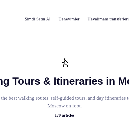
Şimdi Satın Al
Deneyimler
Havalimanı transferleri
🚶
ng Tours & Itineraries in 
the best walking routes, self-guided tours, and day itineraries 
Moscow on foot.
179
articles