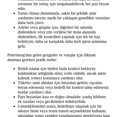
sorunsuz bir sonuç için sorgulanabilecek her şeyi beyan
edin.
Sorun olması durumunda, sakin bir şekilde amir
yardımını isteyin; nazik bir yaklaşım genellikle sorunları
daha hızlı çözer.
Aileler veya gruplar için, diğerleri bir salonda
dinlenirken veya izin verilirse bir mola alanında
dinlenirken, ilk kontrolleri yapmak için tek bir kişi
belirleyin; daha az karışıklık daha hızlı işlem anlamına
gelir.
Petersburg'dan gelen gezginler ve varışlar için dikkate
alınması gereken pratik notlar:
Belirli rotalar için birden fazla kontrol bekleyin;
kalabalıklar arttığında süreç zorlu olabilir, ancak sakin
kalmak ivmeyi korumaya yardımcı olur.
Tüketici satın alımları için faturaları getirin; eşyaları
beyan ederseniz veya hedefli bir kontrol talep ederseniz
bunlar yardımcı olur.
Para beyanları kısa ve doğru olmalıdır; yanlış bildirim
ek soruları veya gecikmeleri tetikleyebilir.
Gümrüklemeden sonra, hedefinize ulaşmak için bir
taksiye binin veya resmi transit seçeneklerini kullanın;
sıkıntıdan sonra yeniden toparlanmanız gerekiyorsa kısa