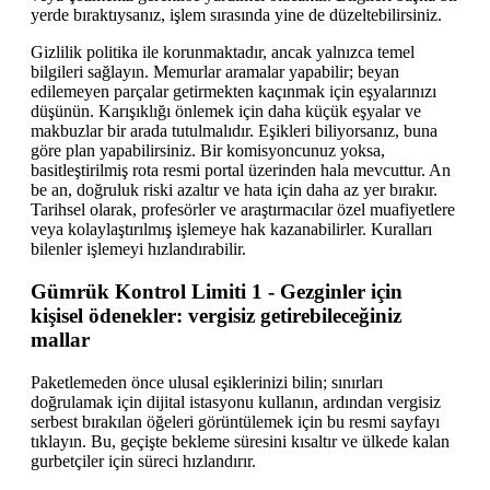
yerde bıraktıysanız, işlem sırasında yine de düzeltebilirsiniz.
Gizlilik politika ile korunmaktadır, ancak yalnızca temel
bilgileri sağlayın. Memurlar aramalar yapabilir; beyan
edilemeyen parçalar getirmekten kaçınmak için eşyalarınızı
düşünün. Karışıklığı önlemek için daha küçük eşyalar ve
makbuzlar bir arada tutulmalıdır. Eşikleri biliyorsanız, buna
göre plan yapabilirsiniz. Bir komisyoncunuz yoksa,
basitleştirilmiş rota resmi portal üzerinden hala mevcuttur. An
be an, doğruluk riski azaltır ve hata için daha az yer bırakır.
Tarihsel olarak, profesörler ve araştırmacılar özel muafiyetlere
veya kolaylaştırılmış işlemeye hak kazanabilirler. Kuralları
bilenler işlemeyi hızlandırabilir.
Gümrük Kontrol Limiti 1 - Gezginler için
kişisel ödenekler: vergisiz getirebileceğiniz
mallar
Paketlemeden önce ulusal eşiklerinizi bilin; sınırları
doğrulamak için dijital istasyonu kullanın, ardından vergisiz
serbest bırakılan öğeleri görüntülemek için bu resmi sayfayı
tıklayın. Bu, geçişte bekleme süresini kısaltır ve ülkede kalan
gurbetçiler için süreci hızlandırır.