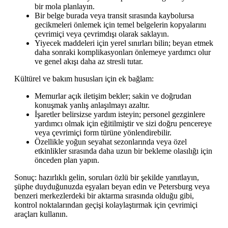
bir mola planlayın.
Bir belge burada veya transit sırasında kaybolursa
gecikmeleri önlemek için temel belgelerin kopyalarını
çevrimiçi veya çevrimdışı olarak saklayın.
Yiyecek maddeleri için yerel sınırları bilin; beyan etmek
daha sonraki komplikasyonları önlemeye yardımcı olur
ve genel akışı daha az stresli tutar.
Kültürel ve bakım hususları için ek bağlam:
Memurlar açık iletişim bekler; sakin ve doğrudan
konuşmak yanlış anlaşılmayı azaltır.
İşaretler belirsizse yardım isteyin; personel gezginlere
yardımcı olmak için eğitilmiştir ve sizi doğru pencereye
veya çevrimiçi form türüne yönlendirebilir.
Özellikle yoğun seyahat sezonlarında veya özel
etkinlikler sırasında daha uzun bir bekleme olasılığı için
önceden plan yapın.
Sonuç: hazırlıklı gelin, soruları özlü bir şekilde yanıtlayın,
şüphe duyduğunuzda eşyaları beyan edin ve Petersburg veya
benzeri merkezlerdeki bir aktarma sırasında olduğu gibi,
kontrol noktalarından geçişi kolaylaştırmak için çevrimiçi
araçları kullanın.