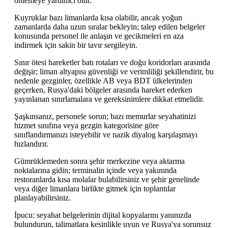
önlemeye yardımcı olur.
Kuyruklar bazı limanlarda kısa olabilir, ancak yoğun
zamanlarda daha uzun sıralar bekleyin; talep edilen belgeler
konusunda personel ile anlaşın ve gecikmeleri en aza
indirmek için sakin bir tavır sergileyin.
Sınır ötesi hareketler batı rotaları ve doğu koridorları arasında
değişir; liman altyapısı güvenliği ve verimliliği şekillendirir, bu
nedenle gezginler, özellikle AB veya BDT ülkelerinden
geçerken, Rusya'daki bölgeler arasında hareket ederken
yayınlanan sınırlamalara ve gereksinimlere dikkat etmelidir.
Şaşkınsanız, personele sorun; bazı memurlar seyahatinizi
hizmet sınıfına veya gezgin kategorisine göre
sınıflandırmanızı isteyebilir ve nazik diyalog karşılaşmayı
hızlandırır.
Gümrüklemeden sonra şehir merkezine veya aktarma
noktalarına gidin; terminalin içinde veya yakınında
restoranlarda kısa molalar bulabilirsiniz ve şehir genelinde
veya diğer limanlara birlikte gitmek için toplantılar
planlayabilirsiniz.
İpucu: seyahat belgelerinin dijital kopyalarını yanınızda
bulundurun, talimatlara kesinlikle uyun ve Rusya'ya sorunsuz