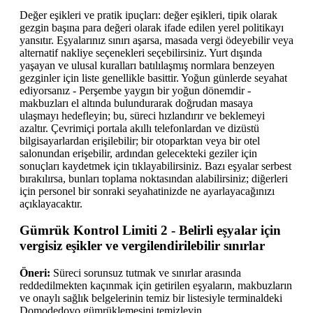
Değer eşikleri ve pratik ipuçları: değer eşikleri, tipik olarak
gezgin başına para değeri olarak ifade edilen yerel politikayı
yansıtır. Eşyalarınız sınırı aşarsa, masada vergi ödeyebilir veya
alternatif nakliye seçenekleri seçebilirsiniz. Yurt dışında
yaşayan ve ulusal kuralları batılılaşmış normlara benzeyen
gezginler için liste genellikle basittir. Yoğun günlerde seyahat
ediyorsanız - Perşembe yaygın bir yoğun dönemdir -
makbuzları el altında bulundurarak doğrudan masaya
ulaşmayı hedefleyin; bu, süreci hızlandırır ve beklemeyi
azaltır. Çevrimiçi portala akıllı telefonlardan ve dizüstü
bilgisayarlardan erişilebilir; bir otoparktan veya bir otel
salonundan erişebilir, ardından gelecekteki geziler için
sonuçları kaydetmek için tıklayabilirsiniz. Bazı eşyalar serbest
bırakılırsa, bunları toplama noktasından alabilirsiniz; diğerleri
için personel bir sonraki seyahatinizde ne ayarlayacağınızı
açıklayacaktır.
Gümrük Kontrol Limiti 2 - Belirli eşyalar için
vergisiz eşikler ve vergilendirilebilir sınırlar
Öneri:
Süreci sorunsuz tutmak ve sınırlar arasında
reddedilmekten kaçınmak için getirilen eşyaların, makbuzların
ve onaylı sağlık belgelerinin temiz bir listesiyle terminaldeki
Domodedovo gümrüklemesini temizleyin.