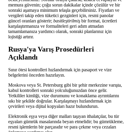
memura güvenin; çoğu sorun dakikalar içinde çözülür ve bir
sonraki aşamaya minimum telaşla geçebilirsiniz. Fiyatları ve
vergileri takip eden tüketici gezginleri için, resmi panolar
güncel oranları gösterir;
basitleştirilmiş
bir format, ücretleri
karşılaştırmanıza ve formaliteleri geri adım atmadan
tamamlamanıza yardımcı olarak, sonraki planlarınız için
lojistiği artırır.
Rusya'ya Varış Prosedürleri
Açıklandı
Sınır ötesi kontrolleri hızlandırmak için pasaport ve vize
belgelerini önceden hazırlayın.
Moskova veya St. Petersburg gibi bir şehir merkezine varışta,
kabul kontrolleri sonraki yolculuğunuzdan önce gelir.
Yetkililer kimliği, vize durumunu ve konaklama ayrıntılarını
sıkı bir şekilde doğrular. Karşılaşmayı hızlandırmak için
çevirileri veya dijital kopyaları hazır bulundurun.
Elektronik eşya veya diğer malları taşıyan ithalatçılar, bu tür
eşyaları gümrük masalarında beyan etmelidir; bu gümrükleme,
resmi işlemlerin bir parçasıdır ve para çekme veya cezaları