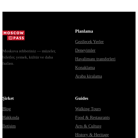
доехать из
источники
Москвы через
расходятся в
Владими...
днях, чем
Мавзолей от...
Planlama
Gezilecek Yerler
Deneyimler
Moskova rehberiniz — müzeler,
biletler, yemek, kültür ve daha
Havalimanı transferleri
fazlası.
Konaklama
Araba kiralama
Şirket
Guides
Blog
Walking Tours
Hakkında
Food & Restaurants
İletişim
Arts & Culture
History & Heritage