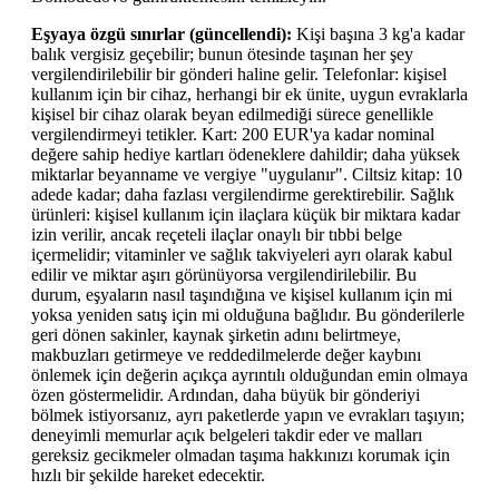
Eşyaya özgü sınırlar (güncellendi):
Kişi başına 3 kg'a kadar
balık vergisiz geçebilir; bunun ötesinde taşınan her şey
vergilendirilebilir bir gönderi haline gelir. Telefonlar: kişisel
kullanım için bir cihaz, herhangi bir ek ünite, uygun evraklarla
kişisel bir cihaz olarak beyan edilmediği sürece genellikle
vergilendirmeyi tetikler. Kart: 200 EUR'ya kadar nominal
değere sahip hediye kartları ödeneklere dahildir; daha yüksek
miktarlar beyanname ve vergiye "uygulanır". Ciltsiz kitap: 10
adede kadar; daha fazlası vergilendirme gerektirebilir. Sağlık
ürünleri: kişisel kullanım için ilaçlara küçük bir miktara kadar
izin verilir, ancak reçeteli ilaçlar onaylı bir tıbbi belge
içermelidir; vitaminler ve sağlık takviyeleri ayrı olarak kabul
edilir ve miktar aşırı görünüyorsa vergilendirilebilir. Bu
durum, eşyaların nasıl taşındığına ve kişisel kullanım için mi
yoksa yeniden satış için mi olduğuna bağlıdır. Bu gönderilerle
geri dönen sakinler, kaynak şirketin adını belirtmeye,
makbuzları getirmeye ve reddedilmelerde değer kaybını
önlemek için değerin açıkça ayrıntılı olduğundan emin olmaya
özen göstermelidir. Ardından, daha büyük bir gönderiyi
bölmek istiyorsanız, ayrı paketlerde yapın ve evrakları taşıyın;
deneyimli memurlar açık belgeleri takdir eder ve malları
gereksiz gecikmeler olmadan taşıma hakkınızı korumak için
hızlı bir şekilde hareket edecektir.