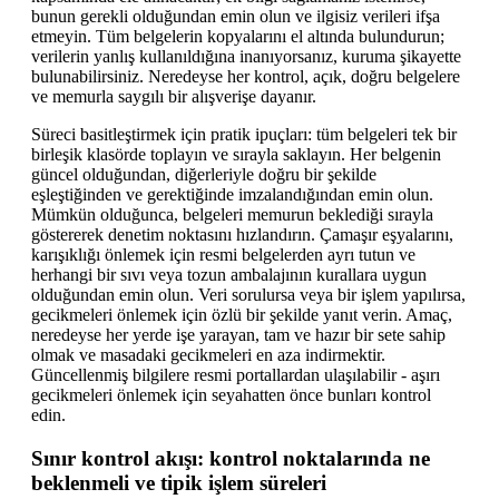
bunun gerekli olduğundan emin olun ve ilgisiz verileri ifşa
etmeyin. Tüm belgelerin kopyalarını el altında bulundurun;
verilerin yanlış kullanıldığına inanıyorsanız, kuruma şikayette
bulunabilirsiniz. Neredeyse her kontrol, açık, doğru belgelere
ve memurla saygılı bir alışverişe dayanır.
Süreci basitleştirmek için pratik ipuçları: tüm belgeleri tek bir
birleşik klasörde toplayın ve sırayla saklayın. Her belgenin
güncel olduğundan, diğerleriyle doğru bir şekilde
eşleştiğinden ve gerektiğinde imzalandığından emin olun.
Mümkün olduğunca, belgeleri memurun beklediği sırayla
göstererek denetim noktasını hızlandırın. Çamaşır eşyalarını,
karışıklığı önlemek için resmi belgelerden ayrı tutun ve
herhangi bir sıvı veya tozun ambalajının kurallara uygun
olduğundan emin olun. Veri sorulursa veya bir işlem yapılırsa,
gecikmeleri önlemek için özlü bir şekilde yanıt verin. Amaç,
neredeyse her yerde işe yarayan, tam ve hazır bir sete sahip
olmak ve masadaki gecikmeleri en aza indirmektir.
Güncellenmiş bilgilere resmi portallardan ulaşılabilir - aşırı
gecikmeleri önlemek için seyahatten önce bunları kontrol
edin.
Sınır kontrol akışı: kontrol noktalarında ne
beklenmeli ve tipik işlem süreleri