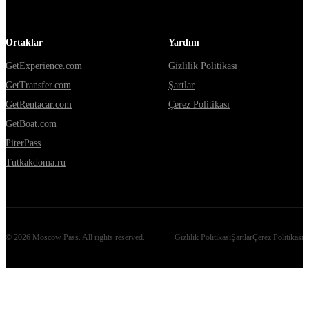
Ortaklar
Yardım
GetExperience.com
Gizlilik Politikası
GetTransfer.com
Şartlar
GetRentacar.com
Çerez Politikası
GetBoat.com
PiterPass
Tutkakdoma.ru
©
2026
Moscow Pass
. All rights reserved.
Gizlilik Politikası
Şartlar
Çerez Politikası