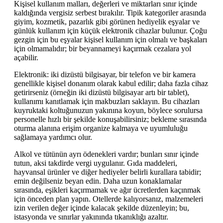
Kişisel kullanım malları, değerleri ve miktarları sınır içinde
kaldığında vergisiz serbest bırakılır. Tipik kategoriler arasında
giyim, kozmetik, pazarlık gibi görünen hediyelik eşyalar ve
günlük kullanım için küçük elektronik cihazlar bulunur. Çoğu
gezgin için bu eşyalar kişisel kullanım için olmalı ve başkaları
için olmamalıdır; bir beyannameyi kaçırmak cezalara yol
açabilir.
Elektronik: iki dizüstü bilgisayar, bir telefon ve bir kamera
genellikle kişisel donanım olarak kabul edilir; daha fazla cihaz
getirirseniz (örneğin iki dizüstü bilgisayar artı bir tablet),
kullanımı kanıtlamak için makbuzları saklayın. Bu cihazları
kuyruktaki koltuğunuzun yakınına koyun, böylece sorulursa
personelle hızlı bir şekilde konuşabilirsiniz; bekleme sırasında
oturma alanına erişim organize kalmaya ve uyumluluğu
sağlamaya yardımcı olur.
Alkol ve tütünün ayrı ödenekleri vardır; bunları sınır içinde
tutun, aksi takdirde vergi uygulanır. Gıda maddeleri,
hayvansal ürünler ve diğer hediyeler belirli kurallara tabidir;
emin değilseniz beyan edin. Daha uzun konaklamalar
sırasında, eşikleri kaçırmamak ve ağır ücretlerden kaçınmak
için önceden plan yapın. Otellerde kalıyorsanız, malzemeleri
izin verilen değer içinde kalacak şekilde düzenleyin; bu,
istasyonda ve sınırlar yakınında tıkanıklığı azaltır.