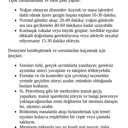
Tipik zamanlamalar ve nasıl plan yapılır:
Yoğun olmayan dönemler: kuyruk ve masa işlemleri
dahil olmak üzere gezgin başına toplam 10-30 dakika.
Normal gündüz akışı: 20-40 dakika; yoğun günlerde
ara sıra gecikmeler 40-60 dakikaya kadar uzayabilir.
Karmaşık vakalar veya büyük gruplar: özellikle eşyalar
dikkatli doğrulama gerektiriyorsa veya ailelerle seyahat
ediyorsanız 15-30 dakika ekleyin.
Deneyimi basitleştirmek ve sorunlardan kaçınmak için
ipuçları:
Soruları özlü, gerçek ayrıntılarla yanıtlayın; gereksiz
ayrıntılar süreci yavaşlatır ve takipleri tetikleyebilir.
Formlar ve ön kontroller için çevrimiçi seçenekler
yerinde geçirilen süreyi azaltır; mümkün olduğunda
bunları kullanın.
St. Petersburg gibi bir merkezden transit geçiş
yaparken, transit işaretlerini izleyin ve hangi pencereye
yaklaşacağınızdan emin değilseniz bir memura danışın;
bu, sıkıntıyı azaltır.
Bölünmüş masalarda akışı hızlandırmak için temel
eşyaları kolayca erişilebilen bir cepte veya çantada
saklayın.
Minimum miktarda sıvı ve kısıtlı mal taşıyın; daha