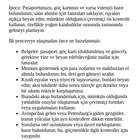
İpucu: Pasaportunuzu, göç kartınızı ve varsa vizenizi hazır
bulundurun; satın alımlar için faturaları saklayın; eşyaları
açıkça beyan edin; mümkün olduğunca çevrimiçi ön kontrolü
kullanın; özellikle yoğun kalabalıklar sırasında zamanında
gelmeyi planlayın.
İlk pencereye ulaşmadan önce ne hazırlanmalı:
Belgeler: pasaport, göç kartı (doldurulmuş ve güncel),
gerekirse vize ve beyan edebileceğiniz mallar için
faturalar.
Memura göstermek için para notlarını ve makbuzları el
altında bulundurun; bu, ileri geri gitmeyi azaltır.
Kısıtlı eşyalar veya yiyecek taşıyorsanız, bunları beyan
edin; aksi takdirde daha sonra süreçte gecikmeler veya
bir sıkıntı riskiyle karşılaşırsınız.
Buradaki akışı hızlandırmak için, mümkün olduğunda
yırtılabilir onaylar oluşturmak için çevrimiçi formları
veya uygulamaları kullanın.
Avrupa'dan gelen veya Petersburg'a giden gezginler,
transit yolcular için ayrı kontrollere dikkat etmelidir.
Sorulursa otel ayrıntılarını veya davet mektuplarını
hazır bulundurun; bu, göçmenlikle ilgili kontroller için
yaygındır.