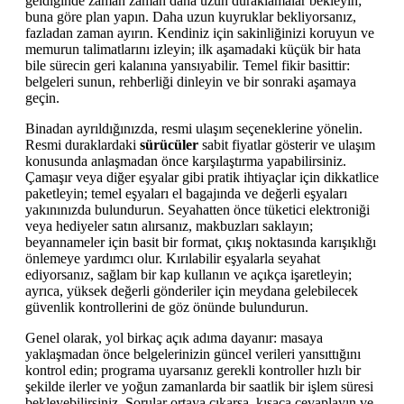
geldiğinde zaman zaman daha uzun duraklamalar bekleyin;
buna göre plan yapın. Daha uzun kuyruklar bekliyorsanız,
fazladan zaman ayırın. Kendiniz için sakinliğinizi koruyun ve
memurun talimatlarını izleyin; ilk aşamadaki küçük bir hata
bile sürecin geri kalanına yansıyabilir. Temel fikir basittir:
belgeleri sunun, rehberliği dinleyin ve bir sonraki aşamaya
geçin.
Binadan ayrıldığınızda, resmi ulaşım seçeneklerine yönelin.
Resmi duraklardaki
sürücüler
sabit fiyatlar gösterir ve ulaşım
konusunda anlaşmadan önce karşılaştırma yapabilirsiniz.
Çamaşır veya diğer eşyalar gibi pratik ihtiyaçlar için dikkatlice
paketleyin; temel eşyaları el bagajında ve değerli eşyaları
yakınınızda bulundurun. Seyahatten önce tüketici elektroniği
veya hediyeler satın alırsanız, makbuzları saklayın;
beyannameler için basit bir format, çıkış noktasında karışıklığı
önlemeye yardımcı olur. Kırılabilir eşyalarla seyahat
ediyorsanız, sağlam bir kap kullanın ve açıkça işaretleyin;
ayrıca, yüksek değerli gönderiler için meydana gelebilecek
güvenlik kontrollerini de göz önünde bulundurun.
Genel olarak, yol birkaç açık adıma dayanır: masaya
yaklaşmadan önce belgelerinizin güncel verileri yansıttığını
kontrol edin; programa uyarsanız gerekli kontroller hızlı bir
şekilde ilerler ve yoğun zamanlarda bir saatlik bir işlem süresi
bekleyebilirsiniz. Sorular ortaya çıkarsa, kısaca cevaplayın ve