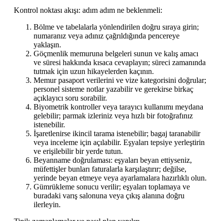
Kontrol noktası akışı: adım adım ne beklenmeli:
Bölme ve tabelalarla yönlendirilen doğru sıraya girin;
numaranız veya adınız çağrıldığında pencereye
yaklaşın.
Göçmenlik memuruna belgeleri sunun ve kalış amacı
ve süresi hakkında kısaca cevaplayın; süreci zamanında
tutmak için uzun hikayelerden kaçının.
Memur pasaport verilerini ve vize kategorisini doğrular;
personel sisteme notlar yazabilir ve gerekirse birkaç
açıklayıcı soru sorabilir.
Biyometrik kontroller veya tarayıcı kullanımı meydana
gelebilir; parmak izleriniz veya hızlı bir fotoğrafınız
istenebilir.
İşaretlenirse ikincil tarama istenebilir; bagaj taranabilir
veya inceleme için açılabilir. Eşyaları tepsiye yerleştirin
ve erişilebilir bir yerde tutun.
Beyanname doğrulaması: eşyaları beyan ettiyseniz,
müfettişler bunları faturalarla karşılaştırır; değilse,
yerinde beyan etmeye veya ayarlamalara hazırlıklı olun.
Gümrükleme sonucu verilir; eşyaları toplamaya ve
buradaki varış salonuna veya çıkış alanına doğru
ilerleyin.