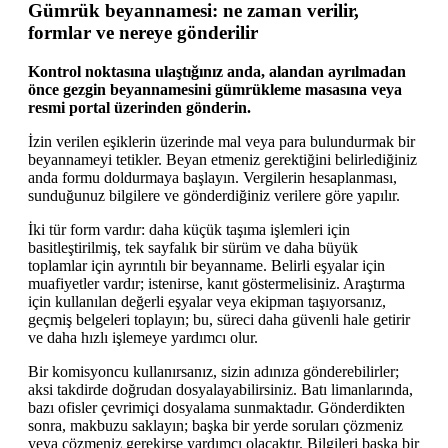
Gümrük beyannamesi: ne zaman verilir,
formlar ve nereye gönderilir
Kontrol noktasına ulaştığınız anda, alandan ayrılmadan
önce gezgin beyannamesini gümrükleme masasına veya
resmi portal üzerinden gönderin.
İzin verilen eşiklerin üzerinde mal veya para bulundurmak bir
beyannameyi tetikler. Beyan etmeniz gerektiğini belirlediğiniz
anda formu doldurmaya başlayın. Vergilerin hesaplanması,
sunduğunuz bilgilere ve gönderdiğiniz verilere göre yapılır.
İki tür form vardır: daha küçük taşıma işlemleri için
basitleştirilmiş, tek sayfalık bir sürüm ve daha büyük
toplamlar için ayrıntılı bir beyanname. Belirli eşyalar için
muafiyetler vardır; istenirse, kanıt göstermelisiniz. Araştırma
için kullanılan değerli eşyalar veya ekipman taşıyorsanız,
geçmiş belgeleri toplayın; bu, süreci daha güvenli hale getirir
ve daha hızlı işlemeye yardımcı olur.
Bir komisyoncu kullanırsanız, sizin adınıza gönderebilirler;
aksi takdirde doğrudan dosyalayabilirsiniz. Batı limanlarında,
bazı ofisler çevrimiçi dosyalama sunmaktadır. Gönderdikten
sonra, makbuzu saklayın; başka bir yerde soruları çözmeniz
veya çözmeniz gerekirse yardımcı olacaktır. Bilgileri başka bir