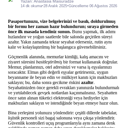
Yazan: Anastasia Maisuradze
•
•
14 dk okuma
28 Aralık 2025
Güncelleme 06 Ağustos 2026
Pasaportunuzu, vize belgelerinizi ve basılı, doldurulmuş
bir formu her zaman hazır bulundurun; sıraya girmeden
önce ilk masada kendiniz sunun.
Bunu yapmak, ilk adımı
hızlandırır ve yoğun saatlerde bile salonda geçirilen süreyi
azaltır. Yakın zamanda tekrar seyahat ederseniz, rutin aynı
kalır ve kolaylaştırılmış bir başlangıca güvenebilirsiniz.
Göçmenlik alanında, memurlar kimliği, kalış amacını ve
ziyaret süresini
basitleştirilmiş
bir format kullanarak doğrular.
Memur, planlarınızı, otel adresinizi ve varsa iş eşyalarınızı
soracaktır. Elmas gibi değerli eşyalar getirirseniz, uygun
beyanname ile beyan edin ve mülkiyet kanıtı için makbuzları
saklayın; bu, daha sonra gecikme riskini
azaltır
.
Seyahatinizden önce gerekli evrakları yanınızda bulundurmalı
ve yırtılabilecek gevşek notlardan kaçınmalısınız. Seyahatten
önce satın alınan tüketici elektroniği veya hediyeler için
makbuzları saklayın ve istendiğinde beyan etmeye hazır olun.
Bina yerleşimi yolunuzu yönlendirir: çeşitli dillerde tabelalar,
lojistik
personeli sizi bagaj salonuna veya çıkışa yönlendirir.
Güvenlik kontrolleri uçuş programlarıyla aynı zamana denk