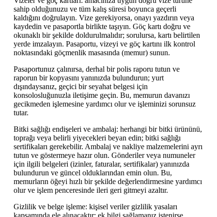
Vizeler ve göç kartları: amacınıza uygun doğru vize türüne
sahip olduğunuzu ve tüm kalış süresi boyunca geçerli
kaldığını doğrulayın. Vize gerekiyorsa, onayı yazdırın veya
kaydedin ve pasaportla birlikte taşıyın. Göç kartı doğru ve
okunaklı bir şekilde doldurulmalıdır; sorulursa, kartı belirtilen
yerde imzalayın. Pasaportu, vizeyi ve göç kartını ilk kontrol
noktasındaki göçmenlik masasında (memur) sunun.
Pasaportunuz çalınırsa, derhal bir polis raporu tutun ve
raporun bir kopyasını yanınızda bulundurun; yurt
dışındaysanız, geçici bir seyahat belgesi için
konsolosluğunuzla iletişime geçin. Bu, memurun davanızı
gecikmeden işlemesine yardımcı olur ve işleminizi sorunsuz
tutar.
Bitki sağlığı endişeleri ve ambalaj: herhangi bir bitki ürününü,
toprağı veya belirli yiyecekleri beyan edin; bitki sağlığı
sertifikaları gerekebilir. Ambalaj ve nakliye malzemelerini ayrı
tutun ve göstermeye hazır olun. Gönderiler veya numuneler
için ilgili belgeleri (izinler, faturalar, sertifikalar) yanınızda
bulundurun ve güncel olduklarından emin olun. Bu,
memurların öğeyi hızlı bir şekilde değerlendirmesine yardımcı
olur ve işlem penceresinde ileri geri gitmeyi azaltır.
Gizlilik ve belge işleme: kişisel veriler gizlilik yasaları
kapsamında ele alınacaktır; ek bilgi sağlamanız istenirse,