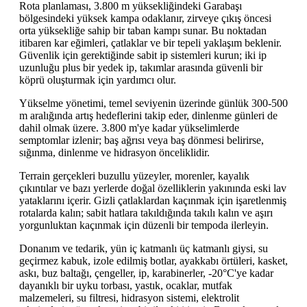
Rota planlaması, 3.800 m yüksekliğindeki Garabaşı
bölgesindeki yüksek kampa odaklanır, zirveye çıkış öncesi
orta yüksekliğe sahip bir taban kampı sunar. Bu noktadan
itibaren kar eğimleri, çatlaklar ve bir tepeli yaklaşım beklenir.
Güvenlik için gerektiğinde sabit ip sistemleri kurun; iki ip
uzunluğu plus bir yedek ip, takımlar arasında güvenli bir
köprü oluşturmak için yardımcı olur.
Yükselme yönetimi, temel seviyenin üzerinde günlük 300-500
m aralığında artış hedeflerini takip eder, dinlenme günleri de
dahil olmak üzere. 3.800 m'ye kadar yükselimlerde
semptomlar izlenir; baş ağrısı veya baş dönmesi belirirse,
sığınma, dinlenme ve hidrasyon önceliklidir.
Terrain gerçekleri buzullu yüzeyler, morenler, kayalık
çıkıntılar ve bazı yerlerde doğal özelliklerin yakınında eski lav
yataklarını içerir. Gizli çatlaklardan kaçınmak için işaretlenmiş
rotalarda kalın; sabit hatlara takıldığında takılı kalın ve aşırı
yorgunluktan kaçınmak için düzenli bir tempoda ilerleyin.
Donanım ve tedarik, yün iç katmanlı üç katmanlı giysi, su
geçirmez kabuk, izole edilmiş botlar, ayakkabı örtüleri, kasket,
askı, buz baltağı, çengeller, ip, karabinerler, -20°C'ye kadar
dayanıklı bir uyku torbası, yastık, ocaklar, mutfak
malzemeleri, su filtresi, hidrasyon sistemi, elektrolit