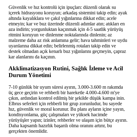
Güvenlik ve hız kontrolü için ipuçları: düzenli olarak su
içerek hidrasyonu koruyun; arkadaş sistemini takip edin; ayak
altında kayalıklara ve çakıl yığınlarına dikkat edin; acele
etmeyin; kar ve buz üzerinde düzenli adımlar atın; atıkları en
aza indirin; yorgunluktan kaçınmak için 4-5 saatlik yürüyüş
ritmini koruyun ve dinlenme noktalarında dinlenin; az
malzeme daha az risk anlamına gelir; hava tahminleri ve uydu
uyarılarına dikkat edin; belirlenmiş rotaları takip edin ve
destek olmadan açık kenarlı buz yığınlarını geçmeyin, çapraz
kar alanlarını da kaçının.
Akklimatizasyon Rutini, Sağlık İzleme ve Acil
Durum Yönetimi
7-10 günlük bir uyum süresi ayırın, 3.000-3.600 m rakımda
üç gece geçirin ve rehberli bir hareketle 4.000-4.600 m'ye
çıkın, ardından kontrol edilmiş bir şekilde düşük kampa inin.
Elbrus seferleri için rehberli bir grup zorunludur, bu sayede
hız, güvenlik ve moral korunur. Bu planı ayların içine yayın,
kondisyonlama, güç çalışmaları ve yüksek hacimde
yürüyüşler yapın; izinler, rehberler ve ulaşım için bütçe ayırın.
Daha kapsamlı hazırlık başarılı olma oranını artırır, bu
gerçekten önemlidir.