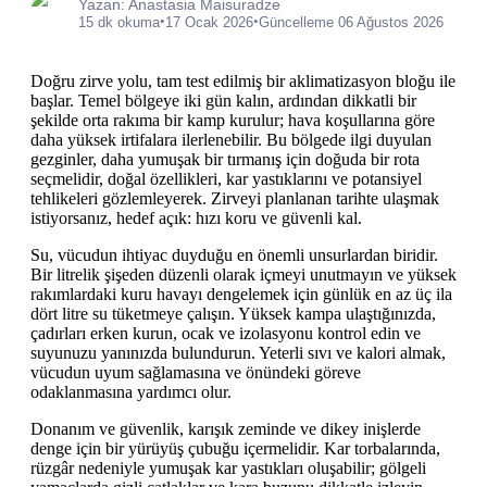
Yazan: Anastasia Maisuradze
•
•
15 dk okuma
17 Ocak 2026
Güncelleme 06 Ağustos 2026
Doğru zirve yolu, tam test edilmiş bir aklimatizasyon bloğu ile
başlar. Temel bölgeye iki gün kalın, ardından dikkatli bir
şekilde orta rakıma bir kamp kurulur; hava koşullarına göre
daha yüksek irtifalara ilerlenebilir. Bu bölgede ilgi duyulan
gezginler, daha yumuşak bir tırmanış için doğuda bir rota
seçmelidir, doğal özellikleri, kar yastıklarını ve potansiyel
tehlikeleri gözlemleyerek. Zirveyi planlanan tarihte ulaşmak
istiyorsanız, hedef açık: hızı koru ve güvenli kal.
Su, vücudun ihtiyac duyduğu en önemli unsurlardan biridir.
Bir litrelik şişeden düzenli olarak içmeyi unutmayın ve yüksek
rakımlardaki kuru havayı dengelemek için günlük en az üç ila
dört litre su tüketmeye çalışın. Yüksek kampa ulaştığınızda,
çadırları erken kurun, ocak ve izolasyonu kontrol edin ve
suyunuzu yanınızda bulundurun. Yeterli sıvı ve kalori almak,
vücudun uyum sağlamasına ve önündeki göreve
odaklanmasına yardımcı olur.
Donanım ve güvenlik, karışık zeminde ve dikey inişlerde
denge için bir yürüyüş çubuğu içermelidir. Kar torbalarında,
rüzgâr nedeniyle yumuşak kar yastıkları oluşabilir; gölgeli