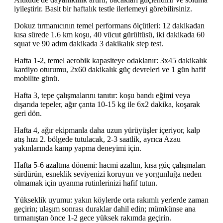
iyileştirir. Basit bir haftalık testle ilerlemeyi görebilirsiniz.
Dokuz tırmanıcının temel performans ölçütleri: 12 dakikadan
kısa sürede 1.6 km koşu, 40 vücut gürültüsü, iki dakikada 60
squat ve 90 adım dakikada 3 dakikalık step test.
Hafta 1-2, temel aerobik kapasiteye odaklanır: 3x45 dakikalık
kardiyo oturumu, 2x60 dakikalık güç devreleri ve 1 gün hafif
mobilite günü.
Hafta 3, tepe çalışmalarını tanıtır: koşu bandı eğimi veya
dışarıda tepeler, ağır çanta 10-15 kg ile 6x2 dakika, koşarak
geri dön.
Hafta 4, ağır ekipmanla daha uzun yürüyüşler içeriyor, kalp
atış hızı 2. bölgede tutulacak, 2-3 saatlik, ayrıca Azau
yakınlarında kamp yapma deneyimi için.
Hafta 5-6 azaltma dönemi: hacmi azaltın, kısa güç çalışmaları
sürdürün, esneklik seviyenizi koruyun ve yorgunluğa neden
olmamak için uyanma rutinlerinizi hafif tutun.
Yükseklik uyumu: yakın köylerde orta rakımlı yerlerde zaman
geçirin; ulaşım sonrası duraklar dahil edin; mümkünse ana
tırmanıştan önce 1-2 gece yüksek rakımda geçirin.