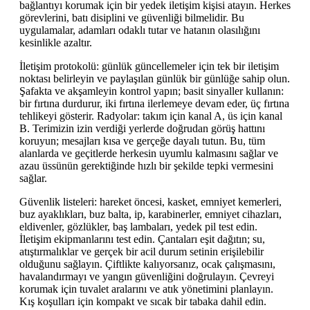
bağlantıyı korumak için bir yedek iletişim kişisi atayın. Herkes
görevlerini, batı disiplini ve güvenliği bilmelidir. Bu
uygulamalar, adamları odaklı tutar ve hatanın olasılığını
kesinlikle azaltır.
İletişim protokolü: günlük güncellemeler için tek bir iletişim
noktası belirleyin ve paylaşılan günlük bir günlüğe sahip olun.
Şafakta ve akşamleyin kontrol yapın; basit sinyaller kullanın:
bir fırtına durdurur, iki fırtına ilerlemeye devam eder, üç fırtına
tehlikeyi gösterir. Radyolar: takım için kanal A, üs için kanal
B. Terimizin izin verdiği yerlerde doğrudan görüş hattını
koruyun; mesajları kısa ve gerçeğe dayalı tutun. Bu, tüm
alanlarda ve geçitlerde herkesin uyumlu kalmasını sağlar ve
azau üssünün gerektiğinde hızlı bir şekilde tepki vermesini
sağlar.
Güvenlik listeleri: hareket öncesi, kasket, emniyet kemerleri,
buz ayaklıkları, buz balta, ip, karabinerler, emniyet cihazları,
eldivenler, gözlükler, baş lambaları, yedek pil test edin.
İletişim ekipmanlarını test edin. Çantaları eşit dağıtın; su,
atıştırmalıklar ve gerçek bir acil durum setinin erişilebilir
olduğunu sağlayın. Çiftlikte kalıyorsanız, ocak çalışmasını,
havalandırmayı ve yangın güvenliğini doğrulayın. Çevreyi
korumak için tuvalet aralarını ve atık yönetimini planlayın.
Kış koşulları için kompakt ve sıcak bir tabaka dahil edin.