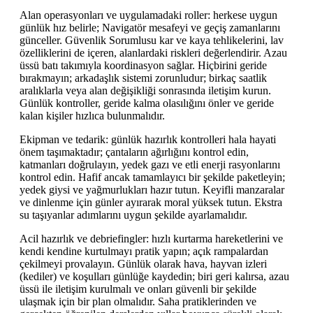
Alan operasyonları ve uygulamadaki roller: herkese uygun
günlük hız belirle; Navigatör mesafeyi ve geçiş zamanlarını
günceller. Güvenlik Sorumlusu kar ve kaya tehlikelerini, lav
özelliklerini de içeren, alanlardaki riskleri değerlendirir. Azau
üssü batı takımıyla koordinasyon sağlar. Hiçbirini geride
bırakmayın; arkadaşlık sistemi zorunludur; birkaç saatlik
aralıklarla veya alan değişikliği sonrasında iletişim kurun.
Günlük kontroller, geride kalma olasılığını önler ve geride
kalan kişiler hızlıca bulunmalıdır.
Ekipman ve tedarik: günlük hazırlık kontrolleri hala hayati
önem taşımaktadır; çantaların ağırlığını kontrol edin,
katmanları doğrulayın, yedek gazı ve etli enerji rasyonlarını
kontrol edin. Hafif ancak tamamlayıcı bir şekilde paketleyin;
yedek giysi ve yağmurlukları hazır tutun. Keyifli manzaralar
ve dinlenme için günler ayırarak moral yüksek tutun. Ekstra
su taşıyanlar adımlarını uygun şekilde ayarlamalıdır.
Acil hazırlık ve debriefingler: hızlı kurtarma hareketlerini ve
kendi kendine kurtulmayı pratik yapın; açık rampalardan
çekilmeyi provalayın. Günlük olarak hava, hayvan izleri
(kediler) ve koşulları günlüğe kaydedin; biri geri kalırsa, azau
üssü ile iletişim kurulmalı ve onları güvenli bir şekilde
ulaşmak için bir plan olmalıdır. Saha pratiklerinden ve