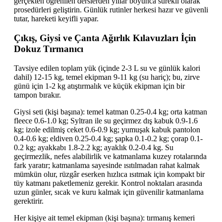
gerçekten öğrenilen derslerden yıllar boyunca sürekli olarak
prosedürleri geliştirin. Günlük rutinler herkesi hazır ve güvenli
tutar, hareketi keyifli yapar.
Çıkış, Giysi ve Çanta Ağırlık Kılavuzları İçin
Dokuz Tırmanıcı
Tavsiye edilen toplam yük (içinde 2-3 L su ve günlük kalori
dahil) 12-15 kg, temel ekipman 9-11 kg (su hariç); bu, zirve
günü için 1-2 kg atıştırmalık ve küçük ekipman için bir
tampon bırakır.
Giysi seti (kişi başına): temel katman 0.25-0.4 kg; orta katman
fleece 0.6-1.0 kg; Syltran ile su geçirmez dış kabuk 0.9-1.6
kg; izole edilmiş ceket 0.6-0.9 kg; yumuşak kabuk pantolon
0.4-0.6 kg; eldiven 0.25-0.4 kg; şapka 0.1-0.2 kg; çorap 0.1-
0.2 kg; ayakkabı 1.8-2.2 kg; ayaklık 0.2-0.4 kg. Su
geçirmezlik, nefes alabilirlik ve katmanlama kuzey rotalarında
fark yaratır; katmanlama sayesinde ısıtılmadan rahat kalmak
mümkün olur, rüzgâr eserken hızlıca ısıtmak için kompakt bir
tüy katmanı paketlemeniz gerekir. Kontrol noktaları arasında
uzun günler, sıcak ve kuru kalmak için güvenilir katmanlama
gerektirir.
Her kişiye ait temel ekipman (kişi başına): tırmanış kemeri