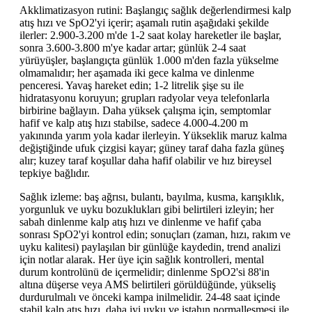
Akklimatizasyon rutini: Başlangıç sağlık değerlendirmesi kalp
atış hızı ve SpO2'yi içerir; aşamalı rutin aşağıdaki şekilde
ilerler: 2.900-3.200 m'de 1-2 saat kolay hareketler ile başlar,
sonra 3.600-3.800 m'ye kadar artar; günlük 2-4 saat
yürüyüşler, başlangıçta günlük 1.000 m'den fazla yükselme
olmamalıdır; her aşamada iki gece kalma ve dinlenme
penceresi. Yavaş hareket edin; 1-2 litrelik şişe su ile
hidratasyonu koruyun; grupları radyolar veya telefonlarla
birbirine bağlayın. Daha yüksek çalışma için, semptomlar
hafif ve kalp atış hızı stabilse, sadece 4.000-4.200 m
yakınında yarım yola kadar ilerleyin. Yükseklik maruz kalma
değiştiğinde ufuk çizgisi kayar; güney taraf daha fazla güneş
alır; kuzey taraf koşullar daha hafif olabilir ve hız bireysel
tepkiye bağlıdır.
Sağlık izleme: baş ağrısı, bulantı, bayılma, kusma, karışıklık,
yorgunluk ve uyku bozuklukları gibi belirtileri izleyin; her
sabah dinlenme kalp atış hızı ve dinlenme ve hafif çaba
sonrası SpO2'yi kontrol edin; sonuçları (zaman, hızı, rakım ve
uyku kalitesi) paylaşılan bir günlüğe kaydedin, trend analizi
için notlar alarak. Her üye için sağlık kontrolleri, mental
durum kontrolünü de içermelidir; dinlenme SpO2'si 88'in
altına düşerse veya AMS belirtileri görüldüğünde, yükseliş
durdurulmalı ve önceki kampa inilmelidir. 24-48 saat içinde
stabil kalp atış hızı, daha iyi uyku ve iştahın normalleşmesi ile