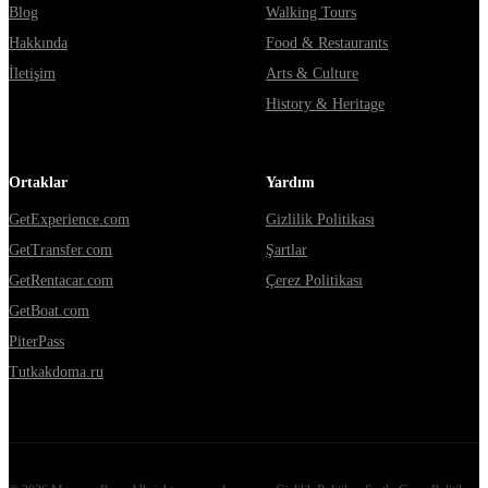
Blog
Walking Tours
Hakkında
Food & Restaurants
İletişim
Arts & Culture
History & Heritage
Ortaklar
Yardım
GetExperience.com
Gizlilik Politikası
GetTransfer.com
Şartlar
GetRentacar.com
Çerez Politikası
GetBoat.com
PiterPass
Tutkakdoma.ru