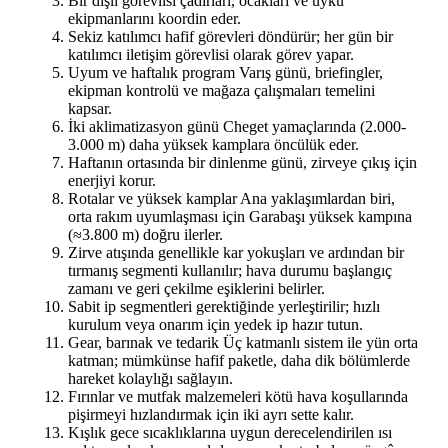
Bir dişli görevlisi çadırları, ocakları ve uyku
ekipmanlarını koordin eder.
Sekiz katılımcı hafif görevleri döndürür; her gün bir
katılımcı iletişim görevlisi olarak görev yapar.
Uyum ve haftalık program Varış günü, briefingler,
ekipman kontrolü ve mağaza çalışmaları temelini
kapsar.
İki aklimatizasyon günü Cheget yamaçlarında (2.000-
3.000 m) daha yüksek kamplara öncülük eder.
Haftanın ortasında bir dinlenme günü, zirveye çıkış için
enerjiyi korur.
Rotalar ve yüksek kamplar Ana yaklaşımlardan biri,
orta rakım uyumlaşması için Garabaşı yüksek kampına
(≈3.800 m) doğru ilerler.
Zirve atışında genellikle kar yokuşları ve ardından bir
tırmanış segmenti kullanılır; hava durumu başlangıç
zamanı ve geri çekilme eşiklerini belirler.
Sabit ip segmentleri gerektiğinde yerleştirilir; hızlı
kurulum veya onarım için yedek ip hazır tutun.
Gear, barınak ve tedarik Üç katmanlı sistem ile yün orta
katman; mümkünse hafif paketle, daha dik bölümlerde
hareket kolaylığı sağlayın.
Fırınlar ve mutfak malzemeleri kötü hava koşullarında
pişirmeyi hızlandırmak için iki ayrı sette kalır.
Kışlık gece sıcaklıklarına uygun derecelendirilen ısı