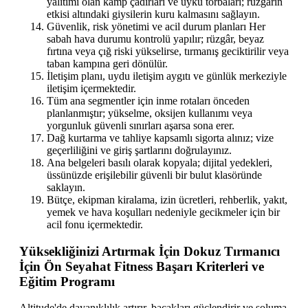
yalıtımı olan kamp çadırları ve uyku torbaları; rüzgârın
etkisi altındaki giysilerin kuru kalmasını sağlayın.
Güvenlik, risk yönetimi ve acil durum planları Her
sabah hava durumu kontrolü yapılır; rüzgâr, beyaz
fırtına veya çığ riski yükselirse, tırmanış geciktirilir veya
taban kampına geri dönülür.
İletişim planı, uydu iletişim aygıtı ve günlük merkeziyle
iletişim içermektedir.
Tüm ana segmentler için inme rotaları önceden
planlanmıştır; yükselme, oksijen kullanımı veya
yorgunluk güvenli sınırları aşarsa sona erer.
Dağ kurtarma ve tahliye kapsamlı sigorta alınız; vize
geçerliliğini ve giriş şartlarını doğrulayınız.
Ana belgeleri basılı olarak kopyala; dijital yedekleri,
üssünüzde erişilebilir güvenli bir bulut klasöründe
saklayın.
Bütçe, ekipman kiralama, izin ücretleri, rehberlik, yakıt,
yemek ve hava koşulları nedeniyle gecikmeler için bir
acil fonu içermektedir.
Yüksekliğinizi Artırmak İçin Dokuz Tırmanıcı
İçin Ön Seyahat Fitness Başarı Kriterleri ve
Eğitim Programı
Altitude'de dayanıklılık artırır, bacakları güçlendirir ve soluma