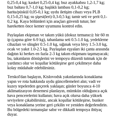
0,25-0,4 kg; kasket 0,25-0,4 kg; buz ayakkabısı 1,2-1,7 kg;
buz baltası 0,7-1,0 kg; başlıklı lambası 0,1-0,2 kg;
harita/püskül 0,05-0,1 kg; uydu iletişim cihazı veya PLB
0,15-0,25 kg; su şişesi(leri) 0,3-0,5 kg; tamir seti ve şerit 0,1-
0,2 kg. Kaya bölümleri için araçları güvenli tutun; her
hareketten önce kemer uyumunu kontrol edin.
Paylaşılan ekipman ve takım yükü (dokuz tırmanıcı): bir 60 m
ip (çapına göre 6-9 kg), tabanlama seti 0.5-1.0 kg, yedekleme
cihazları ve slingler 0.5-1.0 kg, sığınak veya bivy 1.5-3.0 kg,
ocak ve yakıt 1.0-2.5 kg. Paylaşılan eşyaları iki çanta arasında
dağıtın ki herkes en fazla 2-3 kg takım ekipmanı taşımayacak;
bu, takımların dönüşlerini ve tempoyu düzenli tutmak için de
yardımcı olur ve koşullar kötüleşirse geri çekilmeye daha
kolay müdahale edebilirsiniz.
Terskol'dan başlayın, Kislovodsk yakınlarında konaklama
yapın ve rota hakkında uydu güncellemeleri alın; vadi ve
kuzey tepelerden geçerek yaklaşın; günler boyunca 4-10
aklimatizasyon denemesi planlayın, mümkün olduğunca açık
hava pencerelerini kullanın; hava açık olursa daha yüksek
seviyelere çıkabilirsiniz, ancak koşullar kötüleşirse, bunker
veya konaklama yerine geri çekilin ve yeniden değerlendirin.
Bu bölgedeki tırmanışlar sabır ve dikkatli tempoya ihtiyaç
duyar.