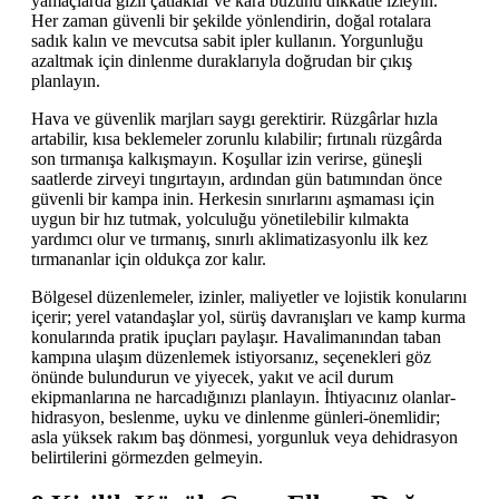
yamaçlarda gizli çatlaklar ve kara buzunu dikkatle izleyin.
Her zaman güvenli bir şekilde yönlendirin, doğal rotalara
sadık kalın ve mevcutsa sabit ipler kullanın. Yorgunluğu
azaltmak için dinlenme duraklarıyla doğrudan bir çıkış
planlayın.
Hava ve güvenlik marjları saygı gerektirir. Rüzgârlar hızla
artabilir, kısa beklemeler zorunlu kılabilir; fırtınalı rüzgârda
son tırmanışa kalkışmayın. Koşullar izin verirse, güneşli
saatlerde zirveyi tıngırtayın, ardından gün batımından önce
güvenli bir kampa inin. Herkesin sınırlarını aşmaması için
uygun bir hız tutmak, yolculuğu yönetilebilir kılmakta
yardımcı olur ve tırmanış, sınırlı aklimatizasyonlu ilk kez
tırmananlar için oldukça zor kalır.
Bölgesel düzenlemeler, izinler, maliyetler ve lojistik konularını
içerir; yerel vatandaşlar yol, sürüş davranışları ve kamp kurma
konularında pratik ipuçları paylaşır. Havalimanından taban
kampına ulaşım düzenlemek istiyorsanız, seçenekleri göz
önünde bulundurun ve yiyecek, yakıt ve acil durum
ekipmanlarına ne harcadığınızı planlayın. İhtiyacınız olanlar-
hidrasyon, beslenme, uyku ve dinlenme günleri-önemlidir;
asla yüksek rakım baş dönmesi, yorgunluk veya dehidrasyon
belirtilerini görmezden gelmeyin.