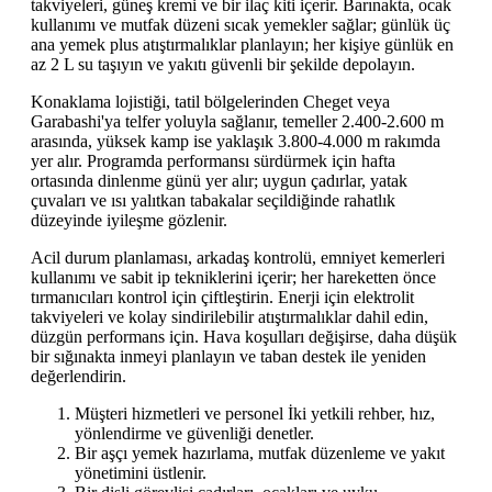
takviyeleri, güneş kremi ve bir ilaç kiti içerir. Barınakta, ocak
kullanımı ve mutfak düzeni sıcak yemekler sağlar; günlük üç
ana yemek plus atıştırmalıklar planlayın; her kişiye günlük en
az 2 L su taşıyın ve yakıtı güvenli bir şekilde depolayın.
Konaklama lojistiği, tatil bölgelerinden Cheget veya
Garabashi'ya telfer yoluyla sağlanır, temeller 2.400-2.600 m
arasında, yüksek kamp ise yaklaşık 3.800-4.000 m rakımda
yer alır. Programda performansı sürdürmek için hafta
ortasında dinlenme günü yer alır; uygun çadırlar, yatak
çuvaları ve ısı yalıtkan tabakalar seçildiğinde rahatlık
düzeyinde iyileşme gözlenir.
Acil durum planlaması, arkadaş kontrolü, emniyet kemerleri
kullanımı ve sabit ip tekniklerini içerir; her hareketten önce
tırmanıcıları kontrol için çiftleştirin. Enerji için elektrolit
takviyeleri ve kolay sindirilebilir atıştırmalıklar dahil edin,
düzgün performans için. Hava koşulları değişirse, daha düşük
bir sığınakta inmeyi planlayın ve taban destek ile yeniden
değerlendirin.
Müşteri hizmetleri ve personel İki yetkili rehber, hız,
yönlendirme ve güvenliği denetler.
Bir aşçı yemek hazırlama, mutfak düzenleme ve yakıt
yönetimini üstlenir.