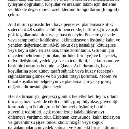
iyileşme doğrulanır. Koşullar ve arazinin takibi için ilerleme
ve dikkate değer moren özelliklerinin fotoğraflarını (fotoğraf)
çekin.
Acil durum prosedürleri: hava penceresi planlaması kritik;
sadece 24-48 saatlik stabil bir pencerede, hafif rüzgâr ve açık
gök koşullarında bir zirve çabası deneyin. Pencere çöksede
veya semptomlar kötüleşirse, aklimatizasyon üssünde kalın ve
yeniden değerlendirin; AMS (akut dağ hastalığı) kötüleşirse
veya beyin işlevleri azalırsa, inme zorunludur. Grubun için
önceden belirlenmiş bir plan, bir lider (bir üye) ve bir yedek;
radyo iletişimini, yedek şişe ve su tedarikini, ilaç kutusunu ve
basit bir kurtarma betimini sağlayın. Acil durumda, hava
koşullarına göre güney tarafı sığınak veya kuzey (севера)
sığınaklarına gitmek ve bir yedek rotayı korumak. Moren ve
buzul koşullarını belgeleyin ve planlama için yatay görüş
değerlendirmesini güncelleyin.
Her ilk tırmanışta, gerçekçi günlük hedefler belirleyin; ortam
tırmanış hızı üzerinde etkili olabilir; grup büyükse, güvenliği
korumak için iki alt gruba bölünmeyi düşünün; bu tür
güvenlik tedbirleri, açık morenlerde kalabalıklaşmayı
önlemeye yardımcı olur. Ekipman konusunda, kalın izolasyon
ve güvenilir su şişesi önceliklidir; rüzgâr veya soğuk
dalgalanmalar için yedek katman ve kompakt bir acil durum