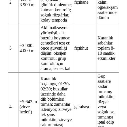
2
fıçıhane
kalın;
3.900 m
günlük dinlenme;
öğle/akşam
katman kontrolü;
saatlerinde
soğuk rüzgârlar,
dönün
kolay tempoda
Aklimatizasyon
yürüyüşü, alt
buzulu boyunca;
Karanlık
çengelleri test et;
sabahlar;
~3.900-
3
önce güvenliği
fıçıkhut
toplam 8-
4.000 m
düşün; oksijen
10 saatlik
kontrolü; grup
etkinlikler
kontrolü için
arama; esnek kal
Geç
Karanlık
saatlere
başlangıç 01:30-
kadar
02:30; buzullar
tırmanış
üzerinde daha
mümkün;
dik bölümleri
~5.642 m
rüzgâr
tırman; zamanlar
4
(zirve
garabaşı
veya
izleniyor; zirveye
hedefi)
soğuk ise,
tek şans
tırmanışı
mümkün; zirveye
iptal edip
saldırı rotası;