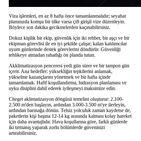
Viza işlemleri, en az 8 hafta önce tamamlanmalıdır; seyahat
planınızda komşu bir ülke varsa çift girişli vize düzenleyin.
Böylece son dakika gecikmelerden kaçınabilirsiniz.
Dokuz kişilik bir ekip, güvenlik için iki rehber, bir aşçı ve bir
ekipman görevlisi ile en iyi şekilde çalışır; kalan katılımcılar
uyum günlerinde destek görevlerini döndürür. Güvenliği
tehlikeye atmadan rahatlığı ön planda tutun.
Akklimatizasyon penceresi yedi gün sürer ve bir tampon gün
içerir. Ana hedefler: yüksekliğin tepkilerini anlamak,
yükselme kazançlarını yönetmek ve bir hafta içinde
tamamlamak. Hafif koşullandırma, hidrasyon planlaması ve
uyku disiplini dahil ederek iyileşmeyi maksimize edin.
Cheget aklimatizasyon döngüsü temelini oluşturur: 2.100-
2.500 m'den başlayın, ardından 3.000-3.500 m'ye ilerleyin,
ardından barınağa dönün. Telsiz yolculuk zaman kaydetse de,
paketlerin kişi başına 12-14 kg arasında kalması kolay hareket
için daha avantajlıdır. Hava koşullarına göre, farklı günlerde
iki tırmanış yaparak zorlu bölümlerde güveninizi
artırabilirsiniz.