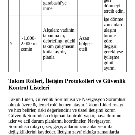
geri
garabashi'ye
dönmeyi
inme
tercih edin.
İşe dönme
zamanları
Alçalan; vadinin
ulaşım
tabanına in;
türüne
~1.800-
Azau
debriefing; güçlü
göre
5
2.000 m
bölgesi
takım çalışmasını
değişir;
zemin
oteli
kutla; ayrılış
gerekliyse
planla
iyileşme
günü
ayırın.
Takım Rolleri, İletişim Protokolleri ve Güvenlik
Kontrol Listeleri
Takım Lideri, Güvenlik Sorumlusu ve Navigasyon Sorumlusu
olmak üzere üç temel rolü hemen atayın. Takım Lideri rotayı
ve hızı belirler, riski değerlendirir ve üssel iletişimi korur.
Güvenlik Sorumlusu ekipman kontrolü yapar, hava durumu
izler ve acil durum planlarını koordineler. Navigasyon
Sorumlusu rotayı çizer, geçiş anlarını zamanlar ve irtifa
değişikliklerini kaydeder. İletişim zayıf olduğu zamanlarda