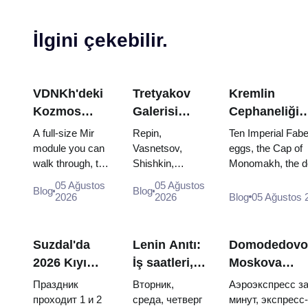
İlgini çekebilir.
VDNKh'deki
Tretyakov
Kremlin
Kozmos
Galerisi
Cephaneliği
Pavyonu:
Başyapıtları:
Hazineleri:
A full-size Mir
Repin,
Ten Imperial Fab
Rusya'nın En
Görülecek
Faberge
module you can
Vasnetsov,
eggs, the Cap of
walk through, the
Shishkin,
Monomakh, the d
Büyük Uzay
Eserler İçin
Yumurtaları,
Energia–Buran
Vrubel, Serov
throne of two boy
Sergisinin
Seyahat
Tahtlar ve Ta
05 Ağustos
05 Ağustos
Blog
Blog
model, scorched
and Surikov —
and the coronatio
2026
2026
Blog
05 Ağustos 
İçinde
Planı
Giyme Kıyafet
descent
the works that
dress of Catherine
Yapmaya
capsules and
stop people,
Değer
120 pieces of
where they
Suzdal'da
Lenin Anıtı:
Domodedovo
flight...
hang, and why
2026 Kıyı
İş saatleri,
Moskova
booking the...
Günü:
giriş ve
merkezine:
Праздник
Вторник,
Аэроэкспресс за
biletler,
Kremlya
Aeroexpress,
проходит 1 и 2
среда, четверг
минут, экспресс-