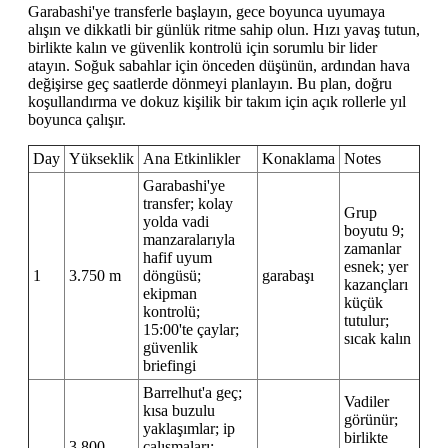
Garabashi'ye transferle başlayın, gece boyunca uyumaya
alışın ve dikkatli bir günlük ritme sahip olun. Hızı yavaş tutun,
birlikte kalın ve güvenlik kontrolü için sorumlu bir lider
atayın. Soğuk sabahlar için önceden düşünün, ardından hava
değişirse geç saatlerde dönmeyi planlayın. Bu plan, doğru
koşullandırma ve dokuz kişilik bir takım için açık rollerle yıl
boyunca çalışır.
Day
Yükseklik
Ana Etkinlikler
Konaklama
Notes
Garabashi'ye
transfer; kolay
Grup
yolda vadi
boyutu 9;
manzaralarıyla
zamanlar
hafif uyum
esnek; yer
1
3.750 m
döngüsü;
garabaşı
kazançları
ekipman
küçük
kontrolü;
tutulur;
15:00'te çaylar;
sıcak kalın
güvenlik
briefingi
Barrelhut'a geç;
Vadiler
kısa buzulu
görünür;
yaklaşımlar; ip
birlikte
3.800-
çalışmaları;