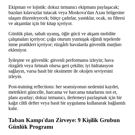
Ekipman ve lojistik: dokuz tırmanıcı ekipmanı paylaşacak;
bazıları kılavuzlar tutacak veya Moskova'dan Azau bölgesine
ulaşım düzenleyecek; bütçe çadırlar, yastıklar, ocak, su filtresi
ve akşamlar için bir kitap içeriyor.
Günlük plan, sabah uyanış, öğle gücü ve akşam mobilite
çalışmaları içeriyor; çoğu oturum yumuşak eğimli tepelerde
inme pratikleri içeriyor; rüzgârlı havalarda güvenlik marjları
ekleniyor.
İyileşme ve güvenlik: güvenli performansı izleyin; hava
rüzgârlı veya fırtınalı olursa geri çekilin; iyi hidratasyon
sağlayın, varsa basit bir oksimetre ile oksijen seviyesini
izleyin.
Post-training reflections: her seansiyonun nedenini kaydet,
metrikleri güncelle, harcama ve harcama tutarlarını not et,
planı ayarlay; dokuz tırmanıcı, ilerlemeyi paylaşmak için bir
kağıt ciltli defter veya basit bir uygulama kullanarak bağlantılı
kalır.
Taban Kampı'dan Zirveye: 9 Kişilik Grubun
Günlük Programı