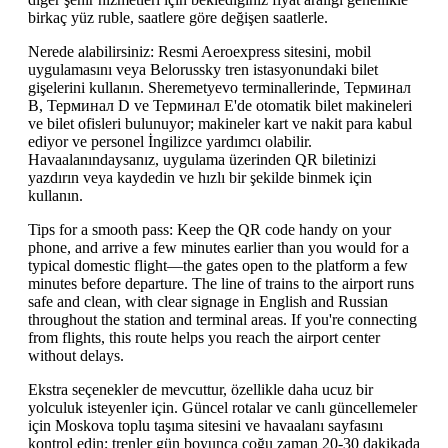
birkaç yüz ruble, saatlere göre değişen saatlerle.
Nerede alabilirsiniz: Resmi Aeroexpress sitesini, mobil
uygulamasını veya Belorussky tren istasyonundaki bilet
gişelerini kullanın. Sheremetyevo terminallerinde, Терминал
B, Терминал D ve Терминал E'de otomatik bilet makineleri
ve bilet ofisleri bulunuyor; makineler kart ve nakit para kabul
ediyor ve personel İngilizce yardımcı olabilir.
Havaalanındaysanız, uygulama üzerinden QR biletinizi
yazdırın veya kaydedin ve hızlı bir şekilde binmek için
kullanın.
Tips for a smooth pass: Keep the QR code handy on your
phone, and arrive a few minutes earlier than you would for a
typical domestic flight—the gates open to the platform a few
minutes before departure. The line of trains to the airport runs
safe and clean, with clear signage in English and Russian
throughout the station and terminal areas. If you're connecting
from flights, this route helps you reach the airport center
without delays.
Ekstra seçenekler de mevcuttur, özellikle daha ucuz bir
yolculuk isteyenler için. Güncel rotalar ve canlı güncellemeler
için Moskova toplu taşıma sitesini ve havaalanı sayfasını
kontrol edin; trenler gün boyunca çoğu zaman 20-30 dakikada