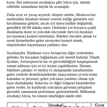
korur. Bin milenyum seyahatçısı gibi Alicia için, tahmin
edilebilir zamanlama büyük bir avantajdır.
Daha ucuz ve yavaş seçenek: ekspres otobüs, Moskova'nın
merkezdeki durakları hizmet vererek trafiğe girmeden size
havalimanına götürür, ancak yol süresi trafikle değişebilir,
genellikle 60-90 dakika sürer. Otobüsler yol boyunca çeşitli
duraklarda durur ve yolculuk öncesinde mevcut durakları
(остановок) kontrol etmelisiniz. Biletleri önceden almak ve
resmi hizmetlerden gelen tavsiyeleri kontrol etmek,
sürprizlerden kaçınmanıza yardımcı olur.
Seyahatçiler, Hindistan veya Avrupa'nın diğer yerlerinden
gelenler, bu havaalanı bağlantısını çok önemli bulurlar. Düşük
fiyatları, Aeroexpress'in hız ve güvenilirliğiyle karşılaştırarak
zaman tablonuz için en iyi seçimi yapabilirsiniz. Hizmet,
hükûmet çabaları ve medya ve danışmanlık kanallarından
gelen verilerle desteklenmektedir; istasyonların çevresi temiz
kalmakta ve personel, gelen yolculara yardımcı olmak için
hazır durmaktadır. Bakovka ve diğer bölgesel hizmetlerden
gelen veriler, bu koridorda yolcuların güvenini pekiştiren
güvenilir zamanında performans göstermektedir. Millennial
seyahatçi Alicia, bu rotanın tutarlılığını takdir eder.
Seyahat
Ücret