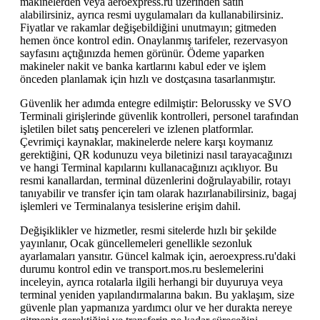
makinelerden veya aeroexpress.ru üzerinden satın
alabilirsiniz, ayrıca resmi uygulamaları da kullanabilirsiniz.
Fiyatlar ve rakamlar değişebildiğini unutmayın; gitmeden
hemen önce kontrol edin. Onaylanmış tarifeler, rezervasyon
sayfasını açtığınızda hemen görünür. Ödeme yaparken
makineler nakit ve banka kartlarını kabul eder ve işlem
önceden planlamak için hızlı ve dostçasına tasarlanmıştır.
Güvenlik her adımda entegre edilmiştir: Belorussky ve SVO
Terminali girişlerinde güvenlik kontrolleri, personel tarafından
işletilen bilet satış pencereleri ve izlenen platformlar.
Çevrimiçi kaynaklar, makinelerde nelere karşı koymanız
gerektiğini, QR kodunuzu veya biletinizi nasıl tarayacağınızı
ve hangi Terminal kapılarını kullanacağınızı açıklıyor. Bu
resmi kanallardan, terminal düzenlerini doğrulayabilir, rotayı
tanıyabilir ve transfer için tam olarak hazırlanabilirsiniz, bagaj
işlemleri ve Terminalanya tesislerine erişim dahil.
Değişiklikler ve hizmetler, resmi sitelerde hızlı bir şekilde
yayınlanır, Ocak güncellemeleri genellikle sezonluk
ayarlamaları yansıtır. Güncel kalmak için, aeroexpress.ru'daki
durumu kontrol edin ve transport.mos.ru beslemelerini
inceleyin, ayrıca rotalarla ilgili herhangi bir duyuruya veya
terminal yeniden yapılandırmalarına bakın. Bu yaklaşım, size
güvenle plan yapmanıza yardımcı olur ve her durakta nereye