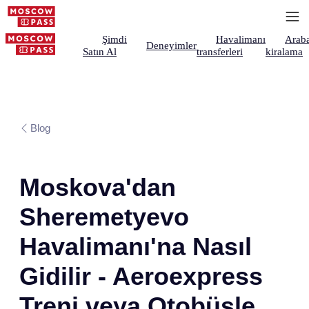
Şimdi
Havalimanı
Arab
Deneyimler
Satın Al
transferleri
kiralama
Blog
Moskova'dan
Sheremetyevo
Havalimanı'na Nasıl
Gidilir - Aeroexpress
Treni veya Otobüsle