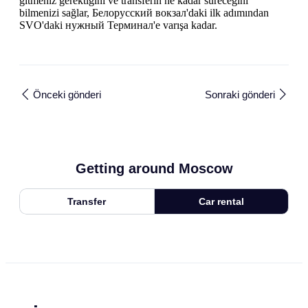
gitmeniz gerektiğini ve transferin ne kadar süreceğini
bilmenizi sağlar, Белорусский вокзал'daki ilk adımından
SVO'daki нужный Терминал'e varışa kadar.
Önceki gönderi
Sonraki gönderi
Getting around Moscow
Transfer
Car rental