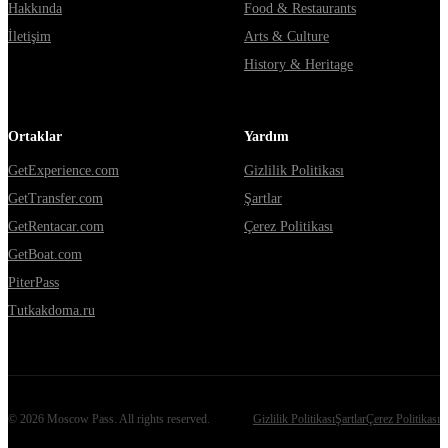
Hakkında
Food & Restaurants
İletişim
Arts & Culture
History & Heritage
Ortaklar
Yardım
GetExperience.com
Gizlilik Politikası
GetTransfer.com
Şartlar
GetRentacar.com
Çerez Politikası
GetBoat.com
PiterPass
Tutkakdoma.ru
©
2026
Moscow Pass
. All rights reserved.
Gizlilik Politikası
Şartlar
Çerez Politikası