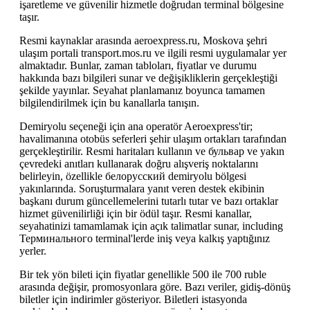
işaretleme ve güvenilir hizmetle doğrudan terminal bölgesine
taşır.
Resmi kaynaklar arasında aeroexpress.ru, Moskova şehri
ulaşım portali transport.mos.ru ve ilgili resmi uygulamalar yer
almaktadır. Bunlar, zaman tabloları, fiyatlar ve durumu
hakkında bazı bilgileri sunar ve değişikliklerin gerçekleştiği
şekilde yayınlar. Seyahat planlamanız boyunca tamamen
bilgilendirilmek için bu kanallarla tanışın.
Demiryolu seçeneği için ana operatör Aeroexpress'tir;
havalimanına otobüs seferleri şehir ulaşım ortakları tarafından
gerçekleştirilir. Resmi haritaları kullanın ve бульвар ve yakın
çevredeki anıtları kullanarak doğru alışveriş noktalarını
belirleyin, özellikle белорусский demiryolu bölgesi
yakınlarında. Soruşturmalara yanıt veren destek ekibinin
başkanı durum güncellemelerini tutarlı tutar ve bazı ortaklar
hizmet güvenilirliği için bir ödül taşır. Resmi kanallar,
seyahatinizi tamamlamak için açık talimatlar sunar, including
Терминального terminal'lerde iniş veya kalkış yaptığınız
yerler.
Bir tek yön bileti için fiyatlar genellikle 500 ile 700 ruble
arasında değişir, promosyonlara göre. Bazı veriler, gidiş-dönüş
biletler için indirimler gösteriyor. Biletleri istasyonda