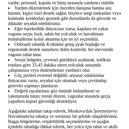
vardır; personel, kapıda ve biniş sırasında yardımcı olabilir.
Yardım düzenlemek için önceden danışma hattına ara;
hizmet, kişiye özel destek sağlar, böylece sergi mekanları veya
kalabalık koridorları gezmek gibi durumlarda da güvenle ve
dikkatle seyahat edebilirsiniz.
Eğer hareketlilik ihtiyacınız varsa, kapılara en yakın
vagonu seçin; hızlı, sakin bir yolculuk ve havalimanı
terminallerine kolay aktarma için en iyi seçenektir.
Onboard rahatlık Koltuklar geniş ayak boşluğu ve
ergonomik destek sunarken; iklim kontrolü, her mevsimde
vagonu rahat tutar.
Sessiz bölgeler, çevresel gürültüyü azaltarak, trafiksiz
rotalara göre 35-45 dakika süren yolculuk sırasında
çalışmanıza veya dinlenmenize yardımcı olur.
Güç prizleri evrensel değildir; arızasız odaklanma
ihtiyacınız varsa, seyahat için okumak veya çevrimdışı
görevler yapmayı planlayın.
Değerli eşyalarınızı göz önünde bulundurun ve
yakınınızda tutun; trenin düzeni, vagonlar arasında geçiş
yaparken kişisel güvenliği destekliyor.
Aşağıdaki adımları takip ederek, Moskova'dan Şeremetyevo
Havalimanı'na rahatça ve sorunsuz bir şekilde ulaşabilirsiniz.
Bagaj bölgelerine, erişilebilirlik seçeneklerine ve uçağın
içindeki rahatlığa dikkat ederek, her yolcu için rahat ve akıllı