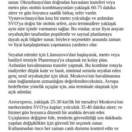
sunar. Okruzhnaya'dan doğrudan havaalanı transferi veya
metro plus otobüs kombinasyonları yaklaşık 60-75 dakika
sürer ve gün boyunca saatlik birkaç sefer vardır.
Vystavochnaya'dan kısa bir metro yolculuğu ve ardından
SVO'ya doğru bir otobüs seferi, aynı terminallere yaklaşık
aynı süre içinde varmanızı sağlar. Bu rotalar, ucuz fiyat arayan
seyahatçiler tarafından popülerdir ve sayısal planlamaya
dayalı açık bilgiler sunar, böylece seçenekler arasında zaman
ve fiyat karşılaştırması yapmanıza yardımcı olur.
Seyahat edenler için Liianozovo'dan başlayarak, metro veya
banliyö treniyle Planernaya'ya ulaşmak en kolay plan.
Ardından havalimanına transfer yapmak. Bu kombine rotayla
maliyetler düşük kalır ve basit, minimal sorunla seyahat eden
genç nesil seyahatçılar için ideal. Moskova'nın havalimanına
olan bağlantıların uzmanlığını değerlendireceksiniz, Avrupa
hedeflerine yönelik uçuşlar için, ana terminale ulaşmak için
açık adımlar.
Aeroexpress, yaklaşık 25-30 km'lik bir mesafeyi Moskova'nın
merkezinden SVO'ya kaplar; yolculuk 35-40 dakika sürer; ve
hizmet gün boyunca düzenli bir aralıkla devam eder.
Uçuşlarınız değişirse bile, trenlerin güvenilirliği son dakikada
yapılan değişiklikler için güvenli bir seçenek sunar.
Kullanmadan önce her zaman canlı durumu kontrol edin ve