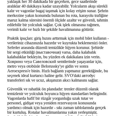
yaklaşık her 30 dakikada bir geçerken, gece saatlerinde
aralıklar 40 dakikaya kadar uzayabilir. Yolcuların akışı sürekli
kalır ve vagonlar bagaj taşımak için kolay erişim sunar. Şehrin
merkezine yakın konumda bulunan bu rota, karayolu trafiğine
maruz kalma süresini önemli ölçüde azaltır ve güvenli, tahmin
edilebilir bir yolculuk sağlar. Çok işlek olmasına rağmen,
verimli kalır ve hızlı bir şekilde havalimanına götürür.
Praktik ipuçları: giriş hızını arttırmak için mobil bilet kullanın -
verileriniz cihazınızda hazırdır ve kuyrukta beklemenizi önler.
Seferler arasında düzenli temizlikle hijyen korunur. Şehirde
bir sergi etkinliği (выставочная) varsa, daha kalabalık
kalabalıklar bekleyin, bu yüzden ek dakikalara izin verin.
Ховрино veya Савеловский semtlerinde yaşayanlar için,
metro veya otobüsle Belorussky'ye gidin ve sonra
Aeroexpress'e binin. Hızlı bağlantı yapmanız gerektiğinde, bu
seçenek ideal kurtarıcı haline gelir. SVO'daki автобус
transferleri sık ve ucuz, akışınızın akıcı kalmasını sağlar.
Güvenlik ve rahatlık ön plandadır: trenler düzenli olarak
temizlenir ve yolculuk boyunca hijyen standartları belirgindir.
Vagonlarda hafif bir rüzgâr yorgunluğu uzak tutar ve
personel, gidişat veya yeniden rezervasyon konusunda
yardımcı olmak için hazırdır - sıkı zaman tablolarında gerçek
bir kurtuluş. Rotalar havalimanlarına yakın yerleşmiştir,