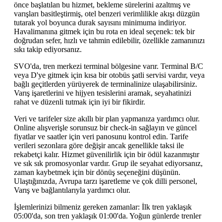
önce başlatılan bu hizmet, bekleme sürelerini azaltmış ve
varışları basitleştirmiş, otel benzeri verimlilikle akışı düzgün
tutarak yol boyunca durak sayısını minimuma indiriyor.
Havalimanına gitmek için bu rota en ideal seçenek: tek bir
doğrudan sefer, hızlı ve tahmin edilebilir, özellikle zamanınızı
sıkı takip ediyorsanız.
SVO'da, tren merkezi terminal bölgesine varır. Terminal B/C
veya D'ye gitmek için kısa bir otobüs şatli servisi vardır, veya
bağlı geçitlerden yürüyerek de terminalinize ulaşabilirsiniz.
Varış işaretlerini ve hijyen tesislerini aramak, seyahatinizi
rahat ve düzenli tutmak için iyi bir fikirdir.
Veri ve tarifeler size akıllı bir plan yapmanıza yardımcı olur.
Online alışverişle sorunsuz bir check-in sağlayın ve güncel
fiyatlar ve saatler için veri panosunu kontrol edin. Tarife
verileri sezonlara göre değişir ancak genellikle taksi ile
rekabetçi kalır. Hizmet güvenilirlik için bir ödül kazanmıştır
ve sık sık promosyonlar vardır. Grup ile seyahat ediyorsanız,
zaman kaybetmek için bir dönüş seçeneğini düşünün.
Ulaştığınızda, Avrupa tarzı işaretleme ve çok dilli personel,
Varış ve bağlantılarıyla yardımcı olur.
İşlemlerinizi bilmeniz gereken zamanlar: İlk tren yaklaşık
05:00'da, son tren yaklaşık 01:00'da. Yoğun günlerde trenler