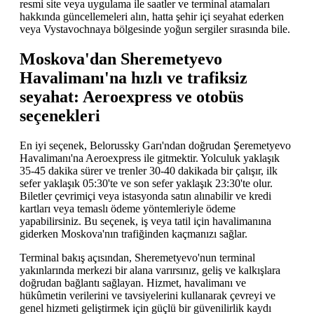
resmi site veya uygulama ile saatler ve terminal atamaları
hakkında güncellemeleri alın, hatta şehir içi seyahat ederken
veya Vystavochnaya bölgesinde yoğun sergiler sırasında bile.
Moskova'dan Sheremetyevo
Havalimanı'na hızlı ve trafiksiz
seyahat: Aeroexpress ve otobüs
seçenekleri
En iyi seçenek, Belorussky Garı'ndan doğrudan Şeremetyevo
Havalimanı'na Aeroexpress ile gitmektir. Yolculuk yaklaşık
35-45 dakika sürer ve trenler 30-40 dakikada bir çalışır, ilk
sefer yaklaşık 05:30'te ve son sefer yaklaşık 23:30'te olur.
Biletler çevrimiçi veya istasyonda satın alınabilir ve kredi
kartları veya temaslı ödeme yöntemleriyle ödeme
yapabilirsiniz. Bu seçenek, iş veya tatil için havalimanına
giderken Moskova'nın trafiğinden kaçmanızı sağlar.
Terminal bakış açısından, Sheremetyevo'nun terminal
yakınlarında merkezi bir alana varırsınız, geliş ve kalkışlara
doğrudan bağlantı sağlayan. Hizmet, havalimanı ve
hükûmetin verilerini ve tavsiyelerini kullanarak çevreyi ve
genel hizmeti geliştirmek için güçlü bir güvenilirlik kaydı