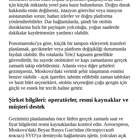
için küçük miktarda yerel para hazır bulundurun. Doğru durak
hakkında emin değilseniz, istasyon görevlisi veya istasyon
asistanından sorun; hatları izlerler ve doğru platforma
yönlendirebilirler. Dar bağlantılarda, şimdi bir otobüs
duraklarına hızlı bir paylaşım yolculuğu, yoğun saatlerde
dakikalar kaydetmenize yardımcı olabilir.
Ponomarenko'ya göre, küçük bir tampon ekleyerek transferi
planlamak, gecikmeler veya platform değişikliği durumunda
faydalı olabilir. Bu rotalarda Tele2 kapsamı genellikle
güvenilirdir, bu sayede otobüsleri ve kapı zamanlarını gerçek
zamanlı takip edebilirsiniz. Atlanta veya diğer şehirleri
gezmişseniz, Moskova'daki verimli şehir ulaşımının esintisi
benzer olabilir - açık işaretler, tahmin edilebilir zaman tabloları
ve basit bilet seçenekleri, otobüs seçeneğini çoğu gezgin için
güçlü ve esnek bir tercih haline getirir.
Şirket bilgileri: operatörler, resmi kaynaklar ve
müşteri destek
Gezininizi planlamadan önce lütfen gerçek zamanlı saat ve
fiyat bilgilerini resmi kaynaklardan kontrol edin. Aeroexpress,
Moskova'daki Beyaz Rusya Garı'ndan (белорусский
вокзал) SVO'ya demiryolu bağlantısını işletir, yolcuları açık