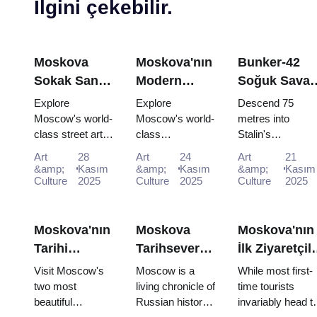
İlgini çekebilir.
Moskova
Moskova'nın
Bunker-42
Sokak Sanatı
Modern
Soğuk Savaş
ve Grafiti:
Sanat
Müzesi:
Explore
Explore
Descend 75
Moskova
Sahnesi:
Moskova
Moscow's world-
Moscow's world-
metres into
class street art
class
Stalin's
Pass ile
Moskova
Geçerli Kart
scene for free:
contemporary art
declassified
Şehir
Kartıyla
Sahipleri için
Art
28
Art
24
Art
21
Winzavod,
scene for free:
nuclear comman
&amp;
Kasım
&amp;
Kasım
&amp;
Kasım
Kültürü
Çağdaş
Derin Dalış
Flacon, Artplay
Culture
2025
GES-2 House of
Culture
2025
bunker. Free ent
Culture
2025
Rehberi
Galeriler
Rehberi
and guided tours
Culture, Garage
interactive
(2025–2026)
(2025–2026)
(2025–2026)
all included in
Museum and
"Nuclear Strike"
Mosco...
Winzavod all
show includ...
Moskova'nın
Moskova
Moskova'nın
inc...
Tarihi
Tarihseverler
İlk Ziyaretçil
Manastırları:
İçin: Pass ile
İçin
Visit Moscow's
Moscow is a
While most first-
Novodevichy
Tam Zaman
Keşfedilmesi
two most
living chronicle of
time tourists
beautiful
Russian history,
invariably head t
ve Donskoy
Çizelgesi
Bekleyen