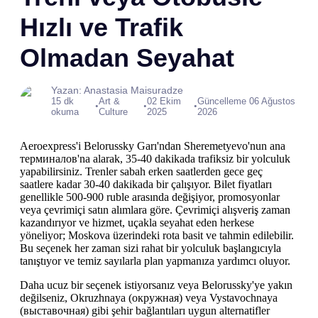
Hızlı ve Trafik
Olmadan Seyahat
Yazan: Anastasia Maisuradze
15 dk
Art &
02 Ekim
Güncelleme 06 Ağustos
•
•
•
okuma
Culture
2025
2026
Aeroexpress'i Belorussky Garı'ndan Sheremetyevo'nun ana
терминалов'na alarak, 35-40 dakikada trafiksiz bir yolculuk
yapabilirsiniz. Trenler sabah erken saatlerden gece geç
saatlere kadar 30-40 dakikada bir çalışıyor. Bilet fiyatları
genellikle 500-900 ruble arasında değişiyor, promosyonlar
veya çevrimiçi satın alımlara göre. Çevrimiçi alışveriş zaman
kazandırıyor ve hizmet, uçakla seyahat eden herkese
yöneliyor; Moskova üzerindeki rota basit ve tahmin edilebilir.
Bu seçenek her zaman sizi rahat bir yolculuk başlangıcıyla
tanıştıyor ve temiz sayılarla plan yapmanıza yardımcı oluyor.
Daha ucuz bir seçenek istiyorsanız veya Belorussky'ye yakın
değilseniz, Okruzhnaya (окружная) veya Vystavochnaya
(выставочная) gibi şehir bağlantıları uygun alternatifler