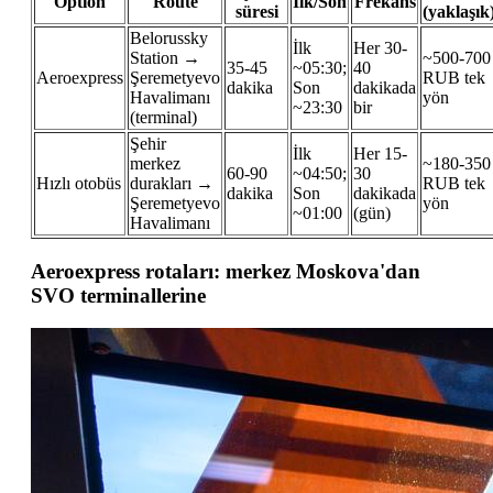
Option
Route
İlk/Son
Frekans
süresi
(yaklaşık
Belorussky
İlk
Her 30-
Station →
~500-700
35-45
~05:30;
40
Aeroexpress
Şeremetyevo
RUB tek
dakika
Son
dakikada
Havalimanı
yön
~23:30
bir
(terminal)
Şehir
İlk
Her 15-
merkez
~180-350
60-90
~04:50;
30
Hızlı otobüs
durakları →
RUB tek
dakika
Son
dakikada
Şeremetyevo
yön
~01:00
(gün)
Havalimanı
Aeroexpress rotaları: merkez Moskova'dan
SVO terminallerine