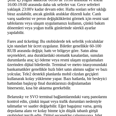
16:00-19:00 arasında daha sık seferler var. Gece seferleri
yaklaşık 23:00'e kadar devam eder. Hafta sonları sefer sıklığı
biraz azalabilir, ancak günlük aralıklar düzenli kalır. Canlı
varış saatlerini ve peron değişikliklerini görmek için resmi saat
tablolarını veya ulaşım uygulamanızı kullanın, çünkü bakım
dönemleri veya yoğun trafik günlerinde sürekli ayarlar
yapılabilir.
Fares and ticketing: Bu otobüslerde tek seferlik yolculuklar
için standart bir ücret uygulanır. Biletler genellikle 60-100
RUB arasında değişir, hattı ve bölgeye göre. Satın alma
seçenekleri, ana duraklardaki otomatik kasalardan, sunulan
durumlarda araç içi ödeme veya resmi ulaşım uygulamaları
üzerinden dijital biletlerdir. Terminal ve metro istasyonundaki
bankamatikler genellikle hızlı bilet satın alımını sağlar ve bazı
yolcular, Tele2 destekli planlarda mobil cüzdan geçişleri
kullanarak kolay yüklenme yapar. Bazı hatlarda, bir besleyici
hattından başlayıp final duraklarınızı doğrulamadan
binerseniz, kısa bir aktarma gerekebilir.
Belarusky ve SVO terminal bağlantılarındaki varış panolarını
kontrol edin, çünkü inşaat veya trafik durumları nedeniyle
talimatlar ve saatler değişebilir. Eğer bagajınız varsa, geniş
depolama alanı ve kolay binme için düşük tabanlı girişli
otobüsleri tercih edin. Dijital seçenekler çalışmıyorsa, bilet