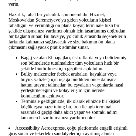
verin.
Hazırlık, rahat bir yolculuk için önemlidir. Hizmet,
Moskova'dan Şeremetyevo'ya giden yolcuların kişisel
rahatlığını ve verimliliği ön plana koyar, terminale hızlı bir
şekilde ulaşmanıza yardımcı olmak için tasarlanmış doğrudan
bir bağlantı sunar. Bu tavsiye, yolculuk sırasında seçeneklerin
farkında kalmanızı sağlayacak ve size bakımın ön plana
çıkmasını sağlayacak pratik adımlar sunar.
Bagaj ve alan El bagajları, üst raflarda veya belirlenmiş
son bölmelerde tutulmalıdır; tüm yolcuların hızlı bir
şekilde bindirilmesi için geçitleri açık tutun.
Bulky malzemeler (bebek arabaları, kayaklar veya
büyük valizler) için uçağa bindikten önce danışma
hattını arayın; talimatlar, bu eşyaların vagonlarda nasıl
yerleştirileceğini ve kolay erişim için nerede
konulacağını açıklıyor.
Terminale geldiğinizde, ilk olarak elinizde bir kişisel
küçük eşya hazır tutun; bu, tren ile agb terminali
arasındaki geçişi daha akıcı yapar ve sonraki adımı
tamamen hazır tutmanıza yardımcı olur.
Accessibility Aeroexpress, çoğu platformda engelli erişimli
giriş sunar ve tekerlekli sandalyeler için ayrılmış alanlar