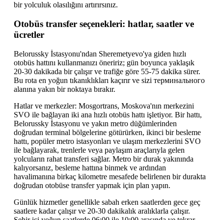
bir yolculuk olasılığını artırırsınız.
Otobüs transfer seçenekleri: hatlar, saatler ve
ücretler
Belorussky İstasyonu'ndan Sheremetyevo'ya giden hızlı
otobüs hattını kullanmanızı öneririz; gün boyunca yaklaşık
20-30 dakikada bir çalışır ve trafiğe göre 55-75 dakika sürer.
Bu rota en yoğun tıkanıklıkları kaçırır ve sizi терминального
alanına yakın bir noktaya bırakır.
Hatlar ve merkezler: Mosgortrans, Moskova'nın merkezini
SVO ile bağlayan iki ana hızlı otobüs hattı işletiyor. Bir hattı,
Belorussky İstasyonu ve yakın metro düğümlerinden
doğrudan terminal bölgelerine götürürken, ikinci bir besleme
hattı, popüler metro istasyonları ve ulaşım merkezlerini SVO
ile bağlayarak, trenlerle veya paylaşım araçlarıyla gelen
yolcuların rahat transferi sağlar. Metro bir durak yakınında
kalıyorsanız, besleme hattına binmek ve ardından
havalimanına birkaç kilometre mesafede belirlenen bir durakta
doğrudan otobüse transfer yapmak için plan yapın.
Günlük hizmetler genellikle sabah erken saatlerden gece geç
saatlere kadar çalışır ve 20-30 dakikalık aralıklarla çalışır.
Şehir içi yoğun saatlerde 06:00 ile 10:00 arasında ve tekrar