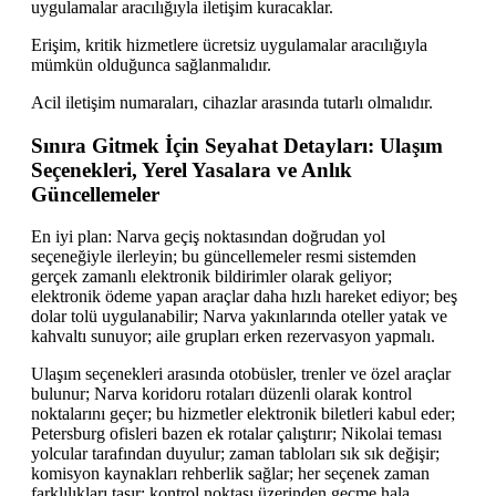
uygulamalar aracılığıyla iletişim kuracaklar.
Erişim, kritik hizmetlere ücretsiz uygulamalar aracılığıyla
mümkün olduğunca sağlanmalıdır.
Acil iletişim numaraları, cihazlar arasında tutarlı olmalıdır.
Sınıra Gitmek İçin Seyahat Detayları: Ulaşım
Seçenekleri, Yerel Yasalara ve Anlık
Güncellemeler
En iyi plan: Narva geçiş noktasından doğrudan yol
seçeneğiyle ilerleyin; bu güncellemeler resmi sistemden
gerçek zamanlı elektronik bildirimler olarak geliyor;
elektronik ödeme yapan araçlar daha hızlı hareket ediyor; beş
dolar tolü uygulanabilir; Narva yakınlarında oteller yatak ve
kahvaltı sunuyor; aile grupları erken rezervasyon yapmalı.
Ulaşım seçenekleri arasında otobüsler, trenler ve özel araçlar
bulunur; Narva koridoru rotaları düzenli olarak kontrol
noktalarını geçer; bu hizmetler elektronik biletleri kabul eder;
Petersburg ofisleri bazen ek rotalar çalıştırır; Nikolai teması
yolcular tarafından duyulur; zaman tabloları sık sık değişir;
komisyon kaynakları rehberlik sağlar; her seçenek zaman
farklılıkları taşır; kontrol noktası üzerinden geçme hala