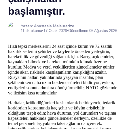
başlamıştır.
Yazan: Anastasia Maisuradze
•
•
11 dk okuma
17 Ocak 2026
Güncelleme 06 Ağustos 2026
Hızlı tepki merkezlerini 24 saat içinde kurun ve 72 saatlik
hazırlık setlerini şehirler ve köylerde önceden yerleştirin,
hareketlilik ve güvenliği sağlamak için. Barış, açık emirler,
kaynakları bilmek ve hareketi mümkün kılmak üzerine
kurulur. Medya ve yerel yetkililerden güncellemeler günler
içinde akar, risklerle karşılaşanların karışıklığını azaltır.
Rusya'nın hatları yakınlarında yaşayan insanlar, plan
şekillenirken daha uzun bekleme süreleri bildiriyor; eylem,
endişeleri somut adımlara dönüştürmelidir, NATO gözlemde
ve iletişim kısa tutulmalıdır.
Haritalar, kritik düğümleri kesin olarak belirleyerek, tedarik
koridorları kapsamında kaç şehir ve köyün erişilebilir
olduğunu tespit edin; hava durumu, yol durumları ve taşıma
kapasiteleri hakkında güncellemeler derleyin, özellikle de
temel personeli taşıyabilen taksi ağlarını da içererek.
İyimserlik yerine, belgelenmiş rotalar ve kurumsal taşıma