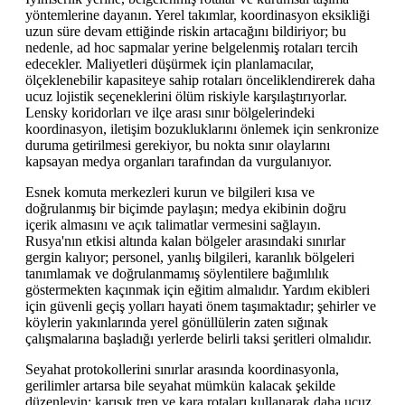
yöntemlerine dayanın. Yerel takımlar, koordinasyon eksikliği
uzun süre devam ettiğinde riskin artacağını bildiriyor; bu
nedenle, ad hoc sapmalar yerine belgelenmiş rotaları tercih
edecekler. Maliyetleri düşürmek için planlamacılar,
ölçeklenebilir kapasiteye sahip rotaları önceliklendirerek daha
ucuz lojistik seçeneklerini ölüm riskiyle karşılaştırıyorlar.
Lensky koridorları ve ilçe arası sınır bölgelerindeki
koordinasyon, iletişim bozukluklarını önlemek için senkronize
duruma getirilmesi gerekiyor, bu nokta sınır olaylarını
kapsayan medya organları tarafından da vurgulanıyor.
Esnek komuta merkezleri kurun ve bilgileri kısa ve
doğrulanmış bir biçimde paylaşın; medya ekibinin doğru
içerik almasını ve açık talimatlar vermesini sağlayın.
Rusya'nın etkisi altında kalan bölgeler arasındaki sınırlar
gergin kalıyor; personel, yanlış bilgileri, karanlık bölgeleri
tanımlamak ve doğrulanmamış söylentilere bağımlılık
göstermekten kaçınmak için eğitim almalıdır. Yardım ekibleri
için güvenli geçiş yolları hayati önem taşımaktadır; şehirler ve
köylerin yakınlarında yerel gönüllülerin zaten sığınak
çalışmalarına başladığı yerlerde belirli taksi şeritleri olmalıdır.
Seyahat protokollerini sınırlar arasında koordinasyonla,
gerilimler artarsa bile seyahat mümkün kalacak şekilde
düzenleyin; karışık tren ve kara rotaları kullanarak daha ucuz