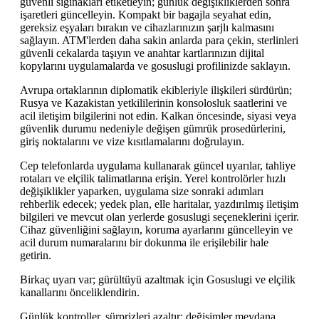
güvenli sığınakları etiketleyin; günlük değişikliklerden sonra
işaretleri güncelleyin. Kompakt bir bagajla seyahat edin,
gereksiz eşyaları bırakın ve cihazlarınızın şarjlı kalmasını
sağlayın. ATM'lerden daha sakin anlarda para çekin, sterlinleri
güvenli cekalarda taşıyın ve anahtar kartlarınızın dijital
kopylarını uygulamalarda ve gosuslugi profilinizde saklayın.
Avrupa ortaklarının diplomatik ekibleriyle ilişkileri sürdürün;
Rusya ve Kazakistan yetkililerinin konsolosluk saatlerini ve
acil iletişim bilgilerini not edin. Kalkan öncesinde, siyasi veya
güvenlik durumu nedeniyle değişen gümrük prosedürlerini,
giriş noktalarını ve vize kısıtlamalarını doğrulayın.
Cep telefonlarda uygulama kullanarak güncel uyarılar, tahliye
rotaları ve elçilik talimatlarına erişin. Yerel kontrolörler hızlı
değişiklikler yaparken, uygulama size sonraki adımları
rehberlik edecek; yedek plan, elle haritalar, yazdırılmış iletişim
bilgileri ve mevcut olan yerlerde gosuslugi seçeneklerini içerir.
Cihaz güvenliğini sağlayın, koruma ayarlarını güncelleyin ve
acil durum numaralarını bir dokunma ile erişilebilir hale
getirin.
Birkaç uyarı var; gürültüyü azaltmak için Gosuslugi ve elçilik
kanallarını önceliklendirin.
Günlük kontroller, sürprizleri azaltır; değişimler meydana