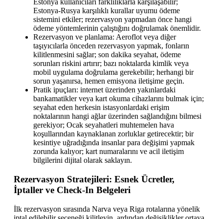
Estonya kullanıcıları farklılıklarla karşılaşabilir;
Estonya-Rusya karşılıklı kurallar uyumu ödeme
sistemini etkiler; rezervasyon yapmadan önce hangi
ödeme yöntemlerinin çalıştığını doğrulamak önemlidir.
Rezervasyon ve planlama: Aeroflot veya diğer
taşıyıcılarla önceden rezervasyon yapmak, fonların
kilitlenmesini sağlar; son dakika seyahat, ödeme
sorunları riskini artırır; bazı noktalarda kimlik veya
mobil uygulama doğrulama gerekebilir; herhangi bir
sorun yaşanırsa, hemen emisyona iletişime geçin.
Pratik ipuçları: internet üzerinden yakınlardaki
bankamatikler veya kart okuma cihazlarını bulmak için;
seyahat eden herkesin istasyonlardaki erişim
noktalarının hangi ağlar üzerinden sağlandığını bilmesi
gerekiyor; Ocak seyahatleri muhtemelen hava
koşullarından kaynaklanan zorluklar getirecektir; bir
kesintiye uğradığında insanlar para değişimi yapmak
zorunda kalıyor; kart numaralarını ve acil iletişim
bilgilerini dijital olarak saklayın.
Rezervasyon Stratejileri: Esnek Ücretler,
İptaller ve Check-In Belgeleri
İlk rezervasyon sırasında Narva veya Riga rotalarına yönelik
iptal edilebilir seçeneği kilitleyin, ardından değişiklikler ortaya