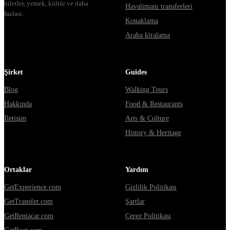
biletler, yemek, kültür ve daha
Havalimanı transferleri
fazlası.
Konaklama
Araba kiralama
Şirket
Guides
Blog
Walking Tours
Hakkında
Food & Restaurants
İletişim
Arts & Culture
History & Heritage
Ortaklar
Yardım
GetExperience.com
Gizlilik Politikası
GetTransfer.com
Şartlar
GetRentacar.com
Çerez Politikası