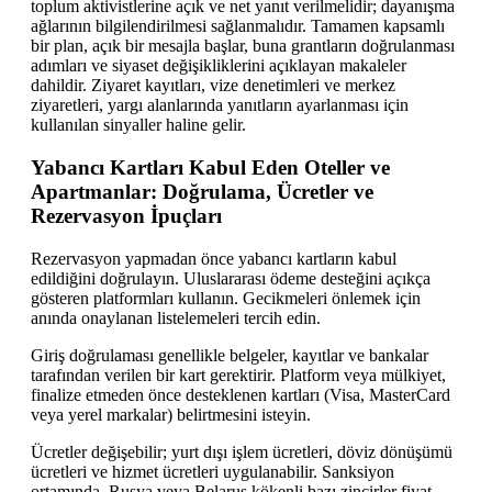
toplum aktivistlerine açık ve net yanıt verilmelidir; dayanışma
ağlarının bilgilendirilmesi sağlanmalıdır. Tamamen kapsamlı
bir plan, açık bir mesajla başlar, buna grantların doğrulanması
adımları ve siyaset değişikliklerini açıklayan makaleler
dahildir. Ziyaret kayıtları, vize denetimleri ve merkez
ziyaretleri, yargı alanlarında yanıtların ayarlanması için
kullanılan sinyaller haline gelir.
Yabancı Kartları Kabul Eden Oteller ve
Apartmanlar: Doğrulama, Ücretler ve
Rezervasyon İpuçları
Rezervasyon yapmadan önce yabancı kartların kabul
edildiğini doğrulayın. Uluslararası ödeme desteğini açıkça
gösteren platformları kullanın. Gecikmeleri önlemek için
anında onaylanan listelemeleri tercih edin.
Giriş doğrulaması genellikle belgeler, kayıtlar ve bankalar
tarafından verilen bir kart gerektirir. Platform veya mülkiyet,
finalize etmeden önce desteklenen kartları (Visa, MasterCard
veya yerel markalar) belirtmesini isteyin.
Ücretler değişebilir; yurt dışı işlem ücretleri, döviz dönüşümü
ücretleri ve hizmet ücretleri uygulanabilir. Sanksiyon
ortamında, Rusya veya Belarus kökenli bazı zincirler fiyat