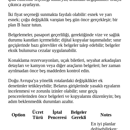
çıkınca ayarlayın.
İki fiyat seçeneği sunmakta faydalı olabilir: esnek ve yarı
esnek; çoğu değişiklik varıştan beş gün önce gerçekleşir; bir
plan B hazır tutun.
Belgelemeler, pasaport geçerliliği, gerektiğinde vize ve sağlık
durumu kanıtları içermelidir; dijital kopyalar taşınmalıdır; sınır
geçişlerinde bazı görevliler ek belgeler talep edebilir; belgeler
eksik bulunursa cezalar uygulanabilir.
Konaklama rezervasyonları, uçak biletleri, seyahat arkadaşları
detayları ve kamyon veya diğer araçların belgeleri; her zaman
ayrılmadan önce beş maddeden kontrol edin.
Doğu Avrupa'ya yönelik rotalardaki değişiklikler ek
denetimler tetikleyebilir; Belarus girişlerinde yasaklı eşyaların
incelenmesi ve zorunlu izinler olabilir; sınır geçiş
pencerelerinden önce belgeleri ve kopyalarını düzenleyin; beş
adım beklenmedik durumları azaltır.
Ücret
İptal
Belgeler
Option
Notes
Türü
Penceresi
Gerekli
En iyi planlar
değişebilirken;