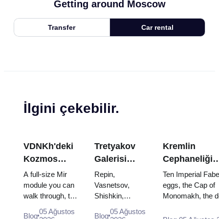
Getting around Moscow
Transfer
Car rental
İlgini çekebilir.
VDNKh'deki
Tretyakov
Kremlin
Kozmos
Galerisi
Cephaneliği
Pavyonu:
Başyapıtları:
Hazineleri:
A full-size Mir
Repin,
Ten Imperial Fab
Rusya'nın En
Görülecek
Faberge
module you can
Vasnetsov,
eggs, the Cap of
walk through, the
Shishkin,
Monomakh, the d
Büyük Uzay
Eserler İçin
Yumurtaları,
Energia–Buran
Vrubel, Serov
throne of two boy
Sergisinin
Seyahat
Tahtlar ve Ta
05 Ağustos
05 Ağustos
Blog
Blog
model, scorched
and Surikov —
and the coronatio