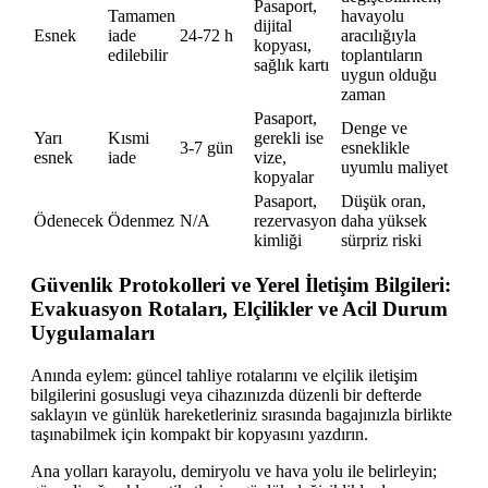
Pasaport,
Tamamen
havayolu
dijital
Esnek
iade
24-72 h
aracılığıyla
kopyası,
edilebilir
toplantıların
sağlık kartı
uygun olduğu
zaman
Pasaport,
Denge ve
Yarı
Kısmi
gerekli ise
3-7 gün
esneklikle
esnek
iade
vize,
uyumlu maliyet
kopyalar
Pasaport,
Düşük oran,
Ödenecek
Ödenmez
N/A
rezervasyon
daha yüksek
kimliği
sürpriz riski
Güvenlik Protokolleri ve Yerel İletişim Bilgileri:
Evakuasyon Rotaları, Elçilikler ve Acil Durum
Uygulamaları
Anında eylem: güncel tahliye rotalarını ve elçilik iletişim
bilgilerini gosuslugi veya cihazınızda düzenli bir defterde
saklayın ve günlük hareketleriniz sırasında bagajınızla birlikte
taşınabilmek için kompakt bir kopyasını yazdırın.
Ana yolları karayolu, demiryolu ve hava yolu ile belirleyin;