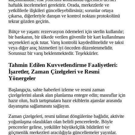
haftalık incelemeleri gerektirir. Orada, merkezlerle ve
yetkililerle ilişkileri güncelleyebilirsiniz; sorunlar ortaya
çıkarsa, diğerleriyle danışın ve kontrol noktası protokolünü
tekrar gözden geçirin.
Bütçe ve yaşam: rezervasyon ödemeleri için sterlin kullanılır;
bir bankanın, bir ülkede verilen güvenilir bir kart kullanılması
seçenekleri açık tutar. Varış kontrolü kaydedilmelidir ve taksi
veya diğer araç hizmetleri iyi önceden düzenlenmelidir.
Sorunsuz bir varış beklenmektedir. Teşekkürler.
Tahmin Edilen Kuvvetlendirme Faaliyetleri:
İşaretler, Zaman Çizelgeleri ve Resmi
Yönergeler
Başlangıçta, sahte haberleri izleme ve resmi zaman
çizelgelerini alarak alan planlarına entegre edin; masraflar için
hazır olun, hızlı tartışmalara hazır ekiblerin ajanslar arasında
dayanışma sağlamasını sağlayın.
Zaman çizelgeleri, resmi talimat döngülerine bağlıdır, aktivite
yoğunlaşma olasılıkları olan belirli pencerelerde. Böyle
pencereler gelirse, yetkililer büyükelçilik bildirileri ve
göçmenlik merkezleri aracılığıyla güncellemeler yayınlar.