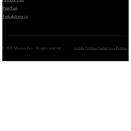
GetBoat.com
PiterPass
Tutkakdoma.ru
©
2026
Moscow Pass
. All rights reserved.
Gizlilik Politikası
Şartlar
Çerez Politikası