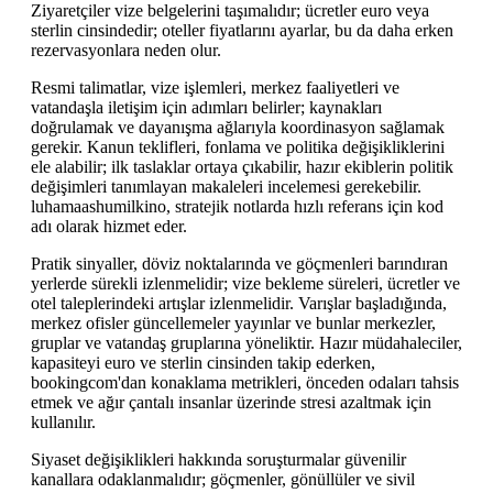
Ziyaretçiler vize belgelerini taşımalıdır; ücretler euro veya
sterlin cinsindedir; oteller fiyatlarını ayarlar, bu da daha erken
rezervasyonlara neden olur.
Resmi talimatlar, vize işlemleri, merkez faaliyetleri ve
vatandaşla iletişim için adımları belirler; kaynakları
doğrulamak ve dayanışma ağlarıyla koordinasyon sağlamak
gerekir. Kanun teklifleri, fonlama ve politika değişikliklerini
ele alabilir; ilk taslaklar ortaya çıkabilir, hazır ekiblerin politik
değişimleri tanımlayan makaleleri incelemesi gerekebilir.
luhamaashumilkino, stratejik notlarda hızlı referans için kod
adı olarak hizmet eder.
Pratik sinyaller, döviz noktalarında ve göçmenleri barındıran
yerlerde sürekli izlenmelidir; vize bekleme süreleri, ücretler ve
otel taleplerindeki artışlar izlenmelidir. Varışlar başladığında,
merkez ofisler güncellemeler yayınlar ve bunlar merkezler,
gruplar ve vatandaş gruplarına yöneliktir. Hazır müdahaleciler,
kapasiteyi euro ve sterlin cinsinden takip ederken,
bookingcom'dan konaklama metrikleri, önceden odaları tahsis
etmek ve ağır çantalı insanlar üzerinde stresi azaltmak için
kullanılır.
Siyaset değişiklikleri hakkında soruşturmalar güvenilir
kanallara odaklanmalıdır; göçmenler, gönüllüler ve sivil