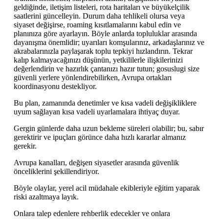
geldiğinde, iletişim listeleri, rota haritaları ve büyükelçilik
saatlerini güncelleyin. Durum daha tehlikeli olursa veya
siyaset değişirse, roaming kısıtlamalarını kabul edin ve
planınıza göre ayarlayın. Böyle anlarda topluluklar arasında
dayanışma önemlidir; uyarıları komşularınız, arkadaşlarınız ve
akrabalarınızla paylaşarak toplu tepkiyi hızlandırın. Tekrar
kalıp kalmayacağınızı düşünün, yetkililerle ilişkilerinizi
değerlendirin ve hazırlık çantanızı hazır tutun; gosuslugi size
güvenli yerlere yönlendirebilirken, Avrupa ortakları
koordinasyonu destekliyor.
Bu plan, zamanında denetimler ve kısa vadeli değişikliklere
uyum sağlayan kısa vadeli uyarlamalara ihtiyaç duyar.
Gergin günlerde daha uzun bekleme süreleri olabilir; bu, sabır
gerektirir ve ipuçları görünce daha hızlı kararlar almanız
gerekir.
Avrupa kanalları, değişen siyasetler arasında güvenlik
önceliklerini şekillendiriyor.
Böyle olaylar, yerel acil müdahale ekibleriyle eğitim yaparak
riski azaltmaya layık.
Onlara talep edenlere rehberlik edecekler ve onlara