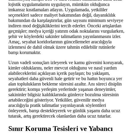
lojistik uygulamalarını uygulayın, mümkün olduğunca
imkansız kısıtlamaları atlayın. Uygulamada, yetkililer
seçenekleri sadece maliyet bakımından değil, dayanıklılık
bakımından da karşılaştırırlar, gün sayısını minimum seviyeye
indiren mod değişikliklerini tercih ederler. Önceki artışlardan
geçmişler; medya içeriği yatırım odak noktalarını vurgularken,
şehir ve köylerdeki sakinler talimatların yayınlanmasını izler.
Amaç, seyahat koridorlarının güncellemeler aracılığıyla
izlenmesi de dahil olmak üzere tahmin edilebilir rutinlerle
barışı korumaktır.
Uzun vadeli sonuçları izleyerek ve kamu güvenini koruyarak,
kimler olduklarını, neler mevcut olduğunu ve nasıl yardım
alabileceklerini açıklayan içerik paylaşın; bu yaklaşım,
seyahatleri daha güvenli hale getirir ve bu hattın boyunca yer
alan toplulukların bekleme süresini azaltır. Anı süreci disiplin
gerektirir; komşu yerleşim yerlerinde yaşanan deneyimler,
sakininler bilgisiz kaldıklarında günlerce bozulma süresinin
artabileceğini gösteriyor. Yetkililer, güvenilir medya
aracılığıyla pratik talimatlar yayınlayarak söylentileri
önleyerek, barışı destekleyerek ve günlük yaşamı daha ucuz
tutarak, artış gerektirecek olanlardan daha ucuz tutarlar.
Sınır Koruma Tesisleri ve Yabancı