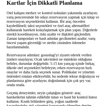
Kartlar İçin Dikkatli Planlama
Otel kalışını merkez ve kontrol noktaları yakınında ayarlayın;
varış penceresinde bir odayı rezervasyon yapmak için kitap ve
rezervasyon seçeneklerini kullanın. Bir araç önceden
kaydedilmeli; taksi seçenekleri ve özel araç alternatifleri
kullanarak hareketi kolaylaştırmak için plan yapın. Diğerlerle
sürekli koordinasyon, riski azaltır ve ilişkileri güçlendirir.
Zaman tamponları ve basit adımlar gecikmeleri azaltır; varış
öncesi yaşam güvenliği ve sterlin cinsinden ödemeler
hazırlanmalıdır.
Rezervasyon adımları: gosuslugi'yi ziyaret ederek verilen
izinleri onaylayın; Ocak takvimleri ne mümkün olduğunu
belirler, durumlar değişebilir. 5-15 km yarıçap içinde birkaç
ülkede otel seçenekleri belirleyin; erken rezervasyon hızlı
onaylar ve daha fazla seçenek sunar. Politikalar ve yönetim
önlemleri rotaları etkileyebilir, bu nedenle tekrar doğrulayın ve
planlarınıza göre ayarlayın; doğrulamak için çok şey var,
orada orada.
Geçmiş deneyimler, neyin çalıştığını gösterir: araç
hareketlerini tahmin edilebilir tutun ve basit bir kontrol listesi
kullanın. Kısıtlı bölümlere giriş, yoğun saatlerde
kaçınılmalıdır; risk yönetimi konusunda öğrenilen dersler