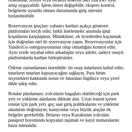
artışı uygayabilir. İşlem süresi değişebilir; ekspres kontrol,
belgelerin uyumlu olması durumunda giriş süresini
hızlandırabilir.
Rezervasyon ipuçları: yabancı kartları açıkça gösteren
platformları tercih edin; farklı listelemeler arasında iptal
koşullarını karşılaştırın. Mümkünse, ek ücretlerden kaçınmak
için doğrudan otel ile rezervasyon yapın. Rezervasyonlar için
YandexGo entegrasyonunun olup olmadığını kontrol edin.
Aynı yerde seyahat eden arkadaşlar veya aileler, sadece onaylı
platformlarda kartları birleştirsinler.
Ödeme zamanlaması önemlidir: ön onay tutarlarını kabul edin;
tutarların tutarları kapsayacağını sağlayın. Para birim
seçenekleri hakkında sorun ve faturaları İngilizce veya yerel
dilde talep edin.
Rotalar planlaması: yolcuların bagajları olabileceği için park
yeri ve yükleme alanlarını dikkate alın. Uzun transit içeren
rotalar için park yeri, geç saat giriş politikalarını ve yükleme
alanlarını doğrulayın; kamyonlar veya büyük araçlar ek
belgeler gerekebilir. Belarus veya Kazakistan yolcuları
pasaport boyutunda kopyaları taşımalı ve kayıt numaralarını
hazır tutmalıdır.