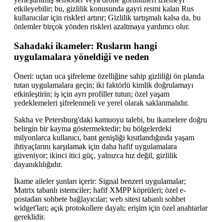
etkileyebilir; bu, gizlilik konusunda gayri resmi kalan Rus
kullanıcılar için riskleri artırır; Gizlilik tartışmalı kalsa da, bu
önlemler birçok yönden riskleri azaltmaya yardımcı olur.
Sahadaki ikameler: Rusların hangi
uygulamalara yöneldiği ve neden
Öneri: uçtan uca şifreleme özelliğine sahip gizliliği ön planda
tutan uygulamalara geçin; iki faktörlü kimlik doğrulamayı
etkinleştirin; iş için ayrı profiller tutun; özel yaşam
yedeklemeleri şifrelenmeli ve yerel olarak saklanmalıdır.
Sakha ve Petersburg'daki kamuoyu talebi, bu ikamelere doğru
belirgin bir kayma göstermektedir; bu bölgelerdeki
milyonlarca kullanıcı, bant genişliği kısıtlandığında yaşam
ihtiyaçlarını karşılamak için daha hafif uygulamalara
güveniyor; ikinci itici güç, yalnızca hız değil, gizlilik
dayanıklılığıdır.
İkame aileler şunları içerir: Signal benzeri uygulamalar;
Matrix tabanlı istemciler; hafif XMPP köprüleri; özel e-
postadan sohbete bağlayıcılar; web sitesi tabanlı sohbet
widget'ları; açık protokollere dayalı; erişim için özel anahtarlar
gereklidir.