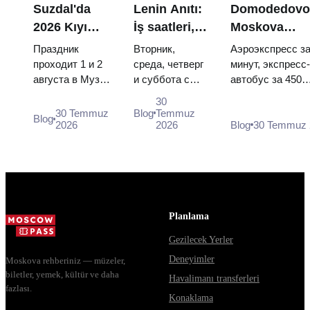
Değer
120 pieces of
where they
Suzdal'da
Lenin Anıtı:
Domodedovo
flight...
hang, and why
2026 Kıyı
İş saatleri,
Moskova
booking the...
Günü:
giriş ve
merkezine:
Праздник
Вторник,
Аэроэкспресс за
biletler,
Kremlya
Aeroexpress,
проходит 1 и 2
среда, четверг
минут, экспресс-
августа в Музее
и суббота с
автобус за 450
tarihler ve
ilişkin ana
otobüs veya
деревянного
10:00 до 13:00,
рублей, социал
Moskova'dan
karışıklıklar
elektrikli tren
30
зодчества.
вход
автобус и обыч
30 Temmuz
Blog
Temmuz
nasıl gidilir
Blog
Сколько стоят
2026
бесплатный.
2026
электричка. Все
Blog
30 Temmuz 
билеты, как
Почему
способы уехать и
доехать из
источники
Москвы через
расходятся в
Владими...
днях, чем
Мавзолей от...
Planlama
Gezilecek Yerler
Deneyimler
Moskova rehberiniz — müzeler,
biletler, yemek, kültür ve daha
Havalimanı transferleri
fazlası.
Konaklama