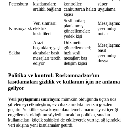
Petersburg
kısıtlamaları;
kontroller;
süper
aralıklı bağlantı
cankurtaran halatı
uygulama
kişisi
Sesli notlar;
Veri sınırları;
Mesajlaşma;
planlanmış
Krasnoyarsk
elektrik
çevrimdışı
güncellemeler;
kesintileri
notlar
yedek kişi
Arazi
Düz metin
Mesajlaşma;
boşlukları; yaşlı
güncellemeleri;
basit
Sakha
akrabalar basit
hızlı sesli
çevrimdışı
mesajları tercih
mesajlar; baş
dosya
ediyor
iletişim kişisi
Politika ve kontrol: Roskomnadzor'un
kısıtlamaları gizlilik ve kullanım için ne anlama
geliyor
Veri paylaşımını sınırlayın
; mümkün olduğunda uçtan uca
şifrelemeyi etkinleştirin; ev cihazlarındaki her izni gözden
geçirin. Yetkililer yasa koyuculara temel amacın siyasi içeriği
engellemek olduğunu söyledi; ancak bu politika, sıradan
kullanıcıları, küçük sahipleri de etkileyerek yurt içi ağ içindeki
veri akışına yeni kısıtlamalar getirdi.