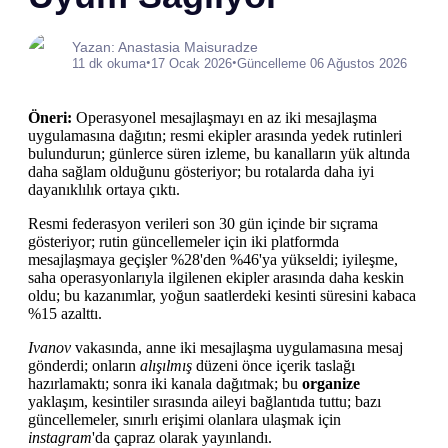
Yazan: Anastasia Maisuradze
•
•
11 dk okuma
17 Ocak 2026
Güncelleme 06 Ağustos 2026
Öneri:
Operasyonel mesajlaşmayı en az iki mesajlaşma
uygulamasına dağıtın; resmi ekipler arasında yedek rutinleri
bulundurun; günlerce süren izleme, bu kanalların yük altında
daha sağlam olduğunu gösteriyor; bu rotalarda daha iyi
dayanıklılık ortaya çıktı.
Resmi federasyon verileri son 30 gün içinde bir sıçrama
gösteriyor; rutin güncellemeler için iki platformda
mesajlaşmaya geçişler %28'den %46'ya yükseldi; iyileşme,
saha operasyonlarıyla ilgilenen ekipler arasında daha keskin
oldu; bu kazanımlar, yoğun saatlerdeki kesinti süresini kabaca
%15 azalttı.
Ivanov
vakasında, anne iki mesajlaşma uygulamasına mesaj
gönderdi; onların
alışılmış
düzeni önce içerik taslağı
hazırlamaktı; sonra iki kanala dağıtmak; bu
organize
yaklaşım, kesintiler sırasında aileyi bağlantıda tuttu; bazı
güncellemeler, sınırlı erişimi olanlara ulaşmak için
instagram
'da çapraz olarak yayınlandı.