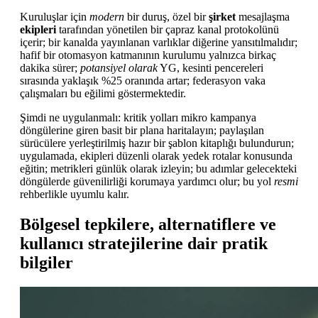
Kuruluşlar için
modern
bir duruş, özel bir
şirket
mesajlaşma
ekipleri
tarafından yönetilen bir çapraz kanal protokolünü
içerir; bir kanalda yayınlanan varlıklar diğerine yansıtılmalıdır;
hafif bir otomasyon katmanının kurulumu yalnızca birkaç
dakika sürer;
potansiyel olarak
YG, kesinti pencereleri
sırasında yaklaşık %25 oranında artar; federasyon vaka
çalışmaları bu eğilimi göstermektedir.
Şimdi ne uygulanmalı: kritik yolları mikro kampanya
döngülerine giren basit bir plana haritalayın; paylaşılan
sürücülere yerleştirilmiş hazır bir şablon kitaplığı bulundurun;
uygulamada, ekipleri düzenli olarak yedek rotalar konusunda
eğitin; metrikleri günlük olarak izleyin; bu adımlar gelecekteki
döngülerde güvenilirliği korumaya yardımcı olur; bu yol
resmi
rehberlikle uyumlu kalır.
Bölgesel tepkilere, alternatiflere ve
kullanıcı stratejilerine dair pratik
bilgiler