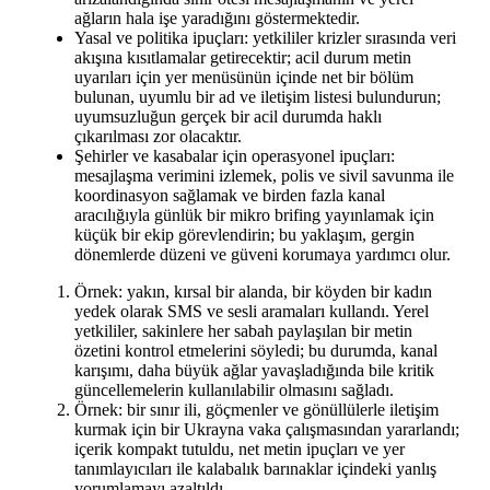
ağların hala işe yaradığını göstermektedir.
Yasal ve politika ipuçları: yetkililer krizler sırasında veri
akışına kısıtlamalar getirecektir; acil durum metin
uyarıları için yer menüsünün içinde net bir bölüm
bulunan, uyumlu bir ad ve iletişim listesi bulundurun;
uyumsuzluğun gerçek bir acil durumda haklı
çıkarılması zor olacaktır.
Şehirler ve kasabalar için operasyonel ipuçları:
mesajlaşma verimini izlemek, polis ve sivil savunma ile
koordinasyon sağlamak ve birden fazla kanal
aracılığıyla günlük bir mikro brifing yayınlamak için
küçük bir ekip görevlendirin; bu yaklaşım, gergin
dönemlerde düzeni ve güveni korumaya yardımcı olur.
Örnek: yakın, kırsal bir alanda, bir köyden bir kadın
yedek olarak SMS ve sesli aramaları kullandı. Yerel
yetkililer, sakinlere her sabah paylaşılan bir metin
özetini kontrol etmelerini söyledi; bu durumda, kanal
karışımı, daha büyük ağlar yavaşladığında bile kritik
güncellemelerin kullanılabilir olmasını sağladı.
Örnek: bir sınır ili, göçmenler ve gönüllülerle iletişim
kurmak için bir Ukrayna vaka çalışmasından yararlandı;
içerik kompakt tutuldu, net metin ipuçları ve yer
tanımlayıcıları ile kalabalık barınaklar içindeki yanlış
yorumlamayı azaltıldı.