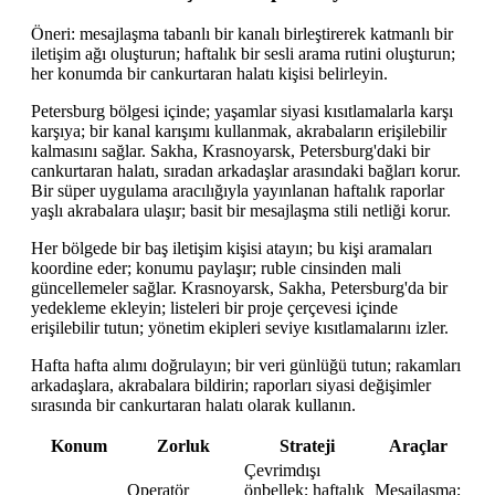
Öneri: mesajlaşma tabanlı bir kanalı birleştirerek katmanlı bir
iletişim ağı oluşturun; haftalık bir sesli arama rutini oluşturun;
her konumda bir cankurtaran halatı kişisi belirleyin.
Petersburg bölgesi içinde; yaşamlar siyasi kısıtlamalarla karşı
karşıya; bir kanal karışımı kullanmak, akrabaların erişilebilir
kalmasını sağlar. Sakha, Krasnoyarsk, Petersburg'daki bir
cankurtaran halatı, sıradan arkadaşlar arasındaki bağları korur.
Bir süper uygulama aracılığıyla yayınlanan haftalık raporlar
yaşlı akrabalara ulaşır; basit bir mesajlaşma stili netliği korur.
Her bölgede bir baş iletişim kişisi atayın; bu kişi aramaları
koordine eder; konumu paylaşır; ruble cinsinden mali
güncellemeler sağlar. Krasnoyarsk, Sakha, Petersburg'da bir
yedekleme ekleyin; listeleri bir proje çerçevesi içinde
erişilebilir tutun; yönetim ekipleri seviye kısıtlamalarını izler.
Hafta hafta alımı doğrulayın; bir veri günlüğü tutun; rakamları
arkadaşlara, akrabalara bildirin; raporları siyasi değişimler
sırasında bir cankurtaran halatı olarak kullanın.
Konum
Zorluk
Strateji
Araçlar
Çevrimdışı
Operatör
önbellek; haftalık
Mesajlaşma;