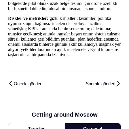
bölgelerde pilot olarak uzak belge teslimi için drone özellikli
bir hizmeti dahil edin; ulusal bir lansmanla sonuçlandırın.
Riskler ve metrikler:
gizlilik ihlalleri; kesintiler; politika
uyumsuzluğu; bağımsız incelemeler yoluyla azaltma;
yönetişim; KPI'lar arasında benimseme oranı; elde tutma;
transfer gecikmesi; anında transfer başarı oranı; sistem çalışma
süresi; kullanıcı geri bildirim puanları; plan hedefleri arasında
önemli alanlarda binlerce günlük aktif kullanıcıya ulaşmak yer
alıyor; yetkililer tarafından aylık incelemeler; Eylül kilometre
taşları ulusal bir panoda izleniyor.
Önceki gönderi
Sonraki gönderi
Getting around Moscow
Transfer
Car rental