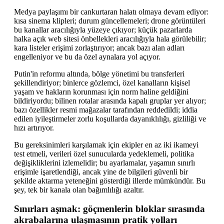
Medya paylaşımı bir cankurtaran halatı olmaya devam ediyor:
kısa sinema klipleri; durum güncellemeleri; drone görüntüleri
bu kanallar aracılığıyla yüzeye çıkıyor; küçük pazarlarda
halka açık web sitesi önbellekleri aracılığıyla hala görülebilir;
kara listeler erişimi zorlaştırıyor; ancak bazı alan adları
engelleniyor ve bu da özel aynalara yol açıyor.
Putin'in reformu altında, bölge yönetimi bu transferleri
şekillendiriyor; binlerce gözlemci, özel kanalların kişisel
yaşam ve hakların korunması için norm haline geldiğini
bildiriyordu; bilinen rotalar arasında kapalı gruplar yer alıyor;
bazı özellikler resmi mağazalar tarafından reddedildi; iddia
edilen iyileştirmeler zorlu koşullarda dayanıklılığı, gizliliği ve
hızı artırıyor.
Bu gereksinimleri karşılamak için ekipler en az iki ikameyi
test etmeli, verileri özel sunucularda yedeklemeli, politika
değişikliklerini izlemelidir; bu ayarlamalar, yaşamın sınırlı
erişimle işaretlendiği, ancak yine de bilgileri güvenli bir
şekilde aktarma yeteneğini gösterdiği illerde mümkündür. Bu
şey, tek bir kanala olan bağımlılığı azaltır.
Sınırları aşmak: göçmenlerin bloklar sırasında
akrabalarına ulaşmasının pratik yolları