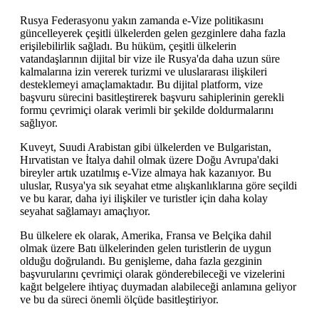
Rusya Federasyonu yakın zamanda e-Vize politikasını
güncelleyerek çeşitli ülkelerden gelen gezginlere daha fazla
erişilebilirlik sağladı. Bu hüküm, çeşitli ülkelerin
vatandaşlarının dijital bir vize ile Rusya'da daha uzun süre
kalmalarına izin vererek turizmi ve uluslararası ilişkileri
desteklemeyi amaçlamaktadır. Bu dijital platform, vize
başvuru sürecini basitleştirerek başvuru sahiplerinin gerekli
formu çevrimiçi olarak verimli bir şekilde doldurmalarını
sağlıyor.
Kuveyt, Suudi Arabistan gibi ülkelerden ve Bulgaristan,
Hırvatistan ve İtalya dahil olmak üzere Doğu Avrupa'daki
bireyler artık uzatılmış e-Vize almaya hak kazanıyor. Bu
uluslar, Rusya'ya sık seyahat etme alışkanlıklarına göre seçildi
ve bu karar, daha iyi ilişkiler ve turistler için daha kolay
seyahat sağlamayı amaçlıyor.
Bu ülkelere ek olarak, Amerika, Fransa ve Belçika dahil
olmak üzere Batı ülkelerinden gelen turistlerin de uygun
olduğu doğrulandı. Bu genişleme, daha fazla gezginin
başvurularını çevrimiçi olarak gönderebileceği ve vizelerini
kağıt belgelere ihtiyaç duymadan alabileceği anlamına geliyor
ve bu da süreci önemli ölçüde basitleştiriyor.