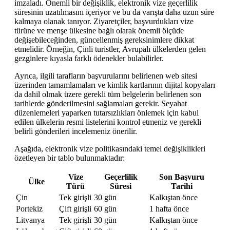
imzaladı. Önemli bir değişiklik, elektronik vize geçerlilik
süresinin uzatılmasını içeriyor ve bu da varışta daha uzun süre
kalmaya olanak tanıyor. Ziyaretçiler, başvurdukları vize
türüne ve menşe ülkesine bağlı olarak önemli ölçüde
değişebileceğinden, güncellenmiş gereksinimlere dikkat
etmelidir. Örneğin, Çinli turistler, Avrupalı ​​ülkelerden gelen
gezginlere kıyasla farklı ödenekler bulabilirler.
Ayrıca, ilgili tarafların başvurularını belirlenen web sitesi
üzerinden tamamlamaları ve kimlik kartlarının dijital kopyaları
da dahil olmak üzere gerekli tüm belgelerin belirlenen son
tarihlerde gönderilmesini sağlamaları gerekir. Seyahat
düzenlemeleri yaparken tutarsızlıkları önlemek için kabul
edilen ülkelerin resmi listelerini kontrol etmeniz ve gerekli
belirli gönderileri incelemeniz önerilir.
Aşağıda, elektronik vize politikasındaki temel değişiklikleri
özetleyen bir tablo bulunmaktadır:
Vize
Geçerlilik
Son Başvuru
Ülke
Türü
Süresi
Tarihi
Çin
Tek girişli
30 gün
Kalkıştan önce
Portekiz
Çift girişli
60 gün
1 hafta önce
Litvanya
Tek girişli
30 gün
Kalkıştan önce