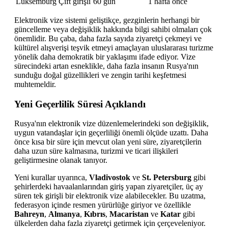
Lüksemburg
Çift girişli
60 gün
1 hafta önce
Elektronik vize sistemi geliştikçe, gezginlerin herhangi bir
güncelleme veya değişiklik hakkında bilgi sahibi olmaları çok
önemlidir. Bu çaba, daha fazla sayıda ziyaretçi çekmeyi ve
kültürel alışverişi teşvik etmeyi amaçlayan uluslararası turizme
yönelik daha demokratik bir yaklaşımı ifade ediyor. Vize
sürecindeki artan esneklikle, daha fazla insanın Rusya'nın
sunduğu doğal güzellikleri ve zengin tarihi keşfetmesi
muhtemeldir.
Yeni Geçerlilik Süresi Açıklandı
Rusya'nın elektronik vize düzenlemelerindeki son değişiklik,
uygun vatandaşlar için geçerliliği önemli ölçüde uzattı. Daha
önce kısa bir süre için mevcut olan yeni süre, ziyaretçilerin
daha uzun süre kalmasına, turizmi ve ticari ilişkileri
geliştirmesine olanak tanıyor.
Yeni kurallar uyarınca,
Vladivostok
ve
St. Petersburg
gibi
şehirlerdeki havaalanlarından giriş yapan ziyaretçiler, üç ay
süren tek girişli bir elektronik vize alabilecekler. Bu uzatma,
federasyon içinde resmen yürürlüğe giriyor ve özellikle
Bahreyn
,
Almanya
,
Kıbrıs
,
Macaristan
ve
Katar
gibi
ülkelerden daha fazla ziyaretçi getirmek için çerçeveleniyor.