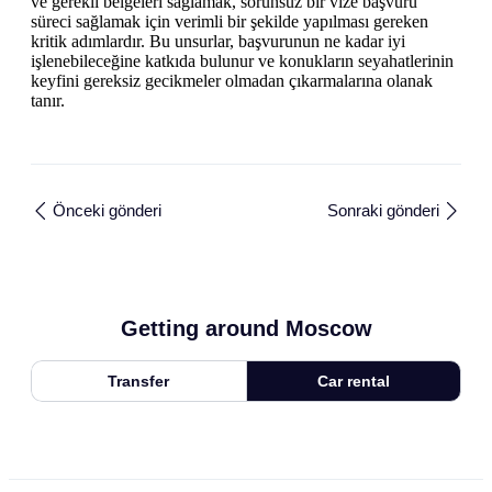
ve gerekli belgeleri sağlamak, sorunsuz bir vize başvuru
süreci sağlamak için verimli bir şekilde yapılması gereken
kritik adımlardır. Bu unsurlar, başvurunun ne kadar iyi
işlenebileceğine katkıda bulunur ve konukların seyahatlerinin
keyfini gereksiz gecikmeler olmadan çıkarmalarına olanak
tanır.
Önceki gönderi
Sonraki gönderi
Getting around Moscow
Transfer
Car rental