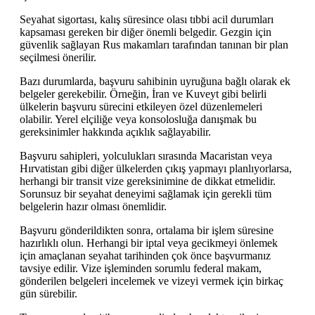
Seyahat sigortası, kalış süresince olası tıbbi acil durumları
kapsaması gereken bir diğer önemli belgedir. Gezgin için
güvenlik sağlayan Rus makamları tarafından tanınan bir plan
seçilmesi önerilir.
Bazı durumlarda, başvuru sahibinin uyruğuna bağlı olarak ek
belgeler gerekebilir. Örneğin, İran ve Kuveyt gibi belirli
ülkelerin başvuru sürecini etkileyen özel düzenlemeleri
olabilir. Yerel elçiliğe veya konsolosluğa danışmak bu
gereksinimler hakkında açıklık sağlayabilir.
Başvuru sahipleri, yolculukları sırasında Macaristan veya
Hırvatistan gibi diğer ülkelerden çıkış yapmayı planlıyorlarsa,
herhangi bir transit vize gereksinimine de dikkat etmelidir.
Sorunsuz bir seyahat deneyimi sağlamak için gerekli tüm
belgelerin hazır olması önemlidir.
Başvuru gönderildikten sonra, ortalama bir işlem süresine
hazırlıklı olun. Herhangi bir iptal veya gecikmeyi önlemek
için amaçlanan seyahat tarihinden çok önce başvurmanız
tavsiye edilir. Vize işleminden sorumlu federal makam,
gönderilen belgeleri incelemek ve vizeyi vermek için birkaç
gün sürebilir.