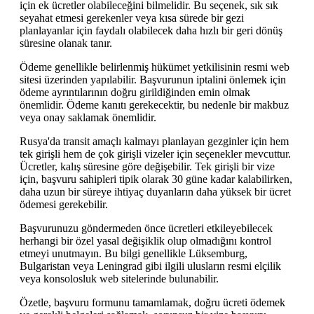
için ek ücretler olabileceğini bilmelidir. Bu seçenek, sık sık
seyahat etmesi gerekenler veya kısa sürede bir gezi
planlayanlar için faydalı olabilecek daha hızlı bir geri dönüş
süresine olanak tanır.
Ödeme genellikle belirlenmiş hükümet yetkilisinin resmi web
sitesi üzerinden yapılabilir. Başvurunun iptalini önlemek için
ödeme ayrıntılarının doğru girildiğinden emin olmak
önemlidir. Ödeme kanıtı gerekecektir, bu nedenle bir makbuz
veya onay saklamak önemlidir.
Rusya'da transit amaçlı kalmayı planlayan gezginler için hem
tek girişli hem de çok girişli vizeler için seçenekler mevcuttur.
Ücretler, kalış süresine göre değişebilir. Tek girişli bir vize
için, başvuru sahipleri tipik olarak 30 güne kadar kalabilirken,
daha uzun bir süreye ihtiyaç duyanların daha yüksek bir ücret
ödemesi gerekebilir.
Başvurunuzu göndermeden önce ücretleri etkileyebilecek
herhangi bir özel yasal değişiklik olup olmadığını kontrol
etmeyi unutmayın. Bu bilgi genellikle Lüksemburg,
Bulgaristan veya Leningrad gibi ilgili ulusların resmi elçilik
veya konsolosluk web sitelerinde bulunabilir.
Özetle, başvuru formunu tamamlamak, doğru ücreti ödemek