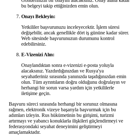
Gönderinizin bir onayını alacaksınız. Onay alana kadar
bu belgeyi takip ettiğinizden emin olun.
Onayı Bekleyin:
Yetkililer başvurunuzu inceleyecektir. İşlem süresi
değişebilir, ancak genellikle dört iş gününe kadar sürer.
Web sitesinde başvurunuzun durumunu kontrol
edebilirsiniz.
E-Vizenizi Alın:
Onaylandıktan sonra e-vizenizi e-posta yoluyla
alacaksınız. Yazdırdığınızdan ve Rusya'ya
seyahatleriniz sırasında yanınızda taşıdığınızdan emin
olun. Tüm ayrıntıların doğru olduğunu doğrulayın ve
herhangi bir sorun varsa yardım için yetkililerle
iletişime geçin.
Başvuru süreci sırasında herhangi bir sorunuz olmasına
rağmen, elektronik vizeye başarıyla başvurmak için bu
adımları izleyin. Rus hükümetinin bu girişimi, turizmi
artırmayı ve yabancı konuklarla ilişkileri güçlendirmeyi ve
federasyondaki seyahat deneyimini geliştirmeyi
amaçlamaktadır.