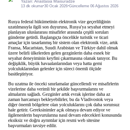
Yazan: Anastasia Maisuradze
•
•
13 dk okuma
30 Ocak 2026
Güncelleme 06 Ağustos 2026
Rusya federal hükümetinin elektronik vize geçerliliğinin
uzatılmasıyla ilgili son duyurusu, Rusya'ya seyahat etmeyi
planlayan uluslararası misafirler arasında çeşitli soruları
gündeme getirdi. Başlangıçta öncelikle turistik ve ticari
amaçlar için tasarlanmış bir sistem olan elektronik vize, artık
Fransa, Macaristan, Suudi Arabistan ve Türkiye dahil olmak
üzere belirli ülkelerden gelen gezginlerin daha esnek bir
seyahat deneyiminin keyfini çıkarmasına olanak tanıyor. Bu
değişiklik, büyük havaalanlarından veya hatta gemi
yolculuklarından gelenler için süreci önemli ölçüde
basitleştiriyor.
Bu uzatma ile önceki sınırlamalar güncellendi ve misafirlerin
vizelerine daha verimli bir şekilde başvurmalarını ve
almalarını sağladı. Gezginler artık evrak işlerine daha az
zaman harcamayı bekleyebilirler, bu da Vladivostok veya
diğer önemli bölgelere olan yolculuklarını çok daha sorunsuz
hale getirir. Gereksinimler açık olmaya devam ediyor ve
ilgilenenlerin başvurularına nasıl devam edecekleri konusunda
eksiksiz ve doğru ayrıntılar için resmi web sitesine
başvurmaları tavsiye edilir.