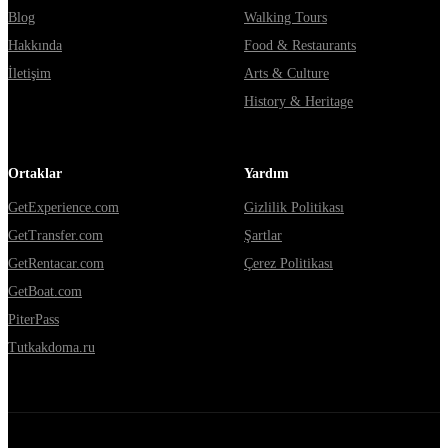
Blog
Walking Tours
Hakkında
Food & Restaurants
İletişim
Arts & Culture
History & Heritage
Ortaklar
Yardım
GetExperience.com
Gizlilik Politikası
GetTransfer.com
Şartlar
GetRentacar.com
Çerez Politikası
GetBoat.com
PiterPass
Tutkakdoma.ru