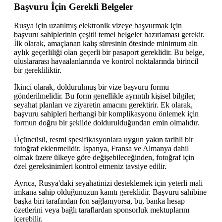
Başvuru İçin Gerekli Belgeler
Rusya için uzatılmış elektronik vizeye başvurmak için
başvuru sahiplerinin çeşitli temel belgeler hazırlaması gerekir.
İlk olarak, amaçlanan kalış süresinin ötesinde minimum altı
aylık geçerliliği olan geçerli bir pasaport gereklidir. Bu belge,
uluslararası havaalanlarında ve kontrol noktalarında birincil
bir gerekliliktir.
İkinci olarak, doldurulmuş bir vize başvuru formu
gönderilmelidir. Bu form genellikle ayrıntılı kişisel bilgiler,
seyahat planları ve ziyaretin amacını gerektirir. Ek olarak,
başvuru sahipleri herhangi bir komplikasyonu önlemek için
formun doğru bir şekilde doldurulduğundan emin olmalıdır.
Üçüncüsü, resmi spesifikasyonlara uygun yakın tarihli bir
fotoğraf eklenmelidir. İspanya, Fransa ve Almanya dahil
olmak üzere ülkeye göre değişebileceğinden, fotoğraf için
özel gereksinimleri kontrol etmeniz tavsiye edilir.
Ayrıca, Rusya'daki seyahatinizi desteklemek için yeterli mali
imkana sahip olduğunuzun kanıtı gereklidir. Başvuru sahibine
başka biri tarafından fon sağlanıyorsa, bu, banka hesap
özetlerini veya bağlı taraflardan sponsorluk mektuplarını
içerebilir.