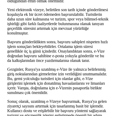
olduğundan emin olmak önemlidir.
Yeni elektronik vizeye, belirtilen son tarih içinde gönderilmesi
koşuluyla ek bir ücret ödemeden başvurulabilir. Turistlerin
daha uzun süre kalmasına ve turizm, spor veya bilimsel-teknik
işbirliği gibi farklı faaliyetlerde bulunmasına olanak tanıyan
geçerlilik süresini artırmak için mevzuat yürürlüğe
konulmuştur.
Başvuru gönderildikten sonra, başvuru sahipleri nispeten hızlı
işlem sonuçları bekleyebilirler. Ortalama işlem süresi
genellikle üç iş günü içindedir. Onaylandıktan sonra, e-Vize
doğrudan başvuru sahibine e-posta yoluyla gönderilir ve bu
da kalkışlarından önce yazdırmalarına olanak tanır.
Gezginler, Rusya'ya uzatılmış e-Vize ile yalnızca belirlenmiş
giriş noktalarından girmelerine izin verildiğini unutmamalıdır.
Bu, gemi yolculuğu turistleri için olanlar gibi, e-Vize
girişlerini işlemek için donatılmış havaalanlarını ve limanları
içerir. Varışta, doğrulama için e-Vizenin pasaportla birlikte
sunulması çok önemlidir.
Sonuç olarak, uzatılmış e-Vizeye başvurmak, Rusya'ya gelen
ziyaretçi sayısını artırmak için tasarlanmış basit bir işlemdir.
Kullanıcı dostu ve erişilebilir bir başvuru yöntemi sağlayarak
turizmi ve göçmenlik işlerini geliştirmede önemli bir adımı