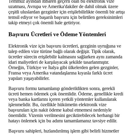
Temmuz ayından itibaren geçerli olan bu elektronik vize
uzatması, Avrupa ve Amerika'dakiler de dahil olmak üzere
çeşitli uluslardan gezginler için erişilebilirlikte önemli bir artışı
temsil ediyor ve başarılı başvuru için belirtilen gereksinimleri
takip etmeyi çok önemli hale getiriyor.
Başvuru Ücretleri ve Ödeme Yöntemleri
Elektronik vize için başvuru ücretleri, gezginin uyruğuna ve
talep edilen vize türüne bağlı olarak değişir. Tipik olarak,
ücretler sürecin erişilebilir kalmasını sağlarken aynı zamanda
idari maliyetleri de karşılayacak şekilde tasarlanmıştır.
Örneğin, Türkiye ve İtalya gibi ülkelerden gelen gezginler,
Fransa veya Amerika vatandaşlarına kıyasla farklı ücret
yapıları yaşayabilirler.
Başvuru formu tamamlanıp gönderildikten sonra, gerekli
ücreti hemen ödemek çok önemlidir. Ödeme, genellikle kredi
veya banka kartlarını içeren yetkili yöntemler kullanılarak
işlenmelidir. Bu, özellikle hükümetin elektronik vize
başvuruları için nakit ödeme kabul etmemesi nedeniyle
önemlidir. Vizenin verilmesini geciktirebilecek herhangi bir
hatayı önlemek için bu adımı tamamlamanız tavsiye edilir.
Başvuru sahipleri, hızlandırılmış işlem gibi belirli hizmetler