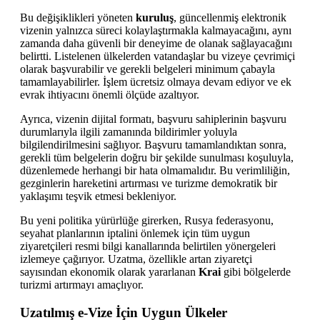
Bu değişiklikleri yöneten
kuruluş
, güncellenmiş elektronik
vizenin yalnızca süreci kolaylaştırmakla kalmayacağını, aynı
zamanda daha güvenli bir deneyime de olanak sağlayacağını
belirtti. Listelenen ülkelerden vatandaşlar bu vizeye çevrimiçi
olarak başvurabilir ve gerekli belgeleri minimum çabayla
tamamlayabilirler. İşlem ücretsiz olmaya devam ediyor ve ek
evrak ihtiyacını önemli ölçüde azaltıyor.
Ayrıca, vizenin dijital formatı, başvuru sahiplerinin başvuru
durumlarıyla ilgili zamanında bildirimler yoluyla
bilgilendirilmesini sağlıyor. Başvuru tamamlandıktan sonra,
gerekli tüm belgelerin doğru bir şekilde sunulması koşuluyla,
düzenlemede herhangi bir hata olmamalıdır. Bu verimliliğin,
gezginlerin hareketini artırması ve turizme demokratik bir
yaklaşımı teşvik etmesi bekleniyor.
Bu yeni politika yürürlüğe girerken, Rusya federasyonu,
seyahat planlarının iptalini önlemek için tüm uygun
ziyaretçileri resmi bilgi kanallarında belirtilen yönergeleri
izlemeye çağırıyor. Uzatma, özellikle artan ziyaretçi
sayısından ekonomik olarak yararlanan
Krai
gibi bölgelerde
turizmi artırmayı amaçlıyor.
Uzatılmış e-Vize İçin Uygun Ülkeler