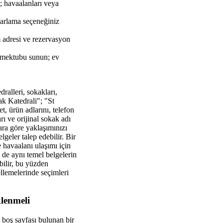
; havaalanları veya
ayarlama seçeneğiniz
m adresi ve rezervasyon
t mektubu sunun; ev
ralleri, sokakları,
aak Katedrali"; "St
 ürün adlarını, telefon
ı ve orijinal sokak adı
ra göre yaklaşımınızı
lgeler talep edebilir. Bir
 havaalanı ulaşımı için
e de aynı temel belgelerin
ebilir, bu yüzden
llemelerinde seçimleri
klenmeli
i boş sayfası bulunan bir