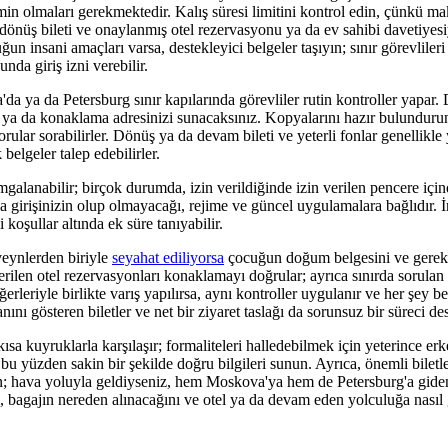
n olmaları gerekmektedir. Kalış süresi limitini kontrol edin, çünkü ma
, dönüş bileti ve onaylanmış otel rezervasyonu ya da ev sahibi davetiyesi
ğun insani amaçları varsa, destekleyici belgeler taşıyın; sınır görevlileri
da giriş izni verebilir.
 ya da Petersburg sınır kapılarında görevliler rutin kontroller yapar.
tel ya da konaklama adresinizi sunacaksınız. Kopyalarını hazır bulunduru
rular sorabilirler. Dönüş ya da devam bileti ve yeterli fonlar genellikle 
 belgeler talep edebilirler.
mgalanabilir; birçok durumda, izin verildiğinde izin verilen pencere için
zla girişinizin olup olmayacağı, rejime ve güncel uygulamalara bağlıdır. İ
rli koşullar altında ek süre tanıyabilir.
veynlerden biriyle
seyahat ediliyorsa
çocuğun doğum belgesini ve gerekli
ilen otel rezervasyonları konaklamayı doğrular; ayrıca sınırda sorulan s
erleriyle birlikte varış yapılırsa, aynı kontroller uygulanır ve her şey b
nını gösteren biletler ve net bir ziyaret taslağı da sorunsuz bir süreci des
kısa kuyruklarla karşılaşır; formaliteleri halledebilmek için yeterince er
bu yüzden sakin bir şekilde doğru bilgileri sunun. Ayrıca, önemli biletle
; hava yoluyla geldiyseniz, hem Moskova'ya hem de Petersburg'a giden 
ı, bagajın nereden alınacağını ve otel ya da devam eden yolculuğa nasıl 