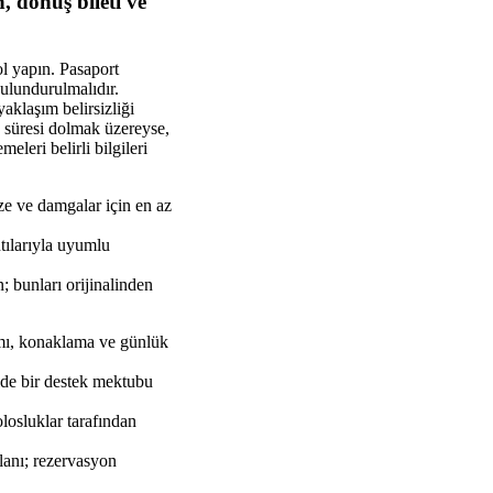
, dönüş bileti ve
ol yapın. Pasaport
 bulundurulmalıdır.
aklaşım belirsizliği
n süresi dolmak üzereyse,
leri belirli bilgileri
ize ve damgalar için en az
ntılarıyla uyumlu
; bunları orijinalinden
ımı, konaklama ve günlük
ilde bir destek mektubu
losluklar tarafından
planı; rezervasyon