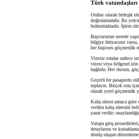
Türk vatandaşları v
Online olarak birleşik el
doğrulamalıdır. Bu yolcul
bulunmaktadır. İşlem süre
Başvurunun nerede yapılac
bilgiye ihtiyacınız varsa
her başvuru göçmenlik me
Vizesiz rotalar sadece sı
vizesi veya bölgesel izi
bağlıdır. Her durum, göçm
Geçerli bir pasaportu ol
toplayın. Birçok rota içi
olarak yerel göçmenlik yet
Kalış süresi amaca göre d
verilen kalış süresini bel
yanıt verilir; onaylandığı
Varışta giriş prosedürleri
detaylarını ve konaklama
dönüş ulaşım düzenlemele