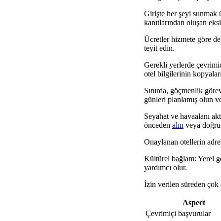
Girişte her şeyi sunmak ü
kanıtlarından oluşan eksik
Ücretler hizmete göre değ
teyit edin.
Gerekli yerlerde çevrimi
otel bilgilerinin kopyala
Sınırda, göçmenlik görevl
günleri planlamış olun v
Seyahat ve havaalanı akta
önceden
alın
veya doğruda
Onaylanan otellerin adresl
Kültürel bağlam: Yerel g
yardımcı olur.
İzin verilen süreden çok
Aspect
Çevrimiçi başvurular