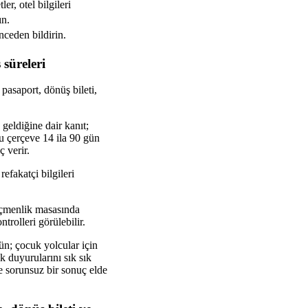
ler, otel bilgileri
ın.
önceden bildirin.
 süreleri
 pasaport, dönüş bileti,
 geldiğine dair kanıt;
bu çerçeve 14 ila 90 gün
ç verir.
efakatçi bilgileri
 göçmenlik masasında
trolleri görülebilir.
şün; çocuk yolcular için
 duyurularını sık sık
de sorunsuz bir sonuç elde