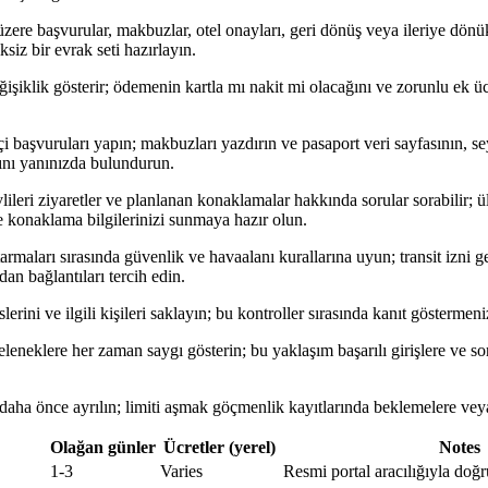
zere başvurular, makbuzlar, otel onayları, geri dönüş veya ileriye dönük
siz bir evrak seti hazırlayın.
işiklik gösterir; ödemenin kartla mı nakit mi olacağını ve zorunlu ek üc
çi başvuruları yapın; makbuzları yazdırın ve pasaport veri sayfasının, s
rını yanınızda bulundurun.
ileri ziyaretler ve planlanan konaklamalar hakkında sorular sorabilir; 
e konaklama bilgilerinizi sunmaya hazır olun.
rmaları sırasında güvenlik ve havaalanı kurallarına uyun; transit izni 
n bağlantıları tercih edin.
erini ve ilgili kişileri saklayın; bu kontroller sırasında kanıt göstermeniz
eleneklere her zaman saygı gösterin; bu yaklaşım başarılı girişlere ve s
 daha önce ayrılın; limiti aşmak göçmenlik kayıtlarında beklemelere veya
Olağan günler
Ücretler (yerel)
Notes
1-3
Varies
Resmi portal aracılığıyla doğr