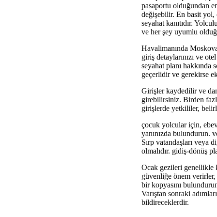
pasaportu olduğundan emi
değişebilir. En basit yol
seyahat kanıtıdır. Yolculu
ve her şey uyumlu olduğun
Havalimanında Moskova'da
giriş detaylarınızı ve o
seyahat planı hakkında so
geçerlidir ve gerekirse ek
Girişler kaydedilir ve da
girebilirsiniz. Birden fa
girişlerde yetkililer, beli
çocuk yolcular için, ebe
yanınızda bulundurun. ver
Sırp vatandaşları veya diğ
olmalıdır. gidiş-dönüş pla
Ocak gezileri genellikle 
güvenliğe önem verirler, 
bir kopyasını bulundurun
Varıştan sonraki adımlar
bildireceklerdir.