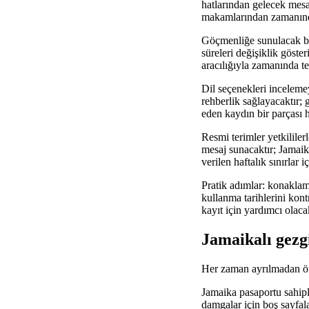
hatlarından gelecek mesaj
makamlarından zamanında
Göçmenliğe sunulacak belg
süreleri değişiklik göster
aracılığıyla zamanında te
Dil seçenekleri incelemey
rehberlik sağlayacaktır;
eden kaydın bir parçası h
Resmi terimler yetkililerle
mesaj sunacaktır; Jamaikal
verilen haftalık sınırlar
Pratik adımlar: konaklama
kullanma tarihlerini kont
kayıt için yardımcı olacak
Jamaikalı gezgi
Her zaman ayrılmadan önc
Jamaika pasaportu sahiple
damgalar için boş sayfal