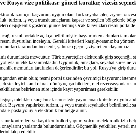
e Rusya vize politikası: güncel kurallar, vizesiz seçenek
ektronik izni için başvurun; uygun olan Türk seyahatçiler, ziyaret önces
uk, turizm, iş veya transit amaçlarını kapsar ve seçilen bölgelerde bölg
leri değişkenlik gösterir; güncellenmiş Ocak kılavuzları resmi portalde y
ağı resmi portalde açıkça belirtilmiştir; başvururken adımları tam olara
, resmi duyuruları inceleyin. Gerekli kriterleri karşılıyorsanız bu yöntem 
murları tarafından incelenir, yalnızca geçmiş ziyaretlere dayanmaz.
nırlı durumlarda mevcuttur; Türk ziyaretçiler elektronik giriş seçeneği, 
n yoluyla nitelik kazanmaktadır. Uygunluk, amaçlara, seyahat süresine ve
enlik memurları tarafından değerlendirilir; bu yol, Rusya'ya giriş durum
duğundan emin olun; resmi portal üzerinden çevrimiçi başvurun; istenmes
n, destekleyici kanıt olarak dönüş uçuşu biletleri, otel rezervasyonları s
kililerine belirlenen süre içinde kayıt yaptırılması gerekebilir.
eğişir; nitelikleri karşılamak için sitede yayımlanan kriterlere uyulmalıd
irler. Başvuru yapılırken turizm, iş veya transit seyahatleri belirtilmeli;
nda e-posta yoluyla elektronik bir belge alınır.
, sınır kontrolleri ve kayıt kontrolleri yapılır; yolcular elektronik izin be
 onaylarını yanlarında bulundurmalıdır. Göçmenlik yetkilileri yeterli m
rini talep edebilir.