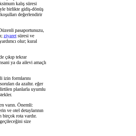
ksimum kalış süresi
yle birlikte gidiş-dönüş
 koşulları değerlendirir
 Düzenli pasaportunuzu,
n;
ziyaret
süresi ve
yardımcı olur; kural
de çıkıp tekrar
nsani ya da ailevi amaçlı
 izin formlarını
oruları da azaltır. eğer
elirtilen planlarla uyumlu
tekler.
ken varın. Önemli:
rin ve otel detaylarının
birçok rota vardır.
geçileceğini size