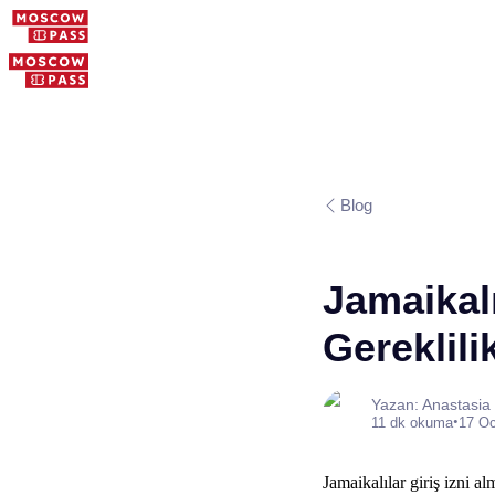
Blog
Jamaikalı
Gereklili
Yazan: Anastasia
•
11 dk okuma
17 O
Jamaikalılar giriş izni a