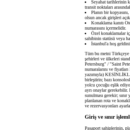
Seyahat tarihlerinin
transit noktaları arasında
Planın bir kopyasını,
olsun ancak girişleri açı
Konaklama kanıtı Otel
numarasını içermelidir.
Özel konaklamalar içi
sahibinin statüsü veya ha
İstanbul'a hoş geldin
Tüm bu metni Türkçeye doğ
şehirleri ve ülkeleri sta
Petersburg" / "Saint Pe
numaralarını ve fiyatlar
yazımıyla) KESİNLİKLE o
birleştirin; bazı konsolos
yolcu çocuğu eşlik ediyo
ayrı onaylar gerekebilir.
sunulması gerekir; sınır y
planlanan rota ve konakl
ve rezervasyonları ayarl
Giriş ve sınır işle
Pasaport sahiplerinin, pl