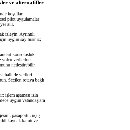
ler ve alternatifler
inde koşulları
esel pilot uygulamalar
er alır.
k izleyin. Ayrıntılı
için uygun sayılırsınız;
standart konsolosluk
 yolcu verilerine
unu netleştirebilir.
i halinde verileri
unun. Seçilen rotaya bağlı
ır; işlem aşaması izin
 sadece uygun vatandaşlara
lgesini, pasaportu, uçuş
addi kaynak kanıtı ve