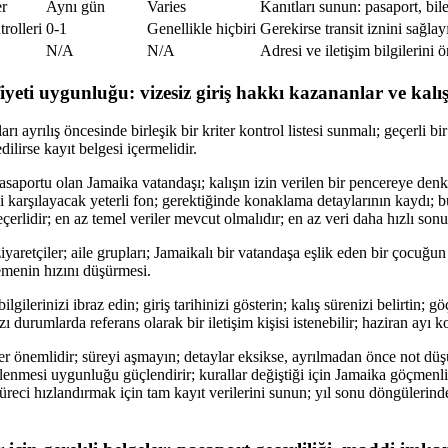
er
Aynı gün
Varies
Kanıtları sunun: pasaport, bilet
rolleri
0-1
Genellikle hiçbiri
Gerekirse transit iznini sağlay
N/A
N/A
Adresi ve iletişim bilgilerini 
yeti uygunluğu: vizesiz giriş hakkı kazananlar ve kalış
ı ayrılış öncesinde birleşik bir kriter kontrol listesi sunmalı; geçerli bir
edilirse kayıt belgesi içermelidir.
 pasaportu olan Jamaika vatandaşı; kalışın izin verilen bir pencereye denk
eyi karşılayacak yeterli fon; gerektiğinde konaklama detaylarının kaydı; 
eçerlidir; en az temel veriler mevcut olmalıdır; en az veri daha hızlı sonu
yaretçiler; aile grupları; Jamaikalı bir vatandaşa eşlik eden bir çocuğun r
şlemenin hızını düşürmesi.
bilgilerinizi ibraz edin; giriş tarihinizi gösterin; kalış sürenizi belirtin;
 durumlarda referans olarak bir iletişim kişisi istenebilir; haziran ayı kon
hler önemlidir; süreyi aşmayın; detaylar eksikse, ayrılmadan önce not dü
enmesi uygunluğu güçlendirir; kurallar değiştiği için Jamaika göçmenlik
süreci hızlandırmak için tam kayıt verilerini sunun; yıl sonu döngülerin