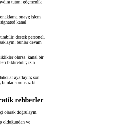
kaydını tutun; göçmenlik
 konaklama onayı; işlem
designated kanal
ırabilir; destek personeli
 saklayın; bunlar devam
şiklikler olursa, kanal bir
ri bildirebilir; izin
atıcılar ayarlayın; son
; bunlar sorunsuz bir
ratik rehberler
çi olarak doğrulayın.
ahip olduğundan ve