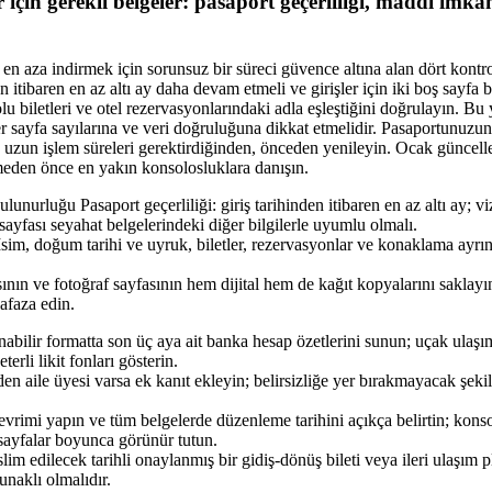
 için gerekli belgeler: pasaport geçerliliği, maddi imkan
 en aza indirmek için sorunsuz bir süreci güvence altına alan dört kontr
den itibaren en az altı ay daha devam etmeli ve girişler için iki boş sayfa
u biletleri ve otel rezervasyonlarındaki adla eşleştiğini doğrulayın. Bu y
ler sayfa sayılarına ve veri doğruluğuna dikkat etmelidir. Pasaportunuzu
uzun işlem süreleri gerektirdiğinden, önceden yenileyin. Ocak güncelleme
etmeden önce en yakın konsolosluklara danışın.
lunurluğu Pasaport geçerliliği: giriş tarihinden itibaren en az altı ay; v
 sayfası seyahat belgelerindeki diğer bilgilerle uyumlu olmalı.
: İsim, doğum tarihi ve uyruk, biletler, rezervasyonlar ve konaklama ayrı
ının ve fotoğraf sayfasının hem dijital hem de kağıt kopyalarını saklayın
afaza edin.
ilir formatta son üç aya ait banka hesap özetlerini sunun; uçak ulaş
terli likit fonları gösterin.
en aile üyesi varsa ek kanıt ekleyin; belirsizliğe yer bırakmayacak şek
vrimi yapın ve tüm belgelerde düzenleme tarihini açıkça belirtin; konso
 sayfalar boyunca görünür tutun.
lim edilecek tarihli onaylanmış bir gidiş-dönüş bileti veya ileri ulaşım 
unaklı olmalıdır.