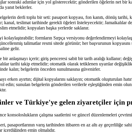
lar sonraki adımlar için yol gösterecektir; gönderilen öğelerin net bir 
 yanıt beklerler.
elerin derli toplu bir seti: pasaport kopyası, fon kanıtı, dönüş tarihi,
ir; kanal, teslimat tarihinde gerekli öğeleri listeleyecektir; Jamaikalılar 
slim etmelidir; kopyaları başka yerlerde saklanır.
i kolaylaştırabilir; formların Sırpça versiyonu değerlendirmeyi kolaylaşt
 güncellenmiş talimatlar resmi sitede görünür; her başvurunun kopyasını
aline gelir.
 bir anlaşmayı içerir; giriş penceresi sabit bir tarih aralığı kullanır; deği
ılar tarihi takip etmelidir; otomatik olarak tetiklenen uyarılar değişiklikle
 içinde kalın; belgelerin önceden sunulmasına güvenirler.
yı erken ayırtın; dijital kopyalarını saklayın; otomatik oluşturulan hatırl
rol edin; sunulan belgelerin gönderilen verilerle eşleştiğinden emin olun
tır.
nler ve Türkiye'ye gelen ziyaretçiler için p
e konsoloslukların çalışma saatlerini ve güncel düzenlemeleri çevrimi
ri, pasaportlarının varış tarihinden itibaren en az altı ay geçerliliğe s
ar içerdiğinden emin olmalıdır.