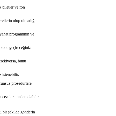
 biletler ve fon
retlerin olup olmadığını
eyahat programının ve
ülkede geçireceğiniz
gerekiyorsa, bunu
 istenebilir.
orunsuz prosedürlere
 cezalara neden olabilir.
u bir şekilde gönderin