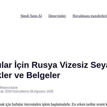
Şimdi Satın Al
Deneyimler
Havalimanı transferleri
lar İçin Rusya Vizesiz Sey
kler ve Belgeler
 Maisuradze
•
cak 2026
Güncelleme 06 Ağustos 2026
lmak için haftalar öncesinden işlem başlatmalıdır. En erken tarihte resmi 