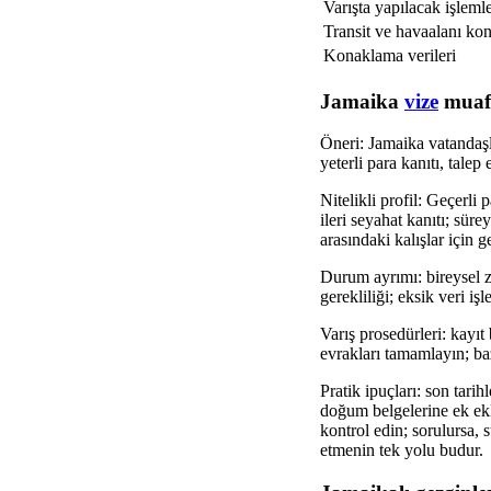
Varışta yapılacak işleml
Transit ve havaalanı kont
Konaklama verileri
Jamaika
vize
muafi
Öneri: Jamaika vatandaşlar
yeterli para kanıtı, talep 
Nitelikli profil: Geçerli
ileri seyahat kanıtı; sür
arasındaki kalışlar için g
Durum ayrımı: bireysel zi
gerekliliği; eksik veri i
Varış prosedürleri: kayıt 
evrakları tamamlayın; bazı
Pratik ipuçları: son tari
doğum belgelerine ek ekl
kontrol edin; sorulursa, 
etmenin tek yolu budur.