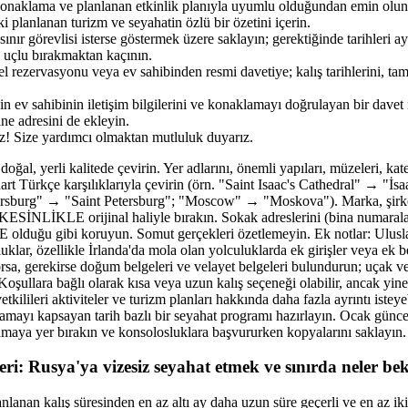
 konaklama ve planlanan etkinlik planıyla uyumlu olduğundan emin olun
ki planlanan turizm ve seyahatin özlü bir özetini içerin.
 sınır görevlisi isterse göstermek üzere saklayın; gerektiğinde tarihleri 
k uçlu bırakmaktan kaçının.
 rezervasyonu veya ev sahibinden resmi davetiye; kalış tarihlerini, ta
n ev sahibinin iletişim bilgilerini ve konaklamayı doğrulayan bir dave
ne adresini de ekleyin.
iz! Size yardımcı olmaktan mutluluk duyarız.
al, yerli kalitede çevirin. Yer adlarını, önemli yapıları, müzeleri, kated
ndart Türkçe karşılıklarıyla çevirin (örn. "Saint Isaac's Cathedral" → "İs
tersburg" → "Saint Petersburg"; "Moscow" → "Moskova"). Marka, şirket,
ı KESİNLİKLE orijinal haliyle bırakın. Sokak adreslerini (bina numaralar
lduğu gibi koruyun. Somut gerçekleri özetlemeyin. Ek notlar: Ulusla
luklar, özellikle İrlanda'da mola olan yolculuklarda ek girişler veya ek be
rsa, gerekirse doğum belgeleri ve velayet belgeleri bulundurun; uçak ve
 Koşullara bağlı olarak kısa veya uzun kalış seçeneği olabilir, ancak yin
etkilileri aktiviteler ve turizm planları hakkında daha fazla ayrıntı istey
amayı kapsayan tarih bazlı bir seyahat programı hazırlayın. Ocak günce
amaya yer bırakın ve konsolosluklara başvururken kopyalarını saklayın.
mleri: Rusya'ya vizesiz seyahat etmek ve sınırda neler be
anlanan kalış süresinden en az altı ay daha uzun süre geçerli ve en az ik