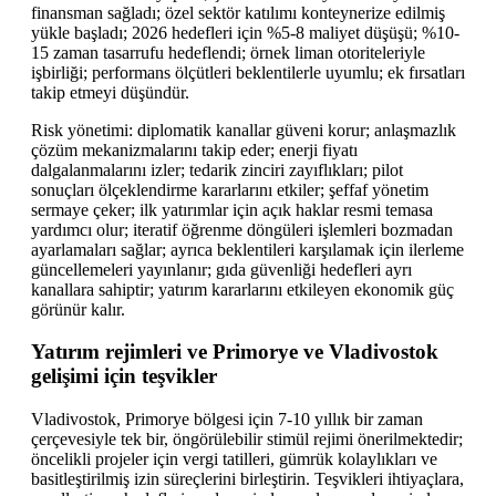
finansman sağladı; özel sektör katılımı konteynerize edilmiş
yükle başladı; 2026 hedefleri için %5-8 maliyet düşüşü; %10-
15 zaman tasarrufu hedeflendi; örnek liman otoriteleriyle
işbirliği; performans ölçütleri beklentilerle uyumlu; ek fırsatları
takip etmeyi düşündür.
Risk yönetimi: diplomatik kanallar güveni korur; anlaşmazlık
çözüm mekanizmalarını takip eder; enerji fiyatı
dalgalanmalarını izler; tedarik zinciri zayıflıkları; pilot
sonuçları ölçeklendirme kararlarını etkiler; şeffaf yönetim
sermaye çeker; ilk yatırımlar için açık haklar resmi temasa
yardımcı olur; iteratif öğrenme döngüleri işlemleri bozmadan
ayarlamaları sağlar; ayrıca beklentileri karşılamak için ilerleme
güncellemeleri yayınlanır; gıda güvenliği hedefleri ayrı
kanallara sahiptir; yatırım kararlarını etkileyen ekonomik güç
görünür kalır.
Yatırım rejimleri ve Primorye ve Vladivostok
gelişimi için teşvikler
Vladivostok, Primorye bölgesi için 7-10 yıllık bir zaman
çerçevesiyle tek bir, öngörülebilir stimül rejimi önerilmektedir;
öncelikli projeler için vergi tatilleri, gümrük kolaylıkları ve
basitleştirilmiş izin süreçlerini birleştirin. Teşvikleri ihtiyaçlara,