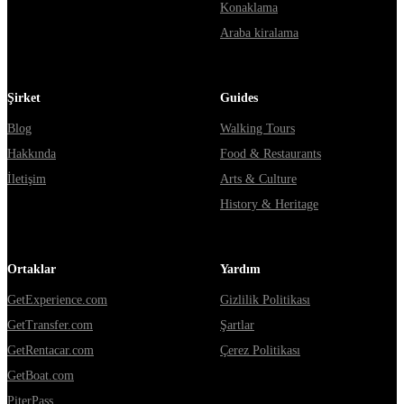
Konaklama
Araba kiralama
Şirket
Guides
Blog
Walking Tours
Hakkında
Food & Restaurants
İletişim
Arts & Culture
History & Heritage
Ortaklar
Yardım
GetExperience.com
Gizlilik Politikası
GetTransfer.com
Şartlar
GetRentacar.com
Çerez Politikası
GetBoat.com
PiterPass