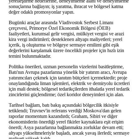
yerelleştirme hedeflerine, deneyimleme alanı ve deneyimleme
sonuçlarına bağlayın; iş yaratma, ihracat ve bölgesel katma
değer odaklı promosyonlar yapın.
Bugünki araçlar arasında Vladivostok Serbest Limanı
çerçevesi, Primorye Özel Ekonomik Bölgesi (ÖEB)
faaliyetleri, kurumsal gelir vergisi, mülkiyet vergisi ve arazi
kira vergi indirimleri; desteklenen altyapı maliyetleri; yerel
içerik, iş oluşturma ve bölgeye sermaye emilimi gibi eşik
değerlerini karşılamak üzere öncelikli projeler için hızlı izin
temini bulunmaktadır.
Politika önerileri, uzman personelin vizelerini basitleştirme,
Batı'nın Avrupa pazarlarına yönelik bir yatırım aracı, Avrupa
yatırımcıları çekmek için tanıtım bütçeleri içermektedir; proje
onaylandığında liman işlemleri, elektrik ve demiryolu ücretleri
için mali destek; bölgesel tedarikçilerden ithalatla yerel tedarik
zincirlerini güçlendirme; özel koridor deneyimleri için alan.
Tarihsel bağlam, batı bakış açısındaki bölgecilik itkisiyle
tetiklendi; Truvnev'in referans verdiği Moskova'dan gelen
raporlar momentum kazandırdı; Graham, Sibiri ve diğer
ekonomistlerin önerdiği yerel fikirler kaynaklara eşit erişim
önerdi; Asya pazarlarına bağlanmakta zorluklar devam etti;
altyapı yükseltmeleriyle başladı, ancak yavaş ilerledi; sermaye
maliyeti yüksek kaldı.