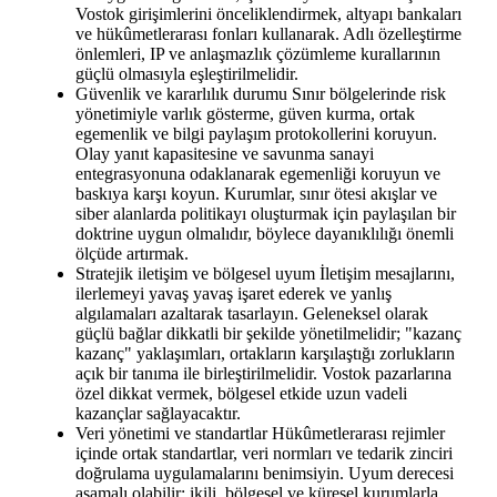
Vostok girişimlerini önceliklendirmek, altyapı bankaları
ve hükûmetlerarası fonları kullanarak. Adlı özelleştirme
önlemleri, IP ve anlaşmazlık çözümleme kurallarının
güçlü olmasıyla eşleştirilmelidir.
Güvenlik ve kararlılık durumu Sınır bölgelerinde risk
yönetimiyle varlık gösterme, güven kurma, ortak
egemenlik ve bilgi paylaşım protokollerini koruyun.
Olay yanıt kapasitesine ve savunma sanayi
entegrasyonuna odaklanarak egemenliği koruyun ve
baskıya karşı koyun. Kurumlar, sınır ötesi akışlar ve
siber alanlarda politikayı oluşturmak için paylaşılan bir
doktrine uygun olmalıdır, böylece dayanıklılığı önemli
ölçüde artırmak.
Stratejik iletişim ve bölgesel uyum İletişim mesajlarını,
ilerlemeyi yavaş yavaş işaret ederek ve yanlış
algılamaları azaltarak tasarlayın. Geleneksel olarak
güçlü bağlar dikkatli bir şekilde yönetilmelidir; "kazanç
kazanç" yaklaşımları, ortakların karşılaştığı zorlukların
açık bir tanıma ile birleştirilmelidir. Vostok pazarlarına
özel dikkat vermek, bölgesel etkide uzun vadeli
kazançlar sağlayacaktır.
Veri yönetimi ve standartlar Hükûmetlerarası rejimler
içinde ortak standartlar, veri normları ve tedarik zinciri
doğrulama uygulamalarını benimsiyin. Uyum derecesi
aşamalı olabilir; ikili, bölgesel ve küresel kurumlarla