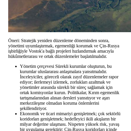
Öneri: Stratejik yeniden düzenleme döneminden sonra,
yönetimi uyumlaştırmak, egemenliği korumak ve Çin-Rusya
işbirliğiyle Vostok'a bağlı projeleri hızlandırmak amacıyla
hükûmetlerarası ve ortak düzenlemeler başlatılmalıdır.
Yönetim çerçevesi Sürekli kurumlar oluşturun, bu
kurumlar uluslararası anlaşmalara yansıtmalıdır.
İnceleyiciler, göreceli olarak zayıf düzenlemeler rapor
ediyor; ilerlemeyi izlemek, zorlukları azaltmak ve
yönetimler arasında sürekli bir süreç sağlamak için
ortak komisyonlar kurun. Politikalar, Kırım egemenlik
tartışmalarından alınan dersleri yansıtıyor ve aşırı
merkezileşme olmadan koruma önlemlerini
şekillendiriyor.
Ekonomik ve ticari mimariyi genişletmek; çok sektörlü
koridorları genişletmek; hedefleyici ikili akışların bir
milyar değerine ulaşması. Nispeten yüksek risk, yavaş
bir uygulama gerektirir; Çin-Rusya koridorları içinde