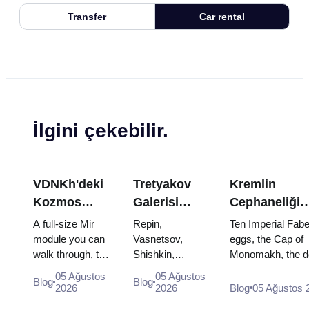
Transfer
Car rental
İlgini çekebilir.
VDNKh'deki
Tretyakov
Kremlin
Kozmos
Galerisi
Cephaneliği
Pavyonu:
Başyapıtları:
Hazineleri:
A full-size Mir
Repin,
Ten Imperial Fab
Rusya'nın En
Görülecek
Faberge
module you can
Vasnetsov,
eggs, the Cap of
walk through, the
Shishkin,
Monomakh, the d
Büyük Uzay
Eserler İçin
Yumurtaları,
Energia–Buran
Vrubel, Serov
throne of two boy
Sergisinin
Seyahat
Tahtlar ve Ta
05 Ağustos
05 Ağustos
Blog
Blog
model, scorched
and Surikov —
and the coronatio
2026
2026
Blog
05 Ağustos 
İçinde
Planı
Giyme Kıyafet
descent
the works that
dress of Catherine