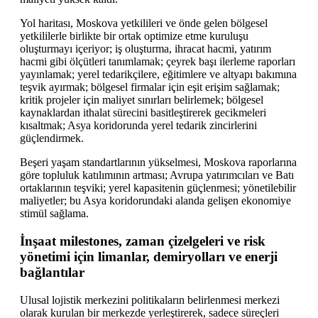
Yol haritası, Moskova yetkilileri ve önde gelen bölgesel
yetkililerle birlikte bir ortak optimize etme kuruluşu
oluşturmayı içeriyor; iş oluşturma, ihracat hacmi, yatırım
hacmi gibi ölçütleri tanımlamak; çeyrek başı ilerleme raporları
yayınlamak; yerel tedarikçilere, eğitimlere ve altyapı bakımına
teşvik ayırmak; bölgesel firmalar için eşit erişim sağlamak;
kritik projeler için maliyet sınırları belirlemek; bölgesel
kaynaklardan ithalat sürecini basitleştirerek gecikmeleri
kısaltmak; Asya koridorunda yerel tedarik zincirlerini
güçlendirmek.
Beşeri yaşam standartlarının yükselmesi, Moskova raporlarına
göre topluluk katılımının artması; Avrupa yatırımcıları ve Batı
ortaklarının teşviki; yerel kapasitenin güçlenmesi; yönetilebilir
maliyetler; bu Asya koridorundaki alanda gelişen ekonomiye
stimül sağlama.
İnşaat milestones, zaman çizelgeleri ve risk
yönetimi için limanlar, demiryolları ve enerji
bağlantılar
Ulusal lojistik merkezini politikaların belirlenmesi merkezi
olarak kurulan bir merkezde yerleştirerek, sadece süreçleri