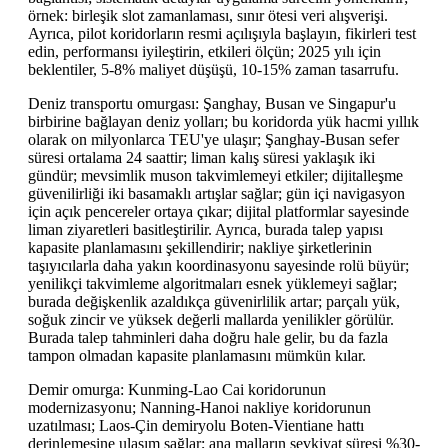
örnek: birleşik slot zamanlaması, sınır ötesi veri alışverişi.
Ayrıca, pilot koridorların resmi açılışıyla başlayın, fikirleri test
edin, performansı iyileştirin, etkileri ölçün; 2025 yılı için
beklentiler, 5-8% maliyet düşüşü, 10-15% zaman tasarrufu.
Deniz transportu omurgası: Şanghay, Busan ve Singapur'u
birbirine bağlayan deniz yolları; bu koridorda yük hacmi yıllık
olarak on milyonlarca TEU'ye ulaşır; Şanghay-Busan sefer
süresi ortalama 24 saattir; liman kalış süresi yaklaşık iki
gündür; mevsimlik muson takvimlemeyi etkiler; dijitalleşme
güvenilirliği iki basamaklı artışlar sağlar; gün içi navigasyon
için açık pencereler ortaya çıkar; dijital platformlar sayesinde
liman ziyaretleri basitleştirilir. Ayrıca, burada talep yapısı
kapasite planlamasını şekillendirir; nakliye şirketlerinin
taşıyıcılarla daha yakın koordinasyonu sayesinde rolü büyür;
yenilikçi takvimleme algoritmaları esnek yüklemeyi sağlar;
burada değişkenlik azaldıkça güvenirlilik artar; parçalı yük,
soğuk zincir ve yüksek değerli mallarda yenilikler görülür.
Burada talep tahminleri daha doğru hale gelir, bu da fazla
tampon olmadan kapasite planlamasını mümkün kılar.
Demir omurga: Kunming-Lao Cai koridorunun
modernizasyonu; Nanning-Hanoi nakliye koridorunun
uzatılması; Laos-Çin demiryolu Boten-Vientiane hattı
derinlemesine ulaşım sağlar; ana malların sevkiyat süresi %30-