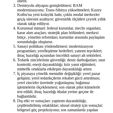
önerir.
Demiryolu altyapısı genişletilmesi: BAM
modernizasyonu; Trans-Sibirya yükseltmeleri; Kuzey
Kutbu'na yeni kolaylık hattı; çoklu modal merkezler
geçiş süresini azaltıyor; güvenirlik ölçütleri çeyrek yıllık
olarak takip ediliyor.
Kurumsal mimari: federal kurumlar, meclis organları;
karar alım araçları; stratejik plan bölümleri; merkezi
bütçe, yönetim reformları; kurumlar arasında paylaşılan
sorumluluğu oluşturur.
Sanayi politikası yönlendirmesi: modernizasyon
programları; yerelleştirme hedefleri; yatırım teşvikleri;
ihraç hazırlığı açısından öncelikli sanayi alt sektörleri.
Tedarik zincirlerinin güvenliği: deniz darboğazları; sınır
kontrolü; enerji dayanıklılığı; kriz yanıt eğitimleri;
müttefik ortaklarla etkileşim dayanıklılığı artırır.
İç piyasaya yönelik mentalite değişikliği: yerel pazar
gelişimi; yerel tedarikçilerin rekabet gücü artırılması;
yerel zincirler üzerinde yoğunlaşma; bağımsız
işletmelerin ölçeklenmesi; son olarak pilot kümelerle
test edildi; ihraç hazırlığı ithalat yerine geçme ile
bağlantılıdır.
Dış etki ve sonuçları: yaptırım dayanıklılığı;
çeşitlendirilmiş ortaklıklar; ulusal strateji için sonuçlar;
bölgesel güç projeksiyonu; son zamanlarda yapılan