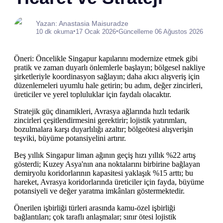
Yazan: Anastasia Maisuradze
•
•
10 dk okuma
17 Ocak 2026
Güncelleme 06 Ağustos 2026
Öneri: Öncelikle Singapur kapılarını modernize etmek gibi
pratik ve zaman duyarlı önlemlerle başlayın; bölgesel nakliye
şirketleriyle koordinasyon sağlayın; daha akıcı alışveriş için
düzenlemeleri uyumlu hale getirin; bu adım, değer zincirleri,
üreticiler ve yerel topluluklar için faydalı olacaktır.
Stratejik güç dinamikleri, Avrasya ağlarında hızlı tedarik
zincirleri çeşitlendirmesini gerektirir; lojistik yatırımları,
bozulmalara karşı duyarlılığı azaltır; bölgeötesi alışverişin
teşviki, büyüme potansiyelini artırır.
Beş yıllık Singapur liman ağının geçiş hızı yıllık %22 artış
gösterdi; Kuzey Asya'nın ana noktalarını birbirine bağlayan
demiryolu koridorlarının kapasitesi yaklaşık %15 arttı; bu
hareket, Avrasya koridorlarında üreticiler için fayda, büyüme
potansiyeli ve değer yaratma imkânları göstermektedir.
Önerilen işbirliği türleri arasında kamu-özel işbirliği
bağlantıları; çok taraflı anlaşmalar; sınır ötesi lojistik