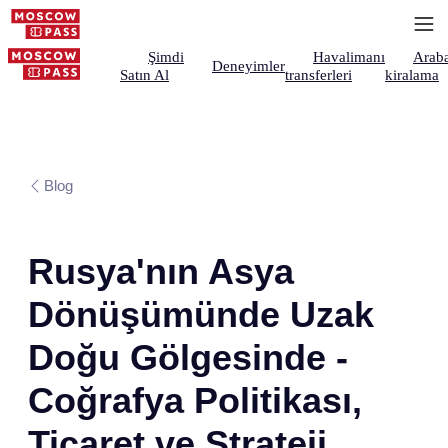
Şimdi
Havalimanı
Arab
Deneyimler
Satın Al
transferleri
kiralama
Blog
Rusya'nın Asya
Dönüşümünde Uzak
Doğu Gölgesinde -
Coğrafya Politikası,
Ticaret ve Strateji