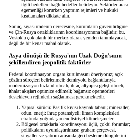
ilgili hedeflere bağlı hedefler belirleyin. Sektörler arası
egemenliği korurken yaptırım rejimleri ve hukuki
kısıtlamaları dikkate alın.
Sonuç, siyasi iradenin derecesine, kurumların güvenilirliğine
ve Çin-Rusya ortaklıklarının koordinasyonuna bağlıdır; bu,
Vostok'u çok alanlı bir merkez olarak yeniden tanımlayacak,
değil de bir kenar mahal olarak.
Asya dönüşü ile Rusya'nın Uzak Doğu'sunu
şekillendiren jeopolitik faktörler
Federal koordinasyon organı kurulmasını öneriyoruz; açık
çözüm süreçleri belirlenmeli; demiryolu bağlantılarıyla
modernizasyon hızlandırılmalı; ihraç altyapısı geliştirilmeli;
ithalat akışları optimize edilmeli; bağımsız operatörleri
destekleyen rejimlerin sağlanması gerekmektedir.
Yapısal sürücü: Pasifik kıyısı kaynak tabanı; mineraller,
odun, enerji; ihraç potansiyeli; liman kompleksleri
etrafında yoğunlaşan endüstriyel kümeleşmeler.
Bölgesel ortaklarla koordinasyon: üçlü, çoklü forumlar;
politikaların uyumlaştırılması; graham çerçevesi,
sinyaller ve yatırım arasında geri besleme döngülerini