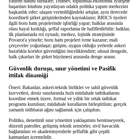
yatırım hattını sürükler; Trutnev, toplumsal-ekonomik iyileşme
başarıları kitabını yayınlayan odaklı politika yapım merkezini
başkanlık eder; ulaşım verimliliğindeki artışlar, aynı derecede
koordineli şirket girişimlerinden kaynaklanır; BRICS üyeleri
ilgili boru hattı projelerinde işbirliği yapar; halklar arasında
olası hayal kırıklığı, şeffaf raporlama ile hafifletilebilir; halklar,
ilk planlamada rol oynadı; merkez, lojistik stratejisinde
Povarot'a yönelir; boru hattı projeleri ivme kazanır; mali
çerçeveler yoğunlaşır; girişim, uygun olduğu yerlerde askeri
hazırlıkla koridor güvenliğini önceliklendirir; ulusal dengede,
halk çıkarları ile şirket büyümesi arasında denge aranır.
Güvenlik duruşu, sınır yönetimi ve Pasifik
ittifak dinamiği
Öneri: Bakanlar, askeri-teknik birlikler ve sahil güvenlik
kuvvetleri, deniz sınırlarında hızlı müdahale tatbikatlarını
koordine etmek üzere, formal ve yıllık bir ortak tatbikat
programı kurulsun; müdahale kurallarını birleştirilsin; gerçek
zamanlı istihbarat ağını sağlamak için çalışılsın.
Politika, denetimli sınır yönetimi yaklaşımını benimseyerek,
düzenli patroller, gelişmiş teknik sensörler, sivil havacılık
bağlantıları ve akademisyenlerle şeffaflık gibi çeşitli
katmanları içermelidir.