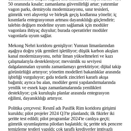
50 oranında kısalır; zamanlama güvenilirliği artar; yatırımlar
vagon parkı, demiryolu modernizasyonu, sınır tesisleri,
gümrük veri alışverişi ve birleşik geçiş kodlarına yönelir; iç
kısımlarla entegrasyonun artması dayanıklılığı güçlendirir;
talebin değişen modeline uyum sağlamak için modüler
vagonlara ihtiyaç duyulur; burada operatörler modüler
vagonlarla uyum sağlar.
Mekong Nehri koridoru genişliyor: Yunnan limanlarından
aşağıya doğru yük gemileri işletiliyor; düşük karbon akışları
kanal modernizasyonu, nehir liman yükseltmeleri ve kazı
çalışmalarıyla destekleniyor; mevsimlik su seviyesi
dalgalanmaları uyumlu zamanlamayı gerektiriyor; dijital takip
görünürlüğü artırıyor; yönetim modelleri bakanlıklar arasında
işbirliği vurguluyor; gıda tedarik zincirleri kararlı akışa
bağımlı; ayrıca bu alan, modüler gemi yapılandırmalarında
yenilik ve esnek kapı zamanlamalarında yenilikleri
destekliyor; çok kuruluşlu planlar arasında entegrasyon
eğilimi, dayanıklılığı artırıyor.
Politika çerçevesi: Resmî adı Pasifik Rim koridoru girişimi
kuruldu; pilot projeler 2024 Q3'te planlandı; ilk fikirler iki
şeritte test edildi; pilot programlar 2024'te canlıya geçti;
gümrük uyumlaştırma pilotları başlatıldı; üç şeritte tek pencere
temizleme testleri yapıldı; çok taraflı krediyerler imtiyazlı