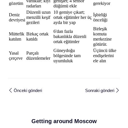
varlıklar; kıyı
genişlet; 4 sensör
gözetim
gerekiyor
radarları
düğümü ekle
Düzenli uzun
10 gemiye çıkart;
Deniz
İşbirliği
menzilli keşif
ortak eğitimler her üç
devriyesi
önceliği
gezileri
ayda bir yap
Birleşik
6'dan fazla
Müttefik
Birkaç ortak
komuta
bakanlıkla düzenli
katılım
katıldı
merkezine
ortak eğitimler
götürür.
Güneydoğu
Üçüncü ülke
Yasal
Parçalı
bölgesinde tam
endişelerini
çerçeve
düzenlemeler
uyumluluk
ele alın
Önceki gönderi
Sonraki gönderi
Getting around Moscow