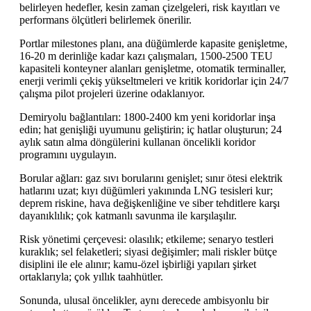
belirleyen hedefler, kesin zaman çizelgeleri, risk kayıtları ve
performans ölçütleri belirlemek önerilir.
Portlar milestones planı, ana düğümlerde kapasite genişletme,
16-20 m derinliğe kadar kazı çalışmaları, 1500-2500 TEU
kapasiteli konteyner alanları genişletme, otomatik terminaller,
enerji verimli çekiş yükseltmeleri ve kritik koridorlar için 24/7
çalışma pilot projeleri üzerine odaklanıyor.
Demiryolu bağlantıları: 1800-2400 km yeni koridorlar inşa
edin; hat genişliği uyumunu geliştirin; iç hatlar oluşturun; 24
aylık satın alma döngülerini kullanan öncelikli koridor
programını uygulayın.
Borular ağları: gaz sıvı borularını genişlet; sınır ötesi elektrik
hatlarını uzat; kıyı düğümleri yakınında LNG tesisleri kur;
deprem riskine, hava değişkenliğine ve siber tehditlere karşı
dayanıklılık; çok katmanlı savunma ile karşılaşılır.
Risk yönetimi çerçevesi: olasılık; etkileme; senaryo testleri
kuraklık; sel felaketleri; siyasi değişimler; mali riskler bütçe
disiplini ile ele alınır; kamu-özel işbirliği yapıları şirket
ortaklarıyla; çok yıllık taahhütler.
Sonunda, ulusal öncelikler, aynı derecede ambisyonlu bir