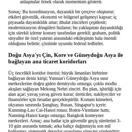
anlaşmalar örnek olarak momentum gösterir.
Sonuç: Bu koordinasyon, dayanıklı bir çerçeve oluşturur;
etkileri güvenlik, ekonomi ve bölgesel gelişmeyi kapsar; iç
piyasada dayanıklılık artar; ithalat zincirleri çeşitlenir;
modernizasyon döngüleri hızlanır; bu yaklaşımın dayanıklılığı
için sürekli izleme konsey tarafından gerekli; graham, politik
sinyaller ile özel yatırım arasındaki etkileşimin hala önemli
olduğunu belirtir; çözümle uyumlu federal tedbirler.
Doğu Asya'yı Çin, Kore ve Güneydoğu Asya ile
bağlayan ana ticaret koridorları
Üç öncelikli koridor önerisi; büyük limanları birbirine
bağlayan deniz kirişi; Yunnan'ı Güneydoğu Asya sınır
merkezlerine doğru giden demiryolu omurga; çoklu modlu
akışları sağlayan Mekong Nehri zinciri. Bu plan, işbirliği için
alan açar; yavaş yavaş güven kurar; üreticiler, nakliyeciler ve
finansörler için fırsatlar gerçekleştirilir. Konum kümeleri,
okyanus sınırında Şanghay, Busan, Singapur'u içerir;
Kunming-Lao Cai-Hanoi rotası; Boten-Vientiane hattı;
Nanning-Hanoi kargo omurga; Bangkok konteyner
merkezleri. Amaç: ana hatlar için güvenilir geçiş sürelerini 3-
10 gün arasında tutmak; arka bahçe dağıtımıyla son mil
bağlantısı; sistematik detaylar uygulama sürecini yönlendirir;