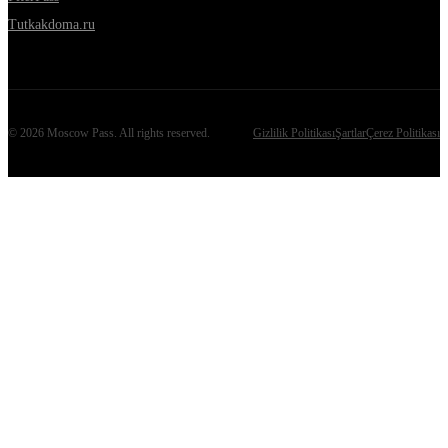
Tutkakdoma.ru
©
2026
Moscow Pass
. All rights reserved.
Gizlilik Politikası
Şartlar
Çerez Politikası