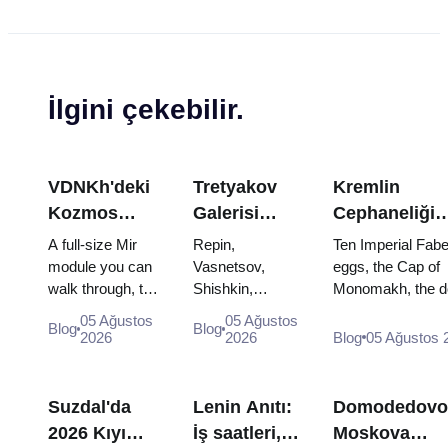
İlgini çekebilir.
VDNKh'deki
Tretyakov
Kremlin
Kozmos
Galerisi
Cephaneliği
Pavyonu:
Başyapıtları:
Hazineleri:
A full-size Mir
Repin,
Ten Imperial Fab
Rusya'nın En
Görülecek
Faberge
module you can
Vasnetsov,
eggs, the Cap of
walk through, the
Shishkin,
Monomakh, the d
Büyük Uzay
Eserler İçin
Yumurtaları,
Energia–Buran
Vrubel, Serov
throne of two boy
Sergisinin
Seyahat
Tahtlar ve Ta
05 Ağustos
05 Ağustos
Blog
Blog
model, scorched
and Surikov —
and the coronatio
2026
2026
Blog
05 Ağustos 
İçinde
Planı
Giyme Kıyafet
descent
the works that
dress of Catherine
Yapmaya
capsules and
stop people,
Değer
120 pieces of
where they
Suzdal'da
Lenin Anıtı:
Domodedovo
flight...
hang, and why
2026 Kıyı
İş saatleri,
Moskova
booking the...