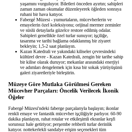
yaşamını vurguluyor. Biletleri önceden ayırtın; sahipleri
zaman zaman okumalar düzenleyerek öğleden sonraya
ruhani bir hava katıyor.
Fabergé Müzesi - yumurtaların, mücevherlerin ve
emayelerin özel koleksiyonu; orijinal mermer zeminler
ve süslü detaylarla güzelce restore edilmiş odalar.
Sahipleri genellikle özel turlar sunuyor; işçiliğe,
tasarıma ve tarihi bağlama odaklanmış bir ziyaret
bekleyin; 1,5-2 saat planlayın.
Kazan Katedrali ve yakındaki kiliseler çevresindeki
kültürel devre - Kazan Katedrali, zengin bir tarihe sahip
bir kilise olarak duruyor; mekanlar arasındaki enerjiyi
ve adımları dengelemek için kısa bir sokak yürüyüşünü
galeri ziyaretleriyle birleştirin.
Müzeye Göre Mutlaka Görülmesi Gereken
Mücevher Parçaları: Öncelik Verilecek İkonik
Öğeler
Fabergé Müzesi'ndeki faberge parçalarıyla başlayın; ikonlar
renkli emaye ve fantastik mücevher işçiliğiyle parlıyor. 60-90
dakika planlayın, rahat rotalar ve etkileşimli ekranlar keşfi
sorunsuz hale getiriyor; perşembe rehberli turlar derinlik
katıyor. nottekerlekli sandalye erişim seçenekleri tüm