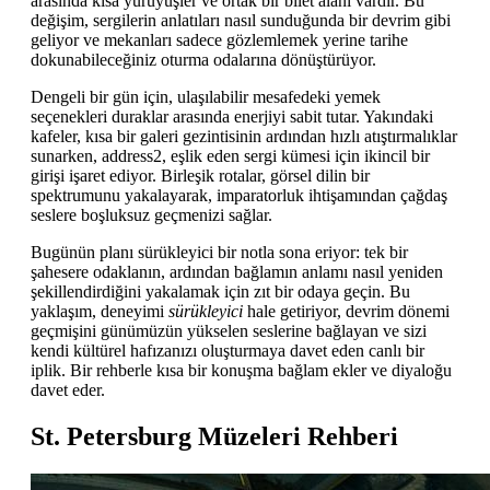
arasında kısa yürüyüşler ve ortak bir bilet alanı vardır. Bu
değişim, sergilerin anlatıları nasıl sunduğunda bir devrim gibi
geliyor ve mekanları sadece gözlemlemek yerine tarihe
dokunabileceğiniz oturma odalarına dönüştürüyor.
Dengeli bir gün için, ulaşılabilir mesafedeki yemek
seçenekleri duraklar arasında enerjiyi sabit tutar. Yakındaki
kafeler, kısa bir galeri gezintisinin ardından hızlı atıştırmalıklar
sunarken, address2, eşlik eden sergi kümesi için ikincil bir
girişi işaret ediyor. Birleşik rotalar, görsel dilin bir
spektrumunu yakalayarak, imparatorluk ihtişamından çağdaş
seslere boşluksuz geçmenizi sağlar.
Bugünün planı sürükleyici bir notla sona eriyor: tek bir
şahesere odaklanın, ardından bağlamın anlamı nasıl yeniden
şekillendirdiğini yakalamak için zıt bir odaya geçin. Bu
yaklaşım, deneyimi
sürükleyici
hale getiriyor, devrim dönemi
geçmişini günümüzün yükselen seslerine bağlayan ve sizi
kendi kültürel hafızanızı oluşturmaya davet eden canlı bir
iplik. Bir rehberle kısa bir konuşma bağlam ekler ve diyaloğu
davet eder.
St. Petersburg Müzeleri Rehberi