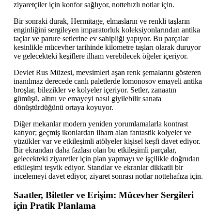
ziyaretçiler için konfor sağlıyor, nottehızlı notlar için.
Bir sonraki durak, Hermitage, elmasların ve renkli taşların
enginliğini sergileyen imparatorluk koleksiyonlarından antika
taçlar ve parure setlerine ev sahipliği yapıyor. Bu parçalar
kesinlikle mücevher tarihinde kilometre taşları olarak duruyor
ve gelecekteki keşiflere ilham verebilecek öğeler içeriyor.
Devlet Rus Müzesi, mevsimleri aşan renk şemalarını gösteren
inanılmaz derecede canlı paletlerde lomonosov emayeli antika
broşlar, bilezikler ve kolyeler içeriyor. Setler, zanaatın
gümüşü, altını ve emayeyi nasıl giyilebilir sanata
dönüştürdüğünü ortaya koyuyor.
Diğer mekanlar modern yeniden yorumlamalarla kontrast
katıyor; geçmiş ikonlardan ilham alan fantastik kolyeler ve
yüzükler var ve etkileşimli atölyeler kişisel keşfi davet ediyor.
Bir ekrandan daha fazlası olan bu etkileşimli parçalar,
gelecekteki ziyaretler için plan yapmayı ve işçilikle doğrudan
etkileşimi teşvik ediyor. Standlar ve ekranlar dikkatli bir
incelemeyi davet ediyor, ziyaret sonrası notlar nottehafıza için.
Saatler, Biletler ve Erişim: Mücevher Sergileri
için Pratik Planlama