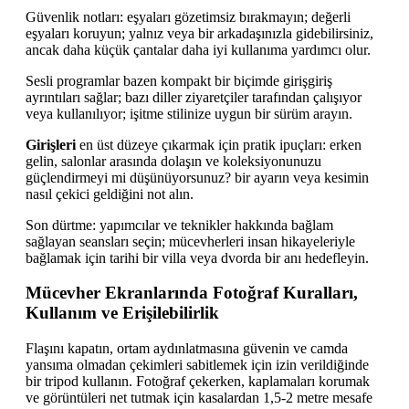
Güvenlik notları: eşyaları gözetimsiz bırakmayın; değerli
eşyaları koruyun; yalnız veya bir arkadaşınızla gidebilirsiniz,
ancak daha küçük çantalar daha iyi kullanıma yardımcı olur.
Sesli programlar bazen kompakt bir biçimde girişgiriş
ayrıntıları sağlar; bazı diller ziyaretçiler tarafından çalışıyor
veya kullanılıyor; işitme stilinize uygun bir sürüm arayın.
Girişleri
en üst düzeye çıkarmak için pratik ipuçları: erken
gelin, salonlar arasında dolaşın ve koleksiyonunuzu
güçlendirmeyi mi düşünüyorsunuz? bir ayarın veya kesimin
nasıl çekici geldiğini not alın.
Son dürtme: yapımcılar ve teknikler hakkında bağlam
sağlayan seansları seçin; mücevherleri insan hikayeleriyle
bağlamak için tarihi bir villa veya dvorda bir anı hedefleyin.
Mücevher Ekranlarında Fotoğraf Kuralları,
Kullanım ve Erişilebilirlik
Flaşını kapatın, ortam aydınlatmasına güvenin ve camda
yansıma olmadan çekimleri sabitlemek için izin verildiğinde
bir tripod kullanın. Fotoğraf çekerken, kaplamaları korumak
ve görüntüleri net tutmak için kasalardan 1,5-2 metre mesafe