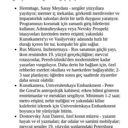
Hermitage, Saray Meydanı - sergiler yüzyıllara
yayılıyor; mermer iç mekanlar, görkemli merdivenler ve
imparatorluk salonları derin bir tarih duygusu yaratıyor.
Programınızı korumak için zamanlı giriş biletlerini
kullanın; Admiralteyskaya veya Nevsky Prospekt
istasyonları üzerinden metro erişimi; yakındaki
Kunstkamera'yı ve Vasilyevsky adasında hızlı bir
durağı içeren bir tur, kompakt bir gün sağlar.
Rus Müzesi, Inzhenernaya - Rus sanatının güçlü yayı,
ikon resminden 19. yüzyıl gerçekçiliğine; mevcut
rotasyonlar, Peredvizhniki'den modernistlere kadar
yazarları vurguluyor. Daha derin bir bağlam için, özel
rehberler eserleri okullara ve hareketlere bağlayabilir; 2-
3 saat planlayın; öğleden sonra geç saatlerde ziyaretler
daha sessiz olabilir.
Kunstkamera, Universitetskaya Embankment - Peter
the Great'in antropolojik kabinesi; erken bilimi gösteren
enstrümanlar ve merakları sergiliyor. Minimum 1-2 saat;
metro erişimi; nehir trafiğini ve yakındaki kilise
kulelerini izlemek için Universitetskaya Embankment
boyunca bir yürüyüşle bitirin.
Dostoevsky Anıt Dairesi, özel konut müzesi - yazarın
hayatı ve el yazmaları; dar odalar ve samimi mobilyalar;
mevcut sergiler 19. yüzyılın sonlarındaki Petersburg