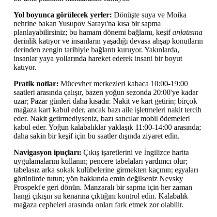
Yol boyunca görülecek yerler:
Dönüşte suya ve Moika
nehrine bakan Yusupov Sarayı'na kısa bir sapma
planlayabilirsiniz; bu hamam dönemi bağlamı, keşif
anlatısına
derinlik katıyor ve insanların yaşadığı devasa ahşap konutların
derinden zengin tarihiyle bağlantı kuruyor. Yakınlarda,
insanlar yaya yollarında hareket ederek insani bir boyut
katıyor.
Pratik notlar:
Mücevher merkezleri kabaca 10:00-19:00
saatleri arasında çalışır, bazen yoğun sezonda 20:00'ye kadar
uzar; Pazar günleri daha kısadır. Nakit ve kart getirin; birçok
mağaza kart kabul eder, ancak bazı aile işletmeleri nakit tercih
eder. Nakit getirmediyseniz, bazı satıcılar mobil ödemeleri
kabul eder. Yoğun kalabalıklar yaklaşık 11:00-14:00 arasında;
daha sakin bir keşif için bu saatler dışında ziyaret edin.
Navigasyon ipuçları:
Çıkış işaretlerini ve İngilizce harita
uygulamalarını kullanın; pencere tabelaları yardımcı olur;
tabelasız arka sokak kulübelerine girmekten kaçının; eşyaları
görünürde tutun; yön hakkında emin değilseniz Nevsky
Prospekt'e geri dönün. Manzaralı bir sapma için her zaman
hangi çıkışın su kenarına çıktığını kontrol edin. Kalabalık
mağaza cepheleri arasında onları fark etmek zor olabilir.