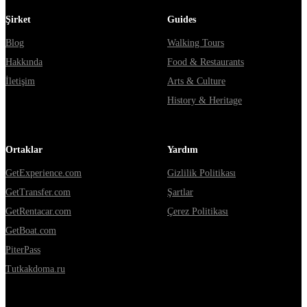
Şirket
Guides
Blog
Walking Tours
Hakkında
Food & Restaurants
İletişim
Arts & Culture
History & Heritage
Ortaklar
Yardım
GetExperience.com
Gizlilik Politikası
GetTransfer.com
Şartlar
GetRentacar.com
Çerez Politikası
GetBoat.com
PiterPass
Tutkakdoma.ru