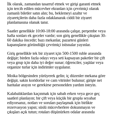
İlk olarak, zamandan tasarruf etmek ve girişi garanti etmek
için tercih edilen mücevher ekranları için çevrimiçi olarak
zamanlı biletler satın alın; bu, beklemeyi azaltır ve
ziyaretçilerin daha fazla odaklanarak ciddi bir ziyaret
planlamasına olanak tanır.
Saatler genellikle 10:00-18:00 arasında çalışır, perşembe veya
hafta sonları ek geceler vardır; son giriş genellikle çıkıştan 30-
60 dakika öncedir; bazı mekanlar, pazartesi günleri
kapanışların göründüğü çevrimiçi istisnalar yayınlar.
Giriş genellikle tek bir ziyaret için 500-1500 ruble arasında
değişir; birden fazla odayı veya seti kapsayan paketler bir çift
veya grup için daha iyi değer sunar; öğrenciler, yaşlılar veya
organize turlar için indirimler uygulanır.
Moika bölgesinden yürüyerek gelin; iç düzenler mekana göre
değişir, sakin koridorlar ve cam vitrinler bulunur; girişte net
haritalar arayın ve gerekirse personelden yardım isteyin.
Kalabalıklardan kaçınmak için sabah erken veya gece geç
saatleri planlayın; bir çift veya küçük bir grupla seyahat
ediyorsanız, notları ve soruları paylaşmak için birlikte
rezervasyon yapın; süslü mücevherlere dokunmayın ve
çıkışları açık tutun; rotaları düşünürken odalar arasında