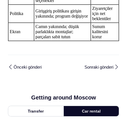
seçenekler
Ziyaretçiler
Girişgiriş politikası girişin
Politika
için net
yakınında; program değişiyor
beklentiler
Camın yakınında; düşük
Sunum
Ekran
parlaklıkta montajlar;
kalitesini
parçaları sabit tutun
korur
Önceki gönderi
Sonraki gönderi
Getting around Moscow
Transfer
Car rental