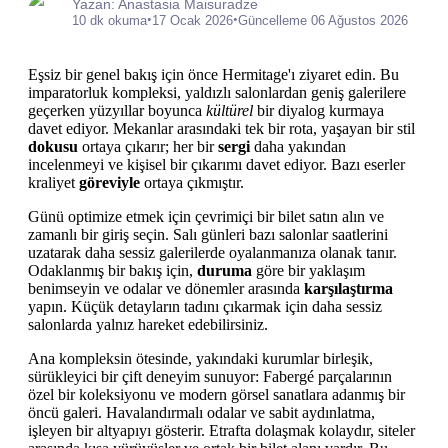
Yazan: Anastasia Maisuradze
•
•
10 dk okuma
17 Ocak 2026
Güncelleme 06 Ağustos 2026
Eşsiz bir genel bakış için önce Hermitage'ı ziyaret edin. Bu
imparatorluk kompleksi, yaldızlı salonlardan geniş galerilere
geçerken yüzyıllar boyunca
kültürel
bir diyalog kurmaya
davet ediyor. Mekanlar arasındaki tek bir rota, yaşayan bir stil
dokusu
ortaya çıkarır; her bir
sergi
daha yakından
incelenmeyi ve kişisel bir çıkarımı davet ediyor. Bazı eserler
kraliyet
göreviyle
ortaya çıkmıştır.
Günü optimize etmek için çevrimiçi bir bilet satın alın ve
zamanlı bir giriş seçin. Salı günleri bazı salonlar saatlerini
uzatarak daha sessiz galerilerde oyalanmanıza olanak tanır.
Odaklanmış bir bakış için,
duruma
göre bir yaklaşım
benimseyin ve odalar ve dönemler arasında
karşılaştırma
yapın. Küçük detayların tadını çıkarmak için daha sessiz
salonlarda yalnız hareket edebilirsiniz.
Ana kompleksin ötesinde, yakındaki kurumlar birleşik,
sürükleyici bir çift deneyim sunuyor: Fabergé parçalarının
özel bir koleksiyonu ve modern görsel sanatlara adanmış bir
öncü galeri. Havalandırmalı odalar ve sabit aydınlatma,
işleyen bir altyapıyı gösterir. Etrafta dolaşmak kolaydır, siteler