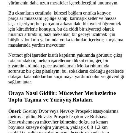
yürümenin daha uzun mesafeler içerebileceğini unutmayın.
Bu ekranların etrafında, küresel bağlam entrika katıyor;
parçalar muazzam işçiliğe sahip, karmaşık setler ve hassas
taşlar içeriyor; her parçanın arkasındaki hikayeleri öğrenmek
için küratörlerle konuşun, bu da ciddi bir ziyaretçi olarak
hırsınızı artırabilir; bazı mekanlar, bir geceyi uzatmak için
bitişik salonların yakınında votka tadımları içeriyor; karşılama
masalarında yardım mevcuttur.
Nottnot gibi işaretler kısıtlı kapıların yakınında görünür; çıkış
rotalarındaki iç mekan işaretlerine dikkat edin; geç bir
ziyaretin ardından gece aydınlatmalı Moika rıhtımında
sorunsuz bir çıkış planlayın; bu, sokakların dolduğu gecelerde
dolaşan kalabalıklardan kaçınmaya yardımcı olur ve güvenliği
sağlam tutar.
Oraya Nasıl Gidilir: Mücevher Merkezlerine
Toplu Taşıma ve Yürüyüş Rotaları
Öneri:
Gostiny Dvor veya Nevsky Prospekt istasyonlarına
metroyla gidin; Nevsky Prospekt'e çıkın ve Bolshaya
Konyushennaya mücevher kümesine doğru su kenarı
boyunca kuzeye doğru yürüyün, yaklaşık 0,8-1,2 km
uzaklıkta, ışıltılı parçalar arayan alışveriş yapanlar için