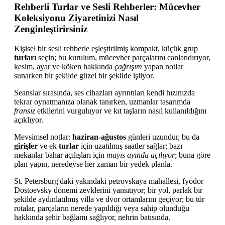
Rehberli Turlar ve Sesli Rehberler: Mücevher
Koleksiyonu Ziyaretinizi Nasıl
Zenginleştirirsiniz
Kişisel bir sesli rehberle eşleştirilmiş kompakt, küçük grup
turları
seçin; bu kurulum, mücevher parçalarını canlandırıyor,
kesim, ayar ve köken hakkında
çağrışım
yapan notlar
sunarken bir şekilde güzel bir şekilde işliyor.
Seanslar sırasında, ses cihazları ayrıntıları kendi hızınızda
tekrar oynatmanıza olanak tanırken, uzmanlar tasarımda
fransız
etkilerini vurguluyor ve kıt taşların nasıl kullanıldığını
açıklıyor.
Mevsimsel notlar:
haziran-ağustos
günleri uzundur, bu da
girişler
ve ek
turlar
için uzatılmış saatler sağlar; bazı
mekanlar bahar açılışları için
mayıs ayında açılıyor
; buna göre
plan yapın, neredeyse her zaman bir yedek planla.
St. Petersburg'daki yakındaki petrovskaya mahallesi, fyodor
Dostoevsky dönemi zevklerini yansıtıyor; bir yol, parlak bir
şekilde aydınlatılmış villa ve dvor ortamlarını geçiyor; bu tür
rotalar, parçaların nerede yapıldığı veya sahip olunduğu
hakkında şehir bağlamı sağlıyor, nehrin batısında.