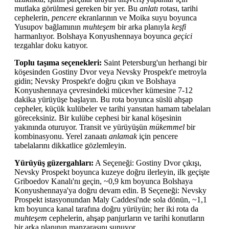
mutlaka görülmesi gereken bir yer. Bu
anlatı
rotası, tarihi
cephelerin,
pencere
ekranlarının ve Moika suyu boyunca
Yusupov bağlamının
muhteşem
bir arka planıyla
keşfi
harmanlıyor. Bolshaya Konyushennaya boyunca
geçici
tezgahlar doku katıyor.
Toplu taşıma seçenekleri:
Saint Petersburg'un herhangi bir
köşesinden Gostiny Dvor veya Nevsky Prospekt'e metroyla
gidin; Nevsky Prospekt'e doğru çıkın ve Bolshaya
Konyushennaya çevresindeki mücevher kümesine 7-12
dakika yürüyüşe başlayın. Bu rota boyunca süslü ahşap
cepheler, küçük kulübeler ve tarihi yansıtan hamam tabelaları
göreceksiniz. Bir kulübe cephesi bir kanal köşesinin
yakınında oturuyor. Transit ve yürüyüşün
mükemmel
bir
kombinasyonu. Yerel zanaatı
anlamak
için pencere
tabelalarını dikkatlice gözlemleyin.
Yürüyüş güzergahları:
A Seçeneği: Gostiny Dvor çıkışı,
Nevsky Prospekt boyunca kuzeye doğru ilerleyin, ilk geçişte
Griboedov Kanalı'nı geçin, ~0,9 km boyunca Bolshaya
Konyushennaya'ya doğru devam edin. B Seçeneği: Nevsky
Prospekt istasyonundan Maly Caddesi'nde sola dönün, ~1,1
km boyunca kanal tarafına doğru yürüyün; her iki rota da
muhteşem
cephelerin, ahşap panjurların ve tarihi konutların
bir arka planının manzarasını sunuyor.