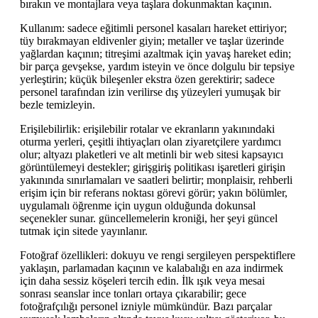
bırakın ve montajlara veya taşlara dokunmaktan kaçının.
Kullanım: sadece eğitimli personel kasaları hareket ettiriyor;
tüy bırakmayan eldivenler giyin; metaller ve taşlar üzerinde
yağlardan kaçının; titreşimi azaltmak için yavaş hareket edin;
bir parça gevşekse, yardım isteyin ve önce dolgulu bir tepsiye
yerleştirin; küçük bileşenler ekstra özen gerektirir; sadece
personel tarafından izin verilirse dış yüzeyleri yumuşak bir
bezle temizleyin.
Erişilebilirlik: erişilebilir rotalar ve ekranların yakınındaki
oturma yerleri, çeşitli ihtiyaçları olan ziyaretçilere yardımcı
olur; altyazı plaketleri ve alt metinli bir web sitesi kapsayıcı
görüntülemeyi destekler; girişgiriş politikası işaretleri girişin
yakınında sınırlamaları ve saatleri belirtir; monplaisir, rehberli
erişim için bir referans noktası görevi görür; yakın bölümler,
uygulamalı öğrenme için uygun olduğunda dokunsal
seçenekler sunar. güncellemelerin kroniği, her şeyi güncel
tutmak için sitede yayınlanır.
Fotoğraf özellikleri: dokuyu ve rengi sergileyen perspektiflere
yaklaşın, parlamadan kaçının ve kalabalığı en aza indirmek
için daha sessiz köşeleri tercih edin. İlk ışık veya mesai
sonrası seanslar ince tonları ortaya çıkarabilir; gece
fotoğrafçılığı personel izniyle mümkündür. Bazı parçalar