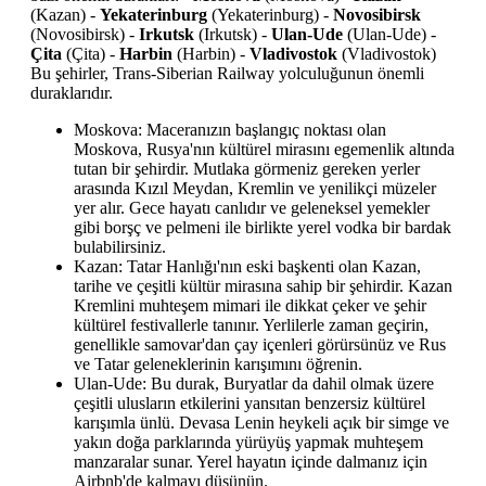
(Kazan) -
Yekaterinburg
(Yekaterinburg) -
Novosibirsk
(Novosibirsk) -
Irkutsk
(Irkutsk) -
Ulan-Ude
(Ulan-Ude) -
Çita
(Çita) -
Harbin
(Harbin) -
Vladivostok
(Vladivostok)
Bu şehirler, Trans-Siberian Railway yolculuğunun önemli
duraklarıdır.
Moskova: Maceranızın başlangıç noktası olan
Moskova, Rusya'nın kültürel mirasını egemenlik altında
tutan bir şehirdir. Mutlaka görmeniz gereken yerler
arasında Kızıl Meydan, Kremlin ve yenilikçi müzeler
yer alır. Gece hayatı canlıdır ve geleneksel yemekler
gibi borşç ve pelmeni ile birlikte yerel vodka bir bardak
bulabilirsiniz.
Kazan: Tatar Hanlığı'nın eski başkenti olan Kazan,
tarihe ve çeşitli kültür mirasına sahip bir şehirdir. Kazan
Kremlini muhteşem mimari ile dikkat çeker ve şehir
kültürel festivallerle tanınır. Yerlilerle zaman geçirin,
genellikle samovar'dan çay içenleri görürsünüz ve Rus
ve Tatar geleneklerinin karışımını öğrenin.
Ulan-Ude: Bu durak, Buryatlar da dahil olmak üzere
çeşitli ulusların etkilerini yansıtan benzersiz kültürel
karışımla ünlü. Devasa Lenin heykeli açık bir simge ve
yakın doğa parklarında yürüyüş yapmak muhteşem
manzaralar sunar. Yerel hayatın içinde dalmanız için
Airbnb'de kalmayı düşünün.