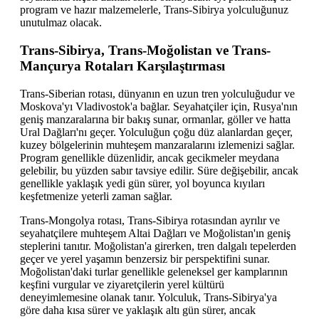
program ve hazır malzemelerle, Trans-Sibirya yolculuğunuz
unutulmaz olacak.
Trans-Sibirya, Trans-Moğolistan ve Trans-
Mançurya Rotaları Karşılaştırması
Trans-Siberian rotası, dünyanın en uzun tren yolculuğudur ve
Moskova'yı Vladivostok'a bağlar. Seyahatçiler için, Rusya'nın
geniş manzaralarına bir bakış sunar, ormanlar, göller ve hatta
Ural Dağları'nı geçer. Yolculuğun çoğu düz alanlardan geçer,
kuzey bölgelerinin muhteşem manzaralarını izlemenizi sağlar.
Program genellikle düzenlidir, ancak gecikmeler meydana
gelebilir, bu yüzden sabır tavsiye edilir. Süre değişebilir, ancak
genellikle yaklaşık yedi gün sürer, yol boyunca kıyıları
keşfetmenize yeterli zaman sağlar.
Trans-Mongolya rotası, Trans-Sibirya rotasından ayrılır ve
seyahatçilere muhteşem Altai Dağları ve Moğolistan'ın geniş
steplerini tanıtır. Moğolistan'a girerken, tren dalgalı tepelerden
geçer ve yerel yaşamın benzersiz bir perspektifini sunar.
Moğolistan'daki turlar genellikle geleneksel ger kamplarının
keşfini vurgular ve ziyaretçilerin yerel kültürü
deneyimlemesine olanak tanır. Yolculuk, Trans-Sibirya'ya
göre daha kısa sürer ve yaklaşık altı gün sürer, ancak