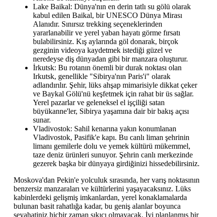
Lake Baikal: Dünya'nın en derin tatlı su gölü olarak
kabul edilen Baikal, bir UNESCO Dünya Mirası
Alanıdır. Sınırsız trekking seçeneklerinden
yararlanabilir ve yerel yaban hayatı görme fırsatı
bulabilirsiniz. Kış aylarında göl donarak, birçok
gezginin videoya kaydetmek istediği güzel ve
neredeyse diş dünyadan gibi bir manzara oluşturur.
İrkutsk: Bu rotanın önemli bir durak noktası olan
Irkutsk, genellikle "Sibirya'nın Paris'i" olarak
adlandırılır. Şehir, lüks ahşap mimarisiyle dikkat çeker
ve Baykal Gölü'nü keşfetmek için rahat bir üs sağlar.
Yerel pazarlar ve geleneksel el işçiliği satan
büyükanne'ler, Sibirya yaşamına dair bir bakış açısı
sunar.
Vladivostok: Sahil kenarına yakın konumlanan
Vladivostok, Pasifik'e kapı. Bu canlı liman şehrinin
limanı gemilerle dolu ve yemek kültürü mükemmel,
taze deniz ürünleri sunuyor. Şehrin canlı merkezinde
gezerek başka bir dünyaya girdiğinizi hissedebilirsiniz.
Moskova'dan Pekin'e yolculuk sırasında, her varış noktasının
benzersiz manzaraları ve kültürlerini yaşayacaksınız. Lüks
kabinlerdeki gelişmiş imkanlardan, yerel konaklamalarda
bulunan basit rahatlığa kadar, bu geniş alanlar boyunca
seyahatiniz hiçbir zaman sıkıcı olmayacak. İyi planlanmış bir