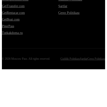
GetTransfer.com
Şartlar
GetRentacar.com
Çerez Politikası
GetBoat.com
PiterPass
Tutkakdoma.ru
©
2026
Moscow Pass
. All rights reserved.
Gizlilik Politikası
Şartlar
Çerez Politikası