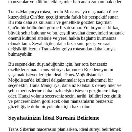
manzaralar ve kültürel etkileşimler harcanan zamanı hak eder.
Trans-Mançurya rotası, trenin Moskova'ya ulaşmadan önce
kuzeydoğu Çin'den geçtiği sırada farklı bir perspektif sunar.
Bu rota daha az kullanılır ve genellikle gözden kaçırılan
Çin'in bir bölümünü görme fırsatı sunar. Yol boyunca birkaç
büyük şehir bulunur ve bu, çeşitli seyahat deneyimleri sunarak
önemli kültürel sitelerle ve yerel halkla bağlantı kurmanıza
olanak tanır. Seyahatçiler, daha fazla sınır geçişi ve saat
değişikliği içeren Trans-Mongolya rotasından daha karışık
bulmayabilir.
Bu seçenekleri düşündüğünüz için, her rota benzersiz
özellikler sunar. Trans-Sibirya, tamamen Rus deneyimini
yaşamak isteyenler için ideal, Trans-Moğolistan ise
Moğolistan'da kültürel dalgalanmalar için mükemmel bir
seçenektir. Trans-Mançurya, daha az kalabalık deneyimler ve
şehir merkezlerine daha hızlı erişim isteyen gezginlere hitap
eder. Hangi yolunu seçerseniz seçin, tarihi, kültürel zenginlik
ve pencerenizden görülecek olan manzaraların benzersiz
güzelliğiyle dolu bir yolculuk için hazır olun.
Seyahatinizin İdeal Süresini Belirleme
Trans-Siberian macerasını planlarken, ideal süreyi belirlemek