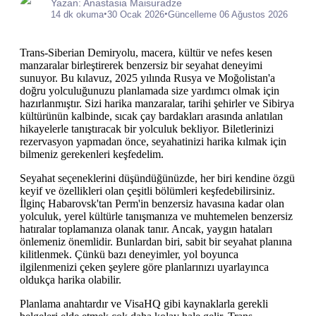
Yazan: Anastasia Maisuradze
•
•
14 dk okuma
30 Ocak 2026
Güncelleme 06 Ağustos 2026
Trans-Siberian Demiryolu, macera, kültür ve nefes kesen
manzaralar birleştirerek benzersiz bir seyahat deneyimi
sunuyor. Bu kılavuz, 2025 yılında Rusya ve Moğolistan'a
doğru yolculuğunuzu planlamada size yardımcı olmak için
hazırlanmıştır. Sizi harika manzaralar, tarihi şehirler ve Sibirya
kültürünün kalbinde, sıcak çay bardakları arasında anlatılan
hikayelerle tanıştıracak bir yolculuk bekliyor. Biletlerinizi
rezervasyon yapmadan önce, seyahatinizi harika kılmak için
bilmeniz gerekenleri keşfedelim.
Seyahat seçeneklerini düşündüğünüzde, her biri kendine özgü
keyif ve özellikleri olan çeşitli bölümleri keşfedebilirsiniz.
İlginç Habarovsk'tan Perm'in benzersiz havasına kadar olan
yolculuk, yerel kültürle tanışmanıza ve muhtemelen benzersiz
hatıralar toplamanıza olanak tanır. Ancak, yaygın hataları
önlemeniz önemlidir. Bunlardan biri, sabit bir seyahat planına
kilitlenmek. Çünkü bazı deneyimler, yol boyunca
ilgilenmenizi çeken şeylere göre planlarınızı uyarlayınca
oldukça harika olabilir.
Planlama anahtardır ve VisaHQ gibi kaynaklarla gerekli