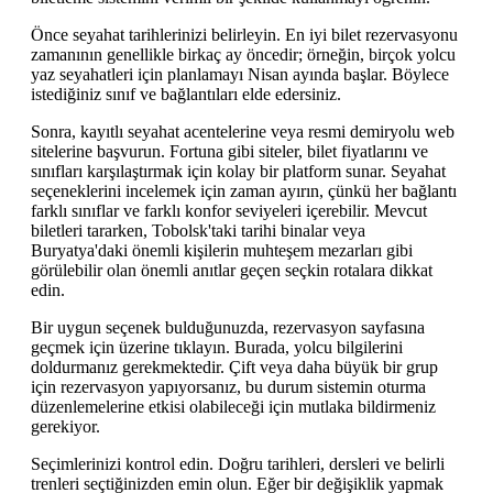
Önce seyahat tarihlerinizi belirleyin. En iyi bilet rezervasyonu
zamanının genellikle birkaç ay öncedir; örneğin, birçok yolcu
yaz seyahatleri için planlamayı Nisan ayında başlar. Böylece
istediğiniz sınıf ve bağlantıları elde edersiniz.
Sonra, kayıtlı seyahat acentelerine veya resmi demiryolu web
sitelerine başvurun. Fortuna gibi siteler, bilet fiyatlarını ve
sınıfları karşılaştırmak için kolay bir platform sunar. Seyahat
seçeneklerini incelemek için zaman ayırın, çünkü her bağlantı
farklı sınıflar ve farklı konfor seviyeleri içerebilir. Mevcut
biletleri tararken, Tobolsk'taki tarihi binalar veya
Buryatya'daki önemli kişilerin muhteşem mezarları gibi
görülebilir olan önemli anıtlar geçen seçkin rotalara dikkat
edin.
Bir uygun seçenek bulduğunuzda, rezervasyon sayfasına
geçmek için üzerine tıklayın. Burada, yolcu bilgilerini
doldurmanız gerekmektedir. Çift veya daha büyük bir grup
için rezervasyon yapıyorsanız, bu durum sistemin oturma
düzenlemelerine etkisi olabileceği için mutlaka bildirmeniz
gerekiyor.
Seçimlerinizi kontrol edin. Doğru tarihleri, dersleri ve belirli
trenleri seçtiğinizden emin olun. Eğer bir değişiklik yapmak