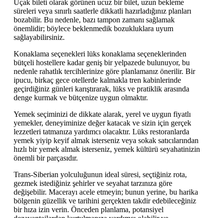
Uçak bileti olarak görünen ucuz bir bilet, uzun bekleme
süreleri veya sınırlı saatlerle dikkatli hazırladığınız planları
bozabilir. Bu nedenle, bazı tampon zamanı sağlamak
önemlidir; böylece beklenmedik bozukluklara uyum
sağlayabilirsiniz.
Konaklama seçenekleri lüks konaklama seçeneklerinden
bütçeli hostellere kadar geniş bir yelpazede bulunuyor, bu
nedenle rahatlık tercihlerinize göre planlamanız önerilir. Bir
ipucu, birkaç gece otellerde kalmakla tren kabinlerinde
geçirdiğiniz günleri karıştırarak, lüks ve pratiklik arasında
denge kurmak ve bütçenize uygun olmaktır.
Yemek seçiminizi de dikkate alarak, yerel ve uygun fiyatlı
yemekler, deneyiminize değer katacak ve sizin için gerçek
lezzetleri tatmanıza yardımcı olacaktır. Lüks restoranlarda
yemek yiyip keyif almak isterseniz veya sokak satıcılarından
hızlı bir yemek almak isterseniz, yemek kültürü seyahatinizin
önemli bir parçasıdır.
Trans-Siberian yolculuğunun ideal süresi, seçtiğiniz rota,
gezmek istediğiniz şehirler ve seyahat tarzınıza göre
değişebilir. Macerayı acele etmeyin; bunun yerine, bu harika
bölgenin güzellik ve tarihini gerçekten takdir edebileceğiniz
bir hıza izin verin. Önceden planlama, potansiyel