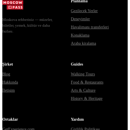
Planlama
Gezilecek Yerler
Deneyimler
Moskova rehberiniz — müzeler,
biletler, yemek, kültür ve daha
Havalimanı transferleri
fazlası.
Konaklama
Araba kiralama
Şirket
Guides
Blog
Walking Tours
Hakkında
Food & Restaurants
İletişim
Arts & Culture
History & Heritage
Ortaklar
Yardım
GetExperience.com
Gizlilik Politikası