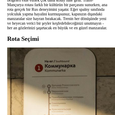
belgeleri elde etmek çok daha kolay hale gelir. Trans-
Mançurya rotası farklı bir kültürün bir parçasını sunurken, ana
rota gerçek bir Rus deneyimini yaşatır. Eğer spalny sınıfında
yolculuk yapma hayalini kurmuşsunuz, kapınızın dışındaki
manzaralar size hayran bırakacak. Trenin her dönüşünde yeni
ve heyecan verici bir şeyler keşfedebileceğinizi unutmayın -
her an gözlerinizi şaşırtacak en büyük ve en güzel manzaralar.
Rota Seçimi