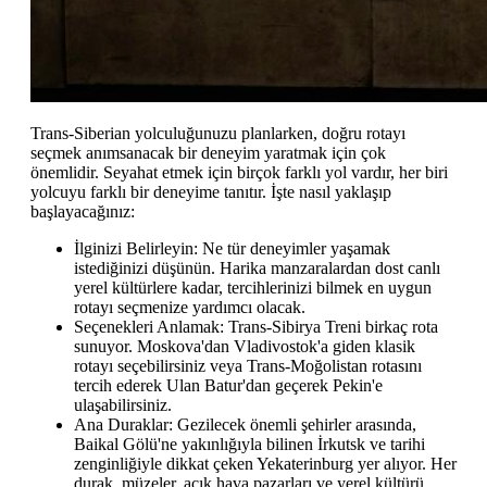
Trans-Siberian yolculuğunuzu planlarken, doğru rotayı
seçmek anımsanacak bir deneyim yaratmak için çok
önemlidir. Seyahat etmek için birçok farklı yol vardır, her biri
yolcuyu farklı bir deneyime tanıtır. İşte nasıl yaklaşıp
başlayacağınız:
İlginizi Belirleyin: Ne tür deneyimler yaşamak
istediğinizi düşünün. Harika manzaralardan dost canlı
yerel kültürlere kadar, tercihlerinizi bilmek en uygun
rotayı seçmenize yardımcı olacak.
Seçenekleri Anlamak: Trans-Sibirya Treni birkaç rota
sunuyor. Moskova'dan Vladivostok'a giden klasik
rotayı seçebilirsiniz veya Trans-Moğolistan rotasını
tercih ederek Ulan Batur'dan geçerek Pekin'e
ulaşabilirsiniz.
Ana Duraklar: Gezilecek önemli şehirler arasında,
Baikal Gölü'ne yakınlığıyla bilinen İrkutsk ve tarihi
zenginliğiyle dikkat çeken Yekaterinburg yer alıyor. Her
durak, müzeler, açık hava pazarları ve yerel kültürü