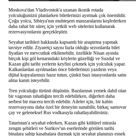
Moskova'dan Vladivostok'a uzanan ikonik rotada
yolculuğunüzü planlarken biletlerinizi ayırmak çok önemlidir.
Çoğu yolcu, Sibirya'nın muhteşem manzaralarını keşfederken
daha rahat bir süreç için yetkili web sitelerini kullanarak
rezervasyonlarını gerçekleştirir.
Seyahat tarihleri hakkında kapsamlı bir araştırma yapmak
tavsiye edilir. Ziyaretçi sayısı fazla olduğu sezonlarda bilet
fiyatları ve mevcutluk etkilenebilir, özellikle Nisan ayında
birçok kişi göl kenarındaki köylerin güzelliği ve Suzdal ve
Kazan gibi tarihi yerlerin keyfini çekmek için yolculuk yapar.
Kalkanlardan ayrılmadan önce biletlerinizi yazdırın veya
dijital kopyalarınızı hazır tutun, çünkü bazı istasyonlarda satın
alma kanıtı isteyebilir.
Tren yolculuğu türünü düşünün. Bazılarının yemek dahil olan
bir vagonun rahatlığını tercih edebilirken, diğerleri daha
serbest bir macera tercih edebilir. Aileler için, bir kabin
rezervasyonu daha özel bir deneyim sunabilir, birkaç samovar
çay ve geleneksel Rus vodkasıyla rahatlayabilirsiniz.
Tataristan'a seyahat ederken, Kazan gibi kültürel mirasla
zengin şehirleri ve Surikov'un eserlerinde görülen tarihi
binalara sahip kasabalara durmak için seyahat planınızı esnek