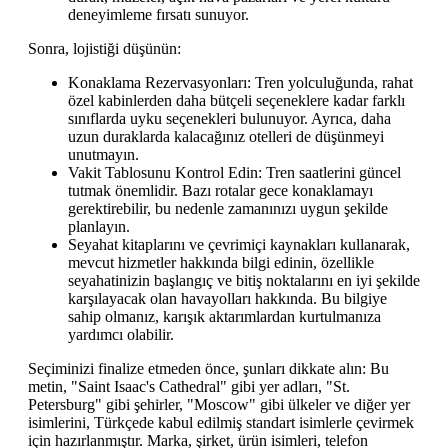
deneyimleme fırsatı sunuyor.
Sonra, lojistiği düşünün:
Konaklama Rezervasyonları: Tren yolculuğunda, rahat
özel kabinlerden daha bütçeli seçeneklere kadar farklı
sınıflarda uyku seçenekleri bulunuyor. Ayrıca, daha
uzun duraklarda kalacağınız otelleri de düşünmeyi
unutmayın.
Vakit Tablosunu Kontrol Edin: Tren saatlerini güncel
tutmak önemlidir. Bazı rotalar gece konaklamayı
gerektirebilir, bu nedenle zamanınızı uygun şekilde
planlayın.
Seyahat kitaplarını ve çevrimiçi kaynakları kullanarak,
mevcut hizmetler hakkında bilgi edinin, özellikle
seyahatinizin başlangıç ve bitiş noktalarını en iyi şekilde
karşılayacak olan havayolları hakkında. Bu bilgiye
sahip olmanız, karışık aktarımlardan kurtulmanıza
yardımcı olabilir.
Seçiminizi finalize etmeden önce, şunları dikkate alın: Bu
metin, "Saint Isaac's Cathedral" gibi yer adları, "St.
Petersburg" gibi şehirler, "Moscow" gibi ülkeler ve diğer yer
isimlerini, Türkçede kabul edilmiş standart isimlerle çevirmek
için hazırlanmıştır. Marka, şirket, ürün isimleri, telefon