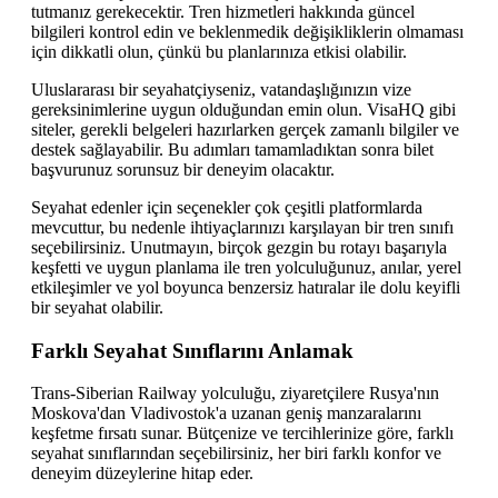
tutmanız gerekecektir. Tren hizmetleri hakkında güncel
bilgileri kontrol edin ve beklenmedik değişikliklerin olmaması
için dikkatli olun, çünkü bu planlarınıza etkisi olabilir.
Uluslararası bir seyahatçiyseniz, vatandaşlığınızın vize
gereksinimlerine uygun olduğundan emin olun. VisaHQ gibi
siteler, gerekli belgeleri hazırlarken gerçek zamanlı bilgiler ve
destek sağlayabilir. Bu adımları tamamladıktan sonra bilet
başvurunuz sorunsuz bir deneyim olacaktır.
Seyahat edenler için seçenekler çok çeşitli platformlarda
mevcuttur, bu nedenle ihtiyaçlarınızı karşılayan bir tren sınıfı
seçebilirsiniz. Unutmayın, birçok gezgin bu rotayı başarıyla
keşfetti ve uygun planlama ile tren yolculuğunuz, anılar, yerel
etkileşimler ve yol boyunca benzersiz hatıralar ile dolu keyifli
bir seyahat olabilir.
Farklı Seyahat Sınıflarını Anlamak
Trans-Siberian Railway yolculuğu, ziyaretçilere Rusya'nın
Moskova'dan Vladivostok'a uzanan geniş manzaralarını
keşfetme fırsatı sunar. Bütçenize ve tercihlerinize göre, farklı
seyahat sınıflarından seçebilirsiniz, her biri farklı konfor ve
deneyim düzeylerine hitap eder.