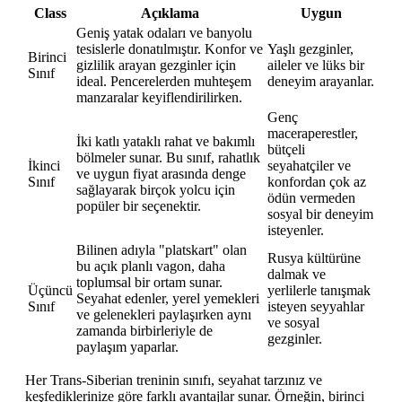
Class
Açıklama
Uygun
Geniş yatak odaları ve banyolu
tesislerle donatılmıştır. Konfor ve
Yaşlı gezginler,
Birinci
gizlilik arayan gezginler için
aileler ve lüks bir
Sınıf
ideal. Pencerelerden muhteşem
deneyim arayanlar.
manzaralar keyiflendirilirken.
Genç
maceraperestler,
İki katlı yataklı rahat ve bakımlı
bütçeli
bölmeler sunar. Bu sınıf, rahatlık
İkinci
seyahatçiler ve
ve uygun fiyat arasında denge
Sınıf
konfordan çok az
sağlayarak birçok yolcu için
ödün vermeden
popüler bir seçenektir.
sosyal bir deneyim
isteyenler.
Bilinen adıyla "platskart" olan
Rusya kültürüne
bu açık planlı vagon, daha
dalmak ve
toplumsal bir ortam sunar.
Üçüncü
yerlilerle tanışmak
Seyahat edenler, yerel yemekleri
Sınıf
isteyen seyyahlar
ve gelenekleri paylaşırken aynı
ve sosyal
zamanda birbirleriyle de
gezginler.
paylaşım yaparlar.
Her Trans-Siberian treninin sınıfı, seyahat tarzınız ve
keşfediklerinize göre farklı avantajlar sunar. Örneğin, birinci