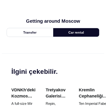
Getting around Moscow
Transfer
Car rental
İlgini çekebilir.
VDNKh'deki
Tretyakov
Kremlin
Kozmos
Galerisi
Cephaneliği
Pavyonu:
Başyapıtları:
Hazineleri:
A full-size Mir
Repin,
Ten Imperial Fab