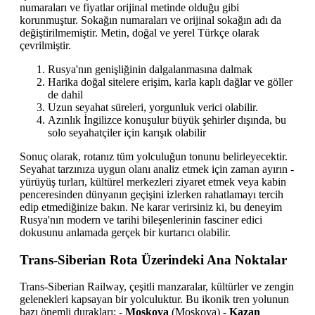
numaraları ve fiyatlar orijinal metinde olduğu gibi
korunmuştur. Sokağın numaraları ve orijinal sokağın adı da
değiştirilmemiştir. Metin, doğal ve yerel Türkçe olarak
çevrilmiştir.
Rusya'nın genişliğinin dalgalanmasına dalmak
Harika doğal sitelere erişim, karla kaplı dağlar ve göller
de dahil
Uzun seyahat süreleri, yorgunluk verici olabilir.
Azınlık İngilizce konuşulur büyük şehirler dışında, bu
solo seyahatçiler için karışık olabilir
Sonuç olarak, rotanız tüm yolculuğun tonunu belirleyecektir.
Seyahat tarzınıza uygun olanı analiz etmek için zaman ayırın -
yürüyüş turları, kültürel merkezleri ziyaret etmek veya kabin
penceresinden dünyanın geçişini izlerken rahatlamayı tercih
edip etmediğinize bakın. Ne karar verirsiniz ki, bu deneyim
Rusya'nın modern ve tarihi bileşenlerinin fasciner edici
dokusunu anlamada gerçek bir kurtarıcı olabilir.
Trans-Siberian Rota Üzerindeki Ana Noktalar
Trans-Siberian Railway, çeşitli manzaralar, kültürler ve zengin
gelenekleri kapsayan bir yolculuktur. Bu ikonik tren yolunun
bazı önemli durakları: -
Moskova
(Moskova) -
Kazan