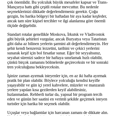
çok önemlidir. Bu yolculuk büyük mesafeler kapsar ve Trans-
Mançurya hattı gibi çeşitli rotalar mevcuttur. Bu nedenle
seçeneklerinizi dikkatle değerlendirmeniz gerekir. Çoğu
gezgin, bu harika bölgeyi bir haftadan bir aya kadar keşfeder,
ancak tam süre kişisel tercihler ve ilgi alanlarına göre önemli
ölçüde değişebilir.
Standart rotalar genellikle Moskova, İrkutsk ve Vladivostok
gibi büyük şehirleri vurgular, ancak Buryatya veya Tataristan
gibi daha az bilinen yerlerin şarmini alt değerlendirmeyin. Her
şehir kendi benzersiz lezzetini, tarihini ve çekici yerlerini
sunarak keşif için bol fırsatlar sunar. Eğer bir seyyahsınız,
seyahat sürenizi sadece bir haftaya sınırlamak hızlı olabilir,
çünkü birçok zamanını bölmelerde geçireceksin ve bir sonraki
tren yolculuğuna bekleyeceksin.
İşinize zaman ayırmak isteyenler için, en az iki hafta ayırmak
pratik bir plan olabilir. Böylece yolculuğu kendisi keyifle
yaşayabilir ve gün içi yerel kahvelere, müzeler ve manzaralı
yerlere yapılan kısa gezilerden keyif alabilirsiniz,
hızlanmadan. Rehberli turlar da, yapısal bir program tercih
eden ve günün her saatini en verimli şekilde geçirmek isteyen
turistler için harika bir seçenek olabilir.
Uçuşlar veya bağlantılar için harcanan zamanı de dikkate alın.