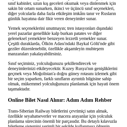
sınıf kabinler, uzun kış geceleri okumak veya dinlenmek için
sakin bir ortam sunarken, ikinci ve üçüncü sınıf seçenekleri,
diğer yolcularla daha fazla etkileşim imkânı tanır ve Rusların
günlük hayatına dair fikir veren deneyimler sunar.
Yemek seçeneklerini unutmayın; tren istasyonları dışındaki
yerel pazarlar genellikle kalp burkan patates ve diğer
geleneksel yemeklere benzeyen lezzetli yemekler sunar.
Çeşitli duraklarda, Ölkön Adası'ndaki Baykal Gölü'nde gibi
geziler düzenlenebilir, özellikle akşamleyin muhteşem
manzaraları yakalayabilirsiniz.
Sınıf seçiminiz, yolculuğunuzu şekillendirecek ve
deneyimlerinizi etkileyecektir. Kuzey Rusya'nın genişliklerini
geçmek veya Moğolistan'a doğru güney rotasını izlemek gibi
bir seçim yaparken, farklı sınıfların ayrıntılı bilgisine sahip
olmak, mükemmel yolculuğunuzu planlamak için hayati önem
taşımaktadır.
Online Bilet Nasıl Alınır: Adım Adım Rehber
Trans-Siberian Railway biletlerini çevrimiçi satın almak,
özellikle seyahatseverler ve macera arayanlar için yolculuk
planlama sürecinin önemli bir parçasıdır. Bu detaylı kılavuzla
biletleme sistemini verimli bir şekilde kullanmayı öğrenin.