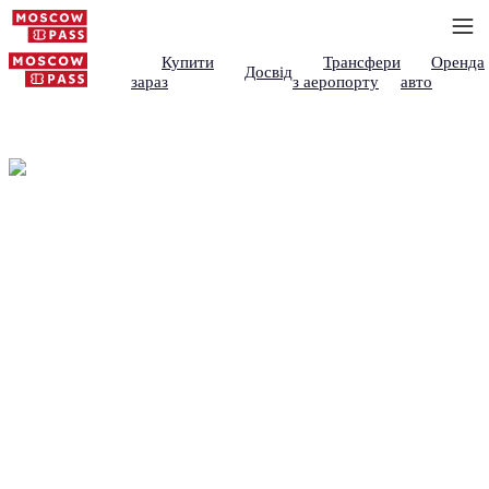
Купити
Трансфери
Оренда
Досвід
зараз
з аеропорту
авто
Про Moscow Pass —
Ваш путівник по Москві
Як Moscow Pass допомагає вам планувати
Москву: що подивитися, скільки це коштує, де
забронювати.