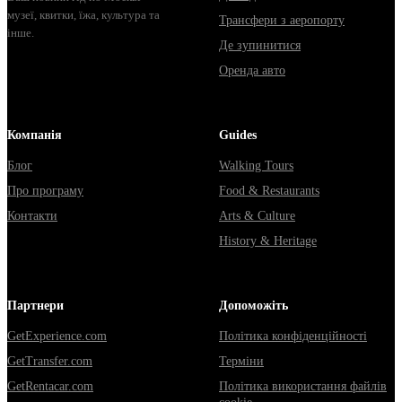
музеї, квитки, їжа, культура та
Трансфери з аеропорту
інше.
Де зупинитися
Оренда авто
Компанія
Guides
Блог
Walking Tours
Про програму
Food & Restaurants
Контакти
Arts & Culture
History & Heritage
Партнери
Допоможіть
GetExperience.com
Політика конфіденційності
GetTransfer.com
Терміни
GetRentacar.com
Політика використання файлів