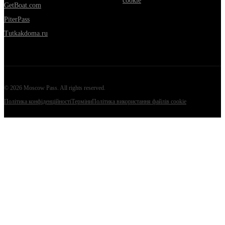
cookie
GetBoat.com
PiterPass
Tutkakdoma.ru
©
2026
Moscow Pass
. All rights reserved.
Політика конфіденційності
Терміни
Політика використання файлів cookie