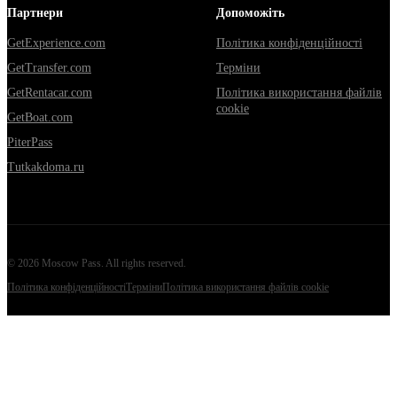
Партнери
Допоможіть
GetExperience.com
Політика конфіденційності
GetTransfer.com
Терміни
GetRentacar.com
Політика використання файлів
cookie
GetBoat.com
PiterPass
Tutkakdoma.ru
©
2026
Moscow Pass
. All rights reserved.
Політика конфіденційності
Терміни
Політика використання файлів cookie