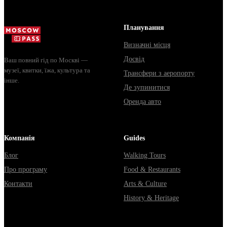
Планування
Визначні місця
Досвід
Ваш повний гід по Москві —
музеї, квитки, їжа, культура та
Трансфери з аеропорту
інше.
Де зупинитися
Оренда авто
Компанія
Guides
Блог
Walking Tours
Про програму
Food & Restaurants
Контакти
Arts & Culture
History & Heritage