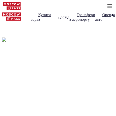
Купити
Трансфери
Оренда
Досвід
зараз
з аеропорту
авто
Зв'язатися з Moscow
Pass — Редакція
Напишіть нашій редакції щодо путівників —
виправлення, пропозиції, партнерство. Щодо
існуючого бронювання, зверніться до
партнера, у якого ви бронювали.