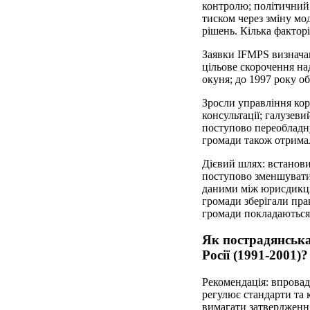
контролю; політичний з
тиском через зміну мо
рішень. Кілька фактор
Заявки IFMPS визначаю
цільове скорочення на
окуня; до 1997 року о
Зросли управління кор
консультації; галузев
поступово переобладну
громади також отрима
Дієвий шлях: встанови
поступово зменшувати
даними між юрисдикція
громади зберігали прак
громади покладаються 
Як пострадянська
Росії (1991-2001)?
Рекомендація: впровад
регулює стандарти та к
вимагати затвердження 