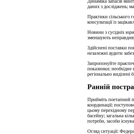
Динаміка запасів минт
даних з досліджень; м
Практики сільського г
консультації із зацік
Новини з сусідніх юри
зменшують неправдиву 
Здійснені поставки пов
незалежні аудити забез
Запропонуйте практичн
показники; необхідне 
регіонально виділені 
Ранній постра
Прийміть поетапний п
координації; поступов
цьому перехідному пер
басейну; загальна кіль
потреби, засоби існув
Огляд ситуації: Федер