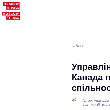
Блог
Управлін
Канада п
спільнос
Автор: Anastasia
•
9 хв чит.
28 грудн