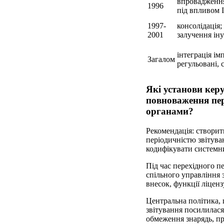
впровадження
1996
під впливом
1997-
консолідація;
2001
залучення іну
інтеграція ім
Загалом
регульовані, 
Які установи керу
повноваження пе
органами?
Рекомендація: створи
періодичністю звітува
кодифікувати системни
Під час перехідного п
спільного управління 
внесок, функції ліценз
Центральна політика, щ
звітування посилилася
обмеження знарядь, пр