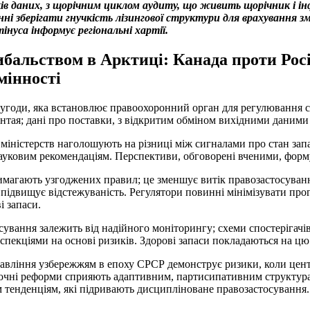
ів даних, з щорічним циклом аудиту, що живить щорічник і ін
ні зберігати гнучкість лізингової структури для врахування з
інуса інформує регіональні хартії.
бальством в Арктиці: Канада проти Росії
мінності
ї угоди, яка встановлює правоохоронний орган для регулювання 
нтая; дані про поставки, з відкритим обміном вихідними даними
 міністерств наголошують на різниці між сигналами про стан запа
ауковим рекомендаціям. Перспективи, обговорені вченими, форм
магають узгоджених правил; це зменшує витік правозастосування
 підвищує відстежуваність. Регулятори повинні мінімізувати про
і запаси.
ування залежить від надійного моніторингу; схеми спостерігачів
нспекціями на основі ризиків. Здорові запаси покладаються на цю
равління узбережжям в епоху СРСР демонструє ризики, коли цен
оточні реформи сприяють адаптивним, партисипативним структур
 тенденціям, які підривають дисципліноване правозастосування.