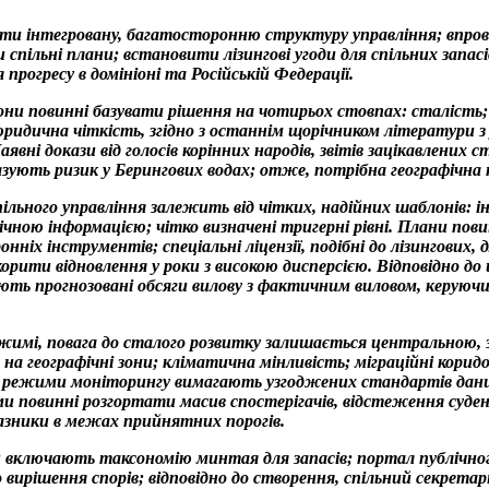
ти інтегровану, багатосторонню структуру управління; впро
 спільні плани; встановити лізингові угоди для спільних запа
прогресу в домініоні та Російській Федерації.
ни повинні базувати рішення на чотирьох стовпах: сталість; 
юридична чіткість, згідно з останнім щорічником літератури з
явні докази від голосів корінних народів, звітів зацікавлених 
азують ризик у Берингових водах; отже, потрібна географічна 
ільного управління залежить від чітких, надійних шаблонів: і
фічною інформацією; чітко визначені тригерні рівні. Плани пов
нніх інструментів; спеціальні ліцензії, подібні до лізингових,
орити відновлення у роки з високою дисперсією. Відповідно до
ють прогнозовані обсяги вилову з фактичним виловом, керуючи
жимі, повага до сталого розвитку залишається центральною, з
 на географічні зони; кліматична мінливість; міграційні корид
, режими моніторингу вимагають узгоджених стандартів дани
ами повинні розгортати масив спостерігачів, відстеження суде
зники в межах прийнятних порогів.
 включають таксономію минтая для запасів; портал публічно
 вирішення спорів; відповідно до створення, спільний секретар