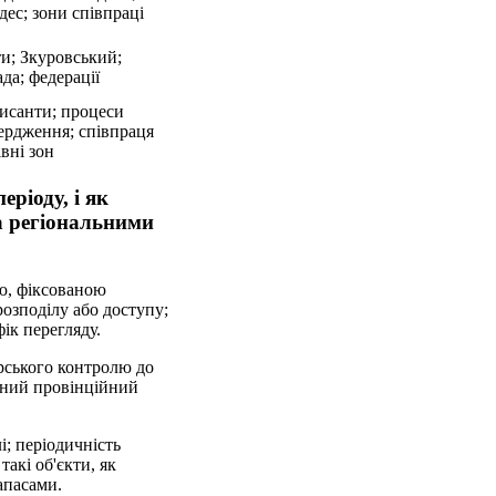
ес; зони співпраці
ти; Зкуровський;
да; федерації
исанти; процеси
ердження; співпраця
івні зон
ріоду, і як
а регіональними
ю, фіксованою
розподілу або доступу;
ік перегляду.
ерського контролю до
ений провінційний
і; періодичність
акі об'єкти, як
апасами.