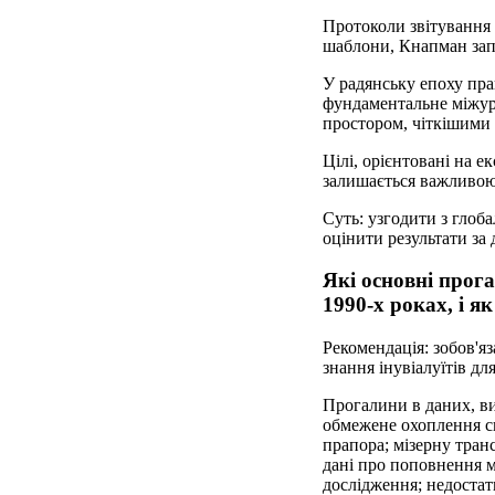
Протоколи звітування 
шаблони, Кнапман зап
У радянську епоху пра
фундаментальне міжур
простором, чіткішими
Цілі, орієнтовані на е
залишається важливою 
Суть: узгодити з глоб
оцінити результати за
Які основні прог
1990-х роках, і я
Рекомендація: зобов'яз
знання інувіалуїтів дл
Прогалини в даних, ви
обмежене охоплення сп
прапора; мізерну транс
дані про поповнення м
дослідження; недостат