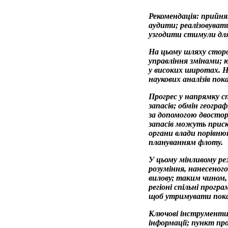
Рекомендація: прийня
аудити; реалізовувати
узгодити стимули для 
На цьому шляху сторо
управління змінами; 
у високих широтах. На
наукових аналізів пок
Прогрес у напрямку сп
запасів; обмін геогра
за допомогою двосторо
запасів можуть приск
органи влади порівню
плануванням флоту.
У цьому мінливому ре
розуміння, нанесеного
вилову; таким чином
регіоні спільні прогр
щоб утримувати пока
Ключові інструменти
інформації; пункт про