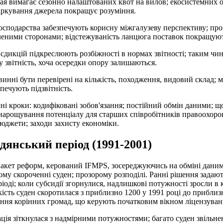
ая вимагає сезонно налаштованих квот на вилов; екосистемних 
аркування джерела покращує розуміння.
осподарства забезпечують корисну міжгалузеву перспективу; про
авленими сторонами; відстежуваність ланцюга поставок покращую
сдикцій підкреслюють розбіжності в нормах звітності; таким чин
звітність, хоча осередки опору залишаються.
инні бути перевірені на кількість, походження, видовий склад; м
печують підзвітність.
і кроки: кодифіковані зобов'язання; постійний обмін даними; що
нарощування потенціалу для старших співробітників правоохоро
бюджети; заходи захисту економіки.
дянський період (1991-2001)
акет реформ, керований IFMPS, зосереджуючись на обміні даним
ому скороченні суден; прозорому розподілі. Ранні рішення задаю
іоді; коли субсидії згорнулися, надлишкові потужності зросли в 
кість суден скоротилася з приблизно 1200 у 1991 році до приблиз
ання корінних громад, що керують початковим вікном ліцензуван
ація зіткнулася з надмірними потужностями; багато суден звільне