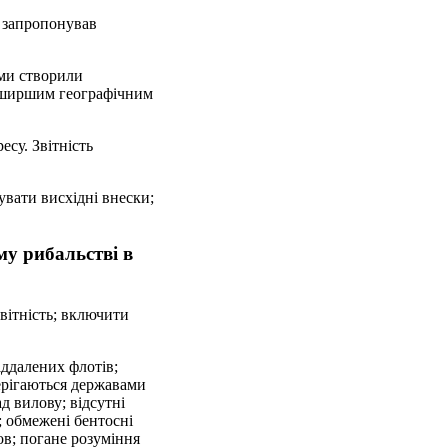
с запропонував
рми створили
, ширшим географічним
есу. Звітність
вати висхідні внески;
му рибальстві в
звітність; включити
іддалених флотів;
ерігаються державами
д вилову; відсутні
; обмежені бентосні
ов; погане розуміння