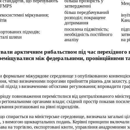
 стандартів, що перебувають
більша прозорість у
Менд
 IFMPS
затвердженні
більш передбачуваний
 екосистемні міркування;
інуї
розподіл; покращене
їтів
Кана
дотримання
посилена підзвітність;
підп
портованих підходів;
необхідність постійного
затв
сталі шляхи
аналізу
на р
вали арктичним рибальством під час перехідного пе
реміщувалися між федеральними, провінційними т
ти формальне міжурядове середовище з опублікованою конвенціє
ння, чітко визначеними порогами прийняття рішень для захисту, 
й підхід з визначеними об'єктами регулювання; впровадити граф
еріоду повноваження перемістилися від централізованого мініст
з регіональними органами влади; східний простір показав посил
ування розташовані на рівні підрозділів.
о спирається на міністерське середовище, визначала загальні ціл
, з вимогою щоквартальних подань. Керівні принципи включали т
ава на торгівлю, експортовані квоти, управління анадромними з