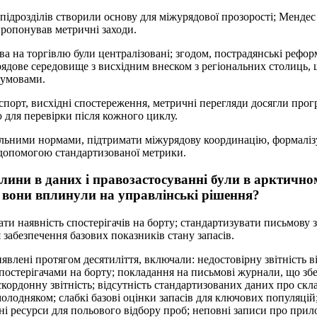
підрозділів створили основу для міжурядової прозорості; Менде
ропонував метричні заходи.
ва на торгівлю були централізовані; згодом, пострадянські рефо
ядове середовище з висхідним внеском з регіональних столиць
 умовами.
кспорт, висхідні спостереження, метричні перегляди досягли прогр
для перевірки після кожного циклу.
альними нормами, підтримати міжурядову координацію, формалізу
 допомогою стандартизованої метрики.
алини в даних і правозастосуванні були в арктично
к вони вплинули на управлінські рішення?
ати наявність спостерігачів на борту; стандартизувати письмову 
я забезпечення базових показників стану запасів.
явлені протягом десятиліття, включали: недостовірну звітність в
остерігачами на борту; покладання на письмові журнали, що зб
кордонну звітність; відсутність стандартизованих даних про скла
олодняком; слабкі базові оцінки запасів для ключових популяцій
ні ресурси для польового відбору проб; неповні записи про прил