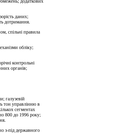
обмежень; додаткових
зорість даних;
ть дотримання.
ом, спільні правила
еханізми обліку;
річні контрольні
нних органів;
и; галузевій
ть тон управлінню в
кількох сегментах
но 800 до 1996 року;
ня.
но з-під державного