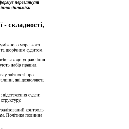
формує переглянуті
мінної динаміки
 - складності,
суміжного морського
 та щорічним аудитом.
сів; заходи управління
ують набір правил.
 у звітності про
галини, які дозволяють
; відстеження суден;
 структуру.
тралізований контроль
ам. Політика повинна