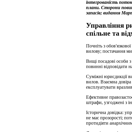
інтегрованість поток
плани. Сторони повин
запасів; видання Март
Управління ри
спільне та від
Почніть з обов'язково
вилову; постачання ми
Вищі посадові особи з
повинні відповідати н
Суміжні юрисдикції ви
вилов. Взаємна довіра
експлуатувати вразлив
Ефективне правозастос
штрафи, узгоджені з і
Історична довідка: уп
не має прозорості; п
протидіяти анархічним