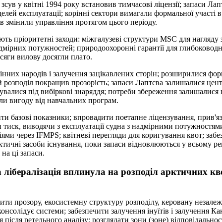
сув у квітні 1994 року встановив тимчасові ліцензії; запаси Лап
делей експлуатації; корінні сектори вимагали формальної участі 
ів змінили управління протягом цього періоду.
ть пріоритетні заходи: міжгалузеві структури MSC для нагляду 
дмірних потужностей; природоохоронні гарантії для глибоководни
бсяги вилову досягли плато.
інних народів і залучення зацікавлених сторін; розширилися фор
ий розподіл покращив прозорість; запаси Лаптєва залишалися цен
валися під вибіркові знаряддя; потреби збереження залишалися 
ли вигоду від навчальних програм.
ти базові показники; впровадити поетапне ліцензування, прив'яза
 тиск, виводячи з експлуатації судна з надмірними потужностям
ми через IFMPS; квітневі перегляди для коригування квот; забе
тичні засоби існування, поки запаси відновлюються у всьому регі
на ці запаси.
 лібералізація вплинула на розподіл арктичних кво
ити прозору, екосистемну структуру розподілу, керовану незале
онсолідує системи; забезпечити залучення інуїтів і залучення Ка
після ретельного аналізу; розглядати зони (зоне) відповідальності