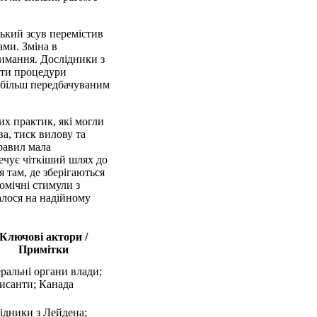
ський зсув перемістив
ами. Зміна в
римання. Дослідники з
ати процедури
, більш передбачуваним
их практик, які могли
ва, тиск вилову та
правил мала
печує чіткіший шлях до
я там, де зберігаються
омічні стимули з
алося на надійному
Ключові актори /
Примітки
ральні органи влади;
исанти; Канада
ідники з Лейдена;