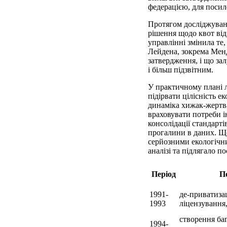
федерацією, для посиле
Протягом досліджувано
рішення щодо квот від
управлінні змінила те
Лейдена, зокрема Мен
затвердження, і що за
і більш підзвітним.
У практичному плані лі
підірвати цілісність е
динаміка хижак-жертва
враховувати потреби ін
консолідації стандарті
прогалини в даних. Що
серйозними екологічн
аналізі та підлягало п
Період
П
1991-
де-приватиза
1993
ліцензування
створення баг
1994-