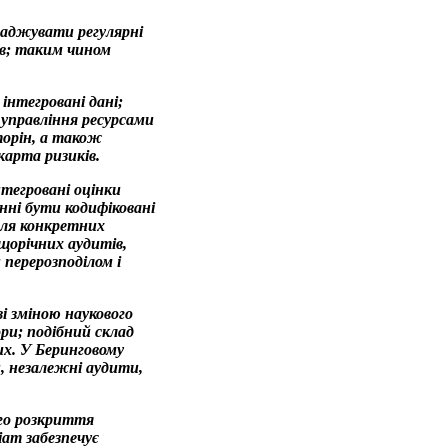
ваджувати регулярні
сів; таким чином
інтегровані дані;
 управління ресурсами
сторін, а також
карта ризиків.
нтегровані оцінки
инні бути кодифіковані
 для конкретних
 щорічних аудитів,
 перерозподілом і
і зміною наукового
ори; подібний склад
х. У Беринговому
н, незалежні аудити,
го розкриття
іат забезпечує