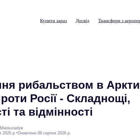
Купити зараз
Досвід
Трансфери з аеропо
ня рибальством в Арктиц
роти Росії - Складнощі,
ті та відмінності
 Maisuradze
•
я 2025 р.
Оновлено 06 серпня 2026 р.