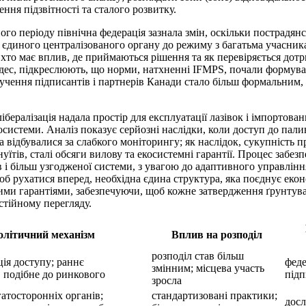
ння підзвітності та сталого розвитку.
го періоду північна федерація зазнала змін, оскільки пострадян
 єдиного централізованого органу до режиму з багатьма учасник
, хто має вплив, де приймаються рішення та як перевіряється дот
дес, підкреслюють, що норми, натхненні IFMPS, почали формув
лучення підписантів і партнерів Канади стало більш формальним
бералізація надала простір для експлуатації лазівок і імпортован
косистеми. Аналіз показує серйозні наслідки, коли доступ до пали
 відбувалися за слабкого моніторингу; як наслідок, сукупність 
уїтів, сталі обсяги вилову та екосистемні гарантії. Процес забез
в і більш узгодженої системи, з увагою до адаптивного управлінн
б рухатися вперед, необхідна єдина структура, яка поєднує екон
ими гарантіями, забезпечуючи, щоб кожне затвердження ґрунтув
остійному перегляду.
олітичний механізм
Вплив на розподіл
розподіл став більш
ція доступу; раннє
феде
змінним; місцева участь
, подібне до ринкового
підп
зросла
атосторонніх органів;
стандартизовані практики;
досл