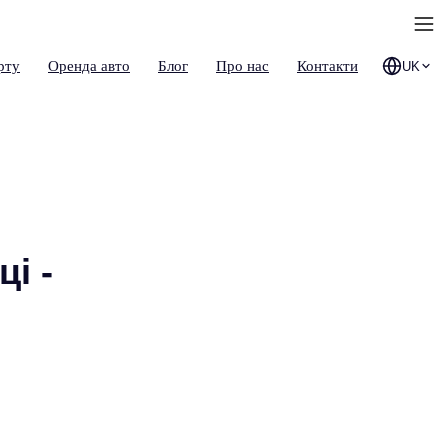
рту
Оренда авто
Блог
Про нас
Контакти
UK
і -