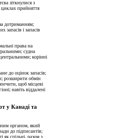
тєва зіткнулися з
в циклах прийняття
за дотриманням;
х запасів і запасів
мальні права на
тральними; судна
центральними; корінні
не до оцінок запасів;
и; розширити обмін
зпечити, щоб місцеві
оні; навіть віддалені
т у Канаді та
жним органом, який
нади до підписантів;
 як спільні, разом з