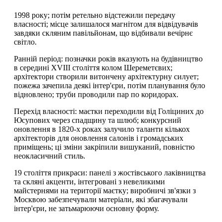
1998 року; потім ретельно відстежили передачу
власності; місце залишалося магнітом для відвідувачів
завдяки скляним павільйонам, що відбивали вечірнє
світло.
Ранній період: позначки років вказують на будівництво
в середині XVIII століття колом Шереметєвих;
архітектори створили витончену архітектурну силует;
пожежа зачепила деякі інтер'єри, потім планування було
відновлено; труби проводили пар по коридорах.
Перехід власності: маєтки переходили від Голіциних до
Юсупових через спадщину та шлюб; конкурсний
оновлення в 1820-х роках залучило таланти кількох
архітекторів для оновлення салонів і громадських
приміщень; ці зміни закріпили вишуканий, повністю
неокласичний стиль.
19 століття прикраси: панелі з жостівського лаківництва
та скляні акценти, інтегровані з невеликими
майстернями на території маєтку; виробничі зв'язки з
Москвою забезпечували матеріали, які збагачували
інтер'єри, не затьмарюючи основну форму.