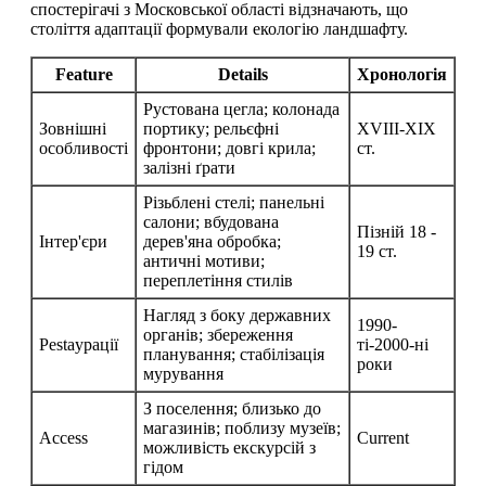
спостерігачі з Московської області відзначають, що
століття адаптації формували екологію ландшафту.
Feature
Details
Хронологія
Рустована цегла; колонада
Зовнішні
портику; рельєфні
XVIII-XIX
особливості
фронтони; довгі крила;
ст.
залізні ґрати
Різьблені стелі; панельні
салони; вбудована
Пізній 18 -
Інтер'єри
дерев'яна обробка;
19 ст.
античні мотиви;
переплетіння стилів
Нагляд з боку державних
1990-
органів; збереження
Рestaурації
ті-2000-ні
планування; стабілізація
роки
мурування
З поселення; близько до
магазинів; поблизу музеїв;
Access
Current
можливість екскурсій з
гідом