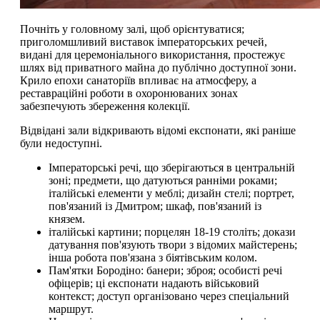
Почніть у головному залі, щоб орієнтуватися;
приголомшливий виставок імператорських речей,
видані для церемоніального використання, простежує
шлях від приватного майна до публічно доступної зони.
Крило епохи санаторіїв впливає на атмосферу, а
реставраційні роботи в охоронюваних зонах
забезпечують збереження колекції.
Відвідані зали відкривають відомі експонати, які раніше
були недоступні.
Імператорські речі, що зберігаються в центральній
зоні; предмети, що датуються ранніми роками;
італійські елементи у меблі; дизайн стелі; портрет,
пов'язаний із Дмитром; шкаф, пов'язаний із
князем.
італійські картини; порцелян 18-19 століть; докази
датування пов'язують твори з відомих майстерень;
інша робота пов'язана з біятівським колом.
Пам'ятки Бородіно: банери; зброя; особисті речі
офіцерів; ці експонати надають військовий
контекст; доступ організовано через спеціальний
маршрут.