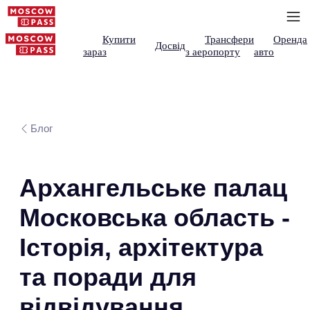
Купити
Трансфери
Оренда
Досвід
зараз
з аеропорту
авто
Блог
Архангельське палац
Московська область -
Історія, архітектура
та поради для
відвідування