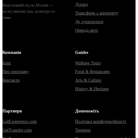
Досвід
Ваш повний гід по Москві —
музеї, квитки, їжа, культура та
Трансфери з аеропорту
інше.
Де зупинитися
Оренда авто
Компанія
Guides
Блог
Walking Tours
Про програму
Food & Restaurants
Контакти
Arts & Culture
History & Heritage
Партнери
Допоможіть
GetExperience.com
Політика конфіденційності
GetTransfer.com
Терміни