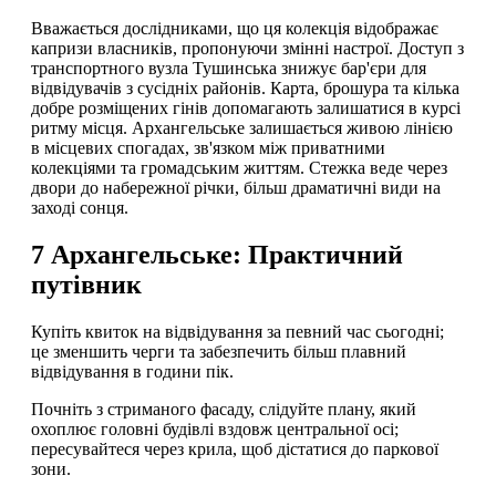
Вважається дослідниками, що ця колекція відображає
капризи власників, пропонуючи змінні настрої. Доступ з
транспортного вузла Тушинська знижує бар'єри для
відвідувачів з сусідніх районів. Карта, брошура та кілька
добре розміщених гінів допомагають залишатися в курсі
ритму місця. Архангельське залишається живою лінією
в місцевих спогадах, зв'язком між приватними
колекціями та громадським життям. Стежка веде через
двори до набережної річки, більш драматичні види на
заході сонця.
7 Архангельське: Практичний
путівник
Купіть квиток на відвідування за певний час сьогодні;
це зменшить черги та забезпечить більш плавний
відвідування в години пік.
Почніть з стриманого фасаду, слідуйте плану, який
охоплює головні будівлі вздовж центральної осі;
пересувайтеся через крила, щоб дістатися до паркової
зони.