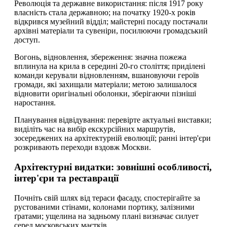
Революція та державне використання: після 1917 року
власність стала державною; на початку 1920-х років
відкрився музейний відділ; майстерні посаду постачали
архівні матеріали та сувеніри, посилюючи громадський
доступ.
Вогонь, відновлення, збереження: значна пожежа
вплинула на крила в середині 20-го століття; приділені
команди керували відновленням, вшановуючи героїв
громади, які захищали матеріали; метою залишалося
відновити оригінальні оболонки, зберігаючи пізніші
наростання.
Планування відвідування: перевірте актуальні виставки;
виділіть час на вибір екскурсійних маршрутів,
зосереджених на архітектурній еволюції; ранні інтер'єри
розкривають переходи вздовж Москви.
Архітектурні видатки: зовнішні особливості,
інтер'єри та реставрації
Почніть свій шлях від тераси фасаду, спостерігайте за
рустованими стінами, колонами портику, залізними
ґратами; ущелина на задньому плані визначає силует
серед московських маєтків.