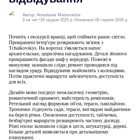
Автор: Anastasia Maisuradze
•
•
9 хв чит.
28 грудня 2025 р.
Оновлено 06 серпня 2026 р.
Почніть з екскурсії вранці, щоб спіймати раннє світло.
Прикрашені інтер'єри розкривають зв'язок з
Тchaikovskys. На воротах з'являється напис
архангельське, цирилічна нагадування. Деталі зhostovo
прикрашають фасади шаф у коридорі. Пожежі в
минулому залишили сліди; ремонт проводився під
наглядом уряду. Відвідувачів знайомлять з колекціями.
Потім практичні маршрути забезпечують доступність
для всіх.
Дизайн мови поєднує неокласичну геометрію,
романтичний орнамент, майстерність ремісників.
Ретельний нагляд формував об'єм, тераси, павільйони.
Тропинки з'єднують сади, тераси, виглядові майданчики
на березі річки. Оновлення доступності, таблички,
безбар'єрні маршрути розширюють частину досвіду.
Різні епохи залишили сліди в цеглі, штукатурці, дереві.
Більше деталей виявляється при детальнішому
плануванні.