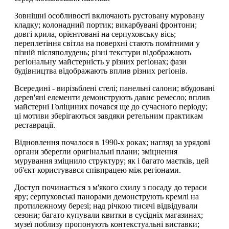
Зовнішні особливості включають рустовану муровану
кладку; колонадний портик; викарбувані фронтони;
довгі крила, орієнтовані на серпуховську вісь;
переплетіння світла на поверхні стають помітними у
пізній післяполудень; різні текстури відображають
регіональну майстерність у різних регіонах; фази
будівництва відображають вплив різних регіонів.
Всередині - вирізьблені стелі; панельні салони; вбудовані
дерев'яні елементи демонструють давнє ремесло; вплив
майстерні Голіциних почався ще до сучасного періоду;
ці мотиви зберігаються завдяки ретельним практикам
реставрації.
Відновлення почалося в 1990-х роках; нагляд за урядові
органи зберегли оригінальні плани; зміцнення
мурування зміцнило структуру; як і багато маєтків, цей
об'єкт користувався співпрацею між регіонами.
Доступ починається з м'якого схилу з посаду до тераси
яру; серпуховські панорами демонструють кремлі на
протилежному березі; над річкою тисячі відвідували
сезони; багато купували квитки в сусідніх магазинах;
музеї поблизу пропонують контекстуальні виставки;