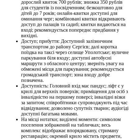
дорослий квиток 700 рублів; знижка 350 рублів
для студентів із посвідченням; безкоштовно для
дітей до 7 років; онлайн-квитки доступні для
оминання черг; комбіновані квитки відкривають
доступ до палаців та садиб; квитки видаються на
вході; рекомендується попереднє придбання у
вихідні.
Доступ; прибуття: Доступний залізничним
транспортом до району Сергієв; далі коротка
поїздка на таксі через селище Уполотське; вуличне
паркування біля входу; доступні автобусні
маршрути з обласного центру; зверніть увагу на
обмежені місця для паркування; рекомендується
громадський транспорт; зона входу добре
позначена.
Доступність: Головний вхід має пандус; ліфт є у
крилі для верхніх поверхів; приміщення для осіб з
інвалідністю на першому поверсі; інвалідні візки
за запитом; співробітники супроводжують під час
відвідування; дозволено супутніх тварин; аудіогіді
доступні багатьма мовами.
На місці нотатки; виділені моменти: символом
поселення зображений на табличках; весь
комплекс відображає впорядковану, стриману
реставрацію; окремий крило містить предмети,