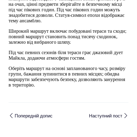
на очах, цінні предмети зберігайте в безпечному місці
під час пікових годин. Під час пікових годин можуть
знадобитися дозволи. Статуя-символ епохи відображає
тему ансамблю.
Широкий маршрут включає побудовані тераси та сходи;
повний маршрут становить понад тисячу сходинок,
залежно від вибраного шляху.
Під час певних сезонів біля тераси грає джазовий дует
Майкла, додаючи атмосфери гостям.
Оберіть маршрут на основі запланованого часу, розміру
групи, бажання зупинитися в певних місцях; обидва
маршрути забезпечують безпеку, дозволяють занурення
в територію.
Попередній допис
Наступний пост