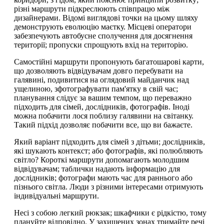
різні маршрути підкреслюють співпрацю між
дизайнерами. Відомі виглядові точки на цьому шляху
демонструють еволюцію маєтку. Місцеві оператори
забезпечують автобусне сполучення для досягнення
території; пропуски спрощують вхід на територію.
Самостійні маршрути пропонують багатошарові карти,
що дозволяють відвідувачам довго перебувати на
галявині, подивитися на оглядовий майданчик над
ущелиною, зфотографувати пам'ятку в свій час;
планування слідує за вашим темпом, що переважно
підходить для сімей, дослідників, фотографів. Іноді
можна побачити лося поблизу галявини на світанку.
Такий підхід дозволяє побачити все, що ви бажаєте.
Який варіант підходить для сімей з дітьми; дослідників,
які шукають контекст; або фотографів, які полюбляють
світло? Короткі маршрути допомагають молодшим
відвідувачам; таблички надають інформацію для
дослідників; фотографи мають час для раннього або
пізнього світла. Люди з різними інтересами отримують
індивідуальні маршрути.
Несі з собою легкий рюкзак; шкафчики є рідкістю, тому
плануйте відповідно. У захищених зонах тримайте речі