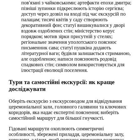
пов'язані з чайковськими; артефакти епохи дмитра;
пізніші зупинки підкреслюють історію сергієва;
доступ через дозвіл на вході під час екскурсій по
палацам; тисячі квітів у саду створюють
декоративний фон; статуї вишикувалися у дворі
вздовж оздоблених стін; міністерство керує
порядком; мотив зірки присутній у стелях;
регіональне значення уполотського пояснює
письменник сава; статуї пушкіна додають
літературної ваги; будівля залишається стриманою,
але оздобленою; написи пояснюють родовід
спадкових стін; символом використовується для
ілюстрації еволюції поселення.
Тури та самостійні екскурсії: як краще
досліджувати
Оберіть екскурсію з екскурсоводом для відвідування
церемоніальної зали, головного галявини та ключових
коридорів, яка надає експертні пояснення; виберіть
самостійний маршрут для більшої гнучкості.
Гідовані маршрути охоплюють симметричні
особливості, збережені приладдя, церемоніальну залу,
коридори, з гідом, який пояснює принципи розвитку;