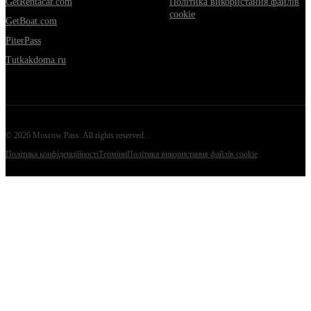
GetRentacar.com
Політика використання файлів
cookie
GetBoat.com
PiterPass
Tutkakdoma.ru
©
2026
Moscow Pass
. All rights reserved.
Політика конфіденційності
Терміни
Політика використання файлів cookie