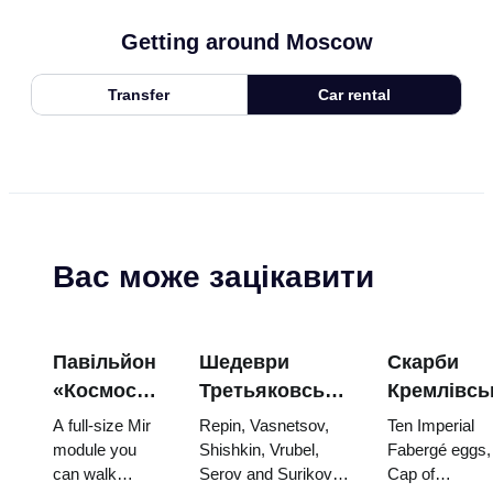
Getting around Moscow
Transfer
Car rental
Вас може зацікавити
Павільйон
Шедеври
Скарби
«Космос»
Третьяковської
Кремлівсь
на ВДНГ:
галереї:
зброї: яйц
A full-size Mir
Repin, Vasnetsov,
Ten Imperial
всередині
картини,
Фаберже,
module you
Shishkin, Vrubel,
Fabergé eggs,
can walk
Serov and Surikov
Cap of
найбільшої
заради яких
трони та