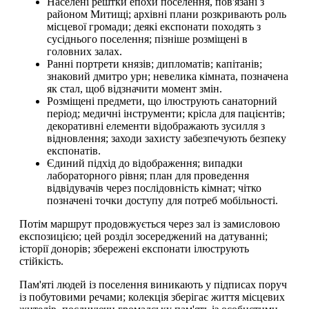
Населені рештки епохи поселення, пов'язані з
районом Митищі; архівні плани розкривають роль
місцевої громади; деякі експонати походять з
сусіднього поселення; пізніше розміщені в
головних залах.
Ранні портрети князів; дипломатів; капітанів;
знаковий дмитро урн; невелика кімната, позначена
як стал, щоб відзначити момент змін.
Розміщені предмети, що ілюструють санаторний
період; медичні інструменти; крісла для пацієнтів;
декоративні елементи відображають зусилля з
відновлення; заходи захисту забезпечують безпеку
експонатів.
Єдиний підхід до відображення; випадки
лабораторного рівня; план для проведення
відвідувачів через послідовність кімнат; чітко
позначені точки доступу для потреб мобільності.
Потім маршрут продовжується через зал із замисловою
експозицією; цей розділ зосереджений на датуванні;
історії донорів; збережені експонати ілюструють
стійкість.
Пам'яті людей із поселення виникають у підписах поруч
із побутовими речами; колекція зберігає життя місцевих