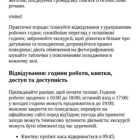
жителів, поєднуючи громадську пам'ять із особистими
речами.
visited
Практичні поради: плануйте відвідування з урахуванням
робочих годин; спокійніше перегляд у позапікові
години; забронюйте екскурсії, щоб дізнатися більше про
датування та походження; дотримуйтеся правил
поведінки; діють обмеження на фотографування;
шукайте таблички з поясненнями походження в
кожному залі.
Відвідування: години роботи, квитки,
доступ та доступність
Приїжджайте раніше, щоб почати тихіше; Години
роботи: щоденно з 10:00 до 18:00; останній вхід о 17:00;
у вихідні години можуть продовжитися до 19:00;
можливі закриття по понеділках; перевірте на
офіційному сайті перед від'їздом; погода або приватні
заходи можуть тимчасово зупинити діяльність; екскурсії
можуть бути обмежені під час церемоній.
Квитки; проїзні: каса відкривається о 09:45;