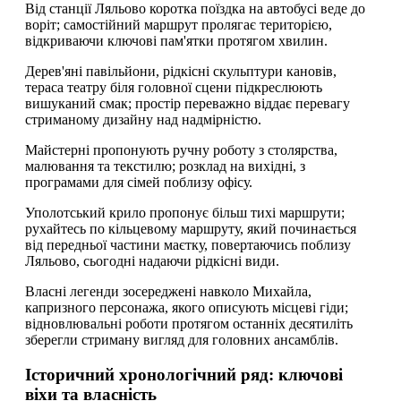
Від станції Ляльово коротка поїздка на автобусі веде до
воріт; самостійний маршрут пролягає територією,
відкриваючи ключові пам'ятки протягом хвилин.
Дерев'яні павільйони, рідкісні скульптури кановів,
тераса театру біля головної сцени підкреслюють
вишуканий смак; простір переважно віддає перевагу
стриманому дизайну над надмірністю.
Майстерні пропонують ручну роботу з столярства,
малювання та текстилю; розклад на вихідні, з
програмами для сімей поблизу офісу.
Уполотський крило пропонує більш тихі маршрути;
рухайтесь по кільцевому маршруту, який починається
від передньої частини маєтку, повертаючись поблизу
Ляльово, сьогодні надаючи рідкісні види.
Власні легенди зосереджені навколо Михайла,
капризного персонажа, якого описують місцеві гіди;
відновлювальні роботи протягом останніх десятиліть
зберегли стриману вигляд для головних ансамблів.
Історичний хронологічний ряд: ключові
віхи та власність