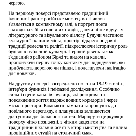
чергою.
На першому поверсі представлено традиційний
іконопис і раннє російське мистецтво. Павлов
з'являється в компактному залі, а портрет поета
знаходиться біля головних сходів, даючи чітке відчуття
літературного та візуального діалогу. Будучи частиною
культурної тканини міста, простір підкреслює давні
традиції ремесла та релігії, підкреслюючи історичну роль
будівлі в публічній культурі. Перший рівень також
з'єднаний з районом Біржі та видом на канали,
пропонуючи першу точку контакту для відвідувачів, які
прибувають дорогою чи пішки, і полегшуючи навігацію
для новачків.
На другому поверсі зосереджено полотна 18-19 століть,
інтер'єри будинків і пейзажні дослідження. Особливо
сильні сцени каналів і вулиць, які розкривають
повсякденне життя вздовж водних коридорів і через
міські простори. Компактні кімнати запрошують до
повільного перегляду, а планування залишається
доступним для більшості гостей. Маршрути циркуляції
поверху чітко позначені, з чітким акцентом на
традиційній шкільній освіті в історії мистецтва та впливі
провінційних студій на столичний смак.