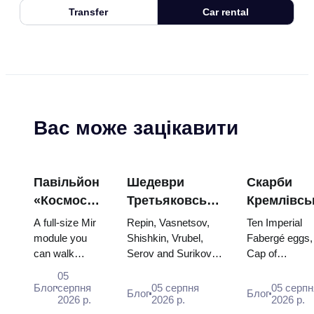
Transfer
Car rental
Вас може зацікавити
Павільйон
Шедеври
Скарби
«Космос»
Третьяковської
Кремлівсь
на ВДНГ:
галереї:
зброї: яйц
A full-size Mir
Repin, Vasnetsov,
Ten Imperial
всередині
картини,
Фаберже,
module you
Shishkin, Vrubel,
Fabergé eggs,
can walk
Serov and Surikov
Cap of
найбільшої
заради яких
трони та
through, the
— the works that
Monomakh, th
космічної
варто
коронацій
05
Energia–Buran
stop people, where
double throne 
Блог
серпня
05 серпня
05 серпн
виставки
планувати
вбрання
Блог
Блог
model,
2026 р.
they hang, and why
2026 р.
two boy tsars 
2026 р.
Росії
подорож