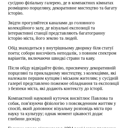
сусідню філіальну галерею, де в компактних кімнатах
розміщено порцеляну, декоративне мистецтво та багату
історію.
Звідти прогуляйтеся каналами до головного
колекційного залу, де візуальні експозиції та
інтерактивні станції представляють багатогранну
історію міста, його землю та людей.
Обід знаходиться у внутрішньому дворику біля статуї
поета; собори височіють неподалік, з повним спектром
варіантів, включаючи швидкі страви та каву.
Після обіду відвідайте філію, присвячену декоративній
порцеляні та прикладному мистецтву, з колекціями, які
належали першим купцям і міським жителям; у сусідній
галереї представлено пожежне обладнання та експозиції
з безпеки міста, які додають контексту до історії.
Компактний науковий куточок висвітлює Павлова та
собак, пов'язуючи фізіологію з повсякденним життям у
спосіб, який доповнює візуальну розповідь міста про
науку та культуру; однак момент цікавості додає
глибини досвіду.