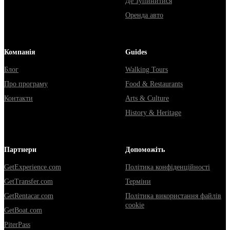
Де зупинитися
Оренда авто
Компанія
Guides
Блог
Walking Tours
Про програму
Food & Restaurants
Контакти
Arts & Culture
History & Heritage
Партнери
Допоможіть
GetExperience.com
Політика конфіденційності
GetTransfer.com
Терміни
GetRentacar.com
Політика використання файлів
cookie
GetBoat.com
PiterPass