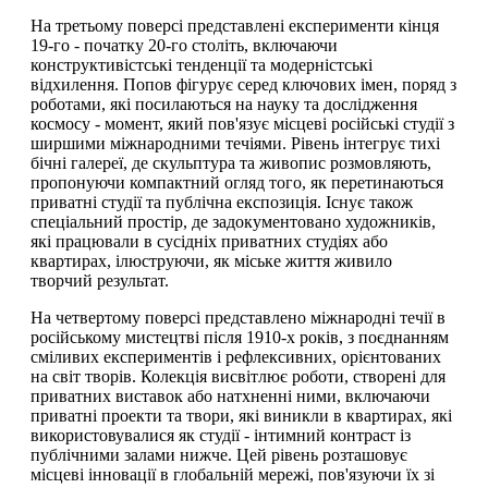
На третьому поверсі представлені експерименти кінця
19-го - початку 20-го століть, включаючи
конструктивістські тенденції та модерністські
відхилення. Попов фігурує серед ключових імен, поряд з
роботами, які посилаються на науку та дослідження
космосу - момент, який пов'язує місцеві російські студії з
ширшими міжнародними течіями. Рівень інтегрує тихі
бічні галереї, де скульптура та живопис розмовляють,
пропонуючи компактний огляд того, як перетинаються
приватні студії та публічна експозиція. Існує також
спеціальний простір, де задокументовано художників,
які працювали в сусідніх приватних студіях або
квартирах, ілюструючи, як міське життя живило
творчий результат.
На четвертому поверсі представлено міжнародні течії в
російському мистецтві після 1910-х років, з поєднанням
сміливих експериментів і рефлексивних, орієнтованих
на світ творів. Колекція висвітлює роботи, створені для
приватних виставок або натхненні ними, включаючи
приватні проекти та твори, які виникли в квартирах, які
використовувалися як студії - інтимний контраст із
публічними залами нижче. Цей рівень розташовує
місцеві інновації в глобальній мережі, пов'язуючи їх зі