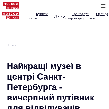
Купити
Трансфери
Оренда
Досвід
зараз
з аеропорту
авто
Блог
Найкращі музеї в
центрі Санкт-
Петербурга -
вичерпний путівник
для відвідувачів