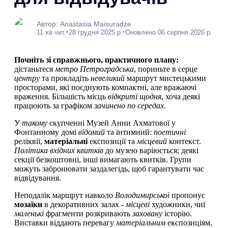
Автор: Anastasia Maisuradze
•
•
11 хв чит.
28 грудня 2025 р.
Оновлено 06 серпня 2026 р.
Почніть зі справжнього, практичного плану:
дістаньтеся
метро Петроградська
, пориньте в серце
центру
та прокладіть
невеликий
маршрут мистецькими
просторами, які поєднують компактні, але вражаючі
враження. Більшість місць
відкриті щодня
, хоча деякі
працюють за графіком
зачинено по середах
.
У
такому
скупченні Музей Анни Ахматової у
Фонтанному домі
відомий
та інтимний:
поетичні
реліквії,
матеріальні
експозиції та
місцевий
контекст.
Політика вхідних квитків
до музею варіюється; деякі
секції безкоштовні, інші вимагають квитків. Групи
можуть забронювати заздалегідь, щоб гарантувати час
відвідування.
Неподалік маршрут навколо
Володимирської
пропонує
мозаїки
в декоративних залах -
місцеві
художники, чиї
маленькі
фрагменти розкривають
заховану
історію.
Виставки віддають перевагу
матеріальним
експозиціям,