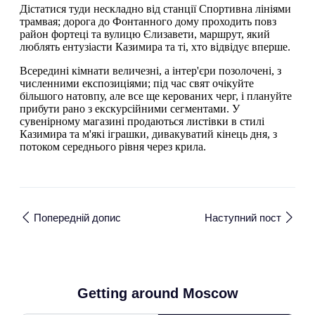
Дістатися туди нескладно від станції Спортивна лініями
трамвая; дорога до Фонтанного дому проходить повз
район фортеці та вулицю Єлизавети, маршрут, який
люблять ентузіасти Казимира та ті, хто відвідує вперше.
Всередині кімнати величезні, а інтер'єри позолочені, з
численними експозиціями; під час свят очікуйте
більшого натовпу, але все ще керованих черг, і плануйте
прибути рано з екскурсійними сегментами. У
сувенірному магазині продаються листівки в стилі
Казимира та м'які іграшки, дивакуватий кінець дня, з
потоком середнього рівня через крила.
Попередній допис
Наступний пост
Getting around Moscow