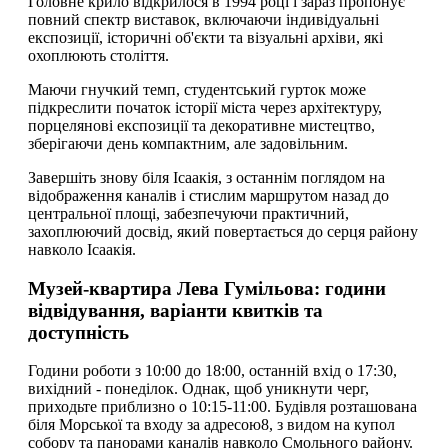
Головне крило відкрилося в 1994 році і зараз пропонує
повний спектр виставок, включаючи індивідуальні
експозиції, історичні об'єкти та візуальні архіви, які
охоплюють століття.
Маючи гнучкий темп, студентський гурток може
підкреслити початок історії міста через архітектуру,
порцелянові експозиції та декоративне мистецтво,
зберігаючи день компактним, але задовільним.
Завершіть знову біля Ісаакія, з останнім поглядом на
відображення каналів і стислим маршрутом назад до
центральної площі, забезпечуючи практичний,
захоплюючий досвід, який повертається до серця району
навколо Ісаакія.
Музей-квартира Лева Гумільова: години
відвідування, варіанти квитків та
доступність
Години роботи з 10:00 до 18:00, останній вхід о 17:30,
вихідний - понеділок. Однак, щоб уникнути черг,
приходьте приблизно о 10:15-11:00. Будівля розташована
біля Морської та входу за адресою8, з видом на купол
собору та панорами каналів навколо Смольного району.