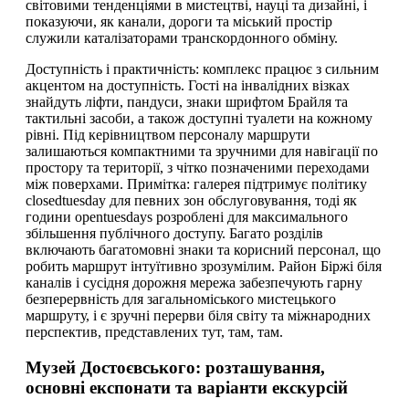
світовими тенденціями в мистецтві, науці та дизайні, і
показуючи, як канали, дороги та міський простір
служили каталізаторами транскордонного обміну.
Доступність і практичність: комплекс працює з сильним
акцентом на доступність. Гості на інвалідних візках
знайдуть ліфти, пандуси, знаки шрифтом Брайля та
тактильні засоби, а також доступні туалети на кожному
рівні. Під керівництвом персоналу маршрути
залишаються компактними та зручними для навігації по
простору та території, з чітко позначеними переходами
між поверхами. Примітка: галерея підтримує політику
closedtuesday для певних зон обслуговування, тоді як
години opentuesdays розроблені для максимального
збільшення публічного доступу. Багато розділів
включають багатомовні знаки та корисний персонал, що
робить маршрут інтуїтивно зрозумілим. Район Біржі біля
каналів і сусідня дорожня мережа забезпечують гарну
безперервність для загальноміського мистецького
маршруту, і є зручні перерви біля світу та міжнародних
перспектив, представлених тут, там, там.
Музей Достоєвського: розташування,
основні експонати та варіанти екскурсій