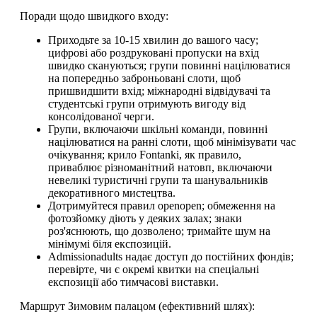
Поради щодо швидкого входу:
Приходьте за 10-15 хвилин до вашого часу;
цифрові або роздруковані пропуски на вхід
швидко скануються; групи повинні націлюватися
на попередньо заброньовані слоти, щоб
пришвидшити вхід; міжнародні відвідувачі та
студентські групи отримують вигоду від
консолідованої черги.
Групи, включаючи шкільні команди, повинні
націлюватися на ранні слоти, щоб мінімізувати час
очікування; крило Fontanki, як правило,
приваблює різноманітний натовп, включаючи
невеликі туристичні групи та шанувальників
декоративного мистецтва.
Дотримуйтеся правил openopen; обмеження на
фотозйомку діють у деяких залах; знаки
роз'яснюють, що дозволено; тримайте шум на
мінімумі біля експозицій.
Admissionadults надає доступ до постійних фондів;
перевірте, чи є окремі квитки на спеціальні
експозиції або тимчасові виставки.
Маршрут Зимовим палацом (ефективний шлях):