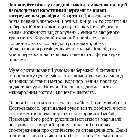
Заплануйте візит у середині тижня в міжсезоння, щоб
насолодитися коротшими чергами та більш
зосередженим досвідом.
Квартира Достоєвського
розташована в збереженій будівлі кінця 19-го століття на
набережній Фонтанки в центрі Санкт-Петербурга, в
межах досяжності від сполучень Леніна та місцевого
транспорту. Короткий сходовий проліт веде до
головного залу, і хоча є доступ сходами, об'єкт
обладнано для розміщення користувачів інвалідних
візків через вхід на першому поверсі та ліфт на верхні
поверхи.
Музей розташований уздовж набережної Фонтанки в
історичному центрі міста, з легкими прогулянками від
найближчої станції метро. Коридор Леніна поблизу
додає текстури візиту, а чіткі знаки допомагають
міжнародним гостям і місцевим жителям.
Основні експонати включають кабінет і письмовий стіл
Достоєвського, оригінальні рукописи та особисті листи;
асортимент включає портрети та старовинні меблі.
Приклади його робіт, рукописні нотатки та маргіналії
розкривають творчий процес; поховані на полях
спостереження про суспільство та справедливість. Деякі
підписи згадують такі постаті, як Попов, Олександр та