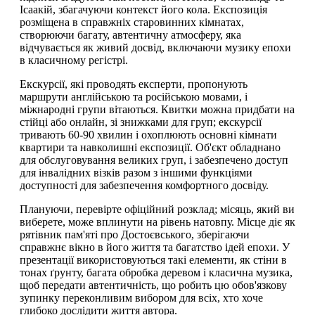
Ісаакій, збагачуючи контекст його кола. Експозиція
розміщена в справжніх старовинних кімнатах,
створюючи багату, автентичну атмосферу, яка
відчувається як живий досвід, включаючи музику епохи
в класичному регістрі.
Екскурсії, які проводять експерти, пропонують
маршрути англійською та російською мовами, і
міжнародні групи вітаються. Квитки можна придбати на
стійці або онлайн, зі знижками для груп; екскурсії
тривають 60-90 хвилин і охоплюють основні кімнати
квартири та навколишні експозиції. Об'єкт обладнано
для обслуговування великих груп, і забезпечено доступ
для інвалідних візків разом з іншими функціями
доступності для забезпечення комфортного досвіду.
Плануючи, перевірте офіційний розклад; місяць, який ви
виберете, може вплинути на рівень натовпу. Місце діє як
рятівник пам'яті про Достоєвського, зберігаючи
справжнє вікно в його життя та багатство ідей епохи. У
презентації використовуються такі елементи, як стіни в
тонах ґрунту, багата обробка деревом і класична музика,
щоб передати автентичність, що робить цю обов'язкову
зупинку переконливим вибором для всіх, хто хоче
глибоко дослідити життя автора.