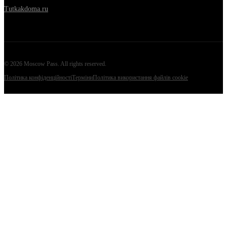
Tutkakdoma.ru
©
2026
Moscow Pass
. All rights reserved.
Політика конфіденційності
Терміни
Політика використання файлів cookie