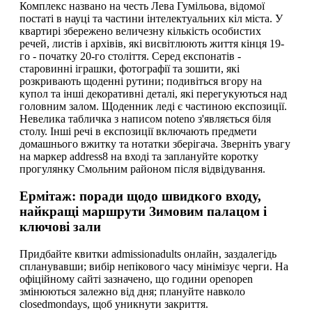
Комплекс названо на честь Лева Гумільова, відомої
постаті в науці та частини інтелектуальних кіл міста. У
квартирі збережено величезну кількість особистих
речей, листів і архівів, які висвітлюють життя кінця 19-
го - початку 20-го століття. Серед експонатів -
старовинні іграшки, фотографії та зошити, які
розкривають щоденні рутини; подивіться вгору на
купол та інші декоративні деталі, які перегукуються над
головним залом. Щоденник леді є частиною експозиції.
Невелика табличка з написом noteno з'являється біля
столу. Інші речі в експозиції включають предмети
домашнього вжитку та нотатки зберігача. Зверніть увагу
на маркер address8 на вході та заплануйте коротку
прогулянку Смольним районом після відвідування.
Ермітаж: поради щодо швидкого входу,
найкращі маршрути Зимовим палацом і
ключові зали
Придбайте квитки admissionadults онлайн, заздалегідь
спланувавши; вибір непікового часу мінімізує черги. На
офіційному сайті зазначено, що години openopen
змінюються залежно від дня; плануйте навколо
closedmondays, щоб уникнути закриття.