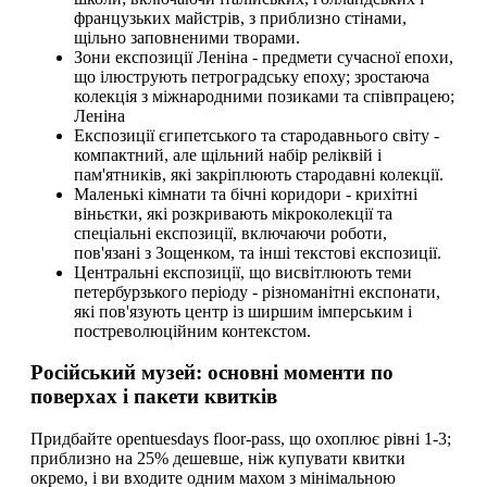
французьких майстрів, з приблизно стінами,
щільно заповненими творами.
Зони експозиції Леніна - предмети сучасної епохи,
що ілюструють петроградську епоху; зростаюча
колекція з міжнародними позиками та співпрацею;
Леніна
Експозиції єгипетського та стародавнього світу -
компактний, але щільний набір реліквій і
пам'ятників, які закріплюють стародавні колекції.
Маленькі кімнати та бічні коридори - крихітні
віньєтки, які розкривають мікроколекції та
спеціальні експозиції, включаючи роботи,
пов'язані з Зощенком, та інші текстові експозиції.
Центральні експозиції, що висвітлюють теми
петербурзького періоду - різноманітні експонати,
які пов'язують центр із ширшим імперським і
постреволюційним контекстом.
Російський музей: основні моменти по
поверхах і пакети квитків
Придбайте opentuesdays floor-pass, що охоплює рівні 1-3;
приблизно на 25% дешевше, ніж купувати квитки
окремо, і ви входите одним махом з мінімальною