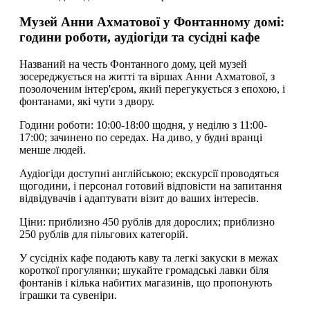
Музей Анни Ахматової у Фонтанному домі:
години роботи, аудіогіди та сусідні кафе
Названий на честь Фонтанного дому, цей музей
зосереджується на житті та віршах Анни Ахматової, з
позолоченим інтер'єром, який перегукується з епохою, і
фонтанами, які чути з двору.
Години роботи: 10:00-18:00 щодня, у неділю з 11:00-
17:00; зачинено по середах. На диво, у будні вранці
менше людей.
Аудіогіди доступні англійською; екскурсії проводяться
щогодини, і персонал готовий відповісти на запитання
відвідувачів і адаптувати візит до ваших інтересів.
Ціни: приблизно 450 рублів для дорослих; приблизно
250 рублів для пільгових категорій.
У сусідніх кафе подають каву та легкі закуски в межах
короткої прогулянки; шукайте громадські лавки біля
фонтанів і кілька набитих магазинів, що пропонують
іграшки та сувеніри.