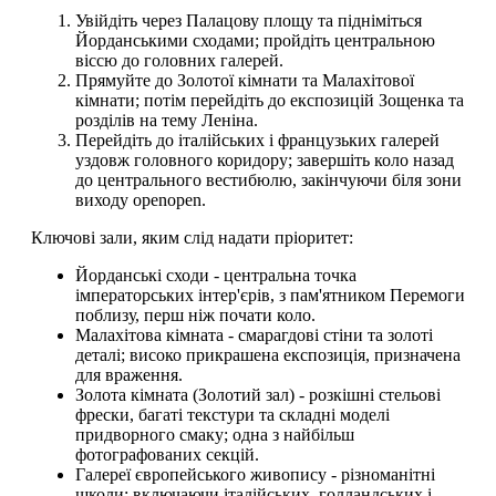
Увійдіть через Палацову площу та підніміться
Йорданськими сходами; пройдіть центральною
віссю до головних галерей.
Прямуйте до Золотої кімнати та Малахітової
кімнати; потім перейдіть до експозицій Зощенка та
розділів на тему Леніна.
Перейдіть до італійських і французьких галерей
уздовж головного коридору; завершіть коло назад
до центрального вестибюлю, закінчуючи біля зони
виходу openopen.
Ключові зали, яким слід надати пріоритет:
Йорданські сходи - центральна точка
імператорських інтер'єрів, з пам'ятником Перемоги
поблизу, перш ніж почати коло.
Малахітова кімната - смарагдові стіни та золоті
деталі; високо прикрашена експозиція, призначена
для враження.
Золота кімната (Золотий зал) - розкішні стельові
фрески, багаті текстури та складні моделі
придворного смаку; одна з найбільш
фотографованих секцій.
Галереї європейського живопису - різноманітні
школи; включаючи італійських, голландських і