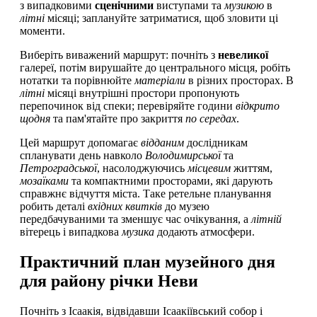
з випадковими
сценічними
виступами та
музикою
в
літні
місяці; заплануйте затриматися, щоб зловити ці
моменти.
Виберіть виважений маршрут: почніть з
невеликої
галереї, потім вирушайте до центрального місця, робіть
нотатки та порівнюйте
матеріали
в різних просторах. В
літні
місяці внутрішні простори пропонують
перепочинок від спеки; перевіряйте години
відкрито
щодня
та пам'ятайте про закриття
по середах
.
Цей маршрут допомагає
відданим
дослідникам
спланувати день навколо
Володимирської
та
Петроградської
, насолоджуючись
місцевим
життям,
мозаїками
та компактними просторами, які дарують
справжнє відчуття міста. Таке ретельне планування
робить деталі
вхідних квитків
до музею
передбачуваними та зменшує час очікування, а
літній
вітерець і випадкова
музика
додають атмосфери.
Практичний план музейного дня
для району річки Неви
Почніть з Ісаакія, відвідавши Ісаакіївський собор і