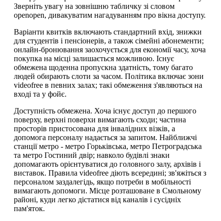
Зверніть увагу на зовнішню табличку зі словом
openopen, дивакуватим нагадуванням про вікна доступу.
Варіанти квитків включають стандартний вхід, знижки
для студентів і пенсіонерів, а також сімейні абонементи;
онлайн-бронювання заохочується для економії часу, хоча
покупка на місці залишається можливою. Існує
обмежена щоденна пропускна здатність, тому багато
людей обирають слоти за часом. Політика включає зони
videofree в певних залах; такі обмеження з'являються на
вході та у фойє.
Доступність обмежена. Хоча існує доступ до першого
поверху, верхні поверхи вимагають сходи; частина
просторів пристосована для інвалідних візків, а
допомога персоналу надається за запитом. Найближчі
станції метро - метро Горьківська, метро Петроградська
та метро Гостиний двір; навколо будівлі знаки
допомагають орієнтуватися до головного залу, архівів і
виставок. Правила videofree діють всередині; зв'яжіться з
персоналом заздалегідь, якщо потреби в мобільності
вимагають допомоги. Місце розташоване в Смольному
районі, куди легко дістатися від каналів і сусідніх
пам'яток.