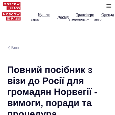
Купити
Трансфери
Оренда
Досвід
зараз
з аеропорту
авто
Блог
Повний посібник з
візи до Росії для
громадян Норвегії -
вимоги, поради та
процедура