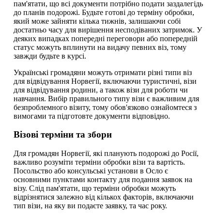
пам'ятати, що всі документи потрібно подати заздалегідь
до планів подорожі. Будьте готові до терміну обробки,
який може зайняти кілька тижнів, залишаючи собі
достатньо часу для вирішення несподіваних затримок. У
деяких випадках попередні переговори або попередній
статус можуть вплинути на видачу певних віз, тому
завжди будьте в курсі.
Українські громадяни можуть отримати різні типи віз
для відвідування Норвегії, включаючи туристичні, візи
для відвідування родини, а також візи для роботи чи
навчання. Вибір правильного типу візи є важливим для
безпроблемного візиту, тому обов'язково ознайомтеся з
вимогами та підготовте документи відповідно.
Візові терміни та збори
Для громадян Норвегії, які планують подорожі до Росії,
важливо розуміти терміни обробки візи та вартість.
Посольство або консульські установи в Осло є
основними пунктами контакту для подання заявок на
візу. Слід пам'ятати, що терміни обробки можуть
відрізнятися залежно від кількох факторів, включаючи
тип візи, на яку ви подаєте заявку, та час року.