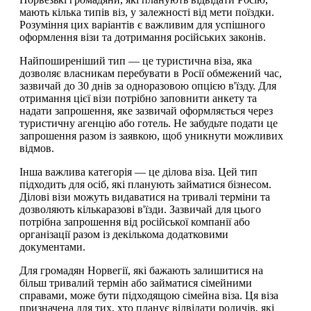
мають кілька типів віз, у залежності від мети поїздки.
Розуміння цих варіантів є важливим для успішного
оформлення візи та дотримання російських законів.
Найпоширеніший тип — це туристична віза, яка
дозволяє власникам перебувати в Росії обмежений час,
зазвичай до 30 днів за одноразовою опцією в'їзду. Для
отримання цієї візи потрібно заповнити анкету та
надати запрошення, яке зазвичай оформляється через
туристичну агенцію або готель. Не забудьте подати це
запрошення разом із заявкою, щоб уникнути можливих
відмов.
Інша важлива категорія — це ділова віза. Цей тип
підходить для осіб, які планують займатися бізнесом.
Ділові візи можуть видаватися на тривалі терміни та
дозволяють кількаразові в'їзди. Зазвичай для цього
потрібна запрошення від російської компанії або
організації разом із декількома додатковими
документами.
Для громадян Норвегії, які бажають залишитися на
більш тривалий термін або займатися сімейними
справами, може бути підходящою сімейна віза. Ця віза
призначена для тих, хто планує відвідати родичів, які