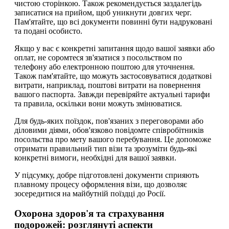
чистою сторінкою. Також рекомендується заздалегідь
записатися на прийом, щоб уникнути довгих черг.
Пам'ятайте, що всі документи повинні бути надруковані
та подані особисто.
Якщо у вас є конкретні запитання щодо вашої заявки або
оплат, не соромтеся зв'язатися з посольством по
телефону або електронною поштою для уточнення.
Також пам'ятайте, що можуть застосовуватися додаткові
витрати, наприклад, поштові витрати на повернення
вашого паспорта. Завжди перевіряйте актуальні тарифи
та правила, оскільки вони можуть змінюватися.
Для будь-яких поїздок, пов'язаних з переговорами або
діловими діями, обов'язково повідомте співробітників
посольства про мету вашого перебування. Це допоможе
отримати правильний тип візи та зрозуміти будь-які
конкретні вимоги, необхідні для вашої заявки.
У підсумку, добре підготовлені документи сприяють
плавному процесу оформлення візи, що дозволяє
зосередитися на майбутній поїздці до Росії.
Охорона здоров'я та страхування
подорожей: розглянуті аспекти