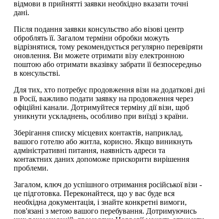
відмови в прийнятті заявки необхідно вказати точні
дані.
Після подання заявки консульство або візові центр
оброблять її. Загалом терміни обробки можуть
відрізнятися, тому рекомендується регулярно перевіряти
оновлення. Ви можете отримати візу електронною
поштою або отримати вказівку забрати її безпосередньо
в консульстві.
Для тих, хто потребує продовження візи на додаткові дні
в Росії, важливо подати заявку на продовження через
офіційні канали. Дотримуйтеся терміну дії візи, щоб
уникнути ускладнень, особливо при виїзді з країни.
Зберігання списку місцевих контактів, наприклад,
вашого готелю або житла, корисно. Якщо виникнуть
адміністративні питання, наявність адреси та
контактних даних допоможе прискорити вирішення
проблеми.
Загалом, ключ до успішного отримання російської візи -
це підготовка. Переконайтеся, що у вас буде вся
необхідна документація, і знайте конкретні вимоги,
пов'язані з метою вашого перебування. Дотримуючись