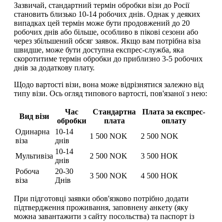
Зазвичай, стандартний термін обробки візи до Росії
становить близько 10-14 робочих днів. Однак у деяких
випадках цей термін може бути продовжений до 20
робочих днів або більше, особливо в пікові сезони або
через збільшений обсяг заявок. Якщо вам потрібна віза
швидше, може бути доступна експрес-служба, яка
скоротитиме термін обробки до приблизно 3-5 робочих
днів за додаткову плату.
Щодо вартості візи, вона може відрізнятися залежно від
типу візи. Ось огляд типового вартості, пов'язаної з нею:
Час
Стандартна
Плата за експрес-
Вид візи
обробки
плата
оплату
Одинарна
10-14
1 500 NOK
2 500 NOK
віза
днів
10-14
Мультивіза
2 500 NOK
3 500 НОК
днів
Робоча
20-30
3 500 NOK
4 500 НОК
віза
Днів
При підготовці заявки обов'язково потрібно додати
підтвердження проживання, заповнену анкету (яку
можна завантажити з сайту посольства) та паспорт із