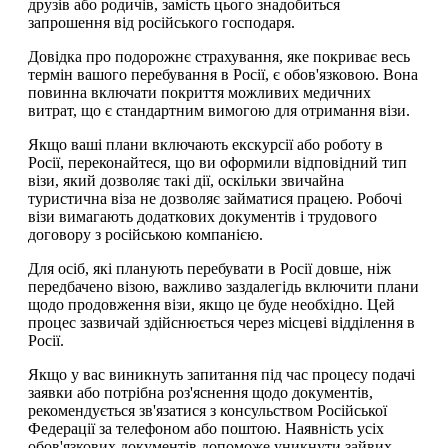
друзів або родичів, замість цього знадобиться
запрошення від російського господаря.
Довідка про подорожнє страхування, яке покриває весь
термін вашого перебування в Росії, є обов'язковою. Вона
повинна включати покриття можливих медичних
витрат, що є стандартним вимогою для отримання візи.
Якщо ваші плани включають екскурсії або роботу в
Росії, переконайтеся, що ви оформили відповідний тип
візи, який дозволяє такі дії, оскільки звичайна
туристична віза не дозволяє займатися працею. Робочі
візи вимагають додаткових документів і трудового
договору з російською компанією.
Для осіб, які планують перебувати в Росії довше, ніж
передбачено візою, важливо заздалегідь включити плани
щодо продовження візи, якщо це буде необхідно. Цей
процес зазвичай здійснюється через місцеві відділення в
Росії.
Якщо у вас виникнуть запитання під час процесу подачі
заявки або потрібна роз'яснення щодо документів,
рекомендується зв'язатися з консульством Російської
Федерації за телефоном або поштою. Наявність усіх
обов'язкових документів допоможе уникнути зайвих