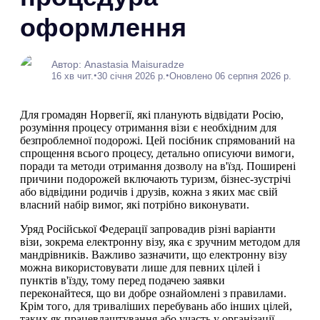
оформлення
Автор: Anastasia Maisuradze
•
•
16 хв чит.
30 січня 2026 р.
Оновлено 06 серпня 2026 р.
Для громадян Норвегії, які планують відвідати Росію,
розуміння процесу отримання візи є необхідним для
безпроблемної подорожі. Цей посібник спрямований на
спрощення всього процесу, детально описуючи вимоги,
поради та методи отримання дозволу на в'їзд. Поширені
причини подорожей включають туризм, бізнес-зустрічі
або відвідини родичів і друзів, кожна з яких має свій
власний набір вимог, які потрібно виконувати.
Уряд Російської Федерації запровадив різні варіанти
візи, зокрема електронну візу, яка є зручним методом для
мандрівників. Важливо зазначити, що електронну візу
можна використовувати лише для певних цілей і
пунктів в'їзду, тому перед подачею заявки
переконайтеся, що ви добре ознайомлені з правилами.
Крім того, для триваліших перебувань або інших цілей,
таких як працевлаштування або участь у організації,