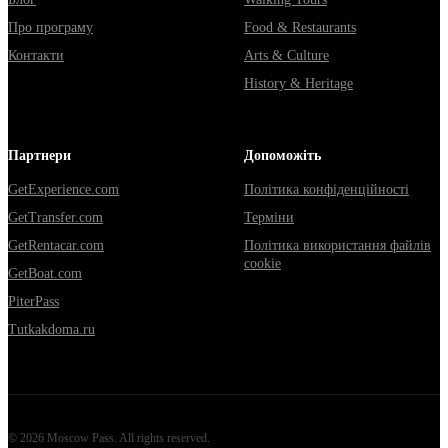
Про програму
Food & Restaurants
Контакти
Arts & Culture
History & Heritage
Партнери
Допоможіть
GetExperience.com
Політика конфіденційності
GetTransfer.com
Терміни
GetRentacar.com
Політика використання файлів
cookie
GetBoat.com
PiterPass
Tutkakdoma.ru
©
2026
Moscow Pass
. All rights reserved.