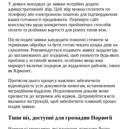
У деяких випадках до заявки потрібно додати
адміністративний збір. Цей збір можна сплатити по
телефону або електронною поштою для підтвердження
вашої готовності продовжити. Перевірте сайт
консульства щодо конкретних прийнятних способів
оплати та розбивки вартості для різних типів візи.
Після подачі заявки кандидати повинні стежити за
термінами обробки та бути готові чекати кілька днів на
схвалення. Рекомендується подавати заявку заздалегідь
до запланованих дат подорожі, щоб уникнути будь-яких
проблем у останній момент, особливо якщо ваш
маршрут включає подорож до віддалених районів, таких
як Кіркенес.
Протягом цього процесу важливо забезпечити
відповідність усіх документів вимогам, встановленим
міграційним відділом. Недоповнення доказів може
призвести до затримок або відмов. Дотримуйтеся всіх
вказаних інструкцій, щоб забезпечити плавний процес
подачі заявки.
Типи віз, доступні для громадян Норвегії
Норвезькі громадяни, які планують відвідати Росію,