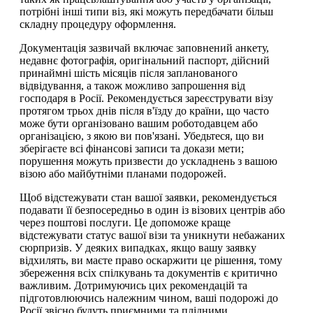
потрібні інші типи віз, які можуть передбачати більш
складну процедуру оформлення.
Документація зазвичай включає заповнений анкету,
недавнє фотографія, оригінальний паспорт, дійсний
принаймні шість місяців після запланованого
відвідування, а також можливо запрошення від
господаря в Росії. Рекомендується зареєструвати візу
протягом трьох днів після в'їзду до країни, що часто
може бути організовано вашим роботодавцем або
організацією, з якою ви пов'язані. Убедьтеся, що ви
зберігаєте всі фінансові записи та докази мети;
порушення можуть призвести до ускладнень з вашою
візою або майбутніми планами подорожей.
Щоб відстежувати стан вашої заявки, рекомендується
подавати її безпосередньо в один із візових центрів або
через поштові послуги. Це допоможе краще
відстежувати статус вашої візи та уникнути небажаних
сюрпризів. У деяких випадках, якщо вашу заявку
відхилять, ви маєте право оскаржити це рішення, тому
збереження всіх спілкувань та документів є критично
важливим. Дотримуючись цих рекомендацій та
підготовлюючись належним чином, ваші подорожі до
Росії звісно будуть приємними та плідними.