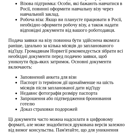
Візова підтримка: Особи, які бажають навчатися в
Росії, повинні оформити навчальну візу через
навчальний заклад.
Робоча віза: Якщо ви плануєте працювати в Росії,
необхідно оформити робочу візу, а також надати
відповідні документи від вашого роботодавця.
Подача заявки на візу повинна бути здійснена якомога
раніше, ідеально за кілька місяців до запланованого
від'їзду. Громадянам Норвегії рекомендується зібрати всі
необхідні документи перед подачею заявки, щоб
уникнути будь-яких затримок. Основні документи
включають:
Заповнений анкета для візи
Паспорт із терміном дії щонайменше на шість
місяців після запланованої дати від'їзду
Недавнє фотографія розміру паспорта
Запрошення або підтвердження бронювання
готелю
Доказ страховки подорожей
Ці документи часто можна надсилати в цифровому
форматі, але може знадобитися друкована версія залежно
від вимог консульства. Пам'ятайте, що для уникнення