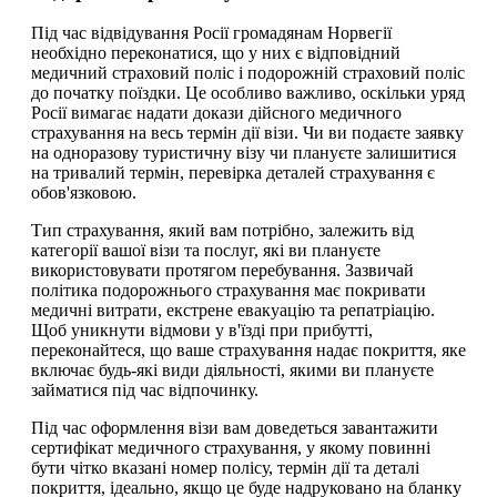
Під час відвідування Росії громадянам Норвегії
необхідно переконатися, що у них є відповідний
медичний страховий поліс і подорожній страховий поліс
до початку поїздки. Це особливо важливо, оскільки уряд
Росії вимагає надати докази дійсного медичного
страхування на весь термін дії візи. Чи ви подаєте заявку
на одноразову туристичну візу чи плануєте залишитися
на тривалий термін, перевірка деталей страхування є
обов'язковою.
Тип страхування, який вам потрібно, залежить від
категорії вашої візи та послуг, які ви плануєте
використовувати протягом перебування. Зазвичай
політика подорожнього страхування має покривати
медичні витрати, екстрене евакуацію та репатріацію.
Щоб уникнути відмови у в'їзді при прибутті,
переконайтеся, що ваше страхування надає покриття, яке
включає будь-які види діяльності, якими ви плануєте
займатися під час відпочинку.
Під час оформлення візи вам доведеться завантажити
сертифікат медичного страхування, у якому повинні
бути чітко вказані номер полісу, термін дії та деталі
покриття, ідеально, якщо це буде надруковано на бланку