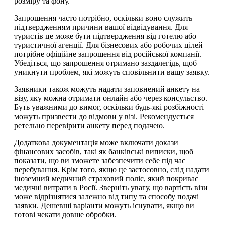
розміру та фону.
Запрошення часто потрібно, оскільки воно служить
підтвердженням причини вашої відвідування. Для
туристів це може бути підтвердження від готелю або
туристичної агенції. Для бізнесових або робочих цілей
потрібне офіційне запрошення від російської компанії.
Убедіться, що запрошення отримано заздалегідь, щоб
уникнути проблем, які можуть сповільнити вашу заявку.
Заявники також можуть надати заповнений анкету на
візу, яку можна отримати онлайн або через консульство.
Буть уважними до вимог, оскільки будь-які розбіжності
можуть призвести до відмови у візі. Рекомендується
ретельно перевірити анкету перед подачею.
Додаткова документація може включати докази
фінансових засобів, такі як банківські виписки, щоб
показати, що ви зможете забезпечити себе під час
перебування. Крім того, якщо це застосовно, слід надати
іноземний медичний страховий поліс, який покриває
медичні витрати в Росії. Зверніть увагу, що вартість візи
може відрізнятися залежно від типу та способу подачі
заявки. Дешевші варіанти можуть існувати, якщо ви
готові чекати довше обробки.