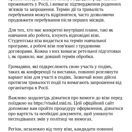
проживають у Росії, і вимагає підтвердження родинних
зв'язків та запрошення. Термін дії та тривалість
перебування можуть відрізнятися, часто дозволяючи
продовжити перебування після перших місяців.
Для тих, хто має конкретні внутрішні плани, такі як
навчання або робота, існують відповідні візи.
Студентська віза видається на термін навчальної
програми, а робочі візи пов'язані з трудовими
договорами. Кожна з них вимагає ретельної підготовки
і, як правило, має довший термін обробки.
Громадяни, які підкреслюють свою участь у подіях,
таких як конференції та виставки, повинні розглянути
варіант візи для участі в подіях. Зазвичай вони дійсні
протягом тривалості події та вимагають запрошення від
організатора в Росії.
Важливо заздалегідь дізнатися про вимоги до візи перед
поїздкою на https://visakd.mid.ru. Цей офіційний сайт
допоможе вам пройти процедуру оформлення, дізнатися
про вартість та необхідні документи, щоб уникнути
несподіваних змін у політиці чи вимогах.
Регіон, незалежно від типу візи, кандидати повинні