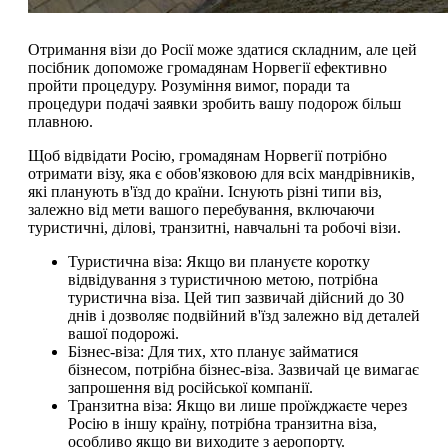
Отримання візи до Росії може здатися складним, але цей
посібник допоможе громадянам Норвегії ефективно
пройти процедуру. Розуміння вимог, поради та
процедури подачі заявки зробить вашу подорож більш
плавною.
Щоб відвідати Росію, громадянам Норвегії потрібно
отримати візу, яка є обов'язковою для всіх мандрівників,
які планують в'їзд до країни. Існують різні типи віз,
залежно від мети вашого перебування, включаючи
туристичні, ділові, транзитні, навчальні та робочі візи.
Туристична віза: Якщо ви плануєте коротку
відвідування з туристичною метою, потрібна
туристична віза. Цей тип зазвичай дійсний до 30
днів і дозволяє подвійний в'їзд залежно від деталей
вашої подорожі.
Бізнес-віза: Для тих, хто планує займатися
бізнесом, потрібна бізнес-віза. Зазвичай це вимагає
запрошення від російської компанії.
Транзитна віза: Якщо ви лише проїжджаєте через
Росію в іншу країну, потрібна транзитна віза,
особливо якщо ви виходите з аеропорту.