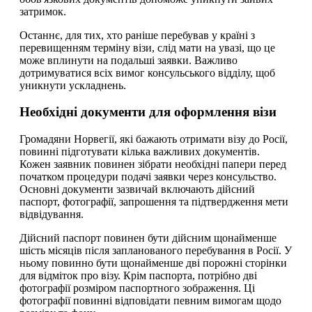
затримок.
Останнє, для тих, хто раніше перебував у країні з
перевищенням терміну візи, слід мати на увазі, що це
може вплинути на подальші заявки. Важливо
дотримуватися всіх вимог консульського відділу, щоб
уникнути ускладнень.
Необхідні документи для оформлення візи
Громадяни Норвегії, які бажають отримати візу до Росії,
повинні підготувати кілька важливих документів.
Кожен заявник повинен зібрати необхідні папери перед
початком процедури подачі заявки через консульство.
Основні документи зазвичай включають дійсний
паспорт, фотографії, запрошення та підтвердження мети
відвідування.
Дійсний паспорт повинен бути дійсним щонайменше
шість місяців після запланованого перебування в Росії. У
ньому повинно бути щонайменше дві порожні сторінки
для відміток про візу. Крім паспорта, потрібно дві
фотографії розміром паспортного зображення. Ці
фотографії повинні відповідати певним вимогам щодо