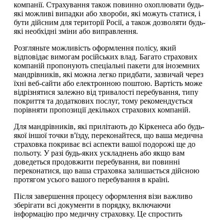
компанії. Страхування також повинно охоплювати будь-
які можливі випадки або хвороби, які можуть статися, і
бути дійсним для території Росії, а також дозволяти будь-
які необхідні зміни або виправлення.
Розгляньте можливість оформлення полісу, який
відповідає вимогам російських влад. Багато страхових
компаній пропонують спеціальні пакети для іноземних
мандрівників, які можна легко придбати, зазвичай через
їхні веб-сайти або електронною поштою. Вартість може
відрізнятися залежно від тривалості перебування, типу
покриття та додаткових послуг, тому рекомендується
порівняти пропозиції декількох страхових компаній.
Для мандрівників, які прилітають до Кіркенеса або будь-
якої іншої точки в'їзду, переконайтеся, що ваша медична
страховка покриває всі аспекти вашої подорожі ще до
польоту. У разі будь-яких ускладнень або якщо вам
доведеться продовжити перебування, ви повинні
переконатися, що ваша страховка залишається дійсною
протягом усього вашого перебування в країні.
Після завершення процесу оформлення візи важливо
зберігати всі документи в порядку, включаючи
інформацію про медичну страховку. Це спростить