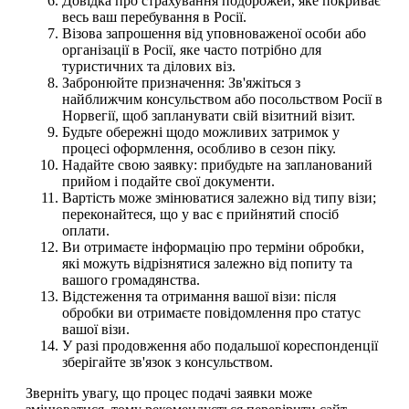
Довідка про страхування подорожей, яке покриває
весь ваш перебування в Росії.
Візова запрошення від уповноваженої особи або
організації в Росії, яке часто потрібно для
туристичних та ділових віз.
Забронюйте призначення: Зв'яжіться з
найближчим консульством або посольством Росії в
Норвегії, щоб запланувати свій візитний візит.
Будьте обережні щодо можливих затримок у
процесі оформлення, особливо в сезон піку.
Надайте свою заявку: прибудьте на запланований
прийом і подайте свої документи.
Вартість може змінюватися залежно від типу візи;
переконайтеся, що у вас є прийнятий спосіб
оплати.
Ви отримаєте інформацію про терміни обробки,
які можуть відрізнятися залежно від попиту та
вашого громадянства.
Відстеження та отримання вашої візи: після
обробки ви отримаєте повідомлення про статус
вашої візи.
У разі продовження або подальшої кореспонденції
зберігайте зв'язок з консульством.
Зверніть увагу, що процес подачі заявки може