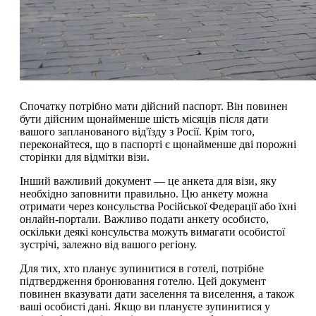
Спочатку потрібно мати дійсний паспорт. Він повинен
бути дійсним щонайменше шість місяців після дати
вашого запланованого від'їзду з Росії. Крім того,
переконайтеся, що в паспорті є щонайменше дві порожні
сторінки для відмітки візи.
Інший важливий документ — це анкета для візи, яку
необхідно заповнити правильно. Цю анкету можна
отримати через консульства Російської Федерації або їхні
онлайн-портали. Важливо подати анкету особисто,
оскільки деякі консульства можуть вимагати особистої
зустрічі, залежно від вашого регіону.
Для тих, хто планує зупинитися в готелі, потрібне
підтвердження бронювання готелю. Цей документ
повинен вказувати дати заселення та виселення, а також
ваші особисті дані. Якщо ви плануєте зупинитися у