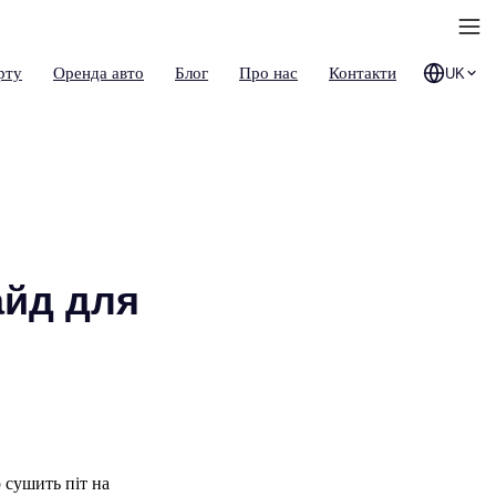
рту
Оренда авто
Блог
Про нас
Контакти
UK
айд для
р сушить піт на