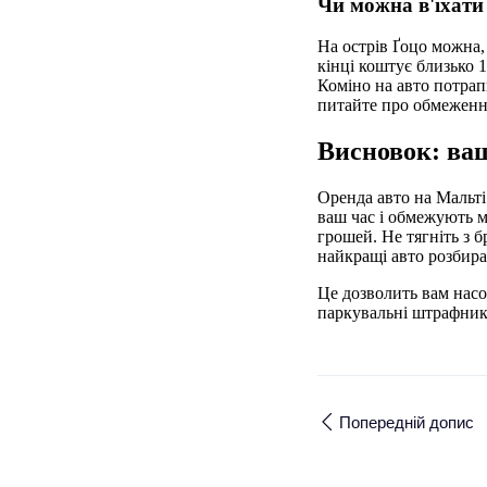
Чи можна в'їхати 
На острів Ґоцо можна,
кінці коштує близько 1
Коміно на авто потра
питайте про обмеження
Висновок: ваш
Оренда авто на Мальті
ваш час і обмежують м
грошей. Не тягніть з 
найкращі авто розбир
Це дозволить вам нас
паркувальні штрафники
Попередній допис