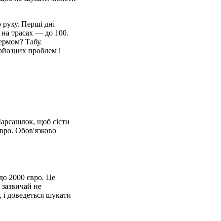
 руху. Перші дні
 на трасах — до 100.
ермом? Табу.
рйозних проблем і
Марсашлок, щоб сісти
євро. Обов'язково
до 2000 євро. Це
 зазвичай не
, і доведеться шукати