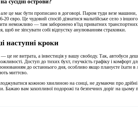
на сусідні острови?
 але це має бути прописано в договорі. Паром туди везе машини, 
6-20 євро. Це чудовий спосіб дізнатися мальтійське село з іншого
пити неможливо — там заборонено в'їзд приватних транспортних 
, щоб не зіпсувати собі відпустку анулюванням страховки.
і наступні кроки
 — це не витрата, а інвестиція у вашу свободу. Так, автобуси деш
ожливості. Доступ до тихих бухт, гнучкість графіку і комфорт дл
бронюванням до останнього дня, особливо якщо плануєте їхати в
ають миттєво.
олоджуватися кожною хвилиною на сонці, не думаючи про дрібн
. Бажаю вам захопливої подорожі та безпечних доріг на цьому 