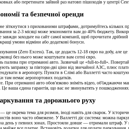
рковках або перетинати зайвий раз натовп пішоходів у центрі Сен
ономії та безпечної оренди
не зіткнутися з прихованими штрафами, дотримуйтесь кількох п
ання за 2-3 місяці може зекономити вам до 40% бюджету. Викор
е завжди заходьте на сайт самої компанії, щоб прочитати дрібний
 кращі умови відміни або додаткові бонуси.
ахування (Zero Excess). Так, це додасть 12-18 євро на добу, але ц
рковці без нього може коштувати вам сотні євро.
нь палива при отриманні авто. Зазвичай це «full-to-full». Поверта
ують заправку за півтори-дві ціни від звичайної АЗС, плюс плати
ендувати в аеропорту. Пункти в Слімі або Валлетті часто кошту
ки там немає аеропортових податків.
е. При отриманні авто обов'язково зніміть відео, об'їжджаючи м
. Це ваша єдина гарантія, що вас не звинуватять у пошкодженнях, 
аркування та дорожнього руху
— це окрема тема для розмов, іноді навіть для сварок. У історич
ристів воно часто обмежене. У Валлетті діє система: можна парк
 на день у певних зонах. Простояли довше — отримали штраф. У
а майже все платне. Встановіть додатки для оплати паркування,