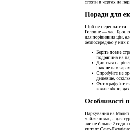
стояти в чергах на па
Поради для ек
Щоб не переплатити і 
Головне — час. Бронюв
для порівняння цін, ал
безпосередньо у них є
Беріть повне стр
подряпина на па
Дивіться на ріве
інакше вам зарах
Спробуйте не ор
дешевше, оскіль
Фотографуйте вс
кожне вікно, дах
Особливості п
Паркування на Мальті 
майже немає, а для ту
але не більше 2 годин
кшталт Сент-Джуліанс