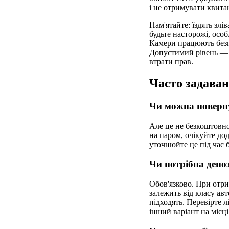
і не отримувати квитан
Пам'ятайте: їздять зл
будьте насторожі, особ
Камери працюють безпе
Допустимий рівень — 0
втрати прав.
Часто задаван
Чи можна поверну
Але це не безкоштовно
на паром, очікуйте дод
уточнюйте це під час
Чи потрібна депо
Обов'язково. При отри
залежить від класу авт
підходять. Перевірте л
інший варіант на місці