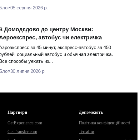
Блог
05 серпня 2026 р.
З Домодєдово до центру Москви:
Аероекспрес, автобус чи електричка
Аэроэкспресс за 45 минут, экспресс-автобус за 450
рублей, социальный автобус и обычная электричка.
Все способы уехать из...
Блог
30 липня 2026 р.
Партнери
Допоможіть
GetExperience.com
Політика конфіденційності
GetTransfer.com
Терміни