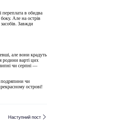
і переплата в обидва
 боку. Але на острів
засобів. Завжди
евші, але вони крадуть
я родини варті цих
 липні чи серпні —
і подряпини чи
прекрасному острові!
Наступний пост