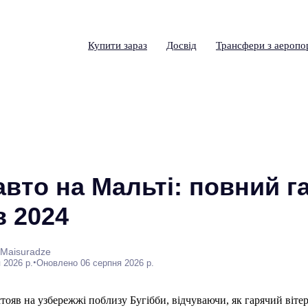
Купити зараз
Досвід
Трансфери з аеропо
вто на Мальті: повний г
в 2024
 Maisuradze
•
 2026 р.
Оновлено 06 серпня 2026 р.
стояв на узбережжі поблизу Бугібби, відчуваючи, як гарячий віте