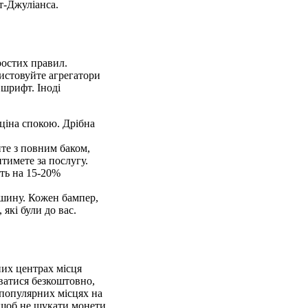
т-Джуліанса.
ростих правил.
истовуйте агрегатори
 шрифт. Іноді
е ціна спокою. Дрібна
йте з повним баком,
тимете за послугу.
ють на 15-20%
ашину. Кожен бампер,
які були до вас.
них центрах місця
уватися безкоштовно,
 популярних місцях на
 щоб не шукати монети