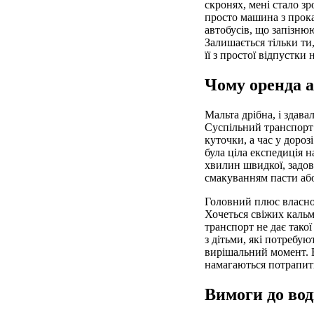
скронях, мені стало зр
просто машина з прокат
автобусів, що запізнюю
Залишається тільки ти
її з простої відпустки
Чому оренда а
Мальта дрібна, і здава
Суспільний транспорт
куточки, а час у дороз
була ціла експедиція н
хвилин швидкої, задов
смакуванням пасти аб
Головний плюс власно
Хочеться свіжих кальм
транспорт не дає такої
з дітьми, які потребую
вирішальний момент. Ви
намагаються потрапити
Вимоги до вод