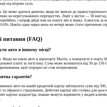
ції під вітрове скло.
іва. Це може здатися дивною, якщо ви звикли до правостороннього
ливо на нерегульованих перехрестях. Ліміт у містах — 50 км/год,
ребійно, і штраф дійде вам на пошту або в банку. Алкоголь за к
.0%. Навіть одна чарка вина на вечері може стати причиною се
і питання (FAQ)
ти авто в іншому місці?
. Якщо ви взяли авто в аеропорту Малти, а повертаєте в порту 
аткової плати за логістику. Сума може коливатися від 50 до 150 
 бронювання, щоб сюрприз не став неприємним.
зитна гарантія?
манних авто на вашій кредитній картці заблокують суму від 500 
о та обраного страхування. Дебетові картки або готівка для цього
іміт картки заздалегідь, інакше можуть відмовити у видачі ключів
.