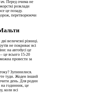
гач. Перед очима не
 жорсткі розклади
все це позаду.
подорож, перетворюючи
 Мальти
 дві величезні різниці.
утів не покриває всі
ни: на автобусі це
 — це всього 15-20
 можна провести за
атоку? Зупинилися.
ете туди. Жоден інший
інчити день. Для родин
я на годинник, це
у, коли всі