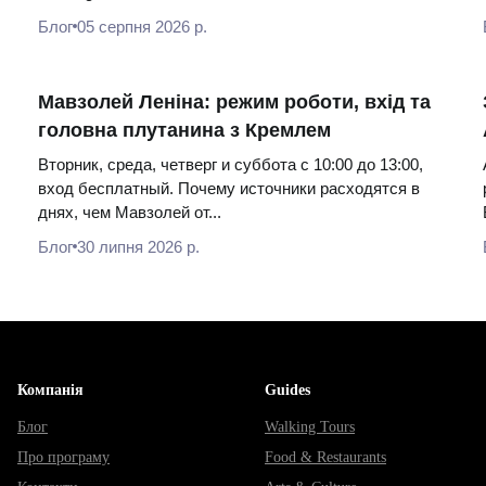
Блог
05 серпня 2026 р.
Мавзолей Леніна: режим роботи, вхід та
головна плутанина з Кремлем
Вторник, среда, четверг и суббота с 10:00 до 13:00,
вход бесплатный. Почему источники расходятся в
днях, чем Мавзолей от...
Блог
30 липня 2026 р.
Компанія
Guides
Блог
Walking Tours
Про програму
Food & Restaurants