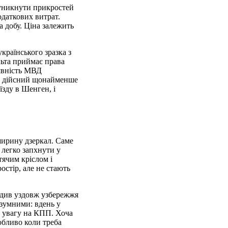
 уникнути прикростей
одаткових витрат.
а добу. Ціна залежить
країнського зразка з
льта приймає права
аявність МВД
рт дійсний щонайменше
їзду в Шенген, і
 ширину дзеркал. Саме
 легко запхнути у
тячим кріслом і
стір, але не стають
їздив уздовж узбережжя
озумними: вдень у
ь увагу на КПП. Хоча
обливо коли треба