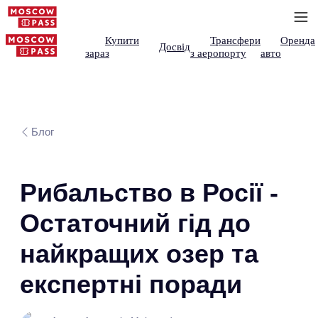
Купити
Трансфери
Оренда
Досвід
зараз
з аеропорту
авто
Блог
Рибальство в Росії -
Остаточний гід до
найкращих озер та
експертні поради