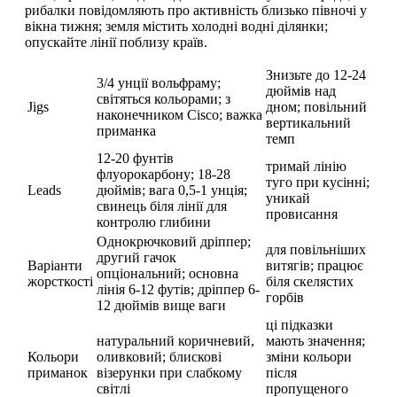
рибалки повідомляють про активність близько півночі у
вікна тижня; земля містить холодні водні ділянки;
опускайте лінії поблизу країв.
Знизьте до 12-24
3/4 унції вольфраму;
дюймів над
світяться кольорами; з
Jigs
дном; повільний
наконечником Cisco; важка
вертикальний
приманка
темп
12-20 фунтів
тримай лінію
флуорокарбону; 18-28
туго при кусінні;
Leads
дюймів; вага 0,5-1 унція;
уникай
свинець біля лінії для
провисання
контролю глибини
Однокрючковий дріппер;
для повільніших
другий гачок
Варіанти
витягів; працює
опціональний; основна
жорсткості
біля скелястих
лінія 6-12 футів; дріппер 6-
горбів
12 дюймів вище ваги
ці підказки
натуральний коричневий,
мають значення;
Кольори
оливковий; блискові
зміни кольори
приманок
візерунки при слабкому
після
світлі
пропущеного