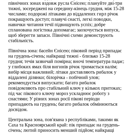
північних зонах вздовж русла Єнісею; плануйте дві-три
тижні, зосереджені на середину-кінець грудня, між 15-28
числами; подорожі літаками до віддалених гирл річок
покращують доступ; плавучі снасті, легкі поводки,
навички читання течії підвищують успіх; добре
спланована логістика допомагає; заохочується випуск,
щоб зберегти запаси. Північні схеми демонструють
стабільність.
Північна зона: басейн Єнісею; піковий період припадає
на грудень-січень; найкращі тижні - близько 15-28
грудня; течія зазвичай помірна; вночі температура падає;
у глибоких ямах біля вигинів річок тримається налім;
вибір місця важливий; літаки доставляють рибалок у
віддалені ділянки; білорічка - побічний улов;
рекомендується випускати; багато рибалок
повідомляють про стабільний ключ у кількох притоках;
під час пікового ключу мороз ускладнює роботу з
снастями; У різних зонах росії пікові періоди
припадають на грудень; багато рибалок обмінюються
досвідом.
Центральна зона, пов'язана з республіками, такими як
Саха та Красноярський край: пік припадає на грудень-
січень; лютий приносить менший підйом; найкращі