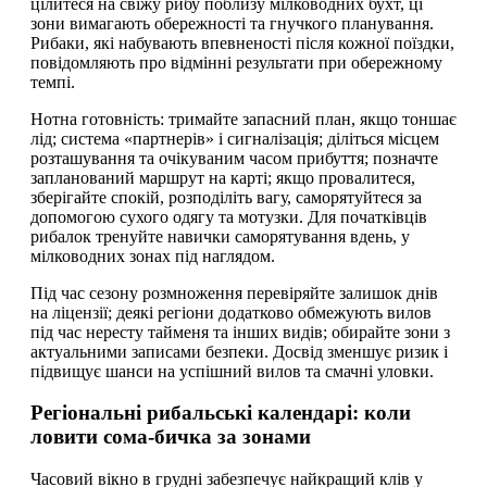
цілитеся на свіжу рибу поблизу мілководних бухт, ці
зони вимагають обережності та гнучкого планування.
Рибаки, які набувають впевненості після кожної поїздки,
повідомляють про відмінні результати при обережному
темпі.
Нотна готовність: тримайте запасний план, якщо тоншає
лід; система «партнерів» і сигналізація; діліться місцем
розташування та очікуваним часом прибуття; позначте
запланований маршрут на карті; якщо провалитеся,
зберігайте спокій, розподіліть вагу, саморятуйтеся за
допомогою сухого одягу та мотузки. Для початківців
рибалок тренуйте навички саморятування вдень, у
мілководних зонах під наглядом.
Під час сезону розмноження перевіряйте залишок днів
на ліцензії; деякі регіони додатково обмежують вилов
під час нересту тайменя та інших видів; обирайте зони з
актуальними записами безпеки. Досвід зменшує ризик і
підвищує шанси на успішний вилов та смачні уловки.
Регіональні рибальські календарі: коли
ловити сома-бичка за зонами
Часовий вікно в грудні забезпечує найкращий клів у