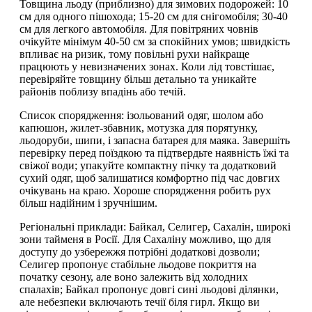
Товщина льоду (приблизно) для зимових подорожей: 10
см для одного пішохода; 15-20 см для снігомобіля; 30-40
см для легкого автомобіля. Для повітряних човнів
очікуйте мінімум 40-50 см за спокійних умов; швидкість
впливає на ризик, тому повільні рухи найкраще
працюють у невизначених зонах. Коли лід товстішає,
перевіряйте товщину більш детально та уникайте
районів поблизу впадінь або течій.
Список спорядження: ізольований одяг, шолом або
капюшон, жилет-збавник, мотузка для порятунку,
льодоруби, шипи, і запасна батарея для маяка. Завершіть
перевірку перед поїздкою та підтвердьте наявність їжі та
свіжої води; упакуйте компактну пічку та додатковий
сухий одяг, щоб залишатися комфортно під час довгих
очікувань на краю. Хороше спорядження робить рух
більш надійним і зручнішим.
Регіональні приклади: Байкал, Селигер, Сахалін, широкі
зони тайменя в Росії. Для Сахаліну можливо, що для
доступу до узбережжя потрібні додаткові дозволи;
Селигер пропонує стабільне льодове покриття на
початку сезону, але воно залежить від холодних
спалахів; Байкал пропонує довгі сині льодові ділянки,
але небезпеки включають течії біля гирл. Якщо ви