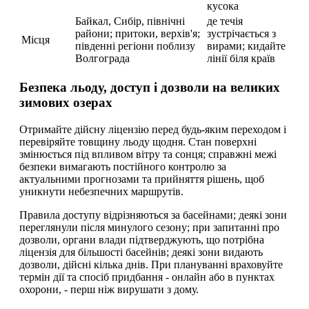
кусока
Байкал, Сибір, північні
де течія
райони; притоки, верхів'я;
зустрічається з
Місця
південні регіони поблизу
вирами; кидайте
Волгограда
лінії біля країв
Безпека льоду, доступ і дозволи на великих
зимових озерах
Отримайте дійсну ліцензію перед будь-яким переходом і
перевіряйте товщину льоду щодня. Стан поверхні
змінюється під впливом вітру та сонця; справжні межі
безпеки вимагають постійного контролю за
актуальними прогнозами та прийняття рішень, щоб
уникнути небезпечних маршрутів.
Правила доступу відрізняються за басейнами; деякі зони
переглянули після минулого сезону; при запитанні про
дозволи, органи влади підтверджують, що потрібна
ліцензія для більшості басейнів; деякі зони видають
дозволи, дійсні кілька днів. При плануванні враховуйте
термін дії та спосіб придбання - онлайн або в пунктах
охорони, - перш ніж вирушати з дому.