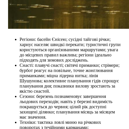
Регіони: басейн Єнісею; сусідні тайгові річки;
хариус населяє швидкі перекати; туристичні групи
користуються організованими маршрутами; увага
до місцевих правил важлива; регіони ідеально
підходять для зимових досліджень.
Снасті: плавучі снасті; світячі приманки; стрімери;
бурбот реагує на повільне, точне жонглювання
приманками; міцна лідерна нитка; лінія
Шушунова; колективне планування гідів спрощує
планування дня; показники вилову зростають за
якістю снастей.
Сезони: березень познаменовує завершення
льодових переходів; навіть у березні видимість
покращується до червня; цілий рік доступні
захищені ділянки; планування місяць за місяцем
має значення.
Техніки: тактика ловлі миню на річкових
поворотах з течійними карманами;