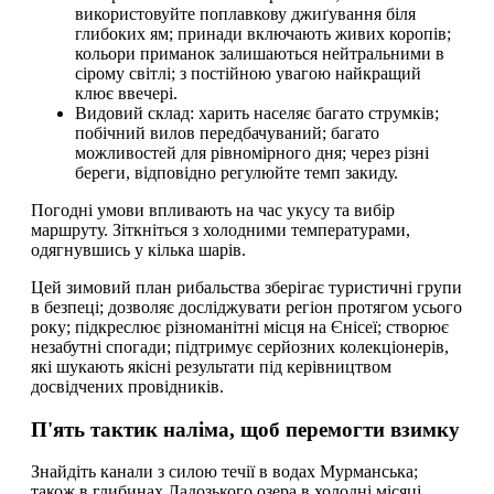
використовуйте поплавкову джиґування біля
глибоких ям; принади включають живих коропів;
кольори приманок залишаються нейтральними в
сірому світлі; з постійною увагою найкращий
клює ввечері.
Видовий склад: харить населяє багато струмків;
побічний вилов передбачуваний; багато
можливостей для рівномірного дня; через різні
береги, відповідно регулюйте темп закиду.
Погодні умови впливають на час укусу та вибір
маршруту. Зіткніться з холодними температурами,
одягнувшись у кілька шарів.
Цей зимовий план рибальства зберігає туристичні групи
в безпеці; дозволяє досліджувати регіон протягом усього
року; підкреслює різноманітні місця на Єнісеї; створює
незабутні спогади; підтримує серйозних колекціонерів,
які шукають якісні результати під керівництвом
досвідчених провідників.
П'ять тактик наліма, щоб перемогти взимку
Знайдіть канали з силою течії в водах Мурманська;
також в глибинах Ладозького озера в холодні місяці