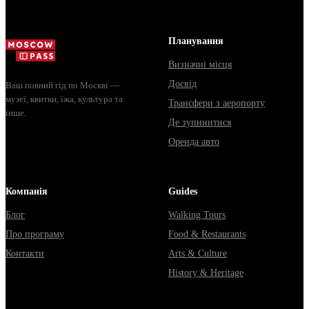
доехать из
электричка. 
Москвы через
способы уеха
Владими...
из...
Планування
Визначні місця
Досвід
Ваш повний гід по Москві —
музеї, квитки, їжа, культура та
Трансфери з аеропорту
інше.
Де зупинитися
Оренда авто
Компанія
Guides
Блог
Walking Tours
Про програму
Food & Restaurants
Контакти
Arts & Culture
History & Heritage