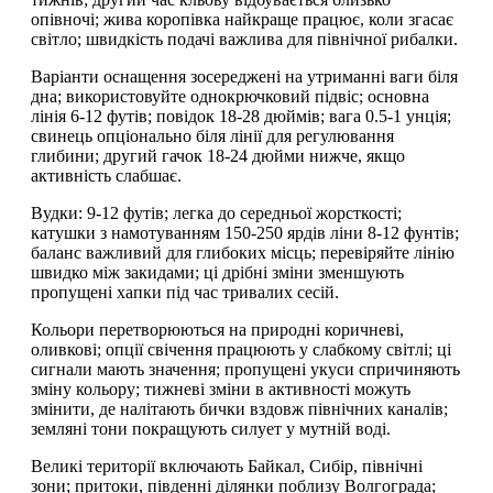
опівночі; жива коропівка найкраще працює, коли згасає
світло; швидкість подачі важлива для північної рибалки.
Варіанти оснащення зосереджені на утриманні ваги біля
дна; використовуйте однокрючковий підвіс; основна
лінія 6-12 футів; повідок 18-28 дюймів; вага 0.5-1 унція;
свинець опціонально біля лінії для регулювання
глибини; другий гачок 18-24 дюйми нижче, якщо
активність слабшає.
Вудки: 9-12 футів; легка до середньої жорсткості;
катушки з намотуванням 150-250 ярдів ліни 8-12 фунтів;
баланс важливий для глибоких місць; перевіряйте лінію
швидко між закидами; ці дрібні зміни зменшують
пропущені хапки під час тривалих сесій.
Кольори перетворюються на природні коричневі,
оливкові; опції свічення працюють у слабкому світлі; ці
сигнали мають значення; пропущені укуси спричиняють
зміну кольору; тижневі зміни в активності можуть
змінити, де налітають бички вздовж північних каналів;
земляні тони покращують силует у мутній воді.
Великі території включають Байкал, Сибір, північні
зони; притоки, південні ділянки поблизу Волгограда;