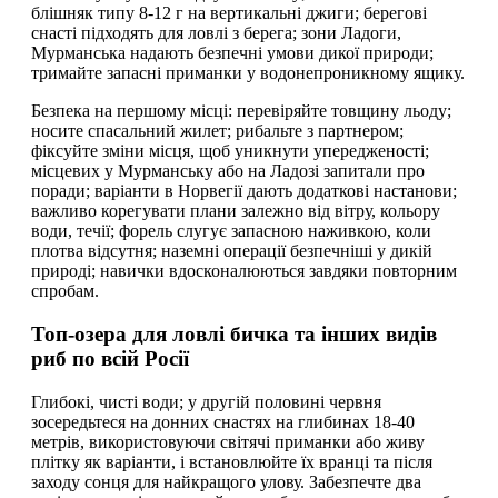
блішняк типу 8-12 г на вертикальні джиги; берегові
снасті підходять для ловлі з берега; зони Ладоги,
Мурманська надають безпечні умови дикої природи;
тримайте запасні приманки у водонепроникному ящику.
Безпека на першому місці: перевіряйте товщину льоду;
носите спасальний жилет; рибальте з партнером;
фіксуйте зміни місця, щоб уникнути упередженості;
місцевих у Мурманську або на Ладозі запитали про
поради; варіанти в Норвегії дають додаткові настанови;
важливо корегувати плани залежно від вітру, кольору
води, течії; форель слугує запасною наживкою, коли
плотва відсутня; наземні операції безпечніші у дикій
природі; навички вдосконалюються завдяки повторним
спробам.
Топ-озера для ловлі бичка та інших видів
риб по всій Росії
Глибокі, чисті води; у другій половині червня
зосередьтеся на донних снастях на глибинах 18-40
метрів, використовуючи світячі приманки або живу
плітку як варіанти, і встановлюйте їх вранці та після
заходу сонця для найкращого улову. Забезпечте два