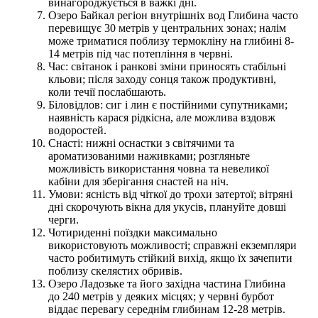
винагороджується в важкі дні.
Озеро Байкал регіон внутрішніх вод Глибина часто
перевищує 30 метрів у центральних зонах; налім
може триматися поблизу термокліну на глибині 8-
14 метрів під час потепління в червні.
Час: світанок і ранкові зміни приносять стабільні
кльови; після заходу сонця також продуктивні,
коли течії послабшають.
Біловідлов: сиг і лин є постійними супутниками;
наявність карася рідкісна, але можлива вздовж
водоростей.
Снасті: нижні оснастки з світячими та
ароматизованими наживками; розгляньте
можливість використання човна та невеликої
кабіни для зберігання снастей на ніч.
Умови: ясність від чіткої до трохи затертої; вітряні
дні скорочують вікна для укусів, плануйте довші
черги.
Чотириденні поїздки максимально
використовують можливості; справжні екземпляри
часто робитимуть стійкий вихід, якщо їх зачепити
поблизу скелястих обривів.
Озеро Ладозьке та його західна частина Глибина
до 240 метрів у деяких місцях; у червні бурбот
віддає перевагу середнім глибинам 12-28 метрів.