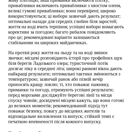
живу плотицю; інші приманки включають плітку;
привабливки включають привабливки з хвостом оленя,
великі гумові привабливки; вони перевірені; широко
використовуються; ці вибори зазвичай дають результат;
оптимальні налади для середніх глибин біля заростей;
життя на воді вчить терпіння; успішні вибори вимагають
корективи за погодою; багато рибалок повідомляють
про це; рекомендовані варіанти залишаються
стабільними на широких майданчиках.
На протязі року життя на льоду та на воді змінює
звички; місцеві розповідають історії про трофейних щук
біля берегів Ладозького озера; туристичний потік
досягає піку в середині літа; широкі ранкові вікна дають
найкращі результати; оптимальні тактики змінюються з
температурою; зазвичай ранок або пізній вечір
приносять кращу ловлю; ті, хто поважає наживку,
приманки та погоду, отримують успішні результати;
перед морозами досліджуйте берегові лінії та місця
спуску човнів; досвідчені місцеві кажуть, що вони готові
до великих моментів; рекомендований підхід тут
поважає безпеку, повагу до місцевих жителів та
відповідальне виловлення та випуск; стійкий темп є
печаткою впевненості після кожного випуску.