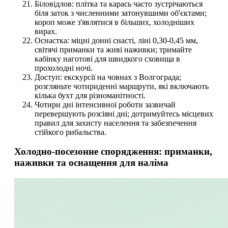
Біловідлов: плітка та карась часто зустрічаються
біля заток з численними затонувшими об'єктами;
короп може з'являтися в більших, холодніших
вирах.
Оснастка: міцні донні снасті, ліні 0,30-0,45 мм,
світячі приманки та живі наживки; тримайте
кабінку наготові для швидкого сховища в
прохолодні ночі.
Доступ: екскурсії на човнах з Волгограда;
розгляньте чотириденні маршрути, які включають
кілька бухт для різноманітності.
Чотири дні інтенсивної роботи зазвичай
перевершують розсіяні дні; дотримуйтесь місцевих
правил для захисту населення та забезпечення
стійкого рибальства.
Холодно-посезонне спорядження: приманки,
наживки та оснащення для наліма