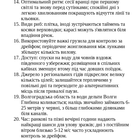
Оптимальний ритм: сесії вранці при першому
світлі та знову перед сутінками; спокійні дні з
легкою хвилюванням покращують відчуття лінії та
кльовки.
Види риб: плітка, іноді зустрічаються таймень та
косяки верховодки; карасі можуть з'являтися біля
впадіння річок.
Використовуйте важкі грузила для контролю за
дрейфом; періодичне жонглювання між лунками
збільшує кількість вилову.
Доступ: спуски на воду для човнів вздовж
південного узбережжя; розміщення в спільних
кабінах зменшує втому під час довших поїздок.
Джерело з регіональних гідів підкреслює велику
кількість цілей; залишайтеся терплячими у
повільні дні та переходите до альтернативних
місць після тривалої паузи.
Волгоградська область та води дельти Волги
Глибина коливається; наліць звичайно займають 6-
25 метрів у червні, з більш глибокими ділянками
біля каналів.
Час: ранкові та пізні вечірні години надають
найкращі шанси для улову зразків; дні з постійним
вітром близько 5-12 м/с часто ускладнюють
контроль за дрейфом.