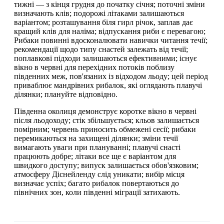
тижні — з кінця грудня до початку січня; поточні зміни
визначають клів; подорожі літаками залишаються
варіантом; розташування біля гирл річок, заплав дає
кращий клів для наліма; відпускання риби є перевагою;
Рибаки повинні вдосконалювати навички читання течії;
рекомендації щодо типу снастей залежать від течії;
поплавкові підходи залишаються ефективними; існує
вікно в червні для перехідних потоків поблизу
південних меж, пов'язаних із відходом льоду; цей період
приваблює мандрівних рибалок, які оглядають плавучі
ділянки; плануйте відповідно.
Південна околиця демонструє коротке вікно в червні
після льодоходу; стік збільшується; кльов залишається
помірним; червень приносить обмежені сесії; рибаки
перемикаються на захищені ділянки; зміни течії
вимагають уваги при плануванні; плавучі снасті
працюють добре; літаки все ще є варіантом для
швидкого доступу; випуск залишається обов'язковим;
атмосферу Діснейленду слід уникати; вибір місця
визначає успіх; багато рибалок повертаються до
північних зон, коли південні міграції затихають.