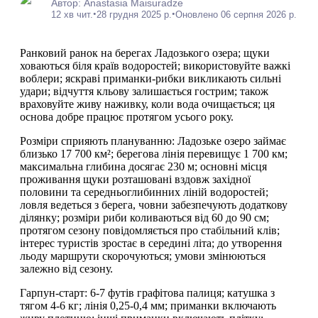
Автор: Anastasia Maisuradze
•
•
12 хв чит.
28 грудня 2025 р.
Оновлено 06 серпня 2026 р.
Ранковий ранок на берегах Ладозького озера; щуки
ховаються біля країв водоростей; використовуйте важкі
воблери; яскраві приманки-рибки викликають сильні
удари; відчуття кльову залишається гострим; також
враховуйте живу наживку, коли вода очищається; ця
основа добре працює протягом усього року.
Розміри сприяють плануванню: Ладозьке озеро займає
близько 17 700 км²; берегова лінія перевищує 1 700 км;
максимальна глибина досягає 230 м; основні місця
проживання щуки розташовані вздовж західної
половини та середньоглибинних ліній водоростей;
ловля ведеться з берега, човни забезпечують додаткову
ділянку; розміри риби коливаються від 60 до 90 см;
протягом сезону повідомляється про стабільний клів;
інтерес туристів зростає в середині літа; до утворення
льоду маршрути скорочуються; умови змінюються
залежно від сезону.
Гарпун-старт: 6-7 футів графітова палиця; катушка з
тягом 4-6 кг; лінія 0,25-0,4 мм; приманки включають