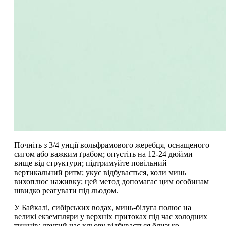
Почніть з 3/4 унції вольфрамового жеребця, оснащеного
сигом або важким ґрабом; опустіть на 12-24 дюйми
вище від структури; підтримуйте повільний
вертикальний ритм; укус відбувається, коли минь
вихоплює наживку; цей метод допомагає цим особинам
швидко реагувати під льодом.
У Байкалі, сибірських водах, минь-білуга полює на
великі екземпляри у верхніх притоках під час холодних
тижнів; другий час кльову відбувається близько