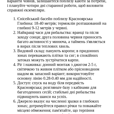
варіанти човнів, залишайтеся поблизу каюти за потреби,
і плануйте чотири дні старанної роботи, щоб виловити
справжні екземпляри.
Єнісейський басейн поблизу Красноярська
Глибина: 18-40 метрів; термоклін розташований на
глибині 9-12 метрів у червні.
Найкращі часи для рибальства: вранці та після
заходу сонця; друга половина червня приносить
багато активності у минюча, а таймень з'являється
в вирах після теплових хвиль.
Видовий склад: панують коропи; в придонних
зонах переважають плітки та сиг; в спокійних
затоках можуть зустрічатися карпи.
Ріг і наживка: донний монтаж з джигом 2-5 г,
світячкою та живим плітком або прісноводним
шадом як запасний варіант; використовуйте
основну лінію 0.28-0.40 мм для надійності.
Доступ: спуск на воду біля передмість
Красноярська; розгляньте базу з кабінами для
багатоденних сесій; стабільні дні рибальства
підвищують шанси на успіх.
Джерело вказує на численні зразки в глибоких
зонах; дотримуйтеся правил річки та поважайте
місцеві обмеження; пам'ятайте, що терпіння