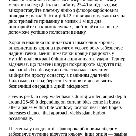
мешкає налім; ціліть на глибину 25-40 м під льодом;
використовуйте плетену лінію з флюорокарбоновим
поводком; важкі блісниці 6-12 г швидко опускаються на
дно; тримайте приманку в межах 1 м від дна;
повторюйте на кількох лунках, щоб знайти клюв; це
допоможе успішно полювати взимку.
Хороша наживка починається з шматочків коропа;
використання коропа протягом усього року забезпечує
надійні гачки; менші шматочки краще працюють у
мутній воді; яскраві блішни спричиняють удари; Тернер
відзначає, що плетені шнури покращують відчуття під
час ранків із снігом; тип оснастки має значення;
вибирайте просту оснастку з падінням для течій
Ладозького озера; берегові установки дозволяють
безпечніші операції в дикій місцевості.
spawns peak in deep-water basins during winter; adjust depth
around 25-60 ft depending on current; bites come in bursts
after a pause within bite window; location near inlet fingers
increases chance; that approach yields giant burbot
occasionally.
Плетенка у поєднанні з флюорокарбоновим лідером
забезпечує чутливе відчуття кльову; інша опція — заміна