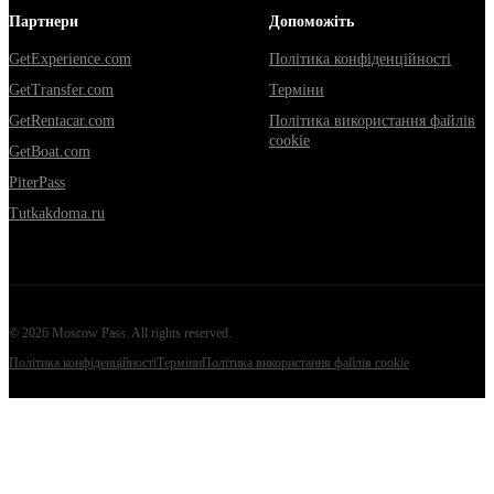
Партнери
Допоможіть
GetExperience.com
Політика конфіденційності
GetTransfer.com
Терміни
GetRentacar.com
Політика використання файлів
cookie
GetBoat.com
PiterPass
Tutkakdoma.ru
©
2026
Moscow Pass
. All rights reserved.
Політика конфіденційності
Терміни
Політика використання файлів cookie