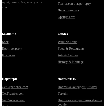
музеї, квитки, їжа, культура та
Трансфери з аеропорту
інше.
Де зупинитися
Оренда авто
Компанія
Guides
Блог
Walking Tours
Про програму
Food & Restaurants
Контакти
Arts & Culture
History & Heritage
Партнери
Допоможіть
GetExperience.com
Політика конфіденційності
GetTransfer.com
Терміни
GetRentacar.com
Політика використання файлів
cookie