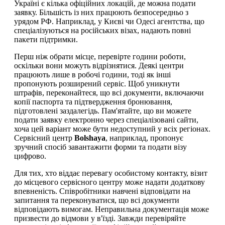
Україні є кілька офіційних локацій, де можна подати
заявку. Більшість із них працюють безпосередньо з
урядом РФ. Наприклад, у Києві чи Одесі агентства, що
спеціалізуються на російських візах, надають повні
пакети підтримки.
Перш ніж обрати місце, перевірте години роботи,
оскільки вони можуть відрізнятися. Деякі центри
працюють лише в робочі години, тоді як інші
пропонують розширений сервіс. Щоб уникнути
штрафів, переконайтеся, що всі документи, включаючи
копії паспорта та підтвердження бронювання,
підготовлені заздалегідь. Пам'ятайте, що ви можете
подати заявку електронно через спеціалізовані сайти,
хоча цей варіант може бути недоступний у всіх регіонах.
Сервісний центр
Bolshaya
, наприклад, пропонує
зручний спосіб завантажити форми та подати візу
цифрово.
Для тих, хто віддає перевагу особистому контакту, візит
до місцевого сервісного центру може надати додаткову
впевненість. Співробітники навчені відповідати на
запитання та переконуватися, що всі документи
відповідають вимогам. Неправильна документація може
призвести до відмови у в'їзді. Завжди перевіряйте