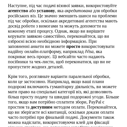
Наступне, під час подачі візової заявки, використовуйте
агентство
або
установу
, яка
акредитована
для обробки
російських віз. Це значно зменшить шанси на проблеми
під час обробки, оскільки акредитовані агентства мають
досвід роботи з вимогами та можуть допомогти на
кожному етапі процесу. Однак, якщо ви вирішите
керувати заявкою самостійно, переконайтеся, що ви
озброєні всією необхідною інформацією. При
заповненні анкети ви можете
просто
використовувати
надійну онлайн-платформу, наприклад
iVisa
, яка
покриває весь процес. Ці вебсайти часто надають
посібники та чек-листи, щоб переконатися, що ви не
пропустите жодних деталей.
Крім того, розгляньте варіанти паралельної обробки,
коли це застосовно. Наприклад, якщо ваші плани
подорожі включають гуманітарну діяльність, ви можете
мати право на спеціальні категорії віз, які дозволяють
більш просту подачу та швидші подорожні угоди. Більше
того, якщо вам потрібно сплатити збори, PayPal є
простим та
доступним
методом оплати. Переконайтеся,
що ви зберігаєте всі квитанції, оскільки докази оплати
часто потрібні при фінальній подачі. Документи також
можна надіслати, використовуючи клей для фіксації