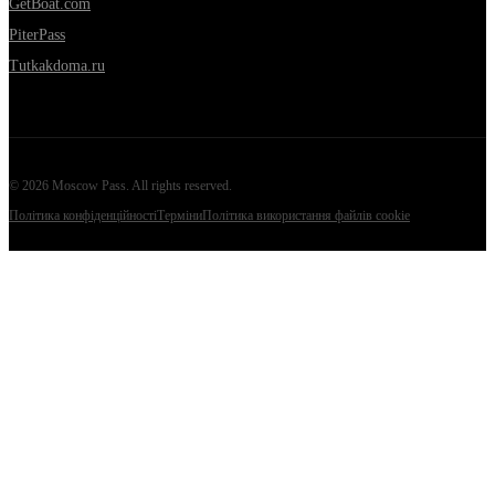
GetBoat.com
PiterPass
Tutkakdoma.ru
©
2026
Moscow Pass
. All rights reserved.
Політика конфіденційності
Терміни
Політика використання файлів cookie