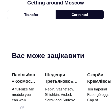
Getting around Moscow
Transfer
Car rental
Вас може зацікавити
Павільйон
Шедеври
Скарби
«Космос»
Третьяковської
Кремлівсь
на ВДНГ:
галереї:
зброї: яйц
A full-size Mir
Repin, Vasnetsov,
Ten Imperial
всередині
картини,
Фаберже,
module you
Shishkin, Vrubel,
Fabergé eggs,
can walk
Serov and Surikov
Cap of
найбільшої
заради яких
трони та
through, the
— the works that
Monomakh, th
космічної
варто
коронацій
05
Energia–Buran
stop people, where
double throne 