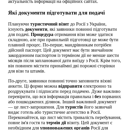
актуальність інформації на офіційних сайтах.
Які документи підготувати для подачі
Плануючи
туристичний
візит
до Росії з України,
існують
документи
, які заявники повинні підготувати
для подачі.
Процедура
отримання візи може здатися
складною, але при правильній підготовці це може бути
плавний процес. По-перше, мандрівникам потрібен
дійсний паспорт. Цей документ має бути звичайним
закордонним паспортом із терміном дії не менше шести
місяців після запланованої дати виїзду з Росії. Крім того,
він повинен містити принаймні дві порожні сторінки
для візи та штамів.
По-друге, заявники повинні точно заповнити візові
анкети. Ці форми можна
відправити
електронно та
роздрукувати і підписати перед подачею. Дуже важливо
перевірити, що вся інформація правильна і
без
порваних
або пошкоджених ділянок. Інший важливий документ
— це лист-запрошення. Для
туристів
його зазвичай
видає готель або туристичне агентство в Росії.
Переконайтеся, що лист містить тривалість перебування,
повне ім'я гостя та
термін дії
візиту. Цей документ є
необхідним для
уповноважених органів
Росії для