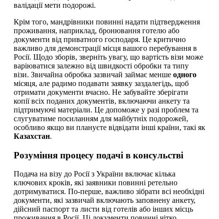
валідації мети подорожі.
Крім того, мандрівники повинні надати підтвердження
проживання, наприклад, бронювання готелю або
документи від приватного господаря. Це критично
важливо для демонстрації місця вашого перебування в
Росії. Щодо зборів, зверніть увагу, що вартість візи може
варіюватися залежно від швидкості обробки та типу
візи. Звичайна обробка зазвичай займає менше
одного
місяця, але радимо подавати заявку заздалегідь, щоб
отримати документи вчасно. Не забувайте зберігати
копії всіх поданих документів, включаючи анкету та
підтримуючі матеріали. Це допоможе у разі проблем та
слугуватиме посиланням для майбутніх подорожей,
особливо якщо ви плануєте відвідати інші країни, такі як
Казахстан
.
Розуміння процесу подачі в консульстві
Подача на візу до Росії з України включає кілька
ключових кроків, які заявники повинні ретельно
дотримуватися. По-перше, важливо зібрати всі необхідні
документи, які зазвичай включають заповнену анкету,
дійсний паспорт та листи від готелів або інших місць
проживання в Росії. Ці документи повинні чітко