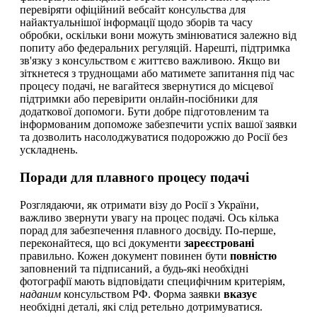
перевіряти офіційний вебсайт консульства для
найактуальнішої інформації щодо зборів та часу
обробки, оскільки вони можуть змінюватися залежно від
попиту або федеральних регуляцій. Нарешті, підтримка
зв'язку з консульством є життєво важливою. Якщо ви
зіткнетеся з труднощами або матимете запитання під час
процесу подачі, не вагайтеся звернутися до місцевої
підтримки або перевірити онлайн-посібники для
додаткової допомоги. Бути добре підготовленим та
інформованим допоможе забезпечити успіх вашої заявки
та дозволить насолоджуватися подорожжю до Росії без
ускладнень.
Поради для плавного процесу подачі
Розглядаючи, як отримати візу до Росії з України,
важливо звернути увагу на процес подачі. Ось кілька
порад для забезпечення плавного досвіду. По-перше,
переконайтеся, що всі документи
зареєстровані
правильно. Кожен документ повинен бути
повністю
заповнений та підписаний, а будь-які необхідні
фотографії мають відповідати специфічним критеріям,
наданим
консульством РФ. Форма заявки
вказує
необхідні деталі, які слід ретельно дотримуватися.