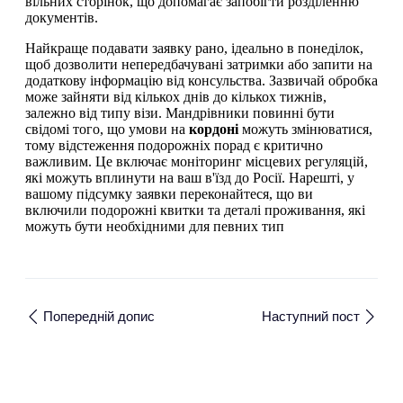
вільних сторінок, що допомагає запобігти розділенню
документів.
Найкраще подавати заявку рано, ідеально в понеділок,
щоб дозволити непередбачувані затримки або запити на
додаткову інформацію від консульства. Зазвичай обробка
може зайняти від кількох днів до кількох тижнів,
залежно від типу візи. Мандрівники повинні бути
свідомі того, що умови на
кордоні
можуть змінюватися,
тому відстеження подорожніх порад є критично
важливим. Це включає моніторинг місцевих регуляцій,
які можуть вплинути на ваш в'їзд до Росії. Нарешті, у
вашому підсумку заявки переконайтеся, що ви
включили подорожні квитки та деталі проживання, які
можуть бути необхідними для певних тип
Попередній допис
Наступний пост