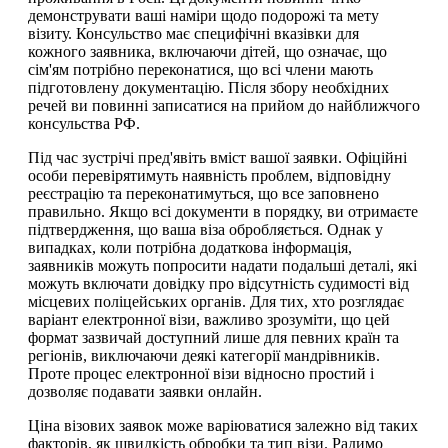
демонструвати ваші наміри щодо подорожі та мету
візиту. Консульство має специфічні вказівки для
кожного заявника, включаючи дітей, що означає, що
сім'ям потрібно переконатися, що всі члени мають
підготовлену документацію. Після збору необхідних
речей ви повинні записатися на прийом до найближчого
консульства РФ.
Під час зустрічі пред'явіть вміст вашої заявки. Офіційні
особи перевірятимуть наявність проблем, відповідну
реєстрацію та переконатимуться, що все заповнено
правильно. Якщо всі документи в порядку, ви отримаєте
підтвердження, що ваша віза обробляється. Однак у
випадках, коли потрібна додаткова інформація,
заявників можуть попросити надати подальші деталі, які
можуть включати довідку про відсутність судимості від
місцевих поліцейських органів. Для тих, хто розглядає
варіант електронної візи, важливо зрозуміти, що цей
формат зазвичай доступний лише для певних країн та
регіонів, виключаючи деякі категорії мандрівників.
Проте процес електронної візи відносно простий і
дозволяє подавати заявки онлайн.
Ціна візових заявок може варіюватися залежно від таких
факторів, як швидкість обробки та тип візи. Радимо