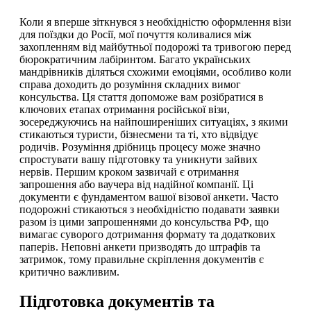
Коли я вперше зіткнувся з необхідністю оформлення візи
для поїздки до Росії, мої почуття коливалися між
захопленням від майбутньої подорожі та тривогою перед
бюрократичним лабіринтом. Багато українських
мандрівників діляться схожими емоціями, особливо коли
справа доходить до розуміння складних вимог
консульства. Ця стаття допоможе вам розібратися в
ключових етапах отримання російської візи,
зосереджуючись на найпоширеніших ситуаціях, з якими
стикаються туристи, бізнесмени та ті, хто відвідує
родичів. Розуміння дрібниць процесу може значно
спростувати вашу підготовку та уникнути зайвих
нервів. Першим кроком зазвичай є отримання
запрошення або ваучера від надійної компанії. Ці
документи є фундаментом вашої візової анкети. Часто
подорожні стикаються з необхідністю подавати заявки
разом із цими запрошеннями до консульства РФ, що
вимагає суворого дотримання формату та додаткових
паперів. Неповні анкети призводять до штрафів та
затримок, тому правильне скріплення документів є
критично важливим.
Підготовка документів та