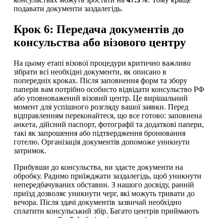
подавати документи заздалегідь.
Крок 6: Передача документів до
консульства або візового центру
На цьому етапі візової процедури критично важливо
зібрати всі необхідні документи, як описано в
попередніх кроках. Після заповнення форм та збору
паперів вам потрібно особисто відвідати консульство РФ
або уповноважений візовий центр. Це вирішальний
момент для успішного розгляду вашої заявки. Перед
відправленням переконайтеся, що все готово: заповнена
анкета, дійсний паспорт, фотографії та додаткові папери,
такі як запрошення або підтвердження бронювання
готелю. Організація документів допоможе уникнути
затримок.
Прибувши до консульства, ви здасте документи на
обробку. Радимо приїжджати заздалегідь, щоб уникнути
непередбачуваних обставин. З нашого досвіду, ранній
приїзд дозволяє уникнути черг, які можуть тривати до
вечора. Після здачі документів зазвичай необхідно
сплатити консульський збір. Багато центрів приймають