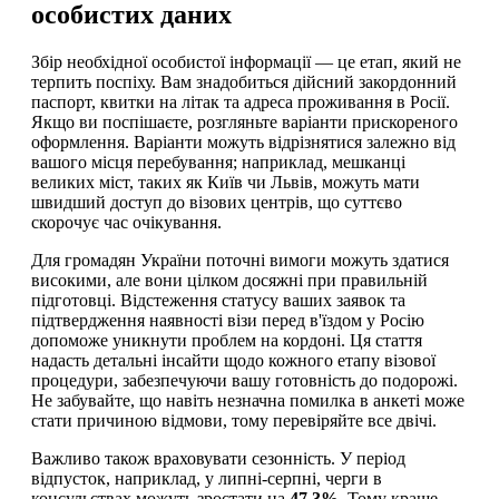
особистих даних
Збір необхідної особистої інформації — це етап, який не
терпить поспіху. Вам знадобиться дійсний закордонний
паспорт, квитки на літак та адреса проживання в Росії.
Якщо ви поспішаєте, розгляньте варіанти прискореного
оформлення. Варіанти можуть відрізнятися залежно від
вашого місця перебування; наприклад, мешканці
великих міст, таких як Київ чи Львів, можуть мати
швидший доступ до візових центрів, що суттєво
скорочує час очікування.
Для громадян України поточні вимоги можуть здатися
високими, але вони цілком досяжні при правильній
підготовці. Відстеження статусу ваших заявок та
підтвердження наявності візи перед в'їздом у Росію
допоможе уникнути проблем на кордоні. Ця стаття
надасть детальні інсайти щодо кожного етапу візової
процедури, забезпечуючи вашу готовність до подорожі.
Не забувайте, що навіть незначна помилка в анкеті може
стати причиною відмови, тому перевіряйте все двічі.
Важливо також враховувати сезонність. У період
відпусток, наприклад, у липні-серпні, черги в
консульствах можуть зростати на
47.3%
. Тому краще