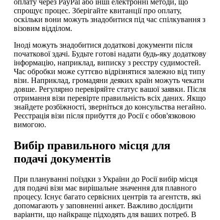
оплату через PayPal або інші електронні методи, що
спрощує процес. Зберігайте квитанції про оплату,
оскільки вони можуть знадобитися під час спілкування з
візовим відділом.
Іноді можуть знадобитися додаткові документи після
початкової здачі. Будьте готові надати будь-яку додаткову
інформацію, наприклад, виписку з реєстру судимостей.
Час обробки може суттєво відрізнятися залежно від типу
візи. Наприклад, громадяни деяких країн можуть чекати
довше. Регулярно перевіряйте статус вашої заявки. Після
отримання візи перевірте правильність всіх даних. Якщо
знайдете розбіжності, зверніться до консульства негайно.
Реєстрація візи після прибуття до Росії є обов'язковою
вимогою.
Вибір правильного місця для
подачі документів
При плануванні поїздки з України до Росії вибір місця
для подачі візи має вирішальне значення для плавного
процесу. Існує багато сервісних центрів та агентств, які
допомагають у заповненні анкет. Важливо дослідити
варіанти, що найкраще підходять для ваших потреб. В