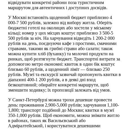
відвідувати конкретні райони поза туристичним
маршрутом для автентичних і доступних досвідів.
У Москві встановіть щоденний бюджет приблизно 4
000-7 500 рублів, залежно від вибору житла. Оберіть
бюджетні готелі на околицях або хостели у міському
кільці; номер у цих місцях коштує приблизно 3 500-5
500 рублів за ніч. На харчування відведіть 1 200-2 000
рублів на день, поєднуючи кафе з простими, смачними
стравами, такими як грибні страви або салати; також
можна купити хліб (буханку) та молочні продукти на
ринках, щоб розтягнути бюджет. Транспортні витрати за
допомогою метро економні: квиток в один бік коштує
близько 60 рублів, а щоденний ліміт — близько 250
рублів. Музеї та екскурсії зазвичай пропонують квитки в
діапазоні 400-1 200 рублів, а в деякі дні вход
безкоштовний; обирайте конкретні маршрути, щоб
зменшити ходивку; їх пропозиції залежать від умов.
У Санкт-Петербурзі можна трохи дешевше провести
день: проживання 2,900-5,000 рублів; харчування 1,100-
1,800; транспорт подібний до Москви; квитки в музеї
350-1,000 рублів. Щоб економити, можна знімати житло
в районах, таких як Васильєвський або
Адміралтейський, і користуватися дешевшими