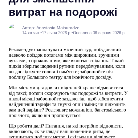
витрат на подорожі
Автор: Anastasia Maisuradze
•
•
14 хв чит.
17 січня 2026 р.
Оновлено 06 серпня 2026 р.
Рекомендую запланувати місячний тур, побудований
навколо поїздок потягами між широкими, зручними
вузлами, з проживанням, яке включає сніданок. Такий
підхід зберігає щоденні рутини передбачуваними, коли
ви досліджуєте головні пам'ятки; забронюйте ніч
поблизу Большого театру для іконічного досвіду.
Між містами для довгих відстаней краще відмовитися
від таксі; потяги скорочують час подорожі та витрати. У
пікові місяці забронюйте заздалегідь, щоб забезпечити
найдешевші тарифи та гнучкі опції зміни; чи підходить
вам цей варіант? Розгляньте можливість багатоміського
проїзного, якщо він пропонується.
Що робити далі? Питання, на які потрібно відповісти,
включають, як виглядає ваш щоденний ритм, де
зупинитися поблизу метро, і скільки ви відвідуєте