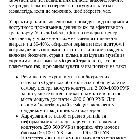
метро для більшості перевезень і купуйте квитки
заздалегідь, коли це можливо, щоб зберегти час.
У практиці найбільші економії приходять від поєднання
доступного проживання, дешевих їжі та ефективного
транспорту. У пікові місяці ціни на номери в центрі
зростають; у міжсезоння можна зменшити щоденні
витрати на 30-40%, обираючи варіанти поза центром і
дотримуючись економної стратегії. Типовий тиждень
включає бюджетні страви, кілька відвідувань музеїв за
окремими квитками та місцевий транспорт, все це
планується так, щоб мінімізувати зайві поїздки на таксі.
Розміщення: окремі кімнати в бюджетних
готельних будинках або хостелах поблизу, але не в
самому центрі, можуть коштувати 2,000-4,000 РУБ
за ніч у міжсезоння; приватні кімнати в центрі
міста можуть досягати 4,000-6,000 РУБ. Для
економії коштів шукайте місця з включеним
сніданком і традиційною атмосферою.
Харчування та напої: страви з ринків та
неформальних закладів харчування зазвичай
коштують 250-500 РУБ за порцію, літр молока —
близько 60-100 РУБ; кава — 150-200 РУБ.
Виділяйте 700-1,200 РУБ на день для харчування