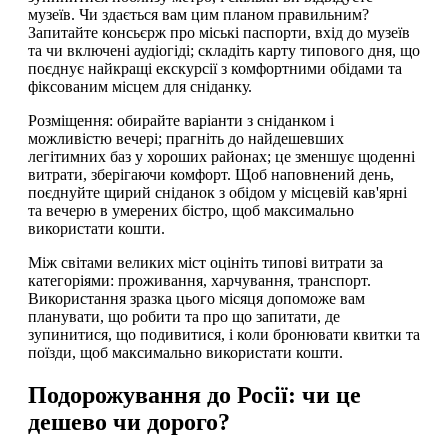
музеїв. Чи здається вам цим планом правильним?
Запитайте консьєрж про міські паспорти, вхід до музеїв
та чи включені аудіогіді; складіть карту типового дня, що
поєднує найкращі екскурсії з комфортними обідами та
фіксованим місцем для сніданку.
Розміщення: обирайте варіанти з сніданком і
можливістю вечері; прагніть до найдешевших
легітимних баз у хороших районах; це зменшує щоденні
витрати, зберігаючи комфорт. Щоб наповнений день,
поєднуйте щирий сніданок з обідом у місцевій кав'ярні
та вечерю в умерених бістро, щоб максимально
використати кошти.
Між світами великих міст оцініть типові витрати за
категоріями: проживання, харчування, транспорт.
Використання зразка цього місяця допоможе вам
планувати, що робити та про що запитати, де
зупинитися, що подивитися, і коли бронювати квитки та
поїзди, щоб максимально використати кошти.
Подорожування до Росії: чи це
дешево чи дорого?