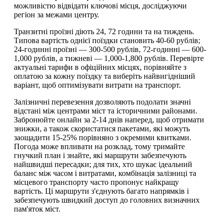
можливістю відвідати ключові місця, досліджуючи
регіон за межами центру.
Транзитні проїзні діють 24, 72 години та на тиждень.
Типова вартість однієї поїздки становить 40-60 рублів;
24-годинні проїзні — 300-500 рублів, 72-годинні — 600-
1,000 рублів, а тижневі — 1,000-1,800 рублів. Перевірте
актуальні тарифи в офіційних місцях, порівняйте з
оплатою за кожну поїздку та виберіть найвигідніший
варіант, щоб оптимізувати витрати на транспорт.
Залізничні перевезення дозволяють подолати значні
відстані між центрами міст та історичними районами.
Забронюйте онлайн за 2-14 днів наперед, щоб отримати
знижки, а також скористатися пакетами, які можуть
заощадити 15-25% порівняно з окремими квитками.
Погода може впливати на розклад, тому тримайте
гнучкий план і знайте, які маршрути забезпечують
найшвидші пересадки; для тих, хто шукає ідеальний
баланс між часом і витратами, комбінація залізниці та
місцевого транспорту часто пропонує найкращу
вартість. Ці маршрути з'єднують багато напрямків і
забезпечують швидкий доступ до головних визначних
пам'яток міст.