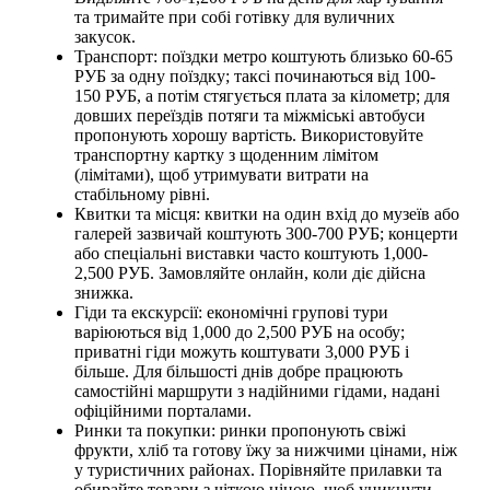
та тримайте при собі готівку для вуличних
закусок.
Транспорт: поїздки метро коштують близько 60-65
РУБ за одну поїздку; таксі починаються від 100-
150 РУБ, а потім стягується плата за кілометр; для
довших переїздів потяги та міжміські автобуси
пропонують хорошу вартість. Використовуйте
транспортну картку з щоденним лімітом
(лімітами), щоб утримувати витрати на
стабільному рівні.
Квитки та місця: квитки на один вхід до музеїв або
галерей зазвичай коштують 300-700 РУБ; концерти
або спеціальні виставки часто коштують 1,000-
2,500 РУБ. Замовляйте онлайн, коли діє дійсна
знижка.
Гіди та екскурсії: економічні групові тури
варіюються від 1,000 до 2,500 РУБ на особу;
приватні гіди можуть коштувати 3,000 РУБ і
більше. Для більшості днів добре працюють
самостійні маршрути з надійними гідами, надані
офіційними порталами.
Ринки та покупки: ринки пропонують свіжі
фрукти, хліб та готову їжу за нижчими цінами, ніж
у туристичних районах. Порівняйте прилавки та
обирайте товари з чіткою ціною, щоб уникнути