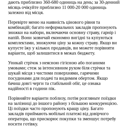
дають приблизно 360-680 одиниць на день; за 30-денний
місяць очікуйте приблизно 11 000-20 000 одиниць
залежно від місця.
Перевірте меню на наявність цінового рівня та
комбінацій; багато неформальних закладів пропонують
знижки на набори, включаючи основну страву, гарнір і
напій. Вони зазвичай економно вигідні та купуються
комплектами, знижуючи ціну за кожну страву. Якщо ви
купуєте їжу у кількох продавців, ви можете порівняти
варіанти, щоб залишитися в межах бюджету.
Уникай стрічок з неясною гігієною або поганими
умовами; стеж за інтенсивним рухом біля стрічки та
шукай місця з чистими поверхнями, гарячими
посудинами для подачі та видимим обертом. Якщо
бачиш довгі черги та стабільний обіг, це ознака
надійності в години пік.
Порівняйте варіанти поблизу, потім розгляньте поїздки
на залізниці до іншого району з більшою конкуренцією.
Ці поїздки часто пропонують кращу ціну. Багато
закладів приймають мобільні платежі від довірчого
оператора, що прискорює покупки та зменшує потребу
носити готівку.