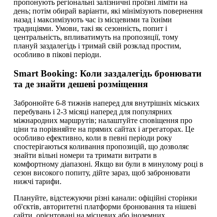
пропонують регіональні залізничні проїзні ліміти на
день; потім обирай варіанти, які мінімізують повернення
назад і максимізують час із місцевими та їхніми
традиціями. Умови, такі як сезонність, попит і
центральність, впливатимуть на пропозиції, тому
плануй заздалегідь і тримай свій розклад простим,
особливо в пікові періоди.
Smart Booking: Коли заздалегідь бронювати
та де знайти дешеві розміщення
Забронюйте 6-8 тижнів наперед для внутрішніх міських
перебувань і 2-3 місяці наперед для популярних
міжнародних маршрутів; налаштуйте сповіщення про
ціни та порівняйте на прямих сайтах і агрегаторах. Це
особливо ефективно, коли в певні періоди року
спостерігаються коливання пропозицій, що дозволяє
знайти вільні номери та тримати витрати в
комфортному діапазоні. Якщо ви були в минулому році в
сезон високого попиту, дійте зараз, щоб забронювати
нижчі тарифи.
Плануйте, відстежуючи різні канали: офіційні сторінки
об'єктів, авторитетні платформи бронювання та нішеві
сайти, орієнтовані на місцевих або іноземних