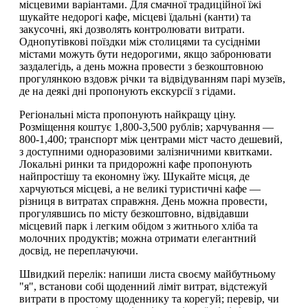
місцевими варіантами. Для смачної традиційної їжі
шукайте недорогі кафе, місцеві їдальні (канти) та
закусочні, які дозволять контролювати витрати.
Однопутівкові поїздки між столицями та сусідніми
містами можуть бути недорогими, якщо забронювати
заздалегідь, а день можна провести з безкоштовною
прогулянкою вздовж річки та відвідуванням парі музеїв,
де на деякі дні пропонують екскурсії з гідами.
Регіональні міста пропонують найкращу ціну.
Розміщення коштує 1,800-3,500 рублів; харчування —
800-1,400; транспорт між центрами міст часто дешевий,
з доступними одноразовими залізничними квитками.
Локальні ринки та придорожні кафе пропонують
найпростішу та економну їжу. Шукайте місця, де
харчуються місцеві, а не великі туристичні кафе —
різниця в витратах справжня. День можна провести,
прогулявшись по місту безкоштовно, відвідавши
місцевий парк і легким обідом з житнього хліба та
молочних продуктів; можна отримати елегантний
досвід, не переплачуючи.
Швидкий перелік: напиши листа своєму майбутньому
"я", встанови собі щоденний ліміт витрат, відстежуй
витрати в простому щоденнику та корегуй; перевір, чи