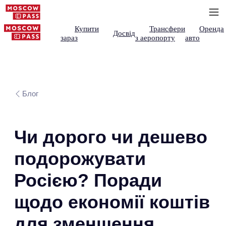
Купити
Трансфери
Оренда
Досвід
зараз
з аеропорту
авто
Блог
Чи дорого чи дешево
подорожувати
Росією? Поради
щодо економії коштів
для зменшення