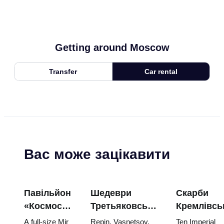
Getting around Moscow
Transfer
Car rental
Вас може зацікавити
Павільйон
Шедеври
Скарби
«Космос»
Третьяковської
Кремлівсь
на ВДНГ:
галереї:
зброї: яйц
A full-size Mir
Repin, Vasnetsov,
Ten Imperial