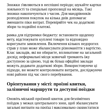
Знижки з'являються в неспішні періоди; шукайте картки
лояльності та спеціальні пропозиції на місяць. Такі
знижки накопичуються з часом. Для мандрівників
розподілення покупок на кілька днів допомагає
зменшити піки витрат. Перевіряйте чек на додаткові
збори та подвійні платежі.
рамка для підтримки бюджету: встановити щоденну
мету, відстежувати куплені товари та відповідно
коригувати замовлення. Включення кількох недорогих
страв у план може збалансувати різноманіття з вартістю.
Клас закладів, які ви обираєте, впливатиме на загальний
досвід; неформальні місця зазвичай тримають їжу
доступною за ціною, тоді як більш офіційні заклади
можуть додавати додаткові збори. Використовуючи ці
підходи, ви можете контролювати витрати, досліджуючи
нові райони під час свого перебування.
Орієнтування у місті: проїзні квитки,
залізничні маршрути та доступні поїздки
Оновіть міський проїзний квиток для безлімітних
поїздок у межах центрального зони, щоб збалансувати
загальні витрати на проїзд і максимально скористатися