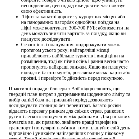
несподіванок; цей підхід вже довгий час показує
свою ефективність.
Ліфти та канатні дороги: у курортних місцях або
на панорамних пагорбах однобічна поїздка на
ліфті може коштувати 300-700 РУБ; абонементи на
день можуть знизити вартість за поїздку, якщо ви
плануєте досліджувати.
Сезонність і планування: подорожувати можна
протягом усього року; найгарячіші місяці
приваблюють найбільше туристів і вищі ціни на
розміщення, тоді як пізня осінь і рання весна часто
пропонують найкращі знижки. Якщо ви плануєте
відвідати багато музеїв, розгляньте міські карти або
проїзні, і перевірте їх дійсність перед покупкою.
Практичні поради: блогери з Азії підкреслюють, що
твердий план витрат з дотриманням щоденного ліміту та
вибір однієї бази на тривалий період дозволяють
досліджувати столицю без перевитрат. Багато росіян
віддають перевагу ринкам для свіжих страв, ранкових
рутин і легкого сполучення між районами. Для ранкових
початків ви, як правило, знайдете кращі тарифи на
транспорт і популярні пам'ятки, тому плануйте свій день
відповідно і уникайте найгарячіших годин у піковому
сезоні. Такий підхід вже багато років перевірений