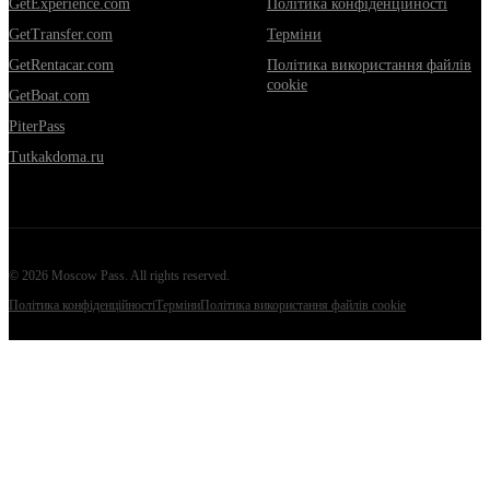
GetExperience.com
Політика конфіденційності
GetTransfer.com
Терміни
GetRentacar.com
Політика використання файлів
cookie
GetBoat.com
PiterPass
Tutkakdoma.ru
©
2026
Moscow Pass
. All rights reserved.
Політика конфіденційності
Терміни
Політика використання файлів cookie