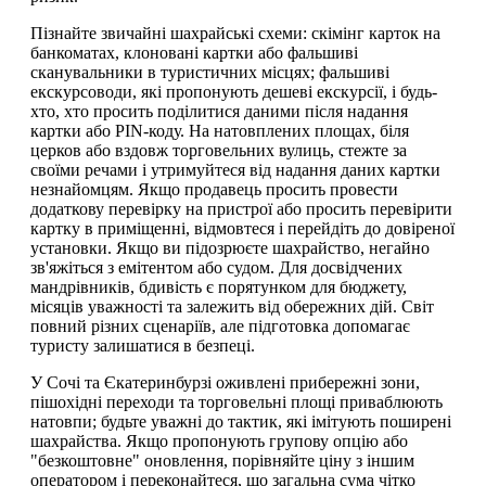
Пізнайте звичайні шахрайські схеми: скімінг карток на
банкоматах, клоновані картки або фальшиві
сканувальники в туристичних місцях; фальшиві
екскурсоводи, які пропонують дешеві екскурсії, і будь-
хто, хто просить поділитися даними після надання
картки або PIN-коду. На натовплених площах, біля
церков або вздовж торговельних вулиць, стежте за
своїми речами і утримуйтеся від надання даних картки
незнайомцям. Якщо продавець просить провести
додаткову перевірку на пристрої або просить перевірити
картку в приміщенні, відмовтеся і перейдіть до довіреної
установки. Якщо ви підозрюєте шахрайство, негайно
зв'яжіться з емітентом або судом. Для досвідчених
мандрівників, бдивість є порятунком для бюджету,
місяців уважності та залежить від обережних дій. Світ
повний різних сценаріїв, але підготовка допомагає
туристу залишатися в безпеці.
У Сочі та Єкатеринбурзі оживлені прибережні зони,
пішохідні переходи та торговельні площі приваблюють
натовпи; будьте уважні до тактик, які імітують поширені
шахрайства. Якщо пропонують групову опцію або
"безкоштовне" оновлення, порівняйте ціну з іншим
оператором і переконайтеся, що загальна сума чітко