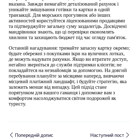
вказана. Завжди вимагайте деталізований рахунок і
уникайте змішування готівки та картки в одній
транзакції. Для морських прогулянок або інших
активностей користуйтеся ліцензованими продавцями
та підтверджуйте загальну суму заздалегідь. Досвідчені
мандрівники знають, що ці перевірки економлять
хвилини та захищають бюджет під час огляду пам'яток.
Останній нагадування: тримайте запасну картку окремо;
будьте обережні з покупками ікри на вуличних лотках,
де можуть надувати рахунки. Якщо ви втратите доступ,
негайно зверніться до служби підтримки клієнтів; не
покладайтеся на незнайомців за допомогою. На довгий
перебування плануйте за місяцями наперед, вивчаючи
місцевий платіжний ландшафт, і будуйте стратегію, яка
залежить менше від випадку. Цей підхід стане
порятунком для вашого гаманця і допоможе вам з
комфортом насолоджуватися світом подорожей як
туристу.
Попередній допис
Наступний пост