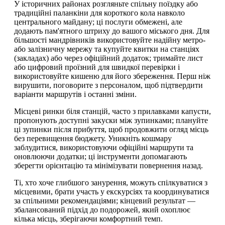
У історичних районах розгляньте спільну поїздку або
традиційні паланкіни для короткого кола навколо
центрального майдану; ці послуги обмежені, але
додають пам'ятного штриху до вашого міського дня. Для
більшості мандрівників використовуйте надійну метро-
або залізничну мережу та купуйте квитки на станціях
(закладах) або через офіційний додаток; тримайте лист
або цифровий проїзний для швидкої перевірки і
використовуйте кишеню для його збереження. Перш ніж
вирушити, поговорите з персоналом, щоб підтвердити
варіанти маршрутів і останні зміни.
Місцеві ринки біля станцій, часто з прилавками капусти,
пропонують доступні закуски між зупинками; плануйте
ці зупинки після прибуття, щоб продовжити огляд місць
без перевищення бюджету. Уникніть кошмару
заблудитися, використовуючи офіційні маршрути та
оновлюючи додатки; ці інструменти допомагають
зберегти орієнтацію та мінімізувати повернення назад.
Ті, хто хоче глибшого занурення, можуть спілкуватися з
місцевими, брати участь у екскурсіях та координуватися
за спільними рекомендаціями; кінцевий результат —
збалансований підхід до подорожей, який охоплює
кілька місць, зберігаючи комфортний темп.