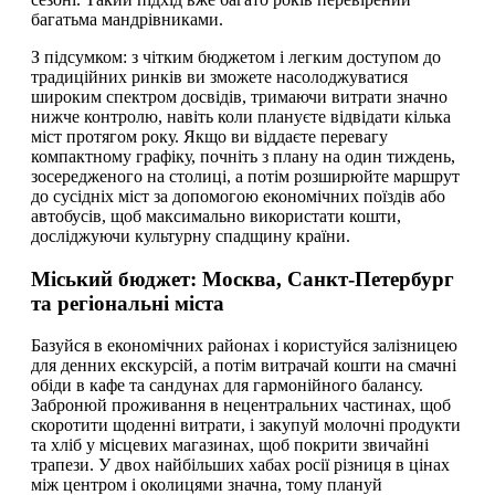
багатьма мандрівниками.
З підсумком: з чітким бюджетом і легким доступом до
традиційних ринків ви зможете насолоджуватися
широким спектром досвідів, тримаючи витрати значно
нижче контролю, навіть коли плануєте відвідати кілька
міст протягом року. Якщо ви віддаєте перевагу
компактному графіку, почніть з плану на один тиждень,
зосередженого на столиці, а потім розширюйте маршрут
до сусідніх міст за допомогою економічних поїздів або
автобусів, щоб максимально використати кошти,
досліджуючи культурну спадщину країни.
Міський бюджет: Москва, Санкт-Петербург
та регіональні міста
Базуйся в економічних районах і користуйся залізницею
для денних екскурсій, а потім витрачай кошти на смачні
обіди в кафе та сандунах для гармонійного балансу.
Забронюй проживання в нецентральних частинах, щоб
скоротити щоденні витрати, і закупуй молочні продукти
та хліб у місцевих магазинах, щоб покрити звичайні
трапези. У двох найбільших хабах росії різниця в цінах
між центром і околицями значна, тому плануй