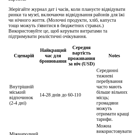
Зберігайте журнал дат і часів, коли плануєте відвідувати
ринки та музеї, включаючи відвідування районів для їжі
чи нічного життя. (Молочні продукти, хліб, капуста
тощо можуть з'явитися в бюджетних стравах.)
Використовуйте це, щоб керувати витратами та
підтримувати реалістичні очікування.
Середня
Найкращий
вартість
Сценарій
час для
Notes
проживання
бронювання
за ніч (USD)
Серединні
тижневі
перебування
Внутрішній
часто мають
міський
більше вільних
14-28 днів до
60-110
відпочинок
місць;
(2-4 дні)
громадяни
можуть
отримати кращі
тарифи.
Можна
використовувати
Міжнародний