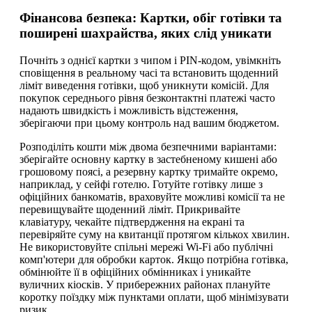
Фінансова безпека: Картки, обіг готівки та
поширені шахрайства, яких слід уникати
Почніть з однієї картки з чипом і PIN-кодом, увімкніть
сповіщення в реальному часі та встановить щоденний
ліміт виведення готівки, щоб уникнути комісій. Для
покупок середнього рівня безконтактні платежі часто
надають швидкість і можливість відстеження,
зберігаючи при цьому контроль над вашим бюджетом.
Розподіліть кошти між двома безпечними варіантами:
зберігайте основну картку в застебненому кишені або
грошовому поясі, а резервну картку тримайте окремо,
наприклад, у сейфі готелю. Готуйте готівку лише з
офіційних банкоматів, враховуйте можливі комісії та не
перевищувайте щоденний ліміт. Прикривайте
клавіатуру, чекайте підтвердження на екрані та
перевіряйте суму на квитанції протягом кількох хвилин.
Не використовуйте спільні мережі Wi-Fi або публічні
комп'ютери для обробки карток. Якщо потрібна готівка,
обмінюйте її в офіційних обмінниках і уникайте
вуличних кіосків. У прибережних районах плануйте
коротку поїздку між пунктами оплати, щоб мінімізувати
ризик.