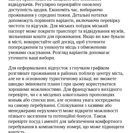
відвідувачів. Регулярно перевіряйте оновлену
доступність щодня. Економіть час, вибираючи
проживання у середині тижня. Детальні нотатки
допоможуть порівняти варіанти, включаючи перевірку
чистоти та відгуків. Для міських поїздок міський
паспорт може покрити транспорт та відвідування музеїв,
звільнивши кошти для проживання. Якщо ви вже бували
в місті, використайте цей досвід, щоб уточнити
попередження та уникнути місць з обмеженими
умовами скасування. Розгляд варіантів допомагає
уточнити ваші вибори.
Для неформальних відпусток з гнучким графіком
розгляньте проживання в районах поблизу центру міста,
але не в основному туристичному кільці; ви зможете
швидко змінювати плани і при цьому користуватися
хорошими можливостями. Для французького вихідного
перевірте, чи є в місцевих алкогольних пропозиціях
коньяк або списки вин, але основна увага зосереджена
на самому перебуванні. Спілкування з хазяями або
менеджерами нерухомості може відкрити можливості
пізнього заселення та потенційні бонуси. Також
перевірте посуд і аменіті для забезпечення комфортного
перебування в компактному номері, що може підвищити
вартість.