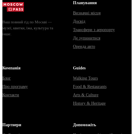
Владими...
из...
Планування
Визначні місця
Досвід
Ваш повний гід по Москві —
музеї, квитки, їжа, культура та
Трансфери з аеропорту
інше.
Де зупинитися
Оренда авто
Компанія
Guides
Блог
Walking Tours
Про програму
Food & Restaurants
Контакти
Arts & Culture
History & Heritage
Партнери
Допоможіть