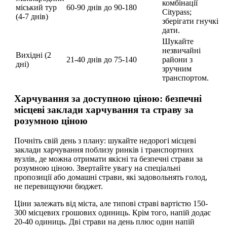
комбінації
міський тур
60-90 днів до
90-180
Citypass;
(4-7 днів)
зберігати гнучкі
дати.
Шукайте
незвичайні
Вихідні (2
21-40 днів до
75-140
райони з
дні)
зручним
транспортом.
Харчування за доступною ціною: безпечні
місцеві заклади харчування та страву за
розумною ціною
Почніть свій день з плану: шукайте недорогі місцеві
заклади харчування поблизу ринків і транспортних
вузлів, де можна отримати якісні та безпечні страви за
розумною ціною. Звертайте увагу на спеціальні
пропозиції або домашні страви, які задовольнять голод,
не перевищуючи бюджет.
Ціни залежать від міста, але типові страві вартістю 150-
300 місцевих грошових одиниць. Крім того, напій додає
20-40 одиниць. Дві страви на день плюс один напій