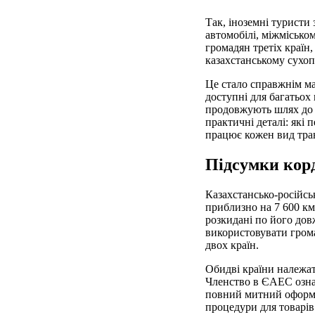
Так, іноземні туристи
автомобілі, міжмісько
громадян третіх країн,
казахстанському сухоп
Це стало справжнім ма
доступні для багатьох
продовжують шлях до 
практичні деталі: які
працює кожен вид тра
Підсумки кор
Казахстансько-російс
приблизно на 7 600 км
розкидані по його дов
використовувати грома
двох країн.
Обидві країни належат
Членство в ЄАЕС означ
повний митний оформл
процедури для товарів