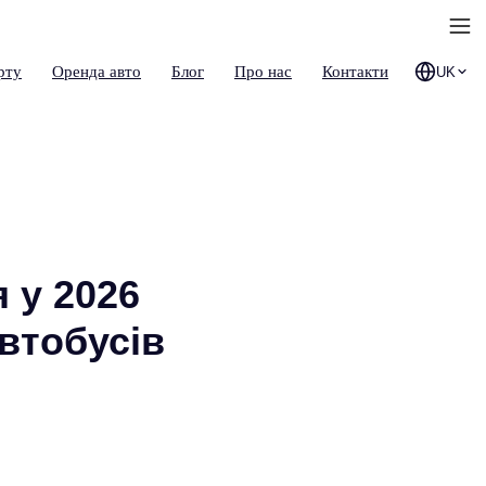
рту
Оренда авто
Блог
Про нас
Контакти
UK
 у 2026
автобусів