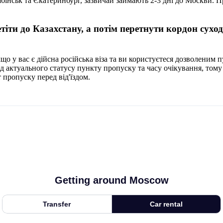
бінськ та Єкатеринбург, зазвичай займають 2-3 дні до Москви. 
тіти до Казахстану, а потім перетнути кордон сух
що у вас є дійсна російська віза та ви користуєтеся дозволеним 
ід актуального статусу пункту пропуску та часу очікування, тому
т пропуску перед від'їздом.
Getting around Moscow
Transfer
Car rental