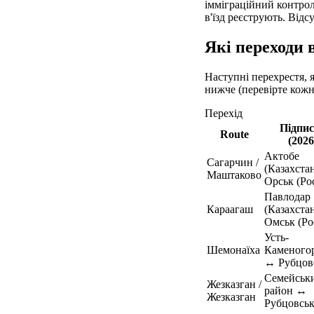
імміграційний контрол
в'їзд реєструють. Від
Які переходи 
Наступні перехрестя, 
нижче (перевірте кожн
Перехід
Підпи
Route
(2026
Актобе
Сагарчин /
(Казахста
Маштаково
Орськ (Рос
Павлодар
Караагаш
(Казахста
Омськ (Ро
Усть-
Шемонаїха
Каменого
↔ Рубцов
Семейськ
Жезказган /
район ↔
Жезказган
Рубцовсь