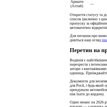
Аршати
—
(Алтай)
Откриття статусу та д
список (включно з цим
пропуску за офіційним
автоматично відкритий
Для питання про вимог
дивіться наш огляд
пра
Перетин на пр
Водіння є найгібкішим
перехрестя з інтенсивн
затори з вантажівками
одиниць. Приїжджайте
Документи для іноземн
для Росії, і будь-яки
орендували автомобіль
ніж їхати до кордону.
Один нюанс на 2026 рі
кордоні — з початку л