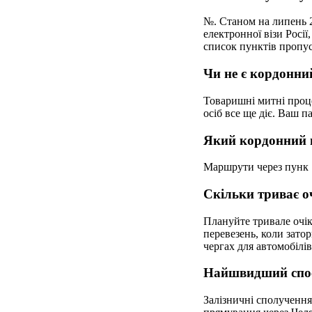
№. Станом на липень 2
електронної візи Росії
список пунктів пропус
Чи не є кордонни
Товаришні митні проц
осіб все ще діє. Ваш 
Який кордонний п
Маршрути через пунк
Скільки триває о
Плануйте тривале очік
перевезень, коли затор
чергах для автомобілі
Найшвидший спосі
Залізничні сполучення