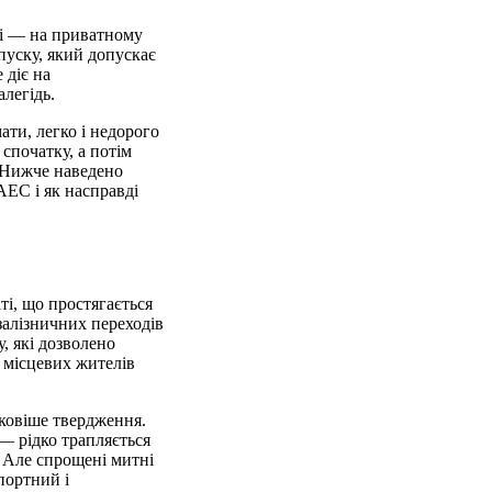
ці — на приватному
пуску, який допускає
 діє на
алегідь.
ати, легко і недорого
спочатку, а потім
 Нижче наведено
АЕС і як насправді
і, що простягається
залізничних переходів
, які дозволено
 місцевих жителів
лковіше твердження.
— рідко трапляється
 Але спрощені митні
портний і