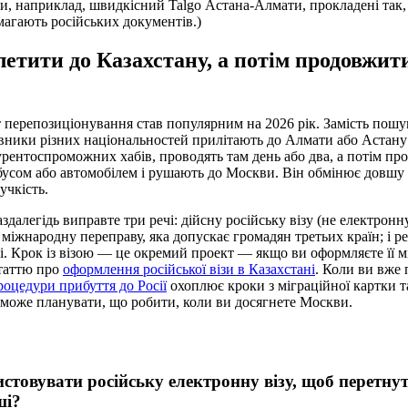
и, наприклад, швидкісний Talgo Астана-Алмати, прокладені так
вимагають російських документів.)
етити до Казахстану, а потім продовжит
 перепозиціонування став популярним на 2026 рік. Замість пош
рівники різних національностей прилітають до Алмати або Астан
рентоспроможних хабів, проводять там день або два, а потім п
обусом або автомобілем і рушають до Москви. Він обмінює довшу
учкість.
далегідь виправте три речі: дійсну російську візу (не електронну)
 міжнародну переправу, яка допускає громадян третьих країн; і р
і. Крок із візою — це окремий проект — якщо ви оформляєте її м
статтю про
оформлення російської візи в Казахстані
. Коли ви вже 
роцедури прибуття до Росії
охоплює кроки з міграційної картки та
може планувати, що робити, коли ви досягнете Москви.
стовувати російську електронну візу, щоб перетну
ші?