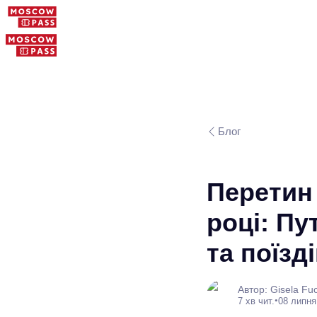
Блог
Перетин 
році: Пу
та поїзд
Автор: Gisela Fu
•
7 хв чит.
08 липня