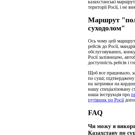
казахстанські маршрут
території Росії, і не 
Маршрут "пол
суходолом"
Ось чому цей маршрут
рейсів до Росії, манд
обслуговуваних, конку
Росії залізницею, авт
доступність рейсів і гн
Щоб все працювало, заз
по суші; підтверджену
на затримки на кордон
нашу спеціалізовану 
наша інструкція про
п
путівник по Росії
допо
FAQ
Чи можу я викори
Казахстану по су