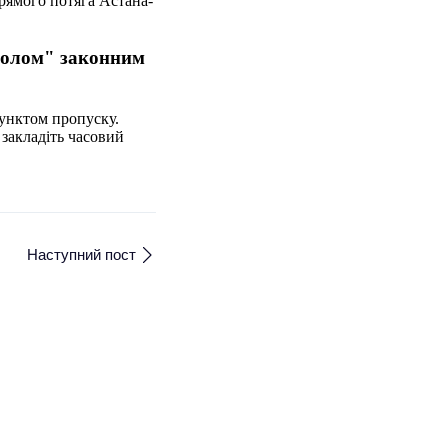
Прямого потяга Астана-
одолом" законним
пунктом пропуску.
 закладіть часовий
Наступний пост