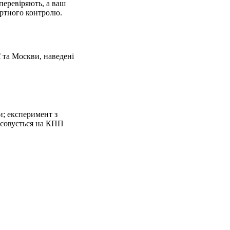
 перевіряють, а ваш
портного контролю.
ї та Москви, наведені
и; експеримент з
осовується на КПП