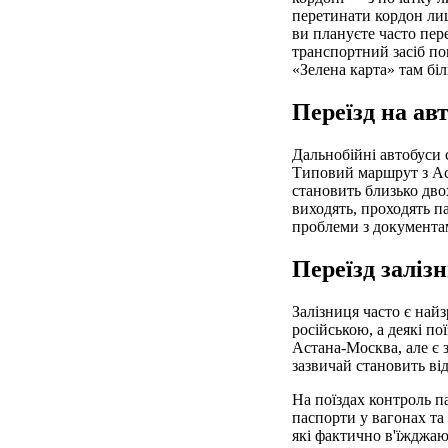
перетинати кордон лиш
ви плануєте часто пер
транспортний засіб по
«Зелена карта» там бі
Переїзд на авт
Дальнобійні автобуси с
Типовий маршрут з Аст
становить близько дво
виходять, проходять п
проблеми з документами
Переїзд заліз
Залізниця часто є най
російською, а деякі по
Астана-Москва, але є з
зазвичай становить ві
На поїздах контроль п
паспорти у вагонах та 
які фактично в'їжджают