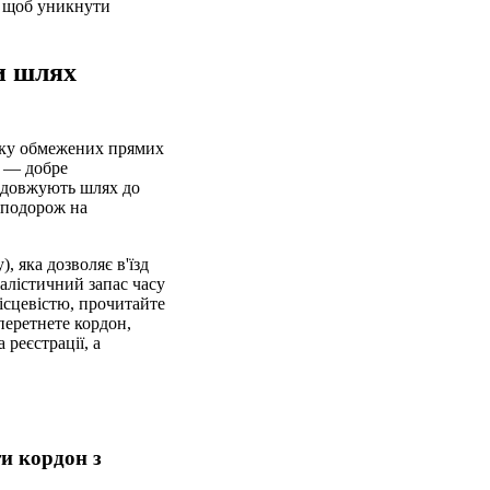
, щоб уникнути
и шлях
уку обмежених прямих
у — добре
родовжують шлях до
 подорож на
, яка дозволяє в'їзд
еалістичний запас часу
ісцевістю, прочитайте
перетнете кордон,
 реєстрації, а
ти кордон з