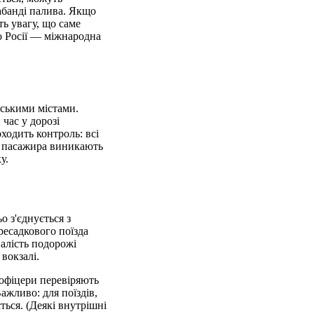
абанді палива. Якщо
ть увагу, що саме
о Росії — міжнародна
йськими містами.
час у дорозі
ходить контроль: всі
о пасажира виникають
у.
о з'єднується з
ресадкового поїзда
валість подорожі
вокзалі.
 офіцери перевіряють
ажливо: для поїздів,
ться. (Деякі внутрішні