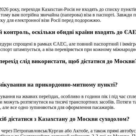
026 року, переходи Казахстан-Росія не входять до списку пункті
, тому вам потрібна звичайна (паперова) віза в паспорті. Завжди 
ку для електронної візи Росії перед подорожжю.
й контроль, оскільки обидві країни входять до ЄА
едури спрощені в рамках ЄАЕС, але повний паспортний і іммігр
паспорт штампується, а віза перевіряється при кожному міжнародн
ерехід слід використати, щоб дістатися до Москви
чікування на прикордонно-митному пункті?
ування на жвавих переїздах, особливо в години пік і під час сп
и можуть розтягнутися на тисячі транспортних засобів. Потяги та
в, але все одно зупиняються для оформлення пасажирів.
б дістатися з Казахстану до Москви суходолом?
 через Петропавловськ/Курган або Актобе, а також прямі автобус