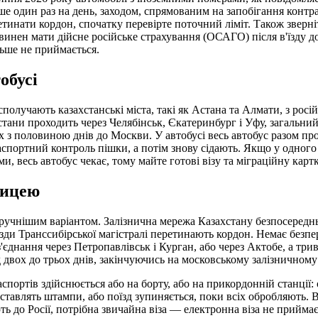
е один раз на день, заходом, спрямованим на запобігання контр
етинати кордон, спочатку перевірте поточний ліміт. Також зверні
винен мати дійсне російське страхування (ОСАГО) після в'їзду д
льше не приймається.
обусі
получають казахстанські міста, такі як Астана та Алмати, з росі
ани проходить через Челябінськ, Єкатеринбург і Уфу, загальний 
х з половиною днів до Москви. У автобусі весь автобус разом про
аспортний контроль пішки, а потім знову сідають. Якщо у одног
, весь автобус чекає, тому майте готові візу та міграційну картк
ницею
зручнішим варіантом. Залізнична мережа Казахстану безпосереднь
їзди Транссибірської магістралі перетинають кордон. Немає безпе
'єднання через Петропавлівськ і Курган, або через Актобе, а три
д двох до трьох днів, закінчуючись на московському залізничному 
аспортів здійснюється або на борту, або на прикордонній станції:
ставлять штампи, або поїзд зупиняється, поки всіх обробляють. В
ь до Росії, потрібна звичайна віза — електронна віза не приймає