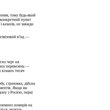
нням, тому будь-який
и конкретний пункт
і казахів, не завжди
езвізовий в'їзд —
гих черг на
жних перевезень —
 кількох тисяч
у, страховка, дійсна
ументів. Якщо ви
дону з Росією, перш
оземних номерів на
ється, можуть