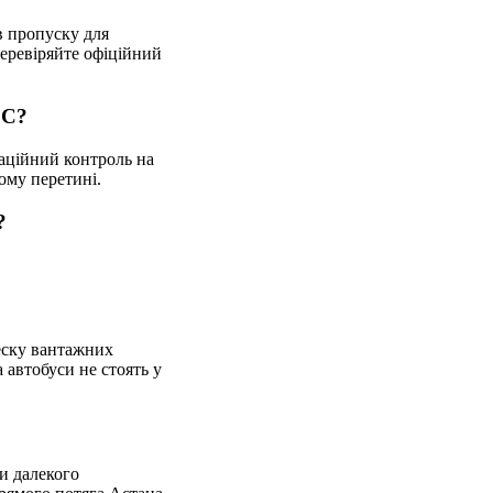
в пропуску для
перевіряйте офіційний
ЕС?
аційний контроль на
ому перетині.
?
леску вантажних
 автобуси не стоять у
и далекого