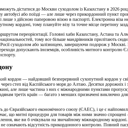
 зможуть дістатися до Москви суходолом із Казахстану в 2026 ро
му автобусі або поїзді — але лише через прикордонний пункт про
 і лише з дійсною паперовою візою в паспорті. Електронна віза не
утному кордоні, тому плануйте візу та точне місце перетину зазд
ршрутом переорієнтації. Головні хаби Казахстану, Астана та Алм
 національностей, тому все більше мандрівників прилітають сюди 
Росії суходолом або залізницею, завершуючи подорож у Москві.
 переходи допускають іноземців, особливість митного контролю Є
нспорту.
дону
ький кордон — найдовший безперервний сухопутний кордон у світ
 через степ від Каспійського моря до Алтаю. Десятки дорожніх і 
жині, але лише частина з них є міжнародними пунктами пропуску
дянам третіх країн — багато з менших призначені виключно для
ь до Євразійського економічного союзу (ЄАЕС), і це є найпоми
ає, що митні процедури для товарів між ними значно спрощені 
ення, яке ви б очікували на звичайному міжнародному кордоні.
 не означають відсутність прикордонного контролю. Повний пас