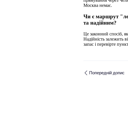
прямування через Челя
Москва немає.
Чи є маршрут "ле
та надійним?
Це законний спосіб, як
Надійність залежить в
запас і перевірте пунк
Попередній допис