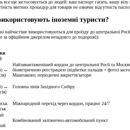
ь все ще застосовується до людей: ваш паспорт гасять, вашу візу
сутність митних процедур для товарів не означає відсутність пас
використовують іноземні туристи?
які найчастіше використовуються для проїзду до центральної Росі
е за офіційним джерелом незадовго до подорожі):
ски
)
Найзавантаженіший кордон до центральної Росії та Москв
н) ↔
біометричною реєстрацією (відбитки пальців + фото) заст
ія)
Маштаково; періодичні закриття/затори
н) ↔
Головна лінія Західного Сибіру
сія)
рськ
Міжнародний перехід через кордон, працює 24/7
ськ
ий
Комбінований залізнично-автомобільний пункт
кий