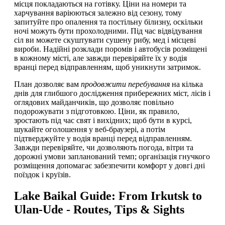
місця покладаються на готівку. Ціни на номери та
харчування варіюються залежно від сезону, тому
запитуйте про опалення та постільну білизну, оскільки
ночі можуть бути прохолодними. Під час відвідування
сіл ви можете скуштувати сушену рибу, мед і місцеві
вироби. Надійні розклади поромів і автобусів розміщені
в кожному місті, але завжди перевіряйте їх у водія
вранці перед відправленням, щоб уникнути затримок.
План дозволяє вам
продовжити перебування
на кілька
днів для глибшого дослідження прибережних міст, лісів і
оглядових майданчиків, що дозволяє повільно
подорожувати з підготовкою. Ціни, як правило,
зростають під час свят і вихідних; щоб бути в курсі,
шукайте оголошення у веб-браузері, а потім
підтверджуйте у водія вранці перед відправленням.
Завжди перевіряйте, чи дозволяють погода, вітри та
дорожні умови запланований темп; організація гнучкого
розміщення допомагає забезпечити комфорт у довгі дні
поїздок і круїзів.
Lake Baikal Guide: From Irkutsk to
Ulan-Ude - Routes, Tips & Sights