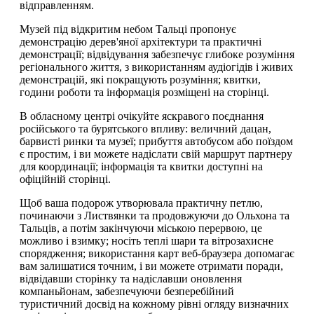
відправленням.
Музей під відкритим небом Тальці пропонує
демонстрацію дерев'яної архітектури та практичні
демонстрації; відвідування забезпечує глибоке розуміння
регіонального життя, з використанням аудіогідів і живих
демонстрацій, які покращують розуміння; квитки,
години роботи та інформація розміщені на сторінці.
В обласному центрі очікуйте яскравого поєднання
російського та бурятського впливу: величний дацан,
барвисті ринки та музеї; прибуття автобусом або поїздом
є простим, і ви можете надіслати свій маршрут партнеру
для координації; інформація та квитки доступні на
офіційній сторінці.
Щоб ваша подорож утворювала практичну петлю,
починаючи з Листвянки та продовжуючи до Ольхона та
Тальців, а потім закінчуючи міською перервою, це
можливо і взимку; носіть теплі шари та вітрозахисне
спорядження; використання карт веб-браузера допомагає
вам залишатися точним, і ви можете отримати поради,
відвідавши сторінку та надіславши оновлення
компаньйонам, забезпечуючи безперебійний
туристичний досвід на кожному рівні огляду визначних