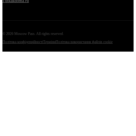
Tutkakdoma.ru
©
2026
Moscow Pass
. All rights reserved.
Політика конфіденційності
Терміни
Політика використання файлів cookie