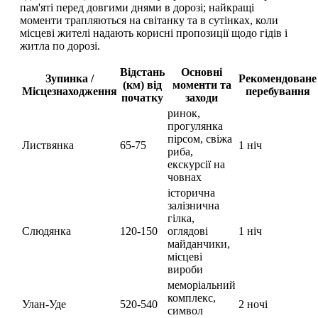
пам'яті перед довгими днями в дорозі; найкращі
моменти трапляються на світанку та в сутінках, коли
місцеві жителі надають корисні пропозиції щодо гідів і
житла по дорозі.
Відстань
Основні
Зупинка /
Рекомендоване
(км) від
моменти та
Місцезнаходження
перебування
початку
заходи
ринок,
прогулянка
пірсом, свіжа
Листвянка
65-75
1 ніч
риба,
екскурсії на
човнах
історична
залізнична
гілка,
Слюдянка
120-150
оглядові
1 ніч
майданчики,
місцеві
вироби
меморіальний
комплекс,
Улан-Уде
520-540
2 ночі
символ