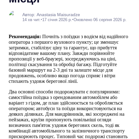
Автор: Anastasia Maisuradze
•
•
14 хв чит.
17 січня 2026 р.
Оновлено 06 серпня 2026 р.
Рекомендація:
Почніть з поїздки з водієм від надійного
оператора з першого вузлового пункту; це зменшує
затримки, стабілізує ціну та гарантує, що прибуття
відповідатиме вашому плану. Завжди порівнюйте
пропозиції у веб-браузері, зосереджуючись на ціні,
політиці скасування та обробці багажу. Підготуйте
базовий маршрут на 2-3 дні та залиште місце для
продовжень, особливо якщо погода сприяє і вітри
стихають уздовж берегової лінії.
Два основні способи подорожувати є популярними:
самостійна поїздка з орендованим автомобілем або
варіант з гідом, де план здійснюється та обробляється
оператором; автобуси та поїзди використовуються на
деяких ділянках. Для мандрівників, які зосереджені на
пейзажах, круїзи пропонують повільніші огляди
визначних пам'яток уздовж берегових скель, тоді як
комбінації автомобільного та залізничного транспорту
прискорюють процес. Типовий час подорожі становить