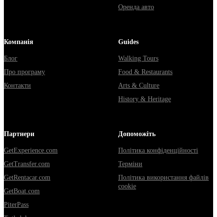
Оренда авто
Компанія
Guides
Блог
Walking Tours
Про програму
Food & Restaurants
Контакти
Arts & Culture
History & Heritage
Партнери
Допоможіть
GetExperience.com
Політика конфіденційності
GetTransfer.com
Терміни
GetRentacar.com
Політика використання файлів
cookie
GetBoat.com
PiterPass