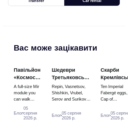
Transfer
Car rental
Вас може зацікавити
Павільйон
Шедеври
Скарби
«Космос»
Третьяковської
Кремлівсь
на ВДНГ:
галереї:
зброї: яйц
A full-size Mir
Repin, Vasnetsov,
Ten Imperial
всередині
картини,
Фаберже,
module you
Shishkin, Vrubel,
Fabergé eggs,
can walk
Serov and Surikov
Cap of
найбільшої
заради яких
трони та
through, the
— the works that
Monomakh, th
космічної
варто
коронацій
05
Energia–Buran
stop people, where
double throne 
Блог
серпня
05 серпня
05 серпн
виставки
планувати
вбрання
Блог
Блог
model,
2026 р.
they hang, and why
2026 р.
two boy tsars 
2026 р.
Росії
подорож
scorched
booking the...
the coronation