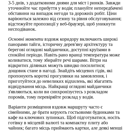
3-5 днів, з додатковими днями для міст і ринків. Завжди
уточнюйте час прибуття у водія; плануйте непередбачені
обставини на випадок негоди та дорожніх робіт. Ціни
варіюються залежно від сезону та рівня обслуговування;
відстежуйте пропозиції у веб-браузері, щоб уникнути
несподіванок.
Основні моменти
вздовж коридору включають широкі
панорами тайги, історичну дерев'яну архітектуру та
берегові оглядові майданчики, доступні круїзами в
спокійні періоди. Навіть рано вранці температура може
коливатися, тому збирайте речі шарами. Вітри на
відкритих ділянках можуть швидко посилитися;
дощовик стане в нагоді. Знайдіть місцевих гідів, які
пропонують короткі прогулянки на замовлення, і
приготуйтеся до невеликих відхилень, які збагатять
відвідування місць. Найкращі оглядові майданчики
з'являються, коли ви синхронізуєтесь з розкладом
поромів, тому перевіряйте розклад у водія.
Варіанти розміщення вздовж маршруту часто є
сімейними, де брати керують гостьовими будинками та
кафе на ключових зупинках. Щоб підготуватися, носіть
готівку в місцевій валюті та компактну плиту або
чайник; багато місць приймають картки, але деякі менші