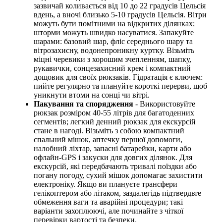
зазвичай коливається від 10 до 22 градусів Цельсія
вдень, а вночі близько 5-10 градусів Цельсія. Вітри
можуть бути помітними на відкритих ділянках;
шторми можуть швидко насуватися. Запакуйте
шарами: базовий шар, фліс середнього шару та
вітрозахисну, водонепроникну куртку. Візьміть
міцні черевики з хорошим зчепленням, шапку,
рукавички, сонцезахисний крем і компактний
дощовик для своїх рюкзаків. Гідратація є ключем:
пийте регулярно та плануйте короткі перерви, щоб
уникнути втоми на сонці чи вітрі.
Пакування та спорядження
- Використовуйте
рюкзак розміром 40-55 літрів для багатоденних
сегментів; легкий денний рюкзак для екскурсій
стане в нагоді. Візьміть з собою компактний
спальний мішок, аптечку першої допомоги,
налобний ліхтар, запасні батарейки, карти або
офлайн-GPS і закуски для довгих ділянок. Для
екскурсій, які передбачають тривалі поїздки або
погану погоду, сухий мішок допомагає захистити
електроніку. Якщо ви плануєте трансфери
гелікоптером або літаком, заздалегідь підтвердьте
обмеження ваги та аварійні процедури; такі
варіанти захоплюючі, але починайте з чіткої
перевірки вартості та безпеки.