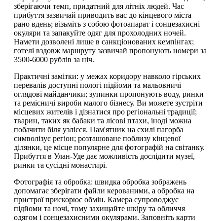
зберігаючи темп, придатний для літніх людей. Час
прибуття зазвичай приводить вас до кінцевого міста
рано вдень; візьміть з собою фотоапарат і сонцезахисні
окуляри та запакуйте одяг для прохолодних ночей.
Намети дозволені лише в санкціонованих кемпінгах;
готелі вздовж маршруту зазвичай пропонують номери за
3500-6000 рублів за ніч.
Практичні замітки: у межах коридору навколо гірських
перевалів доступні пологі підйоми та мальовничі
оглядові майданчики; зупинки пропонують воду, ринки
та ремісничі вироби малого бізнесу. Ви можете зустріти
місцевих жителів і дізнатися про регіональні традиції;
тварин, таких як бабаки та лісові птахи, іноді можна
побачити біля узлісся. Пам'ятник на схилі пагорба
символізує регіон; розташоване поблизу кінцевої
ділянки, це місце популярне для фотографій на світанку.
Прибуття в Улан-Уде дає можливість дослідити музеї,
ринки та сусідні монастирі.
Фотографія та обробка: швидка обробка зображень
допомагає зберігати файли керованими, а обробка на
пристрої прискорює обмін. Камера супроводжує
підйоми та ночі, тому захищайте шкіру та обличчя
одягом і сонцезахисними окулярами. Заповніть карти