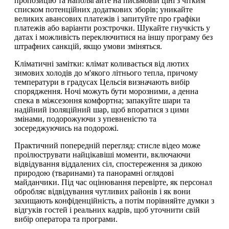
пропозицію та наполягайте на письмовій ціні з чітким
списком потенційних додаткових зборів; уникайте
великих авансових платежів і запитуйте про графіки
платежів або варіанти розстрочки. Шукайте гнучкість у
датах і можливість переключитися на іншу програму без
штрафних санкцій, якщо умови зміняться.
Кліматичні замітки: клімат коливається від лютих
зимових холодів до м'якого літнього тепла, причому
температури в градусах Цельсія визначають вибір
спорядження. Ночі можуть бути морозними, а денна
спека в міжсезоння комфортна; запакуйте шари та
надійний ізоляційний шар, щоб впоратися з цими
змінами, подорожуючи з упевненістю та
зосереджуючись на подорожі.
Практичний попередній перегляд: стисле відео може
проілюструвати найцікавіші моменти, включаючи
відвідування віддалених сіл, спостереження за дикою
природою (тваринами) та панорамні оглядові
майданчики. Під час оцінювання перевірте, як персонал
обробляє відвідування чутливих районів і як вони
захищають конфіденційність, а потім порівняйте думки з
відгуків гостей і реальних кадрів, щоб уточнити свій
вибір оператора та програми.