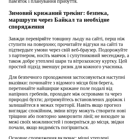
пам'яток і планування прибуття.
Зимовий крижаний трекінг: безпека,
маршрути через Байкал та необхідне
спорядження
Завжди перевіряйте товщину льоду на сайті, перш ніж
ступити на поверхню; прочитайте відгуки на сайті та
підтвердьте умови через свій веб-браузер. Подорожуйте
з партнером, носіть маячок і супутниковий месенджер, а
також добре утеплені шари та вітрозахисну куртку. Цей
простий підхід зменшує ризик для кожного учасника.
Для безпечного проходження застосовуються наступні
вказівки: починайте з відомого місця біля берега,
перетинайте найширше крижане поле подалі від
напірних гребенів, проходьте між островами та через
природні бухти; дотримуйтесь встановлених доріжок і
залишайтеся в межах території. Навіть якщо прогноз
виглядає спокійним, зміни вітру можуть створити нові
тріщини або повторно заморозити лінії; не виходьте за
межі своїх можливостей і поверніться до місця, звідки
почали, якщо видимість погіршиться.
Основне спорядження включає: міцні утеплені