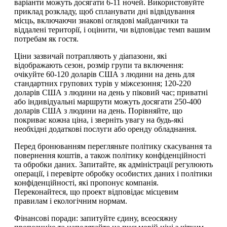
варіанти можуть досягати 6-11 ночей. Використовуйте
приклад розкладу, щоб спланувати дні відвідування
місць, включаючи знакові оглядові майданчики та
віддалені території, і оцінити, чи відповідає темп вашим
потребам як гостя.
Ціни зазвичай потрапляють у діапазони, які
відображають сезон, розмір групи та включення:
очікуйте 60-120 доларів США з людини на день для
стандартних групових турів у міжсезоння; 120-220
доларів США з людини на день у піковий час; приватні
або індивідуальні маршрути можуть досягати 250-400
доларів США з людини на день. Порівняйте, що
покриває кожна ціна, і зверніть увагу на будь-які
необхідні додаткові послуги або оренду обладнання.
Перед бронюванням перегляньте політику скасування та
повернення коштів, а також політику конфіденційності
та обробки даних. Запитайте, як адміністрації регулюють
операції, і перевірте обробку особистих даних і політики
конфіденційності, які пропонує компанія.
Переконайтеся, що проект відповідає місцевим
правилам і екологічним нормам.
Фінансові поради: запитуйте єдину, всеосяжну