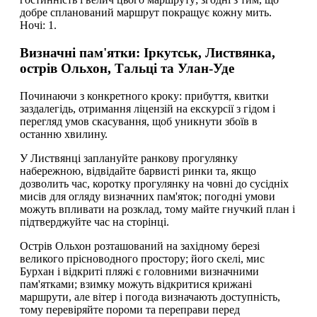
добре спланований маршрут покращує кожну мить.
Ночі: 1.
Визначні пам'ятки: Іркутськ, Листвянка,
острів Ольхон, Тальці та Улан-Уде
Починаючи з конкретного кроку: прибуття, квитки
заздалегідь, отримання ліцензій на екскурсії з гідом і
перегляд умов скасування, щоб уникнути збоїв в
останню хвилину.
У Листвянці заплануйте ранкову прогулянку
набережною, відвідайте барвисті ринки та, якщо
дозволить час, коротку прогулянку на човні до сусідніх
мисів для огляду визначних пам'яток; погодні умови
можуть впливати на розклад, тому майте гнучкий план і
підтверджуйте час на сторінці.
Острів Ольхон розташований на західному березі
великого прісноводного простору; його скелі, мис
Бурхан і відкриті пляжі є головними визначними
пам'ятками; взимку можуть відкритися крижані
маршрути, але вітер і погода визначають доступність,
тому перевіряйте пороми та переправи перед