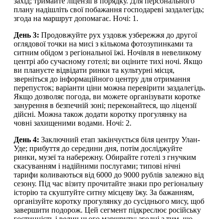
захід; тримайте ліцензії в порядку. Для персонального
плану надішліть свої побажання господареві заздалегідь;
згода на маршрут допомагає. Ночі: 1.
День 3:
Продовжуйте рух уздовж узбережжя до другої
оглядової точки на мисі з кількома фотозупинками та
ситним обідом з регіональної їжі. Ночівля в невеликому
центрі або сучасному готелі; ви оціните тихі ночі. Якщо
ви плануєте відвідати ринки та культурні місця,
зверніться до інформаційного центру для отримання
перепусток; варіанти ціни можна перевірити заздалегідь.
Якщо дозволяє погода, ви можете організувати коротке
занурення в безпечній зоні; переконайтеся, що ліцензії
дійсні. Можна також додати коротку прогулянку на
човні захищеними водами. Ночі: 2.
День 4:
Заключний етап закінчується біля центру Улан-
Уде; прибуття до середини дня, потім досліджуйте
ринки, музеї та набережну. Обирайте готелі з гнучким
скасуванням і надійними послугами; типові нічні
тарифи коливаються від 6000 до 9000 рублів залежно від
сезону. Під час візиту прочитайте знаки про регіональну
історію та скуштуйте ситну місцеву їжу. За бажанням,
організуйте коротку прогулянку до сусіднього мису, щоб
завершити подорож. Цей сегмент підкреслює російську
гостинність і велич цього маршруту; згодні з тим, що