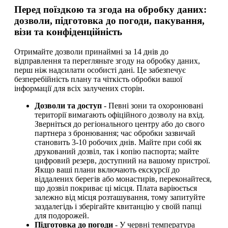
Перед поїздкою та згода на обробку даних:
дозволи, підготовка до погоди, пакування,
візи та конфіденційність
Отримайте дозволи принаймні за 14 днів до
відправлення та перегляньте згоду на обробку даних,
перш ніж надсилати особисті дані. Це забезпечує
безперебійність плану та чіткість обробки вашої
інформації для всіх залучених сторін.
Дозволи та доступ
- Певні зони та охоронювані
території вимагають офіційного дозволу на вхід.
Зверніться до регіонального центру або до свого
партнера з бронювання; час обробки зазвичай
становить 3-10 робочих днів. Майте при собі як
друкований дозвіл, так і копію паспорта; майте
цифровий резерв, доступний на вашому пристрої.
Якщо ваші плани включають екскурсії до
віддалених берегів або монастирів, переконайтеся,
що дозвіл покриває ці місця. Плата варіюється
залежно від місця розташування, тому запитуйте
заздалегідь і зберігайте квитанцію у своїй папці
для подорожей.
Підготовка до погоди
- У червні температура