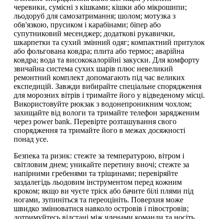
черевики, сумісні з кішками; кішки або мікрошипи;
льодоруб для самозатримання; шолом; мотузка з
обв'язкою, прусиком і карабінами; біпер або
супутниковий месенджер; додаткові рукавички,
шкарпетки та сухий змінний одяг; компактний притулок
або фольгована ковдра; плита або термос; аварійна
ковдра; вода та висококалорійні закуски. Для комфорту
звичайна система сухих шарів плюс невеликий
ремонтний комплект допомагають під час великих
експедицій. Завжди вибирайте спеціальне спорядження
для морозних вітрів і тримайте його у відведеному місці.
Використовуйте рюкзак з водонепроникним чохлом;
захищайте від вологи та тримайте телефон зарядженим
через power bank. Перевірте розташування свого
спорядження та тримайте його в межах досяжності
понад усе.
Безпека та ризик: стежте за температурою, вітром і
світловим днем; уникайте перетину вночі; стежте за
напірними гребенями та тріщинами; перевіряйте
заздалегідь льодовим інструментом перед кожним
кроком; якщо ви чуєте тріск або бачите білі плями під
ногами, зупиніться та переоцініть. Поверхня може
швидко змінюватися навколо островів і півостровів;
дотримуйтесь відстані між членами команди та носіть