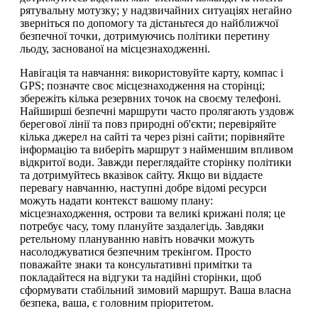
рятувальну мотузку; у надзвичайних ситуаціях негайно
зверніться по допомогу та дістаньтеся до найближчої
безпечної точки, дотримуючись політики перетину
льоду, заснованої на місцезнаходженні.
Навігація та навчання: використовуйте карту, компас і
GPS; позначте своє місцезнаходження на сторінці;
збережіть кілька резервних точок на своєму телефоні.
Найширші безпечні маршрути часто пролягають уздовж
берегової лінії та повз природні об'єкти; перевіряйте
кілька джерел на сайті та через різні сайти; порівняйте
інформацію та виберіть маршрут з найменшим впливом
відкритої води. Завжди переглядайте сторінку політики
та дотримуйтесь вказівок сайту. Якщо ви віддаєте
перевагу навчанню, наступні добре відомі ресурси
можуть надати контекст вашому плану:
місцезнаходження, острови та великі крижані поля; це
потребує часу, тому плануйте заздалегідь. Завдяки
ретельному плануванню навіть новачки можуть
насолоджуватися безпечним трекінгом. Просто
поважайте знаки та консультативні примітки та
покладайтеся на відгуки та надійні сторінки, щоб
сформувати стабільний зимовий маршрут. Ваша власна
безпека, ваша, є головним пріоритетом.