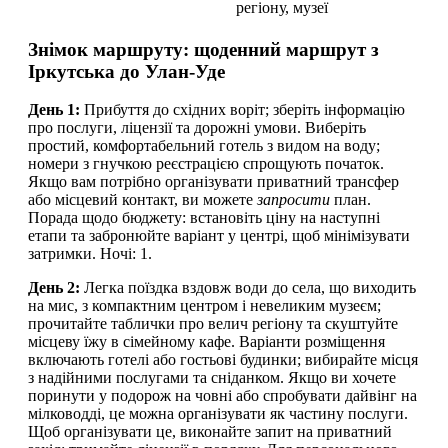
регіону, музеї
Знімок маршруту: щоденний маршрут з
Іркутська до Улан-Уде
День 1:
Прибуття до східних воріт; зберіть інформацію
про послуги, ліцензії та дорожні умови. Виберіть
простий, комфортабельний готель з видом на воду;
номери з гнучкою реєстрацією спрощують початок.
Якщо вам потрібно організувати приватний трансфер
або місцевий контакт, ви можете
запросити
план.
Порада щодо бюджету: встановіть ціну на наступні
етапи та забронюйте варіант у центрі, щоб мінімізувати
затримки. Ночі: 1.
День 2:
Легка поїздка вздовж води до села, що виходить
на мис, з компактним центром і невеликим музеєм;
прочитайте таблички про велич регіону та скуштуйте
місцеву їжу в сімейному кафе. Варіанти розміщення
включають готелі або гостьові будинки; вибирайте місця
з надійними послугами та сніданком. Якщо ви хочете
поринути у подорож на човні або спробувати дайвінг на
мілководді, це можна організувати як частину послуги.
Щоб організувати це, виконайте запит на приватний