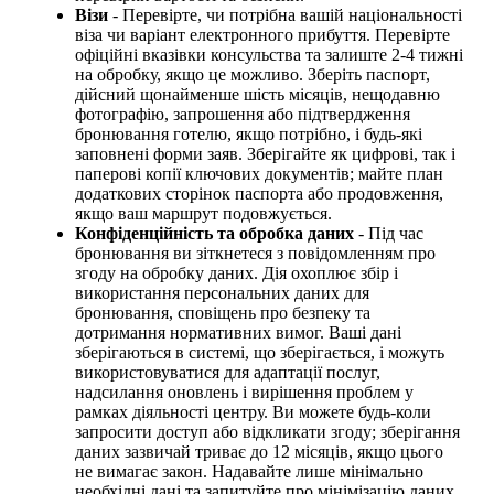
Візи
- Перевірте, чи потрібна вашій національності
віза чи варіант електронного прибуття. Перевірте
офіційні вказівки консульства та залиште 2-4 тижні
на обробку, якщо це можливо. Зберіть паспорт,
дійсний щонайменше шість місяців, нещодавню
фотографію, запрошення або підтвердження
бронювання готелю, якщо потрібно, і будь-які
заповнені форми заяв. Зберігайте як цифрові, так і
паперові копії ключових документів; майте план
додаткових сторінок паспорта або продовження,
якщо ваш маршрут подовжується.
Конфіденційність та обробка даних
- Під час
бронювання ви зіткнетеся з повідомленням про
згоду на обробку даних. Дія охоплює збір і
використання персональних даних для
бронювання, сповіщень про безпеку та
дотримання нормативних вимог. Ваші дані
зберігаються в системі, що зберігається, і можуть
використовуватися для адаптації послуг,
надсилання оновлень і вирішення проблем у
рамках діяльності центру. Ви можете будь-коли
запросити доступ або відкликати згоду; зберігання
даних зазвичай триває до 12 місяців, якщо цього
не вимагає закон. Надавайте лише мінімально
необхідні дані та запитуйте про мінімізацію даних