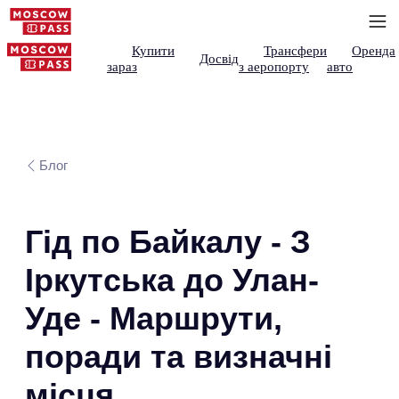
Купити
Трансфери
Оренда
Досвід
зараз
з аеропорту
авто
Блог
Гід по Байкалу - З
Іркутська до Улан-
Уде - Маршрути,
поради та визначні
місця