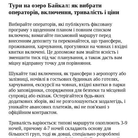
Тури на озеро Байкал: як вибрати
операторів, включення, тривалість і ціни
Вибирайте операторів, які публікують фіксовану
програму з щоденним планом і повним списком
включень; вимагайте письмовий маршрут перед
внесенням депозиту та переконайтеся, що трансфери,
проживання, харчування, прогулянки на човнах і вхідні
квитки включені. Це допоможе вам знайти ясність і
зменшити тиск під час планування, а також дасть вам
міцну відправну точку для порівняння.
Шукайте такі включення, як трансфери з аеропорту або
залізниці, ночівлі в гостьових будинках або готелях,
харчування, екскурсії на човнах, вхідні квитки в парки
або заповідники, спорядження для безпеки та місцевий
супровід або екіпаж. Остерігайтеся будь-яких
додаткових зборів, які не розголошуються заздалегідь, і
уникайте авансових платежів, які не пов'язані з
офіційним контрактом.
Тривалість варіюється: типові маршрути охоплюють 3-9
ночей, причому 4-7 ночей складають основу для
більшості груп, тоді як довші, спеціально розроблені