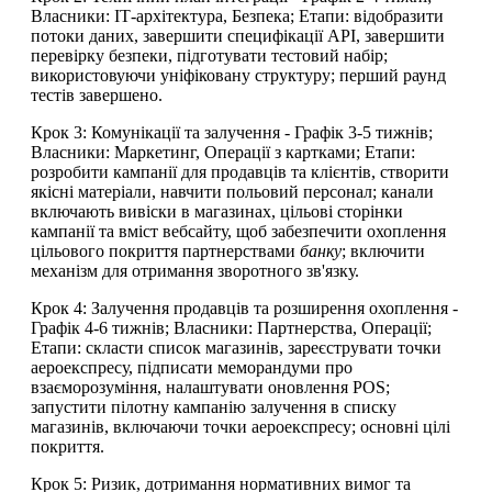
Власники: ІТ-архітектура, Безпека; Етапи: відобразити
потоки даних, завершити специфікації API, завершити
перевірку безпеки, підготувати тестовий набір;
використовуючи уніфіковану структуру; перший раунд
тестів завершено.
Крок 3: Комунікації та залучення - Графік 3-5 тижнів;
Власники: Маркетинг, Операції з картками; Етапи:
розробити кампанії для продавців та клієнтів, створити
якісні матеріали, навчити польовий персонал; канали
включають вивіски в магазинах, цільові сторінки
кампанії та вміст вебсайту, щоб забезпечити охоплення
цільового покриття партнерствами
банку
; включити
механізм для отримання зворотного зв'язку.
Крок 4: Залучення продавців та розширення охоплення -
Графік 4-6 тижнів; Власники: Партнерства, Операції;
Етапи: скласти список магазинів, зареєструвати точки
аероекспресу, підписати меморандуми про
взаєморозуміння, налаштувати оновлення POS;
запустити пілотну кампанію залучення в списку
магазинів, включаючи точки аероекспресу; основні цілі
покриття.
Крок 5: Ризик, дотримання нормативних вимог та