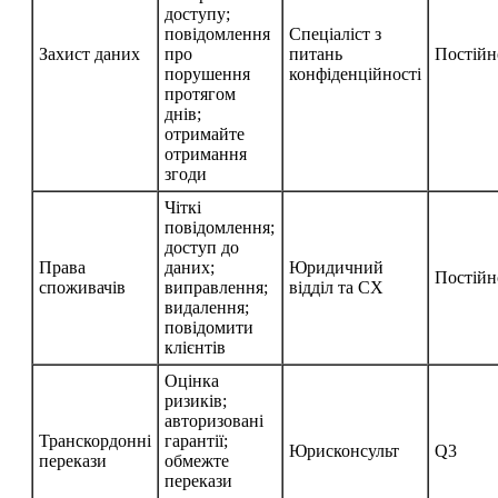
доступу;
повідомлення
Спеціаліст з
Захист даних
про
питань
Постійн
порушення
конфіденційності
протягом
днів;
отримайте
отримання
згоди
Чіткі
повідомлення;
доступ до
Права
даних;
Юридичний
Постійн
споживачів
виправлення;
відділ та CX
видалення;
повідомити
клієнтів
Оцінка
ризиків;
авторизовані
Транскордонні
гарантії;
Юрисконсульт
Q3
перекази
обмежте
перекази