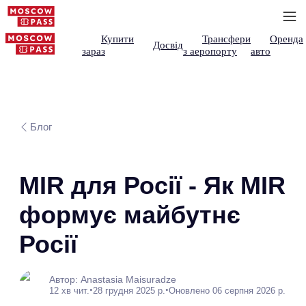
Купити
Трансфери
Оренда
Досвід
зараз
з аеропорту
авто
Блог
MIR для Росії - Як MIR
формує майбутнє
Росії
Автор: Anastasia Maisuradze
•
•
12 хв чит.
28 грудня 2025 р.
Оновлено 06 серпня 2026 р.