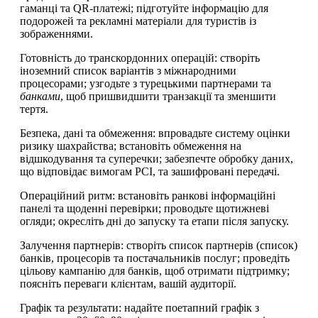
гаманці та QR-платежі; підготуйте інформацію для
подорожей та рекламні матеріали для туристів із
зображеннями.
Готовність до транскордонних операцій: створіть
іноземний список варіантів з міжнародними
процесорами; узгодьте з турецькими партнерами та
банками
, щоб пришвидшити транзакції та зменшити
тертя.
Безпека, дані та обмеження: впровадьте систему оцінки
ризику шахрайства; встановіть обмеження на
відшкодування та суперечки; забезпечте обробку даних,
що відповідає вимогам PCI, та зашифровані передачі.
Операційний ритм: встановіть ранкові інформаційні
панелі та щоденні перевірки; проводьте щотижневі
огляди; окресліть дні до запуску та етапи після запуску.
Залучення партнерів: створіть список партнерів (список)
банків, процесорів та постачальників послуг; проведіть
цільову кампанію для банків, щоб отримати підтримку;
поясніть переваги клієнтам, вашій аудиторії.
Графік та результати: надайте поетапний графік з