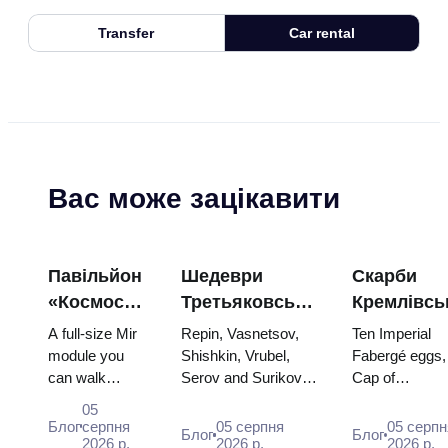
Transfer
Car rental
Вас може зацікавити
Павільйон
Шедеври
Скарби
«Космос»
Третьяковської
Кремлівсь
на ВДНГ:
галереї:
зброї: яйц
A full-size Mir
Repin, Vasnetsov,
Ten Imperial
всередині
картини,
Фаберже,
module you
Shishkin, Vrubel,
Fabergé eggs,
can walk
Serov and Surikov
Cap of
найбільшої
заради яких
трони та
through, the
— the works that
Monomakh, th
космічної
варто
коронацій
05
Energia–Buran
stop people, where
double throne 
Блог
серпня
05 серпня
05 серпн
виставки
планувати
вбрання
Блог
Блог
model,
2026 р.
they hang, and why
2026 р.
two boy tsars 
2026 р.