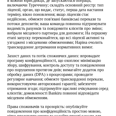
в кожній юрисдикції, де запускаються операції,
включаючи Туреччину; складіть основний реєстр: тип
ліцензії, орган, що видає, статус, перша дата настання
терміну, вікно поновлення; якщо ліцензія стає
недійсною, обмежте пов'язані банківські перекази та
потоки депозитів; ваша команда повинна підтримувати
видимість рахунків та повідомити клієнтів про зміни;
вибрали місцевого партнера для допомоги; На першому
етапі запуску переконайтеся, що всі ліцензії активні та
узгоджені з місцевими обмеженнями; Наріна очолить
транскордонне дотримання нормативних вимог.
Захист даних та потік споживчих даних: впровадьте
програму конфіденційності, що охоплює мінімізацію
збору, шифрування, контроль доступу та повідомлення
про порушення протягом днів; вимагайте додаток про
обробку даних (DPA) з процесорами; проводите
регулярне навчання; обмежте транскордонні перекази,
використовуючи авторизовані гарантії; забезпечте
отримання згоди; підтримуйте щасливі очікування серед
клієнтів; домовленості Bankiru повинні відповідати
місцевим обмеженням.
Права споживачів та прозорість: опублікуйте
повідомлення про конфіденційність простою мовою,
чітко представте умови та надайте прості канали для