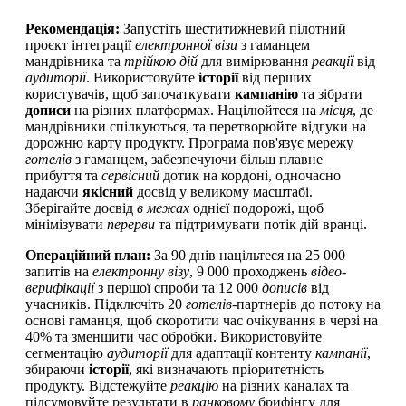
Рекомендація:
Запустіть шеститижневий пілотний
проєкт інтеграції
електронної візи
з гаманцем
мандрівника та
трійкою
дій
для вимірювання
реакції
від
аудиторії
. Використовуйте
історії
від перших
користувачів, щоб започаткувати
кампанію
та зібрати
дописи
на різних платформах. Націлюйтеся на
місця
, де
мандрівники спілкуються, та перетворюйте відгуки на
дорожню карту продукту. Програма пов'язує мережу
готелів
з гаманцем, забезпечуючи більш плавне
прибуття та
сервісний
дотик на кордоні, одночасно
надаючи
якісний
досвід у великому масштабі.
Зберігайте досвід
в межах
однієї подорожі, щоб
мінімізувати
перерви
та підтримувати потік дій вранці.
Операційний план:
За 90 днів націльтеся на 25 000
запитів на
електронну візу
, 9 000 проходжень
відео-
верифікації
з першої спроби та 12 000
дописів
від
учасників. Підключіть 20
готелів
-партнерів до потоку на
основі гаманця, щоб скоротити час очікування в черзі на
40% та зменшити час обробки. Використовуйте
сегментацію
аудиторії
для адаптації контенту
кампанії
,
збираючи
історії
, які визначають пріоритетність
продукту. Відстежуйте
реакцію
на різних каналах та
підсумовуйте результати в
ранковому
брифінгу для