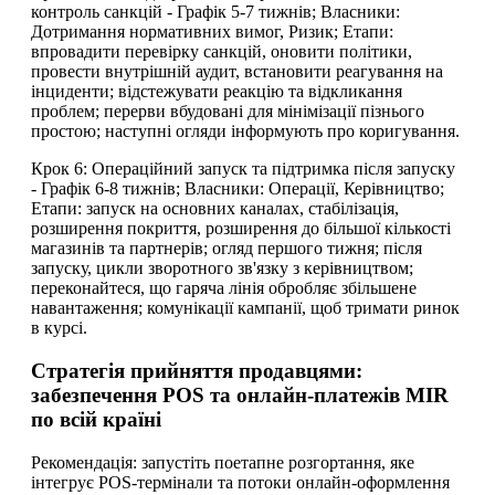
контроль санкцій - Графік 5-7 тижнів; Власники:
Дотримання нормативних вимог, Ризик; Етапи:
впровадити перевірку санкцій, оновити політики,
провести внутрішній аудит, встановити реагування на
інциденти; відстежувати реакцію та відкликання
проблем; перерви вбудовані для мінімізації пізнього
простою; наступні огляди інформують про коригування.
Крок 6: Операційний запуск та підтримка після запуску
- Графік 6-8 тижнів; Власники: Операції, Керівництво;
Етапи: запуск на основних каналах, стабілізація,
розширення покриття, розширення до більшої кількості
магазинів та партнерів; огляд першого тижня; після
запуску, цикли зворотного зв'язку з керівництвом;
переконайтеся, що гаряча лінія обробляє збільшене
навантаження; комунікації кампанії, щоб тримати ринок
в курсі.
Стратегія прийняття продавцями:
забезпечення POS та онлайн-платежів MIR
по всій країні
Рекомендація: запустіть поетапне розгортання, яке
інтегрує POS-термінали та потоки онлайн-оформлення