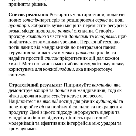
прийняття рішень.
Список реалізації:
Розгорніть у чотири етапи, додаючи
нових
готелів
-партнерів та розширюючи
сервіс
на нові
аудиторії
. Зобразіть вузькі місця та перемістіть ресурси у
вузькі місця; проводьте
ранкові
стендапи. Створіть
прозору
кампанію
з частими
дописами
та
історіями
, щоб
поділитися отриманими уроками. Переконайтеся, що
потік даних від мандрівників до центральної панелі
керування залишається в межах
ранкових
циклів, та
надайте простий
список
пріоритетних дій для кожної
хвилі. Мета полягає в масштабованому, якісному шляху
користувача для кожної
людини
, яка використовує
систему.
Стратегічний результат:
Підтримуйте
кампанію
, яка
демонструє
історії
та
дописи
від мандрівників, тоді як
чітка дорожня карта
сервісу
керує прогресом.
Націлюйтеся на
якісний
досвід для різних
аудиторій
та
перетворюйте
дії
на політичні сигнали та покращення
продукту. Дані з цього підходу інформують лідерів та
мандрівників про відчутну цінність практичної
модернізації та ефективних інтерфейсів між урядом та
громадянами.