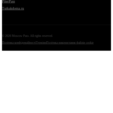
PiterPass
Tutkakdoma.ru
©
2026
Moscow Pass
. All rights reserved.
Політика конфіденційності
Терміни
Політика використання файлів cookie