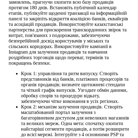
замовлень, прагнучи охопити всю базу продавців
протягом 180 днів. Встановіть публічний календар
етапів, публікуйте щоденні транзакції на інформаційній
панелі та закріпіть відкриття коаліцією банків, еквайєрів
та асоціацій продавців. Використовуйте казахстанські
партнерства для прискорення транскордонних звірок та
витрат, пов'язаних з подорожами, забезпечуючи
безперебійний досвід користувачів у міських та
сільських коридорах. Використовуйте кампанії в
Instagram для залучення продавців та навчання
роздрібних торговців щодо переваг, термінів та
покращень безпеки.
Крок 1: управління та ритм випуску. Створіть
представників від банків, платіжних процесорів та
органів продавців; визначте щотижневі стендапи
та чіткий графік випусків. Узгодьте обмін даними,
обробку спорів та процедури відкату,
забезпечуючи чітке виконання в усіх регіонах.
Крок 2: механізм залучення продавців. Створіть
масштабований портал залучення з
багаторівневим доступом для невеликих магазинів
та великих мереж. Одна мета: спочатку охопити
найстаріші сегменти продавців, а потім розширити
до всієї мережі. Інтегруйте з 4 основними PSP та