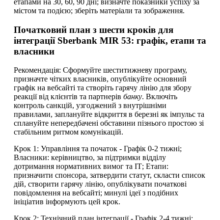
етапами на 30, 60, 90 дні; визначте показники успіху за
містом та подією; зберіть матеріали та зображення.
Початковий план з шести кроків для
інтеграції Sberbank MIR 53: графік, етапи та
власники
Рекомендація: Сформуйте шеститижневу програму,
призначте чітких власників, опублікуйте основний
графік на вебсайті та створіть гарячу лінію для збору
реакції від клієнтів та партнерів
банку
. Включіть
контроль санкцій, узгоджений з внутрішніми
правилами, заплануйте відкриття в березні як імпульс та
сплануйте непередбачені обставини пізнього простою зі
стабільним ритмом комунікацій.
Крок 1: Управління та початок - Графік 0-2 тижні;
Власники: керівництво, за підтримки відділу
дотримання нормативних вимог та ІТ; Етапи:
призначити спонсора, затвердити статут, скласти список
дій, створити гарячу лінію, опублікувати початкові
повідомлення на вебсайті; минулі ідеї з подібних
ініціатив інформують цей крок.
Крок 2: Технічний план інтеграції - Графік 2-4 тижні;