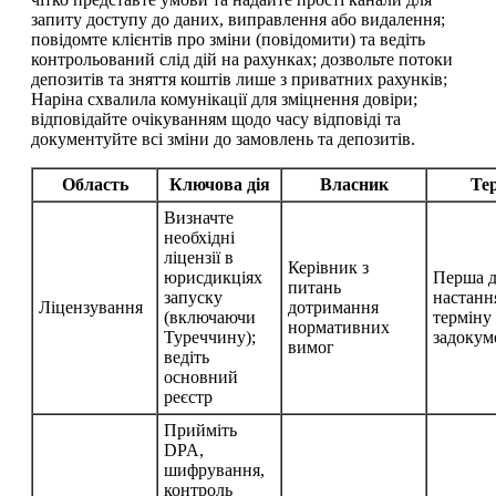
запиту доступу до даних, виправлення або видалення;
повідомте клієнтів про зміни (повідомити) та ведіть
контрольований слід дій на рахунках; дозвольте потоки
депозитів та зняття коштів лише з приватних рахунків;
Наріна схвалила комунікації для зміцнення довіри;
відповідайте очікуванням щодо часу відповіді та
документуйте всі зміни до замовлень та депозитів.
Область
Ключова дія
Власник
Те
Визначте
необхідні
ліцензії в
Керівник з
юрисдикціях
Перша д
питань
запуску
настанн
Ліцензування
дотримання
(включаючи
терміну
нормативних
Туреччину);
задокум
вимог
ведіть
основний
реєстр
Прийміть
DPA,
шифрування,
контроль