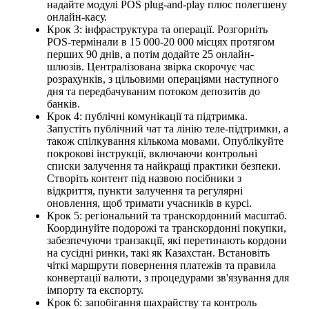
надайте модулі POS plug-and-play плюс полегшену
онлайн-касу.
Крок 3: інфраструктура та операції. Розгорніть
POS-термінали в 15 000-20 000 місцях протягом
перших 90 днів, а потім додайте 25 онлайн-
шлюзів. Централізована звірка скорочує час
розрахунків, з цільовими операціями наступного
дня та передбачуваним потоком депозитів до
банків.
Крок 4: публічні комунікації та підтримка.
Запустіть публічний чат та лінію теле-підтримки, а
також спілкування кількома мовами. Опублікуйте
покрокові інструкції, включаючи контрольні
списки залучення та найкращі практики безпеки.
Створіть контент під назвою посібники з
відкриття, пункти залучення та регулярні
оновлення, щоб тримати учасників в курсі.
Крок 5: регіональний та транскордонний масштаб.
Координуйте подорожі та транскордонні покупки,
забезпечуючи транзакції, які перетинають кордони
на сусідні ринки, такі як Казахстан. Встановіть
чіткі маршрути повернення платежів та правила
конвертації валюти, з процедурами зв'язування для
імпорту та експорту.
Крок 6: запобігання шахрайству та контроль