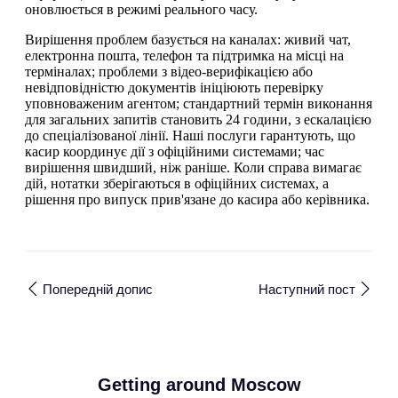
оновлюється в режимі реального часу.
Вирішення проблем базується на каналах: живий чат,
електронна пошта, телефон та підтримка на місці на
терміналах; проблеми з відео-верифікацією або
невідповідністю документів ініціюють перевірку
уповноваженим агентом; стандартний термін виконання
для загальних запитів становить 24 години, з ескалацією
до спеціалізованої лінії. Наші послуги гарантують, що
касир координує дії з офіційними системами; час
вирішення швидший, ніж раніше. Коли справа вимагає
дій, нотатки зберігаються в офіційних системах, а
рішення про випуск прив'язане до касира або керівника.
Попередній допис
Наступний пост
Getting around Moscow