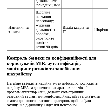
дозволеними
юрисдикціями
Щорічне
навчання
персоналу;
журнали
Навчання та
Відділ кадрів та
діяльності з
Щорічн
записи
ІТ
обробки;
оновлюйте
політики
кожні 90 днів
Контроль безпеки та конфіденційності для
користувачів MIR: аутентифікація,
моніторинг ризиків та запобігання
шахрайству
Негайно ввімкніть надійну аутентифікацію: розгорніть
надійну MFA за допомогою апаратних ключів або
програм аутентифікації, додайте біометричний
резервний варіант для конфіденційних дій та прив'яжіть
сеанси до вашого власного пристрою, щоб ви були
захищені від фішингу. Підказки повторної