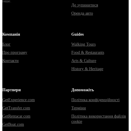
інше.
Де зупинитися
Оренда авто
Компанія
Guides
Блог
Walking Tours
Про програму
Food & Restaurants
Контакти
Arts & Culture
History & Heritage
Партнери
Допоможіть
GetExperience.com
Політика конфіденційності
GetTransfer.com
Терміни
GetRentacar.com
Політика використання файлів
cookie
GetBoat.com