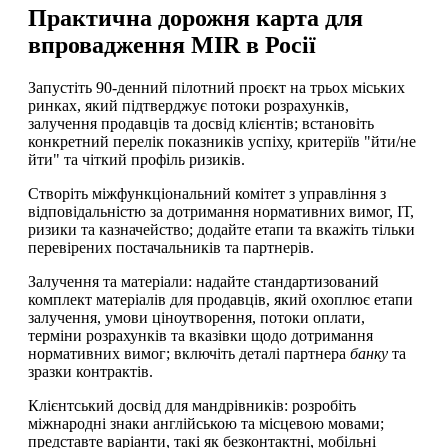
Практична дорожня карта для
впровадження MIR в Росії
Запустіть 90-денний пілотний проєкт на трьох міських
ринках, який підтверджує потоки розрахунків,
залучення продавців та досвід клієнтів; встановіть
конкретний перелік показників успіху, критеріїв "йти/не
йти" та чіткий профіль ризиків.
Створіть міжфункціональний комітет з управління з
відповідальністю за дотримання нормативних вимог, ІТ,
ризики та казначейство; додайте етапи та вкажіть тільки
перевірених постачальників та партнерів.
Залучення та матеріали: надайте стандартизований
комплект матеріалів для продавців, який охоплює етапи
залучення, умови ціноутворення, потоки оплати,
терміни розрахунків та вказівки щодо дотримання
нормативних вимог; включіть деталі партнера
банку
та
зразки контрактів.
Клієнтський досвід для мандрівників: розробіть
міжнародні знаки англійською та місцевою мовами;
представте варіанти, такі як безконтактні, мобільні