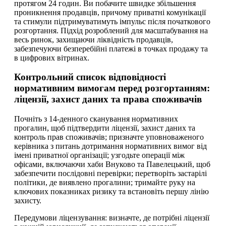
протягом 24 годин. Ви побачите швидке збільшення
проникнення продавців, причому приватні комунікації
та стимули підтримуватимуть імпульс після початкового
розгортання. Підхід розроблений для масштабування на
весь ринок, захищаючи ліквідність продавців,
забезпечуючи безперебійні платежі в точках продажу та
в цифрових вітринах.
Контрольний список відповідності
нормативним вимогам перед розгортанням:
ліцензії, захист даних та права споживачів
Почніть з 14-денного сканування нормативних
прогалин, щоб підтвердити ліцензії, захист даних та
контроль прав споживачів; призначте уповноваженого
керівника з питань дотримання нормативних вимог від
імені приватної організації; узгодьте операції між
офісами, включаючи хаби Внуково та Павелецький, щоб
забезпечити послідовні перевірки; перетворіть застарілі
політики, де виявлено прогалини; тримайте руку на
ключових показниках ризику та встановіть першу лінію
захисту.
Передумови ліцензування: визначте, де потрібні ліцензії