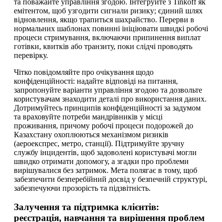
та поважайте управління згодою. Інтегруйте з Tinkoff як
емітентом, щоб узгодити сигнали ризику; єдиний шлях
відновлення, якщо трапиться шахрайство. Перерви в
нормальних шаблонах повинні ініціювати швидкі робочі
процеси стримування, включаючи припинення виплат
готівки, квитків або транзиту, поки слідчі проводять
перевірку.
Чітко повідомляйте про очікування щодо
конфіденційності: надайте відповіді на питання,
запропонуйте варіанти управління згодою та дозвольте
користувачам знаходити деталі про використання даних.
Дотримуйтесь принципів конфіденційності за задумом
та враховуйте потреби мандрівників у місці
проживання, причому робочі процеси подорожей до
Казахстану охоплюються механізмом ризиків
(аероекспрес, метро, станції). Підтримуйте зручну
службу інцидентів, щоб задоволені користувачі могли
швидко отримати допомогу, а згадки про проблеми
вирішувалися без затримок. Мета полягає в тому, щоб
забезпечити безперебійний досвід у безпечній структурі,
забезпечуючи прозорість та підзвітність.
Залучення та підтримка клієнтів:
реєстрація, навчання та вирішення проблем