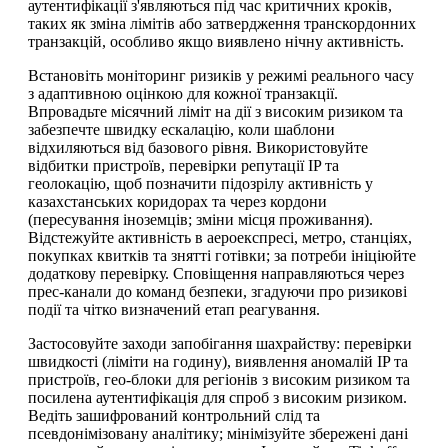
аутентифікації з'являються під час критичних кроків,
таких як зміна лімітів або затвердження транскордонних
транзакцій, особливо якщо виявлено нічну активність.
Встановіть моніторинг ризиків у режимі реального часу
з адаптивною оцінкою для кожної транзакції.
Впровадьте місячний ліміт на дії з високим ризиком та
забезпечте швидку ескалацію, коли шаблони
відхиляються від базового рівня. Використовуйте
відбитки пристроїв, перевірки репутації IP та
геолокацію, щоб позначити підозрілу активність у
казахстанських коридорах та через кордони
(пересування іноземців; зміни місця проживання).
Відстежуйте активність в аероекспресі, метро, станціях,
покупках квитків та знятті готівки; за потреби ініціюйте
додаткову перевірку. Сповіщення направляються через
прес-канали до команд безпеки, згадуючи про ризикові
події та чітко визначений етап реагування.
Застосовуйте заходи запобігання шахрайству: перевірки
швидкості (ліміти на годину), виявлення аномалій IP та
пристроїв, гео-блоки для регіонів з високим ризиком та
посилена аутентифікація для спроб з високим ризиком.
Ведіть зашифрований контрольний слід та
псевдонімізовану аналітику; мінімізуйте збережені дані