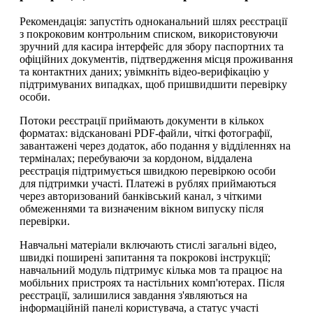
Рекомендація: запустіть одноканальний шлях реєстрації
з покроковим контрольним списком, використовуючи
зручний для касира інтерфейс для збору паспортних та
офіційних документів, підтвердження місця проживання
та контактних даних; увімкніть відео-верифікацію у
підтримуваних випадках, щоб пришвидшити перевірку
особи.
Потоки реєстрації приймають документи в кількох
форматах: відскановані PDF-файли, чіткі фотографії,
завантажені через додаток, або подання у відділеннях на
терміналах; перебуваючи за кордоном, віддалена
реєстрація підтримується швидкою перевіркою особи
для підтримки участі. Платежі в рублях приймаються
через авторизований банківський канал, з чіткими
обмеженнями та визначеним вікном випуску після
перевірки.
Навчальні матеріали включають стислі загальні відео,
швидкі поширені запитання та покрокові інструкції;
навчальний модуль підтримує кілька мов та працює на
мобільних пристроях та настільних комп'ютерах. Після
реєстрації, залишилися завдання з'являються на
інформаційній панелі користувача, а статус участі