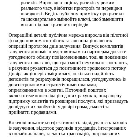
ризиків. Впровадьте оцінку ризиків у режимі
реального часу, відбитки пристроїв та перевірки
швидкості. Ведіть публічну примітку про ризики
та щоквартально змінюйте ключі, щоб зменшити
вплив під час кризових періодів.
Операційні деталі: публічна мережа виросла від пілотної
фази до повномасштабних загальнонаціональних
операцій протягом днів залучення. Випуск комплектів
залучення допоміг представникам та партнерам досягти
узгодженого обміну повідомленнями, тоді як показники
залучення показали, що транзакції неухильно зростають,
а рахунки рухаються до позитивного грошового потоку.
Довіра акціонерів зміцнилася, оскільки надійність
депозитів та розрахунків покращилася, узгоджуючись із
довгостроковими стратегічними планами,
оприлюдненими в жовтні. Поточний поштовх
включатиме консолідацію даних рахунків, покращену
підтримку клієнтів та розширені послуги, які призведуть
до відчутних здобутків у довірі громадськості та
прийнятті продавцями.
Ключові показники ефективності: відвідуваність заходів
із залучення, відсоток рахунків продавців, інтегрованих
в онлайн-канали, та частка транзакцій, розрахованих