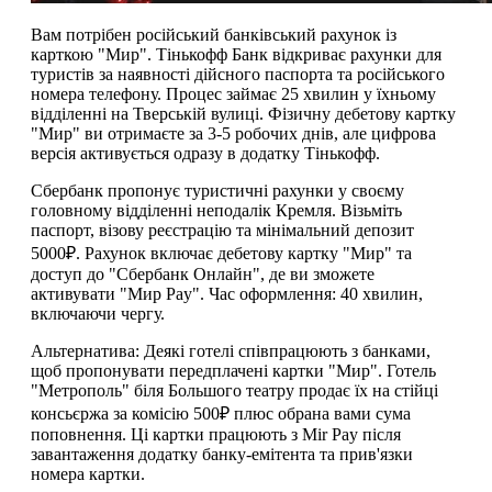
Вам потрібен російський банківський рахунок із
карткою "Мир". Тінькофф Банк відкриває рахунки для
туристів за наявності дійсного паспорта та російського
номера телефону. Процес займає 25 хвилин у їхньому
відділенні на Тверській вулиці. Фізичну дебетову картку
"Мир" ви отримаєте за 3-5 робочих днів, але цифрова
версія активується одразу в додатку Тінькофф.
Сбербанк пропонує туристичні рахунки у своєму
головному відділенні неподалік Кремля. Візьміть
паспорт, візову реєстрацію та мінімальний депозит
5000₽. Рахунок включає дебетову картку "Мир" та
доступ до "Сбербанк Онлайн", де ви зможете
активувати "Мир Pay". Час оформлення: 40 хвилин,
включаючи чергу.
Альтернатива: Деякі готелі співпрацюють з банками,
щоб пропонувати передплачені картки "Мир". Готель
"Метрополь" біля Большого театру продає їх на стійці
консьєржа за комісію 500₽ плюс обрана вами сума
поповнення. Ці картки працюють з Mir Pay після
завантаження додатку банку-емітента та прив'язки
номера картки.