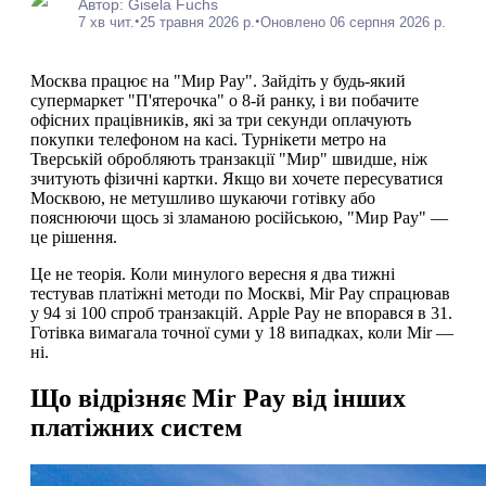
Автор: Gisela Fuchs
•
•
7 хв чит.
25 травня 2026 р.
Оновлено 06 серпня 2026 р.
Москва працює на "Мир Pay". Зайдіть у будь-який
супермаркет "П'ятерочка" о 8-й ранку, і ви побачите
офісних працівників, які за три секунди оплачують
покупки телефоном на касі. Турнікети метро на
Тверській обробляють транзакції "Мир" швидше, ніж
зчитують фізичні картки. Якщо ви хочете пересуватися
Москвою, не метушливо шукаючи готівку або
пояснюючи щось зі зламаною російською, "Мир Pay" —
це рішення.
Це не теорія. Коли минулого вересня я два тижні
тестував платіжні методи по Москві, Mir Pay спрацював
у 94 зі 100 спроб транзакцій. Apple Pay не впорався в 31.
Готівка вимагала точної суми у 18 випадках, коли Mir —
ні.
Що відрізняє Mir Pay від інших
платіжних систем