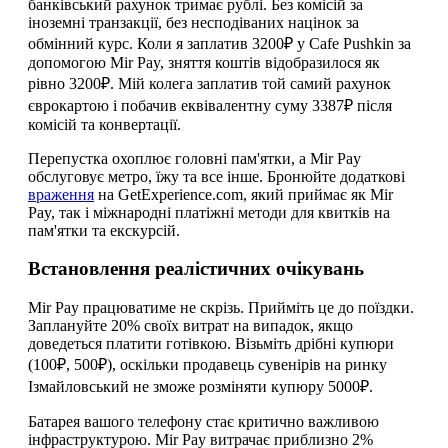
банківський рахунок тримає рублі. Без комісій за
іноземні транзакції, без несподіваних націнок за
обмінний курс. Коли я заплатив 3200₽ у Cafe Pushkin за
допомогою Mir Pay, зняття коштів відобразилося як
рівно 3200₽. Мій колега заплатив той самий рахунок
єврокартою і побачив еквівалентну суму 3387₽ після
комісій та конвертації.
Перепустка охоплює головні пам'ятки, а Mir Pay
обслуговує метро, ​​їжу та все інше. Бронюйте додаткові
враження
на GetExperience.com, який приймає як Mir
Pay, так і міжнародні платіжні методи для квитків на
пам'ятки та екскурсій.
Встановлення реалістичних очікувань
Mir Pay працюватиме не скрізь. Прийміть це до поїздки.
Заплануйте 20% своїх витрат на випадок, якщо
доведеться платити готівкою. Візьміть дрібні купюри
(100₽, 500₽), оскільки продавець сувенірів на ринку
Ізмайловський не зможе розміняти купюру 5000₽.
Батарея вашого телефону стає критично важливою
інфраструктурою. Mir Pay витрачає приблизно 2%