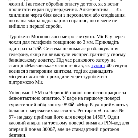
жовтні, і автомат обробив оплату до того, як я встиг
прочитати екран підтвердження. Альтернатива — 35-
хвилинна черга біля каси з персоналом або сподівання,
що ваша міжнародна картка спрацює, що в мене не
вийшло з першої спроби.
Турнікети Московського метро зчитують Mir Pay через
чохли для телефонів товщиною до 3 мм. Прикладіть
один раз за 57₽. Система не вимагає розблокування
телефону, якщо ви ввімкнули експрес-транзит у своєму
банківському додатку. Під час ранкового затору на
станції «Маяковська» я спостерігав, як
турист
40 секунд
возився з паперовим квитком, тоді як дванадцять
місцевих жителів проходили через турнікети з
підтримкою Mir.
Універмаг ГУМ на Червоній площі повністю працює за
безконтактною оплатою. У кафе на першому поверсі
туристичний обід коштує 890₽. «Мир Pay» приймають у
більшості мережевих магазинів. Ресторан «Столова №
57» на даху приймав його для вечері за 1450₽. Один
касовий апарат на третьому поверсі вимагав PIN-код для
операцій понад 3000₽, але це стандартний протокол
безпеки.