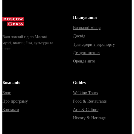
доехать из
электричка. 
Москвы через
способы уеха
Владими...
из...
Планування
Визначні місця
Досвід
Ваш повний гід по Москві —
музеї, квитки, їжа, культура та
Трансфери з аеропорту
інше.
Де зупинитися
Оренда авто
Компанія
Guides
Блог
Walking Tours
Про програму
Food & Restaurants
Контакти
Arts & Culture
History & Heritage