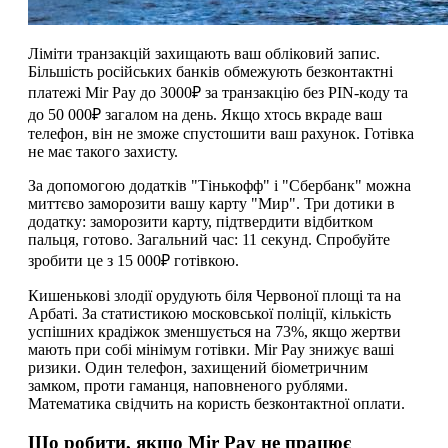
Ліміти транзакцій захищають ваш обліковий запис.
Більшість російських банків обмежують безконтактні
платежі Mir Pay до 3000₽ за транзакцію без PIN-коду та
до 50 000₽ загалом на день. Якщо хтось вкраде ваш
телефон, він не зможе спустошити ваш рахунок. Готівка
не має такого захисту.
За допомогою додатків "Тінькофф" і "Сбербанк" можна
миттєво заморозити вашу карту "Мир". Три дотики в
додатку: заморозити карту, підтвердити відбитком
пальця, готово. Загальний час: 11 секунд. Спробуйте
зробити це з 15 000₽ готівкою.
Кишенькові злодії орудують біля Червоної площі та на
Арбаті. За статистикою московської поліції, кількість
успішних крадіжок зменшується на 73%, якщо жертви
мають при собі мінімум готівки. Mir Pay знижує ваші
ризики. Один телефон, захищений біометричним
замком, проти гаманця, наповненого рублями.
Математика свідчить на користь безконтактної оплати.
Що робити, якщо Mir Pay не працює