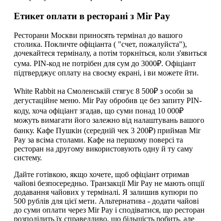
Етикет оплати в ресторані з Mir Pay
Ресторани Москви приносять термінал до вашого
столика. Покличте офіціанта ( "счет, пожалуйста"),
дочекайтеся терміналу, а потім торкніться, коли з'явиться
сума. PIN-код не потрібен для сум до 3000₽. Офіціант
підтверджує оплату на своєму екрані, і ви можете йти.
White Rabbit на Смоленській стягує 8 500₽ з особи за
дегустаційне меню. Mir Pay обробив це без запиту PIN-
коду, хоча офіціант згадав, що суми понад 10 000₽
можуть вимагати його залежно від налаштувань вашого
банку. Кафе Пушкін (середній чек 3 200₽) приймав Mir
Pay за всіма столами. Кафе на першому поверсі та
ресторан на другому використовують одну й ту саму
систему.
Дайте готівкою, якщо хочете, щоб офіціант отримав
чайові безпосередньо. Транзакції Mir Pay не мають опції
додавання чайових у терміналі. Я залишив купюри по
500 рублів для цієї мети. Альтернатива - додати чайові
до суми оплати через Mir Pay і сподіватися, що ресторан
розподілить їх справедливо, що більшість робить, але