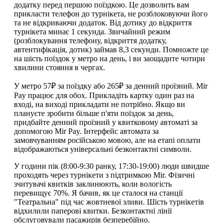
додатку перед першою поїздкою. Це дозволить вам
прикласти телефон до турнікета, не розблоковуючи його
та не відкриваючи додаток. Від дотику до відкриття
турнікета минає 1 секунда. Звичайний режим
(розблокування телефону, відкриття додатку,
автентифікація, дотик) займав 8,3 секунди. Помножте це
на шість поїздок у метро на день, і ви заощадите чотири
хвилини стояння в чергах.
У метро 57₽ за поїздку або 265₽ за денний проїзний. Mir
Pay працює для обох. Прикладіть картку один раз на
вході, на виході прикладати не потрібно. Якщо ви
плануєте зробити більше п'яти поїздок за день,
придбайте денний проїзний у квитковому автоматі за
допомогою Mir Pay. Інтерфейс автомата за
замовчуванням російською мовою, але на етапі оплати
відображаються універсальні безконтактні символи.
У години пік (8:00-9:30 ранку, 17:30-19:00) люди швидше
проходять через турнікети з підтримкою Mir. Фізичні
зчитувачі квитків заклинюють, коли вологість
перевищує 70%. Я бачив, як це сталося на станції
"Театральна" під час жовтневої зливи. Шість турнікетів
відхилили паперові квитки. Безконтактні лінії
обслуговували пасажирів безперебійно.