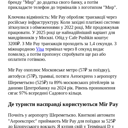
бренду "Мир" до додатка свого банку, а потім
прикладаєте телефон до терміналів з логотипом "Мир".
Ключова відмінність: Mir Pay обробляє транзакції через
російську інфраструктуру. Коли західні платіжні системи
зіткнулися з обмеженнями у 2022 році, Mir продовжував
працювати. У 2025 році це найнадійніший варіант для
мандрівників у Москві. Обід у Cafe Pushkin коштує
3200₽. З Mir Pay транзакція проходить за 1,4 секунди. З
міжнародною
Visa
термінал через 8 секунд видає
помилку, а потім пропонує спробувати ще раз або
оплатити готівкою.
Mir Pay охоплює Московське метро (57₽ за поїздку),
автобуси (57₽), трамваї, потяги Aeroexpress з аеропорту
Шереметьєво (525₽) та 89% московських рітейлерів за
даними Центробанку на 2024 рік. Рівень проникнення
сягає 97% всередині Садового кільця.
Де туристи насправді користуються Mir Pay
Почніть у аеропорту Шереметьєво. Квиткові автомати
"Аероекспрес" приймають Mir Pay для поїздки за 525₽
до Білоруського вокзалу. Я купив свій у Терміналі D у