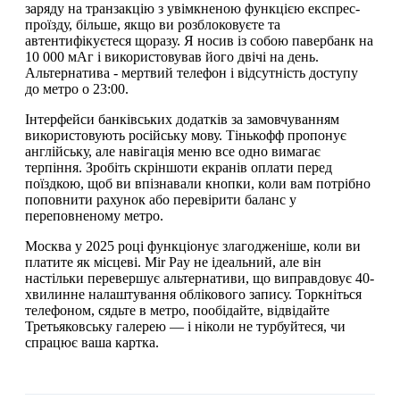
заряду на транзакцію з увімкненою функцією експрес-
проїзду, більше, якщо ви розблоковуєте та
автентифікуєтеся щоразу. Я носив із собою павербанк на
10 000 мАг і використовував його двічі на день.
Альтернатива - мертвий телефон і відсутність доступу
до метро о 23:00.
Інтерфейси банківських додатків за замовчуванням
використовують російську мову. Тінькофф пропонує
англійську, але навігація меню все одно вимагає
терпіння. Зробіть скріншоти екранів оплати перед
поїздкою, щоб ви впізнавали кнопки, коли вам потрібно
поповнити рахунок або перевірити баланс у
переповненому метро.
Москва у 2025 році функціонує злагодженіше, коли ви
платите як місцеві. Mir Pay не ідеальний, але він
настільки перевершує альтернативи, що виправдовує 40-
хвилинне налаштування облікового запису. Торкніться
телефоном, сядьте в метро, пообідайте, відвідайте
Третьяковську галерею — і ніколи не турбуйтеся, чи
спрацює ваша картка.