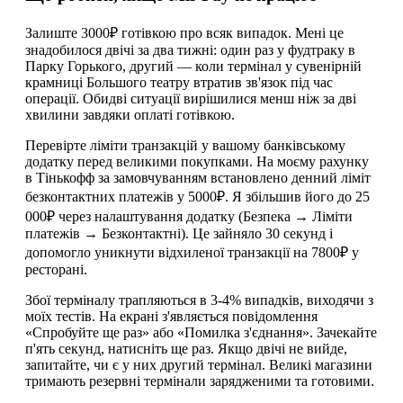
Залиште 3000₽ готівкою про всяк випадок. Мені це
знадобилося двічі за два тижні: один раз у фудтраку в
Парку Горького, другий — коли термінал у сувенірній
крамниці Большого театру втратив зв'язок під час
операції. Обидві ситуації вирішилися менш ніж за дві
хвилини завдяки оплаті готівкою.
Перевірте ліміти транзакцій у вашому банківському
додатку перед великими покупками. На моєму рахунку
в Тінькофф за замовчуванням встановлено денний ліміт
безконтактних платежів у 5000₽. Я збільшив його до 25
000₽ через налаштування додатку (Безпека → Ліміти
платежів → Безконтактні). Це зайняло 30 секунд і
допомогло уникнути відхиленої транзакції на 7800₽ у
ресторані.
Збої терміналу трапляються в 3-4% випадків, виходячи з
моїх тестів. На екрані з'являється повідомлення
«Спробуйте ще раз» або «Помилка з'єднання». Зачекайте
п'ять секунд, натисніть ще раз. Якщо двічі не вийде,
запитайте, чи є у них другий термінал. Великі магазини
тримають резервні термінали зарядженими та готовими.