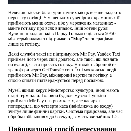
Невеликі кіоски біля туристичних місць все ще надають
перевагу готівці. У маленьких сувенірних крамницях її
приймають менш охоче, ніж у мережевих магазинах -
майте готівку про всяк випадок. Інші хотіли рублі.
Вуличні продавці їжі в Парку Горького діляться 50/50
між терміналами з підтримкою "Мир" та операціями
лише за готівку.
Деякі служби таксі не підтримують Mir Pay. Yandex Taxi
приймає його через свій додаток, але таксі, які ловлять
на вулиці, часто просять готівку. Натомість бронюйте
трансфери через GetTransfer.com. Їхні московські водії
приймають Mir Pay, міжнародні картки та готівку, а
спосіб оплати підтверджується перед посадкою.
Музеї, якими керує Міністерство культури, іноді мають
старі термінали. Головна будівля музею Пушкіна
приймала Mir Pay на трьох касах, але касирка
попередила, що четверта каса (найближча до входу)
зчитує лише фізичні картки. Система працювала, але час
обробки збільшився до 6 секунд замість звичайних 1-2.
Найшвидший спосіб пересування