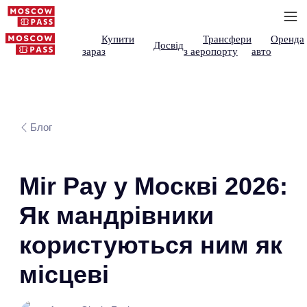
Купити
Трансфери
Оренда
Досвід
зараз
з аеропорту
авто
Блог
Mir Pay у Москві 2026:
Як мандрівники
користуються ним як
місцеві