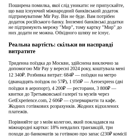
Поширена помилка, якої слід уникати: не припускайте,
що ваш існуючий міжнародний банківський додаток
підтримуватиме Mir Pay. Він не буде. Вам потрібен
додаток російського банку. Іноземні банківські додатки
не підтримують мережу "Мир", тому картку "Мир" до
них додати не можна. Обхідного шляху не існує.
Реальна вартість: скільки ви насправді
витратите
Триденна поїздка до Москви, здійснена виключно за
допомогою Mir Pay у вересні 2024 року, коштувала мені
12 340₽. Розбивка витрат: 684₽ — поїздки на метро
(дванадцять поїздок по 57₽), 1 050₽ — Aeroexpress (дві
поїздки в аеропорт), 4 200₽ — ресторани, 3 800₽ —
квитки до Третьяковської галереї та музеїв через
GetExperience.com, 2 606₽ — супермаркети та кафе.
Жодних готівкових розрахунків. Жодних відхилених
платежів.
Порівняйте це з моїм колегою, який покладався на
міжнародні картки: 18% невдалих транзакцій, три
походи до банкоматів за готівкою про запас (230₽ комісії