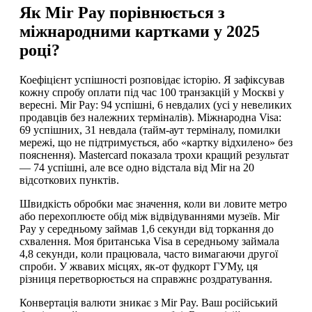
Як Mir Pay порівнюється з
міжнародними картками у 2025
році?
Коефіцієнт успішності розповідає історію. Я зафіксував
кожну спробу оплати під час 100 транзакцій у Москві у
вересні. Mir Pay: 94 успішні, 6 невдалих (усі у невеликих
продавців без належних терміналів). Міжнародна Visa:
69 успішних, 31 невдала (тайм-аут терміналу, помилки
мережі, що не підтримується, або «картку відхилено» без
пояснення). Mastercard показала трохи кращий результат
— 74 успішні, але все одно відстала від Mir на 20
відсоткових пунктів.
Швидкість обробки має значення, коли ви ловите метро
або перехоплюєте обід між відвідуваннями музеїв. Mir
Pay у середньому займав 1,6 секунди від торкання до
схвалення. Моя британська Visa в середньому займала
4,8 секунди, коли працювала, часто вимагаючи другої
спроби. У жвавих місцях, як-от фудкорт ГУМу, ця
різниця перетворюється на справжнє роздратування.
Конвертація валюти зникає з Mir Pay. Ваш російський