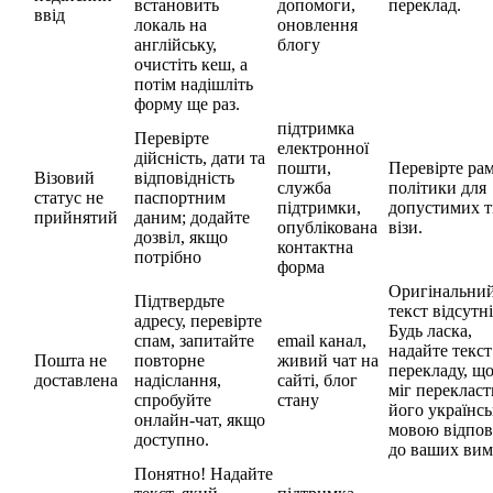
встановить
допомоги,
переклад.
ввід
локаль на
оновлення
англійську,
блогу
очистіть кеш, а
потім надішліть
форму ще раз.
підтримка
Перевірте
електронної
дійсність, дати та
пошти,
Перевірте ра
Візовий
відповідність
служба
політики для
статус не
паспортним
підтримки,
допустимих т
прийнятий
даним; додайте
опублікована
візи.
дозвіл, якщо
контактна
потрібно
форма
Оригінальни
Підтвердьте
текст відсутні
адресу, перевірте
Будь ласка,
спам, запитайте
email канал,
надайте текст
Пошта не
повторне
живий чат на
перекладу, що
доставлена
надіслання,
сайті, блог
міг перекласт
спробуйте
стану
його українс
онлайн-чат, якщо
мовою відпов
доступно.
до ваших вим
Понятно! Надайте