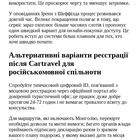
використати. Це прискорює чергу та зменшує затримки.
У оповіданнях Ірени з Шеффілда процес розвивався
довгий час. Велике покращення полягає в тому, що
сервіс зараз охоплює більше часових слотів і пропонує
один швидкий варіант для онлайн-покупки доступу. Це
робить вступ до системи більш плавним для тих, хто
хоче швидко почати.
Альтернативні варіанти реєстрації
після Cartravel для
російськомовної спільноти
Спробуйте тимчасовий цифровий ID, пов'язаний з
місцевою реєстрацією через офіційний портал або
довірений туристичний офіс; це працює дуже добре
протягом 24-72 годин і не вимагає тривалого візиту до
консульства.
Для маршрутів, які включають Монголію, перевірте
необхідні дозволи та митні вимоги; багато органів влади
приймають підписану декларацію разом із зразком
вашого плану подорожі, у якому вказані дати та місця