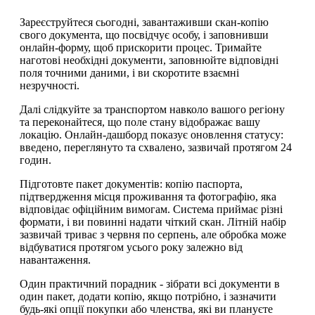
Зареєструйтеся сьогодні, завантаживши скан-копію
свого документа, що посвідчує особу, і заповнивши
онлайн-форму, щоб прискорити процес. Тримайте
наготові необхідні документи, заповнюйте відповідні
поля точними даними, і ви скоротите взаємні
незручності.
Далі слідкуйте за транспортом навколо вашого регіону
та переконайтеся, що поле стану відображає вашу
локацію. Онлайн-дашборд показує оновлення статусу:
введено, переглянуто та схвалено, зазвичай протягом 24
годин.
Підготовте пакет документів: копію паспорта,
підтвердження місця проживання та фотографію, яка
відповідає офіційним вимогам. Система приймає різні
формати, і ви повинні надати чіткий скан. Літній набір
зазвичай триває з червня по серпень, але обробка може
відбуватися протягом усього року залежно від
навантаження.
Один практичний порадник - зібрати всі документи в
один пакет, додати копію, якщо потрібно, і зазначити
будь-які опції покупки або членства, які ви плануєте