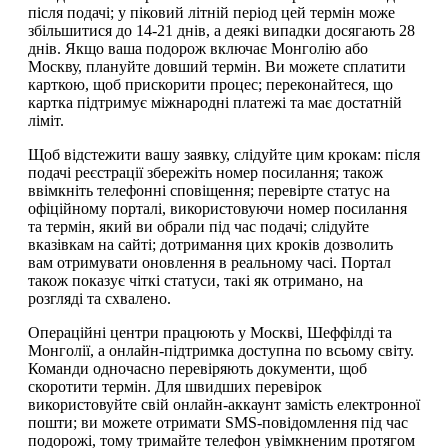
після подачі; у піковий літній період цей термін може
збільшитися до 14-21 днів, а деякі випадки досягають 28
днів. Якщо ваша подорож включає Монголію або
Москву, плануйте довший термін. Ви можете сплатити
карткою, щоб прискорити процес; переконайтеся, що
картка підтримує міжнародні платежі та має достатній
ліміт.
Щоб відстежити вашу заявку, слідуйте цим крокам: після
подачі реєстрації збережіть номер посилання; також
ввімкніть телефонні сповіщення; перевірте статус на
офіційному порталі, використовуючи номер посилання
та термін, який ви обрали під час подачі; слідуйте
вказівкам на сайті; дотримання цих кроків дозволить
вам отримувати оновлення в реальному часі. Портал
також показує чіткі статуси, такі як отримано, на
розгляді та схвалено.
Операційні центри працюють у Москві, Шеффілді та
Монголії, а онлайн-підтримка доступна по всьому світу.
Команди одночасно перевіряють документи, щоб
скоротити термін. Для швидших перевірок
використовуйте свій онлайн-аккаунт замість електронної
пошти; ви можете отримати SMS-повідомлення під час
подорожі, тому тримайте телефон увімкненим протягом