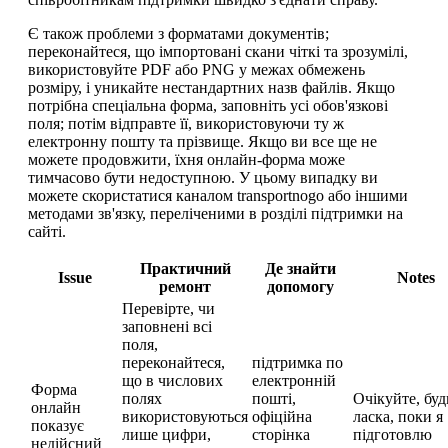
Є також проблеми з форматами документів;
переконайтеся, що імпортовані скани чіткі та зрозумілі,
використовуйте PDF або PNG у межах обмежень
розміру, і уникайте нестандартних назв файлів. Якщо
потрібна спеціальна форма, заповніть усі обов'язкові
поля; потім відправте її, використовуючи ту ж
електронну пошту та прізвище. Якщо ви все ще не
можете продовжити, їхня онлайн-форма може
тимчасово бути недоступною. У цьому випадку ви
можете скористатися каналом transportnogo або іншими
методами зв'язку, переліченими в розділі підтримки на
сайті.
Практичний
Де знайти
Issue
Notes
ремонт
допомогу
Перевірте, чи
заповнені всі
поля,
переконайтеся,
підтримка по
що в числових
електронній
Форма
полях
пошті,
Очікуйте, буд
онлайн
використовуються
офіційна
ласка, поки я
показує
лише цифри,
сторінка
підготовлю
недійсний