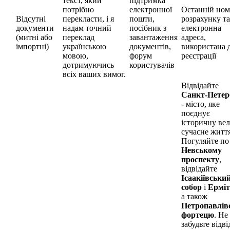
текст, який
підтримка
потрібно
електронної
Останній ном
Відсутні
перекласти, і я
пошти,
розрахунку та
документи
надам точний
посібник з
електронна
(митні або
переклад
завантаження
адреса,
імпортні)
українською
документів,
використана 
мовою,
форум
реєстрації
дотримуючись
користувачів
всіх ваших вимог.
Відвідайте
Санкт-Петер
- місто, яке
поєднує
історичну вел
сучасне життя
Погуляйте по
Невському
проспекту
,
відвідайте
Ісаакіївськи
собор
і
Ермі
а також
Петропавлів
фортецю
. Не
забудьте відві