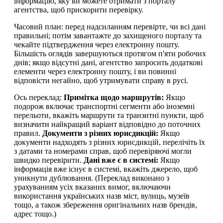
інформацію, яку ви можете отримати з порталу
агентства, щоб прискорити перевірку.
Часовий план: перед надсиланням перевірте, чи всі дані
правильні; потім завантажте до захищеного порталу та
чекайте підтвердження через електронну пошту.
Більшість оглядів завершуються протягом п'яти робочих
днів; якщо відсутні дані, агентство запросить додаткові
елементи через електронну пошту, і ви повинні
відповісти негайно, щоб утримувати справу в русі.
Ось переклад:
Примітка щодо маршрутів:
Якщо
подорож включає транспортні сегменти або іноземні
перельоти, вкажіть маршрути та транзитні пункти, щоб
визначити найкращий варіант відповідно до поточних
правил.
Документи з різних юрисдикцій:
Якщо
документи надходять з різних юрисдикцій, перелічіть їх
з датами та номерами справ, щоб перевіряючі могли
швидко перевірити.
Дані вже є в системі:
Якщо
інформація вже існує в системі, вкажіть джерело, щоб
уникнути дублювання. (Переклад виконано з
урахуванням усіх вказаних вимог, включаючи
використання українських назв міст, вулиць, музеїв
тощо, а також збереження оригінальних назв брендів,
адрес тощо.)