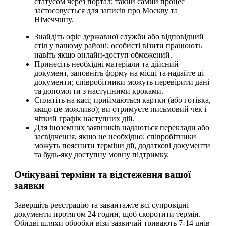
статусом через портал; такий самий процес
застосовується для записів про Москву та
Німеччину.
Знайдіть офіс державної служби або відповідний
стіл у вашому районі; особисті візити працюють
навіть якщо онлайн-доступ обмежений.
Принесіть необхідні матеріали та дійсний
документ, заповніть форму на місці та надайте ці
документи; співробітники можуть перевірити дані
та допомогти з наступними кроками.
Сплатіть на касі; приймаються картки (або готівка,
якщо це можливо); ви отримуєте письмовий чек і
чіткий графік наступних дій.
Для іноземних заявників надаються переклади або
засвідчення, якщо це необхідно; співробітники
можуть пояснити терміни дії, додаткові документи
та будь-яку доступну мовну підтримку.
Очікувані терміни та відстеження вашої
заявки
Завершіть реєстрацію та завантажте всі супровідні
документи протягом 24 годин, щоб скоротити термін.
Обидві шляхи обробки візи зазвичай тривають 7-14 днів