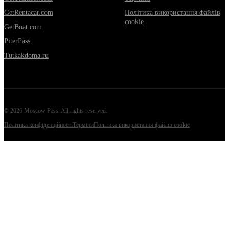
GetRentacar.com
Політика використання файлів
cookie
GetBoat.com
PiterPass
Tutkakdoma.ru
©
2026
Moscow Pass
. All rights reserved.
Політика конфіденційності
Терміни
Політика використання файлів cookie