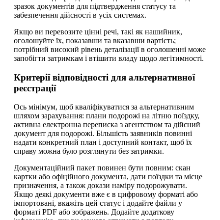
зразок документів для підтвердження статусу та
забезпечення дійсності в усіх системах.
Якщо ви перевозите цінні речі, такі як нашийник,
оголошуйте їх, показавши та вказавши вартість;
потрібний високий рівень деталізації в оголошенні може
запобігти затримкам і втішити владу щодо легітимності.
Критерії відповідності для альтернативної
реєстрації
Ось мінімум, щоб кваліфікуватися за альтернативним
шляхом зарахування: плани подорожі на літню поїздку,
активна електронна переписка з агентством та дійсний
документ для подорожі. Більшість заявників повинні
надати конкретний план і доступний контакт, щоб їх
справу можна було розглянути без затримки.
Документаційний пакет повинен бути повним: скан
картки або офіційного документа, дати поїздки та місце
призначення, а також докази наміру подорожувати.
Якщо деякі документи вже є в цифровому форматі або
імпортовані, вкажіть цей статус і додайте файли у
форматі PDF або зображень. Додайте додаткову