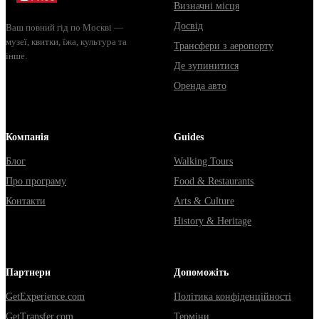
Визначні місця
Досвід
Ваш повний гід по Москві —
музеї, квитки, їжа, культура та
Трансфери з аеропорту
інше.
Де зупинитися
Оренда авто
Компанія
Guides
Блог
Walking Tours
Про програму
Food & Restaurants
Контакти
Arts & Culture
History & Heritage
Партнери
Допоможіть
GetExperience.com
Політика конфіденційності
GetTransfer.com
Терміни