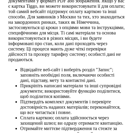
документами у форматі PDF або зображення. Якщо у вас
є картка Tiggo, ви можете використовувати її для оплати;
той самий вебсайт підтримує оплату карткою та інші
способи. Для заявників з Москви та тих, хто знаходиться
на закордонних ринках, таких як Німеччина,
застосовуються ці кроки з опціями мови та інструкціями,
специфічними для місця. Ті самі матеріали та основа
використовуються в різних місцях, і ви будете
інформовані про стан, коли дані проходять через
систему. Ці процеси мають дуже чіткі перевірки
дійсності та прозору тарифну систему; особисті дані не
продаються.
Відвідайте веб-сайт і виберіть розділ "Запис";
заповніть необхідні поля, включаючи особисті
дані, підставу, мету та контактні дані.
Прикріпіть написані матеріали та інші супровідні
документи; використовуйте функцію поділитися,
щоб поділитися копіями.
Підтвердіть комплект документів і перевірте
достовірність наданих матеріалів; переконайтеся,
що все читається і повне.
Сплата карткою; оплата здійснюється через
захищений шлюз; ви одразу отримаєте квитанцію.
Отримайте миттєве підтвердження та стежте за