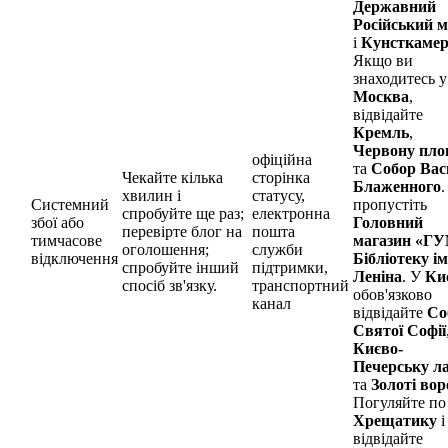
Державний
Російський м
і
Кунсткаме
Якщо ви
знаходитесь у
Москва
,
відвідайте
Кремль
,
Червону пл
офіційна
та
Собор Вас
Чекайте кілька
сторінка
Блаженного
.
хвилин і
статусу,
Системний
пропустіть
спробуйте ще раз;
електронна
збої або
Головний
перевірте блог на
пошта
тимчасове
магазин «Г
оголошення;
служби
відключення
Бібліотеку ім
спробуйте інший
підтримки,
Леніна
. У
Ки
спосіб зв'язку.
транспортний
обов'язково
канал
відвідайте
Со
Святої Софії
Києво-
Печерську л
та
Золоті вор
Погуляйте по
Хрещатику
і
відвідайте