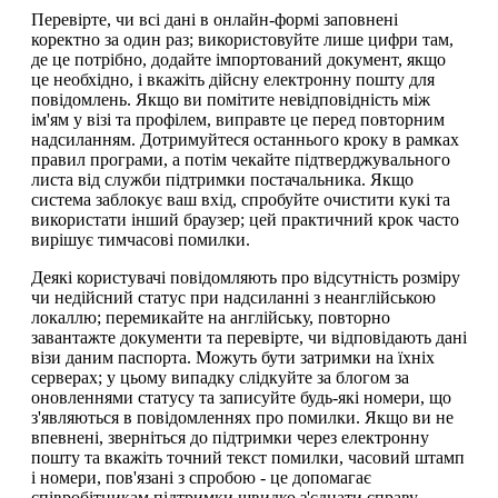
Перевірте, чи всі дані в онлайн-формі заповнені
коректно за один раз; використовуйте лише цифри там,
де це потрібно, додайте імпортований документ, якщо
це необхідно, і вкажіть дійсну електронну пошту для
повідомлень. Якщо ви помітите невідповідність між
ім'ям у візі та профілем, виправте це перед повторним
надсиланням. Дотримуйтеся останнього кроку в рамках
правил програми, а потім чекайте підтверджувального
листа від служби підтримки постачальника. Якщо
система заблокує ваш вхід, спробуйте очистити кукі та
використати інший браузер; цей практичний крок часто
вирішує тимчасові помилки.
Деякі користувачі повідомляють про відсутність розміру
чи недійсний статус при надсиланні з неанглійською
локаллю; перемикайте на англійську, повторно
завантажте документи та перевірте, чи відповідають дані
візи даним паспорта. Можуть бути затримки на їхніх
серверах; у цьому випадку слідкуйте за блогом за
оновленнями статусу та записуйте будь-які номери, що
з'являються в повідомленнях про помилки. Якщо ви не
впевнені, зверніться до підтримки через електронну
пошту та вкажіть точний текст помилки, часовий штамп
і номери, пов'язані з спробою - це допомагає
співробітникам підтримки швидко з'єднати справу.