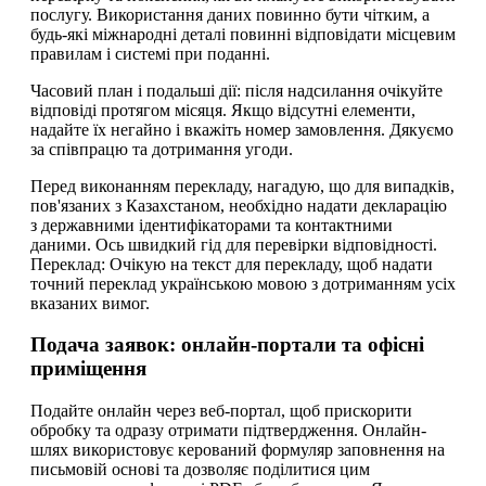
послугу. Використання даних повинно бути чітким, а
будь-які міжнародні деталі повинні відповідати місцевим
правилам і системі при поданні.
Часовий план і подальші дії: після надсилання очікуйте
відповіді протягом місяця. Якщо відсутні елементи,
надайте їх негайно і вкажіть номер замовлення. Дякуємо
за співпрацю та дотримання угоди.
Перед виконанням перекладу, нагадую, що для випадків,
пов'язаних з Казахстаном, необхідно надати декларацію
з державними ідентифікаторами та контактними
даними. Ось швидкий гід для перевірки відповідності.
Переклад: Очікую на текст для перекладу, щоб надати
точний переклад українською мовою з дотриманням усіх
вказаних вимог.
Подача заявок: онлайн-портали та офісні
приміщення
Подайте онлайн через веб-портал, щоб прискорити
обробку та одразу отримати підтвердження. Онлайн-
шлях використовує керований формуляр заповнення на
письмовій основі та дозволяє поділитися цим