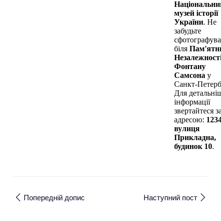
Національни
музей історії
України
. Не
забудьте
сфотографува
біля
Пам'ятн
Незалежност
Фонтану
Самсона
у
Санкт-Петерб
Для детальні
інформації
звертайтеся з
адресою:
1234
вулиця
Прикладна,
будинок 10
.
Попередній допис
Наступний пост