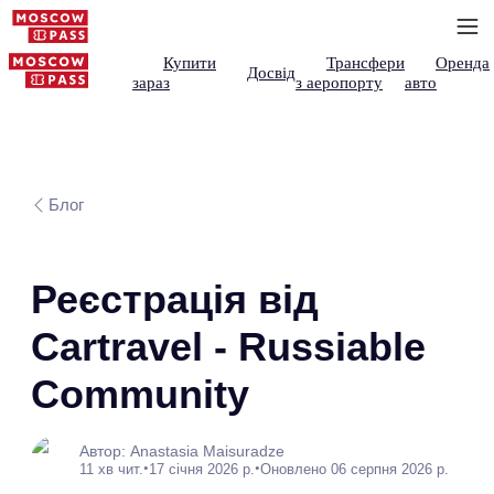
Купити
Трансфери
Оренда
Досвід
зараз
з аеропорту
авто
Блог
Реєстрація від
Cartravel - Russiable
Community
Автор: Anastasia Maisuradze
•
•
11 хв чит.
17 січня 2026 р.
Оновлено 06 серпня 2026 р.