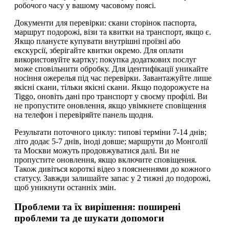
робочого часу у вашому часовому поясі.
Документи для перевірки: скани сторінок паспорта,
маршрут подорожі, візи та квитки на транспорт, якщо є.
Якщо плануєте купувати внутрішні проїзні або
екскурсії, зберігайте квитки окремо. Для оплати
використовуйте картку; покупка додаткових послуг
може сповільнити обробку. Для ідентифікації уникайте
носіння ожерелья під час перевірки. Завантажуйте лише
якісні скани, тільки якісні скани. Якщо подорожуєте на
Tiggo, оновіть дані про транспорт у своєму профілі. Ви
не пропустите оновлення, якщо увімкнете сповіщення
на телефон і перевіряйте панель щодня.
Результати поточного циклу: типові терміни 7-14 днів;
літо додає 5-7 днів, іноді довше; маршрути до Монголії
та Москви можуть продовжуватися далі. Ви не
пропустите оновлення, якщо включите сповіщення.
Також дивіться короткі відео з поясненнями до кожного
статусу. Завжди залишайте запас у 2 тижні до подорожі,
щоб уникнути останніх змін.
Проблеми та їх вирішення: поширені
проблеми та де шукати допомоги