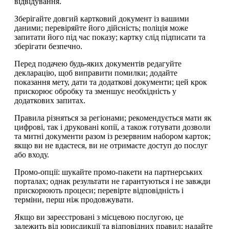
відвідування.
Зберігайте довгий картковий документ із вашими
даними; перевіряйте його дійсність; поліція може
запитати його під час показу; картку слід підписати та
зберігати безпечно.
Перед подачею будь-яких документів редагуйте
декларацію, щоб виправити помилки; додайте
показання мету, дати та додаткові документи; цей крок
прискорює обробку та зменшує необхідність у
додаткових запитах.
Правила різняться за регіонами; рекомендується мати як
цифрові, так і друковані копії, а також готувати дозволи
та митні документи разом із резервним набором карток;
якщо ви не вдастеся, ви не отримаєте доступ до послуг
або входу.
Промо-опції: шукайте промо-пакети на партнерських
порталах; однак результати не гарантуються і не завжди
прискорюють процеси; перевірте відповідність і
терміни, перш ніж продовжувати.
Якщо ви зареєстровані з місцевою послугою, це
залежить від юрисдикції та відповідних правил; надайте