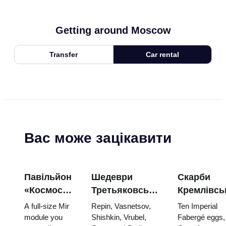
Getting around Moscow
Transfer
Car rental
Вас може зацікавити
Павільйон
Шедеври
Скарби
«Космос»
Третьяковської
Кремлівсь
на ВДНГ:
галереї:
зброї: яйц
A full-size Mir
Repin, Vasnetsov,
Ten Imperial
всередині
картини,
Фаберже,
module you
Shishkin, Vrubel,
Fabergé eggs,