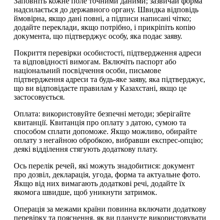
Заповніть кожне поле точними даними; зазвичай форма
надсилається до державного органу. Швидка відповідь
ймовірна, якщо дані повні, а підписи написані чітко;
додайте переклади, якщо потрібно, і прикріпіть копію
документа, що підтверджує особу, яка подає заяву.
Покриття перевірки особистості, підтвердження адреси
та відповідності вимогам. Включіть паспорт або
національний посвідчення особи, письмове
підтвердження адреси та будь-яке заяву, яка підтверджує,
що ви відповідаєте правилам у Казахстані, якщо це
застосовується.
Оплата: використовуйте безпечні методи; зберігайте
квитанції. Квитанція про оплату з датою, сумою та
способом сплати допоможе. Якщо можливо, обирайте
оплату з негайною обробкою, вибравши експрес-опцію;
деякі відділення стягують додаткову плату.
Ось перелік речей, які можуть знадобитися: документ
про дозвіл, декларація, угода, форма та актуальне фото.
Якщо від них вимагають додаткові речі, додайте їх
якомога швидше, щоб уникнути затримок.
Операція за межами країни повинна включати додаткову
перевірку та пояснення, як ви плануєте використовувати