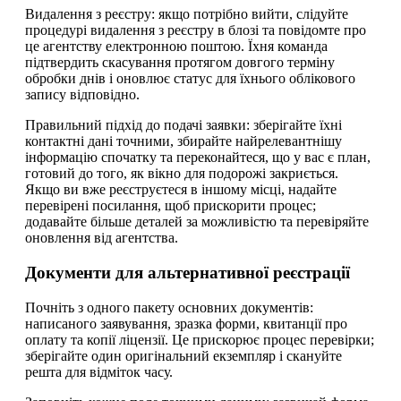
Видалення з реєстру: якщо потрібно вийти, слідуйте
процедурі видалення з реєстру в блозі та повідомте про
це агентству електронною поштою. Їхня команда
підтвердить скасування протягом довгого терміну
обробки днів і оновлює статус для їхнього облікового
запису відповідно.
Правильний підхід до подачі заявки: зберігайте їхні
контактні дані точними, збирайте найрелевантнішу
інформацію спочатку та переконайтеся, що у вас є план,
готовий до того, як вікно для подорожі закриється.
Якщо ви вже реєструєтеся в іншому місці, надайте
перевірені посилання, щоб прискорити процес;
додавайте більше деталей за можливістю та перевіряйте
оновлення від агентства.
Документи для альтернативної реєстрації
Почніть з одного пакету основних документів:
написаного заявування, зразка форми, квитанції про
оплату та копії ліцензії. Це прискорює процес перевірки;
зберігайте один оригінальний екземпляр і скануйте
решта для відміток часу.