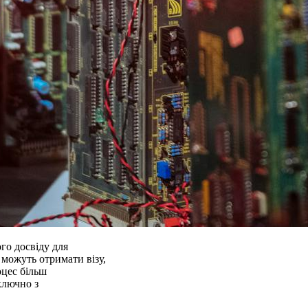
го досвіду для
 можуть отримати візу,
оцес більш
ключно з