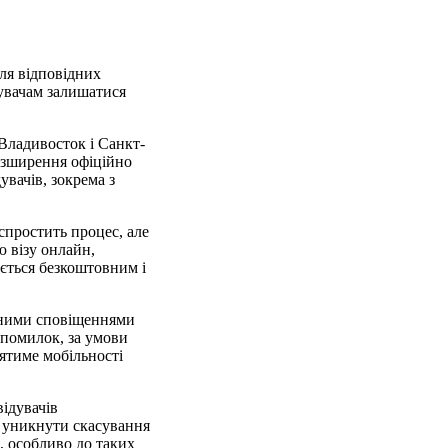
для відповідних
дувачам залишатися
 Владивосток і Санкт-
розширення офіційно
увачів, зокрема з
спростить процес, але
ю візу онлайн,
ється безкоштовним і
асними сповіщеннями
з помилок, за умови
ятиме мобільності
відувачів
б уникнути скасування
, особливо до таких