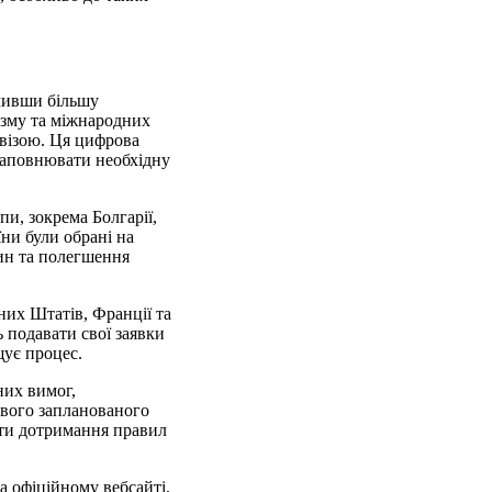
ечивши більшу
изму та міжнародних
 візою. Ця цифрова
заповнювати необхідну
пи, зокрема Болгарії,
їни були обрані на
син та полегшення
них Штатів, Франції та
 подавати свої заявки
щує процес.
них вимог,
свого запланованого
ати дотримання правил
а офіційному вебсайті,