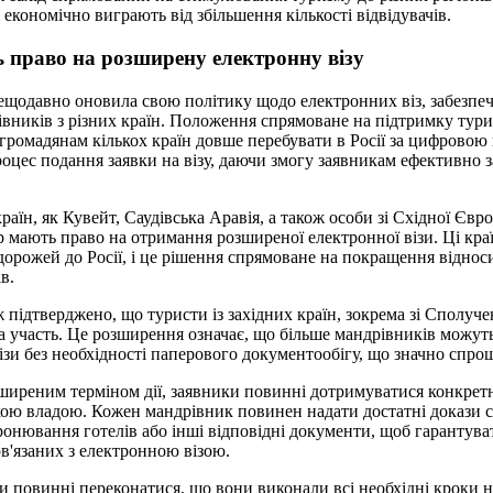
і економічно виграють від збільшення кількості відвідувачів.
ь право на розширену електронну візу
нещодавно оновила свою політику щодо електронних віз, забезп
івників з різних країн. Положення спрямоване на підтримку тур
громадянам кількох країн довше перебувати в Росії за цифровою
оцес подання заявки на візу, даючи змогу заявникам ефективно 
аїн, як Кувейт, Саудівська Аравія, а також особи зі Східної Євро
пер мають право на отримання розширеної електронної візи. Ці кра
одорожей до Росії, і це рішення спрямоване на покращення відно
в.
ж підтверджено, що туристи із західних країн, зокрема зі Сполуче
на участь. Це розширення означає, що більше мандрівників можуть
ізи без необхідності паперового документообігу, що значно спро
ширеним терміном дії, заявники повинні дотримуватися конкрет
кою владою. Кожен мандрівник повинен надати достатні докази 
бронювання готелів або інші відповідні документи, щоб гарантув
ов'язаних з електронною візою.
и повинні переконатися, що вони виконали всі необхідні кроки н