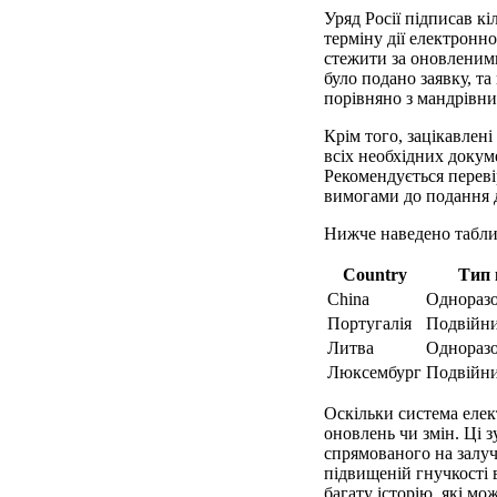
Уряд Росії підписав к
терміну дії електронно
стежити за оновленими
було подано заявку, т
порівняно з мандрівни
Крім того, зацікавлен
всіх необхідних докум
Рекомендується переві
вимогами до подання 
Нижче наведено таблиц
Country
Тип 
China
Однораз
Португалія
Подвійни
Литва
Однораз
Люксембург
Подвійни
Оскільки система елек
оновлень чи змін. Ці 
спрямованого на залуч
підвищеній гнучкості 
багату історію, які мо