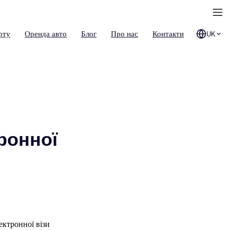
рту
Оренда авто
Блог
Про нас
Контакти
UK
ронної
ектронної візи