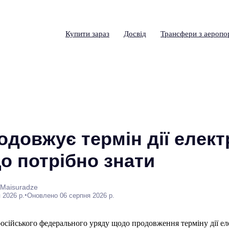
Купити зараз
Досвід
Трансфери з аеропо
одовжує термін дії елект
о потрібно знати
 Maisuradze
•
 2026 р.
Оновлено 06 серпня 2026 р.
сійського федерального уряду щодо продовження терміну дії ел