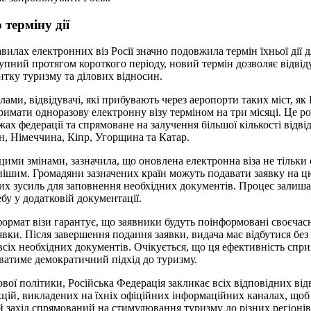
терміну дії
вилах електронних віз Росії значно подовжила термін їхньої дії 
упний протягом короткого періоду, новий термін дозволяє відві
тку туризму та ділових відносин.
ами, відвідувачі, які прибувають через аеропорти таких міст, як
римати одноразову електронну візу терміном на три місяці. Це 
ах федерації та спрямоване на залучення більшої кількості відвід
йн, Німеччина, Кіпр, Угорщина та Катар.
 цими змінами, зазначила, що оновлена електронна віза не тільки 
нішим. Громадяни зазначених країн можуть подавати заявку на ц
х зусиль для заповнення необхідних документів. Процес залиша
бу у додатковій документації.
формат візи гарантує, що заявники будуть поінформовані своєч
аявки. Після завершення подання заявки, видача має відбутися бе
сіх необхідних документів. Очікується, що ця ефективність спри
ватиме демократичний підхід до туризму.
вої політики, Російська Федерація закликає всіх відповідних від
цій, викладених на їхніх офіційних інформаційних каналах, що
 захід спрямований на стимулювання туризму до різних регіонів