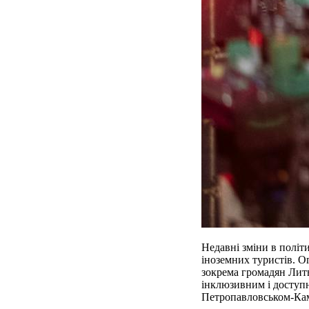
Недавні зміни в політ
іноземних туристів. О
зокрема громадян Литв
інклюзивним і доступн
Петропавловськом-Кам