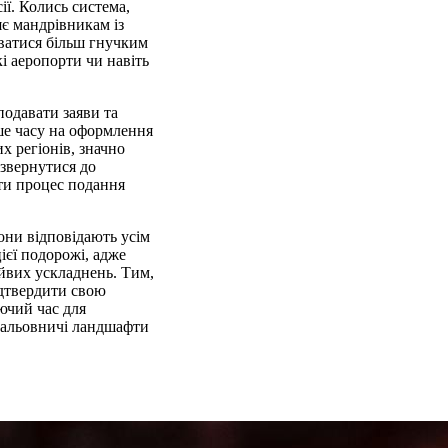
ії. Колись система,
яє мандрівникам із
уватися більш гнучким
і аеропорти чи навіть
одавати заяви та
ше часу на оформлення
х регіонів, значно
 звернутися до
ати процес подання
они відповідають усім
ієї подорожі, адже
айвих ускладнень. Тим,
дтвердити свою
ючий час для
 мальовничі ландшафти