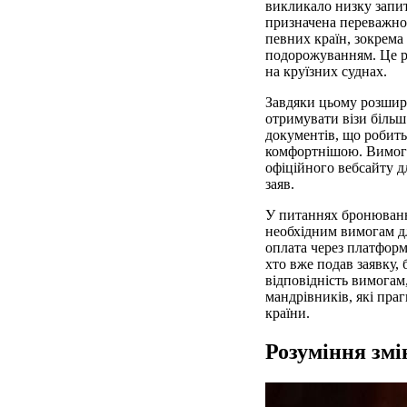
викликало низку запит
призначена переважно 
певних країн, зокрема
подорожуванням. Це рі
на круїзних суднах.
Завдяки цьому розшир
отримувати візи біль
документів, що робить
комфортнішою. Вимоги 
офіційного вебсайту д
заяв.
У питаннях бронюванн
необхідним вимогам дл
оплата через платформ
хто вже подав заявку, 
відповідність вимогам
мандрівників, які пра
країни.
Розуміння змі