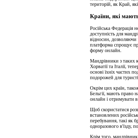
територій, як Край, як
Країни, які мают
Російська Федерація 
доступність для мандр
відносин, дозволяючи 
платформа спрощує пр
форму онлайн.
Мандрівники з таких кр
Хорватії та Італії, те
основі їхніх частих п
подорожей для туристі
Окрім цих країн, тако
Бельгії, мають право 
онлайн і отримувати в
Щоб скористатися роз
встановлених російсь
перебування, такі як 
одноразового в'їзду, п
Крім того, мандрівник