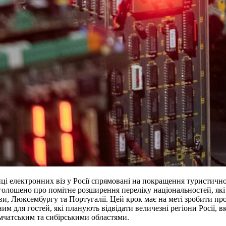
иці електронних віз у Росії спрямовані на покращення туристично
голошено про помітне розширення переліку національностей, які
и, Люксембургу та Португалії. Цей крок має на меті зробити пр
им для гостей, які планують відвідати величезні регіони Росії, в
чатським та сибірськими областями.