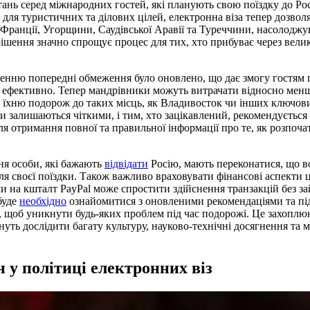
ань серед міжнародних гостей, які планують свою поїздку до Рос
для туристичних та ділових цілей, електронна віза тепер дозвол
 Франції, Угорщини, Саудівської Аравії та Туреччини, насолодж
шення значно спрощує процес для тих, хто прибуває через велик
енню попередні обмеження було оновлено, що дає змогу гостям п
ш ефективно. Тепер мандрівники можуть витрачати відносно мен
 їхню подорож до таких місць, як Владивосток чи інших ключови
залишаються чіткими, і тим, хто зацікавлений, рекомендується
ля отримання повної та правильної інформації про те, як розпоч
я особи, які бажають
відвідати
Росію, мають переконатися, що в
я своєї поїздки. Також важливо враховувати фінансові аспекти ц
и на кшталт PayPal може спростити здійснення транзакцій без з
буде
необхідно
ознайомитися з оновленими рекомендаціями та пі
, щоб уникнути будь-яких проблем під час подорожі. Це захоплю
гнуть дослідити багату культуру, науково-технічні досягнення та
н у політиці електронних віз