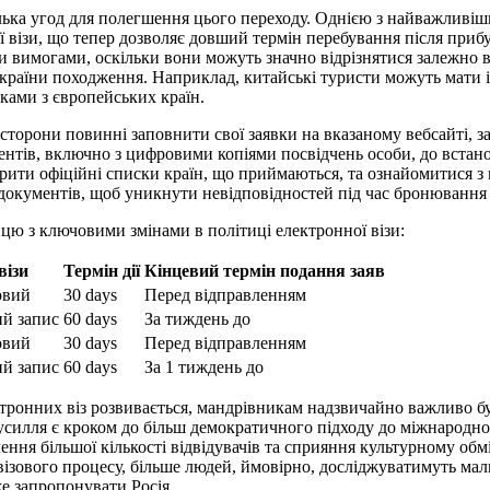
ілька угод для полегшення цього переходу. Однією з найважливі
ї візи, що тепер дозволяє довший термін перебування після прибу
 вимогами, оскільки вони можуть значно відрізнятися залежно ві
а країни походження. Наприклад, китайські туристи можуть мати 
ками з європейських країн.
і сторони повинні заповнити свої заявки на вказаному вебсайті,
ентів, включно з цифровими копіями посвідчень особи, до встано
рити офіційні списки країн, що приймаються, та ознайомитися 
документів, щоб уникнути невідповідностей під час бронювання
ю з ключовими змінами в політиці електронної візи:
візи
Термін дії
Кінцевий термін подання заяв
овий
30 days
Перед відправленням
й запис
60 days
За тиждень до
овий
30 days
Перед відправленням
й запис
60 days
За 1 тиждень до
тронних віз розвивається, мандрівникам надзвичайно важливо бу
зусилля є кроком до більш демократичного підходу до міжнародно
ення більшої кількості відвідувачів та сприяння культурному обм
візового процесу, більше людей, ймовірно, досліджуватимуть мал
же запропонувати Росія.