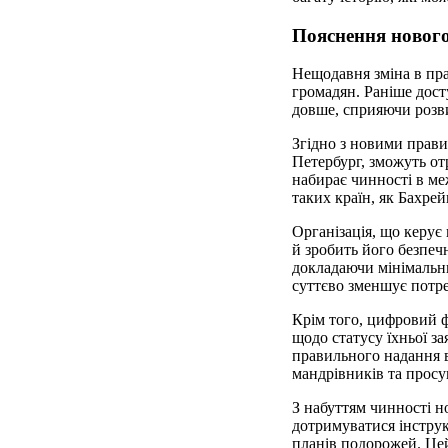
Пояснення нового 
Нещодавня зміна в пра
громадян. Раніше дост
довше, сприяючи розви
Згідно з новими правил
Петербург, зможуть от
набирає чинності в меж
таких країн, як Бахре
Організація, що керує
й зробить його безпеч
докладаючи мінімальни
суттєво зменшує потре
Крім того, цифровий 
щодо статусу їхньої з
правильного надання в
мандрівників та просу
З набуттям чинності но
дотримуватися інструк
планів подорожей. Цей