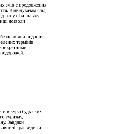
ших змін є продовження
ття. Відвідувачам слід
д типу візи, на яку
інші дозволи
 забезпечивши подання
влених термінів.
з конкретними
 подорожей.
ти в курсі будь-яких
го туризму,
іну. Завдяки
ьовничі краєвиди та