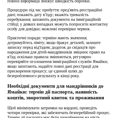
повної інформації знижує швидкість обробки.
Процедури під час прибуття: пред'явіть реєстраційні
дані; покажіть дату в'їзду; вкажіть тривалість
перебування; заповніть документи на імміграційній
стійці; у деяких випадках можуть попросити контактну
особу для довідки; можливі перевірки червня.
Практичні поради: терміни мають значення;
дотримуйтесь ліміту; якщо бракує деталей, залиште
записку перед від'їздом; додаток до свідоцтв про
народження для дітей-мандрівників зміцнює право на
в'їзд; оскільки правила змінюються, регулярно
перевіряйте оголошення імміграційної служби Ямайки;
якщо запитають, надайте повні дані реєстрації для
прискорення процесу; це єдиний шлях до
безпроблемного результату в кінці року.
Необхідні документи для мандрівників до
Ямайки: термін дії паспорта, наявність
коштів, зворотний квиток та проживання
Щоб мінімізувати затримки на кордоні, проведіть
чотири перевірки, які забезпечать безперебійний процес.
Термін дії паспорта має бути щонайменше на шість