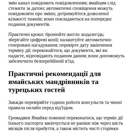
змін канал повідомить повідомленням; ямайцям слід
стежити за датою; автоматичні сповіщення можуть
повідомляти про зміни; дотримуйтеся дозволеної
кількості тижнів; вони покладаються на попереднє
подання документів.
Практичні кроки: бронюйте житло заздалегідь;
зберігайте цифрові копії; налаштуйте автоматично
генеровані нагадування; перевірте дату закінчення
терміну дії; переконайтеся, що документи, які ви
надаєте, відповідають поданим даним; вони допоможуть
забезпечити безперебійний в'їзд.
Практичні рекомендації для
ямайських мандрівників та
турецьких гостей
Завжди перевіряйте години роботи консульств та чинні
правила онлайн перед від'їздом.
Громадяни Ямайки повинні переконатися, що термін дії
їхнього паспорта закінчується не раніше ніж через шість
місяців після прибуття, а також містить чисті сторінки