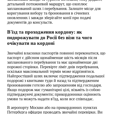
детальний потижневий маршрут, що охоплює
запланований шлях і перебування. Залиште місце для
коригування вибору та бронювання в січневих
оновленнях і завжди зберігайте копії при подачі
документів до консульств.
В'їзд та проходження кордону: як
подорожувати до Росії без візи та чого
очікувати на кордоні
Звичайні власники паспортів повинні переконатися, що
паспорт є дійсним щонайменше шість місяців після
запланованого перебування та має щонайменше дві
порожні сторінки. Перевірте ліміт днів перебування,
оскільки максимальний термін може відрізнятися.
Найпростіший шлях включає підтвердження подальшої
подорожі з квитками туди й назад та підтвердженим
бронюванням готелю або запрошенням від господаря.
Якщо подорож має гуманітарні цілі, візьміть із собою
підтверджуючі документи; прикордонники оцінюють
умови та можуть надати в'їзд, коли все співпадає.
В аеропорту Москви або на прикордонних пунктах
Петербурга офіцери проводять звичайні перевірки. Ви