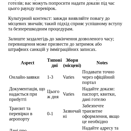
готелів; вас можуть попросити надати докази під час
цього раунду перевірок.
Культурний контекст: завжди виявляйте повагу до
місцевих звичаїв; такий підхід сприяє успішному вступу
та безперешкодним процедурам.
Залиште заздалегідь до закінчення дозволеного часу;
перевищення може призвести до затримок або
штрафних санкцій у імміграційних записах.
Типові
Збори
Aspect
Notes
дні
(місцеві)
Подавати точно
Онлайн-заявки
1-3
Varies
через офіційний
портал
Документація, що
Надайте докази:
Цього
надається при
Varies
паспорт, квитки,
ж дня
прибутті
дані готелю
Забезпечте
Транзит та
Зазвичай
транзитне
перевірки в
0-1
ні
оформлення, якщо
аеропорту
це необхідно
Надайте адресу та
Дані про