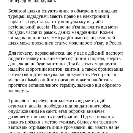
попередніх відвідувань.
Безвізові шляхи існують лише в обмежених випадках;
турецькі відвідувачі мають право на електронний
варіант в'їзду, стандартну консульську візу або
регіональний дозвіл. Право на в'їзд залежить від мети
поїздки, часових рамок, даних мандрівника. Кожен
випадок оцінюється імміграційними офіцерами; цей
шлях може прояснити статус можливості в'їзду в Росію.
Для початку переконайтеся, що у вас є дійсний паспорт;
подайте заявку онлайн через офіційний портал; зберіть
дані, якщо це буде запитано. Для багатьох маршрутів
надайте зворотний квиток, квитки, а також бронювання
готелю як підтверджувальні документи. Реєстрація в
місцевих імміграційних органах може знадобитися
протягом встановленого терміну, залежно від обраного
маршруту.
Тривалість перебування залежить від мети; щоб
отримати дозвіл, необхідно відповідати критеріям,
опублікованим на сайті; етап обробки визначає
дозволену тривалість перебування. Під час подання
вкажіть поїздки з метою туризму, бізнесу чи транзиту;
відповідь отримають лише громадяни, які мають на це
право; після схвалення вам на електронну пошту