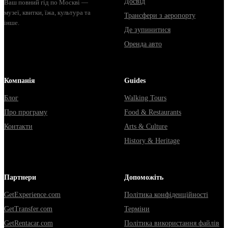
Досвід
Ваш повний гід по Москві —
музеї, квитки, їжа, культура та
Трансфери з аеропорту
інше.
Де зупинитися
Оренда авто
Компанія
Guides
Блог
Walking Tours
Про програму
Food & Restaurants
Контакти
Arts & Culture
History & Heritage
Партнери
Допоможіть
GetExperience.com
Політика конфіденційності
GetTransfer.com
Терміни
GetRentacar.com
Політика використання файлів