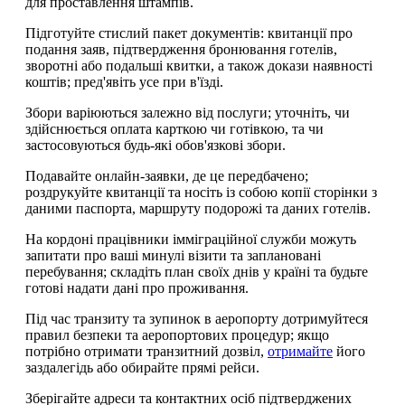
для проставлення штампів.
Підготуйте стислий пакет документів: квитанції про
подання заяв, підтвердження бронювання готелів,
зворотні або подальші квитки, а також докази наявності
коштів; пред'явіть усе при в'їзді.
Збори варіюються залежно від послуги; уточніть, чи
здійснюється оплата карткою чи готівкою, та чи
застосовуються будь-які обов'язкові збори.
Подавайте онлайн-заявки, де це передбачено;
роздрукуйте квитанції та носіть із собою копії сторінки з
даними паспорта, маршруту подорожі та даних готелів.
На кордоні працівники імміграційної служби можуть
запитати про ваші минулі візити та заплановані
перебування; складіть план своїх днів у країні та будьте
готові надати дані про проживання.
Під час транзиту та зупинок в аеропорту дотримуйтеся
правил безпеки та аеропортових процедур; якщо
потрібно отримати транзитний дозвіл,
отримайте
його
заздалегідь або обирайте прямі рейси.
Зберігайте адреси та контактних осіб підтверджених