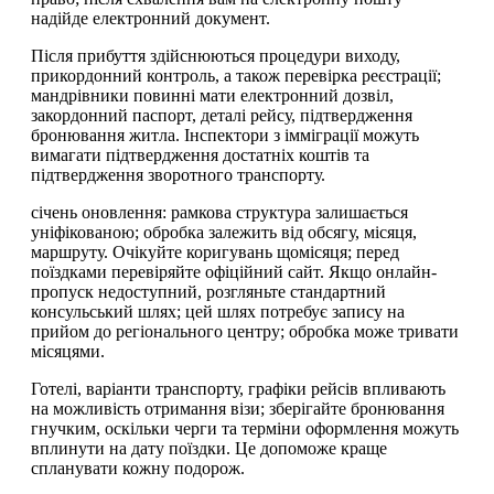
надійде електронний документ.
Після прибуття здійснюються процедури виходу,
прикордонний контроль, а також перевірка реєстрації;
мандрівники повинні мати електронний дозвіл,
закордонний паспорт, деталі рейсу, підтвердження
бронювання житла. Інспектори з імміграції можуть
вимагати підтвердження достатніх коштів та
підтвердження зворотного транспорту.
січень оновлення: рамкова структура залишається
уніфікованою; обробка залежить від обсягу, місяця,
маршруту. Очікуйте коригувань щомісяця; перед
поїздками перевіряйте офіційний сайт. Якщо онлайн-
пропуск недоступний, розгляньте стандартний
консульський шлях; цей шлях потребує запису на
прийом до регіонального центру; обробка може тривати
місяцями.
Готелі, варіанти транспорту, графіки рейсів впливають
на можливість отримання візи; зберігайте бронювання
гнучким, оскільки черги та терміни оформлення можуть
вплинути на дату поїздки. Це допоможе краще
спланувати кожну подорож.