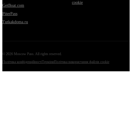
cookie
GetBoat.com
PiterPass
Tutkakdoma.ru
©
2026
Moscow Pass
. All rights reserved.
Політика конфіденційності
Терміни
Політика використання файлів cookie