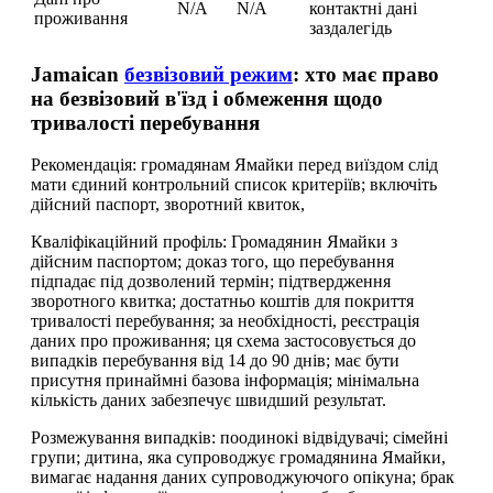
N/A
N/A
контактні дані
проживання
заздалегідь
Jamaican
безвізовий режим
: хто має право
на безвізовий в'їзд і обмеження щодо
тривалості перебування
Рекомендація: громадянам Ямайки перед виїздом слід
мати єдиний контрольний список критеріїв; включіть
дійсний паспорт, зворотний квиток,
Кваліфікаційний профіль: Громадянин Ямайки з
дійсним паспортом; доказ того, що перебування
підпадає під дозволений термін; підтвердження
зворотного квитка; достатньо коштів для покриття
тривалості перебування; за необхідності, реєстрація
даних про проживання; ця схема застосовується до
випадків перебування від 14 до 90 днів; має бути
присутня принаймні базова інформація; мінімальна
кількість даних забезпечує швидший результат.
Розмежування випадків: поодинокі відвідувачі; сімейні
групи; дитина, яка супроводжує громадянина Ямайки,
вимагає надання даних супроводжуючого опікуна; брак