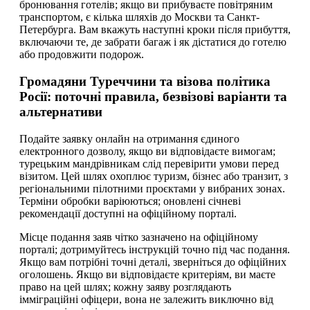
бронювання готелів; якщо ви прибуваєте повітряним
транспортом, є кілька шляхів до Москви та Санкт-
Петербурга. Вам вкажуть наступні кроки після прибуття,
включаючи те, де забрати багаж і як дістатися до готелю
або продовжити подорож.
Громадяни Туреччини та візова політика
Росії: поточні правила, безвізові варіанти та
альтернативи
Подайте заявку онлайн на отримання єдиного
електронного дозволу, якщо ви відповідаєте вимогам;
турецьким мандрівникам слід перевірити умови перед
візитом. Цей шлях охоплює туризм, бізнес або транзит, з
регіональними пілотними проєктами у вибраних зонах.
Терміни обробки варіюються; оновлені січневі
рекомендації доступні на офіційному порталі.
Місце подання заяв чітко зазначено на офіційному
порталі; дотримуйтесь інструкцій точно під час подання.
Якщо вам потрібні точні деталі, зверніться до офіційних
оголошень. Якщо ви відповідаєте критеріям, ви маєте
право на цей шлях; кожну заяву розглядають
імміграційні офіцери, вона не залежить виключно від