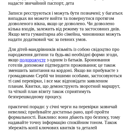
надасте звичайний паспорт, дета
Записи реєструються і можуть бути позначені; у багатьох
випадках ви можете вийти та повернутися протягом
дозволеного вікна, якщо це дозволено. Чи дозволено
кілька входів, залежить від режиму та застосовних днів.
Якщо мета гуманітарна або сімейна, чиновники можуть
надати додатковий час за певних умов.
Для дітей-мандрівників візьміть із собою свідоцтво про
народження дитини та будь-які необхідні форми згоди,
якщо
подорожуєте
з одним із батьків. Бронювання
готелів допоможе підтвердити проживання; це також
зменшить запитання на кордоні. Якщо ви прибуваєте з
громадянами Сербії чи іншими особами, застосовуються
ті самі перевірки, і все має відповідати заявленим
планам. Квитки, що демонструють зворотний маршрут,
та чіткий план візиту також сприятимуть
безперешкодному процесу.
практичні поради: у січні черги на перевірки зазвичай
невеликі; прибувайте достатньо рано, щоб пройти
формальності. Важливо: вони дбають про безпеку, тому
надавайте точну інформацію спокійним тоном. Також
збережіть копії ключових квитків та деталей