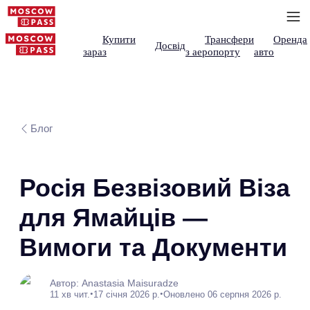
Купити
Трансфери
Оренда
Досвід
зараз
з аеропорту
авто
Блог
Росія Безвізовий Віза
для Ямайців —
Вимоги та Документи
Автор: Anastasia Maisuradze
•
•
11 хв чит.
17 січня 2026 р.
Оновлено 06 серпня 2026 р.