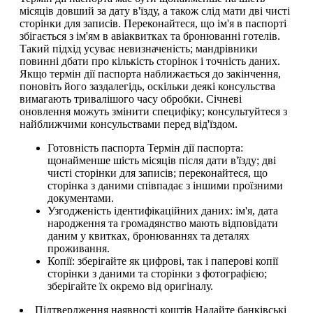
місяців довший за дату в'їзду, а також слід мати дві чисті
сторінки для записів. Переконайтеся, що ім'я в паспорті
збігається з ім'ям в авіаквитках та бронюванні готелів.
Такий підхід усуває невизначеність; мандрівники
повинні дбати про кількість сторінок і точність даних.
Якщо термін дії паспорта наближається до закінчення,
поновіть його заздалегідь, оскільки деякі консульства
вимагають тривалішого часу обробки. Січневі
оновлення можуть змінити специфіку; консультуйтеся з
найближчими консульствами перед від'їздом.
Готовність паспорта Термін дії паспорта:
щонайменше шість місяців після дати в'їзду; дві
чисті сторінки для записів; переконайтеся, що
сторінка з даними співпадає з іншими проїзними
документами.
Узгодженість ідентифікаційних даних: ім'я, дата
народження та громадянство мають відповідати
даним у квитках, бронюваннях та деталях
проживання.
Копії: зберігайте як цифрові, так і паперові копії
сторінки з даними та сторінки з фотографією;
зберігайте їх окремо від оригіналу.
Підтвердження наявності коштів Надайте банківські