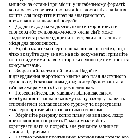
виписки за останні три місяці у читабельному форматі;
вони мають свідчити про наявність достатніх ліквідних
коштів для покриття витрат на авіатранспорт,
проживання та щоденні потреби.
Додайте додаткові докази, якщо використовуєте
спонсора або супроводжуючого члена сім'ї; може
знадобитися рекомендаційний лист, який не залишає
місця для двозначності.
Відображайте конвертацію валют, де це необхідно, і
чітко вказуйте дату видачі на всіх документах; тримайте
кошти видимими на всіх сторінках, якщо це вимагається
консульствами.
Зворотний/наступний квиток Надайте
підтвердження зворотного квитка або план наступного
транспорту із зазначенням дати; номер бронювання та
ім'я пасажира мають бути розбірливими.
Переконайтеся, що маршрут відповідає датам
перебування та запланованому плану заходів; включіть
стислий план запланованого туризму та пересування
між аеропортами або транзитними пунктами.
Зберігайте резервну копію плану на випадок, якщо
прикордонник попросить її; мати можливість
коригувати дати за потреби, але уникайте залишати
записи відкритими.
Підтвердження проживання: Бронювання готелю або