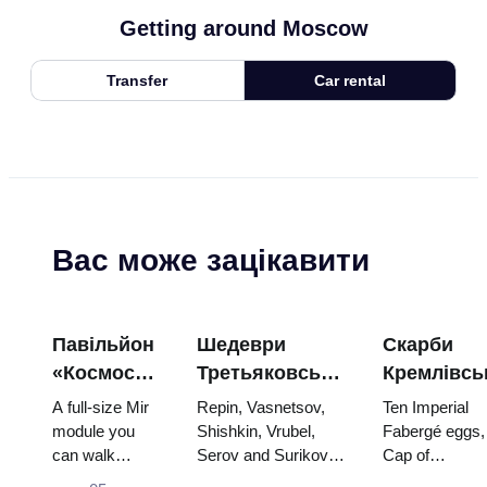
Getting around Moscow
Transfer
Car rental
Вас може зацікавити
Павільйон
Шедеври
Скарби
«Космос»
Третьяковської
Кремлівсь
на ВДНГ:
галереї:
зброї: яйц
A full-size Mir
Repin, Vasnetsov,
Ten Imperial
всередині
картини,
Фаберже,
module you
Shishkin, Vrubel,
Fabergé eggs,
can walk
Serov and Surikov
Cap of
найбільшої
заради яких
трони та
through, the
— the works that
Monomakh, th
космічної
варто
коронацій