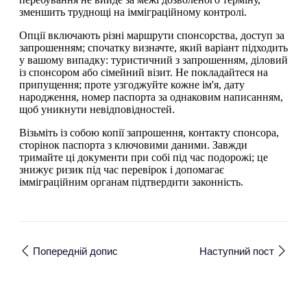
зменшить труднощі на імміграційному контролі.
Опції включають різні маршрути спонсорства, доступ за
запрошенням; спочатку визначте, який варіант підходить
у вашому випадку: туристичний з запрошенням, діловий
із спонсором або сімейний візит. Не покладайтеся на
припущення; проте узгоджуйте кожне ім'я, дату
народження, номер паспорта за однаковим написанням,
щоб уникнути невідповідностей.
Візьміть із собою копії запрошення, контакту спонсора,
сторінок паспорта з ключовими даними. Завжди
тримайте ці документи при собі під час подорожі; це
знижує ризик під час перевірок і допомагає
імміграційним органам підтвердити законність.
Попередній допис
Наступний пост