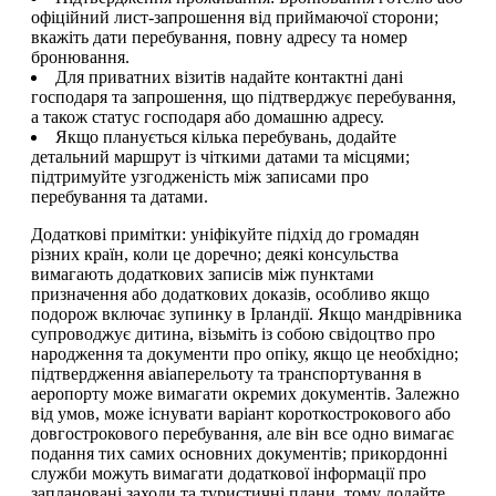
офіційний лист-запрошення від приймаючої сторони;
вкажіть дати перебування, повну адресу та номер
бронювання.
Для приватних візитів надайте контактні дані
господаря та запрошення, що підтверджує перебування,
а також статус господаря або домашню адресу.
Якщо планується кілька перебувань, додайте
детальний маршрут із чіткими датами та місцями;
підтримуйте узгодженість між записами про
перебування та датами.
Додаткові примітки: уніфікуйте підхід до громадян
різних країн, коли це доречно; деякі консульства
вимагають додаткових записів між пунктами
призначення або додаткових доказів, особливо якщо
подорож включає зупинку в Ірландії. Якщо мандрівника
супроводжує дитина, візьміть із собою свідоцтво про
народження та документи про опіку, якщо це необхідно;
підтвердження авіаперельоту та транспортування в
аеропорту може вимагати окремих документів. Залежно
від умов, може існувати варіант короткострокового або
довгострокового перебування, але він все одно вимагає
подання тих самих основних документів; прикордонні
служби можуть вимагати додаткової інформації про
заплановані заходи та туристичні плани, тому додайте