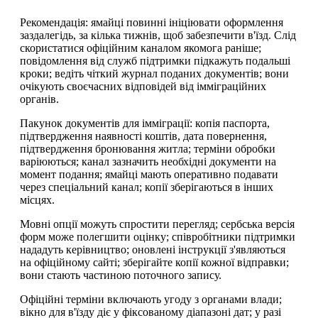
Рекомендація: ямайці повинні ініціювати оформлення
заздалегідь, за кілька тижнів, щоб забезпечити в'їзд. Слід
скористатися офіційним каналом якомога раніше;
повідомлення від служб підтримки підкажуть подальші
кроки; ведіть чіткий журнал поданих документів; вони
очікують своєчасних відповідей від імміграційних
органів.
Пакунок документів для імміграції: копія паспорта,
підтвердження наявності коштів, дата повернення,
підтвердження бронювання житла; терміни обробки
варіюються; канал зазначить необхідні документи на
момент подання; ямайці мають оперативно подавати
через спеціальний канал; копії зберігаються в інших
місцях.
Мовні опції можуть спростити перегляд; сербська версія
форм може полегшити оцінку; співробітники підтримки
нададуть керівництво; оновлені інструкції з'являються
на офіційному сайті; зберігайте копії кожної відправки;
вони стають частиною поточного запису.
Офіційні терміни включають угоду з органами влади;
вікно для в'їзду діє у фіксованому діапазоні дат; у разі