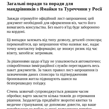
Загальні поради та поради для
мандрівників з Ямайки та Туреччини у Росії
Завжди отримуйте офіційний лист-запрошення; цей
документ необхідний для оформлення віз, часто його
вимагають консульства. Без нього в'їзд буде заборонено
на кордоні.
Ці випадки залежать від типу дозволу, деталей спонсора;
переконайтеся, що запрошення чітко називає вас, надає
точну контактну інформацію; це знижує ризик під час
візиту, запобігає затримкам.
За рішеннями щодо в'їзду не ухвалюються автоматично;
співробітники імміграційної служби переглядають весь
пакет документів. За таких правил лист-запрошення із
зазначенням даних спонсора та підтвердженням
бронювання житла підвищують шанси на
безперешкодну поїздку.
Січень зазвичай супроводжується довшим часом
обробки; варто закласти кілька тижнів до отримання
рішення. Заздалегідь придбайте зворотні квитки та
медичне страхування; це допоможе довести, що ваше
перебування не вийде за межі дозволеного терміну,