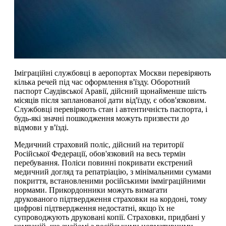
Іміграційні службовці в аеропортах Москви перевіряють
кілька речей під час оформлення в'їзду. Оборотний
паспорт Саудівської Аравії, дійсний щонайменше шість
місяців після запланованої дати від'їзду, є обов'язковим.
Службовці перевіряють стан і автентичність паспорта, і
будь-які значні пошкодження можуть призвести до
відмови у в'їзді.
Медичний страховий поліс, дійсний на території
Російської Федерації, обов'язковий на весь термін
перебування. Поліси повинні покривати екстрений
медичний догляд та репатріацію, з мінімальними сумами
покриття, встановленими російськими імміграційними
нормами. Прикордонники можуть вимагати
друкованого підтвердження страховки на кордоні, тому
цифрові підтвердження недостатні, якщо їх не
супроводжують друковані копії. Страховки, придбані у