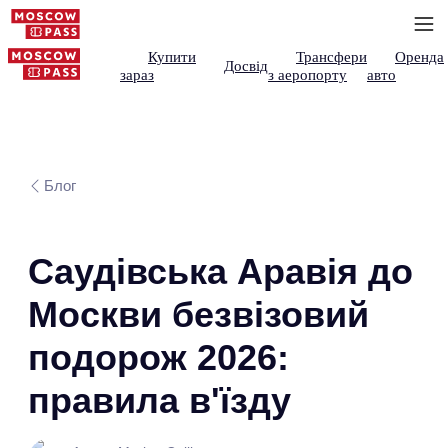
Купити
Трансфери
Оренда
Досвід
зараз
з аеропорту
авто
Блог
Саудівська Аравія до
Москви безвізовий
подорож 2026:
правила в'їзду