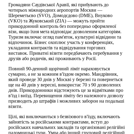
Громадяни Саудівської Аравії, які прибувають до
чотирьох міжнародних аеропортів Москви —
Шереметьєво (SVO), Домодєдово (DME), Внуково
(VKO) та Жуковський (ZIA) — можуть пройти
прикордонний контроль без попередньо оформленої
візи, якщо їхня мета відповідає дозволеним категоріям.
Туризм включає огляд пам'яток, культурні відвідини та
відпочинок. Бізнес охоплює участь у конференціях,
укладання контрактів та відвідування торгових
виставок. Приватні візити передбачають перебування у
друзів або родичів, які проживають у Росії.
Повний 90-денний щорічний ліміт нараховується
сумарно, а не за кожним в'їздом окремо. Мандрівник,
який проведе 30 днів у Москві у березні та повернеться
ще на 40 днів у вересні, використає 70 з 90 дозволених
днів. Прикордонники відстежують це за відмітками про
в'їзд і виїзд. Перевищення ліміту без належного дозволу
призводить до штрафів і можливих заборон на подальші
візити.
Цілі, які виключаються з безвізового в'їзду, включають
зайнятість за російськими контрактами, вступ до
російських навчальних закладів та організовані релігійні
паломницькі тури. Умра або інший груповий релігійний