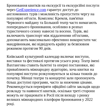
Бронювання квитків на екскурсії та екскурсійні послуги
через
GetExperience.com
гарантує доступ до
англомовних турів і можливість пропустити чергу на
популярні об'єкти. Комплекс Кремля, пам'ятки
Червоного майдану та Большой театр часто вимагають
попереднього бронювання, особливо в розпал
туристичного сезону навесні та восени. Турів, які
включають транспорт між віддаленими об'єктами,
допомагають максимально ефективно використати час
мандрівникам, які відвідують країну за безвізовим
режимом протягом 90 днів.
Київський культурний календар включає виступи,
виставки та фестивалі протягом усього року. Театр імені
Вахтангова ставить балетні та оперні постановки, які
приваблюють міжнародну аудиторію, хоча квитки на
популярні виступи розкуповуються за кілька тижнів до
початку. Менші театри та концертні зали пропонують
більш доступні програми, часто за нижчими цінами.
Рекомендується перевіряти офіційні сайти закладів щодо
розкладу та наявності квитків, оскільки треті сторони
можуть не працювати в Росії після виходу з ринку
великих міжнародних платформ бронювання у 2022
році.