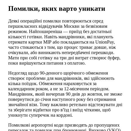
Помилки, яких варто уникати
Деякі операційні помилки повторюються серед
першокласних відвідувачів Москви за безвізовим
режимом. Найпоширеніша — приїзд без достатньої
кількості готівки. Навіть мандрівники, які планують
отримати картки МІР або покладаються на UnionPay,
часто стикаються з тим, що процес триває довше, ніж
очікували, або виникають непередбачені перешкоди.
Мати при собі готівку на три дні витрат створює буфер,
поки вирішуються питання з оплатою.
Недогляд щодо 90-денного щорічного обмеження
створює проблеми для мандрівників, які здійснюють
кілька поїздок. Обмеження нараховується за
календарним роком, а не за 12-місячним періодом.
Мандрівник, який вичерпав 90 днів до жовтня, не зможе
повернутися до січня наступного року без отримання
звичайної візи. Тому важливо ретельно відстежувати дні
та зберігати відбитки про в'їзд і виїзд чіткими, щоб
уникнути суперечок на кордоні.
Помилкові аеропортні коди призводять до пропущених
пересадок та помилок при бронюванні. Внуково (VKO)