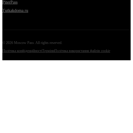
PiterPass
Tutkakdoma.ru
©
2026
Moscow Pass
. All rights reserved.
Політика конфіденційності
Терміни
Політика використання файлів cookie