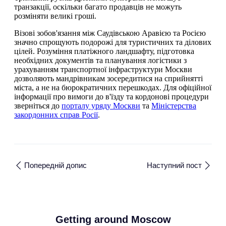
транзакції, оскільки багато продавців не можуть
розміняти великі гроші.
Візові зобов'язання між Саудівською Аравією та Росією
значно спрощують подорожі для туристичних та ділових
цілей. Розуміння платіжного ландшафту, підготовка
необхідних документів та планування логістики з
урахуванням транспортної інфраструктури Москви
дозволяють мандрівникам зосередитися на сприйнятті
міста, а не на бюрократичних перешкодах. Для офіційної
інформації про вимоги до в'їзду та кордонові процедури
зверніться до
порталу уряду Москви
та
Міністерства
закордонних справ Росії
.
Попередній допис
Наступний пост
Getting around Moscow