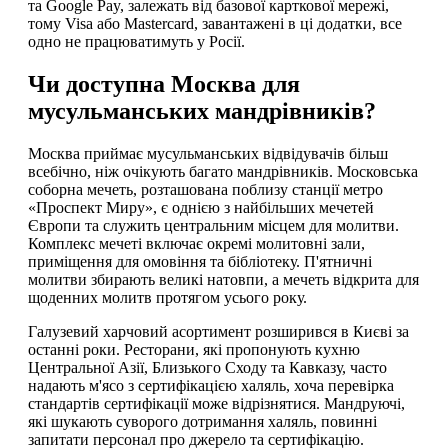
та Google Pay, залежать від базової карткової мережі,
тому Visa або Mastercard, завантажені в ці додатки, все
одно не працюватимуть у Росії.
Чи доступна Москва для
мусульманських мандрівників?
Москва приймає мусульманських відвідувачів більш
всебічно, ніж очікують багато мандрівників. Московська
соборна мечеть, розташована поблизу станції метро
«Проспект Миру», є однією з найбільших мечетей
Європи та служить центральним місцем для молитви.
Комплекс мечеті включає окремі молитовні зали,
приміщення для омовіння та бібліотеку. П'ятничні
молитви збирають великі натовпи, а мечеть відкрита для
щоденних молитв протягом усього року.
Галузевий харчовий асортимент розширився в Києві за
останні роки. Ресторани, які пропонують кухню
Центральної Азії, Близького Сходу та Кавказу, часто
надають м'ясо з сертифікацією халяль, хоча перевірка
стандартів сертифікації може відрізнятися. Мандруючі,
які шукають суворого дотримання халяль, повинні
запитати персонал про джерело та сертифікацію.