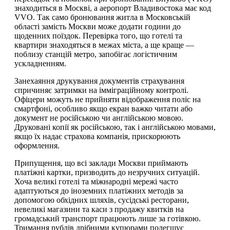
знаходиться в Москві, а аеропорт Владивостока має код
VVO. Так само бронювання житла в Московській
області замість Москви може додати години до
щоденних поїздок. Перевірка того, що готелі та
квартири знаходяться в межах міста, а ще краще —
поблизу станцій метро, запобігає логістичним
ускладненням.
Занехаяння друкування документів страхування
спричиняє затримки на імміграційному контролі.
Офіцери можуть не прийняти відображення поліс на
смартфоні, особливо якщо екран важко читати або
документ не російською чи англійською мовою.
Друковані копії як російською, так і англійською мовами,
якщо їх надає страхова компанія, прискорюють
оформлення.
Припущення, що всі заклади Москви приймають
платіжні картки, призводить до незручних ситуацій.
Хоча великі готелі та міжнародні мережі часто
адаптуються до іноземних платіжних методів за
допомогою обхідних шляхів, сусідські ресторани,
невеликі магазини та каси з продажу квитків на
громадський транспорт працюють лише за готівкою.
Тримання рублів дрібними купюрами полегшує