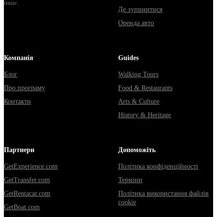
інше.
Де зупинитися
Оренда авто
Компанія
Guides
Блог
Walking Tours
Про програму
Food & Restaurants
Контакти
Arts & Culture
History & Heritage
Партнери
Допоможіть
GetExperience.com
Політика конфіденційності
GetTransfer.com
Терміни
GetRentacar.com
Політика використання файлів
cookie
GetBoat.com