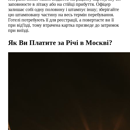
заповнюєте в літаку або на стійці прибуття. Офіцер
залишає собі одну половину і штампує іншу; зберігайте
цю штамповану частину на весь термін перебування.
Готелі потребують її для реєстрації, а повертаєте ви її
при від'їзді, тому втрачена картка призведе до затримок
при виїзді.
Як Ви Платите за Річі в Москві?