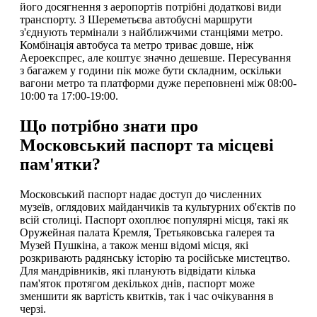
його досягнення з аеропортів потрібні додаткові види
транспорту. З Шереметьєва автобусні маршрути
з'єднують термінали з найближчими станціями метро.
Комбінація автобуса та метро триває довше, ніж
Аероекспрес, але коштує значно дешевше. Пересування
з багажем у години пік може бути складним, оскільки
вагони метро та платформи дуже переповнені між 08:00-
10:00 та 17:00-19:00.
Що потрібно знати про
Московський паспорт та місцеві
пам'ятки?
Московський паспорт надає доступ до численних
музеїв, оглядових майданчиків та культурних об'єктів по
всій столиці. Паспорт охоплює популярні місця, такі як
Оружейная палата Кремля, Третьяковська галерея та
Музей Пушкіна, а також менш відомі місця, які
розкривають радянську історію та російське мистецтво.
Для мандрівників, які планують відвідати кілька
пам'яток протягом декількох днів, паспорт може
зменшити як вартість квитків, так і час очікування в
черзі.