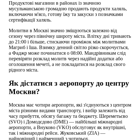
Продуктові магазини в районах із значною
мусульманською громадою продають продукти халяль,
включаючи м'ясо, готову їжу та закуски з позначками
сертифікації халяль.
Молитви в Москві значно зміщуються залежно від
сезону через північну широту міста. Влітку дні тривають
до 21:00 і більше, стискаючи проміжок між молитвами
Магриб і Іша. Взимку денний світло різко скорочується,
а Фаджр може починатися о 08:00. Мандрівникам слід
перевіряти розклад молитв через надійні додатки або
оголошення мечеті, а не покладатися на розклад свого
рідного міста.
Як дістатися з аеропорту до центру
Москви?
Москва має чотири аеропорти, які з'єднуються з центром
міста різними видами транспорту, і вибір залежить від
часу прибуття, обсягу багажу та бюджету. Шереметьєво
(SVO) і Домодєдово (DME) — найбільші міжнародні
аеропорти, а Внуково (VKO) обслуговує як внутрішні,
так і міжнародні рейси. Жуковський (ZIA) —
найновіший і найменший з чотирьох.