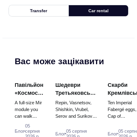
Transfer
Car rental
Вас може зацікавити
Павільйон
Шедеври
Скарби
«Космос»
Третьяковської
Кремлівсь
на ВДНГ:
галереї:
зброї: яйц
A full-size Mir
Repin, Vasnetsov,
Ten Imperial
всередині
картини,
Фаберже,
module you
Shishkin, Vrubel,
Fabergé eggs,
can walk
Serov and Surikov
Cap of
найбільшої
заради яких
трони та
through, the
— the works that
Monomakh, th
космічної
варто
коронацій
05
Energia–Buran
stop people, where
double throne 
Блог
серпня
05 серпня
05 серпн
виставки
планувати
вбрання
Блог
Блог
model,
2026 р.
they hang, and why
2026 р.
two boy tsars 
2026 р.