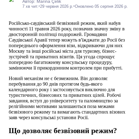
Автор: Marina Çelik
•
•
7 хв чит.
29 червня 2026 р.
Оновлено 05 серпня 2026 р.
Російсько-саудівський безвізовий режим, який набув
чинності 11 травня 2026 року, позначив значну зміну в
двосторонній політиці подорожей. Громадяни
Саудівської Аравії тепер можуть в'їжджати до Росії без
попереднього оформлення візи, відкриваючи для них
Москву та інші російські міста для туризму, бізнес-
зустрічей та приватних візитів. Ця угода спрощує
попередню багатижневу консульську процедуру,
замінюючи її прикордонним контролем при прибутті.
Новий механізм не є безмежним. Він дозволяє
перебування до 90 днів протягом будь-якого
календарного року і застосовується виключно для
туристичних, бізнесових та приватних цілей. Робочі
завдання, вступ до університету та паломництво за
релігійними мотивами залишаються поза межами
безвізового режиму та вимагають стандартних візових
заяв через консульські установи Росії.
Що дозволяє безвізовий режим?