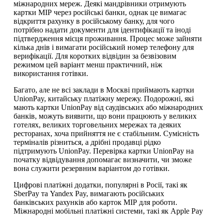
міжнародних мереж. Деякі мандрівники отримують
картки МІР через російські банки, однак це вимагає
відкриття рахунку в російському банку, для чого
потрібно надати документи для ідентифікації та іноді
підтвердження місця проживання. Процес може зайняти
кілька днів і вимагати російський номер телефону для
верифікації. Для коротких відвідин за безвізовим
режимом цей варіант менш практичний, ніж
використання готівки.
Багато, але не всі заклади в Москві приймають картки
UnionPay, китайську платіжну мережу. Подорожні, які
мають картки UnionPay від саудівських або міжнародних
банків, можуть виявити, що вони працюють у великих
готелях, великих торговельних мережах та деяких
ресторанах, хоча прийняття не є стабільним. Сумісність
терміналів різниться, а дрібні продавці рідко
підтримують UnionPay. Перевірка картки UnionPay на
початку відвідування допомагає визначити, чи зможе
вона служити резервним варіантом до готівки.
Цифрові платіжні додатки, популярні в Росії, такі як
SberPay та Yandex Pay, вимагають російських
банківських рахунків або карток МІР для роботи.
Міжнародні мобільні платіжні системи, такі як Apple Pay