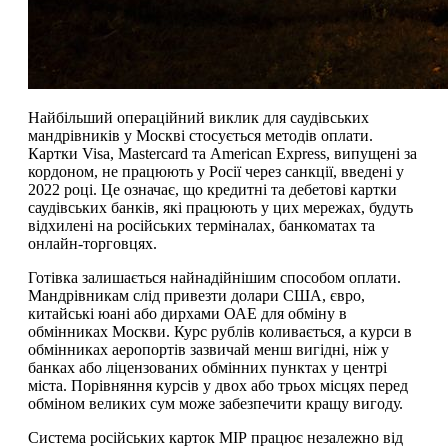
Найбільший операційний виклик для саудівських
мандрівників у Москві стосується методів оплати.
Картки Visa, Mastercard та American Express, випущені за
кордоном, не працюють у Росії через санкції, введені у
2022 році. Це означає, що кредитні та дебетові картки
саудівських банків, які працюють у цих мережах, будуть
відхилені на російських терміналах, банкоматах та
онлайн-торговцях.
Готівка залишається найнадійнішим способом оплати.
Мандрівникам слід привезти долари США, євро,
китайські юані або дирхами ОАЕ для обміну в
обмінниках Москви. Курс рублів коливається, а курси в
обмінниках аеропортів зазвичай менш вигідні, ніж у
банках або ліцензованих обмінних пунктах у центрі
міста. Порівняння курсів у двох або трьох місцях перед
обміном великих сум може забезпечити кращу вигоду.
Система російських карток МІР працює незалежно від