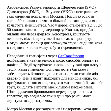
Аероекспрес з'єднує аеропорти Шереметьєво (SVO),
Домодєдово (DME) та Внуково (VKO) з центральними
залізничними вокзалами Москви. Поїзди курсують
кожні 30 хвилин протягом більшої частини дня, а вночі
їх частота зменшується. Час у дорозі становить від 35 до
50 хвилин залежно від аеропорту. Квитки, придбані
онлайн або через додаток Aeroexpress, коштують
дешевше, ніж ті, що куплені на касах в аеропорту.
Поїзди мають полиці для багажу та зручні сидіння, хоча
в години пік вони можуть бути переповнені.
Передбачені трансферы через
GetTransfer.com
позбавляють невизначеності щодо способів оплати та
навігації. Водії зустрічають пасажирів у залі прильоту з
табличками з іменами, допомагають з багажем і
забезпечують безпосередній транспорт до готелів або
квартир. Цей варіант підходить для мандрівників, які
прибувають пізно вночі, тих, хто має значний багаж, або
груп, які ділять витрати між кількома пасажирами.
Підтвердження бронювання перед відправленням
гарантує, що водій має точні дані про рейс і може
адаптуватися до затримок.
Метро Москви є розгалуженим і недорогим, хоча для