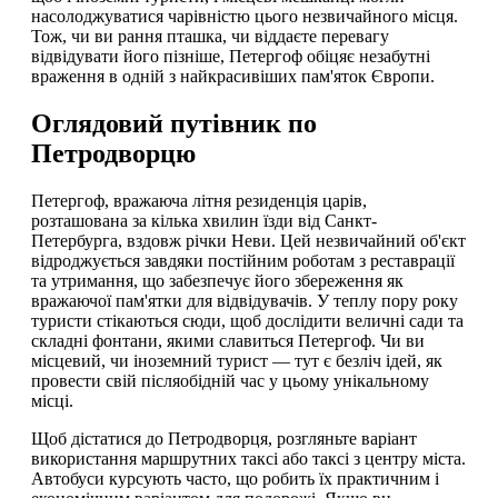
насолоджуватися чарівністю цього незвичайного місця.
Тож, чи ви рання пташка, чи віддаєте перевагу
відвідувати його пізніше, Петергоф обіцяє незабутні
враження в одній з найкрасивіших пам'яток Європи.
Оглядовий путівник по
Петродворцю
Петергоф, вражаюча літня резиденція царів,
розташована за кілька хвилин їзди від Санкт-
Петербурга, вздовж річки Неви. Цей незвичайний об'єкт
відроджується завдяки постійним роботам з реставрації
та утримання, що забезпечує його збереження як
вражаючої пам'ятки для відвідувачів. У теплу пору року
туристи стікаються сюди, щоб дослідити величні сади та
складні фонтани, якими славиться Петергоф. Чи ви
місцевий, чи іноземний турист — тут є безліч ідей, як
провести свій післяобідній час у цьому унікальному
місці.
Щоб дістатися до Петродворця, розгляньте варіант
використання маршрутних таксі або таксі з центру міста.
Автобуси курсують часто, що робить їх практичним і