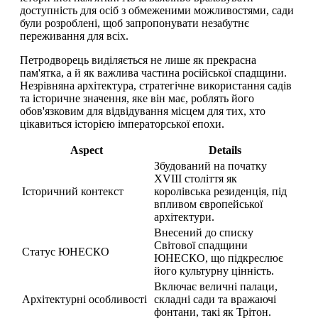
доступність для осіб з обмеженими можливостями, сади
були розроблені, щоб запропонувати незабутнє
переживання для всіх.
Петродворець виділяється не лише як прекрасна
пам'ятка, а й як важлива частина російської спадщини.
Незрівняна архітектура, стратегічне використання садів
та історичне значення, яке він має, роблять його
обов'язковим для відвідування місцем для тих, хто
цікавиться історією імператорської епохи.
Aspect
Details
Збудований на початку
XVIII століття як
Історичний контекст
королівська резиденція, під
впливом європейської
архітектури.
Внесений до списку
Світової спадщини
Статус ЮНЕСКО
ЮНЕСКО, що підкреслює
його культурну цінність.
Включає величні палаци,
Архітектурні особливості
складні сади та вражаючі
фонтани, такі як Трітон.