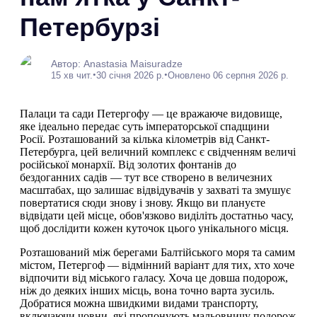
Петербурзі
Автор: Anastasia Maisuradze
•
•
15 хв чит.
30 січня 2026 р.
Оновлено 06 серпня 2026 р.
Палаци та сади Петергофу — це вражаюче видовище,
яке ідеально передає суть імператорської спадщини
Росії. Розташований за кілька кілометрів від Санкт-
Петербурга, цей величний комплекс є свідченням величі
російської монархії. Від золотих фонтанів до
бездоганних садів — тут все створено в величезних
масштабах, що залишає відвідувачів у захваті та змушує
повертатися сюди знову і знову. Якщо ви плануєте
відвідати цей місце, обов'язково виділіть достатньо часу,
щоб дослідити кожен куточок цього унікального місця.
Розташований між берегами Балтійського моря та самим
містом, Петергоф — відмінний варіант для тих, хто хоче
відпочити від міського галасу. Хоча це довша подорож,
ніж до деяких інших місць, вона точно варта зусиль.
Добратися можна швидкими видами транспорту,
включаючи човни, які пропонують мальовничу подорож