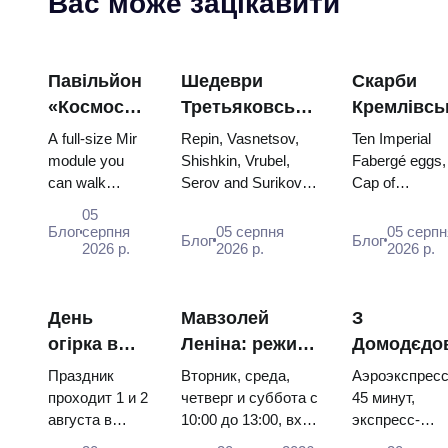
Вас може зацікавити
Павільйон
Шедеври
Скарби
«Космос»
Третьяковської
Кремлівсь
на ВДНГ:
галереї:
зброї: яйц
A full-size Mir
Repin, Vasnetsov,
Ten Imperial
всередині
картини,
Фаберже,
module you
Shishkin, Vrubel,
Fabergé eggs,
can walk
Serov and Surikov
Cap of
найбільшої
заради яких
трони та
through, the
— the works that
Monomakh, th
космічної
варто
коронацій
05
Energia–Buran
stop people, where
double throne 
Блог
серпня
05 серпня
05 серпн
виставки
планувати
вбрання
Блог
Блог
model,
2026 р.
they hang, and why
2026 р.
two boy tsars 
2026 р.
Росії
подорож
scorched
booking the...
the coronation
descent
dress of
capsules and
Catherine...
День
Мавзолей
З
120 pieces of
огірка в
Леніна: режим
Домодєдо
flight...
Суздалі
роботи, вхід та
до центру
Праздник
Вторник, среда,
Аэроэкспресс
2026:
головна
Москви:
проходит 1 и 2
четверг и суббота с
45 минут,
августа в
10:00 до 13:00, вход
экспресс-
квитки,
плутанина з
Аероекспр
Музее
бесплатный.
автобус за 45