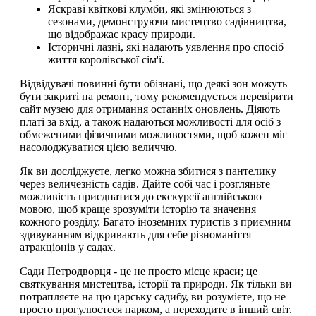
Яскраві квіткові клумби, які змінюються з
сезонами, демонструючи мистецтво садівництва,
що відображає красу природи.
Історичні лазні, які надають уявлення про спосіб
життя королівської сім'ї.
Відвідувачі повинні бути обізнані, що деякі зон можуть
бути закриті на ремонт, тому рекомендується перевірити
сайт музею для отримання останніх оновлень. Діяють
платі за вхід, а також надаються можливості для осіб з
обмеженими фізичними можливостями, щоб кожен міг
насолоджуватися цією величчю.
Як ви досліджуєте, легко можна збитися з пантелику
через величезність садів. Дайте собі час і розгляньте
можливість приєднатися до екскурсії англійською
мовою, щоб краще зрозуміти історію та значення
кожного розділу. Багато іноземних туристів з приємним
здивуванням відкривають для себе різноманіття
атракціонів у садах.
Сади Петродворця - це не просто місце краси; це
святкування мистецтва, історії та природи. Як тільки ви
потрапляєте на цю царську садибу, ви розумієте, що не
просто прогулюєтеся парком, а переходите в інший світ.