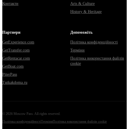
Контакти
Arts & Culture
History & Heritage
Партнери
Допоможіть
GetExperience.com
Політика конфіденційності
GetTransfer.com
Терміни
GetRentacar.com
Політика використання файлів
cookie
GetBoat.com
PiterPass
Tutkakdoma.ru
©
2026
Moscow Pass
. All rights reserved.
Політика конфіденційності
Терміни
Політика використання файлів cookie