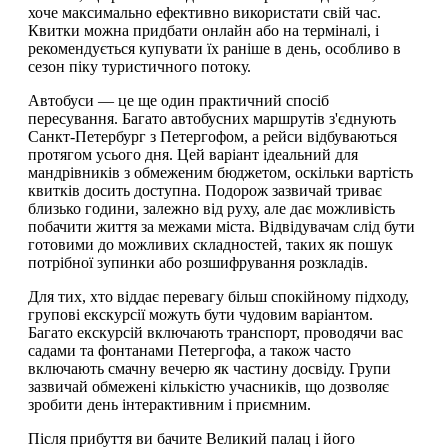
хоче максимально ефективно використати свій час.
Квитки можна придбати онлайн або на терміналі, і
рекомендується купувати їх раніше в день, особливо в
сезон піку туристичного потоку.
Автобуси — це ще один практичний спосіб
пересування. Багато автобусних маршрутів з'єднують
Санкт-Петербург з Петергофом, а рейси відбуваються
протягом усього дня. Цей варіант ідеальний для
мандрівників з обмеженим бюджетом, оскільки вартість
квитків досить доступна. Подорож зазвичай триває
близько години, залежно від руху, але дає можливість
побачити життя за межами міста. Відвідувачам слід бути
готовими до можливих складностей, таких як пошук
потрібної зупинки або розшифрування розкладів.
Для тих, хто віддає перевагу більш спокійному підходу,
групові екскурсії можуть бути чудовим варіантом.
Багато екскурсій включають транспорт, проводячи вас
садами та фонтанами Петергофа, а також часто
включають смачну вечерю як частину досвіду. Групи
зазвичай обмежені кількістю учасників, що дозволяє
зробити день інтерактивним і приємним.
Після прибуття ви бачите Великий палац і його