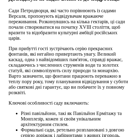
Сади Петродворця, які часто порівнюють із садами
Версаля, пропонують відвідувачам вражаюче
переживання. Розкинувшись на кілька гектарів, ці сади
почали створюватися на початку XVIII століття, щоб
вразити та відобразити культурні амбіції російських
царів.
При прибутті гості зустрічають серію прекрасних
фонтанів, які негайно привертають увагу. Великий
каскад, одна з найвідоміших пам'яток, справді вражає,
складаючись з численних струменів води та золотих
статуй, які символізують силу природи та монархію.
Варто зазначити, що фонтани працюють переважно в
теплу пору року, тому планування відвідування у суботи
або святкові дні гарантує, що ви побачите їх у повному
розквіті.
Ключові особливості саду включають:
Різні павільйони, такі як Павільйон Ермітажу та
Монплезір, кожен зі своїм унікальним
архітектурним стилем.
Формальні сади, ретельно розплановані з довгою
серією доріжок і лабіринтами з живих ізгородь.