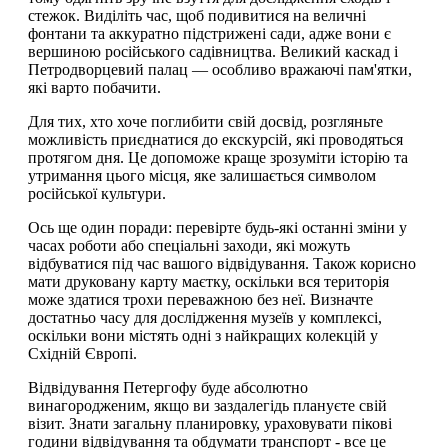
стежок. Виділіть час, щоб подивитися на величні
фонтани та аккуратно підстрижені сади, адже вони є
вершиною російського садівництва. Великий каскад і
Петродворцевий палац — особливо вражаючі пам'ятки,
які варто побачити.
Для тих, хто хоче поглибити свій досвід, розгляньте
можливість приєднатися до екскурсій, які проводяться
протягом дня. Це допоможе краще зрозуміти історію та
утримання цього місця, яке залишається символом
російської культури.
Ось ще один поради: перевірте будь-які останні зміни у
часах роботи або спеціальні заходи, які можуть
відбуватися під час вашого відвідування. Також корисно
мати друковану карту маєтку, оскільки вся територія
може здатися трохи переважною без неї. Визначте
достатньо часу для дослідження музеїв у комплексі,
оскільки вони містять одні з найкращих колекцій у
Східній Європі.
Відвідування Петергофу буде абсолютно
винагородженим, якщо ви заздалегідь плануєте свій
візит. Знати загальну планировку, ураховувати пікові
години відвідування та обдумати транспорт - все це