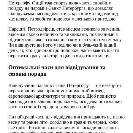
Петергофу. Опції транспорту включають спокійну
поїздку на паромі з Санкт-Петербурга, що дозволяє
відвідувачам насолоджуватися красивими видами під
час шляху та зробити подорож маленькою пригодою.
Нарешті, Петродвірець став місцем великого значення,
відомим своєю величчю та викликами, пов'язаними з
підтримкою такого складного комплексу протягом часу.
Чи відвідуєте ви його у неділю чи в будь-який інший
день, ті, хто здійснює цю подорож, часто мають щастя
пережити красу та історію цього видатного місця.
Оптимальні часи для відвідування та
сезонні поради
Відвідування палаців і садів Петергофу — це незабутнє
переживання, яке пропонує вишуканий вигляд
європейської архітектури та природи. Щоб повністю
насолодитися вашою подорожжю, ось деякі оптимальні
часи та сезонні поради для вашого приїзду.
На найкращі часи для відвідування припадають на пізню
весну та раннє літо, особливо в травні та червні, коли
все цвіте. Розкішні сади та величні каскади досягають
свого розквіту, оточені яскравими кольорами та