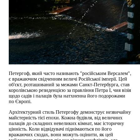
Петергоф, який часто називають "російським Версалем",
є вражаючим свідченням величі Російської імперії. Цей
об'єкт, розташований за межами Санкт-Петербурга, став
королівською резиденцією за правління Петра I, чия візія
щодо садів і палаців була натхненна його подорожами
по Європі.
Архітектурний стиль Петергофу демонструє незвичайну
майстерність тієї епохи. Кожна будівля, від величних
палаців до складних невеликих кімнат, має історичну
цінність. Коли відвідувачі піднімаються по його
вражаючих сходах, вони можуть оцінити, як цей