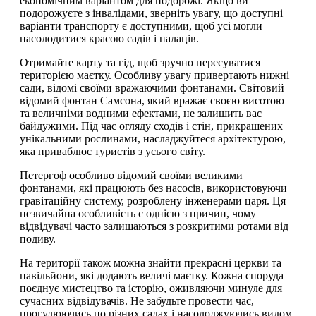
економічним варіантом для подорожі. Якщо ви
подорожуєте з інвалідами, зверніть увагу, що доступні
варіанти транспорту є доступними, щоб усі могли
насолодитися красою садів і палаців.
Отримайте карту та гід, щоб зручно пересуватися
територією маєтку. Особливу увагу привертають нижні
сади, відомі своїми вражаючими фонтанами. Світовий
відомий фонтан Самсона, який вражає своєю висотою
та величніми водними ефектами, не залишить вас
байдужими. Під час огляду сходів і стін, прикрашених
унікальними рослинами, насладжуйтеся архітектурою,
яка приваблює туристів з усього світу.
Петергоф особливо відомий своїми великими
фонтанами, які працюють без насосів, використовуючи
гравітаційну систему, розроблену інженерами царя. Ця
незвичайна особливість є однією з причин, чому
відвідувачі часто залишаються з розкритими ротами від
подиву.
На території також можна знайти прекрасні церкви та
павільйони, які додають величі маєтку. Кожна споруда
поєднує мистецтво та історію, оживляючи минуле для
сучасних відвідувачів. Не забудьте провести час,
прогулюючись по різних садах і насолоджуючись видом