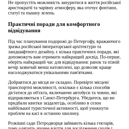
Не пропустіть можливість зануритися в життя російської
аристократії та чарівну атмосферу, яка оточує фонтани,
статуї та пышну зелень.
Практичні поради для комфортного
відвідування
Під час планування подорожі до Петергофу, вражаючого
зразка російської імператорської архітектури та
ландшафтного дизайну, є кілька практичних поради, які
допоможуть вам отримати найкращий досвід. По-перше,
оберіть найкращий час для відвідування: ранок та пізній
вечір зазвичай менш натовплені, що дозволяє краще
насолоджуватися унікальними пам'ятками.
Добравтися до місця не складно. Перевірте місцеві
транспортні можливості, оскільки є кілька способів
дістатися до об'єкта, включаючи автобуси та човни, які
відправляються з Санкт-Петербурга. Убедьтеся, що ви
придбали квитки заздалегідь, особливо в сезон
найбільшої туристичної активності, щоб уникнути
проблем на касі в останню хвилину.
Розкішні сади Петродворця займають кілька гектарів,
тому одягніть зручне взуття для дослідження сходів і