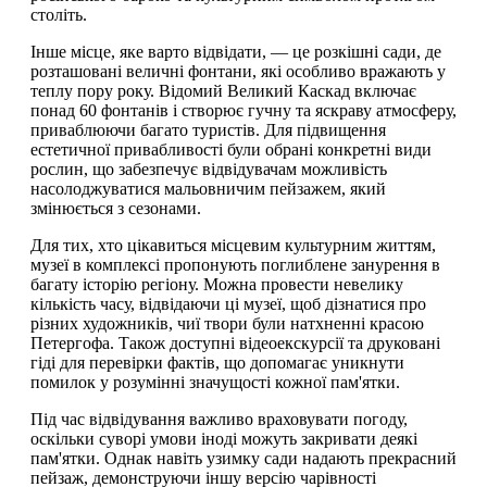
століть.
Інше місце, яке варто відвідати, — це розкішні сади, де
розташовані величні фонтани, які особливо вражають у
теплу пору року. Відомий Великий Каскад включає
понад 60 фонтанів і створює гучну та яскраву атмосферу,
приваблюючи багато туристів. Для підвищення
естетичної привабливості були обрані конкретні види
рослин, що забезпечує відвідувачам можливість
насолоджуватися мальовничим пейзажем, який
змінюється з сезонами.
Для тих, хто цікавиться місцевим культурним життям,
музеї в комплексі пропонують поглиблене занурення в
багату історію регіону. Можна провести невелику
кількість часу, відвідаючи ці музеї, щоб дізнатися про
різних художників, чиї твори були натхненні красою
Петергофа. Також доступні відеоекскурсії та друковані
гіді для перевірки фактів, що допомагає уникнути
помилок у розумінні значущості кожної пам'ятки.
Під час відвідування важливо враховувати погоду,
оскільки суворі умови іноді можуть закривати деякі
пам'ятки. Однак навіть узимку сади надають прекрасний
пейзаж, демонструючи іншу версію чарівності