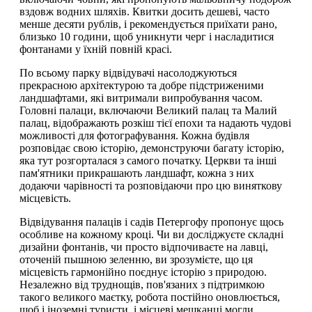
вздовж водних шляхів. Квитки досить дешеві, часто
менше десяти рублів, і рекомендується приїхати рано,
близько 10 години, щоб уникнути черг і насладитися
фонтанами у їхній повній красі.
По всьому парку відвідувачі насолоджуються
прекрасною архітектурою та добре підстриженими
ландшафтами, які витримали випробування часом.
Головні палаци, включаючи Великий палац та Малий
палац, відображають розкіш тієї епохи та надають чудові
можливості для фотографування. Кожна будівля
розповідає свою історію, демонструючи багату історію,
яка тут розгорталася з самого початку. Церкви та інші
пам'ятники прикрашають ландшафт, кожна з них
додаючи чарівності та розповідаючи про цю виняткову
місцевість.
Відвідування палаців і садів Петергофу пропонує щось
особливе на кожному кроці. Чи ви досліджуєте складні
дизайни фонтанів, чи просто відпочиваєте на лавці,
оточеній пышною зеленню, ви зрозумієте, що ця
місцевість гармонійно поєднує історію з природою.
Незалежно від труднощів, пов'язаних з підтримкою
такого великого маєтку, робота постійно оновлюється,
щоб і іноземні туристи, і місцеві мешканці могли