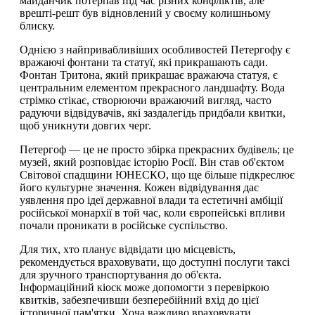
майданчик потерпав під час різних конфліктів, але
врешті-решт був відновлений у своєму колишньому
блиску.
Однією з найпривабливіших особливостей Петергофу є
вражаючі фонтани та статуї, які прикрашають сади.
Фонтан Тритона, який прикрашає вражаюча статуя, є
центральним елементом прекрасного ландшафту. Вода
стрімко стікає, створюючи вражаючий вигляд, часто
радуючи відвідувачів, які заздалегідь придбали квитки,
щоб уникнути довгих черг.
Петергоф — це не просто збірка прекрасних будівель; це
музей, який розповідає історію Росії. Він став об'єктом
Світової спадщини ЮНЕСКО, що ще більше підкреслює
його культурне значення. Кожен відвідування дає
уявлення про ідеї державної влади та естетичні амбіції
російської монархії в той час, коли європейські впливи
почали проникати в російське суспільство.
Для тих, хто планує відвідати цю місцевість,
рекомендується враховувати, що доступні послуги таксі
для зручного транспортування до об'єкта.
Інформаційний кіоск може допомогти з перевіркою
квитків, забезпечивши безперебійний вхід до цієї
історичної пам'ятки. Хоча важливо враховувати