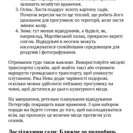
залишить незабутні враження.
Осінь: Листя подарує золоту картину садів.
Початок вересня часто ще теплий, що робить його
ідеальним для прогулянок по території, коли листя
змінює колір.
Зима: тут менше відвідувачів, а будівлі, як,
наприклад, Марліївський палац, прекрасно вкриті
снігом. Відвідувачі в несезон можуть
насолоджуватися спокійнішим середовищем для
роздумів і фотографування.
Отримання туди також важливе. Використовуйте місцеві
транспортні служби, щоб знайти таксі або отримати
маршрути громадського транспорту, щоб уникнути
плутанини. Ріка Нева додає чарівності подорожі,
оскільки можна здійснити пейзажну прогулянку на
човні, щоб дістатися до цього культурного місця.
На завершення, ретельне планування відвідування
Петергофу покращить ваше враження. З цим набором
поради ви будете готови до того, щоб насолоджуватися
всім, що пропонує це величне місце протягом усіх
сезонів.
Досліджуючи сади: Ближче до подробиць