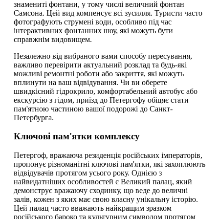
знамениті фонтани, у тому числі величний фонтан
Самсона. Цей вид компенсує всі зусилля. Туристи часто
фотографують струмені води, особливо під час
інтерактивних фонтанних шоу, які можуть бути
справжнім видовищем.
Незалежно від вибраного вами способу пересування,
важливо перевірити актуальний розклад та будь-які
можливі ремонтні роботи або закриття, які можуть
вплинути на ваш відвідування. Чи ви оберете
швидкісний гідрокрило, комфортабельний автобус або
екскурсію з гідом, приїзд до Петергофу обіцяє стати
пам'ятною частиною вашої подорожі до Санкт-
Петербурга.
Ключові пам'ятки комплексу
Петергоф, вражаюча резиденція російських імператорів,
пропонує різноманітні ключові пам'ятки, які захоплюють
відвідувачів протягом усього року. Однією з
найвидатніших особливостей є Великий палац, який
демонструє вражаючу сходинку, що веде до величні
залів, кожен з яких має свою власну унікальну історію.
Цей палац часто вважають найкращим зразком
російського бароко та культурним символом протягом