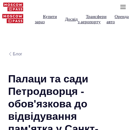
Купити
Трансфери
Оренда
Досвід
зараз
з аеропорту
авто
Блог
Палаци та сади
Петродворця -
обов'язкова до
відвідування
пам'ятка у Санкт-