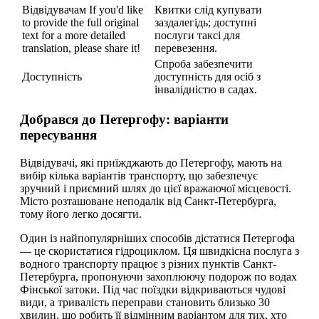
Відвідувачам If you'd like
Квитки слід купувати
to provide the full original
заздалегідь; доступні
text for a more detailed
послуги таксі для
translation, please share it!
перевезення.
Спроба забезпечити
Доступність
доступність для осіб з
інвалідністю в садах.
Добрався до Петергофу: варіанти
пересування
Відвідувачі, які приїжджають до Петергофу, мають на
вибір кілька варіантів транспорту, що забезпечує
зручний і приємний шлях до цієї вражаючої місцевості.
Місто розташоване неподалік від Санкт-Петербурга,
тому його легко досягти.
Один із найпопулярніших способів дістатися Петергофа
— це скористатися гідроциклом. Ця швидкісна послуга з
водного транспорту працює з різних пунктів Санкт-
Петербурга, пропонуючи захоплюючу подорож по водах
Фінської затоки. Під час поїздки відкриваються чудові
види, а тривалість переправи становить близько 30
хвилин, що робить її відмінним варіантом для тих, хто