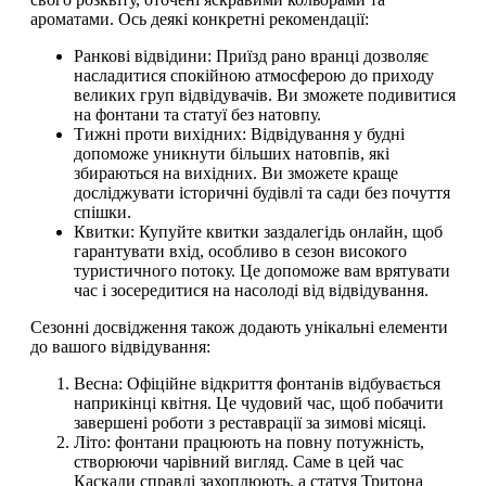
ароматами. Ось деякі конкретні рекомендації:
Ранкові відвідини: Приїзд рано вранці дозволяє
насладитися спокійною атмосферою до приходу
великих груп відвідувачів. Ви зможете подивитися
на фонтани та статуї без натовпу.
Тижні проти вихідних: Відвідування у будні
допоможе уникнути більших натовпів, які
збираються на вихідних. Ви зможете краще
досліджувати історичні будівлі та сади без почуття
спішки.
Квитки: Купуйте квитки заздалегідь онлайн, щоб
гарантувати вхід, особливо в сезон високого
туристичного потоку. Це допоможе вам врятувати
час і зосередитися на насолоді від відвідування.
Сезонні досвідження також додають унікальні елементи
до вашого відвідування:
Весна: Офіційне відкриття фонтанів відбувається
наприкінці квітня. Це чудовий час, щоб побачити
завершені роботи з реставрації за зимові місяці.
Літо: фонтани працюють на повну потужність,
створюючи чарівний вигляд. Саме в цей час
Каскади справді захоплюють, а статуя Тритона