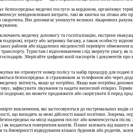
є безпосередньо медичні послуги за кордоном, організовує тер
мпенсує невідновлювані витрати, такі як квитки на літаки або 
 скорочена. Він допомагає уникнути великих лікарняних рахункі
ікування.
лючають медичну допомогу та госпіталізацію, екстрене евакуац
 подорожі, втрату або затримку багажу, а також особисту відпові
ьких районів або віддалених місцевостей перевірте обмеження 
транспорту. Туристам і відпочиваючим слід звернути увагу, як п
господарів. Зберігайте цифрові копії паспортів і документів про в
окупки ви отримуєте номер полісу та набір процедур для подачі 
жіться безпосередньо зі страховиком за телефоном або через дода
 медичну звітність, якщо це потрібно. Якщо вам потрібна допомог
говує, зафіксувати лікування та надати виписний епікриз. Термін 
шої подорожі; ви можете продовжити або скорігувати її перед пр
евірте виключення, які застосовуються до екстремальних видів с
ості, що виходять за межі дійсності вашої політики. Зокрема, пе
безпосередньо на місці надання послуг або компенсується після; 
 і як видаються повернення коштів. Плани залежать від вашого м
 та ймовірності відвідування кількох будинків або родичів, залеж