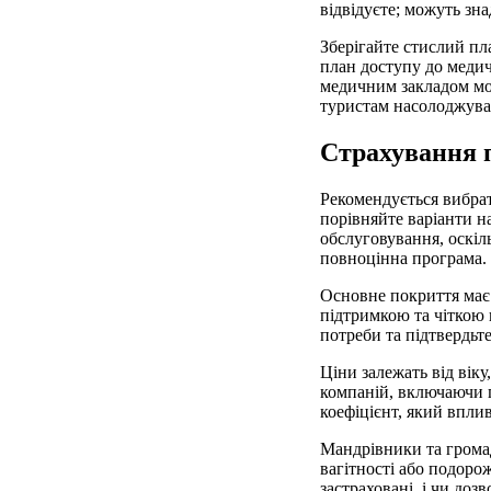
відвідуєте; можуть зн
Зберігайте стислий пл
план доступу до медич
медичним закладом мож
туристам насолоджува
Страхування п
Рекомендується вибрат
порівняйте варіанти н
обслуговування, оскіл
повноцінна програма.
Основне покриття має 
підтримкою та чіткою 
потреби та підтвердьт
Ціни залежать від вік
компаній, включаючи 
коефіцієнт, який впли
Мандрівники та громад
вагітності або подорож
застраховані, і чи до