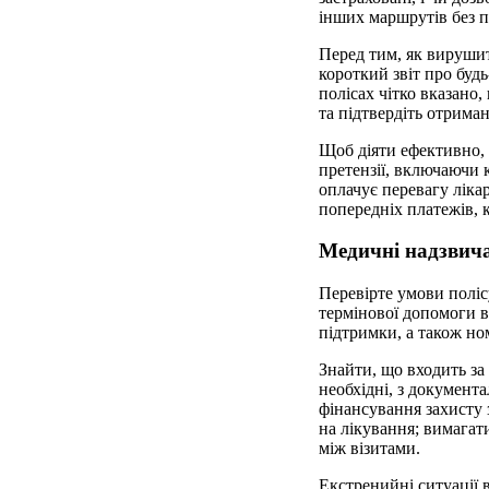
інших маршрутів без 
Перед тим, як вирушит
короткий звіт про будь
полісах чітко вказано
та підтвердіть отриман
Щоб діяти ефективно, п
претензії, включаючи
оплачує перевагу ліка
попередніх платежів, 
Медичні надзвича
Перевірте умови поліс
термінової допомоги в
підтримки, а також но
Знайти, що входить за
необхідні, з докумен
фінансування захисту з
на лікування; вимагати
між візитами.
Екстренийні ситуації 