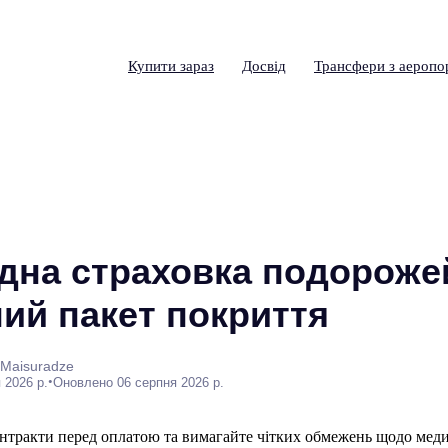
Купити зараз
Досвід
Трансфери з аеропо
дна страховка подорожей
ий пакет покриття
 Maisuradze
•
 2026 р.
Оновлено 06 серпня 2026 р.
онтракти перед оплатою та вимагайте чітких обмежень щодо мед