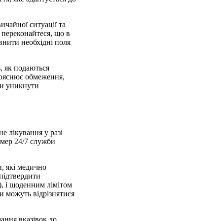
ичайної ситуації та
і переконайтеся, що в
внити необхідні поля
ь, як подаються
пояснює обмеження,
ли уникнути
е лікування у разі
омер 24/7 служби
и, які медично
підтвердити
), і щоденним лімітом
си можуть відрізнятися
мання вказівок до