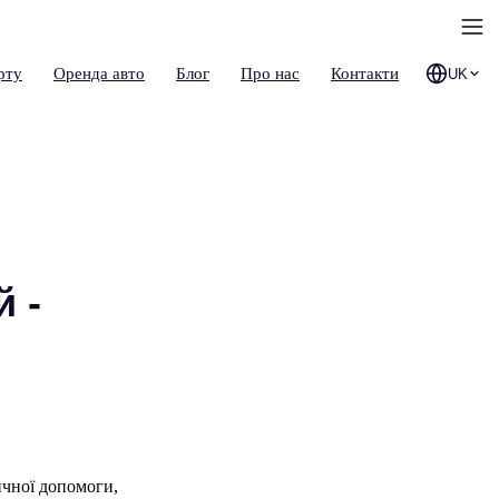
рту
Оренда авто
Блог
Про нас
Контакти
UK
 -
ичної допомоги,