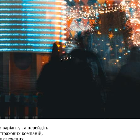
о варіанту та перейдіть
страхових компаній,
виключення.