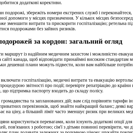
адобитися додаткові корективи.
ан подорожі, збережіть номери екстрених служб і переконайтеся,
ної допомоги у місцях призначення. У кількох місцях безпосеред
е зменшити витрати та прискорити госпіталізацію; ретельна пі
тися подорожами без зайвих ризиків.
одорожей за кордон: загальний огляд
и маршрут із надійним медичним захистом і можливістю евакуац
а сайті канада, щоб відповідати принаймні високим стандартам 
ьки дешевші плани можуть підвести, коли вам найбільше потрібн
включати госпіталізацію, медичні витрати та евакуацію вертольо
процедурою звітності про події; перевірте репатріацію до країни
е, що підтримка паспорту входить до складу полісу.
у, громадянства та запланованих дій; вам слід порівняти тарифи 
приватних перевізників, щоб знайти найкращий баланс; деякі ва
ває на ціну, а більший ліміт часто зменшує ризик при великих ме
яни користуються перевагами, коли існують додаткові опції для
ей, пов'язаних з роботою; сім'ї з дітьми повинні перевірити, чи 
зволяє план додавати залежних за розумною ціною; шукайте покрит