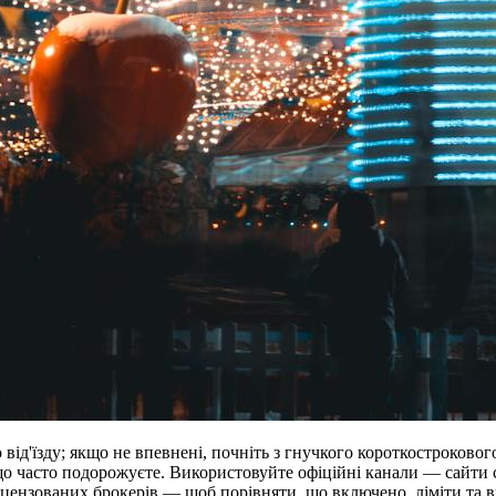
 від'їзду; якщо не впевнені, почніть з гнучкого короткостроковог
о часто подорожуєте. Використовуйте офіційні канали — сайти 
ліцензованих брокерів — щоб порівняти, що включено, ліміти та 