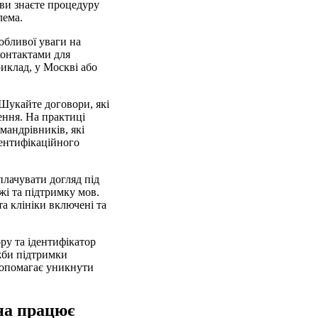
 ви знаєте процедуру
лема.
обливої уваги на
контактами для
риклад, у Москві або
 Шукайте договори, які
ення. На практиці
мандрівників, які
дентифікаційного
плачувати догляд під
жі та підтримку мов.
 та клініки включені та
ру та ідентифікатор
жби підтримки
 допомагає уникнути
на працює