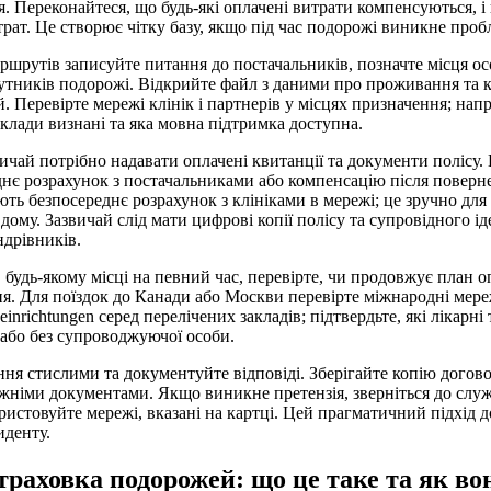
я. Переконайтеся, що будь-які оплачені витрати компенсуються, і
рат. Це створює чітку базу, якщо під час подорожі виникне проб
ршрутів записуйте питання до постачальників, позначте місця ос
путників подорожі. Відкрийте файл з даними про проживання та 
. Перевірте мережі клінік і партнерів у місцях призначення; нап
заклади визнані та яка мовна підтримка доступна.
вичай потрібно надавати оплачені квитанції та документи полісу.
нє розрахунок з постачальниками або компенсацію після поверн
ть безпосереднє розрахунок з клініками в мережі; це зручно для 
 дому. Зазвичай слід мати цифрові копії полісу та супровідного і
ндрівників.
будь-якому місці на певний час, перевірте, чи продовжує план о
я. Для поїздок до Канади або Москви перевірте міжнародні мере
einrichtungen серед перелічених закладів; підтвердьте, які лікарні
з або без супроводжуючої особи.
ання стислими та документуйте відповіді. Зберігайте копію догово
ожніми документами. Якщо виникне претензія, зверніться до слу
ристовуйте мережі, вказані на картці. Цей прагматичний підхід
иденту.
раховка подорожей: що це таке та як во