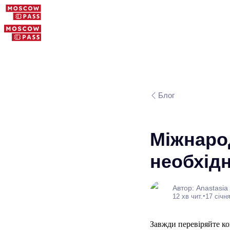
Блог
Міжнаро
необхідн
Автор: Anastasia
•
12 хв чит.
17 січня
Завжди перевіряйте к