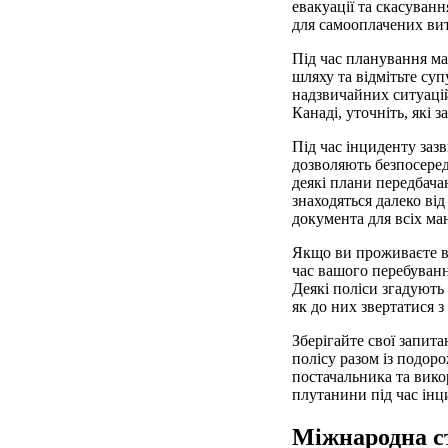
евакуації та скасуванн
для самооплачених вит
Під час планування ма
шляху та відмітьте су
надзвичайних ситуацій
Канаді, уточніть, які 
Під час інциденту заз
дозволяють безпосеред
деякі плани передбачаю
знаходяться далеко від
документа для всіх ма
Якщо ви проживаєте в 
час вашого перебуванн
Деякі поліси згадують 
як до них звертатися 
Зберігайте свої запит
полісу разом із подор
постачальника та вико
плутанини під час інц
Міжнародна ст