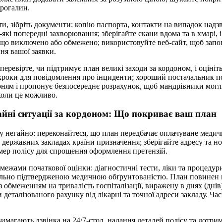
прогалин.
и, зібріть документи: копію паспорта, контакти на випадок надзв
-які попередні захворювання; зберігайте скани вдома та в хмарі, 
, що виключено або обмежено; використовуйте веб-сайт, щоб запо
ня вашої заявки.
еревірте, чи підтримує план великі заходи за кордоном, і оцініт
 кроки для повідомлення про інциденти; хороший постачальник 
рням і пропонує безпосереднє розрахунок, щоб мандрівники мог
коли це можливо.
йні ситуації за кордоном: Що покриває ваш план
у негайно: переконайтеся, що план передбачає оплачуване медичн
 державних закладах країни призначення; зберігайте адресу та н
мер полісу для спрощення оформлення претензій.
 межами початкової оцінки: діагностичні тести, ліки та процедур
тально підтвердженою медичною обґрунтованістю. План повинен 
 обмеженням на тривалість госпіталізації, виражену в днях (днів
 деталізованого рахунку від лікарні та точної адреси закладу. Ча
вимагають дзвінка на 24/7-стол, надання деталей полісу та дотри