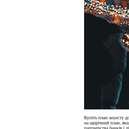
Купіть план захисту до
на щорічний план, якщ
партнерства банків і 