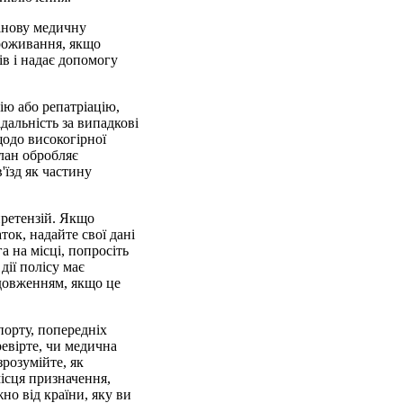
мінову медичну
проживання, якщо
в і надає допомогу
ію або репатріацію,
дальність за випадкові
щодо високогірної
лан обробляє
'їзд як частину
претензій. Якщо
ток, надайте свої дані
а на місці, попросіть
дії полісу має
одовженням, якщо це
порту, попередніх
ревірте, чи медична
зрозумійте, як
ісця призначення,
но від країни, яку ви