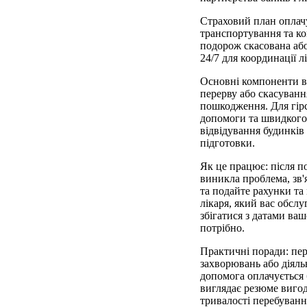
Страховий план оплачу
транспортування та ко
подорож скасована або
24/7 для координації л
Основні компоненти вк
перерву або скасування
пошкодження. Для гірс
допомоги та швидкого 
відвідування будинків 
підготовки.
Як це працює: після п
виникла проблема, зв'я
та подайте рахунки та
лікаря, який вас обслу
збігатися з датами ва
потрібно.
Практичні поради: пер
захворювань або діяльн
допомога оплачується 
виглядає резюме вигод
тривалості перебування