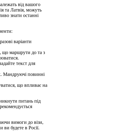
залежать від вашого
ія та Латвія, можуть
ливо знати останні
менти:
разові варіанти
, що маршрути до та з
нюватися.
надайте текст для
ях. Мандруючі повинні
уватися, що впливає на
никнути питань під
 рекомендується
аючи вимоги до візи,
 ви будете в Росії.