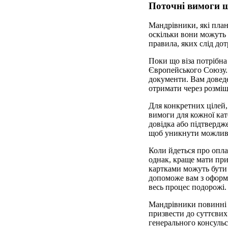
Поточні вимоги щ
Мандрівники, які план
оскільки вони можуть 
правила, яких слід до
Поки що віза потрібна 
Європейського Союзу. 
документи. Вам доведе
отримати через розміщ
Для конкретних цілей, 
вимоги для кожної кат
довідка або підтвердж
щоб уникнути можлив
Коли йдеться про опла
однак, краще мати при
картками можуть бути 
допоможе вам з оформл
весь процес подорожі.
Мандрівники повинні т
призвести до суттєвих
генерального консульс