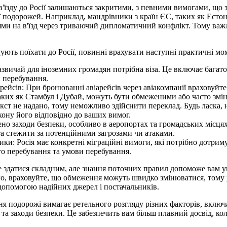
 в'їзду до Росії залишаються закритими, з певними вимогами, що 
ії подорожей. Наприклад, мандрівники з країн ЄС, таких як Естон
ми на в'їзд через триваючий дипломатичний конфлікт. Тому важ
ують поїхати до Росії, повинні врахувати наступні практичні мо
азвичай для іноземних громадян потрібна віза. Це включає багато
и перебування.
ейсів: При бронюванні авіарейсів через авіакомпанії враховуйте
таких як Стамбул і Дубай, можуть бути обмеженими або часто змі
ст не надано, тому неможливо здійснити переклад. Будь ласка, 
икону його відповідно до ваших вимог.
ено заходи безпеки, особливо в аеропортах та громадських місц
а стежити за потенційними загрозами чи атаками.
ики: Росія має конкретні міграційні вимоги, які потрібно дотрим
го перебування та умови перебування.
е здатися складним, але знання поточних правил допоможе вам у
го, враховуйте, що обмеження можуть швидко змінюватися, тому
 допомогою надійних джерел і постачальників.
я подорожі вимагає ретельного розгляду різних факторів, включ
а заходи безпеки. Це забезпечить вам більш плавний досвід, коли