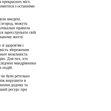
 прекрасних міст,
айомитися з останніми
ули введені.
Бєлгород, можуть
унікальні правила
ся зареєструвати свій
аваному житлі.
зі здоров'ям і
вість збереження
ньте можливість
ію. Для тих, хто
свідчені мандрівники
х подій.
 чи були ретельно
ніж вирушити в
рнення додому та
ніший ресурс при