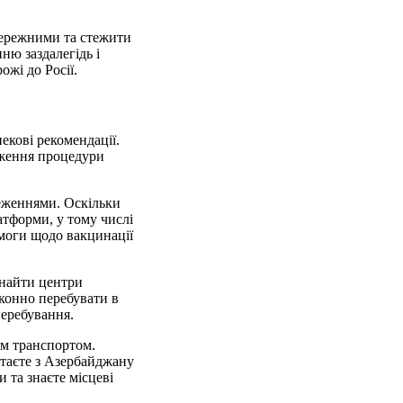
бережними та стежити
ню заздалегідь і
жі до Росії.
екові рекомендації.
дження процедури
еженнями. Оскільки
атформи, у тому числі
имоги щодо вакцинації
знайти центри
аконно перебувати в
перебування.
им транспортом.
ітаєте з Азербайджану
 та знаєте місцеві