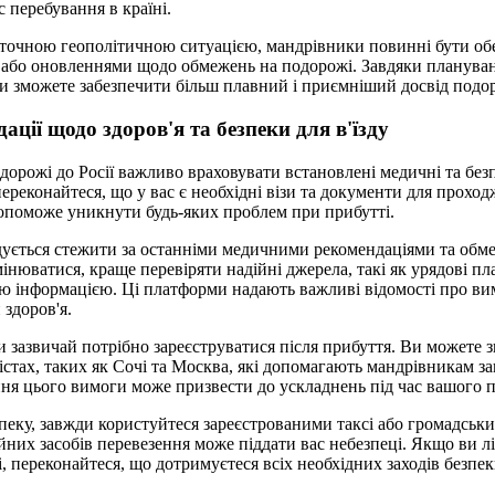
с перебування в країні.
поточною геополітичною ситуацією, мандрівники повинні бути о
 або оновленнями щодо обмежень на подорожі. Завдяки плануван
и зможете забезпечити більш плавний і приємніший досвід подоро
ації щодо здоров'я та безпеки для в'їзду
дорожі до Росії важливо враховувати встановлені медичні та безп
реконайтеся, що у вас є необхідні візи та документи для прохо
 допоможе уникнути будь-яких проблем при прибутті.
дується стежити за останніми медичними рекомендаціями та обм
мінюватися, краще перевіряти надійні джерела, такі як урядові пл
ною інформацією. Ці платформи надають важливі відомості про в
 здоров'я.
ки зазвичай потрібно зареєструватися після прибуття. Ви можете 
містах, таких як Сочі та Москва, які допомагають мандрівникам з
ня цього вимоги може призвести до ускладнень під час вашого 
пеку, завжди користуйтеся зареєстрованими таксі або громадськ
них засобів перевезення може піддати вас небезпеці. Якщо ви л
, переконайтеся, що дотримуєтеся всіх необхідних заходів безпеки