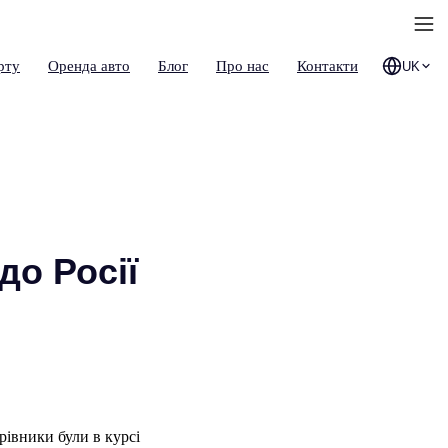
рту
Оренда авто
Блог
Про нас
Контакти
UK
до Росії
івники були в курсі