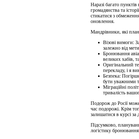
Наразі багато пунктів
громадянства та істор
стикатися з обмеження
оновлення.
Мандрівники, які план
Візові вимоги: З
залежно від мет
Бронювання авіар
великих хабів, 
Оригінальний тек
перекладу, і я в
Безпека: Погірш
бути уважними т
Міграційні політ
тривалість вашо
Подорож до Росії мож
час подорожі. Крім то
залишатися в курсі за
Підсумково, плануванн
логістику бронювання т