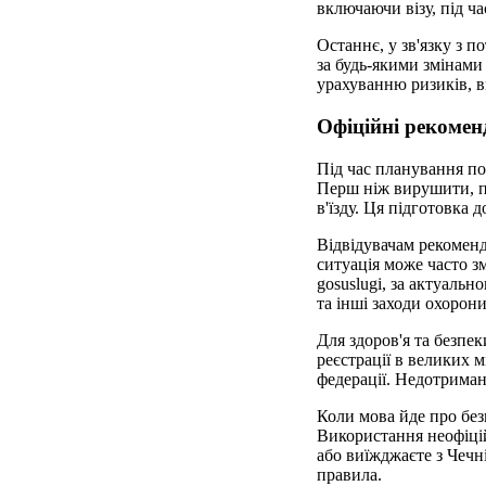
включаючи візу, під ча
Останнє, у зв'язку з 
за будь-якими змінами
урахуванню ризиків, в
Офіційні рекоменд
Під час планування по
Перш ніж вирушити, пе
в'їзду. Ця підготовка
Відвідувачам рекомен
ситуація може часто з
gosuslugi, за актуаль
та інші заходи охорони
Для здоров'я та безпе
реєстрації в великих 
федерації. Недотриман
Коли мова йде про без
Використання неофіцій
або виїжджаєте з Чечні
правила.