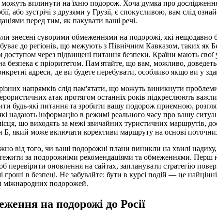
і можуть вплинути на їхню подорож. Хоча думка про дослідження
бії, або зустрічі з друзями у Грузії, є спокусливою, вам слід озн
ціями перед тим, як пакувати ваші речі.
ули знесені суворими обмеженнями на подорожі, які нещодавно б
ибуває до регіонів, що межують з Північним Кавказом, таких як 
 доступом через підвищені питання безпеки. Країни мають свої 
на безпека є пріоритетом. Пам'ятайте, що вам, можливо, доведеть
онкретні адреси, де ви будете перебувати, особливо якщо ви у зд
різних напрямків слід пам'ятати, що можуть виникнути проблеми 
ерористичних атак протягом останніх років підкреслюють важли
ити будь-які питання та зробити вашу подорож приємною, розгля
які надають інформацію в режимі реального часу про вашу ситуац
ісця, що виходять за межі звичайних туристичних маршрутів, до
н Б, який може включати корективи маршруту на основі поточни
жно від того, чи ваші подорожні плани виникли на хвилі надиху,
стежити за подорожніми рекомендаціями та обмеженнями. Перш 
 щоб перевірити оновлення на сайтах, запланувати стратегію пове
і гроші в безпеці. Не забувайте: бути в курсі подій — це найцін
й міжнародних подорожей.
еження на подорожі до Росії