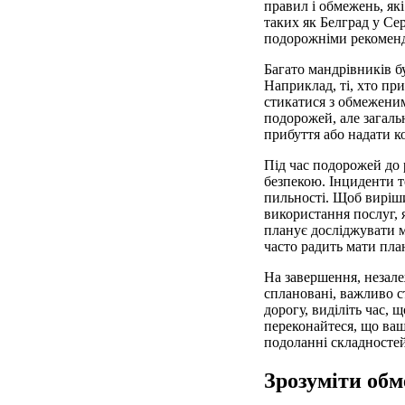
правил і обмежень, як
таких як Белград у Сер
подорожніми рекоменда
Багато мандрівників б
Наприклад, ті, хто пр
стикатися з обмеженим
подорожей, але загаль
прибуття або надати к
Під час подорожей до 
безпекою. Інциденти т
пильності. Щоб виріш
використання послуг, 
планує досліджувати м
часто радить мати пла
На завершення, незале
сплановані, важливо 
дорогу, виділіть час,
переконайтеся, що ваш
подоланні складносте
Зрозуміти обм