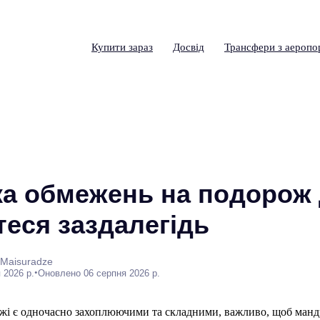
Купити зараз
Досвід
Трансфери з аеропо
ка обмежень на подорож 
теся заздалегідь
 Maisuradze
•
 2026 р.
Оновлено 06 серпня 2026 р.
ожі є одночасно захоплюючими та складними, важливо, щоб мандр