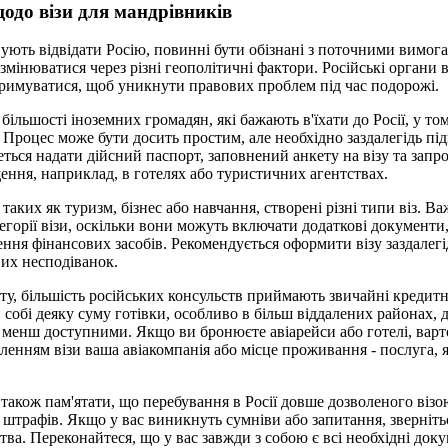
одо візи для мандрівників
ують відвідати Росію, повинні бути обізнані з поточними вимога
змінюватися через різні геополітичні фактори. Російські органи 
тримуватися, щоб уникнути правових проблем під час подорожі.
більшості іноземних громадян, які бажають в'їхати до Росії, у т
Процес може бути досить простим, але необхідно заздалегідь під
ться надати дійсний паспорт, заповнений анкету на візу та зап
ення, наприклад, в готелях або туристичних агентствах.
таких як туризм, бізнес або навчання, створені різні типи віз. В
егорії візи, оскільки вони можуть включати додаткові документи,
ення фінансових засобів. Рекомендується оформити візу заздалегі
их несподіванок.
ту, більшість російських консульств приймають звичайні кредитні
 собі деяку суму готівки, особливо в більш віддалених районах,
менш доступними. Якщо ви бронюєте авіарейси або готелі, варт
енням візи ваша авіакомпанія або місце проживання - послуга, 
акож пам'ятати, що перебування в Росії довше дозволеного віз
 штрафів. Якщо у вас виникнуть сумніви або запитання, зверніт
тва. Переконайтеся, що у вас завжди з собою є всі необхідні док