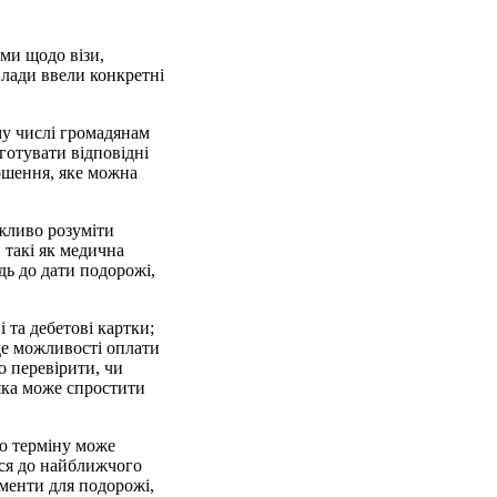
ми щодо візи,
влади ввели конкретні
ому числі громадянам
готувати відповідні
рошення, яке можна
ажливо розуміти
 такі як медична
дь до дати подорожі,
 та дебетові картки;
 де можливості оплати
о перевірити, чи
яка може спростити
ою терміну може
ься до найближчого
ументи для подорожі,