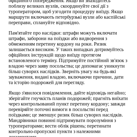
офіційного попередження. Якщо ви знаходитесь
поблизу великих вузлів, скоординуйте свої дії з
туроператором, щоб узгодити процедуру виїзду. Якщо
маршрути включають петербурзькі вузли або каспійські
переправи, сплануйте відповідно.
Пам'ятайте про наслідки: штрафи можуть включати
штрафи, заборони на поїздки або видворення з
обмеженням перетину кордону на роки. Ризик
залишається високим. У таких випадках дотримуйтесь
офіційних інструкцій щодо виїзду протягом
встановленого терміну. Підтримуйте постійний зв'язок з
владою через заяву посольства; це допомагає уникнути
більш суворих наслідків. Зверніть увагу на будь-які
зауваження, видані владою, включаючи причини, дати
та історію подорожей для перегляду.
Якщо з'явилося повідомлення, дайте відповідь негайно;
зберігайте гнучкість планів подорожей; прагніть виїхати
через контрольований пункт перетину кордону; завжди
перевіряйте поточні вимоги в посольстві перед
поїздками; це зменшує ризик більш суворих наслідків.
Мандрівники повинні підтримувати порозуміння з
туроператорами; вести облік рішень; перетинати
контрольно-пропускні пункти з належними
документами.