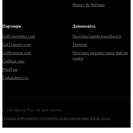
History & Heritage
Партнери
Допоможіть
GetExperience.com
Політика конфіденційності
GetTransfer.com
Терміни
GetRentacar.com
Політика використання файлів
cookie
GetBoat.com
PiterPass
Tutkakdoma.ru
©
2026
Moscow Pass
. All rights reserved.
Політика конфіденційності
Терміни
Політика використання файлів cookie