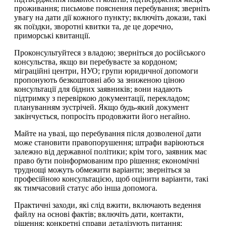
проживання; письмове пояснення перебування; зверніть
увагу на дати дії кожного пункту; включіть докази, такі
як поїздки, зворотні квитки та, де це доречно,
приморські квитанції.
Проконсультуйтеся з владою; зверніться до російського
консульства, якщо ви перебуваєте за кордоном;
міграційні центри, НУО; групи юридичної допомоги
пропонують безкоштовні або за зниженою ціною
консультації для бідних заявників; вони надають
підтримку з перевіркою документації, перекладом;
плануванням зустрічей. Якщо будь-який документ
закінчується, попросіть продовжити його негайно.
Майте на увазі, що перебування після дозволеної дати
може становити правопорушення; штрафи варіюються
залежно від державної політики; крім того, заявник має
право бути поінформованим про рішення; економічні
труднощі можуть обмежити варіанти; зверніться за
професійною консультацією, щоб оцінити варіанти, такі
як тимчасовий статус або інша допомога.
Практичні заходи, які слід вжити, включають ведення
файлу на основі фактів; включіть дати, контакти,
рішення; конкретні справи деталізують питання;