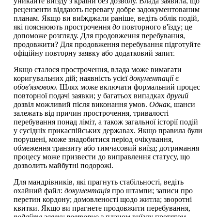
уникайте виїзду з країни без дозволу. Влада заявила, що
рецензенти віддають перевагу добре задокументованим
планам. Якщо ви виїжджали раніше, ведіть облік подій,
які пояснюють прострочення
до
повторного в'їзду; це
допоможе розгляду. Для продовження перебування,
продовжити? Для продовження перебування підготуйте
офіційну повторну заявку або додатковий запит.
Якщо сталося прострочення, влада може вимагати
коригувальних дій; наявність усієї
документації
є
обов'язковою
. Шлях може включати формальний процес
повторної подачі заявки; у багатьох випадках
другий
дозвіл можливий після виконання умов.
Однак
, шанси
залежать від причин прострочення, тривалості
перебування понад ліміт, а також загальної історії подій
у сусідніх прикаспійських державах. Якщо правила були
порушені, може знадобитися період очікування,
обмеження транзиту або тимчасовий виїзд; дотримання
процесу може призвести до виправлення статусу, що
дозволить майбутні подорожі.
Для мандрівників, які прагнуть стабільності, ведіть
охайний файл:
документація
про штампи; записи про
перетин кордону; домовленості щодо житла; зворотні
квитки. Якщо ви прагнете продовжити перебування,
подайте заявку повторно
з планом виїзду протягом