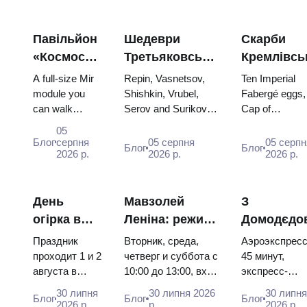
Павільйон
Шедеври
Скарби
«Космос»
Третьяковської
Кремлівсь
на ВДНГ:
галереї:
зброї: яйц
A full-size Mir
Repin, Vasnetsov,
Ten Imperial
всередині
картини,
Фаберже,
module you
Shishkin, Vrubel,
Fabergé eggs,
can walk
Serov and Surikov
Cap of
найбільшої
заради яких
трони та
through, the
— the works that
Monomakh, th
космічної
варто
коронацій
05
Energia–Buran
stop people, where
double throne 
Блог
серпня
05 серпня
05 серпн
виставки
планувати
вбрання
Блог
Блог
model,
2026 р.
they hang, and why
2026 р.
two boy tsars 
2026 р.
Росії
подорож
scorched
booking the...
the coronation
descent
dress of
capsules and
Catherine...
День
Мавзолей
З
120 pieces of
огірка в
Леніна: режим
Домодєдо
flight...
Суздалі
роботи, вхід та
до центру
Праздник
Вторник, среда,
Аэроэкспресс
2026:
головна
Москви:
проходит 1 и 2
четверг и суббота с
45 минут,
августа в
10:00 до 13:00, вход
экспресс-
квитки,
плутанина з
Аероекспр
Музее
бесплатный.
автобус за 45
дати та як
Кремлем
автобус ч
30 липня
30 липня 2026
30 липн
Блог
Блог
Блог
деревянного
Почему источники
рублей,
2026 р.
р.
2026 р.