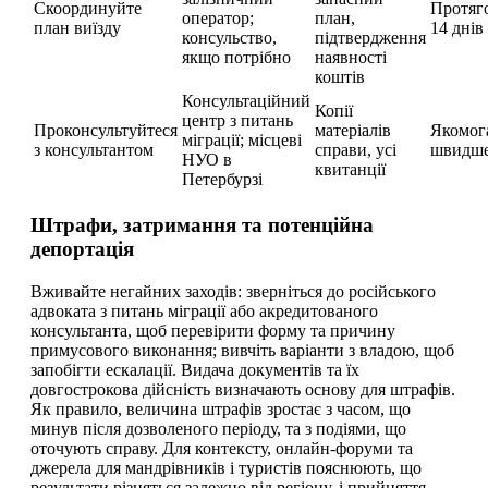
Скоординуйте
Протяг
оператор;
план,
план виїзду
14 днів
консульство,
підтвердження
якщо потрібно
наявності
коштів
Консультаційний
Копії
центр з питань
Проконсультуйтеся
матеріалів
Якомог
міграції; місцеві
з консультантом
справи, усі
швидш
НУО в
квитанції
Петербурзі
Штрафи, затримання та потенційна
депортація
Вживайте негайних заходів: зверніться до російського
адвоката з питань міграції або акредитованого
консультанта, щоб перевірити форму та причину
примусового виконання; вивчіть варіанти з владою, щоб
запобігти ескалації. Видача документів та їх
довгострокова дійсність визначають основу для штрафів.
Як правило, величина штрафів зростає з часом, що
минув після дозволеного періоду, та з подіями, що
оточують справу. Для контексту, онлайн-форуми та
джерела для мандрівників і туристів пояснюють, що
результати різняться залежно від регіону, і прийняття