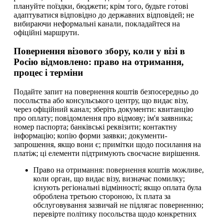
плануйте поїздки, бюджети; крім того, будьте готові
адаптуватися відповідно до державних відповідей; не
вибираючи неформальні канали, покладайтеся на
офіційні маршрути.
Повернення візового збору, коли у візі в
Росію відмовлено: право на отримання,
процес і терміни
Подайте запит на повернення коштів безпосередньо до
посольства або консульського центру, що видає візу,
через офіційний канал; зберіть документи: квитанцію
про оплату; повідомлення про відмову; ім'я заявника;
номер паспорта; банківські реквізити; контактну
інформацію; копію форми заявки; документи-
запрошення, якщо вони є; примітки щодо посилання на
платіж; ці елементи підтримують своєчасне вирішення.
Право на отримання: повернення коштів можливе,
коли орган, що видає візу, визначає помилку;
існують регіональні відмінності; якщо оплата була
оброблена третьою стороною, їх плата за
обслуговування зазвичай не підлягає поверненню;
перевірте політику посольства щодо конкретних