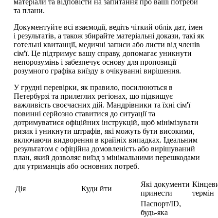
матеріали та відповісти на запитання про ваші потреби
та плани.
Документуйте всі взаємодії, ведіть чіткий облік дат, імен
і результатів, а також збирайте матеріальні докази, такі як
готельні квитанції, медичні записи або листи від членів
сім'ї. Це підтримує вашу справу, допомагає уникнути
непорозумінь і забезпечує основу для пропозиції
розумного графіка виїзду в очікуванні вирішення.
У грудні перевірки, як правило, посилюються в
Петербурзі та прилеглих регіонах, що підвищує
важливість своєчасних дій. Мандрівники та їхні сім'ї
повинні серйозно ставитися до ситуації та
дотримуватися офіційних інструкцій, щоб мінімізувати
ризик і уникнути штрафів, які можуть бути високими,
включаючи видворення в крайніх випадках. Ідеальним
результатом є офіційна домовленість або вирішуваний
план, який дозволяє виїзд з мінімальними перешкодами
для утриманців або основних потреб.
Які документи
Кінцев
Дія
Куди йти
принести
термін
Паспорт/ID,
будь-яка