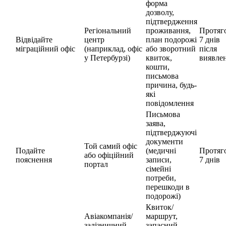
форма
дозволу,
підтвердження
Регіональний
проживання,
Протяг
Відвідайте
центр
план подорожі
7 днів
міграційний офіс
(наприклад, офіс
або зворотний
після
у Петербурзі)
квиток,
виявле
кошти,
письмова
причина, будь-
які
повідомлення
Письмова
заява,
підтверджуючі
документи
Той самий офіс
Подайте
(медичні
Протяг
або офіційний
пояснення
записи,
7 днів
портал
сімейні
потреби,
перешкоди в
подорожі)
Квиток/
Авіакомпанія/
маршрут,
залізничний
запасний