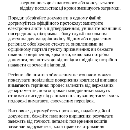
звернувшись до фінансового або консульського
відділу посольства; ці кроки зменшують затримки.
Поради: зберігайте документи в одному файлі;
дотримуйтесь офіційного протоколу; запитуйте
електронні листи з підтвердженням; уникайте зовнішніх
посередників; підтримка з боку служб посольства
доступна для мандрівників у бідних або віддалених
регіонах; обов'язково стежте за оновленнями на
офіційному порталі пункту призначення; ви бажаєте
плавного вирішення; крім того, якщо вам потрібна
допомога, зверніться до відповідних відділів; потрібно
надавати своєчасні відповіді.
Регіони або штати з обмеженим персоналом можуть
показувати повільніше повернення коштів; ці випадки
вимагають терпіння; процес залежить від державних
департаментів; довгострокові мандрівники можуть
отримати вигоду від раннього планування; тисячі миль
подорожі вимагають своєчасних перевірок.
Висновок: дотримуйтесь протоколу, надайте дійсні
документи, бажайте плавного вирішення; результати
залежать від точності деталей; повернення коштів
зазвичай відбувається, коли право на отримання