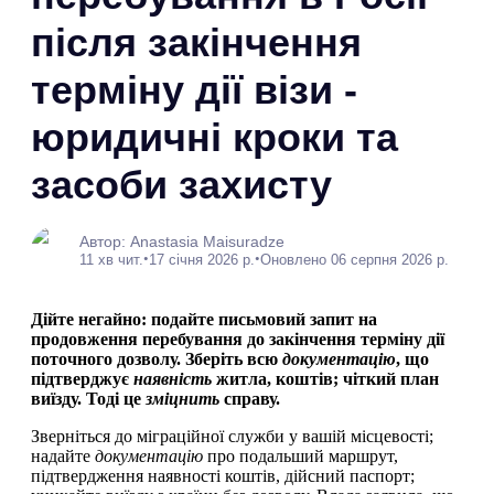
після закінчення
терміну дії візи -
юридичні кроки та
засоби захисту
Автор: Anastasia Maisuradze
•
•
11 хв чит.
17 січня 2026 р.
Оновлено 06 серпня 2026 р.
Дійте негайно: подайте письмовий запит на
продовження перебування до закінчення терміну дії
поточного дозволу. Зберіть всю
документацію
, що
підтверджує
наявність
житла, коштів; чіткий план
виїзду. Тоді це
зміцнить
справу.
Зверніться до міграційної служби у вашій місцевості;
надайте
документацію
про подальший маршрут,
підтвердження наявності коштів, дійсний паспорт;