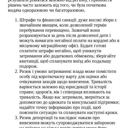
рішень часто залежить від того, чи була початкова
видача одноразовою чи багаторазовою.
Штрафи та фінансові санкції: дуже високі збори є
звичайним явищем, коли дозволений термін
перебування перевищено. Зазвичай вони
розраховуються за день після дозволеної дати і
можуть вимагати негайної оплати на кордоні або в
місцевому міграційному офісі. Будьте готові
сплатити штрафи негайно, щоб уникнути
затримання або додаткових обмежень; зберігайте
квитанції, щоб спланувати виїзд або подальшу
подорож.
Ризик і умови затримання: влада може помістити
особу під короткочасну варту для оцінки або
очікування заходів щодо вивезення. Тривалість
варіюється залежно від юрисдикції та історії
справи; здоров'я, вік і співпраця впливають на
тривалість. Якщо вас затримали, зверніться за
допомогою до адвоката та консульської підтримки;
надайте точну інформацію про події, щоб
пояснити ситуацію та спланувати наступні кроки.
Ризик депортації та наслідки: накази про
вивезення можуть супроводжуватися забороною
на поїздки на кілька років; період може бути