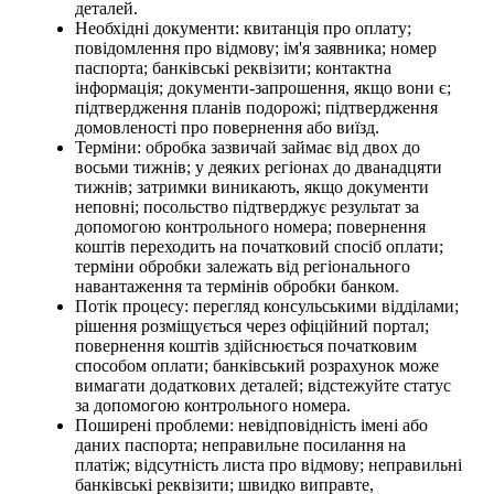
деталей.
Необхідні документи: квитанція про оплату;
повідомлення про відмову; ім'я заявника; номер
паспорта; банківські реквізити; контактна
інформація; документи-запрошення, якщо вони є;
підтвердження планів подорожі; підтвердження
домовленості про повернення або виїзд.
Терміни: обробка зазвичай займає від двох до
восьми тижнів; у деяких регіонах до дванадцяти
тижнів; затримки виникають, якщо документи
неповні; посольство підтверджує результат за
допомогою контрольного номера; повернення
коштів переходить на початковий спосіб оплати;
терміни обробки залежать від регіонального
навантаження та термінів обробки банком.
Потік процесу: перегляд консульськими відділами;
рішення розміщується через офіційний портал;
повернення коштів здійснюється початковим
способом оплати; банківський розрахунок може
вимагати додаткових деталей; відстежуйте статус
за допомогою контрольного номера.
Поширені проблеми: невідповідність імені або
даних паспорта; неправильне посилання на
платіж; відсутність листа про відмову; неправильні
банківські реквізити; швидко виправте,