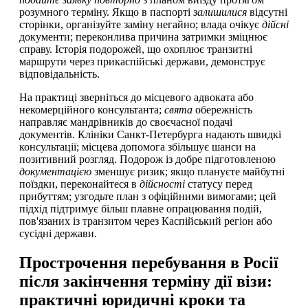
розумного терміну. Якщо в паспорті
залишилися
відсутні
сторінки, організуйте заміну негайно; влада очікує
дійсні
документи; переконлива причина затримки зміцнює
справу. Історія подорожей, що охоплює транзитні
маршрути через прикаспійські держави, демонструє
відповідальність.
На практиці зверніться до місцевого адвоката або
некомерційного консультанта;
свята
обережність
направляє мандрівників до своєчасної подачі
документів. Клініки Санкт-Петербурга надають швидкі
консультації; місцева допомога збільшує шанси на
позитивний розгляд. Подорож із добре підготовленою
документацією
зменшує ризик; якщо плануєте майбутні
поїздки, переконайтеся в
дійсності
статусу перед
прибуттям; узгодьте план з офіційними вимогами; цей
підхід підтримує більш плавне опрацювання подій,
пов'язаних із транзитом через Каспійський регіон або
сусідні держави.
Прострочення перебування в Росії
після закінчення терміну дії візи:
практичні юридичні кроки та