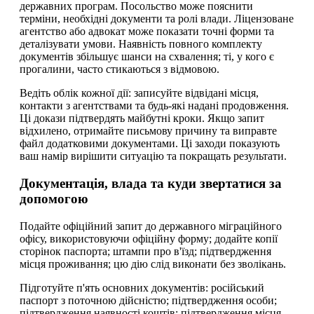
державних програм. Посольство може пояснити
терміни, необхідні документи та ролі влади. Ліцензоване
агентство або адвокат може показати точні форми та
деталізувати умови. Наявність повного комплекту
документів збільшує шанси на схвалення; ті, у кого є
прогалини, часто стикаються з відмовою.
Ведіть облік кожної дії: записуйте відвідані місця,
контакти з агентствами та будь-які надані продовження.
Ці докази підтвердять майбутні кроки. Якщо запит
відхилено, отримайте письмову причину та виправте
файл додатковими документами. Ці заходи показують
ваш намір вирішити ситуацію та покращать результати.
Документація, влада та куди звертатися за
допомогою
Подайте офіційний запит до державного міграційного
офісу, використовуючи офіційну форму; додайте копії
сторінок паспорта; штампи про в'їзд; підтвердження
місця проживання; цю дію слід виконати без зволікань.
Підготуйте п'ять основних документів: російський
паспорт з поточною дійсністю; підтвердження особи;
підтвердження наявності коштів; підтвердження місця