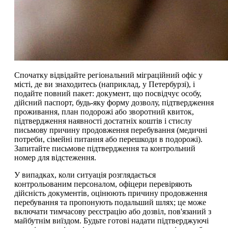
Спочатку відвідайте регіональний міграційний офіс у
місті, де ви знаходитесь (наприклад, у Петербурзі), і
подайте повний пакет: документ, що посвідчує особу,
дійсний паспорт, будь-яку форму дозволу, підтвердження
проживання, план подорожі або зворотний квиток,
підтвердження наявності достатніх коштів і стислу
письмову причину продовження перебування (медичні
потреби, сімейні питання або перешкоди в подорожі).
Запитайте письмове підтвердження та контрольний
номер для відстеження.
У випадках, коли ситуація розглядається
контрольованим персоналом, офіцери перевіряють
дійсність документів, оцінюють причину продовження
перебування та пропонують подальший шлях; це може
включати тимчасову реєстрацію або дозвіл, пов'язаний з
майбутнім виїздом. Будьте готові надати підтверджуючі