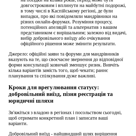
довгостроковим і вплинути на майбутні подорожі,
в тому числі в Каспійському регіоні, де були
випадки, про які повідомляли мандрівники на
різних онлайн-форумах. Розуміння процесу,
потенційних апеляцій та альтернатив з вашим
представником є вирішальним; залежно від видачі,
вибір добровільного виїзду або очікування
офіційного рішення може змінити результати.
Джерело: офіційні заяви та форуми для мандрівників
вказують на те, що своєчасне звернення до відповідної
форми консультації зазвичай зменшує ризик. Вивчіть
кілька варіантів замість того, щоб чекати; раннє
планування та спілкування дуже важливі.
Кроки для врегулювання статусу:
добровільний виїзд, пізня реєстрація та
юридичні шляхи
Зв'яжіться з владою в регіонах і посольством сьогодні,
щоб отримати конкретний план і записати ваші
варіанти.
Добровільний виїзд - найшвидший шлях вирішення