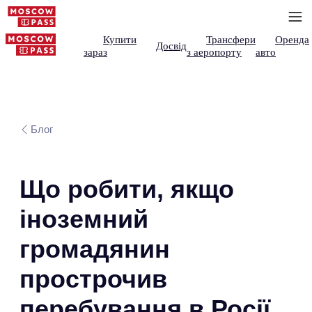
Купити
Трансфери
Оренда
Досвід
зараз
з аеропорту
авто
Блог
Що робити, якщо
іноземний
громадянин
прострочив
перебування в Росії