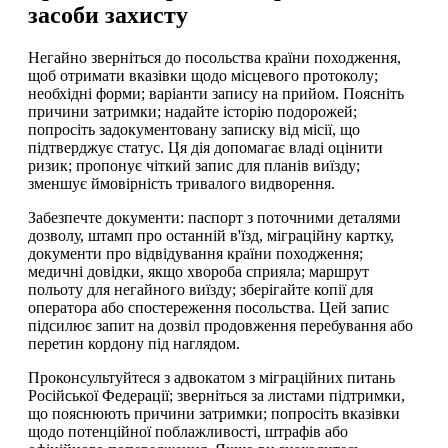
засоби захисту
Негайно зверніться до посольства країни походження,
щоб отримати вказівки щодо місцевого протоколу;
необхідні форми; варіанти запису на прийом. Поясніть
причини затримки; надайте історію подорожей;
попросіть задокументовану записку від місії, що
підтверджує статус. Ця дія допомагає владі оцінити
ризик; пропонує чіткий запис для планів виїзду;
зменшує ймовірність тривалого видворення.
Забезпечте документи: паспорт з поточними деталями
дозволу, штамп про останній в'їзд, міграційну картку,
документи про відвідування країни походження;
медичні довідки, якщо хвороба сприяла; маршрут
польоту для негайного виїзду; зберігайте копії для
оператора або спостереження посольства. Цей запис
підсилює запит на дозвіл продовження перебування або
перетин кордону під наглядом.
Проконсультуйтеся з адвокатом з міграційних питань
Російської Федерації; зверніться за листами підтримки,
що пояснюють причини затримки; попросіть вказівки
щодо потенційної поблажливості, штрафів або