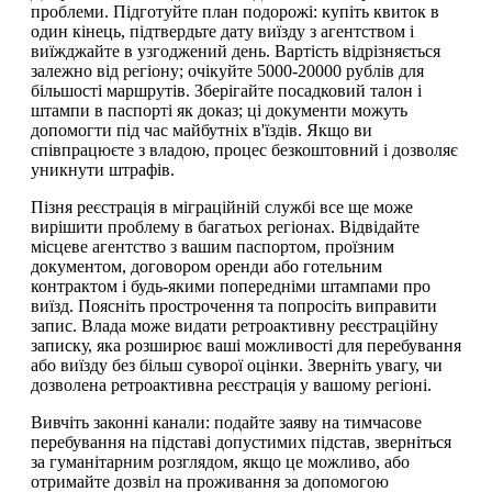
проблеми. Підготуйте план подорожі: купіть квиток в
один кінець, підтвердьте дату виїзду з агентством і
виїжджайте в узгоджений день. Вартість відрізняється
залежно від регіону; очікуйте 5000-20000 рублів для
більшості маршрутів. Зберігайте посадковий талон і
штампи в паспорті як доказ; ці документи можуть
допомогти під час майбутніх в'їздів. Якщо ви
співпрацюєте з владою, процес безкоштовний і дозволяє
уникнути штрафів.
Пізня реєстрація в міграційній службі все ще може
вирішити проблему в багатьох регіонах. Відвідайте
місцеве агентство з вашим паспортом, проїзним
документом, договором оренди або готельним
контрактом і будь-якими попередніми штампами про
виїзд. Поясніть прострочення та попросіть виправити
запис. Влада може видати ретроактивну реєстраційну
записку, яка розширює ваші можливості для перебування
або виїзду без більш суворої оцінки. Зверніть увагу, чи
дозволена ретроактивна реєстрація у вашому регіоні.
Вивчіть законні канали: подайте заяву на тимчасове
перебування на підставі допустимих підстав, зверніться
за гуманітарним розглядом, якщо це можливо, або
отримайте дозвіл на проживання за допомогою