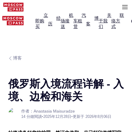
立
机
汽
关
联
经
博
即购
场接
车租
于我
络方
历
客
买
送
赁
们
式
博客
俄罗斯入境流程详解 - 入
境、边检和海关
作者：Anastasia Maisuradze
14 分鐘閱讀
•
2025年12月28日
•
更新于 2026年8月06日