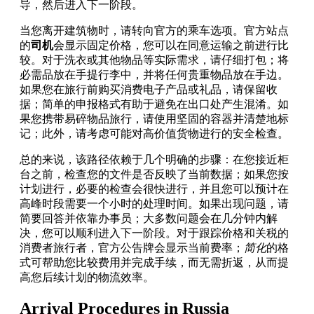
导，然后进入下一阶段。
当您离开建筑物时，请转向官方的乘车选项。官方站点
的
司机
会显示固定价格，您可以在同意运输之前进行比
较。对于洗衣或其他物品等实际需求，请仔细打包；将
必需品放在手提行李中，并将任何贵重物品放在手边。
如果您在旅行前购买消费电子产品或礼品，请保留收
据；简单的申报格式有助于避免在出口处产生混淆。如
果您携带易碎物品旅行，请使用坚固的容器并清楚地标
记；此外，请考虑可能对高价值货物进行的安全检查。
总的来说，该路径依赖于几个明确的步骤：在您接近柜
台之前，检查您的文件是否反映了当前数据；如果您按
计划进行，必要的检查会很快进行，并且您可以预计在
高峰时段需要一个小时的处理时间。如果出现问题，请
简要回答并依靠办事员；大多数问题会在几分钟内解
决，您可以顺利进入下一阶段。对于跟踪价格和关税的
消费者旅行者，官方公告牌会显示当前费率；
简化
的格
式可帮助您比较费用并完成手续，而无需折返，从而提
高您后续计划的物流效率。
Arrival Procedures in Russia