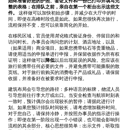
始终准备好您的护照、签证文件和一份已打印并填写完
整的表格；在排队之前，亲自在第一个柜台出示这些文
件。
这样做可以加快初始步骤，并减少在大厅中的时
间，即使在高峰时段也是如此。如果您很快再次旅行，
流程保持不变，您可以依靠简化的开始。
在移民区域，官员使用
简化
格式验证身份、停留目的和
访问时长。办事员会询问您的计划、酒店地址，以及
（如果适用）商业项目。如果您携带钻石等贵重物品，
请使用适当的申报单进行申报，并保留收据作为所有权
证明；这样做可以
降低
以后出现延误的风险。您应该在
旅行前携带任何必要的文件，并避免携带可能撕裂的散
页纸。对于旅行前购买的消费电子产品或礼品，请保留
收据，并准备好在被要求时进行申报。
建筑布局会引导您的路径：多种语言的标牌，
物流
人员
引导您前往行李大厅或出口。当安全检查与航班时刻表
一致时，预计偶尔会出现较长的暂停；请据此进行计
划。如果您预计排队时间较长，请考虑增加额外时间。
对于您自己，请保持冷静，并按照办事员的指示进行操
作；即使在第一阶段出现一个小错误，也可能会影响到
流程的其余部分。核心思想很简单：出示文件，听取指