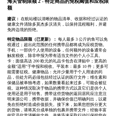
海关管制限额 2 - 特定商品的免税阈值和应税限
额
建议：
在航站楼以清晰的物品清单、收据和经过认证的
健康文件清除多莫杰多沃清关，以保持流程顺利，并避
免跨边境的拒绝。
特定物品限额（已更新）：
每人最多 3 公斤的鱼可以免
税通过；超出此范围的任何携带品都将成为应税货物。
手机：一部供个人使用的设备，任何额外的设备通常会
触发税收，除非申报为带有适当文件的个人小工具。
卡：面值高达 200 欧元的礼品卡包含在津贴中；更高的
金额"适用"于申报和税收。平装本：最多 10 件；更多可
能需要征税。健康物品：允许少量用于个人用途的药
品，但处方药必须包括经过认证的医疗文件；维生素和
保健品被单独考虑，如果数量看起来过多，可能会被征
税。这种情况取决于物品的携带方式以及它们是供个人
使用还是用于转售。携带这些货物的返回居民应注意注
明来源公司，携带收据，并确保价值已明确列出，以避
免在拒绝时造成价值损失。接下来，如果您想拆分更大
的货物，请将其分成单独的包裹并携带文件；经验丰富
的官员欣赏清晰的文件，并将迅速采取行动以保护您在