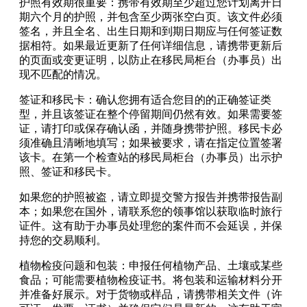
护照有效期很重要：携带有效期至少超过您计划离开日
期六个月的护照，并包含至少两张空白页。该文件必须
签名，并且全名、出生日期和到期日期应与任何签证数
据相符。如果最近更新了任何详细信息，请携带更新后
的页面或变更证明，以防止在移民局柜台（办事员）出
现不匹配的情况。
签证和移民卡：确认您拥有适合您目的的正确签证类
型，并且该签证在整个停留期间仍然有效。如果需要签
证，请打印或保存确认函，并随身携带护照。移民卡必
须准确且清晰地填写；如果被要求，请在指定位置签署
该卡。在第一个检查站的移民局柜台（办事员）出示护
照、签证和移民卡。
如果您的护照被盗，请立即提交警方报告并携带报告副
本；如果您在国外，请联系您的领事馆以获取临时旅行
证件。这有助于办事员处理您的案件而不会延误，并保
持您的交易顺利。
植物检疫问题和包装：申报任何植物产品、土壤或某些
食品；可能需要植物检疫证书。将包装和运输材料分开
并准备好展示。对于货物或样品，请携带相关文件（许