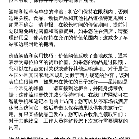
位区有助于保持井井有条并确保合规性。
酒精和烟草有单独的津贴；将它们保持在限额内，否则
适用关税。食品、动物产品和其他礼品遵循特定规则；
如果不确定，请申报。在较长时间的停留期间，提前计
划以避免错过阈值和高额费用。如果您住在酒店，请整
理好用品，使其保持在允许的价值范围内；这减少了车
站和边境附近的拥堵。
价值阈值和实用技巧：价值阈值反映了当地政策，通常
表示为每位旅客的货币价值。如果您的物品超过限额，
您可以在柜台支付关税或选择其他运输选项。对于居住
在国外且其国家/地区规则类似于西方规范的旅客，该列
表往往很简单。如果您在繁忙的日子旅行——星期四是
一个常见的峰值——请直接到达柜台，并随身携带收
据；这使流程更快并减少等待时间。在线门户网站可在
智能手机和笔记本电脑上访问；您可以从停车场或酒店
休息室访问它，然后单击以保存结果以供将来旅行使
用。如果某些物品已发布，您可以在收集点领取它们；
对于其他物品，工作人员将解释您下次旅行需要调整的
内容。