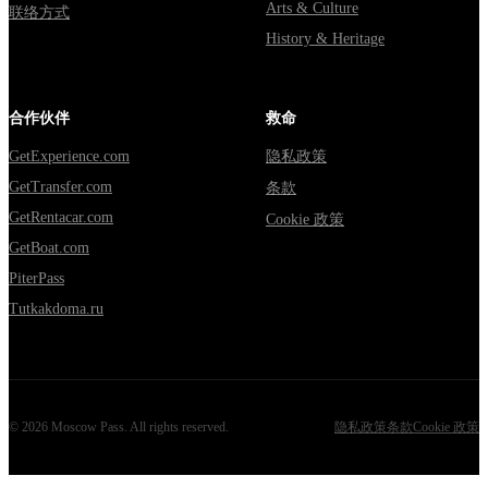
Arts & Culture
联络方式
History & Heritage
合作伙伴
救命
GetExperience.com
隐私政策
GetTransfer.com
条款
GetRentacar.com
Cookie 政策
GetBoat.com
PiterPass
Tutkakdoma.ru
©
2026
Moscow Pass
. All rights reserved.
隐私政策
条款
Cookie 政策