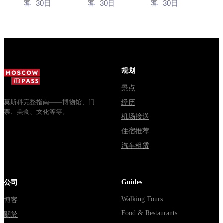
客
30日
客
30日
客
30日
зодчества.
13:00, вход
социальный
Сколько
бесплатный.
автобус и
стоят
Почему
обычная
билеты, как
источники
электричка.
доехать из
расходятся в
Все способы
Москвы
днях, чем
уехать из...
规划
через
Мавзолей
Владими...
от...
景点
莫斯科完整指南——博物馆、门
经历
票、美食、文化等等。
机场接送
住宿推荐
汽车租赁
Guides
公司
Walking Tours
博客
Food & Restaurants
關於