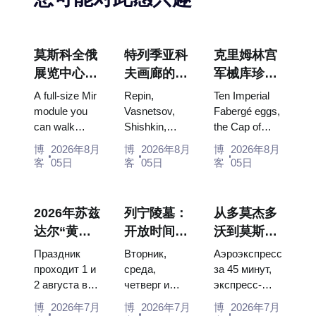
莫斯科全俄
特列季亚科
克里姆林宫
展览中心
夫画廊的杰
军械库珍
“宇宙馆”：
作：值得为
宝：法贝热
A full-size Mir
Repin,
Ten Imperial
俄罗斯最大
此安排行程
彩蛋、宝座
module you
Vasnetsov,
Fabergé eggs,
can walk
Shishkin,
the Cap of
的太空展览
的画作
与加冕礼服
through, the
Vrubel, Serov
Monomakh,
馆内景
博
2026年8月
博
2026年8月
博
2026年8月
Energia–
and Surikov
the double
客
05日
客
05日
客
05日
Buran model,
— the works
throne of two
scorched
that stop
boy tsars and
descent
people, where
the coronation
2026年苏兹
列宁陵墓：
从多莫杰多
capsules and
they hang,
dress of
达尔“黄瓜
开放时间、
沃到莫斯科
120 pieces of
and why
Catherine...
节”：门
入场和与克
市中心：乘
flight...
booking the...
Праздник
Вторник,
Аэроэкспресс
票、日期及
里姆林宫的
坐空铁、公
проходит 1 и
среда,
за 45 минут,
2 августа в
четверг и
экспресс-
从莫斯科如
主要混淆
交车或电车
Музее
суббота с
автобус за
何前往
博
2026年7月
博
2026年7月
博
2026年7月
деревянного
10:00 до
450 рублей,