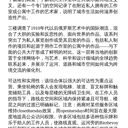
叉。还有一个专门的空间记录了在附近私人拥有的工作
室或公寓中工作的艺术家，说明了城市生活如何滋养创
造性产出。
三楼调查了1910年代以后俄罗斯艺术中的国际潮流，混
合了大胆的实验和反思性的、面向世界的作品。该系列
突出了为私人展览创作或受其启发的作品，包括私人制
作的项目和起源于用作工作室的公寓中的作品——与下
面的公共大厅形成了鲜明的对比。这一层将当地的创新
置于全球网络中，与艺术、科学和设计领域的全球趋势
联系起来，并展示了运河、道路和城市空间如何成为跨
境交流的催化剂。
可达性和实用性：该综合体以强大的可达性为重点运
营。乘坐轮椅的客人会发现电梯、坡道、盲文标牌和触
觉辅助工具，以及每层楼的无障碍卫生间。在工作人员
的指导下，路线在空间和区域内保持紧凑且可导航，楼
层之间的过渡已明确标记。注意：画廊对某些服务区域
维持closedtuesday政策，而opentuesdays时间旨在最大限
度地提高公众访问权限。许多区域包括多语种指示牌和
乐于助人的工作人员，使路线直观。运河旁的Birzhevoy