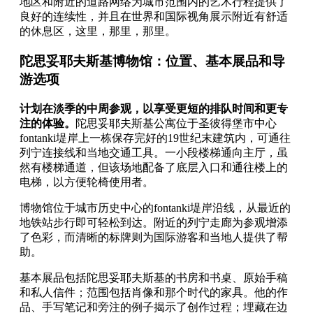
地区和附近的道路网络为城市范围内的艺术行程提供了
良好的连续性，并且在世界和国际视角展示附近有舒适
的休息区，这里，那里，那里。
陀思妥耶夫斯基博物馆：位置、基本展品和导
游选项
计划在淡季的中周参观，以享受更短的排队时间和更专
注的体验。
陀思妥耶夫斯基公寓位于圣彼得堡市中心
fontanki堤岸上一栋保存完好的19世纪末建筑内，可通往
列宁连接线和当地交通工具。一小段楼梯通向主厅，虽
然有楼梯通道，但该场地配备了底层入口和通往楼上的
电梯，以方便轮椅使用者。
博物馆位于城市历史中心的fontanki堤岸沿线，从最近的
地铁站步行即可轻松到达。附近的列宁走廊为参观增添
了色彩，而清晰的标牌则为国际游客和当地人提供了帮
助。
基本展品包括陀思妥耶夫斯基的书房和书桌、原始手稿
和私人信件；范围包括肖像和那个时代的家具。他的作
品、手写笔记和旁注的例子揭示了创作过程；埋藏在边