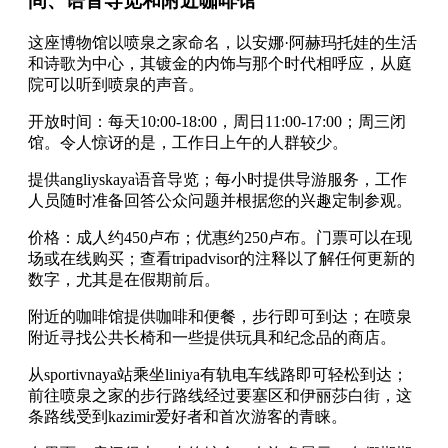
间、语音导览和附近咖啡馆
这座博物馆以喷泉之家命名，以安娜·阿赫玛托娃的生活
和诗歌为中心，其镀金的内饰与那个时代相呼应，从庭
院可以听到喷泉的声音。
开放时间：每天10:00-18:00，周日11:00-17:00；周三闭
馆。令人惊讶的是，工作日上午的人群较少。
提供angliyskaya语音导览；每小时提供导游服务，工作
人员随时准备回答公众问题并根据您的兴趣定制参观。
价格：成人约450卢布；优惠约250卢布。门票可以在现
场或在线购买；查看tripadvisor的注释以了解任何更新的
数字，尤其是在假期前后。
附近的咖啡馆提供咖啡和便餐，步行即可到达；在喷泉
附近寻找公共长椅和一些提供玩具和纪念品的商店。
从sportivnaya站乘坐liniya有轨电车线路即可轻松到达；
前往喷泉之家的步行路线经过要塞区和伊丽莎白街，这
条路线受到kazimir爱好者和首次游客的青睐。