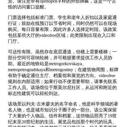
景。请注意带有openopen字样的外部牌匾，这是一个古
怪的访问窗口提醒。
门票选择包括标准门票、学生和老年人折扣以及家庭通
行证；鼓励在线预订以节省时间，同时仍然可以在现场
购买。每日容量有限，因此许多人选择定时段。该政策
包括某些大厅的videofree区域；此类限制出现在入口和
门厅。
可达性有限。虽然存在底层通道，但楼上需要楼梯；一
部分空间可容纳轮椅，并可根据要求提供工作人员协
助。最近的地铁站是metrogorkovskaya、
metropetrogradskaya和metrogostiny；在建筑物周围，标牌
有助于确定通往主厅、档案馆和展览的方向。videofree
规则在内部适用；如果行动不便需要帮助，请事先联系
工作人员。该场馆位于斯莫尔尼社区，从运河和附近的
标志性建筑可以轻松到达。
该场景以列夫·古米廖夫的名字命名，他是科学领域的著
名人物，也是城市知识分子圈子的一部分。该公寓保留
了大量的个人物品、信件和档案，这些物品照亮了19世
纪末至20世纪初的生活。展览品包括那个时代的玩具、