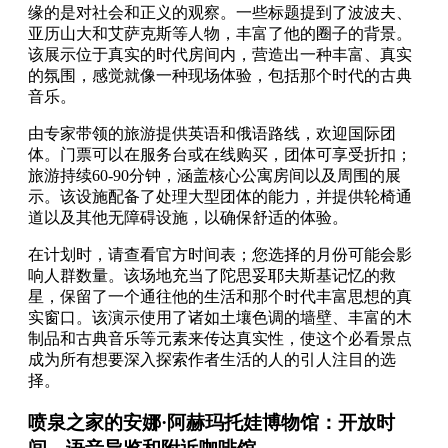
缘的是对社会和正义的观察。一些标题提到了波波夫、
亚历山大和艾萨克斯等人物，丰富了他的圈子的背景。
该展示位于真实的时代房间内，营造出一种丰富、真实
的氛围，感觉就像一种现场体验，包括那个时代的古典
音乐。
由专家带领的旅游提供英语和俄语路线，欢迎国际团
体。门票可以在服务台或在线购买，团体可享受折扣；
旅游持续60-90分钟，涵盖核心公寓房间以及周围的展
示。该设施配备了处理大型团体的能力，并提供轮椅通
道以及其他无障碍设施，以确保舒适的体验。
在计划时，请查看官方时间表；您选择的月份可能会影
响人群数量。该场地充当了陀思妥耶夫斯基记忆的救
星，保留了一个通往他的生活和那个时代丰富思想的真
实窗口。该演示使用了诸如土壤色调的墙壁、丰富的木
制品和古典音乐等元素来传达真实性，使这个必看景点
成为所有想要深入探索作者生活的人的引人注目的选
择。
喷泉之家的安娜·阿赫玛托娃博物馆：开放时