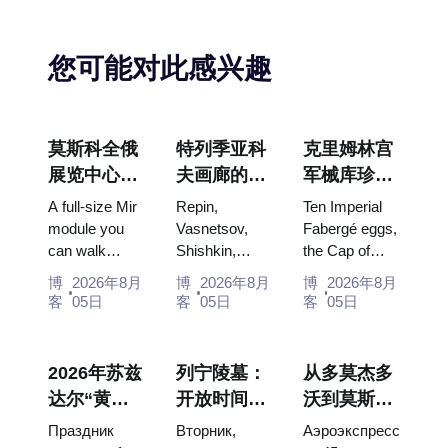
您可能对此感兴趣
莫斯科全俄
特列季亚科
克里姆林宫
展览中心
夫画廊的杰
军械库珍
“宇宙馆”：
作：值得为
宝：法贝热
A full-size Mir
Repin,
Ten Imperial
俄罗斯最大
此安排行程
彩蛋、宝座
module you
Vasnetsov,
Fabergé eggs,
can walk
Shishkin,
the Cap of
的太空展览
的画作
与加冕礼服
through, the
Vrubel, Serov
Monomakh,
馆内景
博
2026年8月
博
2026年8月
博
2026年8月
Energia–
and Surikov
the double
客
05日
客
05日
客
05日
Buran model,
— the works
throne of two
scorched
that stop
boy tsars and
descent
people, where
the coronation
2026年苏兹
列宁陵墓：
从多莫杰多
capsules and
they hang,
dress of
达尔“黄瓜
开放时间、
沃到莫斯科
120 pieces of
and why
Catherine...
节”：门
入场和与克
市中心：乘
flight...
booking the...
Праздник
Вторник,
Аэроэкспресс