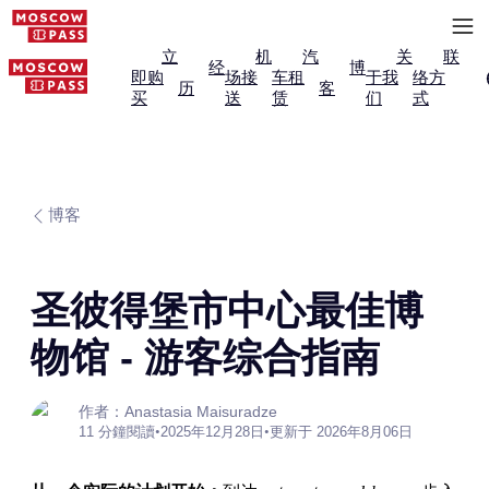
立
机
汽
关
联
经
博
即购
场接
车租
于我
络方
历
客
买
送
赁
们
式
博客
圣彼得堡市中心最佳博
物馆 - 游客综合指南
作者：Anastasia Maisuradze
11 分鐘閱讀
•
2025年12月28日
•
更新于 2026年8月06日