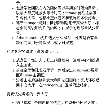
示。
包括学校团队在内的团体应以早期的时段为目标，
以最大限度地减少等待时间；fontanki翼往往会吸
引各种人群，包括小型旅游团和装饰艺术爱好者。
遵守openopen规则；摄影限制适用于某些大厅；标
志会明确说明允许的内容；在展示附近尽量减少噪
音。
Admissionadults允许进入永久藏品；检查是否有单
独的门票用于特殊展示或临时展览。
穿过冬宫的路线（高效路径）：
从宫殿广场进入，登上约旦楼梯；沿着中心轴线进
入主画廊。
前往金厅和孔雀石厅群；然后穿过zoshchenko展示
区和lenina主题区。
沿着主走廊连接到意大利和法国画廊；完成环线返
回中心大厅，在openopen出口区域附近结束。
需要优先考虑的主要大厅：
约旦楼梯 - 帝国内饰的焦点，在您开始环线之前，