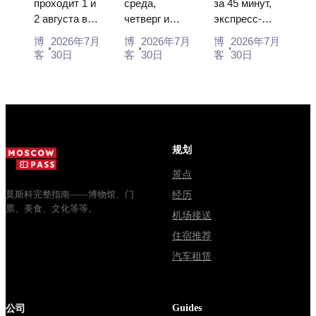
票、日期及
里姆林宫的
坐空铁、公
проходит 1 и
среда,
за 45 минут,
2 августа в
четверг и
экспресс-
从莫斯科如
主要混淆
交车或电车
Музее
суббота с
автобус за
何前往
博
2026年7月
博
2026年7月
博
2026年7月
деревянного
10:00 до
450 рублей,
客
30日
客
30日
客
30日
зодчества.
13:00, вход
социальный
Сколько
бесплатный.
автобус и
стоят
Почему
обычная
билеты, как
источники
электричка.
доехать из
расходятся в
Все способы
Москвы
днях, чем
уехать из...
规划
через
Мавзолей
Владими...
от...
景点
莫斯科完整指南——博物馆、门
经历
票、美食、文化等等。
机场接送
住宿推荐
汽车租赁
Guides
公司