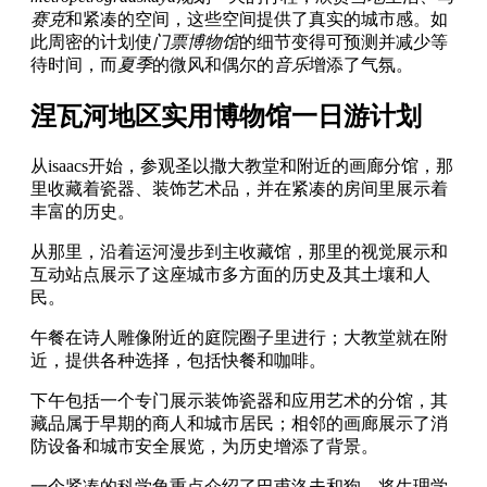
赛克
和紧凑的空间，这些空间提供了真实的城市感。如
此周密的计划使
门票博物馆
的细节变得可预测并减少等
待时间，而
夏季
的微风和偶尔的
音乐
增添了气氛。
涅瓦河地区实用博物馆一日游计划
从isaacs开始，参观圣以撒大教堂和附近的画廊分馆，那
里收藏着瓷器、装饰艺术品，并在紧凑的房间里展示着
丰富的历史。
从那里，沿着运河漫步到主收藏馆，那里的视觉展示和
互动站点展示了这座城市多方面的历史及其土壤和人
民。
午餐在诗人雕像附近的庭院圈子里进行；大教堂就在附
近，提供各种选择，包括快餐和咖啡。
下午包括一个专门展示装饰瓷器和应用艺术的分馆，其
藏品属于早期的商人和城市居民；相邻的画廊展示了消
防设备和城市安全展览，为历史增添了背景。
一个紧凑的科学角重点介绍了巴甫洛夫和狗，将生理学