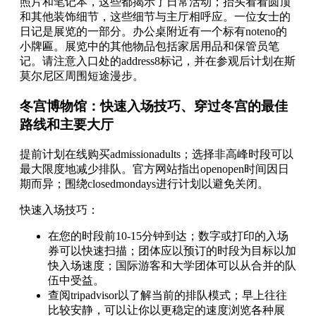
照片和笔记本，这些都揭示了日常活动；抬头看看圆顶
和其他装饰细节，这些细节与主厅相呼应。一位女士的
日记是展览的一部分。办公桌附近有一个标有noteno的
小牌匾。展览中的其他物品包括家居用品和保管员笔
记。请注意入口处的address8标记，并在参观后计划在斯
莫尔尼区周围短途漫步。
冬宫博物馆：快速入场技巧、穿过冬宫的最佳
路线和主要大厅
提前计划在线购买admissionadults；选择非高峰时段可以
最大限度地减少排队。官方网站指出openopen时间因日
期而异；围绕closedmondays进行计划以避免关闭。
快速入场技巧：
在您的时段前10-15分钟到达；数字或打印的入场
券可以快速扫描；团体应以预订的时段为目标以加
快入场速度；国际游客和大学团体可以从合并的队
伍中受益。
查阅tripadvisor以了解当前的排队模式；早上往往
比较安静，可以让你以更稳定的速度浏览各种展