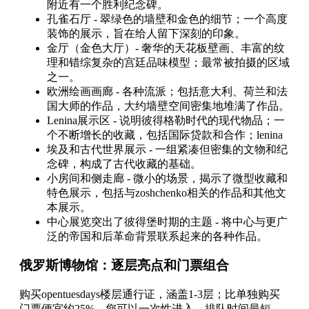
附近有一个胜利纪念碑。
孔雀石厅 - 翠绿色的墙壁和金色的细节；一个高度
装饰的展示，旨在给人留下深刻的印象。
金厅（金色大厅）- 奢华的天花板壁画、丰富的纹
理和错综复杂的宫廷品味模型；最常被拍摄的区域
之一。
欧洲绘画画廊 - 各种流派；包括意大利、荷兰和法
国大师的作品，大约墙壁空间密集地堆满了作品。
Lenina展示区 - 说明彼得格勒时代的现代物品；一
个不断增长的收藏，包括国际贷款和合作；lenina
埃及和古代世界展示 - 一组紧凑但密集的文物和纪
念碑，构成了古代收藏的基础。
小房间和侧走廊 - 微小的场景，揭示了微型收藏和
特色展示，包括与zoshchenko相关的作品和其他文
本展示。
中心展览突出了彼得堡时期的主题 - 将中心与更广
泛的帝国和后革命背景联系起来的各种作品。
俄罗斯博物馆：逐层亮点和门票组合
购买opentuesdays楼层通行证，涵盖1-3层；比单独购买
门票便宜约25%，您可以一次性进入，排队时间最短。