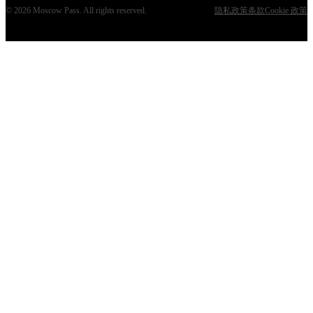
©
2026
Moscow Pass
. All rights reserved.
隐私政策
条款
Cookie 政策