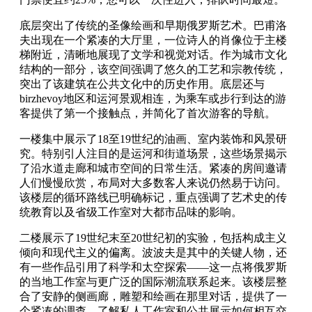
底层突出了传统的圣像绘画和早期俄罗斯艺术。巴甫洛
夫出现在一个紧凑的大厅里，一位诗人的肖像位于主楼
梯附近，清晰地展现了文学和视觉对话。作为城市文化
结构的一部分，该空间强调了悠久的工艺和宗教传统，
突出了该建筑在公共文化中的历史作用。底层还与
birzhevoy地区和运河景观相连，为乘车或步行到达的游
客提供了第一个接触点，并简化了首次游客的导航。
一楼集中展示了18至19世纪的油画、室内装饰和风景研
究。特别引人注目的是运河和街道场景，这些场景揭示
了沿水道走廊和城市空间的日常生活。紧凑的房间邀请
人们慢慢欣赏，布局对大多数客人来说仍然易于访问。
该楼层的循环路线已明确标记，重点强调了艺术史的传
统教育以及省级工作室对大都市品味的影响。
二楼展示了19世纪末至20世纪初的实验，包括构成主义
倾向和现代主义的偏离。波波夫是其中的关键人物，还
有一些作品引用了科学和太空探索——这一点将俄罗斯
的当地工作室与更广泛的国际潮流联系起来。该楼层整
合了安静的侧画廊，雕塑和绘画在那里对话，提供了一
个紧凑的调查，了解私人工作室和公共展示如何相互交