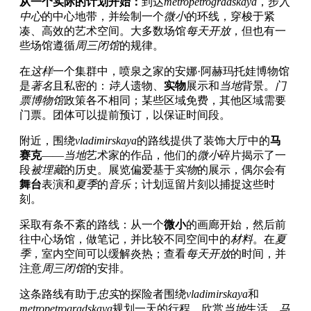
从一个实际的计划开始：
到达
metropetrogradskaya
，步入
中心
的中心地带，并绘制一个
微小
的环线，穿梭于紧
凑、高效的艺术空间。大多数场馆
每天开放
，但也有一
些场馆遵循
周三闭馆
的规律。
在
这样
一个集群中，喷泉之家的安娜·阿赫玛托娃博物馆
是
著名
且私密的：
诗人
遗物、
实物
展示和
当地
背景。
门
票博物馆
政策各不相同；某些区域免费，其他区域需要
门票。团体可以提前预订，以保证时间段。
附近，围绕
vladimirskaya
的路线提供了装饰大厅中的
马
赛克
——
当地
艺术家的作品，他们的
微小
碎片揭示了一
段
被埋藏
的历史。展览偏爱基于
实物
的展示，偶尔会有
舞台
表演和
夏季
的
音乐
；计划逗留片刻以捕捉这些时
刻。
采取有条不紊的路线：从一个
微小
的画廊开始，然后前
往中心场馆，做笔记，并比较不同空间中的
材料
。在
夏
季
，室内空间可以缓解炎热；查看
每天开放
的时间，并
注意
周三闭馆
的安排。
这条路线有助于
忠实
的探险者围绕
vladimirskaya
和
metropetrogradskaya
规划一天的行程，欣赏
当地
生活、
马