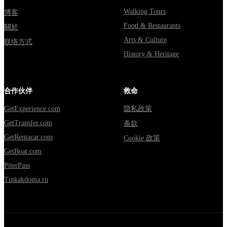
Walking Tours
博客
Food & Restaurants
關於
Arts & Culture
联络方式
History & Heritage
合作伙伴
救命
GetExperience.com
隐私政策
GetTransfer.com
条款
GetRentacar.com
Cookie 政策
GetBoat.com
PiterPass
Tutkakdoma.ru