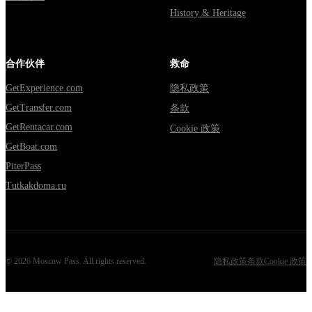
History & Heritage
合作伙伴
救命
GetExperience.com
隐私政策
GetTransfer.com
条款
GetRentacar.com
Cookie 政策
GetBoat.com
PiterPass
Tutkakdoma.ru
©
2026
Moscow Pass
. All rights reserved.
隐私政策
条款
Cookie 政策