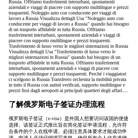
Russia. Offriamo trasferimenti interurbani, spostamenti
aziendali e viaggi di piacere con supporto multilingue e prezzi
trasparenti. Noleggio auto con conducente per viaggi di
lavoro a Russia Visualizza dettagli Usa "Noleggio auto con
conducente per viaggi di lavoro a Russia" quando hai bisogno
di un trasporto affidabile in tutta Russia. Offriamo
trasferimenti interurbani, spostamenti aziendali e viaggi di
piacere con supporto multilingue e prezzi trasparenti.
Trasferimento di lusso verso le migliori sistemazioni in Russia
Visualizza dettagli Usa "Trasferimento di lusso verso le
migliori sistemazioni in Russia" quando hai bisogno di un
trasporto affidabile in tutta Russia. Offriamo trasferimenti
interurbani, spostamenti aziendali e viaggi di piacere con
supporto multilingue e prezzi trasparenti. Perché i viaggiatori
ci scelgono in Russia Transfeero orchestra la mobilità privata
in tutto il Russia con autisti verificati, supporto multilingue e
prezzi fissi dagli aeroporti ai principali quartieri degli affari.…
了解俄罗斯电子签证办理流程
俄罗斯电子签证（e-visa）是外国人想要访问该国的便捷
选择。该签证正式推出旨在简化签证申请流程，允许符
合条件的个人在线申请。必须注意具体要求才能成功申
请。申请人必须仔细填写表格，确保所有个人信息准确