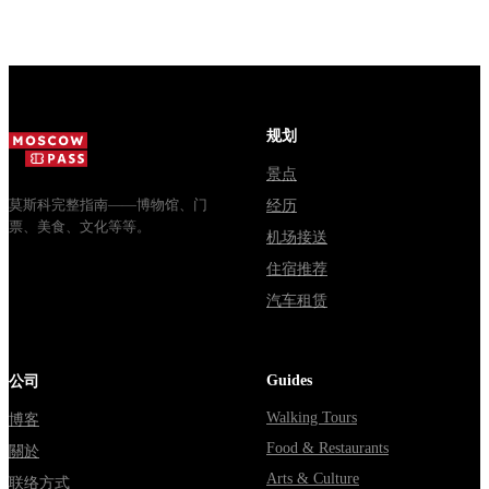
зодчества.
13:00, вход
социальный
Сколько
бесплатный.
автобус и
стоят
Почему
обычная
билеты, как
источники
электричка.
доехать из
расходятся в
Все способы
Москвы
днях, чем
уехать из...
规划
через
Мавзолей
Владими...
от...
景点
莫斯科完整指南——博物馆、门
经历
票、美食、文化等等。
机场接送
住宿推荐
汽车租赁
Guides
公司
Walking Tours
博客
Food & Restaurants
關於
Arts & Culture
联络方式