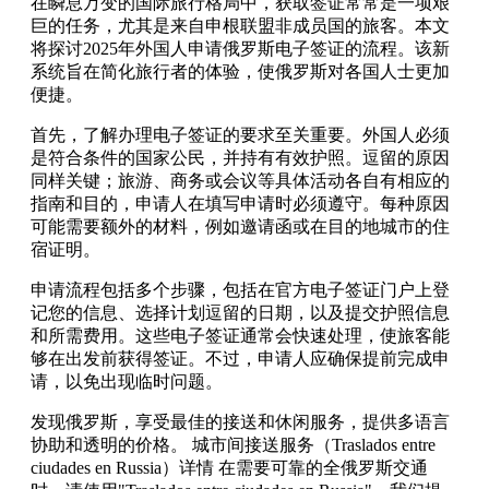
在瞬息万变的国际旅行格局中，获取签证常常是一项艰
巨的任务，尤其是来自申根联盟非成员国的旅客。本文
将探讨2025年外国人申请俄罗斯电子签证的流程。该新
系统旨在简化旅行者的体验，使俄罗斯对各国人士更加
便捷。
首先，了解办理电子签证的要求至关重要。外国人必须
是符合条件的国家公民，并持有有效护照。逗留的原因
同样关键；旅游、商务或会议等具体活动各自有相应的
指南和目的，申请人在填写申请时必须遵守。每种原因
可能需要额外的材料，例如邀请函或在目的地城市的住
宿证明。
申请流程包括多个步骤，包括在官方电子签证门户上登
记您的信息、选择计划逗留的日期，以及提交护照信息
和所需费用。这些电子签证通常会快速处理，使旅客能
够在出发前获得签证。不过，申请人应确保提前完成申
请，以免出现临时问题。
发现俄罗斯，享受最佳的接送和休闲服务，提供多语言
协助和透明的价格。 城市间接送服务（Traslados entre
ciudades en Russia）详情 在需要可靠的全俄罗斯交通