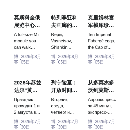
莫斯科全俄
特列季亚科
克里姆林宫
展览中心
夫画廊的杰
军械库珍
“宇宙馆”：
作：值得为
宝：法贝热
A full-size Mir
Repin,
Ten Imperial
俄罗斯最大
此安排行程
彩蛋、宝座
module you
Vasnetsov,
Fabergé eggs,
can walk
Shishkin,
the Cap of
的太空展览
的画作
与加冕礼服
through, the
Vrubel, Serov
Monomakh,
馆内景
博
2026年8月
博
2026年8月
博
2026年8月
Energia–
and Surikov
the double
客
05日
客
05日
客
05日
Buran model,
— the works
throne of two
scorched
that stop
boy tsars and
descent
people, where
the coronation
2026年苏兹
列宁陵墓：
从多莫杰多
capsules and
they hang,
dress of
达尔“黄瓜
开放时间、
沃到莫斯科
120 pieces of
and why
Catherine...
节”：门
入场和与克
市中心：乘
flight...
booking the...
Праздник
Вторник,
Аэроэкспресс
票、日期及
里姆林宫的
坐空铁、公
проходит 1 и
среда,
за 45 минут,
2 августа в
четверг и
экспресс-
从莫斯科如
主要混淆
交车或电车
Музее
суббота с
автобус за
何前往
博
2026年7月
博
2026年7月
博
2026年7月
деревянного
10:00 до
450 рублей,
客
30日
客
30日
客
30日