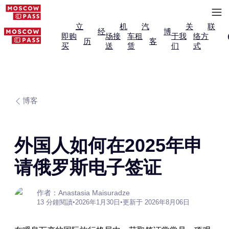
立
机
汽
关
联
经
博
即购
场接
车租
于我
络方
历
客
买
送
赁
们
式
博客
外国人如何在2025年申
请俄罗斯电子签证
作者：Anastasia Maisuradze
13 分鐘閱讀
•
2026年1月30日
•
更新于 2026年8月06日