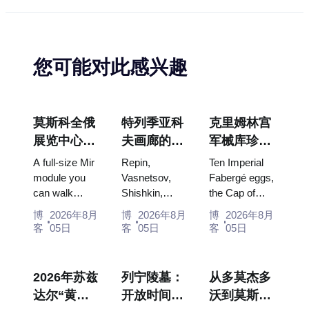
您可能对此感兴趣
莫斯科全俄
特列季亚科
克里姆林宫
展览中心
夫画廊的杰
军械库珍
“宇宙馆”：
作：值得为
宝：法贝热
A full-size Mir
Repin,
Ten Imperial
俄罗斯最大
此安排行程
彩蛋、宝座
module you
Vasnetsov,
Fabergé eggs,
can walk
Shishkin,
the Cap of
的太空展览
的画作
与加冕礼服
through, the
Vrubel, Serov
Monomakh,
馆内景
博
2026年8月
博
2026年8月
博
2026年8月
Energia–
and Surikov
the double
客
05日
客
05日
客
05日
Buran model,
— the works
throne of two
scorched
that stop
boy tsars and
descent
people, where
the coronation
2026年苏兹
列宁陵墓：
从多莫杰多
capsules and
they hang,
dress of
达尔“黄瓜
开放时间、
沃到莫斯科
120 pieces of
and why
Catherine...