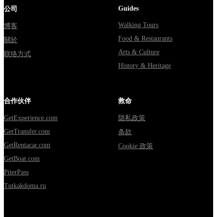
Guides
公司
Walking Tours
博客
Food & Restaurants
關於
Arts & Culture
联络方式
History & Heritage
合作伙伴
救命
GetExperience.com
隐私政策
GetTransfer.com
条款
GetRentacar.com
Cookie 政策
GetBoat.com
PiterPass
Tutkakdoma.ru