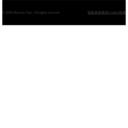
©
2026
Moscow Pass
. All rights reserved.
隐私政策
条款
Cookie 政策