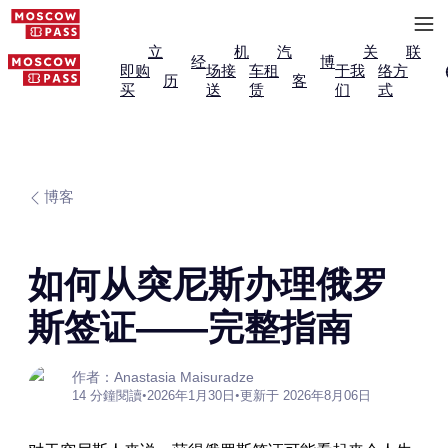
立
机
汽
关
联
经
博
即购
场接
车租
于我
络方
历
客
买
送
赁
们
式
博客
如何从突尼斯办理俄罗
斯签证——完整指南
作者：Anastasia Maisuradze
14 分鐘閱讀
•
2026年1月30日
•
更新于 2026年8月06日