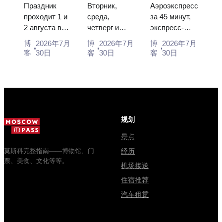
节”：门
入场和与克
市中心：乘
flight...
booking the...
Праздник
Вторник,
Аэроэкспресс
票、日期及
里姆林宫的
坐空铁、公
проходит 1 и
среда,
за 45 минут,
2 августа в
четверг и
экспресс-
从莫斯科如
主要混淆
交车或电车
Музее
суббота с
автобус за
何前往
博
2026年7月
博
2026年7月
博
2026年7月
деревянного
10:00 до
450 рублей,
客
30日
客
30日
客
30日
зодчества.
13:00, вход
социальный
Сколько
бесплатный.
автобус и
стоят
Почему
обычная
билеты, как
источники
электричка.
доехать из
расходятся в
Все способы
Москвы
днях, чем
уехать из...
规划
через
Мавзолей
Владими...
от...
景点
莫斯科完整指南——博物馆、门
经历
票、美食、文化等等。
机场接送
住宿推荐
汽车租赁