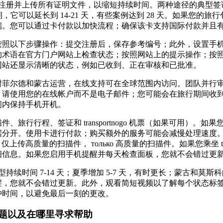
您的注册并上传所有证明文件，以缩短持续时间。两种途径的典型
峰期，它可以延长到 14-21 天，有些案例达到 28 天。如果您的
端。您可以通过卡付款以加快流程；确保该卡支持国际付款并且
按照以下步骤操作：提交注册后，保存参考编号；此外，设置手
的术语在官方门户网站上检查状态；按照网站上的提示操作；按
网站还显示清晰的状态，例如已收到、正在审核和已批准。
谢菲尔德和蒙古运营，在线支持可在全球范围内访问。团队并行
，请使用您的在线帐户而不是电子邮件；您可能会在旅行期间收
间内保持手机开机。
、旅行行程、签证和 transportnogo 机票（如果可用）。如
据分开。使用卡进行付款；购买额外的服务可能会减慢处理速度
е。仅上传高质量的扫描件， только 高质量的扫描件。如果您乘坐 t
细信息。如果您启用手机提醒并每天检查面板，您就不会错过更
典型持续时间 7-14 天；夏季增加 5-7 天，有时更长；蒙古和莫
醒，您就不会错过更新。此外，观看简短视频以了解每个状态标
缓冲时间，以避免最后一刻的更改。
题以及在哪里寻求帮助