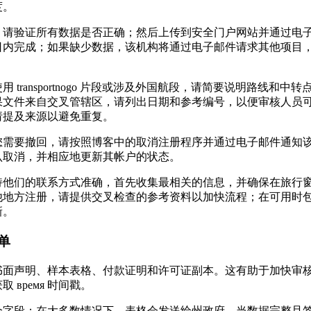
度。
，请验证所有数据是否正确；然后上传到安全门户网站并通过电
日内完成；如果缺少数据，该机构将通过电子邮件请求其他项目
 transportnogo 片段或涉及外国航段，请简要说明路线和中
果文件来自交叉管辖区，请列出日期和参考编号，以便审核人员
请提及来源以避免重复。
您需要撤回，请按照博客中的取消注册程序并通过电子邮件通知
认取消，并相应地更新其帐户的状态。
持他们的联系方式准确，首先收集最相关的信息，并确保在旅行
他地方注册，请提供交叉检查的参考资料以加快流程；在可用时
新。
单
面声明、样本表格、付款证明和许可证副本。这有助于加快审核过
 время 时间戳。
个字段；在大多数情况下，表格会发送给州政府。当数据完整且