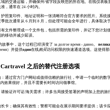
区域的交通运输，并确保州/省字段反映您的所在地。在线仪表板
准，通常在 24 小时内。
：护照复印件、地址证明和一张清晰符合官方要求的照片。系统
季批次通常从 6 月到 8 月，但处理可能会全年进行，具体取决
所有文件整理成一个文件包，包括所需的复印件，并记下您计划
列的移动并减少延误。
的故事中，这个过程已经演变了 за долгое время - давно。
велик
емя）并提供
один
在线
购买
访问权限的快速通道选项。这使得那
社区 Cartravel 之后的替代注册选项
始：通过官方门户网站或值得信赖的旅行社，申请一个临时的数
 小时内效果很好，并且不需要长时间访问领事馆。
，请验证许可证/海关需求；许多当局接受签署的声明加上您的旅
的长卡；确保其有效性；警察可能会在展示期间要求提供；该卡