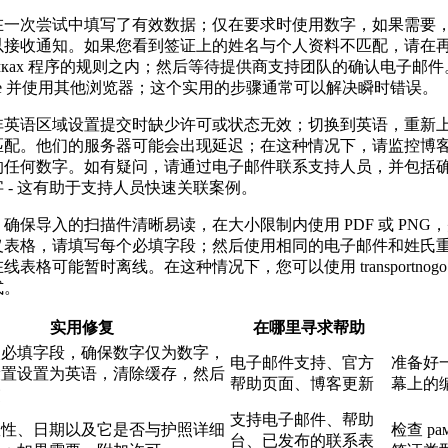
在一次尝试中填写了有效数据；仅在要求时使用数字，如果需要
以接收通知。如果您看到签证上的姓名与个人资料不匹配，请在
амках 程序的规则之内；然后等待提供商支持团队的确认电子邮
kie 并使用其他浏览器；这个实用的步骤通常可以解决瞬时错误。
非英语区域设置提交时缺少许可或状态无效；切换到英语，重新
匹配。他们的服务器可能会出现延迟；在这种情况下，请监控博
的任何数字。如有疑问，请通过电子邮件联系支持人员，并包括
 - 这有助于支持人员快速关联案例。
确保导入的扫描件清晰易读，在大小限制内使用 PDF 或 PNG
义表格，请填写每个必填字段；然后使用相同的电子邮件和姓氏
表格可能暂时离线。在这种情况下，您可以使用 transportnog
式。
实用修复
在哪里寻求帮助
入必填字段，确保数字仅为数字，
电子邮件支持、官方
准备好
设置设置为英语，清除缓存，然后
帮助页面、博客更新
幕上的
交
支持电子邮件、帮助
效性、日期以及它是否与护照详细
检查 р
台、已发布的联系表