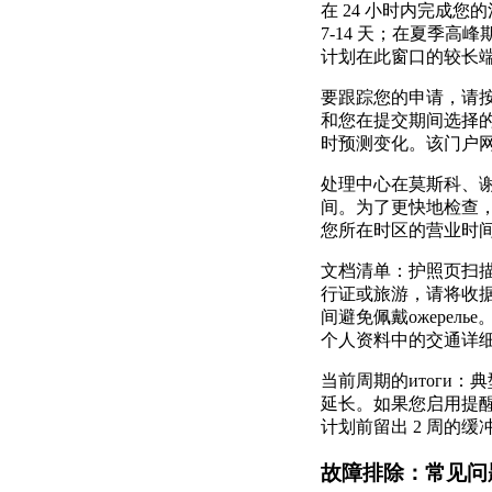
在 24 小时内完成
7-14 天；在夏季高
计划在此窗口的较长
要跟踪您的申请，请
和您在提交期间选择
时预测变化。该门户
处理中心在莫斯科、
间。为了更快地检查
您所在时区的营业时
文档清单：护照页扫描件
行证或旅游，请将收
间避免佩戴ожерель
个人资料中的交通详
当前周期的итоги：
延长。如果您启用提
计划前留出 2 周的
故障排除：常见问