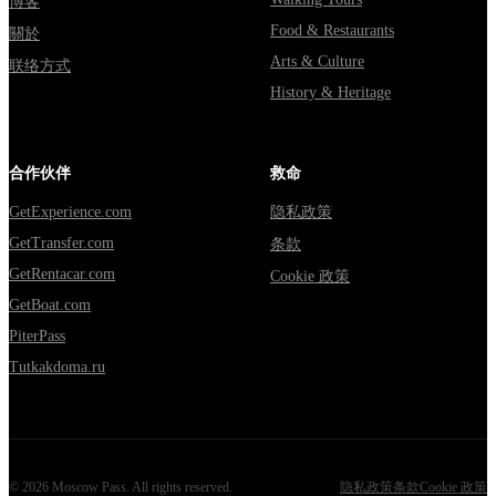
博客
Food & Restaurants
關於
Arts & Culture
联络方式
History & Heritage
合作伙伴
救命
GetExperience.com
隐私政策
GetTransfer.com
条款
GetRentacar.com
Cookie 政策
GetBoat.com
PiterPass
Tutkakdoma.ru
©
2026
Moscow Pass
. All rights reserved.
隐私政策
条款
Cookie 政策