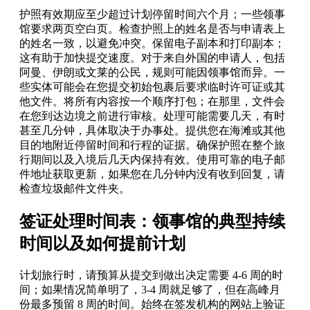
护照有效期应至少超过计划停留时间六个月；一些领事
馆要求两页空白页。检查护照上的姓名是否与申请表上
的姓名一致，以避免冲突。保留电子副本和打印副本；
这有助于加快提交速度。对于来自外国的申请人，包括
阿曼、伊朗或文莱的公民，规则可能因领事馆而异。一
些实体可能会在您提交初始包裹后要求临时许可证或其
他文件。将所有内容按一个顺序打包；在那里，文件会
在您到达边境之前进行审核。处理可能需要几天，有时
甚至几分钟，具体取决于办事处。提供您在海滩或其他
目的地附近停留时间和行程的证据。确保护照在整个旅
行期间以及入境后几天内保持有效。使用可靠的电子邮
件地址获取更新，如果您在几分钟内没有收到回复，请
检查垃圾邮件文件夹。
签证处理时间表：领事馆的典型持续
时间以及如何提前计划
计划旅行时，请预算从提交到做出决定需要 4-6 周的时
间；如果情况简单明了，3-4 周就足够了，但在高峰月
份最多预留 8 周的时间。始终在签发机构的网站上验证