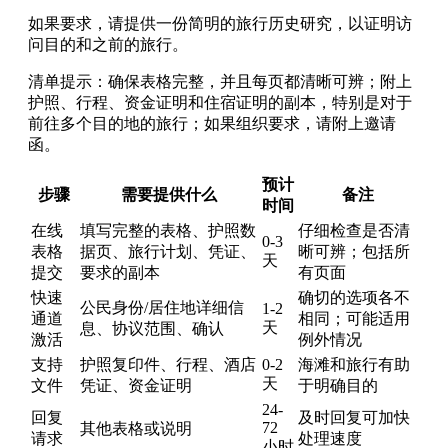
如果要求，请提供一份简明的旅行历史研究，以证明访
问目的和之前的旅行。
清单提示：确保表格完整，并且每页都清晰可辨；附上
护照、行程、资金证明和住宿证明的副本，特别是对于
前往多个目的地的旅行；如果组织要求，请附上邀请
函。
预计
步骤
需要提供什么
备注
时间
在线
填写完整的表格、护照数
仔细检查是否清
0-3
表格
据页、旅行计划、凭证、
晰可辨；包括所
天
提交
要求的副本
有页面
快速
确切的选项各不
公民身份/居住地详细信
1-2
通道
相同；可能适用
天
息、协议范围、确认
激活
例外情况
支持
护照复印件、行程、酒店
0-2
海滩和旅行有助
天
文件
凭证、资金证明
于明确目的
24-
回复
及时回复可加快
72
其他表格或说明
请求
处理速度
小时