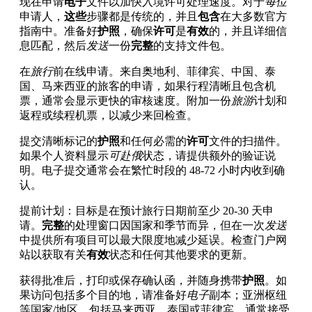
现在申请
电子
文件以加快入境许可处理速度。对于
每位
申请人，
这些
步骤都是传统的，并且
包含
在大多数官方
指南中。准备好
护照
，确保
许可
是
有效
的，并且详细信
息匹配，然后
发送
一份
完整
的支持文件包。
在
旅行
前在线申请。来自奥地利、菲律宾、中国、泰
国、马来西亚的旅客的申请，如果行程清晰且包含机
票，通常会显示更快的审核速度。附加一份
旅游
计划和
返程或续程机票，以减少来回检查。
提交清晰标记的
护照
和任何必需的
许可
文件的扫描件。
如果个人资料显示
可赴俄
状态，请提供额外的验证说
明。电子提交通常会在繁忙时段的 48-72 小时内收到确
认。
提前计划：目标是在预计旅行日期前至少 20-30 天申
请。
完整
的处理窗口因国家和季节而异，但在一次
发送
中提供所有项目可以最大限度地减少延误。检查门户网
站以获取有关
有效
状态和任何其他要求的更新。
获得批准后，打印或保存确认函，并随身携带
护照
。如
果访问包括多个目的地，请准备好
电子
副本；亚洲枢纽
等国家/地区，包括马来西亚、泰国或菲律宾，通常接受