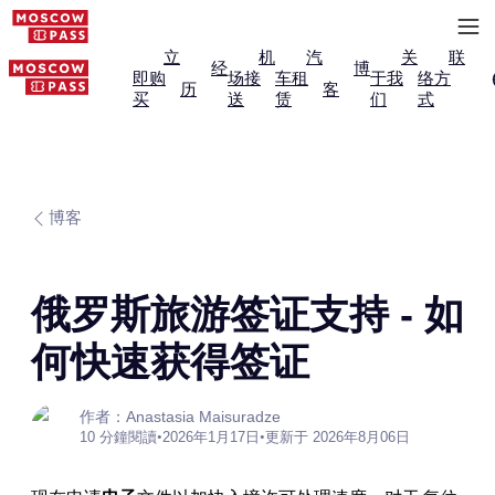
立
机
汽
关
联
经
博
即购
场接
车租
于我
络方
历
客
买
送
赁
们
式
博客
俄罗斯旅游签证支持 - 如
何快速获得签证
作者：Anastasia Maisuradze
10 分鐘閱讀
•
2026年1月17日
•
更新于 2026年8月06日