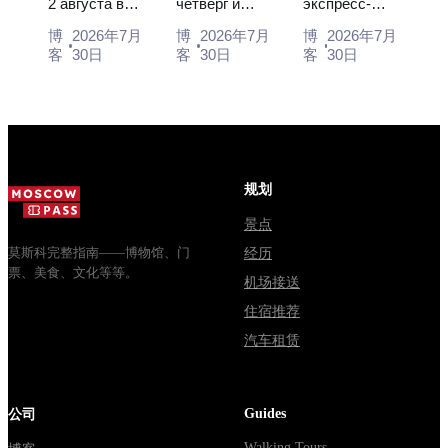
2 августа в
четверг и
экспресс-
从莫斯科如
主要混淆
交车或电车
Музее
суббота с
автобус за
何前往
博
2026年7月
博
2026年7月
博
2026年7月
деревянного
10:00 до
450 рублей,
客
30日
客
30日
客
30日
зодчества.
13:00, вход
социальный
Сколько
бесплатный.
автобус и
стоят
Почему
обычная
билеты, как
источники
электричка.
доехать из
расходятся в
Все способы
Москвы
днях, чем
уехать из...
规划
через
Мавзолей
Владими...
от...
景点
莫斯科完整指南——博物馆、门
经历
票、美食、文化等等。
机场接送
住宿推荐
汽车租赁
Guides
公司
Walking Tours