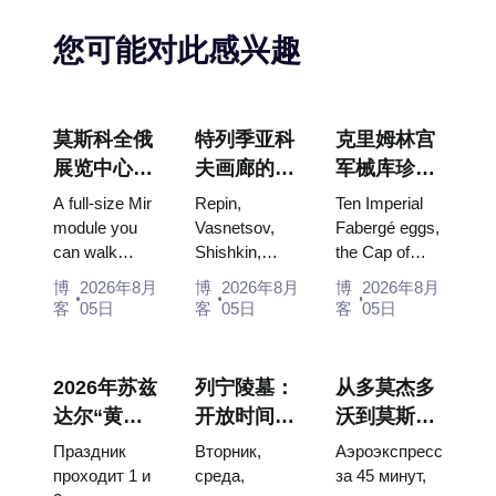
您可能对此感兴趣
莫斯科全俄
特列季亚科
克里姆林宫
展览中心
夫画廊的杰
军械库珍
“宇宙馆”：
作：值得为
宝：法贝热
A full-size Mir
Repin,
Ten Imperial
俄罗斯最大
此安排行程
彩蛋、宝座
module you
Vasnetsov,
Fabergé eggs,
can walk
Shishkin,
the Cap of
的太空展览
的画作
与加冕礼服
through, the
Vrubel, Serov
Monomakh,
馆内景
博
2026年8月
博
2026年8月
博
2026年8月
Energia–
and Surikov
the double
客
05日
客
05日
客
05日
Buran model,
— the works
throne of two
scorched
that stop
boy tsars and
descent
people, where
the coronation
2026年苏兹
列宁陵墓：
从多莫杰多
capsules and
they hang,
dress of
达尔“黄瓜
开放时间、
沃到莫斯科
120 pieces of
and why
Catherine...
节”：门
入场和与克
市中心：乘
flight...
booking the...
Праздник
Вторник,
Аэроэкспресс
票、日期及
里姆林宫的
坐空铁、公
проходит 1 и
среда,
за 45 минут,