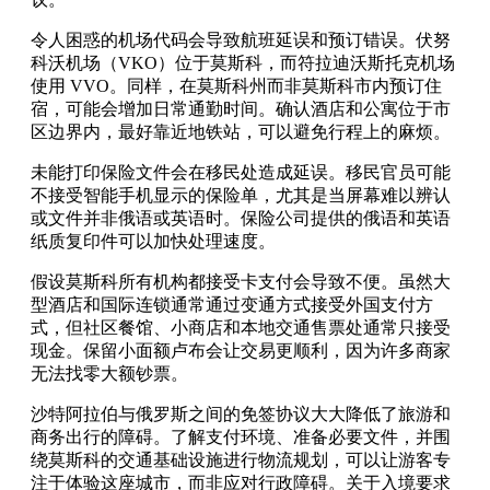
令人困惑的机场代码会导致航班延误和预订错误。伏努
科沃机场（VKO）位于莫斯科，而符拉迪沃斯托克机场
使用 VVO。同样，在莫斯科州而非莫斯科市内预订住
宿，可能会增加日常通勤时间。确认酒店和公寓位于市
区边界内，最好靠近地铁站，可以避免行程上的麻烦。
未能打印保险文件会在移民处造成延误。移民官员可能
不接受智能手机显示的保险单，尤其是当屏幕难以辨认
或文件并非俄语或英语时。保险公司提供的俄语和英语
纸质复印件可以加快处理速度。
假设莫斯科所有机构都接受卡支付会导致不便。虽然大
型酒店和国际连锁通常通过变通方式接受外国支付方
式，但社区餐馆、小商店和本地交通售票处通常只接受
现金。保留小面额卢布会让交易更顺利，因为许多商家
无法找零大额钞票。
沙特阿拉伯与俄罗斯之间的免签协议大大降低了旅游和
商务出行的障碍。了解支付环境、准备必要文件，并围
绕莫斯科的交通基础设施进行物流规划，可以让游客专
注于体验这座城市，而非应对行政障碍。关于入境要求