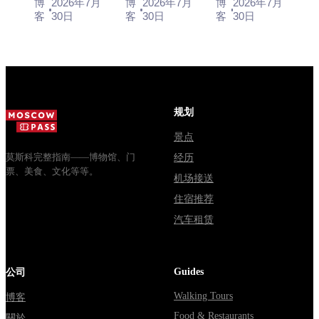
何前往
博
2026年7月
博
2026年7月
博
2026年7月
деревянного
10:00 до
450 рублей,
客
30日
客
30日
客
30日
зодчества.
13:00, вход
социальный
Сколько
бесплатный.
автобус и
стоят
Почему
обычная
билеты, как
источники
электричка.
доехать из
расходятся в
Все способы
Москвы
днях, чем
уехать из...
规划
через
Мавзолей
Владими...
от...
景点
莫斯科完整指南——博物馆、门
经历
票、美食、文化等等。
机场接送
住宿推荐
汽车租赁
Guides
公司
Walking Tours
博客
Food & Restaurants
關於