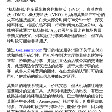
新、规模最小的。
"机场快线"列车系统将舍列梅捷沃（SVO）、多莫杰多
沃（DME）和伏努科沃（VKO）机场与莫斯科市中心的
火车站连接起来。白天大部分时间每30分钟一班，深夜
频率降低。根据机场不同，行程时间为35至50分钟。在
线购买或通过"机场快线"App购买的车票比在机场售票
亭购买的便宜。列车提供行李架和舒适的座位，但在高
峰时段可能会非常拥挤。
通过
GetTransfer.com
预订的接送服务消除了关于支付方
式和路线不确定性。司机将在到达大厅举着姓名牌迎接
乘客，协助搬运行李，并提供直达酒店或公寓的交通服
务。此选项适合深夜抵达的旅客、携带大量行李的旅
客，或多人分摊费用的团体。在出发前确认预订可确保
司机了解准确的航班信息并能应对延误。
莫斯科的地铁系统庞大且价格实惠，但从机场前往地铁
需要额外的交通工具。从谢列梅捷沃机场出发，有巴士
线路连接航站楼和最近的地铁站。巴士和地铁的组合比
莫斯科中央环线（Aeroexpress）耗时更长，但费用却低
得多。在高峰时段携带行李出行可能会很困难，因为地
铁车厢和站台在早上 08:00-10:00 和下午 17:00-19:00 之