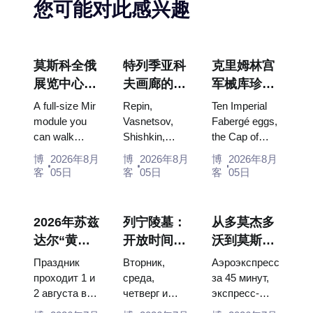
您可能对此感兴趣
莫斯科全俄
特列季亚科
克里姆林宫
展览中心
夫画廊的杰
军械库珍
“宇宙馆”：
作：值得为
宝：法贝热
A full-size Mir
Repin,
Ten Imperial
俄罗斯最大
此安排行程
彩蛋、宝座
module you
Vasnetsov,
Fabergé eggs,
can walk
Shishkin,
the Cap of
的太空展览
的画作
与加冕礼服
through, the
Vrubel, Serov
Monomakh,
馆内景
博
2026年8月
博
2026年8月
博
2026年8月
Energia–
and Surikov
the double
客
05日
客
05日
客
05日
Buran model,
— the works
throne of two
scorched
that stop
boy tsars and
descent
people, where
the coronation
2026年苏兹
列宁陵墓：
从多莫杰多
capsules and
they hang,
dress of
达尔“黄瓜
开放时间、
沃到莫斯科
120 pieces of
and why
Catherine...
节”：门
入场和与克
市中心：乘
flight...
booking the...
Праздник
Вторник,
Аэроэкспресс
票、日期及
里姆林宫的
坐空铁、公
проходит 1 и
среда,
за 45 минут,
2 августа в
четверг и
экспресс-
从莫斯科如
主要混淆
交车或电车
Музее
суббота с
автобус за