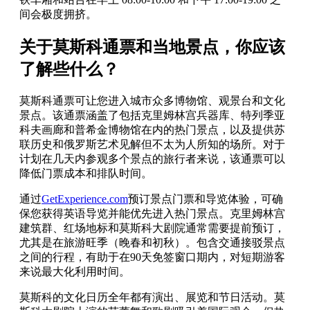
间会极度拥挤。
关于莫斯科通票和当地景点，你应该
了解些什么？
莫斯科通票可让您进入城市众多博物馆、观景台和文化
景点。该通票涵盖了包括克里姆林宫兵器库、特列季亚
科夫画廊和普希金博物馆在内的热门景点，以及提供苏
联历史和俄罗斯艺术见解但不太为人所知的场所。对于
计划在几天内参观多个景点的旅行者来说，该通票可以
降低门票成本和排队时间。
通过
GetExperience.com
预订景点门票和导览体验，可确
保您获得英语导览并能优先进入热门景点。克里姆林宫
建筑群、红场地标和莫斯科大剧院通常需要提前预订，
尤其是在旅游旺季（晚春和初秋）。包含交通接驳景点
之间的行程，有助于在90天免签窗口期内，对短期游客
来说最大化利用时间。
莫斯科的文化日历全年都有演出、展览和节日活动。莫