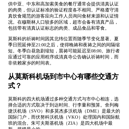
供中亚、中东和高加索美食的餐厅通常会提供清真认证
的肉类，但认证标准的验证程度各不相同。严格遵守清
真饮食规范的游客应向工作人员询问食材来源和认证情
况。在穆斯林人口较多的区域，超市会备有清真产品，
包括带有清真认证标志的肉类、成品食品和零食。
莫斯科的祈祷时间因其北纬位置而随季节变化显著。夏
季日照延伸至21:00之后，使得晚祷和夜祷之间的间隔缩
短。冬季白昼急剧缩短，晨祷可能延迟至08:00。旅行者
应通过可靠的应用程序或清真寺公告确认祈祷时间，而
非依赖家乡的时间表。
从莫斯科机场到市中心有哪些交通方
式？
莫斯科的四大机场通过多种交通方式与市中心相连，选
择合适的方式取决于到达时间、行李量和预算。舍列梅
捷沃机场（SVO）和多莫杰多沃机场（DME）是最大的
国际门户，而伏努科沃机场（VKO）处理国内和国际航
班的混合。朱可夫斯基机场（ZIA）是四大机场中最