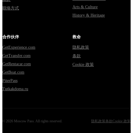
Arts & Culture
联络方式
History & Heritage
合作伙伴
救命
GetExperience.com
隐私政策
GetTransfer.com
条款
GetRentacar.com
Cookie 政策
GetBoat.com
PiterPass
Tutkakdoma.ru
©
2026
Moscow Pass
. All rights reserved.
隐私政策
条款
Cookie 政策