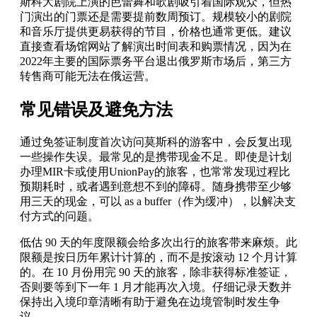
斯科大剧院上演的芭蕾舞和歌剧吸引着国际观众，但热
门演出的门票还是需要提前数周预订。规模较小的剧院
和音乐厅提供更易获得的节目，价格也通常更低。建议
直接查看场馆网站了解演出时间表和购票情况，因为在
2022年主要的国际票务平台退出俄罗斯市场后，第三方
转售商可能无法在俄运营。
常见错误及避免方法
通过免签证制度首次访问莫斯科的游客中，会反复出现
一些操作失误。最常见的是携带现金不足。即使是计划
办理MIR卡或使用UnionPay的旅客，也常常发现过程比
预期耗时，或者遇到意想不到的障碍。随身携带至少够
用三天的现金，可以 as a buffer（作为缓冲），以解决支
付方式的问题。
低估 90 天的年度限额会给多次出行的旅客带来麻烦。此
限额是按日历年累计计算的，而不是按滚动 12 个月计算
的。在 10 月份用完 90 天的旅客，除非获得标准签证，
否则要等到下一年 1 月才能再次入境。仔细记录天数并
保持出入境印章清晰有助于避免在边境管制时发生争
议。