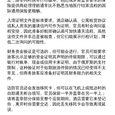
足，除非同时携带打印版本。熟悉俄罗斯监管要求的保
险提供商处理理赔通常比不熟悉当地医疗结算流程的国
际通用保险更顺畅。
入境证明文件是标准要求。酒店确认函、公寓租赁协议
或私人房东的邀请信均可作为证明。官员有时会询问返
程安排，因此准备好航班确认函可加快通关流程。虽然
这些文件并非总是被核查，但它们能展示行程计划，降
低二次询问的可能性。
财务资金验证是可选的，但可能会进行。官员可能要求
旅客出示足够的资金证明其声明的停留期限，可以通过
银行对账单、现金或信用卡来证明。由于俄罗斯的支付
限制，这种验证对于短期旅游停留的情况已经变得不太
常见，但商务旅客应准备好证明其财务能力的相关文
件。
边防官员还会发放移民卡，你可以在飞机上或抵达时的
自助通关柜台填写。官员保留一半并盖章在另一半上；
请将盖章部分保留至整个逗留期间。酒店需要它来登记
你，离开时你需要交还，因此丢失移民卡会导致离境延
误。