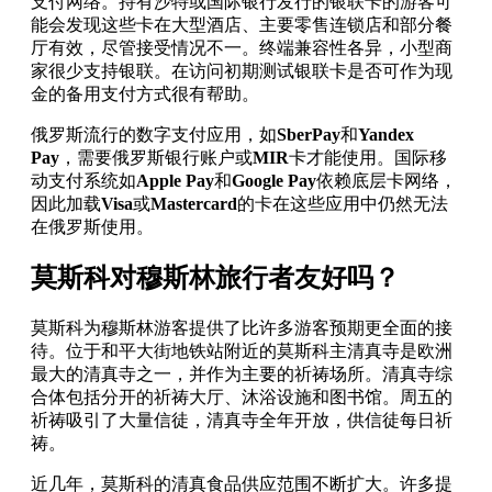
支付网络。持有沙特或国际银行发行的银联卡的游客可
能会发现这些卡在大型酒店、主要零售连锁店和部分餐
厅有效，尽管接受情况不一。终端兼容性各异，小型商
家很少支持银联。在访问初期测试银联卡是否可作为现
金的备用支付方式很有帮助。
俄罗斯流行的数字支付应用，如
SberPay
和
Yandex
Pay
，需要俄罗斯银行账户或
MIR
卡才能使用。国际移
动支付系统如
Apple Pay
和
Google Pay
依赖底层卡网络，
因此加载
Visa
或
Mastercard
的卡在这些应用中仍然无法
在俄罗斯使用。
莫斯科对穆斯林旅行者友好吗？
莫斯科为穆斯林游客提供了比许多游客预期更全面的接
待。位于和平大街地铁站附近的莫斯科主清真寺是欧洲
最大的清真寺之一，并作为主要的祈祷场所。清真寺综
合体包括分开的祈祷大厅、沐浴设施和图书馆。周五的
祈祷吸引了大量信徒，清真寺全年开放，供信徒每日祈
祷。
近几年，莫斯科的清真食品供应范围不断扩大。许多提