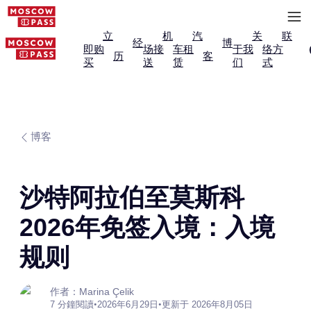
立
机
汽
关
联
经
博
即购
场接
车租
于我
络方
历
客
买
送
赁
们
式
博客
沙特阿拉伯至莫斯科
2026年免签入境：入境
规则
作者：Marina Çelik
7 分鐘閱讀
•
2026年6月29日
•
更新于 2026年8月05日