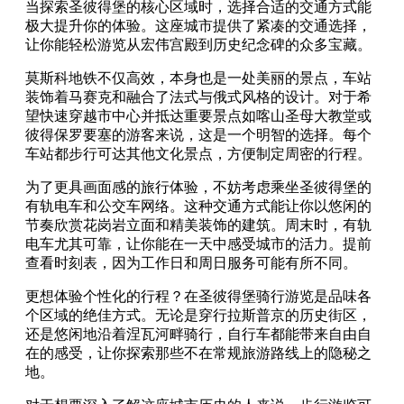
当探索圣彼得堡的核心区域时，选择合适的交通方式能
极大提升你的体验。这座城市提供了紧凑的交通选择，
让你能轻松游览从宏伟宫殿到历史纪念碑的众多宝藏。
莫斯科地铁不仅高效，本身也是一处美丽的景点，车站
装饰着马赛克和融合了法式与俄式风格的设计。对于希
望快速穿越市中心并抵达重要景点如喀山圣母大教堂或
彼得保罗要塞的游客来说，这是一个明智的选择。每个
车站都步行可达其他文化景点，方便制定周密的行程。
为了更具画面感的旅行体验，不妨考虑乘坐圣彼得堡的
有轨电车和公交车网络。这种交通方式能让你以悠闲的
节奏欣赏花岗岩立面和精美装饰的建筑。周末时，有轨
电车尤其可靠，让你能在一天中感受城市的活力。提前
查看时刻表，因为工作日和周日服务可能有所不同。
更想体验个性化的行程？在圣彼得堡骑行游览是品味各
个区域的绝佳方式。无论是穿行拉斯普京的历史街区，
还是悠闲地沿着涅瓦河畔骑行，自行车都能带来自由自
在的感受，让你探索那些不在常规旅游路线上的隐秘之
地。