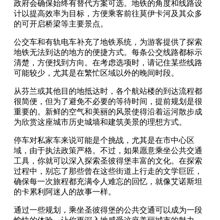
政府会确保始终有替代方案可选。地铁的角度和线路设
计以提高效率为目标，方便乘客前往莫伊卡河及其众多
的可开启桥梁等主要景点。
公交车和有轨电车补充了地铁系统，为游客提供了探索
地铁无法到达的地方的便捷方式。每条公交线路都标示
清楚，方便找到方向。在考虑选项时，请记住某些线路
可能较少，尤其是在繁忙区域以外的晚间时段。
从芬兰或其他目的地抵达时，各个航站楼的到达流程都
很简便，但为了避免不必要的等待时间，提前规划是很
重要的。新鲜的空气和美丽的风景使得沿着运河散步成
为欣赏这座城市历史城墙和建筑美景的理想方式。
停车对私家车来说可能是个挑战，尤其是在市中心区
域，由于执法政策严格。不过，如果愿意乘坐公共交通
工具，你就可以深入探索圣彼得堡丰富的文化。在探索
过程中，别忘了那些曾在这些街道上行走的文学巨匠，
确保每一次旅程都充满令人难忘的回忆，就像艾诺斯坦
的卡累利阿迷人的故事一样。
通过一些规划，乘坐圣彼得堡的公共交通可以成为一段