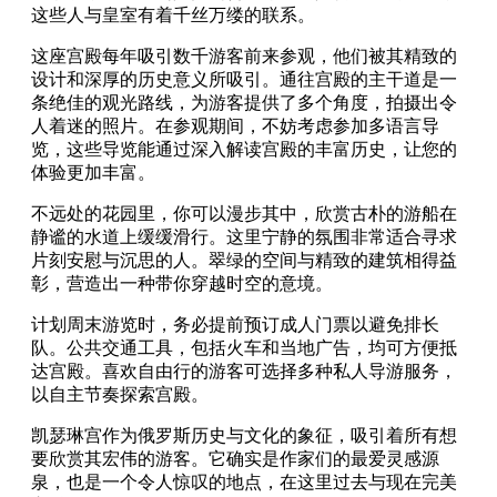
这些人与皇室有着千丝万缕的联系。
这座宫殿每年吸引数千游客前来参观，他们被其精致的
设计和深厚的历史意义所吸引。通往宫殿的主干道是一
条绝佳的观光路线，为游客提供了多个角度，拍摄出令
人着迷的照片。在参观期间，不妨考虑参加多语言导
览，这些导览能通过深入解读宫殿的丰富历史，让您的
体验更加丰富。
不远处的花园里，你可以漫步其中，欣赏古朴的游船在
静谧的水道上缓缓滑行。这里宁静的氛围非常适合寻求
片刻安慰与沉思的人。翠绿的空间与精致的建筑相得益
彰，营造出一种带你穿越时空的意境。
计划周末游览时，务必提前预订成人门票以避免排长
队。公共交通工具，包括火车和当地广告，均可方便抵
达宫殿。喜欢自由行的游客可选择多种私人导游服务，
以自主节奏探索宫殿。
凯瑟琳宫作为俄罗斯历史与文化的象征，吸引着所有想
要欣赏其宏伟的游客。它确实是作家们的最爱灵感源
泉，也是一个令人惊叹的地点，在这里过去与现在完美