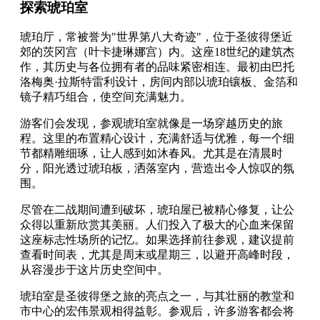
探索琥珀室
琥珀厅，常被誉为"世界第八大奇迹"，位于圣彼得堡近
郊的茨冈宫（叶卡捷琳娜宫）内。这座18世纪的建筑杰
作，其历史与各位拥有者的品味紧密相连。最初由巴托
洛梅奥·拉斯特雷利设计，房间内部以琥珀镶板、金箔和
镜子精巧组合，使空间充满魅力。
游客们会发现，参观琥珀室就像是一场穿越历史的旅
程。这里的布置精心设计，充满舒适与优雅，每一个细
节都精雕细琢，让人感到如沐春风。尤其是在清晨时
分，阳光透过琥珀板，洒落室内，营造出令人惊叹的氛
围。
尽管在二战期间遭到破坏，琥珀屋已被精心修复，让公
众得以重新欣赏其美丽。人们投入了极大的心血来保留
这座标志性场所的记忆。如果选择前往参观，建议提前
查看时间表，尤其是周末或星期三，以避开高峰时段，
从容漫步于这片历史空间中。
琥珀室是圣彼得堡之旅的亮点之一，与其壮丽的教堂和
市中心的宏伟景观相得益彰。参观后，许多游客都会将