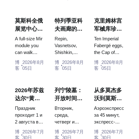
莫斯科全俄
特列季亚科
克里姆林宫
展览中心
夫画廊的杰
军械库珍
“宇宙馆”：
作：值得为
宝：法贝热
A full-size Mir
Repin,
Ten Imperial
俄罗斯最大
此安排行程
彩蛋、宝座
module you
Vasnetsov,
Fabergé eggs,
can walk
Shishkin,
the Cap of
的太空展览
的画作
与加冕礼服
through, the
Vrubel, Serov
Monomakh,
馆内景
博
2026年8月
博
2026年8月
博
2026年8月
Energia–
and Surikov
the double
客
05日
客
05日
客
05日
Buran model,
— the works
throne of two
scorched
that stop
boy tsars and
descent
people, where
the coronation
2026年苏兹
列宁陵墓：
从多莫杰多
capsules and
they hang,
dress of
达尔“黄瓜
开放时间、
沃到莫斯科
120 pieces of
and why
Catherine...
节”：门
入场和与克
市中心：乘
flight...
booking the...
Праздник
Вторник,
Аэроэкспресс
票、日期及
里姆林宫的
坐空铁、公
проходит 1 и
среда,
за 45 минут,
2 августа в
четверг и
экспресс-
从莫斯科如
主要混淆
交车或电车
Музее
суббота с
автобус за
何前往
博
2026年7月
博
2026年7月
博
2026年7月
деревянного
10:00 до
450 рублей,
客
30日
客
30日
客
30日