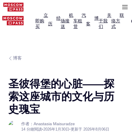
立
机
汽
关
联
经
博
即购
场接
车租
于我
络方
历
客
买
送
赁
们
式
博客
圣彼得堡的心脏——探
索这座城市的文化与历
史瑰宝
作者：Anastasia Maisuradze
14 分鐘閱讀
•
2026年1月30日
•
更新于 2026年8月06日