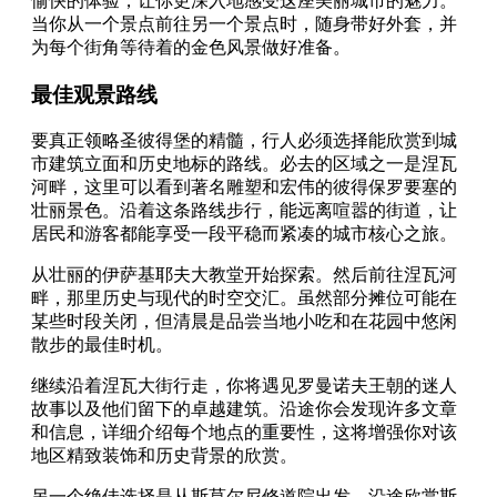
愉快的体验，让你更深入地感受这座美丽城市的魅力。
当你从一个景点前往另一个景点时，随身带好外套，并
为每个街角等待着的金色风景做好准备。
最佳观景路线
要真正领略圣彼得堡的精髓，行人必须选择能欣赏到城
市建筑立面和历史地标的路线。必去的区域之一是涅瓦
河畔，这里可以看到著名雕塑和宏伟的彼得保罗要塞的
壮丽景色。沿着这条路线步行，能远离喧嚣的街道，让
居民和游客都能享受一段平稳而紧凑的城市核心之旅。
从壮丽的伊萨基耶夫大教堂开始探索。然后前往涅瓦河
畔，那里历史与现代的时空交汇。虽然部分摊位可能在
某些时段关闭，但清晨是品尝当地小吃和在花园中悠闲
散步的最佳时机。
继续沿着涅瓦大街行走，你将遇见罗曼诺夫王朝的迷人
故事以及他们留下的卓越建筑。沿途你会发现许多文章
和信息，详细介绍每个地点的重要性，这将增强你对该
地区精致装饰和历史背景的欣赏。
另一个绝佳选择是从斯莫尔尼修道院出发，沿途欣赏斯