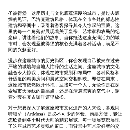
圣彼得堡，这座历史与文化底蕴深厚的城市，是过去辉
煌的见证。巴洛克建筑风格，体现在全市各处的标志性
建筑和亭阁中，吸引着游客探寻其令人惊叹的宝藏。这
里的每一个角落都展现着关于皇帝、艺术家和农民的纪
念碑，讲述着他们的故事。当你抵达这座充满活力的城
市时，会发现圣彼得堡的核心充满着各种活动，满足不
同的兴趣爱好。
漫步在这座城市的历史街区，你会发现自己被夹在过去
严峻的城墙与当地人忙碌的生活之间。这座城市的文化
融合令人惊叹，体现在城市规划和布局中，各种风格和
舒适度的精美房间和展览空间交相辉映。即使在周末，
这座城市依然敞开怀抱，迎接每一个人，无论你是在探
索城市天际线的最高点，还是在清晨凉爽的空气中，穿
着外套在复古咖啡馆里放松。
对于想要深入了解这座城市文化遗产的人来说，参观阿
特穆萨（ArtMusa）是必不可少的体验。购票方便，能让
您欣赏到各个时代大师的精彩展览。每一场展览都展现
了这座城市艺术灵魂的窗口，而背景中艺术爱好者的交