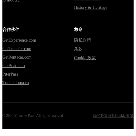
联络方式
History & Heritage
合作伙伴
救命
GetExperience.com
隐私政策
GetTransfer.com
条款
GetRentacar.com
Cookie 政策
GetBoat.com
PiterPass
Tutkakdoma.ru
©
2026
Moscow Pass
. All rights reserved.
隐私政策
条款
Cookie 政策