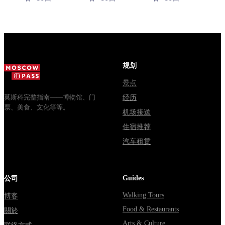
зодчества.
13:00, вход
социальный
Сколько
бесплатный.
автобус и
стоят
Почему
обычная
билеты, как
источники
электричка.
доехать из
расходятся в
Все способы
Москвы
днях, чем
уехать из...
规划
через
Мавзолей
Владими...
от...
景点
莫斯科完整指南——博物馆、门
经历
票、美食、文化等等。
机场接送
住宿推荐
汽车租赁
Guides
公司
Walking Tours
博客
Food & Restaurants
關於
Arts & Culture