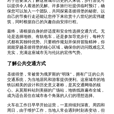
对于想要深入了解这座城市历史的人来说，步行游览可
以提供令人着迷的见解。许多旅行社提供临时预订，确
保您可以加入一个团队，共同探索圣彼得堡的秘密。以
自己的节奏行走还能让您停下来欣赏十八世纪的宏伟建
筑，同时根据自己的兴趣自由安排行程。
最终，请根据自身的舒适度和安全性选择交通方式。无
论是选择地铁、有轨电车，还是参加导览步行，每种方
式都有其独特优势。只要稍作规划并保持冒险精神，你
就能穿越圣彼得堡的核心区域，确保你的访问既难忘又
充实，充满这座城市无与伦比的宏伟气势。
了解公共交通方式
圣彼得堡，常被誉为俄罗斯的"明珠"，拥有广泛的公共
交通系统，为当地居民和游客提供便利。这座城市的地
铁以精美的设计和历史意义著称，是其交通网络的核
心。从莫斯科站到美丽的广场站，地铁线路遍布全城，
成为适合居住在城市各个角落的人们的理想选择。
火车在工作日早早开始运营，一直持续到深夜。周四和
周日，由于维护工作，当地人常会遇到时刻表变动，但