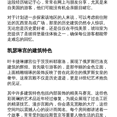
这段经历铭记于心，常常在网上与朋友分享，尤其是来
自美国的游客，他们可能没有机会亲眼目睹它。
对于计划进一步探索该地区的人来说，可以考虑前往附
近的瓦西里岛或广场，那里的历史建筑仍然令人惊叹。
无论您是历史爱好者，还是仅仅在寻找美景，琥珀室为
您提供了圣彼得堡最佳体验之一，确保每位游客都能带
走难忘的回忆。
凯瑟琳宫的建筑特色
叶卡捷琳娜宫位于茨茨科耶塞洛，展现了俄罗斯巴洛克
建筑的辉煌。首先吸引游客的，是那华丽的金色立面，
上面精雕细琢的装饰反映了曾在此居住的俄罗斯女皇的
奢华。这座宫殿不仅是历史遗迹，更是18世纪艺术抱负
的见证。
其中许多建筑特色包括内部装饰的精美马赛克。这些色
彩斑斓的艺术品近年经过修复，为观众展现了过去工匠
的精湛技艺。漫步宫殿内，你会遇见宽敞的大厅，这些
空间均以震撼人心的设计而闻名。每个房间都讲述着一
个故事，常常受到如拉斯普京等重要人物生活的启发，