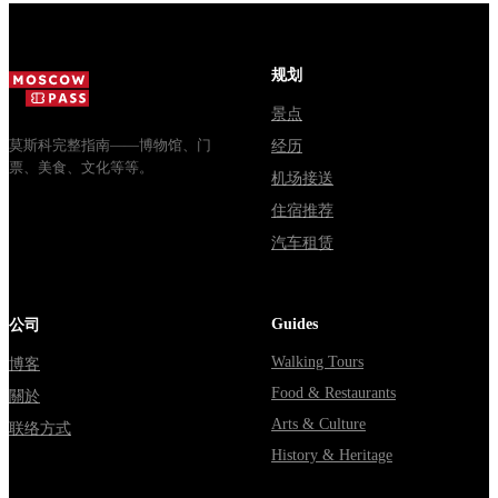
билеты, как
источники
электричка.
доехать из
расходятся в
Все способы
Москвы
днях, чем
уехать из...
规划
через
Мавзолей
Владими...
от...
景点
莫斯科完整指南——博物馆、门
经历
票、美食、文化等等。
机场接送
住宿推荐
汽车租赁
Guides
公司
Walking Tours
博客
Food & Restaurants
關於
Arts & Culture
联络方式
History & Heritage