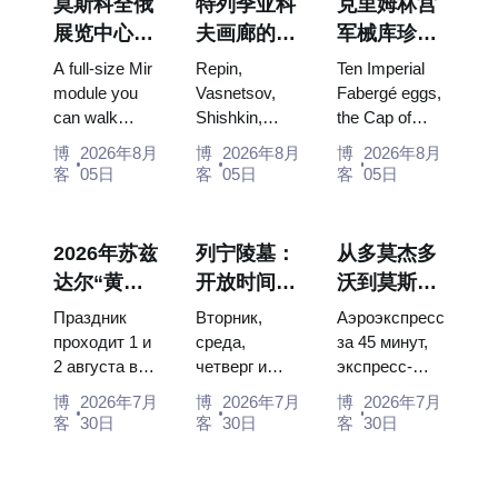
莫斯科全俄
特列季亚科
克里姆林宫
展览中心
夫画廊的杰
军械库珍
“宇宙馆”：
作：值得为
宝：法贝热
A full-size Mir
Repin,
Ten Imperial
俄罗斯最大
此安排行程
彩蛋、宝座
module you
Vasnetsov,
Fabergé eggs,
can walk
Shishkin,
the Cap of
的太空展览
的画作
与加冕礼服
through, the
Vrubel, Serov
Monomakh,
馆内景
博
2026年8月
博
2026年8月
博
2026年8月
Energia–
and Surikov
the double
客
05日
客
05日
客
05日
Buran model,
— the works
throne of two
scorched
that stop
boy tsars and
descent
people, where
the coronation
2026年苏兹
列宁陵墓：
从多莫杰多
capsules and
they hang,
dress of
达尔“黄瓜
开放时间、
沃到莫斯科
120 pieces of
and why
Catherine...
节”：门
入场和与克
市中心：乘
flight...
booking the...
Праздник
Вторник,
Аэроэкспресс
票、日期及
里姆林宫的
坐空铁、公
проходит 1 и
среда,
за 45 минут,
2 августа в
четверг и
экспресс-
从莫斯科如
主要混淆
交车或电车
Музее
суббота с
автобус за
何前往
博
2026年7月
博
2026年7月
博
2026年7月
деревянного
10:00 до
450 рублей,
客
30日
客
30日
客
30日
зодчества.
13:00, вход
социальный
Сколько
бесплатный.
автобус и
стоят
Почему
обычная