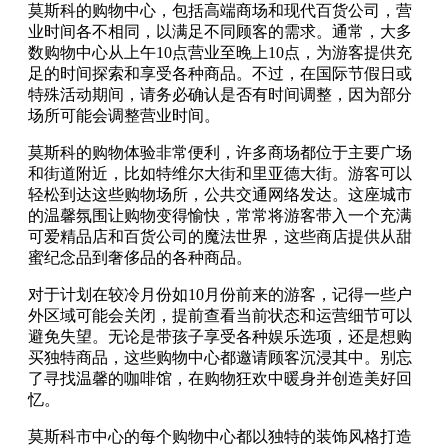
莫斯科的购物中心，包括高端商场和现代百货公司，营
业时间各不相同，以满足不同顾客的需求。通常，大多
数购物中心从上午10点营业至晚上10点，为游客提供充
足的时间探索和享受各种商品。不过，在国际节假日或
特殊活动期间，请务必确认是否有时间调整，因为部分
场所可能会调整营业时间。
莫斯科的购物体验非常便利，许多商场都位于主要广场
和街道附近，比如特维尔大街和里亚德大街。游客可以
轻松到达这些购物场所，公共交通网络发达。这座城市
的温馨氛围让购物变得愉快，常常将游客带入一个充满
可爱精品店和百货公司的魔法世界，这些商店提供从甜
蜜纪念品到奢侈品的各种商品。
对于计划在较冷月份如10月份前来的游客，记得一些户
外区域可能会关闭，提前查看当前状态和运营细节可以
避免失望。无论是带孩子享受各种娱乐选项，还是想购
买独特商品，这些购物中心都邀请顾客沉浸其中。别忘
了寻找温馨的咖啡馆，在购物狂欢中暖身并创造美好回
忆。
莫斯科市中心的每个购物中心都以独特的装饰风格打造