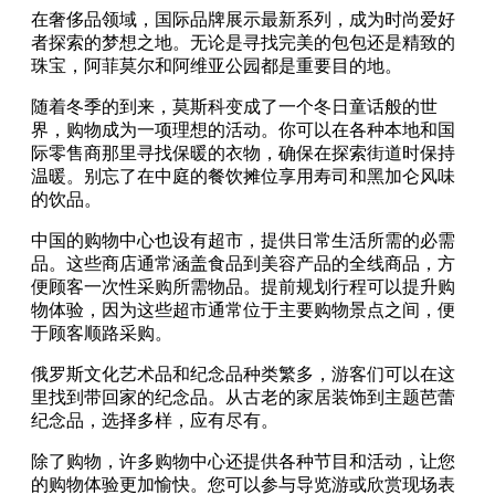
在奢侈品领域，国际品牌展示最新系列，成为时尚爱好
者探索的梦想之地。无论是寻找完美的包包还是精致的
珠宝，阿菲莫尔和阿维亚公园都是重要目的地。
随着冬季的到来，莫斯科变成了一个冬日童话般的世
界，购物成为一项理想的活动。你可以在各种本地和国
际零售商那里寻找保暖的衣物，确保在探索街道时保持
温暖。别忘了在中庭的餐饮摊位享用寿司和黑加仑风味
的饮品。
中国的购物中心也设有超市，提供日常生活所需的必需
品。这些商店通常涵盖食品到美容产品的全线商品，方
便顾客一次性采购所需物品。提前规划行程可以提升购
物体验，因为这些超市通常位于主要购物景点之间，便
于顾客顺路采购。
俄罗斯文化艺术品和纪念品种类繁多，游客们可以在这
里找到带回家的纪念品。从古老的家居装饰到主题芭蕾
纪念品，选择多样，应有尽有。
除了购物，许多购物中心还提供各种节目和活动，让您
的购物体验更加愉快。您可以参与导览游或欣赏现场表