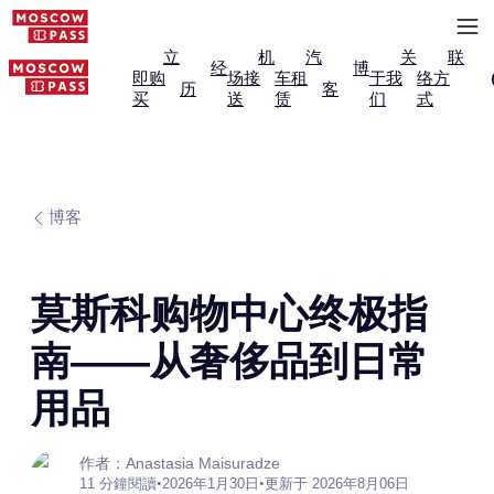
立
机
汽
关
联
经
博
即购
场接
车租
于我
络方
历
客
买
送
赁
们
式
博客
莫斯科购物中心终极指
南——从奢侈品到日常
用品
作者：Anastasia Maisuradze
11 分鐘閱讀
•
2026年1月30日
•
更新于 2026年8月06日