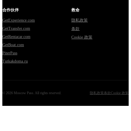
合作伙伴
救命
GetExperience.com
隐私政策
GetTransfer.com
条款
GetRentacar.com
Cookie 政策
GetBoat.com
PiterPass
Tutkakdoma.ru
©
2026
Moscow Pass
. All rights reserved.
隐私政策
条款
Cookie 政策