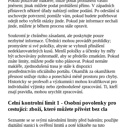
Pokud používáte makléře, může podat prohlášení vaším
jménem; jinak můžete podat prohlášení přímo. V západních
přístavech některé úřady nabízejí online podání. Po odeslání si
uschovejte potvrzení; pomůže vám, pokud budete potřebovat
odejít nebo vyřešit otázky jinde. Pokud jste informace nechali
jinde, můžete je během procesu stále opravit.
Soukromí je chráněno zásadami, ale poskytujte pouze
nezbytné informace. Úředníci mohou provádět prohlídky;
promyslete si své položky, abyste se vyhnuli přinášení
nedeklarovatelných kusů. Menší položky a účtenky by měly
být uchovávány pohromadě, aby se předešlo zmatkům. Pokud
znáte limity, můžete podle toho plánovat. Pokud nemáte
makléře, zjednodušená trasa je stále k dispozici
prostřednictvím oficiálního portálu. Okamžik za okamžikem
přesnost snižuje riziko a ponechává méně prostoru pro chyby.
Historicky se profesoři a výzkumníci mohou kvalifikovat pro
individuální výjimky nebo zjednodušené zpracování. Ti, kteří
znají pravidla, mohou urychlit zpracování.
Celní kontrolní limit 1 - Osobní povolenky pro
cestující: zboží, které můžete přivézt bez cla
Seznamte se se svými národními limity před balením; použijte
digitální stanici k ověření limitů a poté klikněte na tuto