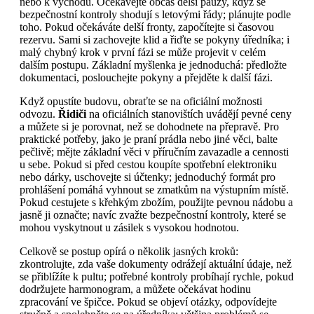
nebo k východu. Očekávejte občas delší pauzy, když se
bezpečnostní kontroly shodují s letovými řády; plánujte podle
toho. Pokud očekáváte delší fronty, započítejte si časovou
rezervu. Sami si zachovejte klid a řiďte se pokyny úředníka; i
malý chybný krok v první fázi se může projevit v celém
dalším postupu. Základní myšlenka je jednoduchá: předložte
dokumentaci, poslouchejte pokyny a přejděte k další fázi.
Když opustíte budovu, obraťte se na oficiální možnosti
odvozu.
Řidiči
na oficiálních stanovištích uvádějí pevné ceny
a můžete si je porovnat, než se dohodnete na přepravě. Pro
praktické potřeby, jako je praní prádla nebo jiné věci, balte
pečlivě; mějte základní věci v příručním zavazadle a cennosti
u sebe. Pokud si před cestou koupíte spotřební elektroniku
nebo dárky, uschovejte si účtenky; jednoduchý formát pro
prohlášení pomáhá vyhnout se zmatkům na výstupním místě.
Pokud cestujete s křehkým zbožím, použijte pevnou nádobu a
jasně ji označte; navíc zvažte bezpečnostní kontroly, které se
mohou vyskytnout u zásilek s vysokou hodnotou.
Celkově se postup opírá o několik jasných kroků:
zkontrolujte, zda vaše dokumenty odrážejí aktuální údaje, než
se přiblížíte k pultu; potřebné kontroly probíhají rychle, pokud
dodržujete harmonogram, a můžete očekávat hodinu
zpracování ve špičce. Pokud se objeví otázky, odpovídejte