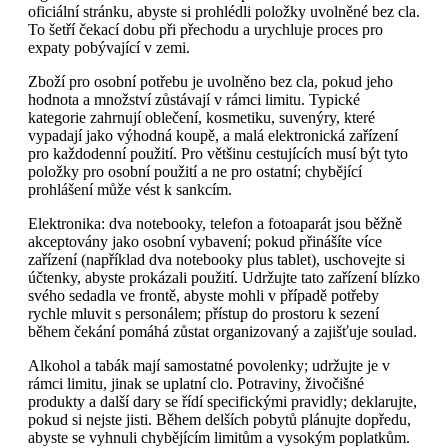
oficiální stránku, abyste si prohlédli položky uvolněné bez cla.
To šetří čekací dobu při přechodu a urychluje proces pro
expaty pobývající v zemi.
Zboží pro osobní potřebu je uvolněno bez cla, pokud jeho
hodnota a množství zůstávají v rámci limitu. Typické
kategorie zahrnují oblečení, kosmetiku, suvenýry, které
vypadají jako výhodná koupě, a malá elektronická zařízení
pro každodenní použití. Pro většinu cestujících musí být tyto
položky pro osobní použití a ne pro ostatní; chybějící
prohlášení může vést k sankcím.
Elektronika: dva notebooky, telefon a fotoaparát jsou běžně
akceptovány jako osobní vybavení; pokud přinášíte více
zařízení (například dva notebooky plus tablet), uschovejte si
účtenky, abyste prokázali použití. Udržujte tato zařízení blízko
svého sedadla ve frontě, abyste mohli v případě potřeby
rychle mluvit s personálem; přístup do prostoru k sezení
během čekání pomáhá zůstat organizovaný a zajišťuje soulad.
Alkohol a tabák mají samostatné povolenky; udržujte je v
rámci limitu, jinak se uplatní clo. Potraviny, živočišné
produkty a další dary se řídí specifickými pravidly; deklarujte,
pokud si nejste jisti. Během delších pobytů plánujte dopředu,
abyste se vyhnuli chybějícím limitům a vysokým poplatkům.