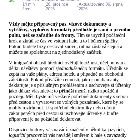
14 min
28. prosince
Aktualizováno 06. srpna
•
•
čtení
2025
2026
Vždy mějte připravený pas, vízové dokumenty a
vytištěný, vyplněný formulář; předložte je sami u prvního
pultu, než se zařadíte do fronty.
Tím se urychlí počáteční
krok a zkrátí se čas ve vstupní hale, a to i během špičky.
Pokud budete brzy cestovat znovu, rutina zůstává stejná a
můžete se spolehnout na zjednodušený začátek.
V imigrační oblasti úředníci ověřují totožnost, účel pobytu a
délku návštěvy pomocí
zjednodušeného
formátu. Úředník se
zeptá na vaše plány, adresu hotelu a případně na obchodní
záležitosti. Pokud přivážíte cennosti, jako jsou diamanty,
deklarujte je s příslušným prohlášením a uschovejte si účtenky
jako důkaz vlastnictví; to
přináší
menší riziko zpoždění
později. Měli byste mít veškeré potřebné dokumenty s sebou
před cestou a vyvarovat se volných poznámek, které by se
mohly roztrhnout. U spotřební elektroniky nebo dárků
zakoupených před cestou si uschovejte účtenky a buďte
připraveni je na požádání deklarovat.
Dispozice budovy vás navádí: značení v několika jazycích,
logističtí
pracovníci vás navádějí směrem k hale s zavazadly