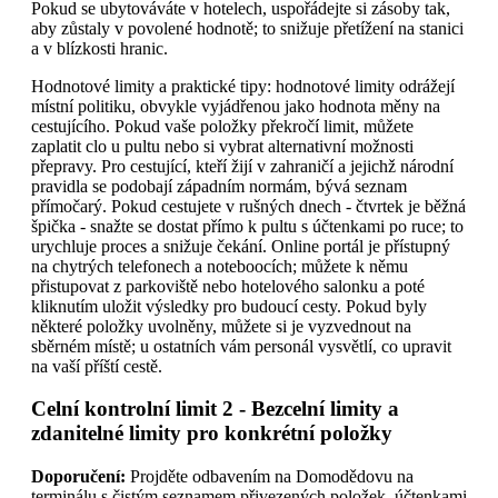
Pokud se ubytováváte v hotelech, uspořádejte si zásoby tak,
aby zůstaly v povolené hodnotě; to snižuje přetížení na stanici
a v blízkosti hranic.
Hodnotové limity a praktické tipy: hodnotové limity odrážejí
místní politiku, obvykle vyjádřenou jako hodnota měny na
cestujícího. Pokud vaše položky překročí limit, můžete
zaplatit clo u pultu nebo si vybrat alternativní možnosti
přepravy. Pro cestující, kteří žijí v zahraničí a jejichž národní
pravidla se podobají západním normám, bývá seznam
přímočarý. Pokud cestujete v rušných dnech - čtvrtek je běžná
špička - snažte se dostat přímo k pultu s účtenkami po ruce; to
urychluje proces a snižuje čekání. Online portál je přístupný
na chytrých telefonech a noteboocích; můžete k němu
přistupovat z parkoviště nebo hotelového salonku a poté
kliknutím uložit výsledky pro budoucí cesty. Pokud byly
některé položky uvolněny, můžete si je vyzvednout na
sběrném místě; u ostatních vám personál vysvětlí, co upravit
na vaší příští cestě.
Celní kontrolní limit 2 - Bezcelní limity a
zdanitelné limity pro konkrétní položky
Doporučení:
Projděte odbavením na Domodědovu na
terminálu s čistým seznamem přivezených položek, účtenkami