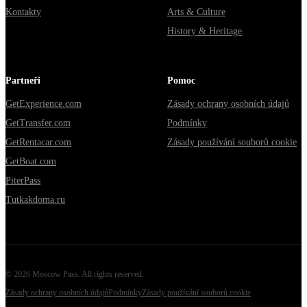
Kontakty
Arts & Culture
History & Heritage
Partneři
Pomoc
GetExperience.com
Zásady ochrany osobních údajů
GetTransfer.com
Podmínky
GetRentacar.com
Zásady používání souborů cookie
GetBoat.com
PiterPass
Tutkakdoma.ru
©
2026
Moscow Pass
. All rights reserved.
Zásady ochrany osobních údajů
Podmínky
Zásady používání souborů cookie