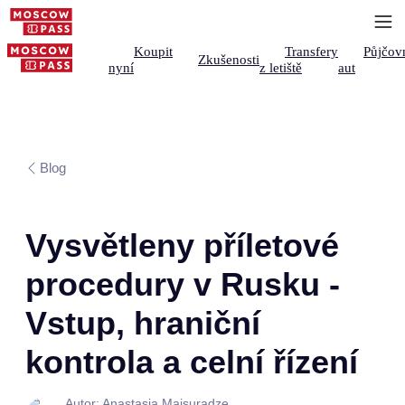
Koupit
Transfery
Půjčov
Zkušenosti
nyní
z letiště
aut
Blog
Vysvětleny příletové
procedury v Rusku -
Vstup, hraniční
kontrola a celní řízení
Autor: Anastasia Maisuradze