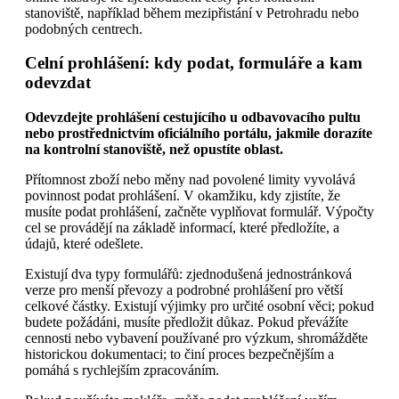
stanoviště, například během mezipřistání v Petrohradu nebo
podobných centrech.
Celní prohlášení: kdy podat, formuláře a kam
odevzdat
Odevzdejte prohlášení cestujícího u odbavovacího pultu
nebo prostřednictvím oficiálního portálu, jakmile dorazíte
na kontrolní stanoviště, než opustíte oblast.
Přítomnost zboží nebo měny nad povolené limity vyvolává
povinnost podat prohlášení. V okamžiku, kdy zjistíte, že
musíte podat prohlášení, začněte vyplňovat formulář. Výpočty
cel se provádějí na základě informací, které předložíte, a
údajů, které odešlete.
Existují dva typy formulářů: zjednodušená jednostránková
verze pro menší převozy a podrobné prohlášení pro větší
celkové částky. Existují výjimky pro určité osobní věci; pokud
budete požádáni, musíte předložit důkaz. Pokud převážíte
cennosti nebo vybavení používané pro výzkum, shromážděte
historickou dokumentaci; to činí proces bezpečnějším a
pomáhá s rychlejším zpracováním.