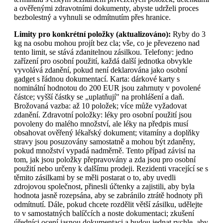
a ověřenými zdravotními dokumenty, abyste udrželi proces
bezbolestný a vyhnuli se odmítnutím přes hranice.
Limity pro konkrétní položky (aktualizováno):
Ryby do 3
kg na osobu mohou projít bez cla; vše, co je převezeno nad
tento limit, se stává zdanitelnou zásilkou. Telefony: jedno
zařízení pro osobní použití, každá další jednotka obvykle
vyvolává zdanění, pokud není deklarována jako osobní
gadget s řádnou dokumentací. Karta: dárkové karty s
nominální hodnotou do 200 EUR jsou zahrnuty v povolené
částce; vyšší částky se „uplatňují" na prohlášení a daň.
Brožovaná vazba: až 10 položek; více může vyžadovat
zdanění. Zdravotní položky: léky pro osobní použití jsou
povoleny do malého množství, ale léky na předpis musí
obsahovat ověřený lékařský dokument; vitamíny a doplňky
stravy jsou posuzovány samostatně a mohou být zdaněny,
pokud množství vypadá nadměrně. Tento případ závisí na
tom, jak jsou položky přepravovány a zda jsou pro osobní
použití nebo určeny k dalšímu prodeji. Rezidenti vracející se s
těmito zásilkami by se měli postarat o to, aby uvedli
zdrojovou společnost, přinesli účtenky a zajistili, aby byla
hodnota jasně rozepsána, aby se zabránilo ztrátě hodnoty při
odmítnutí. Dále, pokud chcete rozdělit větší zásilku, udělejte
to v samostatných balíčcích a noste dokumentaci; zkušení
úředníci ocení jasnou dokumentaci a budou jednat rychle, aby