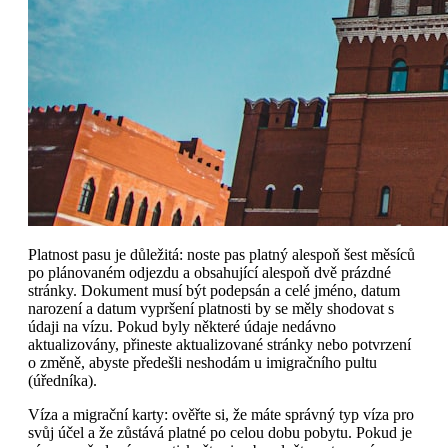
Platnost pasu je důležitá: noste pas platný alespoň šest měsíců
po plánovaném odjezdu a obsahující alespoň dvě prázdné
stránky. Dokument musí být podepsán a celé jméno, datum
narození a datum vypršení platnosti by se měly shodovat s
údaji na vízu. Pokud byly některé údaje nedávno
aktualizovány, přineste aktualizované stránky nebo potvrzení
o změně, abyste předešli neshodám u imigračního pultu
(úředníka).
Víza a migrační karty: ověřte si, že máte správný typ víza pro
svůj účel a že zůstává platné po celou dobu pobytu. Pokud je