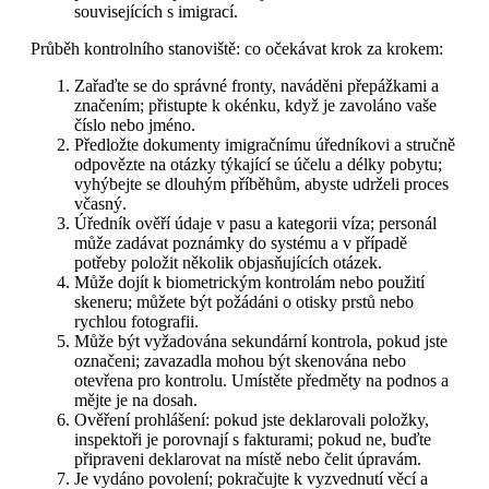
souvisejících s imigrací.
Průběh kontrolního stanoviště: co očekávat krok za krokem:
Zařaďte se do správné fronty, naváděni přepážkami a
značením; přistupte k okénku, když je zavoláno vaše
číslo nebo jméno.
Předložte dokumenty imigračnímu úředníkovi a stručně
odpovězte na otázky týkající se účelu a délky pobytu;
vyhýbejte se dlouhým příběhům, abyste udrželi proces
včasný.
Úředník ověří údaje v pasu a kategorii víza; personál
může zadávat poznámky do systému a v případě
potřeby položit několik objasňujících otázek.
Může dojít k biometrickým kontrolám nebo použití
skeneru; můžete být požádáni o otisky prstů nebo
rychlou fotografii.
Může být vyžadována sekundární kontrola, pokud jste
označeni; zavazadla mohou být skenována nebo
otevřena pro kontrolu. Umístěte předměty na podnos a
mějte je na dosah.
Ověření prohlášení: pokud jste deklarovali položky,
inspektoři je porovnají s fakturami; pokud ne, buďte
připraveni deklarovat na místě nebo čelit úpravám.
Je vydáno povolení; pokračujte k vyzvednutí věcí a