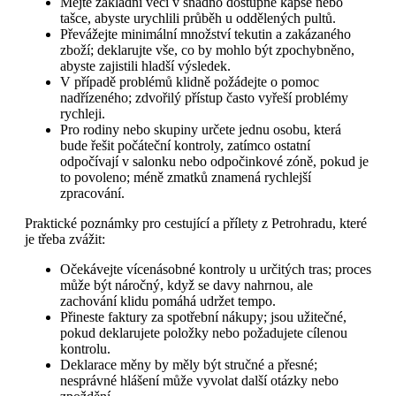
Mějte základní věci v snadno dostupné kapse nebo
tašce, abyste urychlili průběh u oddělených pultů.
Převážejte minimální množství tekutin a zakázaného
zboží; deklarujte vše, co by mohlo být zpochybněno,
abyste zajistili hladší výsledek.
V případě problémů klidně požádejte o pomoc
nadřízeného; zdvořilý přístup často vyřeší problémy
rychleji.
Pro rodiny nebo skupiny určete jednu osobu, která
bude řešit počáteční kontroly, zatímco ostatní
odpočívají v salonku nebo odpočinkové zóně, pokud je
to povoleno; méně zmatků znamená rychlejší
zpracování.
Praktické poznámky pro cestující a přílety z Petrohradu, které
je třeba zvážit:
Očekávejte vícenásobné kontroly u určitých tras; proces
může být náročný, když se davy nahrnou, ale
zachování klidu pomáhá udržet tempo.
Přineste faktury za spotřební nákupy; jsou užitečné,
pokud deklarujete položky nebo požadujete cílenou
kontrolu.
Deklarace měny by měly být stručné a přesné;
nesprávné hlášení může vyvolat další otázky nebo