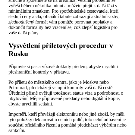
stručně a spolehněte se na úředníka; většina problémů se
vyřeší během několika minut a můžete přejít k další fázi s
minimálním zmatkem. Pro spotřebitelské cestovatele, kteří
sledují ceny a cla, oficiální tabule zobrazují aktuální sazby;
zjednodušený
formát vám pomůže porovnat poplatky a
dokončit formality bez vracení se, což zlepší logistiku pro
vaše další plány.
Vysvětlení příletových procedur v
Rusku
Připravte si pas a vízové doklady předem, abyste urychlili
přeshraniční kontroly v přístavu.
Po příletu do městského centra, jako je Moskva nebo
Petrohrad, předcházejí vstupní kontroly vaší další cestě.
Úředníci přísně ověřují totožnost, status víza a podrobnosti o
ubytování. Mějte připravené překlady nebo digitální kopie,
abyste urychlili setkání.
Importéři, kteří převážejí elektroniku nebo jiné zboží, by měli
tyto položky deklarovat u celních pultů; toto celní odbavení je
součástí oficiálního řízení a pomáhá předcházet výběrům nebo
sankcím.