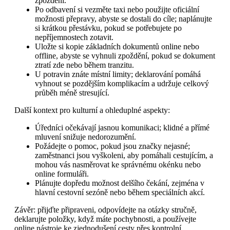
zpoždění.
Po odbavení si vezměte taxi nebo použijte oficiální
možnosti přepravy, abyste se dostali do cíle; naplánujte
si krátkou přestávku, pokud se potřebujete po
nepříjemnostech zotavit.
Uložte si kopie základních dokumentů online nebo
offline, abyste se vyhnuli zpoždění, pokud se dokument
ztratí zde nebo během tranzitu.
U potravin znáte místní limity; deklarování pomáhá
vyhnout se pozdějším komplikacím a udržuje celkový
průběh méně stresující.
Další kontext pro kulturní a ohleduplné aspekty:
Úředníci očekávají jasnou komunikaci; klidné a přímé
mluvení snižuje nedorozumění.
Požádejte o pomoc, pokud jsou značky nejasné;
zaměstnanci jsou vyškoleni, aby pomáhali cestujícím, a
mohou vás nasměrovat ke správnému okénku nebo
online formuláři.
Plánujte dopředu možnost delšího čekání, zejména v
hlavní cestovní sezóně nebo během speciálních akcí.
Závěr: přijďte připraveni, odpovídejte na otázky stručně,
deklarujte položky, když máte pochybnosti, a používejte
online nástroje ke zjednodušení cesty přes kontrolní