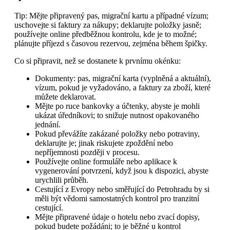
Tip: Mějte připravený pas, migrační kartu a případné vízum;
uschovejte si faktury za nákupy; deklarujte položky jasně;
používejte online předběžnou kontrolu, kde je to možné;
plánujte příjezd s časovou rezervou, zejména během špičky.
Co si připravit, než se dostanete k prvnímu okénku:
Dokumenty: pas, migrační karta (vyplněná a aktuální),
vízum, pokud je vyžadováno, a faktury za zboží, které
můžete deklarovat.
Mějte po ruce bankovky a účtenky, abyste je mohli
ukázat úředníkovi; to snižuje nutnost opakovaného
jednání.
Pokud převážíte zakázané položky nebo potraviny,
deklarujte je; jinak riskujete zpoždění nebo
nepříjemnosti později v procesu.
Používejte online formuláře nebo aplikace k
vygenerování potvrzení, když jsou k dispozici, abyste
urychlili průběh.
Cestující z Evropy nebo směřující do Petrohradu by si
měli být vědomi samostatných kontrol pro tranzitní
cestující.
Mějte připravené údaje o hotelu nebo zvací dopisy,
pokud budete požádáni; to je běžné u kontrol