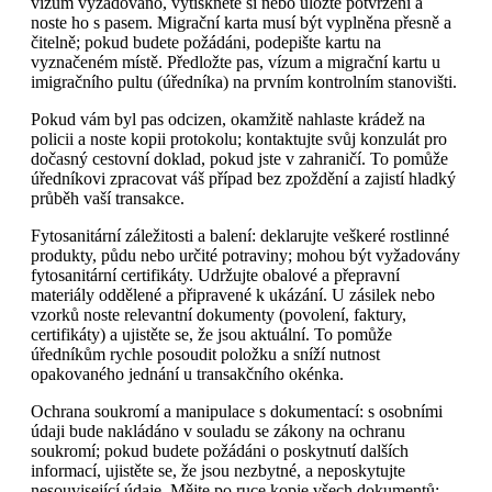
vízum vyžadováno, vytiskněte si nebo uložte potvrzení a
noste ho s pasem. Migrační karta musí být vyplněna přesně a
čitelně; pokud budete požádáni, podepište kartu na
vyznačeném místě. Předložte pas, vízum a migrační kartu u
imigračního pultu (úředníka) na prvním kontrolním stanovišti.
Pokud vám byl pas odcizen, okamžitě nahlaste krádež na
policii a noste kopii protokolu; kontaktujte svůj konzulát pro
dočasný cestovní doklad, pokud jste v zahraničí. To pomůže
úředníkovi zpracovat váš případ bez zpoždění a zajistí hladký
průběh vaší transakce.
Fytosanitární záležitosti a balení: deklarujte veškeré rostlinné
produkty, půdu nebo určité potraviny; mohou být vyžadovány
fytosanitární certifikáty. Udržujte obalové a přepravní
materiály oddělené a připravené k ukázání. U zásilek nebo
vzorků noste relevantní dokumenty (povolení, faktury,
certifikáty) a ujistěte se, že jsou aktuální. To pomůže
úředníkům rychle posoudit položku a sníží nutnost
opakovaného jednání u transakčního okénka.
Ochrana soukromí a manipulace s dokumentací: s osobními
údaji bude nakládáno v souladu se zákony na ochranu
soukromí; pokud budete požádáni o poskytnutí dalších
informací, ujistěte se, že jsou nezbytné, a neposkytujte
nesouvisející údaje. Mějte po ruce kopie všech dokumentů;