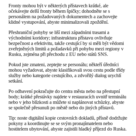
Fronty mohou být v některých přístavech krátké, ale
očekávejte delší fronty během špičky; dohodněte se s
personálem na požadovaných dokumentech a zachovejte
klidné vystupování, abyste minimalizovali zpoždění.
Přeshraniční pohyby se liší mezi západními trasami a
východními koridory; infrastruktura přístavu ovlivňuje
bezpečnost a efektivitu, takže cestující by si měli být vědomi
zveřejněných limitů a požadavků při pohybu mezi regiony v
Rusku, zejména při přechodu z EU nebo států SNS.
Pokud jste zmateni, zeptejte se personálu; někteří úředníci
mohou vyžadovat, abyste klasifikovali svou cestu podle třídy
služby nebo kategorie cestujícího, a zdvořilý dialog urychlí
setkání.
Po odbavení pokračujte do centra města nebo na přestupní
body; krátké přestávky najdete v restauracích uvnitř terminálu
nebo v jeho blízkosti a můžete si naplánovat schůzky, abyste
se společně přesunuli po městě nebo do jiných přístavů.
Tip: noste digitální kopie cestovních dokladů, přísně dodržujte
pokyny a koordinujte se se svým pronajímatelem nebo
hostitelem ubytování, abyste zajistili hladký příjezd do Ruska.