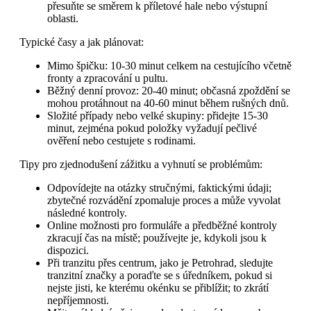
přesuňte se směrem k příletové hale nebo výstupní
oblasti.
Typické časy a jak plánovat:
Mimo špičku: 10-30 minut celkem na cestujícího včetně
fronty a zpracování u pultu.
Běžný denní provoz: 20-40 minut; občasná zpoždění se
mohou protáhnout na 40-60 minut během rušných dnů.
Složité případy nebo velké skupiny: přidejte 15-30
minut, zejména pokud položky vyžadují pečlivé
ověření nebo cestujete s rodinami.
Tipy pro zjednodušení zážitku a vyhnutí se problémům:
Odpovídejte na otázky stručnými, faktickými údaji;
zbytečné rozvádění zpomaluje proces a může vyvolat
následné kontroly.
Online možnosti pro formuláře a předběžné kontroly
zkracují čas na místě; používejte je, kdykoli jsou k
dispozici.
Při tranzitu přes centrum, jako je Petrohrad, sledujte
tranzitní značky a poraďte se s úředníkem, pokud si
nejste jisti, ke kterému okénku se přiblížit; to zkrátí
nepříjemnosti.