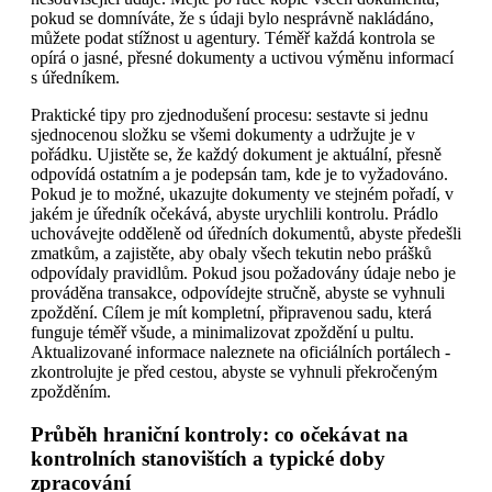
pokud se domníváte, že s údaji bylo nesprávně nakládáno,
můžete podat stížnost u agentury. Téměř každá kontrola se
opírá o jasné, přesné dokumenty a uctivou výměnu informací
s úředníkem.
Praktické tipy pro zjednodušení procesu: sestavte si jednu
sjednocenou složku se všemi dokumenty a udržujte je v
pořádku. Ujistěte se, že každý dokument je aktuální, přesně
odpovídá ostatním a je podepsán tam, kde je to vyžadováno.
Pokud je to možné, ukazujte dokumenty ve stejném pořadí, v
jakém je úředník očekává, abyste urychlili kontrolu. Prádlo
uchovávejte odděleně od úředních dokumentů, abyste předešli
zmatkům, a zajistěte, aby obaly všech tekutin nebo prášků
odpovídaly pravidlům. Pokud jsou požadovány údaje nebo je
prováděna transakce, odpovídejte stručně, abyste se vyhnuli
zpoždění. Cílem je mít kompletní, připravenou sadu, která
funguje téměř všude, a minimalizovat zpoždění u pultu.
Aktualizované informace naleznete na oficiálních portálech -
zkontrolujte je před cestou, abyste se vyhnuli překročeným
zpožděním.
Průběh hraniční kontroly: co očekávat na
kontrolních stanovištích a typické doby
zpracování