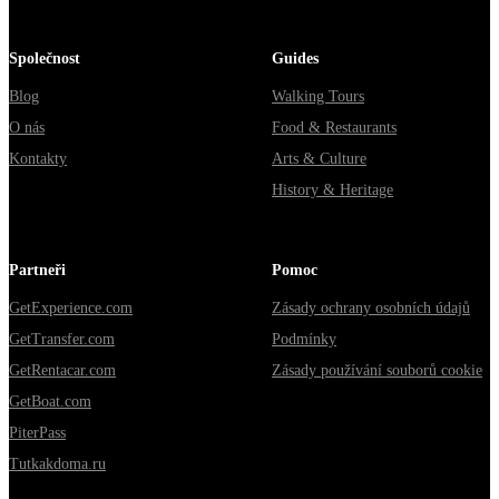
Společnost
Guides
Blog
Walking Tours
O nás
Food & Restaurants
Kontakty
Arts & Culture
History & Heritage
Partneři
Pomoc
GetExperience.com
Zásady ochrany osobních údajů
GetTransfer.com
Podmínky
GetRentacar.com
Zásady používání souborů cookie
GetBoat.com
PiterPass
Tutkakdoma.ru