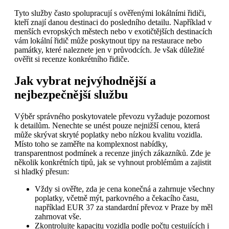
Tyto služby často spolupracují s ověřenými lokálními řidiči,
kteří znají danou destinaci do posledního detailu. Například v
menších evropských městech nebo v exotičtějších destinacích
vám lokální řidič může poskytnout tipy na restaurace nebo
památky, které naleznete jen v průvodcích. Je však důležité
ověřit si recenze konkrétního řidiče.
Jak vybrat nejvýhodnější a
nejbezpečnější službu
Výběr správného poskytovatele převozu vyžaduje pozornost
k detailům. Nenechte se unést pouze nejnižší cenou, která
může skrývat skryté poplatky nebo nízkou kvalitu vozidla.
Místo toho se zaměřte na komplexnost nabídky,
transparentnost podmínek a recenze jiných zákazníků. Zde je
několik konkrétních tipů, jak se vyhnout problémům a zajistit
si hladký přesun:
Vždy si ověřte, zda je cena konečná a zahrnuje všechny
poplatky, včetně mýt, parkovného a čekacího času,
například EUR 37 za standardní převoz v Praze by měl
zahrnovat vše.
Zkontrolujte kapacitu vozidla podle počtu cestujících i