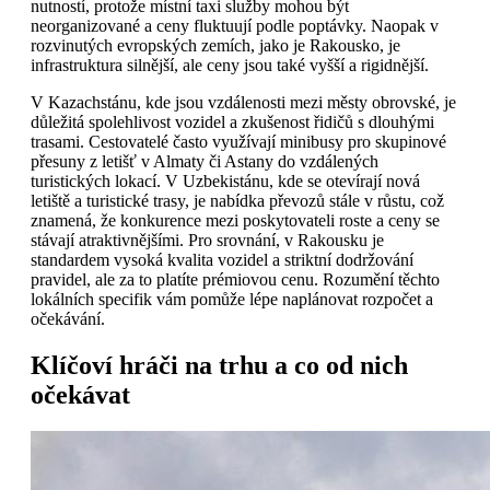
nutností, protože místní taxi služby mohou být
neorganizované a ceny fluktuují podle poptávky. Naopak v
rozvinutých evropských zemích, jako je Rakousko, je
infrastruktura silnější, ale ceny jsou také vyšší a rigidnější.
V Kazachstánu, kde jsou vzdálenosti mezi městy obrovské, je
důležitá spolehlivost vozidel a zkušenost řidičů s dlouhými
trasami. Cestovatelé často využívají minibusy pro skupinové
přesuny z letišť v Almaty či Astany do vzdálených
turistických lokací. V Uzbekistánu, kde se otevírají nová
letiště a turistické trasy, je nabídka převozů stále v růstu, což
znamená, že konkurence mezi poskytovateli roste a ceny se
stávají atraktivnějšími. Pro srovnání, v Rakousku je
standardem vysoká kvalita vozidel a striktní dodržování
pravidel, ale za to platíte prémiovou cenu. Rozumění těchto
lokálních specifik vám pomůže lépe naplánovat rozpočet a
očekávání.
Klíčoví hráči na trhu a co od nich
očekávat