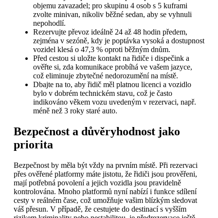
objemu zavazadel; pro skupinu 4 osob s 5 kuframi
zvolte minivan, nikoliv běžné sedan, aby se vyhnuli
nepohodlí.
Rezervujte převoz ideálně 24 až 48 hodin předem,
zejména v sezóně, kdy je poptávka vysoká a dostupnost
vozidel klesá o 47,3 % oproti běžným dnům.
Před cestou si uložte kontakt na řidiče i dispečink a
ověřte si, zda komunikace probíhá ve vašem jazyce,
což eliminuje zbytečné nedorozumění na místě.
Dbajte na to, aby řidič měl platnou licenci a vozidlo
bylo v dobrém technickém stavu, což je často
indikováno věkem vozu uvedeným v rezervaci, např.
méně než 3 roky staré auto.
Bezpečnost a důvěryhodnost jako
priorita
Bezpečnost by měla být vždy na prvním místě. Při rezervaci
přes ověřené platformy máte jistotu, že řidiči jsou prověřeni,
mají potřebná povolení a jejich vozidla jsou pravidelně
kontrolována. Mnoho platformů nyní nabízí i funkce sdílení
cesty v reálném čase, což umožňuje vašim blízkým sledovat
váš přesun. V případě, že cestujete do destinací s vyšším
rizikem kriminality nebo nestabilitou, je předrezervace ještě