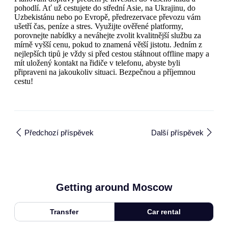
pohodlí. Ať už cestujete do střední Asie, na Ukrajinu, do
Uzbekistánu nebo po Evropě, předrezervace převozu vám
ušetří čas, peníze a stres. Využijte ověřené platformy,
porovnejte nabídky a neváhejte zvolit kvalitnější službu za
mírně vyšší cenu, pokud to znamená větší jistotu. Jedním z
nejlepších tipů je vždy si před cestou stáhnout offline mapy a
mít uložený kontakt na řidiče v telefonu, abyste byli
připraveni na jakoukoliv situaci. Bezpečnou a příjemnou
cestu!
Předchozí příspěvek
Další příspěvek
Getting around Moscow
Transfer
Car rental