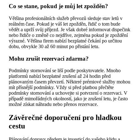
Co se stane, pokud je můj let zpožděn?
Většina profesionálních služeb převozů sleduje stav letů v
reálném čase. Pokud je váš let zpožděn, řidič o tom bude
vědět a uprží svůj příjezd. Je však dobré informovat dispečink
nebo řidiče o změně co nejdříve, zejména pokud je zpoždění
výrazné. Většina firem nabízí bezplatné čekání po určitou
dobu, obvykle 30 až 60 minut po přistání letu.
Mohu zrušit rezervaci zdarma?
Podmínky stornování se liší podle poskytovatele. Mnoho
platformů nabízí bezplatné zrušení až 24 hodin před
plánovaným časem převzetí. Některé prémiové služby mohou
mít přísnější podmínky. Vždy si před platbou přečtěte
podmínky stornování a uchovejte si potvrzení o rezervaci. V
případě mimořádných okolností, jako je zrušení letu, je často
možné získat náhradu nebo přenos rezervace.
Závěrečné doporučení pro hladkou
cestu
Plánování dopravy předem je investicí do vašeho klidu a