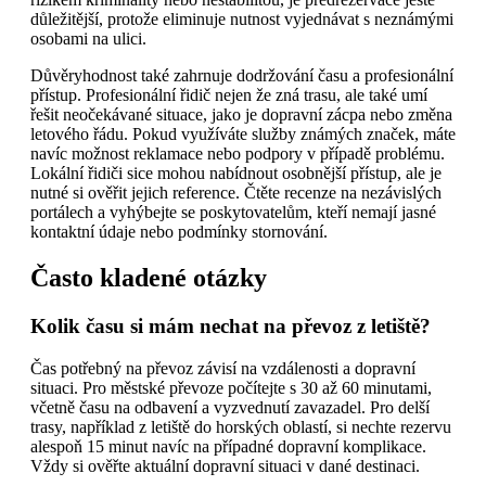
důležitější, protože eliminuje nutnost vyjednávat s neznámými
osobami na ulici.
Důvěryhodnost také zahrnuje dodržování času a profesionální
přístup. Profesionální řidič nejen že zná trasu, ale také umí
řešit neočekávané situace, jako je dopravní zácpa nebo změna
letového řádu. Pokud využíváte služby známých značek, máte
navíc možnost reklamace nebo podpory v případě problému.
Lokální řidiči sice mohou nabídnout osobnější přístup, ale je
nutné si ověřit jejich reference. Čtěte recenze na nezávislých
portálech a vyhýbejte se poskytovatelům, kteří nemají jasné
kontaktní údaje nebo podmínky stornování.
Často kladené otázky
Kolik času si mám nechat na převoz z letiště?
Čas potřebný na převoz závisí na vzdálenosti a dopravní
situaci. Pro městské převoze počítejte s 30 až 60 minutami,
včetně času na odbavení a vyzvednutí zavazadel. Pro delší
trasy, například z letiště do horských oblastí, si nechte rezervu
alespoň 15 minut navíc na případné dopravní komplikace.
Vždy si ověřte aktuální dopravní situaci v dané destinaci.