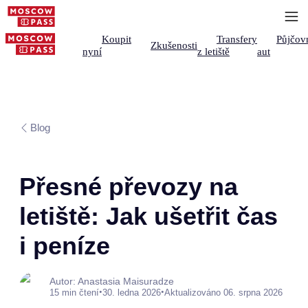
Koupit
Transfery
Půjčov
Zkušenosti
nyní
z letiště
aut
Blog
Přesné převozy na
letiště: Jak ušetřit čas
i peníze
Autor: Anastasia Maisuradze
•
•
15 min čtení
30. ledna 2026
Aktualizováno 06. srpna 2026