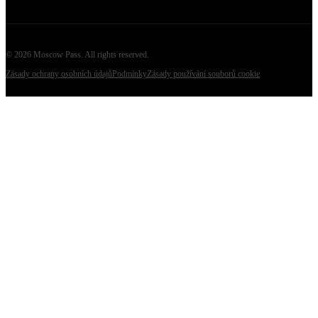
©
2026
Moscow Pass
. All rights reserved.
Zásady ochrany osobních údajů
Podmínky
Zásady používání souborů cookie