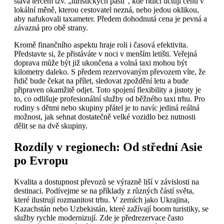
stává terčem tzv. „turistických pastí", kde řidiči účtují cenu v
lokální měně, kterou cestovatel nezná, nebo jedou oklikou,
aby nafukovali taxameter. Předem dohodnutá cena je pevná a
závazná pro obě strany.
Kromě finančního aspektu hraje roli i časová efektivita.
Představte si, že přistáváte v noci v menším letišti. Veřejná
doprava může být již ukončena a volná taxi mohou být
kilometry daleko. S předem rezervovaným převozem víte, že
řidič bude čekat na přílet, sledovat zpoždění letu a bude
připraven okamžitě odjet. Toto spojení flexibility a jistoty je
to, co odlišuje profesionální služby od běžného taxi trhu. Pro
rodiny s dětmi nebo skupiny přátel je to navíc jediná reálná
možnost, jak sehnat dostatečně velké vozidlo bez nutnosti
dělit se na dvě skupiny.
Rozdíly v regionech: Od střední Asie
po Evropu
Kvalita a dostupnost převozů se výrazně liší v závislosti na
destinaci. Podívejme se na příklady z různých částí světa,
které ilustrují rozmanitost trhu. V zemích jako Ukrajina,
Kazachstán nebo Uzbekistán, které zažívají boom turistiky, se
služby rychle modernizují. Zde je předrezervace často