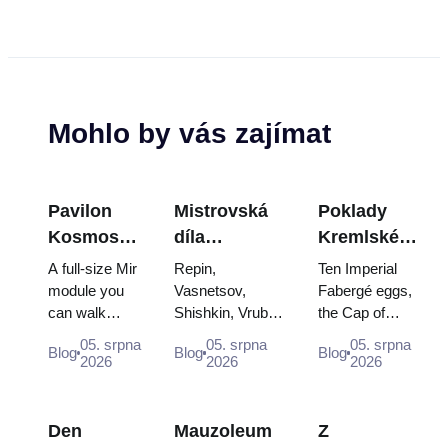
Mohlo by vás zajímat
Pavilon
Mistrovská
Poklady
Kosmos
díla
Kremlské
na VDNCh:
Treťjakovské
zbrojnice:
A full-size Mir
Repin,
Ten Imperial
Uvnitř
galerie:
Fabergého
module you
Vasnetsov,
Fabergé eggs,
can walk
Shishkin, Vrubel,
the Cap of
největší
Obrazy, kvůli
vejce, trůny
through, the
Serov and
Monomakh, the
ruské
kterým se
a
05. srpna
05. srpna
05. srpna
Blog
Blog
Blog
Energia–
Surikov — the
double throne of
2026
2026
2026
vesmírné
vyplatí
korunovační
Buran model,
works that stop
two boy tsars
výstavy
plánovat
róby
scorched
people, where
and the
descent
they hang, and
coronation dress
Den
Mauzoleum
Z
capsules and
why booking
of Catherine...