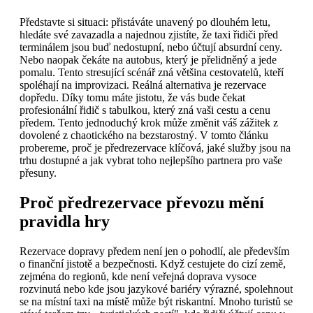
Představte si situaci: přistáváte unavený po dlouhém letu,
hledáte své zavazadla a najednou zjistíte, že taxi řidiči před
terminálem jsou buď nedostupní, nebo účtují absurdní ceny.
Nebo naopak čekáte na autobus, který je přelidněný a jede
pomalu. Tento stresující scénář zná většina cestovatelů, kteří
spoléhají na improvizaci. Reálná alternativa je rezervace
dopředu. Díky tomu máte jistotu, že vás bude čekat
profesionální řidič s tabulkou, který zná vaši cestu a cenu
předem. Tento jednoduchý krok může změnit váš zážitek z
dovolené z chaotického na bezstarostný. V tomto článku
probereme, proč je předrezervace klíčová, jaké služby jsou na
trhu dostupné a jak vybrat toho nejlepšího partnera pro vaše
přesuny.
Proč předrezervace převozu mění
pravidla hry
Rezervace dopravy předem není jen o pohodlí, ale především
o finanční jistotě a bezpečnosti. Když cestujete do cizí země,
zejména do regionů, kde není veřejná doprava vysoce
rozvinutá nebo kde jsou jazykové bariéry výrazné, spolehnout
se na místní taxi na místě může být riskantní. Mnoho turistů se