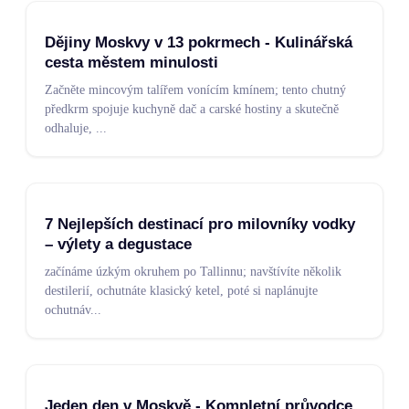
Dějiny Moskvy v 13 pokrmech - Kulinářská
cesta městem minulosti
Začněte mincovým talířem vonícím kmínem; tento chutný
předkrm spojuje kuchyně dač a carské hostiny a skutečně
odhaluje,
...
7 Nejlepších destinací pro milovníky vodky
– výlety a degustace
začínáme úzkým okruhem po Tallinnu; navštívíte několik
destilerií, ochutnáte klasický ketel, poté si naplánujte
ochutnáv
...
Jeden den v Moskvě - Kompletní průvodce