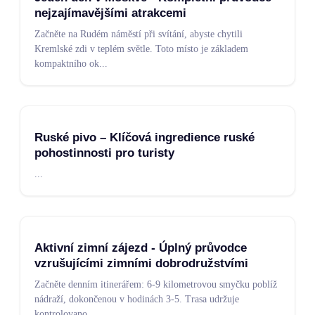
nejzajímavějšími atrakcemi
Začněte na Rudém náměstí při svítání, abyste chytili
Kremlské zdi v teplém světle. Toto místo je základem
kompaktního ok
...
Ruské pivo – Klíčová ingredience ruské
pohostinnosti pro turisty
...
Aktivní zimní zájezd - Úplný průvodce
vzrušujícími zimními dobrodružstvími
Začněte denním itinerářem: 6-9 kilometrovou smyčku poblíž
nádraží, dokončenou v hodinách 3-5. Trasa udržuje
kontrolovano
...