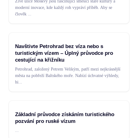
Živé ulice Moskvy jsou fascinující směsicí staré kultury a
moderní inovace, kde každý roh vypráví příběh. Aby se
člověk
...
Navštivte Petrohrad bez víza nebo s
turistickým vízem – Úplný průvodce pro
cestující na křižníku
Petrohrad, založený Petrem Velikým, patří mezi nejkrásnější
města na pobřeží Baltského moře. Nabízí úchvatné výhledy,
hi
...
Základní průvodce získáním turistického
pozvání pro ruské vízum
...