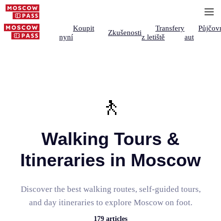
Koupit
Transfery
Půjčov
Zkušenosti
nyní
z letiště
aut
🚶
Walking Tours &
Itineraries in Moscow
Discover the best walking routes, self-guided tours,
and day itineraries to explore Moscow on foot.
179
articles