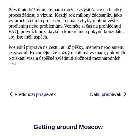
Přes tímto běžnými chybami můžete zvýšit šance na hladký
proces žádosti o vízum. Každý rok miliony žádostníků jako
vy prochází tímto procesem, a i malé chyby mohou vést k
prodlením nebo problémům. Vezměte si čas na prohlédnutí
FAQ, právních požadavků a konkrétních pokynů konzulátu,
aby jste měli úspěch.
Poslední příprava na cestu, ať už pěšky, metrem nebo autem,
je zásadní. Rozumějte, že každý detail má význam, pokud jde
o získání víza a úspěšné zvládnutí složitostí mezinárodních
cest.
Předchozí příspěvek
Další příspěvek
Getting around Moscow