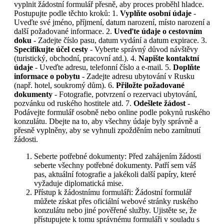
vyplnit žádostní formulář přesně, aby proces proběhl hladce.
Postupujte podle těchto kroků: 1.
Vyplňte osobní údaje
-
Uveďte své jméno, příjmení, datum narození, místo narození a
další požadované informace. 2.
Uveďte údaje o cestovním
doku
- Zadejte číslo pasu, datum vydání a datum expirace. 3.
Specifikujte účel cesty
- Vyberte správný důvod návštěvy
(turistický, obchodní, pracovní atd.). 4.
Napište kontaktní
údaje
- Uveďte adresu, telefonní číslo a e-mail. 5.
Doplňte
informace o pobytu
- Zadejte adresu ubytování v Rusku
(např. hotel, soukromý dům). 6.
Přiložte požadované
dokumenty
- Fotografie, potvrzení o rezervaci ubytování,
pozvánku od ruského hostitele atd. 7.
Odešlete žádost
-
Podávejte formulář osobně nebo online podle pokynů ruského
konzulátu. Dbejte na to, aby všechny údaje byly správně a
přesně vyplněny, aby se vyhnuli zpožděním nebo zamítnutí
žádosti.
Seberte potřebné dokumenty: Před zahájením žádosti
seberte všechny potřebné dokumenty. Patří sem váš
pas, aktuální fotografie a jakékoli další papíry, které
vyžaduje diplomatická mise.
Přístup k žádostnímu formuláři: Žádostní formulář
můžete získat přes oficiální webové stránky ruského
konzulátu nebo jiné pověřené služby. Ujistěte se, že
přístupujete k tomu správnému formuláři v souladu s