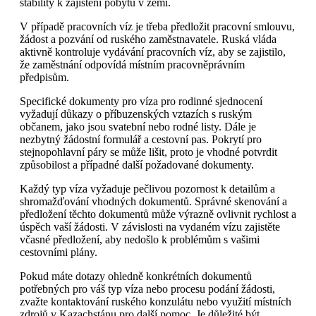
stability k zajištění pobytu v zemi.
V případě pracovních víz je třeba předložit pracovní smlouvu,
žádost a pozvání od ruského zaměstnavatele. Ruská vláda
aktivně kontroluje vydávání pracovních víz, aby se zajistilo,
že zaměstnání odpovídá místním pracovněprávním
předpisům.
Specifické dokumenty pro víza pro rodinné sjednocení
vyžadují důkazy o příbuzenských vztazích s ruským
občanem, jako jsou svatební nebo rodné listy. Dále je
nezbytný žádostní formulář a cestovní pas. Pokrytí pro
stejnopohlavní páry se může lišit, proto je vhodné potvrdit
způsobilost a případné další požadované dokumenty.
Každý typ víza vyžaduje pečlivou pozornost k detailům a
shromažďování vhodných dokumentů. Správné skenování a
předložení těchto dokumentů může výrazně ovlivnit rychlost a
úspěch vaší žádosti. V závislosti na vydaném vízu zajistěte
včasné předložení, aby nedošlo k problémům s vašimi
cestovními plány.
Pokud máte dotazy ohledně konkrétních dokumentů
potřebných pro váš typ víza nebo procesu podání žádosti,
zvažte kontaktování ruského konzulátu nebo využití místních
zdrojů v Kazachstánu pro další pomoc. Je důležité být