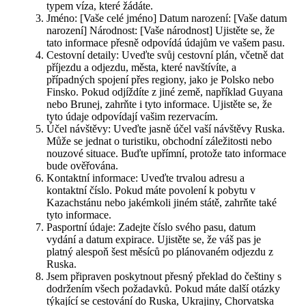
typem víza, které žádáte.
Jméno: [Vaše celé jméno] Datum narození: [Vaše datum
narození] Národnost: [Vaše národnost] Ujistěte se, že
tato informace přesně odpovídá údajům ve vašem pasu.
Cestovní detaily: Uveďte svůj cestovní plán, včetně dat
příjezdu a odjezdu, města, které navštívíte, a
případných spojení přes regiony, jako je Polsko nebo
Finsko. Pokud odjíždíte z jiné země, například Guyana
nebo Brunej, zahrňte i tyto informace. Ujistěte se, že
tyto údaje odpovídají vašim rezervacím.
Účel návštěvy: Uveďte jasně účel vaší návštěvy Ruska.
Může se jednat o turistiku, obchodní záležitosti nebo
nouzové situace. Buďte upřímní, protože tato informace
bude ověřována.
Kontaktní informace: Uveďte trvalou adresu a
kontaktní číslo. Pokud máte povolení k pobytu v
Kazachstánu nebo jakémkoli jiném státě, zahrňte také
tyto informace.
Pasportní údaje: Zadejte číslo svého pasu, datum
vydání a datum expirace. Ujistěte se, že váš pas je
platný alespoň šest měsíců po plánovaném odjezdu z
Ruska.
Jsem připraven poskytnout přesný překlad do češtiny s
dodržením všech požadavků. Pokud máte další otázky
týkající se cestování do Ruska, Ukrajiny, Chorvatska