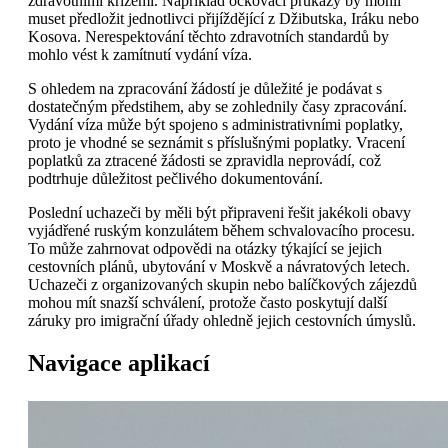
zdravotními krizemi. Například očkovací průkazy by mohli
muset předložit jednotlivci přijíždějící z Džibutska, Iráku nebo
Kosova. Nerespektování těchto zdravotních standardů by
mohlo vést k zamítnutí vydání víza.
S ohledem na zpracování žádostí je důležité je podávat s
dostatečným předstihem, aby se zohlednily časy zpracování.
Vydání víza může být spojeno s administrativními poplatky,
proto je vhodné se seznámit s příslušnými poplatky. Vracení
poplatků za ztracené žádosti se zpravidla neprovádí, což
podtrhuje důležitost pečlivého dokumentování.
Poslední uchazeči by měli být připraveni řešit jakékoli obavy
vyjádřené ruským konzulátem během schvalovacího procesu.
To může zahrnovat odpovědi na otázky týkající se jejich
cestovních plánů, ubytování v Moskvě a návratových letech.
Uchazeči z organizovaných skupin nebo balíčkových zájezdů
mohou mít snazší schválení, protože často poskytují další
záruky pro imigrační úřady ohledně jejich cestovních úmyslů.
Navigace aplikací