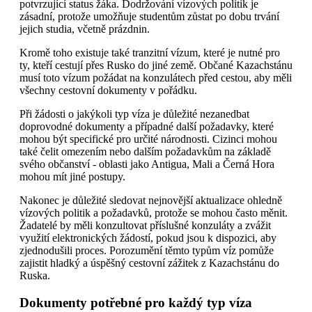
potvrzující status žáka. Dodržování vízových politik je
zásadní, protože umožňuje studentům zůstat po dobu trvání
jejich studia, včetně prázdnin.
Kromě toho existuje také tranzitní vízum, které je nutné pro
ty, kteří cestují přes Rusko do jiné země. Občané Kazachstánu
musí toto vízum požádat na konzulátech před cestou, aby měli
všechny cestovní dokumenty v pořádku.
Při žádosti o jakýkoli typ víza je důležité nezanedbat
doprovodné dokumenty a případné další požadavky, které
mohou být specifické pro určité národnosti. Cizinci mohou
také čelit omezením nebo dalším požadavkům na základě
svého občanství - oblasti jako Antigua, Mali a Černá Hora
mohou mít jiné postupy.
Nakonec je důležité sledovat nejnovější aktualizace ohledně
vízových politik a požadavků, protože se mohou často měnit.
Žadatelé by měli konzultovat příslušné konzuláty a zvážit
využití elektronických žádostí, pokud jsou k dispozici, aby
zjednodušili proces. Porozumění těmto typům víz pomůže
zajistit hladký a úspěšný cestovní zážitek z Kazachstánu do
Ruska.
Dokumenty potřebné pro každý typ víza