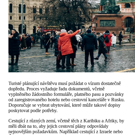
Turisté plánující návštěvu musí požádat o vízum dostatečně
dopředu. Proces vyžaduje řadu dokumentů, včetně
vyplněného žádostního formuláře, platného pasu a pozvánky
od zaregistrovaného hotelu nebo cestovní kanceláře v Rusku.
Doporučuje se vybrat ubytování, které může takové dopisy
poskytovat podle potřeby.
Cestující z různých zemí, včetně těch z Karibiku a Afriky, by
měli dbát na to, aby jejich cestovní plány odpovídaly
nejnovějším požadavkům. Například cestující z Izraele nebo