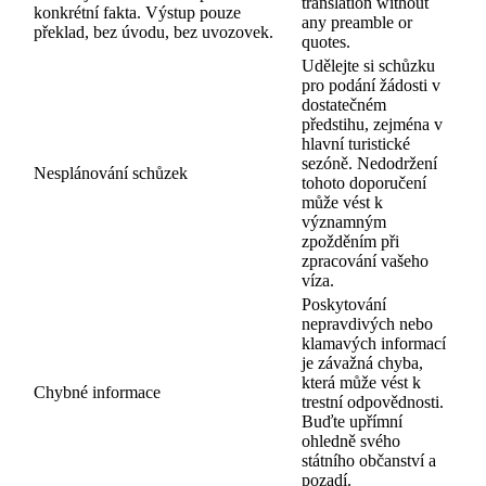
translation without
konkrétní fakta. Výstup pouze
any preamble or
překlad, bez úvodu, bez uvozovek.
quotes.
Udělejte si schůzku
pro podání žádosti v
dostatečném
předstihu, zejména v
hlavní turistické
sezóně. Nedodržení
Nesplánování schůzek
tohoto doporučení
může vést k
významným
zpožděním při
zpracování vašeho
víza.
Poskytování
nepravdivých nebo
klamavých informací
je závažná chyba,
která může vést k
Chybné informace
trestní odpovědnosti.
Buďte upřímní
ohledně svého
státního občanství a
pozadí.