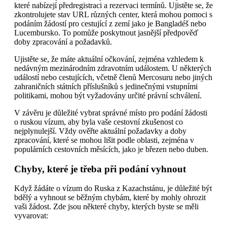
které nabízejí předregistraci a rezervaci termínů. Ujistěte se, že
zkontrolujete stav URL různých center, která mohou pomoci s
podáním žádostí pro cestující z zemí jako je Bangladéš nebo
Lucembursko. To pomůže poskytnout jasnější předpověď
doby zpracování a požadavků.
Ujistěte se, že máte aktuální očkování, zejména vzhledem k
nedávným mezinárodním zdravotním událostem. U některých
událostí nebo cestujících, včetně členů Mercosuru nebo jiných
zahraničních státních příslušníků s jedinečnými vstupními
politikami, mohou být vyžadovány určité právní schválení.
V závěru je důležité vybrat správné místo pro podání žádosti
o ruskou vízum, aby byla vaše cestovní zkušenost co
nejplynulejší. Vždy ověřte aktuální požadavky a doby
zpracování, které se mohou lišit podle oblasti, zejména v
populárních cestovních měsících, jako je březen nebo duben.
Chyby, které je třeba při podání vyhnout
Když žádáte o vízum do Ruska z Kazachstánu, je důležité být
bdělý a vyhnout se běžným chybám, které by mohly ohrozit
vaši žádost. Zde jsou některé chyby, kterých byste se měli
vyvarovat: