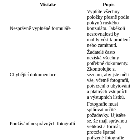
Mistake
Popis
Vyplňte všechny
položky přesně podle
pokynů ruského
Nesprávně vyplněné formuláře
konzulátu. Jakékoli
nesrovnalosti by
mohly vést k prodlení
nebo zamítnutí.
Žadatelé často
nezíská všechny
potřebné dokumenty.
Zkontrolujte si
Chybějící dokumentace
seznam, aby jste měli
vše, včetně fotografií,
potvrzení o ubytování
a platných vstupních
a výstupních lístků.
Fotografie musí
splňovat určité
požadavky. Ujistěte
se, že mají správnou
Používání nesprávných fotografií
velikost a formát,
protože špatně
pořízené fotografie