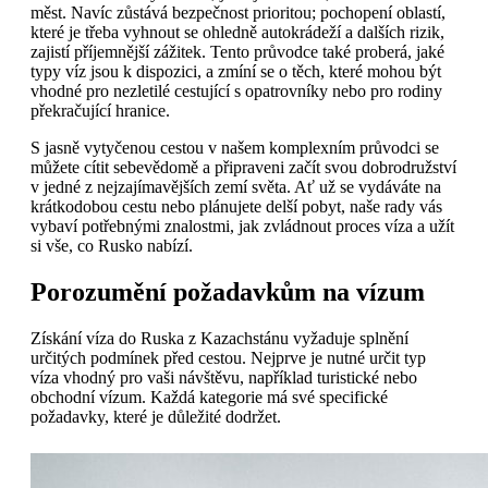
měst. Navíc zůstává bezpečnost prioritou; pochopení oblastí,
které je třeba vyhnout se ohledně autokrádeží a dalších rizik,
zajistí příjemnější zážitek. Tento průvodce také proberá, jaké
typy víz jsou k dispozici, a zmíní se o těch, které mohou být
vhodné pro nezletilé cestující s opatrovníky nebo pro rodiny
překračující hranice.
S jasně vytyčenou cestou v našem komplexním průvodci se
můžete cítit sebevědomě a připraveni začít svou dobrodružství
v jedné z nejzajímavějších zemí světa. Ať už se vydáváte na
krátkodobou cestu nebo plánujete delší pobyt, naše rady vás
vybaví potřebnými znalostmi, jak zvládnout proces víza a užít
si vše, co Rusko nabízí.
Porozumění požadavkům na vízum
Získání víza do Ruska z Kazachstánu vyžaduje splnění
určitých podmínek před cestou. Nejprve je nutné určit typ
víza vhodný pro vaši návštěvu, například turistické nebo
obchodní vízum. Každá kategorie má své specifické
požadavky, které je důležité dodržet.