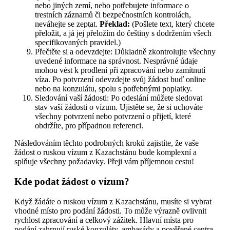
nebo jiných zemí, nebo potřebujete informace o
trestních záznamů či bezpečnostních kontrolách,
neváhejte se zeptat.
Překlad:
(Pošlete text, který chcete
přeložit, a já jej přeložím do češtiny s dodržením všech
specifikovaných pravidel.)
Přečtěte si a odevzdejte: Důkladně zkontrolujte všechny
uvedené informace na správnost. Nesprávné údaje
mohou vést k prodlení při zpracování nebo zamítnutí
víza. Po potvrzení odevzdejte svůj žádost buď online
nebo na konzulátu, spolu s potřebnými poplatky.
Sledování vaší žádosti: Po odeslání můžete sledovat
stav vaší žádosti o vízum. Ujistěte se, že si uchováte
všechny potvrzení nebo potvrzení o přijetí, které
obdržíte, pro případnou referenci.
Následováním těchto podrobných kroků zajistíte, že vaše
žádost o ruskou vízum z Kazachstánu bude komplexní a
splňuje všechny požadavky. Přeji vám příjemnou cestu!
Kde podat žádost o vízum?
Když žádáte o ruskou vízum z Kazachstánu, musíte si vybrat
vhodné místo pro podání žádosti. To může výrazně ovlivnit
rychlost zpracování a celkový zážitek. Hlavní místa pro
podání zahrnují ruské konzuláty, ambasády a pověřené centra