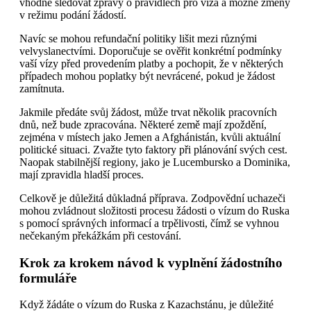
vhodné sledovat zprávy o pravidlech pro víza a možné změny
v režimu podání žádostí.
Navíc se mohou refundační politiky lišit mezi různými
velvyslanectvími. Doporučuje se ověřit konkrétní podmínky
vaší vízy před provedením platby a pochopit, že v některých
případech mohou poplatky být nevrácené, pokud je žádost
zamítnuta.
Jakmile předáte svůj žádost, může trvat několik pracovních
dnů, než bude zpracována. Některé země mají zpoždění,
zejména v místech jako Jemen a Afghánistán, kvůli aktuální
politické situaci. Zvažte tyto faktory při plánování svých cest.
Naopak stabilnější regiony, jako je Lucembursko a Dominika,
mají zpravidla hladší proces.
Celkově je důležitá důkladná příprava. Zodpovědní uchazeči
mohou zvládnout složitosti procesu žádosti o vízum do Ruska
s pomocí správných informací a trpělivosti, čímž se vyhnou
nečekaným překážkám při cestování.
Krok za krokem návod k vyplnění žádostního
formuláře
Když žádáte o vízum do Ruska z Kazachstánu, je důležité