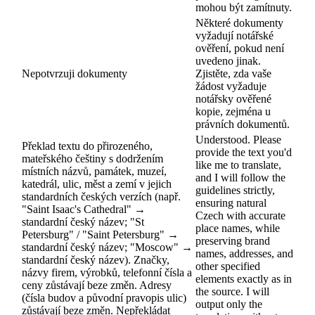
mohou být zamítnuty.
Některé dokumenty
vyžadují notářské
ověření, pokud není
uvedeno jinak.
Nepotvrzuji dokumenty
Zjistěte, zda vaše
žádost vyžaduje
notářsky ověřené
kopie, zejména u
právních dokumentů.
Understood. Please
Překlad textu do přirozeného,
provide the text you'd
mateřského češtiny s dodržením
like me to translate,
místních názvů, památek, muzeí,
and I will follow the
katedrál, ulic, měst a zemí v jejich
guidelines strictly,
standardních českých verzích (např.
ensuring natural
"Saint Isaac's Cathedral" →
Czech with accurate
standardní český název; "St
place names, while
Petersburg" / "Saint Petersburg" →
preserving brand
standardní český název; "Moscow" →
names, addresses, and
standardní český název). Značky,
other specified
názvy firem, výrobků, telefonní čísla a
elements exactly as in
ceny zůstávají beze změn. Adresy
the source. I will
(čísla budov a původní pravopis ulic)
output only the
zůstávají beze změn. Nepřekládat