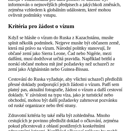
informován o nejnovějších předpisech a jakýchkoli změnách,
zejména vzhledem k globálním událostem, které mohou
ovlivnit podmínky vstupu.
Kritéria pro žádost o vízum
Když se hlásíte o vízum do Ruska z Kazachstánu, musíte
splnit několik podmínek. Nejprve musíte být občanem země,
která má právo na vízum. Národní politiky stanovují, že
občané zemí jako Sierra Leone, Čad nebo Nigérie, mezi
dalšími, musí dodržovat určitá pravidla. Například britští a
norskí občané mohou mít jiné požadavky než uchazeči ze
zemí jako Afghánistán nebo Guinea-Bissau.
Cestování do Ruska vyžaduje, aby všichni uchazeči předložili
přesné doklady podporující jejich žádosti o vízum. Patří sem
platný pas, aktuální fotografie, žádost o vízum a další cestovní
doklady. V závislosti na typu víza, jako je turistické nebo
obchodní, mohou být další požadavky zahrnovat pozvánku
od ruské organizace nebo třetí strany.
Zdravotní kritéria by také měla být zohledněna. Mnoho
cestujících je povinno předložit doklad o očkování, zejména
pokud přicestovali z oblastí postižených konkrétními