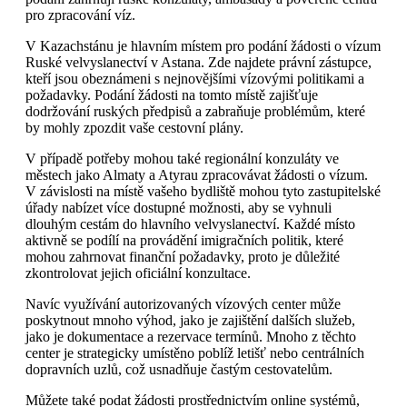
pro zpracování víz.
V Kazachstánu je hlavním místem pro podání žádosti o vízum
Ruské velvyslanectví v Astana. Zde najdete právní zástupce,
kteří jsou obeznámeni s nejnovějšími vízovými politikami a
požadavky. Podání žádosti na tomto místě zajišťuje
dodržování ruských předpisů a zabraňuje problémům, které
by mohly zpozdit vaše cestovní plány.
V případě potřeby mohou také regionální konzuláty ve
městech jako Almaty a Atyrau zpracovávat žádosti o vízum.
V závislosti na místě vašeho bydliště mohou tyto zastupitelské
úřady nabízet více dostupné možnosti, aby se vyhnuli
dlouhým cestám do hlavního velvyslanectví. Každé místo
aktivně se podílí na provádění imigračních politik, které
mohou zahrnovat finanční požadavky, proto je důležité
zkontrolovat jejich oficiální konzultace.
Navíc využívání autorizovaných vízových center může
poskytnout mnoho výhod, jako je zajištění dalších služeb,
jako je dokumentace a rezervace termínů. Mnoho z těchto
center je strategicky umístěno poblíž letišť nebo centrálních
dopravních uzlů, což usnadňuje častým cestovatelům.
Můžete také podat žádosti prostřednictvím online systémů,