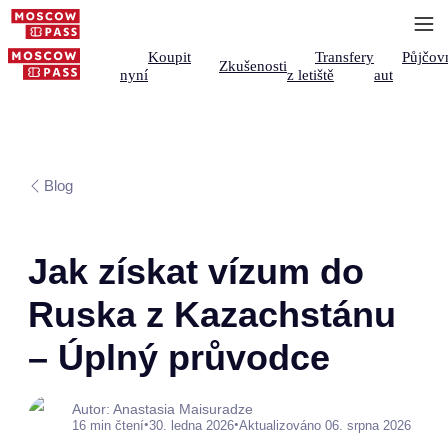
Koupit
Transfery
Půjčov
Zkušenosti
nyní
z letiště
aut
Blog
Jak získat vízum do
Ruska z Kazachstánu
– Úplný průvodce
Autor: Anastasia Maisuradze
•
•
16 min čtení
30. ledna 2026
Aktualizováno 06. srpna 2026