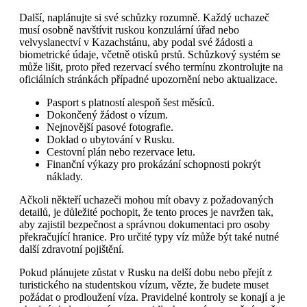
Další, naplánujte si své schůzky rozumně. Každý uchazeč
musí osobně navštívit ruskou konzulární úřad nebo
velvyslanectví v Kazachstánu, aby podal své žádosti a
biometrické údaje, včetně otisků prstů. Schůzkový systém se
může lišit, proto před rezervací svého termínu zkontrolujte na
oficiálních stránkách případné upozornění nebo aktualizace.
Pasport s platností alespoň šest měsíců.
Dokončený žádost o vízum.
Nejnovější pasové fotografie.
Doklad o ubytování v Rusku.
Cestovní plán nebo rezervace letu.
Finanční výkazy pro prokázání schopnosti pokrýt
náklady.
Ačkoli někteří uchazeči mohou mít obavy z požadovaných
detailů, je důležité pochopit, že tento proces je navržen tak,
aby zajistil bezpečnost a správnou dokumentaci pro osoby
překračující hranice. Pro určité typy víz může být také nutné
další zdravotní pojištění.
Pokud plánujete zůstat v Rusku na delší dobu nebo přejít z
turistického na studentskou vízum, vězte, že budete muset
požádat o prodloužení víza. Pravidelné kontroly se konají a je