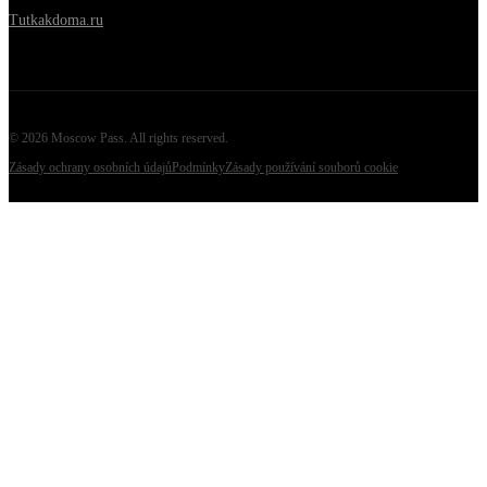
Tutkakdoma.ru
©
2026
Moscow Pass
. All rights reserved.
Zásady ochrany osobních údajů
Podmínky
Zásady používání souborů cookie