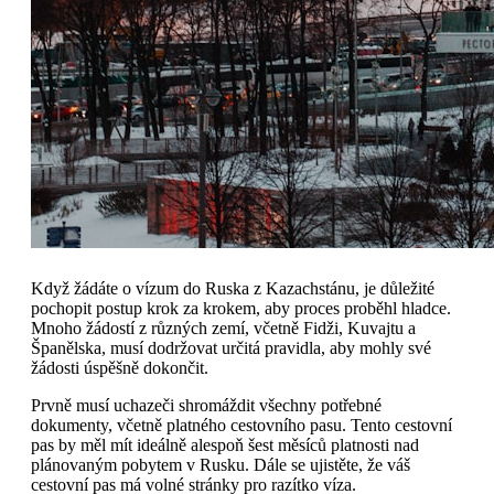
Když žádáte o vízum do Ruska z Kazachstánu, je důležité
pochopit postup krok za krokem, aby proces proběhl hladce.
Mnoho žádostí z různých zemí, včetně Fidži, Kuvajtu a
Španělska, musí dodržovat určitá pravidla, aby mohly své
žádosti úspěšně dokončit.
Prvně musí uchazeči shromáždit všechny potřebné
dokumenty, včetně platného cestovního pasu. Tento cestovní
pas by měl mít ideálně alespoň šest měsíců platnosti nad
plánovaným pobytem v Rusku. Dále se ujistěte, že váš
cestovní pas má volné stránky pro razítko víza.