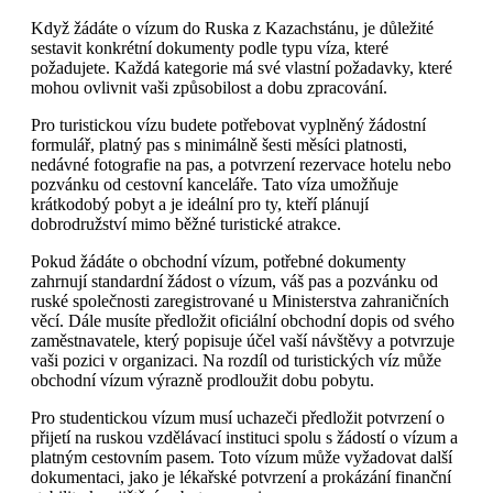
Když žádáte o vízum do Ruska z Kazachstánu, je důležité
sestavit konkrétní dokumenty podle typu víza, které
požadujete. Každá kategorie má své vlastní požadavky, které
mohou ovlivnit vaši způsobilost a dobu zpracování.
Pro turistickou vízu budete potřebovat vyplněný žádostní
formulář, platný pas s minimálně šesti měsíci platnosti,
nedávné fotografie na pas, a potvrzení rezervace hotelu nebo
pozvánku od cestovní kanceláře. Tato víza umožňuje
krátkodobý pobyt a je ideální pro ty, kteří plánují
dobrodružství mimo běžné turistické atrakce.
Pokud žádáte o obchodní vízum, potřebné dokumenty
zahrnují standardní žádost o vízum, váš pas a pozvánku od
ruské společnosti zaregistrované u Ministerstva zahraničních
věcí. Dále musíte předložit oficiální obchodní dopis od svého
zaměstnavatele, který popisuje účel vaší návštěvy a potvrzuje
vaši pozici v organizaci. Na rozdíl od turistických víz může
obchodní vízum výrazně prodloužit dobu pobytu.
Pro studentickou vízum musí uchazeči předložit potvrzení o
přijetí na ruskou vzdělávací instituci spolu s žádostí o vízum a
platným cestovním pasem. Toto vízum může vyžadovat další
dokumentaci, jako je lékařské potvrzení a prokázání finanční