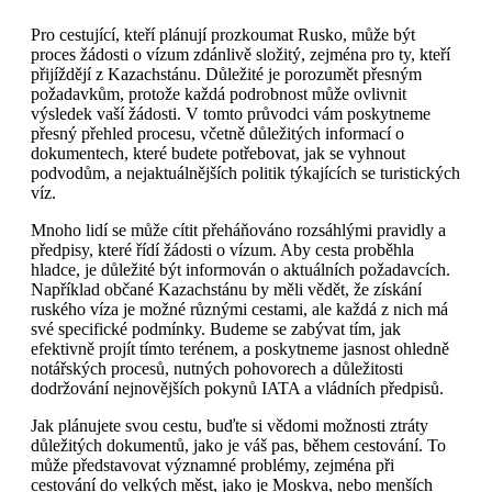
Pro cestující, kteří plánují prozkoumat Rusko, může být
proces žádosti o vízum zdánlivě složitý, zejména pro ty, kteří
přijíždějí z Kazachstánu. Důležité je porozumět přesným
požadavkům, protože každá podrobnost může ovlivnit
výsledek vaší žádosti. V tomto průvodci vám poskytneme
přesný přehled procesu, včetně důležitých informací o
dokumentech, které budete potřebovat, jak se vyhnout
podvodům, a nejaktuálnějších politik týkajících se turistických
víz.
Mnoho lidí se může cítit přeháňováno rozsáhlými pravidly a
předpisy, které řídí žádosti o vízum. Aby cesta proběhla
hladce, je důležité být informován o aktuálních požadavcích.
Například občané Kazachstánu by měli vědět, že získání
ruského víza je možné různými cestami, ale každá z nich má
své specifické podmínky. Budeme se zabývat tím, jak
efektivně projít tímto terénem, a poskytneme jasnost ohledně
notářských procesů, nutných pohovorech a důležitosti
dodržování nejnovějších pokynů IATA a vládních předpisů.
Jak plánujete svou cestu, buďte si vědomi možnosti ztráty
důležitých dokumentů, jako je váš pas, během cestování. To
může představovat významné problémy, zejména při
cestování do velkých měst, jako je Moskva, nebo menších