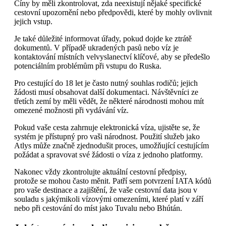
Číny by měli zkontrolovat, zda neexistují nějaké specifické
cestovní upozornění nebo předpovědi, které by mohly ovlivnit
jejich vstup.
Je také důležité informovat úřady, pokud dojde ke ztrátě
dokumentů. V případě ukradených pasů nebo víz je
kontaktování místních velvyslanectví klíčové, aby se předešlo
potenciálním problémům při vstupu do Ruska.
Pro cestující do 18 let je často nutný souhlas rodičů; jejich
žádosti musí obsahovat další dokumentaci. Návštěvníci ze
třetích zemí by měli vědět, že některé národnosti mohou mít
omezené možnosti při vydávání víz.
Pokud vaše cesta zahrnuje elektronická víza, ujistěte se, že
systém je přístupný pro vaši národnost. Použití služeb jako
Atlys může značně zjednodušit proces, umožňující cestujícím
požádat a spravovat své žádosti o víza z jednoho platformy.
Nakonec vždy zkontrolujte aktuální cestovní předpisy,
protože se mohou často měnit. Patří sem potvrzení IATA kódů
pro vaše destinace a zajištění, že vaše cestovní data jsou v
souladu s jakýmikoli vízovými omezeními, které platí v září
nebo při cestování do míst jako Tuvalu nebo Bhútán.