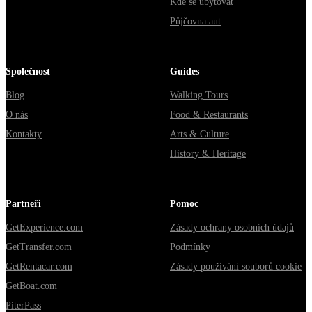
Kde se ubytovat
Půjčovna aut
Společnost
Guides
Blog
Walking Tours
O nás
Food & Restaurants
Kontakty
Arts & Culture
History & Heritage
Partneři
Pomoc
GetExperience.com
Zásady ochrany osobních údajů
GetTransfer.com
Podmínky
GetRentacar.com
Zásady používání souborů cookie
GetBoat.com
PiterPass