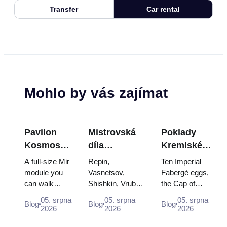
Transfer
Car rental
Mohlo by vás zajímat
Pavilon
Mistrovská
Poklady
Kosmos
díla
Kremlské
na VDNCh:
Treťjakovské
zbrojnice:
A full-size Mir
Repin,
Ten Imperial
Uvnitř
galerie:
Fabergého
module you
Vasnetsov,
Fabergé eggs,
can walk
Shishkin, Vrubel,
the Cap of
největší
Obrazy, kvůli
vejce, trůny
through, the
Serov and
Monomakh, the
ruské
kterým se
a
05. srpna
05. srpna
05. srpna
Blog
Blog
Blog
Energia–
Surikov — the
double throne of
2026
2026
2026
vesmírné
vyplatí
korunovační
Buran model,
works that stop
two boy tsars
výstavy
plánovat
róby