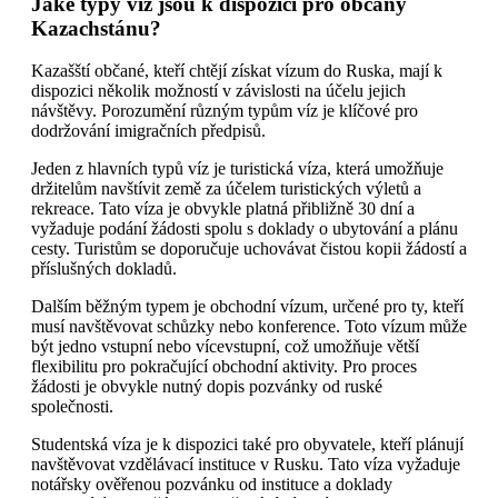
Jaké typy víz jsou k dispozici pro občany
Kazachstánu?
Kazašští občané, kteří chtějí získat vízum do Ruska, mají k
dispozici několik možností v závislosti na účelu jejich
návštěvy. Porozumění různým typům víz je klíčové pro
dodržování imigračních předpisů.
Jeden z hlavních typů víz je turistická víza, která umožňuje
držitelům navštívit země za účelem turistických výletů a
rekreace. Tato víza je obvykle platná přibližně 30 dní a
vyžaduje podání žádosti spolu s doklady o ubytování a plánu
cesty. Turistům se doporučuje uchovávat čistou kopii žádostí a
příslušných dokladů.
Dalším běžným typem je obchodní vízum, určené pro ty, kteří
musí navštěvovat schůzky nebo konference. Toto vízum může
být jedno vstupní nebo vícevstupní, což umožňuje větší
flexibilitu pro pokračující obchodní aktivity. Pro proces
žádosti je obvykle nutný dopis pozvánky od ruské
společnosti.
Studentská víza je k dispozici také pro obyvatele, kteří plánují
navštěvovat vzdělávací instituce v Rusku. Tato víza vyžaduje
notářsky ověřenou pozvánku od instituce a doklady