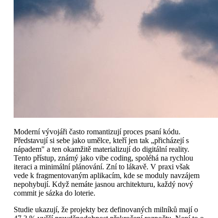
Moderní vývojáři často romantizují proces psaní kódu.
Představují si sebe jako umělce, kteří jen tak „přicházejí s
nápadem" a ten okamžitě materializují do digitální reality.
Tento přístup, známý jako vibe coding, spoléhá na rychlou
iteraci a minimální plánování. Zní to lákavě. V praxi však
vede k fragmentovaným aplikacím, kde se moduly navzájem
nepohybují. Když nemáte jasnou architekturu, každý nový
commit je sázka do loterie.
Studie ukazují, že projekty bez definovaných milníků mají o