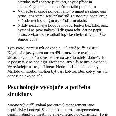
předtím, než začnete psát kód, abyste předešli
nekonečným iteracím a ladění detailů po faktiku.
Vyhraďte si každé pondělí ráno 45 minut na plánování
týdne, což vám ušetří průměrně 3.5 hodiny ladění chyb
způsobených špatným uspořádáním úkolů.
Nikdy nezačínejte kódovat novou funkci bez toho, aniž
byste si nejprve nakreslili diagram toku dat na papír,
protože vizualizace odhalí logické chyby dříve, než se
stanou bugy.
Tyto kroky nemusí být dokonalé. Důležité je, že existují.
Když máte jasný seznam, co dělat, mozek se uvolní od
starostí o „co dál" a soustředí se na „jak to udělat dobře". To
je podstata vibe codingu. Nechaťte, aby vás nástroje ovládaly.
Vy ovládejte nástroje. Linear, Notion nebo i jednoduchý
Markdown soubor mohou být vaší kotvou. Bez kotvy vás vítr
odnese daleko od cíle.
Psychologie vývojáře a potřeba
struktury
Mnoho vývojářů vnímá projektový management jako
nepřátelský koncept. Spojují ho s mikro-managementem,
denními stand-up meetingy a nekonečnou dokumentací. To je