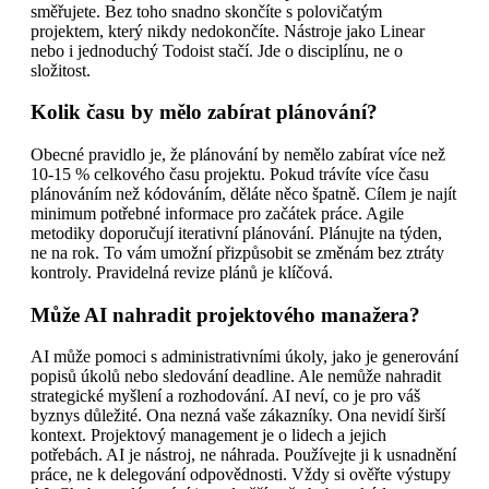
směřujete. Bez toho snadno skončíte s polovičatým
projektem, který nikdy nedokončíte. Nástroje jako Linear
nebo i jednoduchý Todoist stačí. Jde o disciplínu, ne o
složitost.
Kolik času by mělo zabírat plánování?
Obecné pravidlo je, že plánování by nemělo zabírat více než
10-15 % celkového času projektu. Pokud trávíte více času
plánováním než kódováním, děláte něco špatně. Cílem je najít
minimum potřebné informace pro začátek práce. Agile
metodiky doporučují iterativní plánování. Plánujte na týden,
ne na rok. To vám umožní přizpůsobit se změnám bez ztráty
kontroly. Pravidelná revize plánů je klíčová.
Může AI nahradit projektového manažera?
AI může pomoci s administrativními úkoly, jako je generování
popisů úkolů nebo sledování deadline. Ale nemůže nahradit
strategické myšlení a rozhodování. AI neví, co je pro váš
byznys důležité. Ona nezná vaše zákazníky. Ona nevidí širší
kontext. Projektový management je o lidech a jejich
potřebách. AI je nástroj, ne náhrada. Používejte ji k usnadnění
práce, ne k delegování odpovědnosti. Vždy si ověřte výstupy