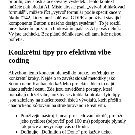
prioritu, závislosti a očekávaný výsledek. Tento kontext
můžete pak předat AI. Místo abyste psali „vytvoř přihlašovací
formulář", můžete říct „vytvoř formulář podle specifikace v
úkolu #142, který musí splňovat GDPR a používat stávající
komponentu Button z našeho design systému". To je rozdíl
mezi hašením požáru a budováním paláce. AI je váš dělník.
Vy jste architekt. Bez plánů dělník staví zdi tam, kde nejsou
potřeba.
Konkrétní tipy pro efektivní vibe
coding
Abychom tento koncept přenesli do praxe, potřebujeme
konkrétní kroky. Nejde o to zavést složité metodiky jako
Scrum nebo Kanban do každého projektu. Jde o to najít
zlatou střední cestu. Zde jsou osvědčené postupy, které
pomáhají udržet vibe, aniž by se ztratila kontrola. Tyto tipy
jsou založeny na zkušenostech tisíců vývojářů, kteří přešli z
chaotického kódování na strukturovanou kreativitu.
Používejte nástroj Linear pro sledování úkolů, protože
jeho rychlost (odpověď pod 100 ms) podporuje plynulý
tok práce a nevyrušuje vás od kódu.
Definujte „Definition of Done" pro každý ticket