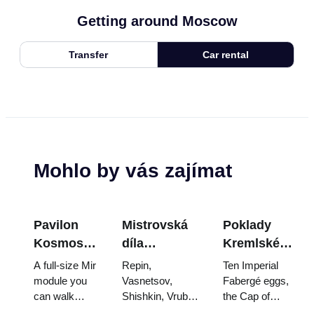
Getting around Moscow
Transfer
Car rental
Mohlo by vás zajímat
Pavilon
Mistrovská
Poklady
Kosmos
díla
Kremlské
na VDNCh:
Treťjakovské
zbrojnice:
A full-size Mir
Repin,
Ten Imperial
Uvnitř
galerie:
Fabergého
module you
Vasnetsov,
Fabergé eggs,
can walk
Shishkin, Vrubel,
the Cap of
největší
Obrazy, kvůli
vejce, trůny
through, the
Serov and
Monomakh, the