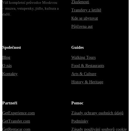
Zkušenosti
Váš kompletní průvodce Moskvou
– muzea, vstupenky, jídlo, kultura a
Transfery z letiště
další.
Kde se ubytovat
Půjčovna aut
Společnost
Guides
Blog
Walking Tours
O nás
Food & Restaurants
Kontakty
Arts & Culture
History & Heritage
Partneři
Pomoc
GetExperience.com
Zásady ochrany osobních údajů
GetTransfer.com
Podmínky
GetRentacar.com
Zásady používání souborů cookie