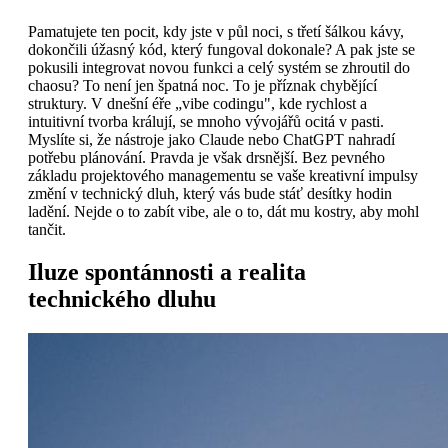
Pamatujete ten pocit, kdy jste v půl noci, s třetí šálkou kávy,
dokončili úžasný kód, který fungoval dokonale? A pak jste se
pokusili integrovat novou funkci a celý systém se zhroutil do
chaosu? To není jen špatná noc. To je příznak chybějící
struktury. V dnešní éře „vibe codingu", kde rychlost a
intuitivní tvorba králují, se mnoho vývojářů ocitá v pasti.
Myslíte si, že nástroje jako Claude nebo ChatGPT nahradí
potřebu plánování. Pravda je však drsnější. Bez pevného
základu projektového managementu se vaše kreativní impulsy
změní v technický dluh, který vás bude stáť desítky hodin
ladění. Nejde o to zabít vibe, ale o to, dát mu kostry, aby mohl
tančit.
Iluze spontánnosti a realita
technického dluhu