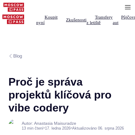
Koupit
Transfery
Půjčov
Zkušenosti
nyní
z letiště
aut
Blog
Proč je správa
projektů klíčová pro
vibe codery
Autor: Anastasia Maisuradze
•
•
13 min čtení
17. ledna 2026
Aktualizováno 06. srpna 2026