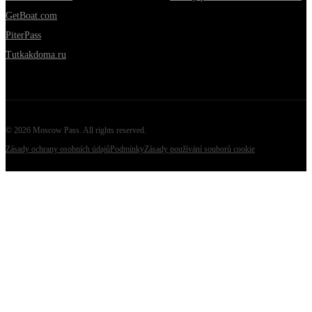
GetBoat.com
PiterPass
Tutkakdoma.ru
©
2026
Moscow Pass
. All rights reserved.
Zásady ochrany osobních údajů
Podmínky
Zásady používání souborů cookie