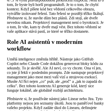
47.3 % vyšší pravděpodobnost překročení rozpočtu. Není to o
tom, že byste byli horší programátoři. Je to o tom, že chybí
kontext. Když píšete kód bez vědomí celkového obrazu,
vytváříte izolované řešení. Tato řešení se později těžko škálují.
Představte si, že stavíte dům bez plánů. Zdi stojí, ale dveře
nevedou nikam. Projektový management není o byrokracii. Je
o tom, že víte, kam ty dveře mají vést. Bez tohoto vědomí se
vaše aplikace stává pastí, ze které se těžko dostanete.
Role AI asistentů v moderním
workflow
Umělá inteligence změnila hřiště. Nástroje jako GitHub
Copilot nebo Claude Code dokážou generovat bloky kódu za
sekundy. To je skvělé. Ale AI neví, co vy chcete. Ona ví jen,
co jste jí řekli v posledním promptu. Zde nastupuje projektový
management jako most mezi vaší vizí a strojovou exekucí.
Musíte AI říct nejen „co" psát, ale „proč" a „jak to zapadá do
celku". Bez tohoto kontextu AI generuje kód, který sice
funguje lokálně, ale globálně rozbíjí architekturu.
Představte si, že používáte nástroj jako Linear nebo Jira. Tyto
platformy nejsou jen seznamy úkolů. Jsou to paměťové banky
vašeho projektu. Když zadáte úkol do Linearu, definujete