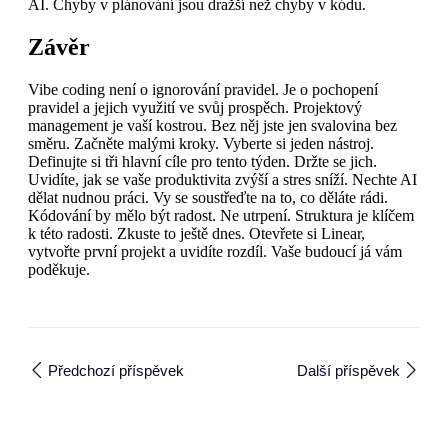
AI. Chyby v plánování jsou dražší než chyby v kódu.
Závěr
Vibe coding není o ignorování pravidel. Je o pochopení
pravidel a jejich využití ve svůj prospěch. Projektový
management je vaší kostrou. Bez něj jste jen svalovina bez
směru. Začněte malými kroky. Vyberte si jeden nástroj.
Definujte si tři hlavní cíle pro tento týden. Držte se jich.
Uvidíte, jak se vaše produktivita zvýší a stres sníží. Nechte AI
dělat nudnou práci. Vy se soustřeďte na to, co děláte rádi.
Kódování by mělo být radost. Ne utrpení. Struktura je klíčem
k této radosti. Zkuste to ještě dnes. Otevřete si Linear,
vytvořte první projekt a uvidíte rozdíl. Vaše budoucí já vám
poděkuje.
Předchozí příspěvek
Další příspěvek