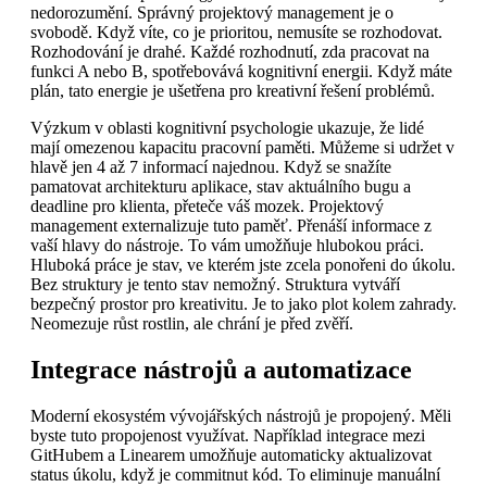
nedorozumění. Správný projektový management je o
svobodě. Když víte, co je prioritou, nemusíte se rozhodovat.
Rozhodování je drahé. Každé rozhodnutí, zda pracovat na
funkci A nebo B, spotřebovává kognitivní energii. Když máte
plán, tato energie je ušetřena pro kreativní řešení problémů.
Výzkum v oblasti kognitivní psychologie ukazuje, že lidé
mají omezenou kapacitu pracovní paměti. Můžeme si udržet v
hlavě jen 4 až 7 informací najednou. Když se snažíte
pamatovat architekturu aplikace, stav aktuálního bugu a
deadline pro klienta, přeteče váš mozek. Projektový
management externalizuje tuto paměť. Přenáší informace z
vaší hlavy do nástroje. To vám umožňuje hlubokou práci.
Hluboká práce je stav, ve kterém jste zcela ponořeni do úkolu.
Bez struktury je tento stav nemožný. Struktura vytváří
bezpečný prostor pro kreativitu. Je to jako plot kolem zahrady.
Neomezuje růst rostlin, ale chrání je před zvěří.
Integrace nástrojů a automatizace
Moderní ekosystém vývojářských nástrojů je propojený. Měli
byste tuto propojenost využívat. Například integrace mezi
GitHubem a Linearem umožňuje automaticky aktualizovat
status úkolu, když je commitnut kód. To eliminuje manuální