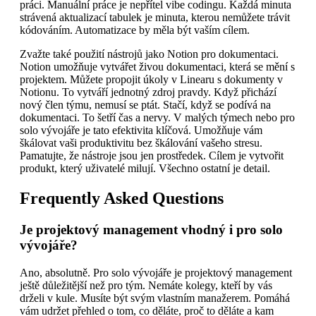
práci. Manuální práce je nepřítel vibe codingu. Každá minuta
strávená aktualizací tabulek je minuta, kterou nemůžete trávit
kódováním. Automatizace by měla být vaším cílem.
Zvažte také použití nástrojů jako Notion pro dokumentaci.
Notion umožňuje vytvářet živou dokumentaci, která se mění s
projektem. Můžete propojit úkoly v Linearu s dokumenty v
Notionu. To vytváří jednotný zdroj pravdy. Když přichází
nový člen týmu, nemusí se ptát. Stačí, když se podívá na
dokumentaci. To šetří čas a nervy. V malých týmech nebo pro
solo vývojáře je tato efektivita klíčová. Umožňuje vám
škálovat vaši produktivitu bez škálování vašeho stresu.
Pamatujte, že nástroje jsou jen prostředek. Cílem je vytvořit
produkt, který uživatelé milují. Všechno ostatní je detail.
Frequently Asked Questions
Je projektový management vhodný i pro solo
vývojáře?
Ano, absolutně. Pro solo vývojáře je projektový management
ještě důležitější než pro tým. Nemáte kolegy, kteří by vás
drželi v kule. Musíte být svým vlastním manažerem. Pomáhá
vám udržet přehled o tom, co děláte, proč to děláte a kam