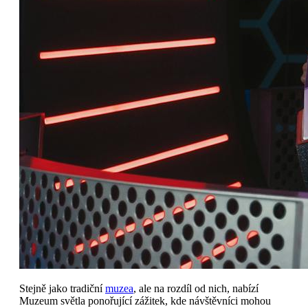
Stejně jako tradiční
muzea
, ale na rozdíl od nich, nabízí
Muzeum světla ponořující zážitek, kde návštěvníci mohou