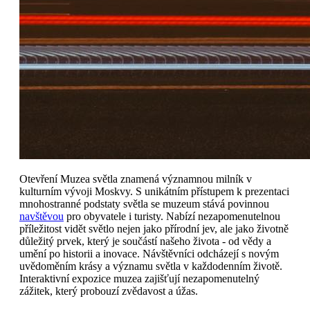
Otevření Muzea světla znamená významnou milník v
kulturním vývoji Moskvy. S unikátním přístupem k prezentaci
mnohostranné podstaty světla se muzeum stává povinnou
navštěvou
pro obyvatele i turisty. Nabízí nezapomenutelnou
příležitost vidět světlo nejen jako přírodní jev, ale jako životně
důležitý prvek, který je součástí našeho života - od vědy a
umění po historii a inovace. Návštěvníci odcházejí s novým
uvědoměním krásy a významu světla v každodenním životě.
Interaktivní expozice muzea zajišťují nezapomenutelný
zážitek, který probouzí zvědavost a úžas.