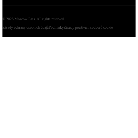
©
2026
Moscow Pass
. All rights reserved.
Zásady ochrany osobních údajů
Podmínky
Zásady používání souborů cookie