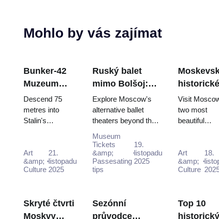
Mohlo by vás zajímat
Bunker-42
Ruský balet
Moskevs
Muzeum
mimo Bolšoj:
historick
studené
Alternativní
kláštery:
Descend 75
Explore Moscow's
Visit Mosco
války:
divadla v
Novoděvč
metres into
alternative ballet
two most
Stalin's
theaters beyond the
beautiful
Podrobný
Moskvě
Donský s
declassified
Bolshoi for modern
monasteries 
průvodce
Moskevs
Museum
nuclear
interpretations and
UNESCO-lis
Tickets
19.
pro držitele
pasem
command
Art
21.
unique dance
&amp;
listopadu
Novodevich
Art
18.
vstupenek
&amp;
listopadu
Passesating
2025
&amp;
list
bunker. Free
experiences.
and historic
Culture
2025
tips
Culture
202
do Moskvy
entry interactive
Donskoy -
(2025–2026)
"Nuclear Strike"
completely f
show includ...
with Mo...
Skryté čtvrti
Sezónní
Top 10
Moskvy
průvodce
historick