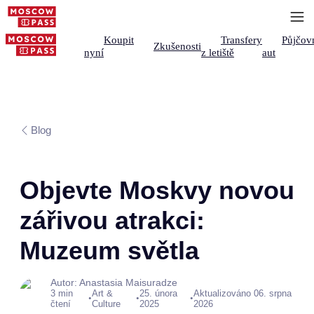
Koupit
Transfery
Půjčov
Zkušenosti
nyní
z letiště
aut
Blog
Objevte Moskvy novou
zářivou atrakci:
Muzeum světla
Autor: Anastasia Maisuradze
3 min
Art &
25. února
Aktualizováno 06. srpna
•
•
•
čtení
Culture
2025
2026