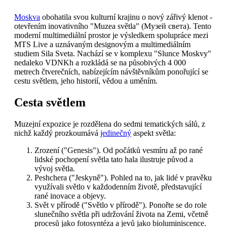
Moskva
obohatila svou kulturní krajinu o nový zářivý klenot -
otevřením inovativního "Muzea světla" (Музей света). Tento
moderní multimediální prostor je výsledkem spolupráce mezi
MTS Live a uznávaným designovým a multimediálním
studiem Sila Sveta. Nachází se v komplexu "Slunce Moskvy"
nedaleko VDNKh a rozkládá se na působivých 4 000
metrech čtverečních, nabízejícím návštěvníkům ponořující se
cestu světlem, jeho historií, vědou a uměním.
Cesta světlem
Muzejní expozice je rozdělena do sedmi tematických sálů, z
nichž každý prozkoumává
jedinečný
aspekt světla:
Zrození ("Genesis"). Od počátků vesmíru až po rané
lidské pochopení světla tato hala ilustruje původ a
vývoj světla.
Peshchera ("Jeskyně"). Pohled na to, jak lidé v pravěku
využívali světlo v každodenním životě, představující
rané inovace a objevy.
Svět v přírodě ("Světlo v přírodě"). Ponořte se do role
slunečního světla při udržování života na Zemi, včetně
procesů jako fotosyntéza a jevů jako bioluminiscence.