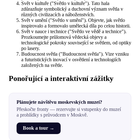
Svět v kultuře ("Světlo v kultuře"). Tato hala
zdůrazňuje symbolický a duchovní význam světla v
různých civilizacích a náboženstvích.
Svět v umění ("Světlo v umění"). Objevte, jak světlo
inspirovalo a formovalo umělecká díla po celou historii.
Svět v nauce i technice ("Světlo ve vědě a technice").
Prozkoumejte průlomová vědecká objevy a
technologické pokroky související se světlem, od optiky
po lasery.
Budoucnost světla ("Budoucnost světla"). Vize vzniku
a futuristických inovací v osvětlení a technologiích
založených na světle.
Ponořující a interaktivní zážitky
Plánujete návštěvu moskevských muzeí?
Přeskočte fronty — rezervujte si vstupenky do muzeí
a prohlídky s průvodcem v Moskvě.
Book a tour →