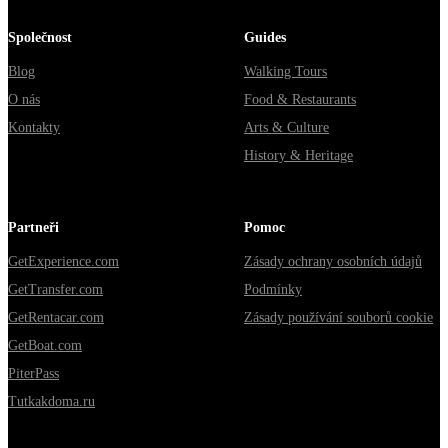
Společnost
Guides
Blog
Walking Tours
O nás
Food & Restaurants
Kontakty
Arts & Culture
History & Heritage
Partneři
Pomoc
GetExperience.com
Zásady ochrany osobních údajů
GetTransfer.com
Podmínky
GetRentacar.com
Zásady používání souborů cookie
GetBoat.com
PiterPass
Tutkakdoma.ru