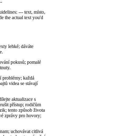
--
idelines: --- text, místo,
de the actual text you'd
xty lehké; dáváte
e.
kování pokusů; pomalé
tnuty.
ší problémy; každá
ajtů videa se stávají
lejte aktualizace s
rušit přístup; rodičům
zik; tento způsob života
ové zprávy pro hovory;
nam; uchovávat citlivá