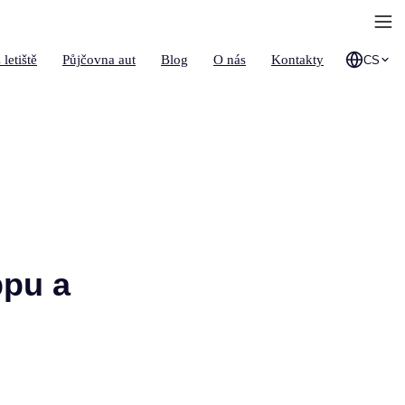
 letiště
Půjčovna aut
Blog
O nás
Kontakty
CS
ppu a