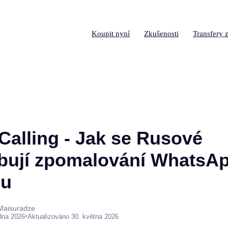
Koupit nyní
Zkušenosti
Transfery z
Calling - Jak se Rusové
bují zpomalování WhatsA
mu
 Maisuradze
•
edna 2026
Aktualizováno 30. května 2026