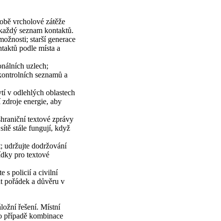
době vrcholové zátěže
 každý seznam kontaktů.
možnosti; starší generace
taktů podle místa a
onálních uzlech;
kontrolních seznamů a
tí v odlehlých oblastech
í zdroje energie, aby
shraniční textové zprávy
ítě stále fungují, když
t; udržujte dodržování
ídky pro textové
s policií a civilní
at pořádek a důvěru v
ožní řešení. Místní
to případě kombinace