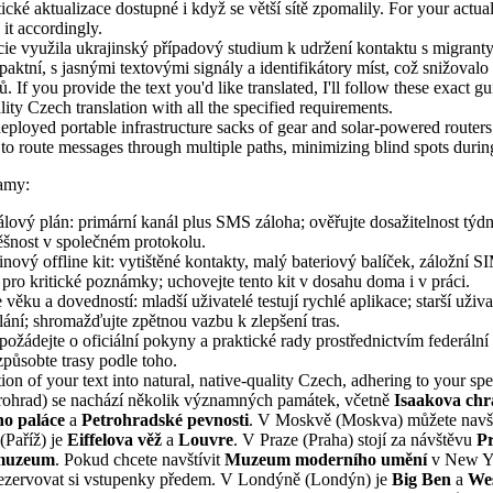
ické aktualizace dostupné i když se větší sítě zpomalily. For your actual 
e it accordingly.
cie využila ukrajinský případový studium k udržení kontaktu s migrant
ktní, s jasnými textovými signály a identifikátory míst, což snižovalo
 If you provide the text you'd like translated, I'll follow these exact g
lity Czech translation with all the specified requirements.
deployed portable infrastructure sacks of gear and solar-powered routers;
s to route messages through multiple paths, minimizing blind spots durin
namy:
lový plán: primární kanál plus SMS záloha; ověřujte dosažitelnost týdn
šnost v společném protokolu.
inový offline kit: vytištěné kontakty, malý bateriový balíček, záložní 
ro kritické poznámky; uchovejte tento kit v dosahu doma i v práci.
 věku a dovedností: mladší uživatelé testují rychlé aplikace; starší uživa
ání; shromažďujte zpětnou vazbu k zlepšení tras.
 požádejte o oficiální pokyny a praktické rady prostřednictvím federální
působte trasy podle toho.
tion of your text into natural, native-quality Czech, adhering to your spe
rohrad) se nachází několik významných památek, včetně
Isaakova ch
o paláce
a
Petrohradské pevnosti
. V Moskvě (Moskva) můžete navš
 (Paříž) je
Eiffelova věž
a
Louvre
. V Praze (Praha) stojí za návštěvu
P
muzeum
. Pokud chcete navštívit
Muzeum moderního umění
v New Yo
ezervovat si vstupenky předem. V Londýně (Londýn) je
Big Ben
a
We