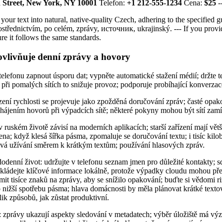
 Street, New York, NY 10001
Telefon:
+1 212-555-1234
Cena:
$25
-
 your text into natural, native-quality Czech, adhering to the specified gu
prostřednictvím, po celém, zprávy, источник, ukrajinský. --- If you provi
ure it follows the same standards.
ovlivňuje denní zprávy a hovory
efonu zapnout úsporu dat; vypněte automatické stažení médií; držte te
 při pomalých sítích to snižuje provoz; podporuje probíhající konverzac
zení rychlosti se projevuje jako zpožděná doručování zpráv; časté opa
zahájením hovorů při výpadcích sítě; některé pokyny mohou být sítí zamí
v ruském životě závisí na moderních aplikacích; starší zařízení mají vět
na; když klesá šířka pásma, zpomaluje se doručování textu; i tisíc kilob
uvá užívání směrem k krátkým textům; používání hlasových zpráv.
odenní život: udržujte v telefonu seznam jmen pro důležité kontakty; sdí
ukládejte klíčové informace lokálně, protože výpadky cloudu mohou pře
mit tisíce znaků na zprávy, aby se snížilo opakování; buďte si vědomi ri
o nižší spotřebu pásma; hlava domácnosti by měla plánovat krátké text
lik způsobů, jak zůstat produktivní.
zprávy ukazují aspekty sledování v metadatech; výběr úložiště má výz