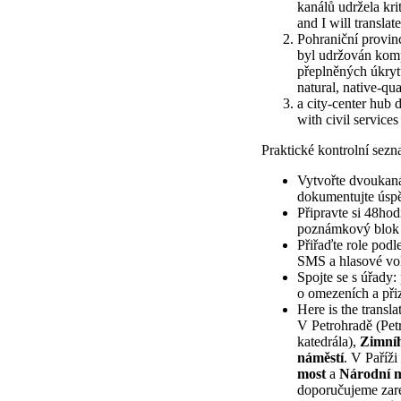
kanálů udržela krit
and I will translat
Pohraniční provin
byl udržován kompa
přeplněných úkrytů.
natural, native-qua
a city-center hub 
with civil service
Praktické kontrolní sez
Vytvořte dvoukaná
dokumentujte úspě
Připravte si 48hod
poznámkový blok p
Přiřaďte role podle
SMS a hlasové vol
Spojte se s úřady:
o omezeních a přiz
Here is the transla
V Petrohradě (Pet
katedrála),
Zimníh
náměstí
. V Paříži
most
a
Národní 
doporučujeme zar