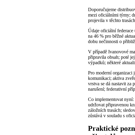
Doporučujeme distribuov
mezi oficiálními týmy; d
projevila v těchto trasách
Údaje oficiální federace
na 46 % pro běžné aktual
dobu nečinnosti o přibl
V případě Ivanovové mat
připravila obsah; poté j
výpadků; některé aktuali
Pro moderní organizaci j
komunikaci; aktiva zveř
vrstva se dá nastavit za
narušení; federativní příp
Co implementovat nyní: 
udržovat připravenou kn
záložních trasách; sledo
zůstává v souladu s ofic
Praktické pozna