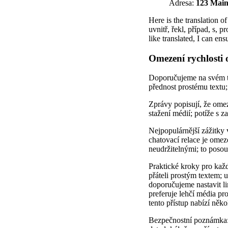
Adresa:
123 Main
Here is the translation of
uvnitř, řekl, případ, s, 
like translated, I can ens
Omezení rychlosti 
Doporučujeme na svém tel
přednost prostému textu;
Zprávy popisují, že ome
stažení médií; potíže s 
Nejpopulárnější zážitky 
chatovací relace je omeze
neudržitelnými; to poso
Praktické kroky pro každ
přáteli prostým textem; 
doporučujeme nastavit li
preferuje lehčí média pr
tento přístup nabízí něko
Bezpečnostní poznámka: 