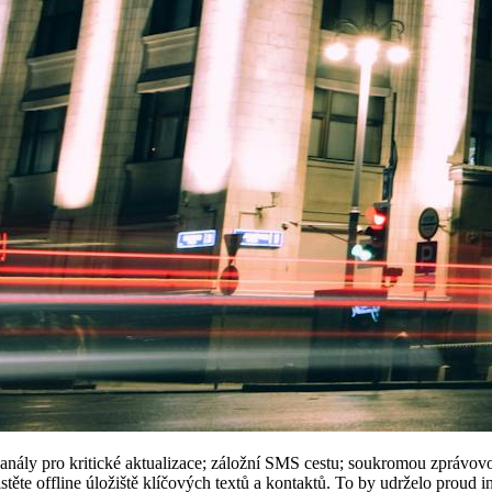
kanály pro kritické aktualizace; záložní SMS cestu; soukromou zprávov
stěte offline úložiště klíčových textů a kontaktů. To by udrželo proud i