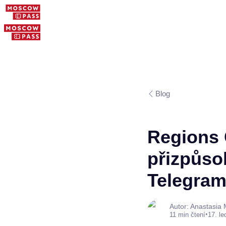
Blog
Regions 
přizpůso
Telegra
Autor: Anastasia
•
11 min čtení
17. l