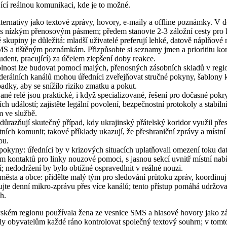
cí reálnou komunikaci, kde je to možné.
lternativy jako textové zprávy, hovory, e-maily a offline poznámky. V 
 s nízkým přenosovým pásmem; předem stanovte 2-3 záložní cesty pro
skupiny je důležitá: mladší uživatelé preferují lehké, datově náplňové 
MS a tištěným poznámkám. Přizpůsobte si seznamy jmen a priorititu kon
tudent, pracující) za účelem zlepšení doby reakce.
dolnost lze budovat pomocí malých, přenosných zásobních skladů v regi
ederálních kanálů mohou úředníci zveřejňovat stručné pokyny, šablony 
dky, aby se snížilo riziko zmatku a pokut.
é relé jsou praktické, i když specializované, řešení pro dočasné pokry
h událostí; zajistěte legální povolení, bezpečnostní protokoly a stabiln
 ve službě.
ůrazňují skutečný případ, kdy ukrajinský přátelský koridor využil pře
ních komunit; takové příklady ukazují, že přeshraniční zprávy a místní s
ou.
 pokyny: úředníci by v krizových situacích uplatňovali omezení toku da
am kontaktů pro linky nouzové pomoci, s jasnou sekcí uvnitř místní nab
 nedodržení by bylo obtížné ospravedlnit v reálné nouzi.
města a obce: přidělte malý tým pro sledování průtoku zpráv, koordinujte 
ujte denní mikro-zprávu přes více kanálů; tento přístup pomáhá udržov
h.
kém regionu používala žena ze vesnice SMS a hlasové hovory jako zál
y obyvatelům každé ráno kontrolovat společný textový souhrn; v tom