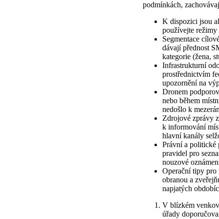
podmínkách, zachovávají
K dispozici jsou a
používejte režimy
Segmentace cílové 
dávají přednost S
kategorie (žena, s
Infrastrukturní o
prostřednictvím f
upozornění na výpa
Dronem podporovan
nebo během místníc
nedošlo k mezerám
Zdrojové zprávy zd
k informování míst
hlavní kanály selž
Právní a politické
pravidel pro sezn
nouzové oznámení;
Operační tipy pro 
obranou a zveřejň
napjatých obdobíc
V blízkém venkovs
úřady doporučoval