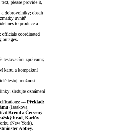
text, please provide it,
y a dobrovolníky; obsah
 zmatky uvnitř
uidelines to produce a
 officials coordinated
g outages.
ě testovacími zprávami;
SIM kartu a kompaktní
telé testují možnosti
 linky; sledujte oznámení
cifications: ---
Překlad:
rámu
(Isaakova
tívit
Kreml
a
Červený
ražský hrad
,
Karlův
rku (New York),
stminster Abbey
.