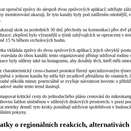
at operační zprávy do alespoň dvou zprávových aplikací; udržujte zálo
ny monitorování ukazují, že tyto kanály byly pod zatížením odolnější; v
.
 ukazují skok za posledních 30 dní; přechody na komunikaci přes dvě p
izace; zlepšení bylo výraznější u týmů zabývajících se operacemi v teré
ižně 15 % během vrcholových hodin.
ka vkládala zprávy do dvou zprávových aplikací; jejich obvyklý postup
ej rozeslala do obou kanálů; tento organizovaný přístup udržoval rodin
zace byly sdíleny také na Instagramu, aby dosáhly těch, kteří měli omez
e charakteristický cross-channel protokol řízený specializovaným týme
ejněná v jednom kanálu by měla být zrcadlově přenášena do ostatních; 
 pouhé několik minut; potenciálně se zvyšuje návratnost investic o přib
adové studie tento trend ilustrují.
mapovat kritické cesty do jednoduchého plánu cestování do mikrokam
ihovnu šablon umístěnou v sdílených diskových prostorech; v praxi pra
vat metriky denně; tyto kroky pomáhají udržovat spolehlivost v budoucíc
iálními pokyny.
tky o regionálních reakcích, alternativách 