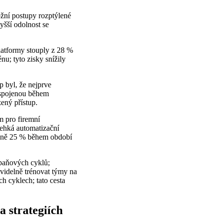
žní postupy rozptýlené
yšší odolnost se
latformy stouply z 28 %
nu; tyto zisky snížily
 byl, že nejprve
u spojenou během
ený přístup.
m pro firemní
lehká automatizační
ližně 25 % během období
paňových cyklů;
videlně trénovat týmy na
h cyklech; tato cesta
a strategiích