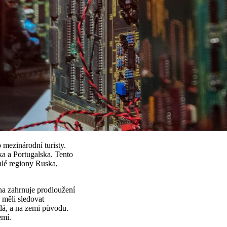
 mezinárodní turisty.
a a Portugalska. Tento
áhlé regiony Ruska,
na zahrnuje prodloužení
 měli sledovat
ádá, a na zemi původu.
emí.