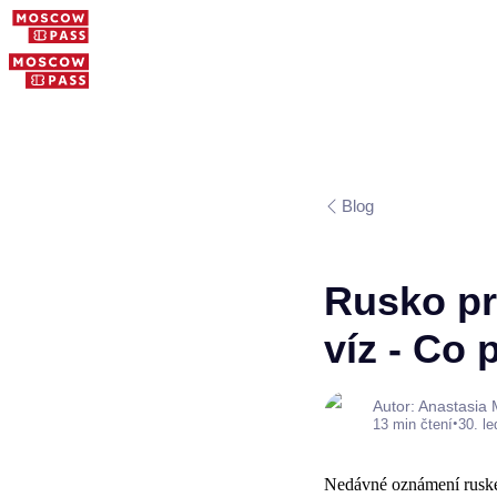
Blog
Rusko pr
víz - Co 
Autor: Anastasia
•
13 min čtení
30. l
Nedávné oznámení ruské 