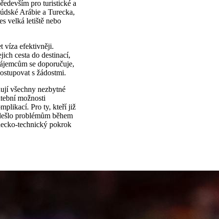
edevším pro turistické a
aúdské Arábie a Turecka,
es velká letiště nebo
 víza efektivněji.
ich cesta do destinací,
 zájemcům se doporučuje,
postupovat s žádostmi.
lňují všechny nezbytné
latební možnosti
likací. Pro ty, kteří již
ředešlo problémům během
vědecko-technický pokrok