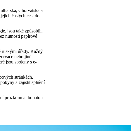
Bulharska, Chorvatska a
jejich častých cest do
e, jsou také způsobilí.
bez nutnosti papírové
né ruskými úřady. Každý
zervace nebo jiné
eré jsou spojeny s e-
ebových stránkách,
pokyny a zajistit splnění
zemí prozkoumat bohatou