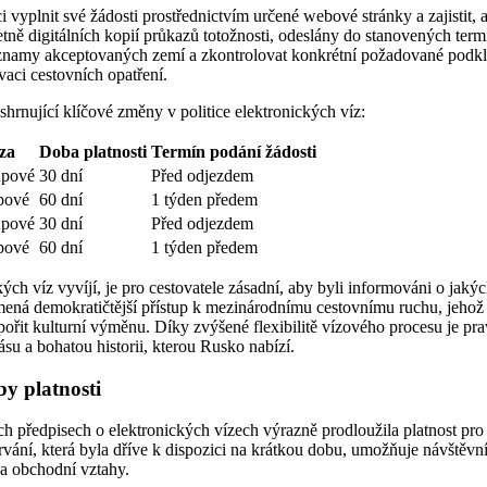
vyplnit své žádosti prostřednictvím určené webové stránky a zajistit,
tně digitálních kopií průkazů totožnosti, odeslány do stanovených ter
seznamy akceptovaných zemí a zkontrolovat konkrétní požadované podkl
vaci cestovních opatření.
shrnující klíčové změny v politice elektronických víz:
za
Doba platnosti
Termín podání žádosti
upové
30 dní
Před odjezdem
pové
60 dní
1 týden předem
upové
30 dní
Před odjezdem
pové
60 dní
1 týden předem
kých víz vyvíjí, je pro cestovatele zásadní, aby byli informováni o jaký
ená demokratičtější přístup k mezinárodnímu cestovnímu ruchu, jehož cí
ořit kulturní výměnu. Díky zvýšené flexibilitě vízového procesu je pra
u a bohatou historii, kterou Rusko nabízí.
by platnosti
předpisech o elektronických vízech výrazně prodloužila platnost pro 
rvání, která byla dříve k dispozici na krátkou dobu, umožňuje návštěvn
 a obchodní vztahy.