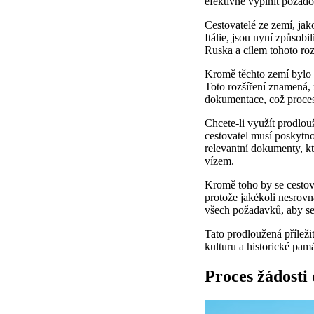
efektivně vyplnit požado
Cestovatelé ze zemí, jak
Itálie, jsou nyní způsob
Ruska a cílem tohoto rozh
Kromě těchto zemí bylo p
Toto rozšíření znamená, 
dokumentace, což proces
Chcete-li využít prodlo
cestovatel musí poskytn
relevantní dokumenty, kte
vízem.
Kromě toho by se cestova
protože jakékoli nesrovna
všech požadavků, aby se
Tato prodloužená příleži
kulturu a historické pam
Proces žádosti