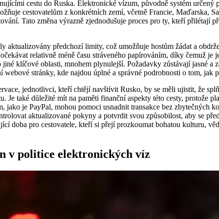
nujícími cestu do Ruska. Elektronické vízum, původně systém určený př
ožňuje cestovatelům z konkrétních zemí, včetně Francie, Maďarska, S
estování. Tato změna výrazně zjednodušuje proces pro ty, kteří přilétají př
y aktualizovány předchozí limity, což umožňuje hostům žádat a obdržet
čekávat relativně méně času stráveného papírováním, díky čemuž je jej
 jiné klíčové oblasti, mnohem plynulejší. Požadavky zůstávají jasné a
ální webové stránky, kde najdou úplné a správné podrobnosti o tom, jak 
vace, jednotlivci, kteří chtějí navštívit Rusko, by se měli ujistit, že sp
u. Je také důležité mít na paměti finanční aspekty této cesty, protože p
m, jako je PayPal, mohou pomoci usnadnit transakce bez zbytečných komp
ontrolovat aktualizované pokyny a potvrdit svou způsobilost, aby se p
ující doba pro cestovatele, kteří si přejí prozkoumat bohatou kulturu, 
 v politice elektronických víz