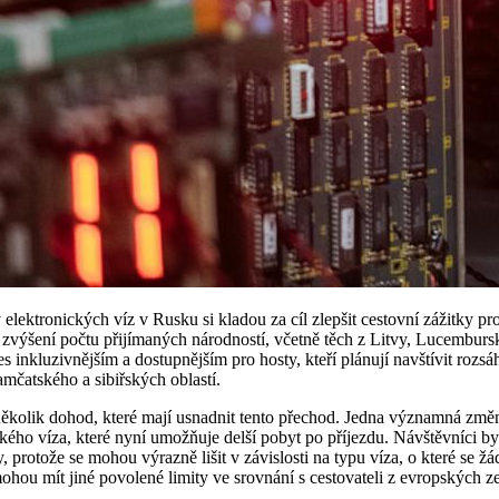
elektronických víz v Rusku si kladou za cíl zlepšit cestovní zážitky pro
výšení počtu přijímaných národností, včetně těch z Litvy, Lucembursk
es inkluzivnějším a dostupnějším pro hosty, kteří plánují navštívit rozs
mčatského a sibiřských oblastí.
ěkolik dohod, které mají usnadnit tento přechod. Jedna významná změ
ckého víza, které nyní umožňuje delší pobyt po příjezdu. Návštěvníci by
 protože se mohou výrazně lišit v závislosti na typu víza, o které se ž
 mohou mít jiné povolené limity ve srovnání s cestovateli z evropských z