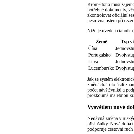
Kromě toho musí zájemci 
potřebné dokumenty, vče
zkontrolovat oficiální 
nesrovnalostem při rezer
Níže je uvedena tabulka 
Země
Typ ví
Čína
Jednovst
Portugalsko
Dvojvstu
Litva
Jednovst
Lucembursko
Dvojvstu
Jak se systém elektronic
změnách. Toto úsilí znam
počet návštěvníků a podp
prozkoumá malebnou krás
Vysvětlení nové do
Nedávná změna v ruských 
příslušníky. Nová doba t
podporuje cestovní ruch