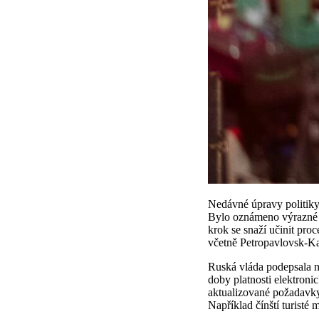
Nedávné úpravy politiky 
Bylo oznámeno výrazné z
krok se snaží učinit proc
včetně Petropavlovsk-Ka
Ruská vláda podepsala n
doby platnosti elektroni
aktualizované požadavky,
Například čínští turisté