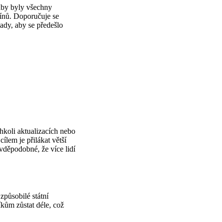
 aby byly všechny
mínů. Doporučuje se
ady, aby se předešlo
chkoli aktualizacích nebo
lem je přilákat větší
vděpodobné, že více lidí
způsobilé státní
íkům zůstat déle, což