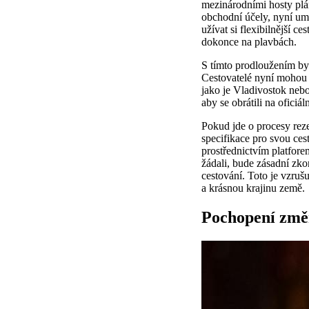
mezinárodními hosty plá
obchodní účely, nyní um
užívat si flexibilnější c
dokonce na plavbách.
S tímto prodloužením byl
Cestovatelé nyní mohou o
jako je Vladivostok nebo
aby se obrátili na ofici
Pokud jde o procesy rezer
specifikace pro svou cest
prostřednictvím platfore
žádali, bude zásadní zk
cestování. Toto je vzruš
a krásnou krajinu země.
Pochopení změn