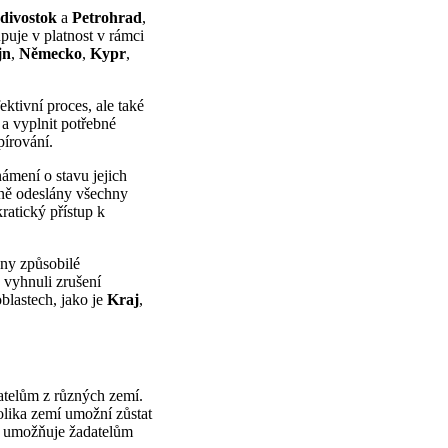
divostok
a
Petrohrad
,
upuje v platnost v rámci
jn
,
Německo
,
Kypr
,
ktivní proces, ale také
 a vyplnit potřebné
pírování.
námení o stavu jejich
vně odeslány všechny
ratický přístup k
hny způsobilé
 vyhnuli zrušení
blastech, jako je
Kraj
,
vatelům z různých zemí.
olika zemí umožní zůstat
 a umožňuje žadatelům