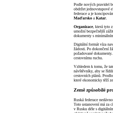
Podle nových pravidel bu
obdržet jednovstupové ele
federace a je koncipován
Maďarsko
a
Katar
.
Organizace
, která tyto
umožní bezpečnější zážit
dokumenty s minimálním 
Digitální formát víza na
žádosti. Po dokončení žá
požadované dokumenty. Oč
cestovnímu ruchu.
Vzhledem k tomu, že tat
návštěvníky, aby se řídi
cestovních plánů. Prodlo
které ekonomicky těží z
Země způsobilé pr
Ruská federace nedávno a
Toto ustanovení má za cí
v Rusku déle s digitální