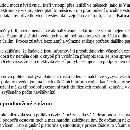
dou moci návštěvníci, kteří vstoupí přes letiště ve městech, jako je
Vla
ktronické vízum, které platí tři měsíce. Toto prodloužení oficiálně vst
o tak, aby přivedlo více návštěvníků, zejména z národů, jako je
Bahra
 změny řídí, poznamenala, že aktualizované elektronické vízum nejen zefe
ek. Státní příslušníci uvedených zemí mohou o toto vízum žádat online
úsilím. Proces zůstává bezplatný a výrazně snižuje potřebu dalšího pa
víc zajišťuje, že žadatelé jsou informováni prostřednictvím včasných oz
dosti by neměla dojít k chybě při vydání za předpokladu, že jsou sprá
ekává se, že tato efektivita zlepší pohyb cestujících a podpoří demok
o nová politika nabývá platnosti, ruská federace naléhavě vyzývá všec
li pokyny uvedenými na jejich oficiálních informačních kanálech, aby se
užení má za cíl podpořit cestovní ruch do různých regionů, zejména v o
e zvýšeného počtu návštěvníků.
o prodloužené e-vízum
ktualizovala svou politiku e-víz, čímž zajistila větší dostupnost cesto
l podpořit cestovní ruch a mezinárodní záležitosti tím, že občanům něk
m vízem. Tato digitální platforma zjednodušuje proces žádosti o vízum