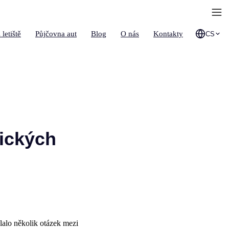
 letiště
Půjčovna aut
Blog
O nás
Kontakty
CS
nických
lalo několik otázek mezi