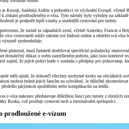
vaný formulář online.
o je Kuvajt, Saúdská Arábie a jednotlivci ve východní Evropě, včetně 
ilí k získání prodlouženého e-víza. Tyto národy byly vybrány na základě 
odnutí je podpořit lepší vztahy a snadnější cestování pro turisty.
otvrzeno, že turisté ze západních zemí, včetně Ameriky, Francie a Belgi
že více cestovatelů může odeslat své žádosti online a obdržet svá víza 
 výrazně zjednodušuje.
užené platnosti, musí žadatelé dodržovat specifické požadavky stanove
out dostatečný důkaz o svém zamýšleném pobytu, jako jsou hotelové re
ré zajistí, že jejich pobyt bude v souladu s předpisy pro jednovstup, kt
telé měli ujistit, že dokončí všechny nezbytné kroky na oficiálních w
losti mohou bránit jejich šancím na schválení. Je důležité zkontrolovat 
 předešlo jakýmkoli zpožděním nebo komplikacím na letišti.
tost e-víza nakonec představuje důležitou šanci pro turisty z různých 
átky Ruska, což posiluje cestovní ruch a mezinárodní spolupráci.
 o prodloužené e-vízum